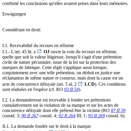
confirmé les conclusions qu'elles avaient prises dans leurs mémoires.
Erwägungen
Considérant en droit:
I.1. Recevabilité du recours en réforme
I.1.- L'art. 45 lit. a
OJ
ouvre la voie du recours en réforme,
quelle que soit la valeur litigieuse, lorsqu'il s'agit d'une prétention
civile de nature pécuniaire, issue de la loi sur la protection des
marques de fabrique. Cette règle s'applique aussi lorsque,
conjointement avec une telle prétention, on déduit en justice une
réclamation de même nature et connexe, mais dont la cause est un
acte de concurrence déloyale (art. 5 al. 2
LCD
). Ces conditions
sont réalisées en l'espèce (cf. RO
93 II 54
).
I.2. La demanderesse est recevable à fonder ses prétentions
cumulativement sur la violation de sa marque et sur les actes de
concurrence déloyale dont elle prétend être la victime (RO
87 II 39
consid. 3;
90 II 267
consid. 4;
92 II 264
III, 1;
93 II 269
consid. 6).
II.1. La demande fondée sur le droit à la marque