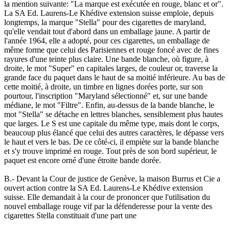
la mention suivante: "La marque est exécutée en rouge, blanc et or".
La SA Ed. Laurens-Le Khédive extension suisse emploie, depuis
longtemps, la marque "Stella" pour des cigarettes de maryland,
qu'elle vendait tout d'abord dans un emballage jaune. A partir de
l'année 1964, elle a adopté, pour ces cigarettes, un emballage de
même forme que celui des Parisiennes et rouge foncé avec de fines
rayures d'une teinte plus claire. Une bande blanche, où figure, à
droite, le mot "Super" en capitales larges, de couleur or, traverse la
grande face du paquet dans le haut de sa moitié inférieure. Au bas de
cette moitié, à droite, un timbre en lignes dorées porte, sur son
pourtour, l'inscription "Maryland sélectionné" et, sur une bande
médiane, le mot "Filtre". Enfin, au-dessus de la bande blanche, le
mot "Stella" se détache en lettres blanches, sensiblement plus hautes
que larges. Le S est une capitale du même type, mais dont le corps,
beaucoup plus élancé que celui des autres caractères, le dépasse vers
le haut et vers le bas. De ce côté-ci, il empiète sur la bande blanche
et s'y trouve imprimé en rouge. Tout près de son bord supérieur, le
paquet est encore orné d'une étroite bande dorée.
B.- Devant la Cour de justice de Genève, la maison Burrus et Cie a
ouvert action contre la SA Ed. Laurens-Le Khédive extension
suisse. Elle demandait à la cour de prononcer que l'utilisation du
nouvel emballage rouge vif par la défenderesse pour la vente des
cigarettes Stella constituait d'une part une