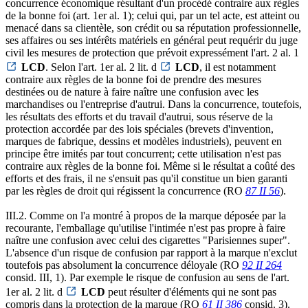
concurrence économique résultant d'un procédé contraire aux règles
de la bonne foi (art. 1er al. 1); celui qui, par un tel acte, est atteint ou
menacé dans sa clientèle, son crédit ou sa réputation professionnelle,
ses affaires ou ses intérêts matériels en général peut requérir du juge
civil les mesures de protection que prévoit expressément l'art. 2 al. 1
LCD
. Selon l'art. 1er al. 2 lit. d
LCD
, il est notamment
contraire aux règles de la bonne foi de prendre des mesures
destinées ou de nature à faire naître une confusion avec les
marchandises ou l'entreprise d'autrui. Dans la concurrence, toutefois,
les résultats des efforts et du travail d'autrui, sous réserve de la
protection accordée par des lois spéciales (brevets d'invention,
marques de fabrique, dessins et modèles industriels), peuvent en
principe être imités par tout concurrent; cette utilisation n'est pas
contraire aux règles de la bonne foi. Même si le résultat a coûté des
efforts et des frais, il ne s'ensuit pas qu'il constitue un bien garanti
par les règles de droit qui régissent la concurrence (RO
87 II 56
).
III.2. Comme on l'a montré à propos de la marque déposée par la
recourante, l'emballage qu'utilise l'intimée n'est pas propre à faire
naître une confusion avec celui des cigarettes "Parisiennes super".
L'absence d'un risque de confusion par rapport à la marque n'exclut
toutefois pas absolument la concurrence déloyale (RO
92 II 264
consid. III, 1). Par exemple le risque de confusion au sens de l'art.
1er al. 2 lit. d
LCD
peut résulter d'éléments qui ne sont pas
compris dans la protection de la marque (RO
61 II 386
consid. 3).