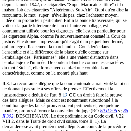
depuis l'année 1942, des cigarettes "Super Marocaines filtre" et la
maison Job des cigarettes "Algériennes Sup-Air". Quoi qu'en dise la
recourante, le mot "super" n'éveille pas, chez l'acheteur moyen,
l'idée d'un producteur particulier. Enfin la bande transversale, qui se
voit sur la partie inférieure de l'un et l'autre emballage, est
couramment utilisée pour les cigarettes; elle l'est en particulier pour
les cigarettes Alpha, comme l'a souverainement constaté la Cour de
justice. Elle donne l'impression qu'il s'agit d'un paquet bien fermé,
qui protège efficacement la marchandise. Considérée dans
l'ensemble et à la différence de la place qu'elle occupe sur
l'emballage des "Parisiennes", elle a une valeur distinctive dans
l'emballage de l'intimée. De couleur blanche comme les caractères
du mot "Stella", elle forme avec celui-ci une combinaison
caractéristique, comme on l'a montré plus haut.
II.3. La recourante allègue que la cour cantonale aurait violé la loi en
ne donnant pas suite à ses offres de preuve. Effectivement la
jurisprudence a déduit de l'art. 8
CC
un droit à faire la preuve
des faits allégués. Mais ce droit est notamment subordonné à la
condition que les faits à prouver soient pertinents et, en quelque
manière, propres à former la conviction du juge (RO
80 II 296
s.;
86
II 302
; DESCHENAUX, Le titre préliminaire du Code civil, § 22
VIII 2, dans le Traité de droit civil suisse, tome II, 1). La
demanderesse avait premièrement allégué, au cours de la procédure