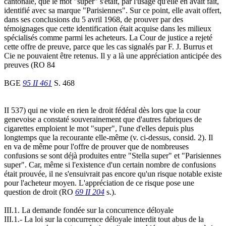
cantonale, que le mot "super" s'était, par l'usage qu'elle en avait fait,
identifié avec sa marque "Parisiennes". Sur ce point, elle avait offert,
dans ses conclusions du 5 avril 1968, de prouver par des
témoignages que cette identification était acquise dans les milieux
spécialisés comme parmi les acheteurs. La Cour de justice a rejeté
cette offre de preuve, parce que les cas signalés par F. J. Burrus et
Cie ne pouvaient être retenus. Il y a là une appréciation anticipée des
preuves (RO 84
BGE
95 II 461
S. 468
II 537) qui ne viole en rien le droit fédéral dès lors que la cour
genevoise a constaté souverainement que d'autres fabriques de
cigarettes emploient le mot "super", l'une d'elles depuis plus
longtemps que la recourante elle-même (v. ci-dessus, consid. 2). Il
en va de même pour l'offre de prouver que de nombreuses
confusions se sont déjà produites entre "Stella super" et "Parisiennes
super". Car, même si l'existence d'un certain nombre de confusions
était prouvée, il ne s'ensuivrait pas encore qu'un risque notable existe
pour l'acheteur moyen. L'appréciation de ce risque pose une
question de droit (RO
69 II 204
s.).
III.1. La demande fondée sur la concurrence déloyale
III.1.- La loi sur la concurrence déloyale interdit tout abus de la