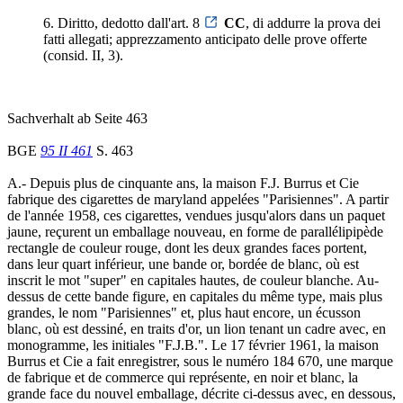
6. Diritto, dedotto dall'art. 8
CC
, di addurre la prova dei
fatti allegati; apprezzamento anticipato delle prove offerte
(consid. II, 3).
Sachverhalt ab Seite 463
BGE
95 II 461
S. 463
A.- Depuis plus de cinquante ans, la maison F.J. Burrus et Cie
fabrique des cigarettes de maryland appelées "Parisiennes". A partir
de l'année 1958, ces cigarettes, vendues jusqu'alors dans un paquet
jaune, reçurent un emballage nouveau, en forme de parallélipipède
rectangle de couleur rouge, dont les deux grandes faces portent,
dans leur quart inférieur, une bande or, bordée de blanc, où est
inscrit le mot "super" en capitales hautes, de couleur blanche. Au-
dessus de cette bande figure, en capitales du même type, mais plus
grandes, le nom "Parisiennes" et, plus haut encore, un écusson
blanc, où est dessiné, en traits d'or, un lion tenant un cadre avec, en
monogramme, les initiales "F.J.B.". Le 17 février 1961, la maison
Burrus et Cie a fait enregistrer, sous le numéro 184 670, une marque
de fabrique et de commerce qui représente, en noir et blanc, la
grande face du nouvel emballage, décrite ci-dessus avec, en dessous,