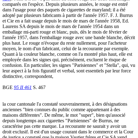
comparés en l'espèce. Depuis plusieurs années, le rouge est entré
dans l'usage pour des paquets de cigarettes de maryland; il a été
adopté par plusieurs fabricants à partir de l'année 1957. F. J. Burrus
et Cie en a fait usage depuis le mois de mars de l'année 1958, Ed.
Laurens SA depuis le mois de mars de l'année 1954 dans un
emballage mi-parti rouge et blanc, puis, dès le mois de février de
l'année 1957, dans l'emballage rouge avec une bande blanche, décrit
plus haut. Le rouge n'évoque du reste nullement, pour l'acheteur
moyen, le nom d'un fabricant, celui de la recourante par exemple.
Quant à la couleur blanche, comme on l'a montré plus haut, elle est
employée dans les signes qui, précisément, excluent le risque de
confusion. En particulier, les signes "Parisiennes" et "Stella", qui, vu
leur aspect à la fois figuratif et verbal, sont essentiels par leur force
distinctive, correspondent,
BGE
95 II 461
S. 467
la cour cantonale l'a constaté souverainement, à des désignations
anciennes "bien connues du public comme appartenant à des
maisons différentes". De même, le mot "super", bien qu'associé
depuis longtemps aux cigarettes "Parisiennes" de Burrus, ne
caractérise pas cette marque. La recourante ne saurait y avoir un
droit exclusif. Il est d'un usage courant dans le commerce et la Cour
de justice a constaté que la maison Vautier frères et Cie SA vend,