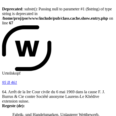
Deprecated
: substr(): Passing null to parameter #1 ($string) of type
string is deprecated in
/home/proj/pse/www/include/pub/class.cache.show.entry.php
on
line
67
Urteilskopf
95 II 461
64. Arrêt de la Ire Cour civile du 6 mai 1969 dans la cause F. J.
Burrus & Cie contre Société anonyme Laurens-Le Khédive
extension suisse.
Regeste (de):
Fabrik- und Handelsmarken. Unlauterer Wettbewerb.