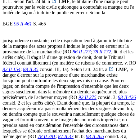
II.1.- Selon l'art. 24 lit. a
LMF
, le titulaire d'une marque peut
poursuivre par la voie civile quiconque a contrefait sa marque ou l'a
imitée de façon à induire le public en erreur. Selon la
BGE
95 II 461
S. 465
jurisprudence constante, cette disposition tend à garantir le titulaire
de la marque des actes propres à induire le public en erreur sur la
provenance de la marchandise (RO
86 II 277
;
78 II 172
, lit. d et les
arrêts cités). Il s'agit là d'une question de droit, dont le Tribunal
fédéral connaît librement (en matière de raisons de commerce, v. RO
82 II 154
;
88 II 35
consid. III, 1a). Selon l'art. 24 lit. a
LMF
, le
danger d'erreur sur la provenance d'une marchandise existe
lorsqu'on peut confondre les deux signes mis en cause. Pour en
juger, on tiendra compte de l'impression d'ensemble que les deux
signes susciteront dans la mémoire du dernier acquéreur et, plus
précisément, de l'acheteur moyen (RO
92 II 275
consid. 3;
93 II 426
consid. 2 et les arrêts cités). Etant donné que, la plupart du temps, le
dernier acquéreur n'a pas simultanément les deux signes devant lui,
on tiendra compte que le souvenir a naturellement quelque chose de
vague et fournit souvent une image plus ou moins imprécise; on
prendra aussi en considération l'ensemble des circonstances dans
lesquelles se déroule ordinairement l'achat des marchandises du
même genre (RO
78 II 381
;
87 II 37
lit. b;
93 II 265
consid. 3 a,