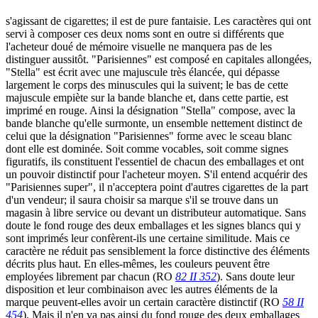
s'agissant de cigarettes; il est de pure fantaisie. Les caractères qui ont
servi à composer ces deux noms sont en outre si différents que
l'acheteur doué de mémoire visuelle ne manquera pas de les
distinguer aussitôt. "Parisiennes" est composé en capitales allongées,
"Stella" est écrit avec une majuscule très élancée, qui dépasse
largement le corps des minuscules qui la suivent; le bas de cette
majuscule empiète sur la bande blanche et, dans cette partie, est
imprimé en rouge. Ainsi la désignation "Stella" compose, avec la
bande blanche qu'elle surmonte, un ensemble nettement distinct de
celui que la désignation "Parisiennes" forme avec le sceau blanc
dont elle est dominée. Soit comme vocables, soit comme signes
figuratifs, ils constituent l'essentiel de chacun des emballages et ont
un pouvoir distinctif pour l'acheteur moyen. S'il entend acquérir des
"Parisiennes super", il n'acceptera point d'autres cigarettes de la part
d'un vendeur; il saura choisir sa marque s'il se trouve dans un
magasin à libre service ou devant un distributeur automatique. Sans
doute le fond rouge des deux emballages et les signes blancs qui y
sont imprimés leur confèrent-ils une certaine similitude. Mais ce
caractère ne réduit pas sensiblement la force distinctive des éléments
décrits plus haut. En elles-mêmes, les couleurs peuvent être
employées librement par chacun (RO
82 II 352
). Sans doute leur
disposition et leur combinaison avec les autres éléments de la
marque peuvent-elles avoir un certain caractère distinctif (RO
58 II
454
). Mais il n'en va pas ainsi du fond rouge des deux emballages