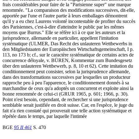
frais considérables pour faire de la "Parisienne super" une marque
renommée. "La comparaison des modifications successives, dit-elle,
apportée par l'une et l'autre partie à leurs emballages démontrent
qu'il y a eu chez Laurens volonté incontestable de profiter du succès
des Parisiennes, c'est-à-dire d'atteindre le public par les mêmes
moyens que Burrus." Elle se réfère ici à ce que les auteurs et la
jurisprudence, allemande en particulier, appellent l'imitation
systématique (ULMER, Das Recht des unlauteren Wettbewerbs in
den Mitgliedstaaten der Europäischen Wirtschaftsgemeinschaft, I p.
113, no 173 b; cf., sur le caractère systématique de certains actes de
concurrence déloyale, v. BÜREN, Kommentar zum Bundesgesetz
über den unlauteren Wettbewerb, p. 8, 10 et 62). Cette imitation du
conditionnement peut consister, selon la jurisprudence allemande,
dans des transformations successives par lesquelles un producteur
rapproche peu à peu l'apparence, le conditionnement donnés à sa
marchandise de ceux qu'a adoptés un concurrent et exploite ainsi la
bonne renommée de celui-ci (GRUR 1965, p. 601; 1966, p. 30).
Point n'est besoin, cependant, de rechercher si une jurisprudence
semblable serait justifiée en droit suisse. Car, en l'espèce, le juge du
fait n'a rien constaté qui prouverait une telle action systématique et
répétée dans le temps, par laquelle l'intimée
BGE
95 II 461
S. 470