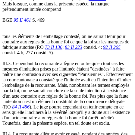
Mais lorsque, comme dans la présente espèce, la marque
prétendument imitée comprend
BGE
95 II 461
S. 469
tous les éléments de l'emballage contesté, on ne saurait tenir pour
contraire aux règles de la bonne foi ce que la loi sur les marques de
fabrique autorise (RO
73 II 136
;
83 II 223
consid. 4;
92 II 265
consid. 4 b, 277 consid. 5).
III.3. Cependant la recourante allègue en outre qu'en tout cas les
mesures d'imitation prises par l'intimée étaient "destinées" à faire
naître une confusion avec ses cigarettes "Parisiennes". Effectivement
la cour cantonale a constaté que l'intimée avait eu l'intention d'imiter
l'emballage de la recourante. Mais, nonobstant les termes employés
par la loi, on ne saurait conclure de la seule intention à l'existence
d'un acte contraire aux règles de la bonne foi. Pas plus que la faute,
l'intention n'est un élément constitutif de la concurrence déloyale
(RO
84 II 456
). Le juge pourra cependant en tenir compte en ce
sens qu'elle l'inclinera à la sévérité lorsqu'il y a doute sur l'existence
d'un acte contraire aux règles de la bonne foi (arrêt précité).
Toutefois, dans la présente espèce, un tel doute est exclu.
III.4. La recourante allègue avoir engagé, pendant des années, des