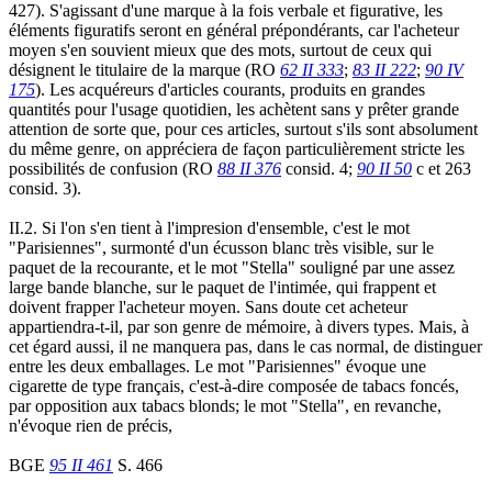
427). S'agissant d'une marque à la fois verbale et figurative, les
éléments figuratifs seront en général prépondérants, car l'acheteur
moyen s'en souvient mieux que des mots, surtout de ceux qui
désignent le titulaire de la marque (RO
62 II 333
;
83 II 222
;
90 IV
175
). Les acquéreurs d'articles courants, produits en grandes
quantités pour l'usage quotidien, les achètent sans y prêter grande
attention de sorte que, pour ces articles, surtout s'ils sont absolument
du même genre, on appréciera de façon particulièrement stricte les
possibilités de confusion (RO
88 II 376
consid. 4;
90 II 50
c et 263
consid. 3).
II.2. Si l'on s'en tient à l'impresion d'ensemble, c'est le mot
"Parisiennes", surmonté d'un écusson blanc très visible, sur le
paquet de la recourante, et le mot "Stella" souligné par une assez
large bande blanche, sur le paquet de l'intimée, qui frappent et
doivent frapper l'acheteur moyen. Sans doute cet acheteur
appartiendra-t-il, par son genre de mémoire, à divers types. Mais, à
cet égard aussi, il ne manquera pas, dans le cas normal, de distinguer
entre les deux emballages. Le mot "Parisiennes" évoque une
cigarette de type français, c'est-à-dire composée de tabacs foncés,
par opposition aux tabacs blonds; le mot "Stella", en revanche,
n'évoque rien de précis,
BGE
95 II 461
S. 466