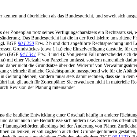
ser kennen und überblicken als das Bundesgericht, und soweit sich au
s der Zonenplan trotz seines Verfügungscharakters ein Rechtssatz sei,
nderung. Das Bundesgericht hat die in der Rechtslehre umstrittene Fra
(vgl. BGE
90 I 250
Erw. 2 b und dort angeführte Rechtsprechung und Leh
rossen Grundstückes (etwa 1 ha) eine Einzelverfügung darstelle, für 
seien (BGE
94 I 341
Erw. 3 und 4): Von jenem Fall unterscheidet sich de
 ha) mit einer Vielzahl von Parzellen umfasst, sondern namentlich da
d daher nicht die Grundsätze über den Widerruf von Verwaltungsakte
ägung vielmehr ähnliche Gesichtspunkte massgebend wie für die Abän
 in Geltung bleiben, sondern muss stets damit rechnen, dass sie in 
hrt hat, gilt auch für Zonenpläne: Sie erwachsen nicht in materielle R
urch Revision der Planung miteinander
s die bauliche Entwicklung einer Ortschaft häufig in anderer Richtung
nd damit auch ihre Bedürfnisse sich ändern usw. Sofern das öffentliche
ie Planungsbehörden allerdings bei der Änderung von Plänen Zurückhalt
ahnen zu lenken; er soll zugleich auch den Grundeigentümern gestatte
 ist deshalb nur aus gewichtigen Gründen abzuändern (BGE
90 I 333
). B