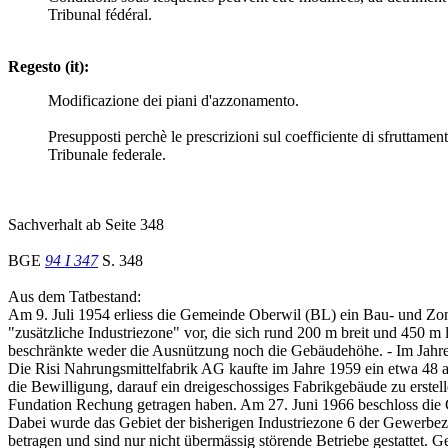
Tribunal fédéral.
Regesto (it):
Modificazione dei piani d'azzonamento.
Presupposti perchè le prescrizioni sul coefficiente di sfruttamen
Tribunale federale.
Sachverhalt ab Seite 348
BGE
94 I 347
S. 348
Aus dem Tatbestand:
Am 9. Juli 1954 erliess die Gemeinde Oberwil (BL) ein Bau- und Zo
"zusätzliche Industriezone" vor, die sich rund 200 m breit und 450 m
beschränkte weder die Ausnützung noch die Gebäudehöhe. - Im Jahre 
Die Risi Nahrungsmittelfabrik AG kaufte im Jahre 1959 ein etwa 48 
die Bewilligung, darauf ein dreigeschossiges Fabrikgebäude zu erste
Fundation Rechung getragen haben. Am 27. Juni 1966 beschloss die
Dabei wurde das Gebiet der bisherigen Industriezone 6 der Gewerbez
betragen und sind nur nicht übermässig störende Betriebe gestattet