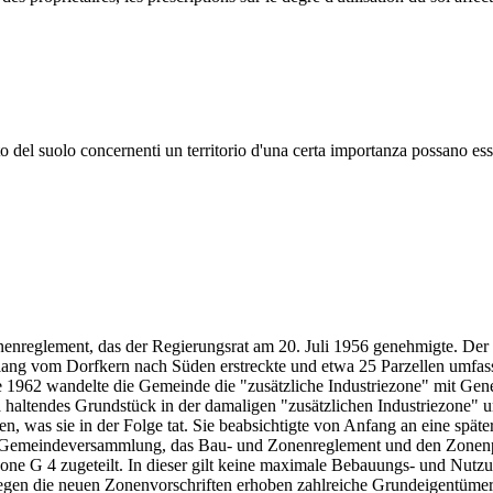
to del suolo concernenti un territorio d'una certa importanza possano es
nenreglement, das der Regierungsrat am 20. Juli 1956 genehmigte. D
 lang vom Dorfkern nach Süden erstreckte und etwa 25 Parzellen umfasst
1962 wandelte die Gemeinde die "zusätzliche Industriezone" mit Geneh
a haltendes Grundstück in der damaligen "zusätzlichen Industriezone"
llen, was sie in der Folge tat. Sie beabsichtigte von Anfang an eine s
 Gemeindeversammlung, das Bau- und Zonenreglement und den Zonenpl
one G 4 zugeteilt. In dieser gilt keine maximale Bebauungs- und Nutz
. Gegen die neuen Zonenvorschriften erhoben zahlreiche Grundeigentü