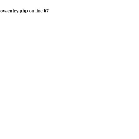
how.entry.php
on line
67