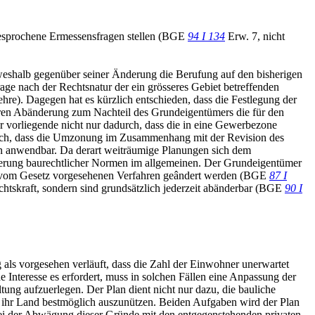
sgesprochene Ermessensfragen stellen (BGE
94 I 134
Erw. 7, nicht
 weshalb gegenüber seiner Änderung die Berufung auf den bisherigen
ge nach der Rechtsnatur der ein grösseres Gebiet betreffenden
re). Dagegen hat es kürzlich entschieden, dass die Festlegung der
deren Abänderung zum Nachteil des Grundeigentümers die für den
r vorliegende nicht nur dadurch, dass die in eine Gewerbezone
durch, dass die Umzonung im Zusammenhang mit der Revision des
n anwendbar. Da derart weiträumige Planungen sich dem
derung baurechtlicher Normen im allgemeinen. Der Grundeigentümer
dem vom Gesetz vorgesehenen Verfahren geândert werden (BGE
87 I
echtskraft, sondern sind grundsätzlich jederzeit abänderbar (BGE
90 I
 als vorgesehen verläuft, dass die Zahl der Einwohner unerwartet
 Interesse es erfordert, muss in solchen Fällen eine Anpassung der
ung aufzuerlegen. Der Plan dient nicht nur dazu, die bauliche
n, ihr Land bestmöglich auszunützen. Beiden Aufgaben wird der Plan
ei der Abwägung dieser Gründe mit den entgegenstehenden privaten