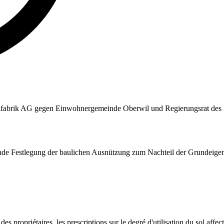
telfabrik AG gegen Einwohnergemeinde Oberwil und Regierungsrat des
fende Festlegung der baulichen Ausnützung zum Nachteil der Grundeige
es propriétaires, les prescriptions sur le degré d'utilisation du sol aff