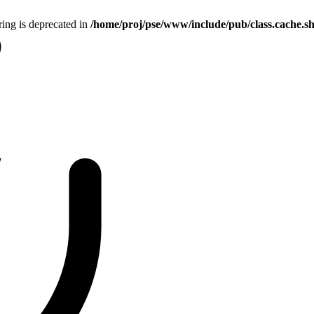
tring is deprecated in
/home/proj/pse/www/include/pub/class.cache.s