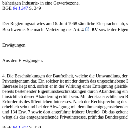
bisherigen Industrie- in eine Gewerbezone.
BGE
94 I 347
S. 349
Der Regierungsrat wies am 16. Juni 1968 sämtliche Einsprachen ab, so
Beschwerde. Sie macht Verletzung des Art. 4
BV
sowie der Eigen
Erwägungen
Aus den Erwägungen:
4. Die Beschränkungen der Baufreiheit, welche die Umwandlung der bis
Privateigentum dar. Ein solcher ist mit der durch das ungeschriebene
Interesse liegt und, sofern er in der Wirkung einer Enteignung glei
bereits bestehender Eigentumsbeschränkungen durch Abänderung ei
hinsichtlich dieser Abänderung erfüllt sein. Mit der staatsrechtliche
Erfordernis des öffentlichen Interesses. Nach der Rechtsprechung des 
erheblich sein und bei der Abwägung mit dem ihm entgegenstehenden pr
und 134 Erw. 7 sowie dort angeführte frühere Urteile). Ob das gelten
wiegt als das entgegenstehende Privatinteresse, prüft das Bundesgeri
BGE
94 I 347
S. 350