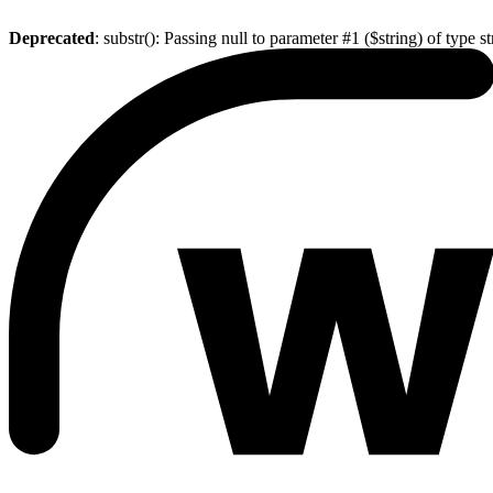
Deprecated
: substr(): Passing null to parameter #1 ($string) of type s