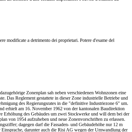
sere modificate a detrimento dei proprietari. Potere d'esame del
er dazugehörige Zonenplan sah neben verschiedenen Wohnzonen eine
e. Das Reglement gestattete in dieser Zone industrielle Betriebe und
migung des Regierungsrates in die "definitive Industriezone 6" um.
 und erhielt am 16. November 1962 von der kantonalen Baudirektion
pätere Erhöhung des Gebäudes um zwei Stockwerke und will dem bei der
an von 1954 aufzuheben und neue Zonenvorschriften zu erlassen.
ungsziffer; dagegen darf die Fassaden- und Gebäudehöhe nur 12 m
mer Einsprache, darunter auch die Risi AG wegen der Umwandlung der