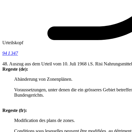
Urteilskopf
94 I 347
48. Auszug aus dem Urteil vom 10. Juli 1968 i.S. Risi Nahrungsmit
Regeste (de):
Abänderung von Zonenplänen.
Voraussetzungen, unter denen die ein grösseres Gebiet betref
Bundesgerichts.
Regeste (fr):
Modification des plans de zones.
Conditions sous lesquelles peuvent être modifiées, au détriment d