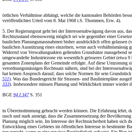
örtlichen Verhältnisse abhängt, welche die kantonalen Behörden bes
veröffentlichtes Urteil vom 8. Mai 1968 i.S. Thommen, Erw. 4).
5. Der Regierungsrat geht bei der Interessenabwägung davon aus, das
Rechtszustand ebensowenig möglich sei wie gegenüber einer Gesetzesä
baulichen Planungsmassnahmen bisher ausdrücklich offen gelassen 
baulichen Ausnützung eines einzelnen, wenn auch verhältnismässig g
Widerruf von Verwaltungsakten geltenden Grundsätze massgebend 
umgewandelte Industriezone ein wesentlich grösseres Gebiet (etwa 9
gesamten Zonenplans der Gemeinde erfolgte. Auf diese Umzonung sin
verordnungsmässigen Rechtssatz nähern, sind bei der Interessenabw
hat keinen Anspruch darauf, dass solche Normen für sein Grundstück
511
). Was das Bundesgericht für Strassen- und Baulinienpläne ausgefü
333
). Insbesondere müssen Planung und Wirklichkeit immer wieder d
BGE
94 I 347
S. 351
in Übereinstimmung gebracht werden können. Die Erfahrung lehrt, das
rasch und stark ansteigt, dass die Zusammensetzung der Bevölkerung u
Planung möglich sein. Im Interesse der Rechtssicherheit haben sich d
Entwicklung eines Gebietes im öffentlichen Interesse in bestimmte B
nur gerecht, wenn er eine gewisse Beständigkeit aufweist. Ein Plan