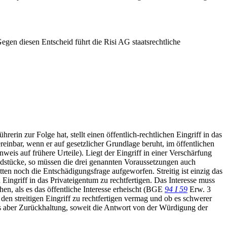
egen diesen Entscheid führt die Risi AG staatsrechtliche
in zur Folge hat, stellt einen öffentlich-rechtlichen Eingriff in das
einbar, wenn er auf gesetzlicher Grundlage beruht, im öffentlichen
weis auf frühere Urteile). Liegt der Eingriff in einer Verschärfung
stücke, so müssen die drei genannten Voraussetzungen auch
tten noch die Entschädigungsfrage aufgeworfen. Streitig ist einzig das
 Eingriff in das Privateigentum zu rechtfertigen. Das Interesse muss
en, als es das öffentliche Interesse erheischt (BGE
94 I 59
Erw. 3
den streitigen Eingriff zu rechtfertigen vermag und ob es schwerer
 es aber Zurückhaltung, soweit die Antwort von der Würdigung der