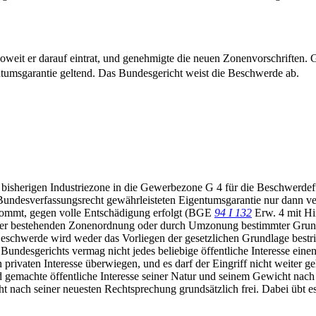
weit er darauf eintrat, und genehmigte die neuen Zonenvorschriften. G
tumsgarantie geltend. Das Bundesgericht weist die Beschwerde ab.
herigen Industriezone in die Gewerbezone G 4 für die Beschwerdeführer
 Bundesverfassungsrecht gewährleisteten Eigentumsgarantie nur dann ver
chkommt, gegen volle Entschädigung erfolgt (BGE
94 I 132
Erw. 4 mit Hin
ner bestehenden Zonenordnung oder durch Umzonung bestimmter Grund
n Beschwerde wird weder das Vorliegen der gesetzlichen Grundlage bestri
Bundesgerichts vermag nicht jedes beliebige öffentliche Interesse einen
ivaten Interesse überwiegen, und es darf der Eingriff nicht weiter geh
d gemachte öffentliche Interesse seiner Natur und seinem Gewicht nach 
cht nach seiner neuesten Rechtsprechung grundsätzlich frei. Dabei übt