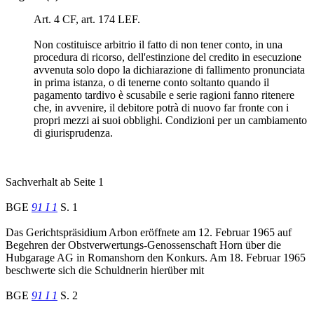
Art. 4 CF, art. 174 LEF.
Non costituisce arbitrio il fatto di non tener conto, in una
procedura di ricorso, dell'estinzione del credito in esecuzione
avvenuta solo dopo la dichiarazione di fallimento pronunciata
in prima istanza, o di tenerne conto soltanto quando il
pagamento tardivo è scusabile e serie ragioni fanno ritenere
che, in avvenire, il debitore potrà di nuovo far fronte con i
propri mezzi ai suoi obblighi. Condizioni per un cambiamento
di giurisprudenza.
Sachverhalt ab Seite 1
BGE
91 I 1
S. 1
Das Gerichtspräsidium Arbon eröffnete am 12. Februar 1965 auf
Begehren der Obstverwertungs-Genossenschaft Horn über die
Hubgarage AG in Romanshorn den Konkurs. Am 18. Februar 1965
beschwerte sich die Schuldnerin hierüber mit
BGE
91 I 1
S. 2