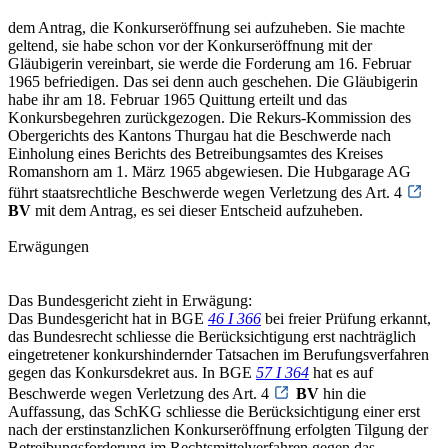
dem Antrag, die Konkurseröffnung sei aufzuheben. Sie machte
geltend, sie habe schon vor der Konkurseröffnung mit der
Gläubigerin vereinbart, sie werde die Forderung am 16. Februar
1965 befriedigen. Das sei denn auch geschehen. Die Gläubigerin
habe ihr am 18. Februar 1965 Quittung erteilt und das
Konkursbegehren zurückgezogen. Die Rekurs-Kommission des
Obergerichts des Kantons Thurgau hat die Beschwerde nach
Einholung eines Berichts des Betreibungsamtes des Kreises
Romanshorn am 1. März 1965 abgewiesen. Die Hubgarage AG
führt staatsrechtliche Beschwerde wegen Verletzung des Art. 4
BV
mit dem Antrag, es sei dieser Entscheid aufzuheben.
Erwägungen
Das Bundesgericht zieht in Erwägung:
Das Bundesgericht hat in BGE
46 I 366
bei freier Prüfung erkannt,
das Bundesrecht schliesse die Berücksichtigung erst nachträglich
eingetretener konkurshindernder Tatsachen im Berufungsverfahren
gegen das Konkursdekret aus. In BGE
57 I 364
hat es auf
Beschwerde wegen Verletzung des Art. 4
BV
hin die
Auffassung, das SchKG schliesse die Berücksichtigung einer erst
nach der erstinstanzlichen Konkurseröffnung erfolgten Tilgung der
Betreibungsforderung im Rechtsmittelverfahren gegen das