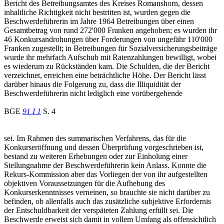
Bericht des Betreibungsamtes des Kreises Romanshorn, dessen
inhaltliche Richtigkeit nicht bestritten ist, wurden gegen die
Beschwerdeführerin im Jahre 1964 Betreibungen über einen
Gesamtbetrag von rund 272'000 Franken angehoben; es wurden ihr
46 Konkursandrohungen über Forderungen von ungefähr 110'000
Franken zugestellt; in Betreibungen für Sozialversicherungsbeiträge
wurde ihr mehrfach Aufschub mit Ratenzahlungen bewilligt, wobei
es wiederum zu Rückständen kam. Die Schulden, die der Bericht
verzeichnet, erreichen eine beträchtliche Höhe. Der Bericht lässt
darüber hinaus die Folgerung zu, dass die Illiquidität der
Beschwerdeführerin nicht lediglich eine vorübergehende
BGE
91 I 1
S. 4
sei. Im Rahmen des summarischen Verfahrens, das für die
Konkurseröffnung und dessen Überprüfung vorgeschrieben ist,
bestand zu weiteren Erhebungen oder zur Einholung einer
Stellungnahme der Beschwerdeführerin kein Anlass. Konnte die
Rekurs-Kommission aber das Vorliegen der von ihr aufgestellten
objektiven Voraussetzungen für die Aufhebung des
Konkurserkenntnisses verneinen, so brauchte sie nicht darüber zu
befinden, ob allenfalls auch das zusätzliche subjektive Erfordernis
der Entschuldbarkeit der verspäteten Zahlung erfüllt sei. Die
Beschwerde erweist sich damit in vollem Umfang als offensichtlich