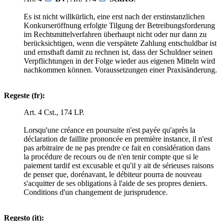
Es ist nicht willkürlich, eine erst nach der erstinstanzlichen
Konkurseröffnung erfolgte Tilgung der Betreibungsforderung
im Rechtsmittelverfahren überhaupt nicht oder nur dann zu
berücksichtigen, wenn die verspätete Zahlung entschuldbar ist
und ernsthaft damit zu rechnen ist, dass der Schuldner seinen
Verpflichtungen in der Folge wieder aus eigenen Mitteln wird
nachkommen können. Voraussetzungen einer Praxisänderung.
Regeste (fr):
Art. 4 Cst., 174 LP.
Lorsqu'une créance en poursuite n'est payée qu'après la
déclaration de faillite prononcée en première instance, il n'est
pas arbitraire de ne pas prendre ce fait en considération dans
la procédure de recours ou de n'en tenir compte que si le
paiement tardif est excusable et qu'il y ait de sérieuses raisons
de penser que, dorénavant, le débiteur pourra de nouveau
s'acquitter de ses obligations à l'aide de ses propres deniers.
Conditions d'un changement de jurisprudence.
Regesto (it):