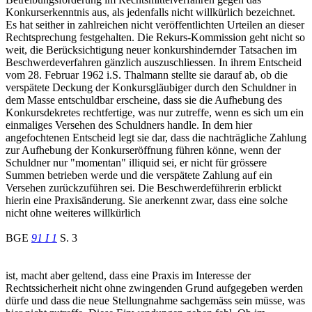
Konkurserkenntnis aus, als jedenfalls nicht willkürlich bezeichnet.
Es hat seither in zahlreichen nicht veröffentlichten Urteilen an dieser
Rechtsprechung festgehalten. Die Rekurs-Kommission geht nicht so
weit, die Berücksichtigung neuer konkurshindernder Tatsachen im
Beschwerdeverfahren gänzlich auszuschliessen. In ihrem Entscheid
vom 28. Februar 1962 i.S. Thalmann stellte sie darauf ab, ob die
verspätete Deckung der Konkursgläubiger durch den Schuldner in
dem Masse entschuldbar erscheine, dass sie die Aufhebung des
Konkursdekretes rechtfertige, was nur zutreffe, wenn es sich um ein
einmaliges Versehen des Schuldners handle. In dem hier
angefochtenen Entscheid legt sie dar, dass die nachträgliche Zahlung
zur Aufhebung der Konkurseröffnung führen könne, wenn der
Schuldner nur "momentan" illiquid sei, er nicht für grössere
Summen betrieben werde und die verspätete Zahlung auf ein
Versehen zurückzuführen sei. Die Beschwerdeführerin erblickt
hierin eine Praxisänderung. Sie anerkennt zwar, dass eine solche
nicht ohne weiteres willkürlich
BGE
91 I 1
S. 3
ist, macht aber geltend, dass eine Praxis im Interesse der
Rechtssicherheit nicht ohne zwingenden Grund aufgegeben werden
dürfe und dass die neue Stellungnahme sachgemäss sein müsse, was