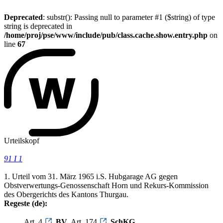
Deprecated
: substr(): Passing null to parameter #1 ($string) of type
string is deprecated in
/home/proj/pse/www/include/pub/class.cache.show.entry.php
on
line
67
Urteilskopf
91 I 1
1. Urteil vom 31. März 1965 i.S. Hubgarage AG gegen
Obstverwertungs-Genossenschaft Horn und Rekurs-Kommission
des Obergerichts des Kantons Thurgau.
Regeste (de):
Art. 4
BV
, Art. 174
SchKG
.