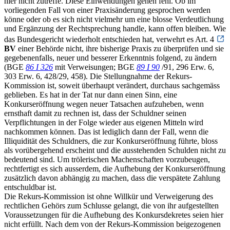
hier nicht zutreffe. Diese Einwendungen gehen fehl. Ob im
vorliegenden Fall von einer Praxisänderung gesprochen werden
könne oder ob es sich nicht vielmehr um eine blosse Verdeutlichung
und Ergänzung der Rechtsprechung handle, kann offen bleiben. Wie
das Bundesgericht wiederholt entschieden hat, verwehrt es Art. 4
BV
einer Behörde nicht, ihre bisherige Praxis zu überprüfen und sie
gegebenenfalls, neuer und besserer Erkenntnis folgend, zu ändern
(BGE
86 I 326
mit Verweisungen; BGE
89 I 90
/91, 296 Erw. 6,
303 Erw. 6, 428/29, 458). Die Stellungnahme der Rekurs-
Kommission ist, soweit überhaupt verändert, durchaus sachgemäss
geblieben. Es hat in der Tat nur dann einen Sinn, eine
Konkurseröffnung wegen neuer Tatsachen aufzuheben, wenn
ernsthaft damit zu rechnen ist, dass der Schuldner seinen
Verpflichtungen in der Folge wieder aus eigenen Mitteln wird
nachkommen können. Das ist lediglich dann der Fall, wenn die
Illiquidität des Schuldners, die zur Konkurseröffnung führte, bloss
als vorübergehend erscheint und die ausstehenden Schulden nicht zu
bedeutend sind. Um trölerischen Machenschaften vorzubeugen,
rechtfertigt es sich ausserdem, die Aufhebung der Konkurseröffnung
zusätzlich davon abhängig zu machen, dass die verspätete Zahlung
entschuldbar ist.
Die Rekurs-Kommission ist ohne Willkür und Verweigerung des
rechtlichen Gehörs zum Schlusse gelangt, die von ihr aufgestellten
Voraussetzungen für die Aufhebung des Konkursdekretes seien hier
nicht erfüllt. Nach dem von der Rekurs-Kommission beigezogenen