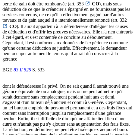
perte de gain doit être remboursée (art. 353
CO
), mais sous
déduction de ce que le créancier a épargné en ne fournissant pas les
services convenus, de ce qu'il a effectivement gagné par d'autres
travaux et du gain auquel il a intentionnellement renoncé (art. 332
CO
). Il aurait appartenu à la défenderesse d'alléguer les causes
de déduction et d'offrir les preuves nécessaires. Elle n'a rien entrepris
à cet égard, et s'est contentée de conclure au déboutement.
Cependant, il est conforme aux données de l'expérience commune
qu'une certaine déduction se justifie. Effectivement, le demandeur
peut occuper autrement le temps qu'il aurait dû consacrer à la
gérance
BGE
83 II 525
S. 533
dont la défenderesse l'a privé. On ne sait quand il aurait trouvé une
gérance équivalente ou analogue, mais on ne peut admettre qu'il
serait demeuré sans remplacement pendant huit ans et demi,
s'agissant d'un bureau déjà ancien et connu à Genève. Cependant,
un tel bureau emploie du personnel permanent et a des frais fixes qui
courent sans interruption jusqu'au remplacement d'une gérance
perdue. Enfin, il est difficile de dire qu'une affaire tient lieu d'une
autre et n'aurait pas pu s'y ajouter sans augmentation des frais fixes.
La réduction, en définitive, ne peut être fixée qu'ex aequo et bono.
La cour l'estime au tiers de la rétribution tarifée, vu aussi la gravité