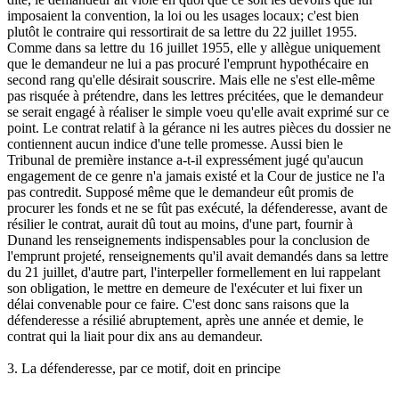
imposaient la convention, la loi ou les usages locaux; c'est bien
plutôt le contraire qui ressortirait de sa lettre du 22 juillet 1955.
Comme dans sa lettre du 16 juillet 1955, elle y allègue uniquement
que le demandeur ne lui a pas procuré l'emprunt hypothécaire en
second rang qu'elle désirait souscrire. Mais elle ne s'est elle-même
pas risquée à prétendre, dans les lettres précitées, que le demandeur
se serait engagé à réaliser le simple voeu qu'elle avait exprimé sur ce
point. Le contrat relatif à la gérance ni les autres pièces du dossier ne
contiennent aucun indice d'une telle promesse. Aussi bien le
Tribunal de première instance a-t-il expressément jugé qu'aucun
engagement de ce genre n'a jamais existé et la Cour de justice ne l'a
pas contredit. Supposé même que le demandeur eût promis de
procurer les fonds et ne se fût pas exécuté, la défenderesse, avant de
résilier le contrat, aurait dû tout au moins, d'une part, fournir à
Dunand les renseignements indispensables pour la conclusion de
l'emprunt projeté, renseignements qu'il avait demandés dans sa lettre
du 21 juillet, d'autre part, l'interpeller formellement en lui rappelant
son obligation, le mettre en demeure de l'exécuter et lui fixer un
délai convenable pour ce faire. C'est donc sans raisons que la
défenderesse a résilié abruptement, après une année et demie, le
contrat qui la liait pour dix ans au demandeur.
3. La défenderesse, par ce motif, doit en principe