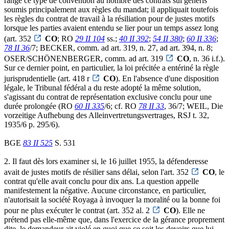
rangé ce type de convention au nombre des contrats sui generis
soumis principalement aux règles du mandat; il appliquait toutefois
les règles du contrat de travail à la résiliation pour de justes motifs
lorsque les parties avaient entendu se lier pour un temps assez long
(art. 352
CO
; RO
29 II 104
ss.;
40 II 392
;
54 II 380
;
60 II 336
;
78 II 36
/7; BECKER, comm. ad art. 319, n. 27, ad art. 394, n. 8;
OSER/SCHÖNENBERGER, comm. ad art. 319
CO
, n. 36 i.f.).
Sur ce dernier point, en particulier, la loi précitée a entériné la règle
jurisprudentielle (art. 418 r
CO
). En l'absence d'une disposition
légale, le Tribunal fédéral a du reste adopté la même solution,
s'agissant du contrat de représentation exclusive conclu pour une
durée prolongée (RO
60 II 335
/6; cf. RO
78 II 33
, 36/7; WEIL, Die
vorzeitige Aufhebung des Alleinvertretungsvertrages, RSJ t. 32,
1935/6 p. 295/6).
BGE
83 II 525
S. 531
2. Il faut dès lors examiner si, le 16 juillet 1955, la défenderesse
avait de justes motifs de résilier sans délai, selon l'art. 352
CO
, le
contrat qu'elle avait conclu pour dix ans. La question appelle
manifestement la négative. Aucune circonstance, en particulier,
n'autorisait la société Royaga à invoquer la moralité ou la bonne foi
pour ne plus exécuter le contrat (art. 352 al. 2
CO
). Elle ne
prétend pas elle-même que, dans l'exercice de la gérance proprement
dite, le demandeur ait violé en quoi que ce soit les devoirs que lui