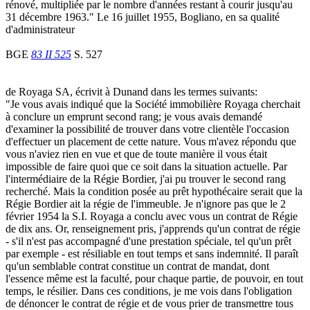
rénové, multipliée par le nombre d'années restant à courir jusqu'au
31 décembre 1963." Le 16 juillet 1955, Bogliano, en sa qualité
d'administrateur
BGE
83 II 525
S. 527
de Royaga SA, écrivit à Dunand dans les termes suivants:
"Je vous avais indiqué que la Société immobilière Royaga cherchait
à conclure un emprunt second rang; je vous avais demandé
d'examiner la possibilité de trouver dans votre clientèle l'occasion
d'effectuer un placement de cette nature. Vous m'avez répondu que
vous n'aviez rien en vue et que de toute manière il vous était
impossible de faire quoi que ce soit dans la situation actuelle. Par
l'intermédiaire de la Régie Bordier, j'ai pu trouver le second rang
recherché. Mais la condition posée au prêt hypothécaire serait que la
Régie Bordier ait la régie de l'immeuble. Je n'ignore pas que le 2
février 1954 la S.I. Royaga a conclu avec vous un contrat de Régie
de dix ans. Or, renseignement pris, j'apprends qu'un contrat de régie
- s'il n'est pas accompagné d'une prestation spéciale, tel qu'un prêt
par exemple - est résiliable en tout temps et sans indemnité. Il paraît
qu'un semblable contrat constitue un contrat de mandat, dont
l'essence même est la faculté, pour chaque partie, de pouvoir, en tout
temps, le résilier. Dans ces conditions, je me vois dans l'obligation
de dénoncer le contrat de régie et de vous prier de transmettre tous