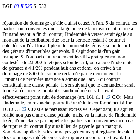
BGE
83 II 525
S. 532
réparation du dommage qu'elle a ainsi causé. A l'art. 5 du contrat, les
parties sont convenues que si la gérance de la maison était retirée à
Dunand avant la fin du contrat, l'indemnité à verser serait égale au
montant de la rétribution due pour la période restant à courir et
calculée sur l'état locatif plein de l'immeuble rénové, selon le tarif
des gérants d'immeubles genevois. Il s'agit donc là d'un gain
manqué. Si l'on part d'un rendement locatif - pratiquement non
contesté - de 23 292 fr. et que, selon le tarif, on calcule l'indemnité
de gérance à 4 1/2% pendant huit ans et demi, on arrive à un
dommage de 8909 fr., somme réclamée par le demandeur. Le
Tribunal de première instance a admis que l'art. 5 du contrat
constituait une clause pénale. Il s'ensuivrait que le demandeur serait
fondé à réclamer le montant susindiqué même s'il n'avait
effectivement point subi de dommage (art. 161 al. 1
CO
). Mais
l'indemnité, en revanche, pourrait être réduite conformément à l'art.
163 al. 3
CO
si elle paraissait excessive. Cependant, il s'agit en
réalité non pas d'une clause pénale, mais, vu la nature de l'indemnité
fixée, d'une clause par laquelle les parties sont convenues qu'en cas
de rupture du contrat il y aurait lieu de payer le gain manqué.
Sont donc applicables les principes généraux qui régissent le calcul
des dommages-intérêts en cas de rupture du contrat de travail. La