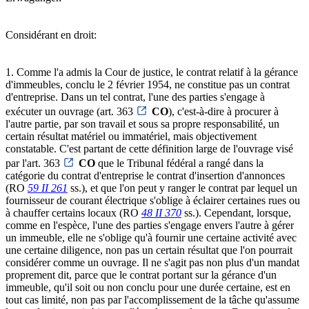
Considérant en droit:
1. Comme l'a admis la Cour de justice, le contrat relatif à la gérance
d'immeubles, conclu le 2 février 1954, ne constitue pas un contrat
d'entreprise. Dans un tel contrat, l'une des parties s'engage à
exécuter un ouvrage (art. 363
CO
), c'est-à-dire à procurer à
l'autre partie, par son travail et sous sa propre responsabilité, un
certain résultat matériel ou immatériel, mais objectivement
constatable. C'est partant de cette définition large de l'ouvrage visé
par l'art. 363
CO
que le Tribunal fédéral a rangé dans la
catégorie du contrat d'entreprise le contrat d'insertion d'annonces
(RO
59 II 261
ss.), et que l'on peut y ranger le contrat par lequel un
fournisseur de courant électrique s'oblige à éclairer certaines rues ou
à chauffer certains locaux (RO
48 II 370
ss.). Cependant, lorsque,
comme en l'espèce, l'une des parties s'engage envers l'autre à gérer
un immeuble, elle ne s'oblige qu'à fournir une certaine activité avec
une certaine diligence, non pas un certain résultat que l'on pourrait
considérer comme un ouvrage. Il ne s'agit pas non plus d'un mandat
proprement dit, parce que le contrat portant sur la gérance d'un
immeuble, qu'il soit ou non conclu pour une durée certaine, est en
tout cas limité, non pas par l'accomplissement de la tâche qu'assume