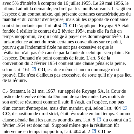
avec 5% d'intérêts à compter du 16 juillet 1955. Le 29 mai 1956, le
tribunal admit la demande, en bref par les motifs suivants: Il s'agit en
l'espèce d'un contrat mixte, qui présente certaines caractéristiques du
mandat et du contrat d'entreprise, mais où les rapports de confiance
sont si importants que l'art. 404
CO
s'applique. Royaga SA était
fondée à résilier le contrat du 2 février 1954, mais elle l'a fait en
temps inopportun, ce qui l'oblige à payer des dommagesintérêts. La
jurisprudence admet du reste certaines conventions sur ce point,
pourvu que l'indemnité fixée ne soit pas excessive et que la
résiliation n'ait pas été causée par la faute de celui qui s'en plaint. En
l'espèce, Dunand n'a point commis de faute. L'art. 5 de la
convention du 2 février 1954 contient une clause pénale; la peine,
selon l'art. 161
CO
, est due même si aucun dommage n'est
prouvé. Elle n'est d'ailleurs pas excessive, de sorte qu'il n'y a pas lieu
de la réduire.
C.- Statuant, le 21 mai 1957, sur appel de Royaga SA, la Cour de
justice de Genève débouta Dunand de sa demande. Les motifs de
son arrêt se résument comme il suit: Il s'agit, en l'espèce, non pas
d'un contrat d'entreprise, mais d'un mandat, qui, selon l'art. 404
CO
, disposition de droit strict, était révocable en tout temps. Comme
clause pénale liant les parties pour dix ans, l'art. 5
du contrat du 2
février 1954 est donc nul. Supposé même que la résiliation fût
intervenue en temps inopportun, l'art. 404 al. 2
CO
ne