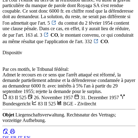
particulière du manque de parole dont Royaga SA s'est rendue
coupable. Ce sont donc 6000 fr. en chiffre rond que la défenderesse
doit au demandeur. La solution, du reste, ne serait pas différente si
l'on admettait que l'art. 5
du contrat du 2 février 1954 contient
une clause pénale. Dans ce cas, en effet, il y aurait lieu de réduire,
de par l'art. 163 al. 3
CO
, le montant convenu, ce qui conduirait
au même résultat que l'application de l'art. 332
CO
.
Dispositiv
Par ces motifs, le Tribunal fédéral:
Admet le recours en ce sens que l'arrêt attaqué est réformé, la
demande partiellement admise et la défenderesse condamnée à payer
au demandeur 6000 fr. avec intérêts à 5% l'an à partir du 29
septembre 1955; rejette la demande pour le surplus.
83 II 525
26. November 1957
31. Dezember 1957
Bundesgericht
83 II 525
BGE - Zivilrecht
Objet
Liegenschaftsverwaltung. Rechtsnatur des Vertrags;
vorzeitige Aufhebung.
DE
FR
IT
EN