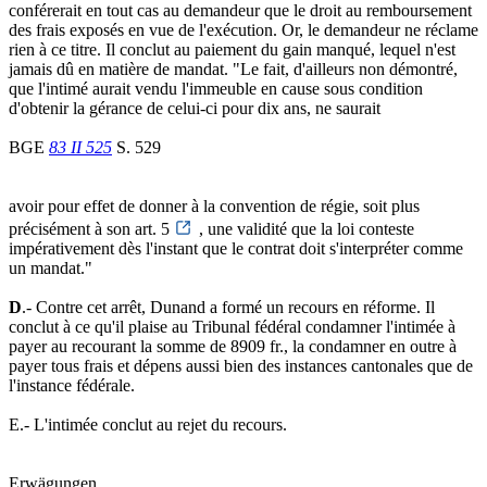
conférerait en tout cas au demandeur que le droit au remboursement
des frais exposés en vue de l'exécution. Or, le demandeur ne réclame
rien à ce titre. Il conclut au paiement du gain manqué, lequel n'est
jamais dû en matière de mandat. "Le fait, d'ailleurs non démontré,
que l'intimé aurait vendu l'immeuble en cause sous condition
d'obtenir la gérance de celui-ci pour dix ans, ne saurait
BGE
83 II 525
S. 529
avoir pour effet de donner à la convention de régie, soit plus
précisément à son art. 5
, une validité que la loi conteste
impérativement dès l'instant que le contrat doit s'interpréter comme
un mandat."
D
.- Contre cet arrêt, Dunand a formé un recours en réforme. Il
conclut à ce qu'il plaise au Tribunal fédéral condamner l'intimée à
payer au recourant la somme de 8909 fr., la condamner en outre à
payer tous frais et dépens aussi bien des instances cantonales que de
l'instance fédérale.
E.- L'intimée conclut au rejet du recours.
Erwägungen