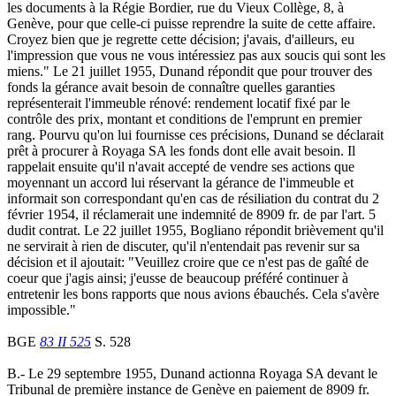
les documents à la Régie Bordier, rue du Vieux Collège, 8, à
Genève, pour que celle-ci puisse reprendre la suite de cette affaire.
Croyez bien que je regrette cette décision; j'avais, d'ailleurs, eu
l'impression que vous ne vous intéressiez pas aux soucis qui sont les
miens." Le 21 juillet 1955, Dunand répondit que pour trouver des
fonds la gérance avait besoin de connaître quelles garanties
représenterait l'immeuble rénové: rendement locatif fixé par le
contrôle des prix, montant et conditions de l'emprunt en premier
rang. Pourvu qu'on lui fournisse ces précisions, Dunand se déclarait
prêt à procurer à Royaga SA les fonds dont elle avait besoin. Il
rappelait ensuite qu'il n'avait accepté de vendre ses actions que
moyennant un accord lui réservant la gérance de l'immeuble et
informait son correspondant qu'en cas de résiliation du contrat du 2
février 1954, il réclamerait une indemnité de 8909 fr. de par l'art. 5
dudit contrat. Le 22 juillet 1955, Bogliano répondit brièvement qu'il
ne servirait à rien de discuter, qu'il n'entendait pas revenir sur sa
décision et il ajoutait: "Veuillez croire que ce n'est pas de gaîté de
coeur que j'agis ainsi; j'eusse de beaucoup préféré continuer à
entretenir les bons rapports que nous avions ébauchés. Cela s'avère
impossible."
BGE
83 II 525
S. 528
B.- Le 29 septembre 1955, Dunand actionna Royaga SA devant le
Tribunal de première instance de Genève en paiement de 8909 fr.