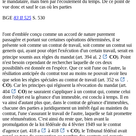
le mandataire, mais bien par l'écoulement du temps. De ce point de
vue donc et sauf le cas où les parties
BGE
83 II 525
S. 530
l'ont d'emblée conçu comme un accord de nature purement
passagère et portant sur certaines opérations déterminées, il se
présente soit comme un contrat de travail, soit comme un contrat sui
generis qui, ayant pour objet l'exécution d'un certain travail, serait en
principe soumis aux règles du mandat (art. 394 al. 2
CO
). Point
n'est besoin cependant de rechercher laquelle de ces deux
possibilités est donnée en l'espèce. Que ce soit l'une ou l'autre, la
résiliation anticipée du contrat tout au moins ne pouvait avoir lieu
que selon les règles spéciales au contrat de travail (art. 352 ss
.
CO
). Car les principes qui régissent la révocation du mandat (art.
404
CO
) ne sauraient s'appliquer à un contrat qui, comme celui
dont l'objet est la gérance d'un immeuble, est conclu à temps. Il en
va ainsi d'autant plus que, dans le contrat de gérance d'immeubles,
chacune des parties a juridiquement un intérêt égal au maintien du
contrat, l'une s'assurant le travail de l'autre, laquelle se fait promettre
une rémunération. C'est ainsi du reste que, bien avant la
promulgation de la loi fédérale du 4 février 1949 sur le contrat
d'agence (art. 418 a
à 418
v
CO
), le Tribunal fédéral avait