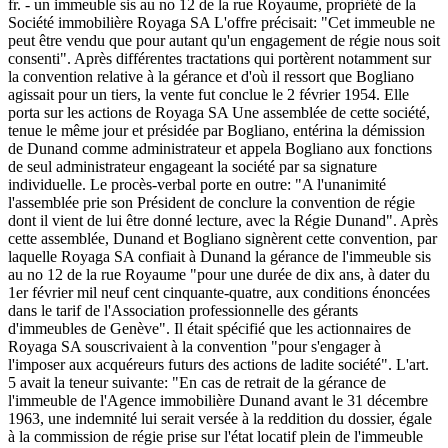
fr. - un immeuble sis au no 12 de la rue Royaume, propriété de la
Société immobilière Royaga SA L'offre précisait: "Cet immeuble ne
peut être vendu que pour autant qu'un engagement de régie nous soit
consenti". Après différentes tractations qui portèrent notamment sur
la convention relative à la gérance et d'où il ressort que Bogliano
agissait pour un tiers, la vente fut conclue le 2 février 1954. Elle
porta sur les actions de Royaga SA Une assemblée de cette société,
tenue le même jour et présidée par Bogliano, entérina la démission
de Dunand comme administrateur et appela Bogliano aux fonctions
de seul administrateur engageant la société par sa signature
individuelle. Le procès-verbal porte en outre: "A l'unanimité
l'assemblée prie son Président de conclure la convention de régie
dont il vient de lui être donné lecture, avec la Régie Dunand". Après
cette assemblée, Dunand et Bogliano signèrent cette convention, par
laquelle Royaga SA confiait à Dunand la gérance de l'immeuble sis
au no 12 de la rue Royaume "pour une durée de dix ans, à dater du
1er février mil neuf cent cinquante-quatre, aux conditions énoncées
dans le tarif de l'Association professionnelle des gérants
d'immeubles de Genève". Il était spécifié que les actionnaires de
Royaga SA souscrivaient à la convention "pour s'engager à
l'imposer aux acquéreurs futurs des actions de ladite société". L'art.
5 avait la teneur suivante: "En cas de retrait de la gérance de
l'immeuble de l'Agence immobilière Dunand avant le 31 décembre
1963, une indemnité lui serait versée à la reddition du dossier, égale
à la commission de régie prise sur l'état locatif plein de l'immeuble