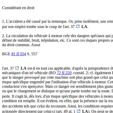
Considérant en droit
1. L'accident a été causé par la remorque. Or, prise isolément, une remo
par son emploi tombe sous le coup de l'art. 37
LA
.
2. La circulation du véhicule à moteur crée des dangers spéciaux qui pr
défaut de stabilité, bruit, trépidation, etc. Ce sont ces risques propres
du droit commun. Aussi
BGE
81 II 554
S. 557
l'art. 37
LA
est-il en tout cas applicable, d'après la jurisprudence
mécaniques d'un tel véhicule (RO
72 II 220
, consid. 2; cf. égalemen
que le danger provoqué par cette machine soit plus grand que celui qu'e
risque spécifique engendré par l'utilisation d'un véhicule à moteur. C
conducteur s'en aperçoive. Mais ce danger est sensiblement plus grand 
ou que le chargement se disloque et qu'une partie tombe sur la route.
perte. Il s'agit là, dès lors, d'un risque spécifique des véhicules à mote
condition est remplie. Il est évident, en effet, que la présence sur la 
des accidents tels que celui du recourant. Ainsi, les conditions requises
actionnée directement par celui-ci (art. 49 al. 1
LA
). On peut se de