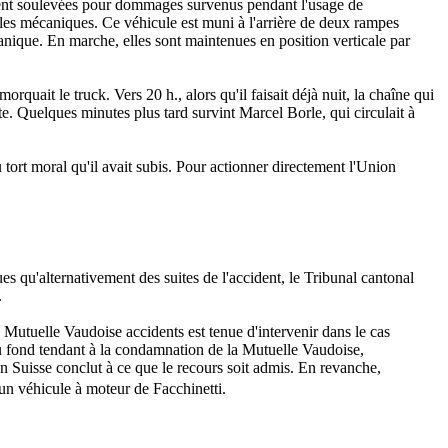
eraient soulevées pour dommages survenus pendant l'usage de
les mécaniques. Ce véhicule est muni à l'arrière de deux rampes
canique. En marche, elles sont maintenues en position verticale par
quait le truck. Vers 20 h., alors qu'il faisait déjà nuit, la chaîne qui
oute. Quelques minutes plus tard survint Marcel Borle, qui circulait à
tort moral qu'il avait subis. Pour actionner directement l'Union
 qu'alternativement des suites de l'accident, le Tribunal cantonal
.
Mutuelle Vaudoise accidents est tenue d'intervenir dans le cas
 au fond tendant à la condamnation de la Mutuelle Vaudoise,
n Suisse conclut à ce que le recours soit admis. En revanche,
'un véhicule à moteur de Facchinetti.