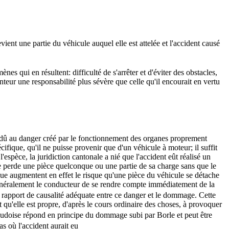
ient une partie du véhicule auquel elle est attelée et l'accident causé
 qui en résultent: difficulté de s'arrêter et d'éviter des obstacles,
tenteur une responsabilité plus sévère que celle qu'il encourait en vertu
est dû au danger créé par le fonctionnement des organes proprement
écifique, qu'il ne puisse provenir que d'un véhicule à moteur; il suffit
espèce, la juridiction cantonale a nié que l'accident eût réalisé un
le perde une pièce quelconque ou une partie de sa charge sans que le
que augmentent en effet le risque qu'une pièce du véhicule se détache
 généralement le conducteur de se rendre compte immédiatement de la
 un rapport de causalité adéquate entre ce danger et le dommage. Cette
t qu'elle est propre, d'après le cours ordinaire des choses, à provoquer
audoise répond en principe du dommage subi par Borle et peut être
s où l'accident aurait eu