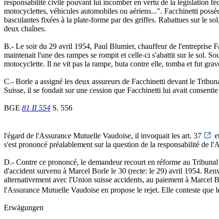
responsabilité civile pouvant lui incomber en vertu de la législation 
motocyclettes, véhicules automobiles ou aériens...". Facchinetti poss
basculantes fixées à la plate-forme par des griffes. Rabattues sur le s
deux chaînes.
B.- Le soir du 29 avril 1954, Paul Blumier, chauffeur de l'entreprise Fa
maintenait l'une des rampes se rompit et celle-ci s'abattit sur le sol. S
motocyclette. Il ne vit pas la rampe, buta contre elle, tomba et fut gra
C.- Borle a assigné les deux assureurs de Facchinetti devant le Tribun
Suisse, il se fondait sur une cession que Facchinetti lui avait consentie 
BGE
81 II 554
S. 556
l'égard de l'Assurance Mutuelle Vaudoise, il invoquait les art. 37
e
s'est prononcé préalablement sur la question de la responsabilité de l'
D.- Contre ce prononcé, le demandeur recourt en réforme au Tribunal f
d'accident survenu à Marcel Borle le 30 (recte: le 29) avril 1954. Ren
alternativement avec l'Union suisse accidents, au paiement à Marcel Bo
l'Assurance Mutuelle Vaudoise en propose le rejet. Elle conteste que l
Erwägungen