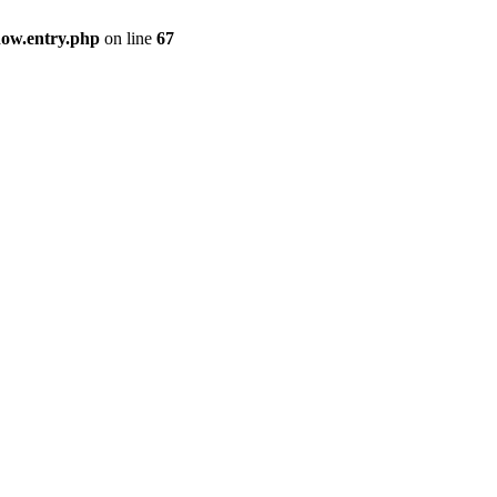
how.entry.php
on line
67