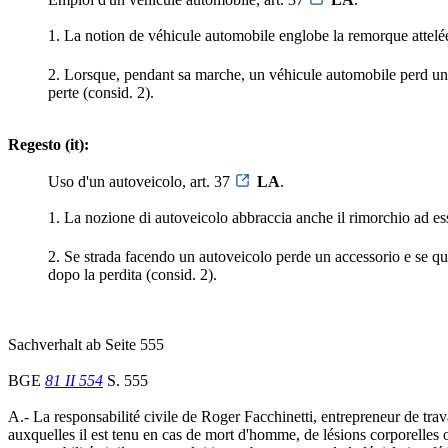
1. La notion de véhicule automobile englobe la remorque attelée 
2. Lorsque, pendant sa marche, un véhicule automobile perd une
perte (consid. 2).
Regesto (it):
Uso d'un autoveicolo, art. 37
LA
.
1. La nozione di autoveicolo abbraccia anche il rimorchio ad es
2. Se strada facendo un autoveicolo perde un accessorio e se que
dopo la perdita (consid. 2).
Sachverhalt ab Seite 555
BGE
81 II 554
S. 555
A.- La responsabilité civile de Roger Facchinetti, entrepreneur de tra
auxquelles il est tenu en cas de mort d'homme, de lésions corporelles 