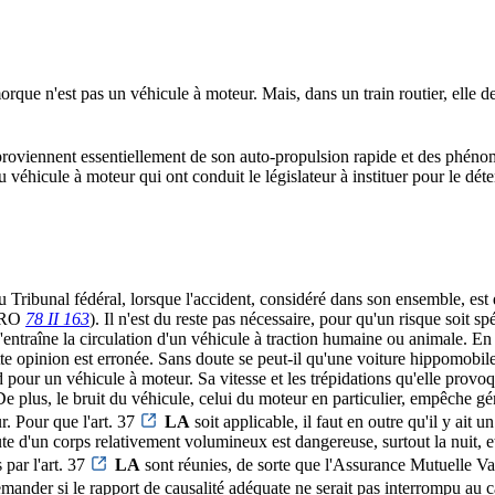
rque n'est pas un véhicule à moteur. Mais, dans un train routier, elle dev
oviennent essentiellement de son auto-propulsion rapide et des phénomènes
 au véhicule à moteur qui ont conduit le législateur à instituer pour le dé
 du Tribunal fédéral, lorsque l'accident, considéré dans son ensemble, 
t RO
78 II 163
). Il n'est du reste pas nécessaire, pour qu'un risque soit sp
ntraîne la circulation d'un véhicule à traction humaine ou animale. En l'
ette opinion est erronée. Sans doute se peut-il qu'une voiture hippomobi
pour un véhicule à moteur. Sa vitesse et les trépidations qu'elle provo
 De plus, le bruit du véhicule, celui du moteur en particulier, empêche
ur. Pour que l'art. 37
LA
soit applicable, il faut en outre qu'il y ait
route d'un corps relativement volumineux est dangereuse, surtout la nuit, e
 par l'art. 37
LA
sont réunies, de sorte que l'Assurance Mutuelle V
mander si le rapport de causalité adéquate ne serait pas interrompu au ca