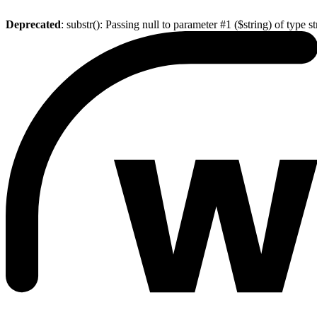
Deprecated
: substr(): Passing null to parameter #1 ($string) of type s