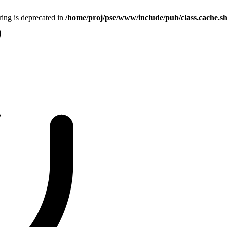
tring is deprecated in
/home/proj/pse/www/include/pub/class.cache.s