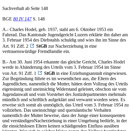
Sachverhalt ab Seite 148
BGE
80 IV 147
S. 148
A.- Charles Hodel, geb. 1937, stahl am 6. Oktober 1953 ein
Fahrrad. Das Kantonale Jugendgericht Luzern erklärte ihn daher am
3. Februar 1954 des Diebstahls schuldig und wies ihn im Sinne des
Art. 91 Ziff. 2
StGB
zur Nacherziehung in eine
vertrauenswürdige Fremdfamilie ein.
B.- Am 30. Juni 1954 erkannte das gleiche Gericht, Charles Hodel
werde in Abänderung des Urteils vom 3. Februar 1954 im Sinne
von Art. 91 Ziff. 1
StGB
in eine Erziehungsanstalt eingewiesen.
Zur Begründung führte es im wesentlichen aus, die Eltern des
Jugendlichen, namentlich die Mutter, hätten dem Vollzug des Urteils
eigensinnig und uneinsichtig Widerstand geleistet, obschon sie vom
Jugendanwalt und vom Vorsteher des Justizdepartmentes mehrmals
mündlich und schriftlich aufgeklärt und verwarnt worden seien. Es
erweise sich somit als unmöglich, das Urteil vom 3. Februar 1954 zu
vollziehen. Das uneinsichtige und querulantische Verhalten
namentlich der Mutter beweise, dass der Junge einer konsequenten
und verständigenNacherziehung in einer Umgebung bedürfe, in der
die einsichtslosen Eltern keinen schädigenden Einfluss ausüben