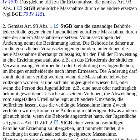
IV 159
). Das gleiche trifft zu für Erkenntnisse, die gemäss Art. 93
Abs. 1
StGB
eine solche Massnahme durch eine andere ersetzen
(vgl.BGE
70 IV 115
).
2. Gemäss Art. 93 Abs. 1
StGB
kann die zuständige Behörde
jederzeit die gegen einen Jugendlichen getroffene Massnahme durch
eine der andern Massnahmen ersetzen. Voraussetzungen der
Änderung nennt die Bestimmung keine. Die Behörde ist daher nur
an die gesetzlichen Voraussetzungen gebunden, unter denen die
neue Massnahme überhaupt zulässig ist, für den Fall der Einweisung
in eine Erziehungsanstalt also z.B. an das Erfordernis der sittlichen
Verwahrlosung, Verdorbenheit oder Gefährdung des Jugendlichen;
im übrigen entscheidet sie nach ihrem Ermessen. Die Änderung darf
somit nicht nur verfügt werden, wenn die Massnahme teilweise
vollzogen worden ist und sich als ungeeignet erwiesen hat, oder
wenn die Person des Jugendlichen, z.B. eine neue oder nachträglich
bekannt gewordene Tatsache aus seinem Vorleben, die Abweichung
vom ausgefällten Urteil nahe legt; auch andere Umstände, die
befürchten lassen, dass die verhängte Massnahme ihren Zweck
verfehlen würde, können die Änderung rechtfertigen. Etwas anderes
gilt auch nicht, wenn die Behörde angeordnet hatte, der Jugendliche
sei gemäss Art. 91 Ziff. 2
StGB
einer vertrauenswürdigen
Familie zur Erziehung zu übergeben, und nunmehr findet, die
Erziehung in einer Anstalt sei die geeignetere Massnahme.
Übergang von Familienerziehung zu Anstaltsversorgung ist in dieser