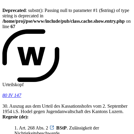
Deprecated
: substr(): Passing null to parameter #1 ($string) of type
string is deprecated in
/home/proj/pse/www/include/pub/class.cache.show.entry.php
on
line
67
Urteilskopf
80 IV 147
30. Auszug aus dem Urteil des Kassationshofes vom 2. September
1954 i.S. Hodel gegen Jugendanwaltschaft des Kantons Luzern.
Regeste (de):
1. Art. 268 Abs. 2
BStP
. Zulässigkeit der
Nichtigkeitsbeschwerde.