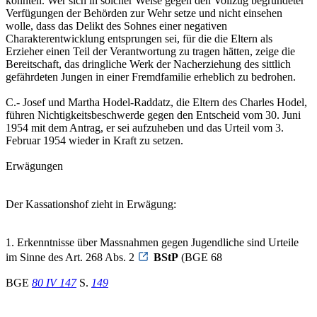
könnten. Wer sich in solcher Weise gegen den Vollzug begründeter
Verfügungen der Behörden zur Wehr setze und nicht einsehen
wolle, dass das Delikt des Sohnes einer negativen
Charakterentwicklung entsprungen sei, für die die Eltern als
Erzieher einen Teil der Verantwortung zu tragen hätten, zeige die
Bereitschaft, das dringliche Werk der Nacherziehung des sittlich
gefährdeten Jungen in einer Fremdfamilie erheblich zu bedrohen.
C.- Josef und Martha Hodel-Raddatz, die Eltern des Charles Hodel,
führen Nichtigkeitsbeschwerde gegen den Entscheid vom 30. Juni
1954 mit dem Antrag, er sei aufzuheben und das Urteil vom 3.
Februar 1954 wieder in Kraft zu setzen.
Erwägungen
Der Kassationshof zieht in Erwägung:
1. Erkenntnisse über Massnahmen gegen Jugendliche sind Urteile
im Sinne des Art. 268 Abs. 2
BStP
(BGE 68
BGE
80 IV 147
S.
149