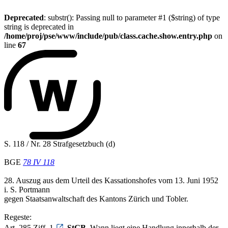
Deprecated
: substr(): Passing null to parameter #1 ($string) of type
string is deprecated in
/home/proj/pse/www/include/pub/class.cache.show.entry.php
on
line
67
S. 118 / Nr. 28 Strafgesetzbuch (d)
BGE
78 IV 118
28. Auszug aus dem Urteil des Kassationshofes vom 13. Juni 1952
i. S. Portmann
gegen Staatsanwaltschaft des Kantons Zürich und Tobler.
Regeste:
Art. 285 Ziff. 1
StGB
. Wann liegt eine Handlung innerhalb der