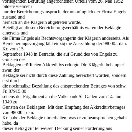
vorliegenden Berufung angefochtenen Urteils vom 26. Mai 1952
bildete vielmehr
nur der Bereicherungsanspruch, der ursprünglich der Firma Engels
zustand und
hernach an die Klägerin abgetreten wurde.
Beteiligt an diesem Bereicherungsverhältnis waren der Beklagte
einerseits und
die Firma Engels als Rechtsvorgängerin der Klägerin anderseits. Als
Bereicherungsvorgang fällt einzig die Auszahlung der 98000.- dän.
Kr. vom 15.
September 1948 in Betracht, die auf Grund des von Engels zu
Gunsten des
Beklagten eröffneten Akkreditivs erfolgte Die Klägerin behauptet
zwar, der
Beklagte sei nicht durch diese Zahlung bereichert worden, sondern
erst durch
die nochmalige Bezahlung des entsprechenden Betrages von schw.
Fr. 87915.80
seitens der Frigaliment an die Volksbank St. Gallen vom 14. Juni
1949 zu
Gunsten des Beklagten. Mit dem Empfang des Akkreditivbetrages
von 98000.- dän.
Kr. habe der Beklagte nur erhalten, was er zu beanspruchen gehabt
habe, da
dieser Betrag zur teilweisen Deckung seiner Forderung aus