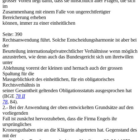
grosser Vorteil liegt darin, dass sie hinsichtlich aller Fragen, die sich
im
Zusammenhang mit einem Falle von ungerechtfertigter
Bereicherung erheben
können, immer zu einer einheitlichen
Seite: 390
Rechtsanwendung führt. Solche Entscheidungsharmonie ist aber bei
der
Beurteilung internationalprivatrechtlicher Verhältnisse wenn möglich
anzustreben, wie denn auch das Bundesgericht sich um ihretwillen
unter
Ablehnung vorerst der kleinen und hernach auch der grossen
Spaltung für die
Massgeblichkeit des einheitlichen, für ein obligatorisches
Rechtsverhältnis in
seiner Gesamtheit geltenden Obligationsstatuts ausgesprochen hat
(BGE
78 II
78
, 84).
2.- Bei der Anwendung der oben entwickelten Grundsätze auf den
vorliegenden
Fall ist zunächst hervorzuheben, dass die Firma Engels ihr
ursprüngliches
Kronenguthaben nie an die Klägerin abgetreten hat. Gegenstand des
mit der