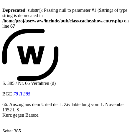
Deprecated
: substr(): Passing null to parameter #1 ($string) of type
string is deprecated in
/home/proj/pse/www/include/pub/class.cache.show.entry.php
on
line
67
S. 385 / Nr. 66 Verfahren (d)
BGE
78 II 385
66. Auszug aus dem Urteil der I. Zivilabteilung vom 1. November
1952 i. S.
Kurz gegen Barsoe.
Seite: 385