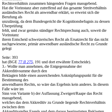
Rechtsverhältnis zusammen hängenden Fragen massgebend.
Hat die Vorinstanz aber zutreffend auf das gesamte Streitverhältnis
ausländisches Recht als anwendbar erklärt, so erweist sich die
Berufung als
unzulässig, da dem Bundesgericht die Kognitionsbefugnis zu dessen
Überprüfung
fehlt, und zwar gemäss ständiger Rechtsprechung auch, soweit die
Vorinstanz
ihrem Entscheid schweizerisches Recht als Ersatzrecht für das nicht
nachgewiesene, primär anwendbare ausländische Recht zu Grunde
gelegt
Seite: 393
hat (BGE
77 II 275
, 191 und dort erwähnte Entscheide).
3.- Wollte man annehmen, die Entgegennahme der
Akkreditivsumme durch den
Beklagten bilde einen ausreichenden Anknüpfungspunkt für die
Bestimmung des
anwendbaren Rechts, so wäre das Ergebnis kein anderes. In diesem
Falle wäre im
Sinn von Variante b) der Auffassung Zweigert/Raape das Recht
massgebend,
welches das dem Akkreditiv zu Grunde liegende Rechtsverhältnis
zwischen dem
Akkreditivsteller Engels und dem daraus begünstigten Beklagten