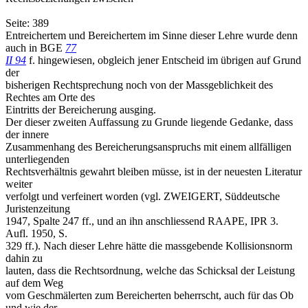
Seite: 389
Entreichertem und Bereichertem im Sinne dieser Lehre wurde denn
auch in BGE
77
II 94
f. hingewiesen, obgleich jener Entscheid im übrigen auf Grund
der
bisherigen Rechtsprechung noch von der Massgeblichkeit des
Rechtes am Orte des
Eintritts der Bereicherung ausging.
Der dieser zweiten Auffassung zu Grunde liegende Gedanke, dass
der innere
Zusammenhang des Bereicherungsanspruchs mit einem allfälligen
unterliegenden
Rechtsverhältnis gewahrt bleiben müsse, ist in der neuesten Literatur
weiter
verfolgt und verfeinert worden (vgl. ZWEIGERT, Süddeutsche
Juristenzeitung
1947, Spalte 247 ff., und an ihn anschliessend RAAPE, IPR 3.
Aufl. 1950, S.
329 ff.). Nach dieser Lehre hätte die massgebende Kollisionsnorm
dahin zu
lauten, dass die Rechtsordnung, welche das Schicksal der Leistung
auf dem Weg
vom Geschmälerten zum Bereicherten beherrscht, auch für das Ob
und wie der