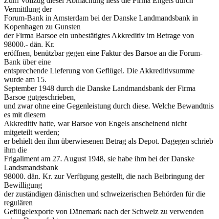
Zum Vollzug dieser Abmachung liess die Firma Engels durch
Vermittlung der
Forum-Bank in Amsterdam bei der Danske Landmandsbank in
Kopenhagen zu Gunsten
der Firma Barsoe ein unbestätigtes Akkreditiv im Betrage von
98000.- dän. Kr.
eröffnen, benützbar gegen eine Faktur des Barsoe an die Forum-
Bank über eine
entsprechende Lieferung von Geflügel. Die Akkreditivsumme
wurde am 15.
September 1948 durch die Danske Landmandsbank der Firma
Barsoe gutgeschrieben,
und zwar ohne eine Gegenleistung durch diese. Welche Bewandtnis
es mit diesem
Akkreditiv hatte, war Barsoe von Engels anscheinend nicht
mitgeteilt werden;
er behielt den ihm überwiesenen Betrag als Depot. Dagegen schrieb
ihm die
Frigaliment am 27. August 1948, sie habe ihm bei der Danske
Landsmandsbank
98000. dän. Kr. zur Verfügung gestellt, die nach Beibringung der
Bewilligung
der zuständigen dänischen und schweizerischen Behörden für die
regulären
Geflügelexporte von Dänemark nach der Schweiz zu verwenden