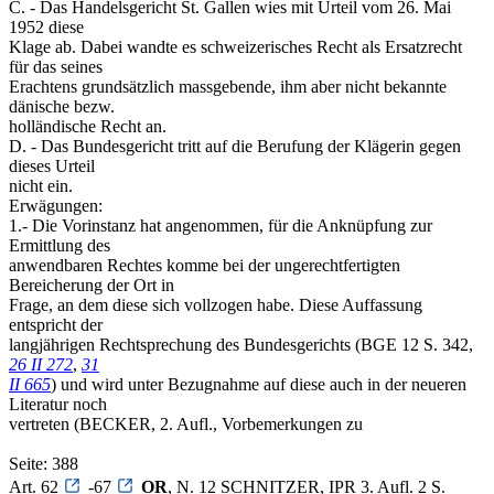
C. - Das Handelsgericht St. Gallen wies mit Urteil vom 26. Mai
1952 diese
Klage ab. Dabei wandte es schweizerisches Recht als Ersatzrecht
für das seines
Erachtens grundsätzlich massgebende, ihm aber nicht bekannte
dänische bezw.
holländische Recht an.
D. - Das Bundesgericht tritt auf die Berufung der Klägerin gegen
dieses Urteil
nicht ein.
Erwägungen:
1.- Die Vorinstanz hat angenommen, für die Anknüpfung zur
Ermittlung des
anwendbaren Rechtes komme bei der ungerechtfertigten
Bereicherung der Ort in
Frage, an dem diese sich vollzogen habe. Diese Auffassung
entspricht der
langjährigen Rechtsprechung des Bundesgerichts (BGE 12 S. 342,
26 II 272
,
31
II 665
) und wird unter Bezugnahme auf diese auch in der neueren
Literatur noch
vertreten (BECKER, 2. Aufl., Vorbemerkungen zu
Seite: 388
Art. 62
-67
OR
, N. 12 SCHNITZER, IPR 3. Aufl. 2 S.