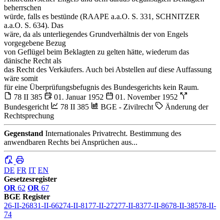
beherrschen
würde, falls es bestünde (RAAPE a.a.O. S. 331, SCHNITZER
a.a.O. S. 634). Das
wäre, da als unterliegendes Grundverhältnis der von Engels
vorgegebene Bezug
von Geflügel beim Beklagten zu gelten hätte, wiederum das
dänische Recht als
das Recht des Verkäufers. Auch bei Abstellen auf diese Auffassung
wäre somit
für eine Überprüfungsbefugnis des Bundesgerichts kein Raum.
78 II 385
01. Januar 1952
01. November 1952
Bundesgericht
78 II 385
BGE - Zivilrecht
Änderung der
Rechtsprechung
Gegenstand
Internationales Privatrecht. Bestimmung des
anwendbaren Rechts bei Ansprüchen aus...
DE
FR
IT
EN
Gesetzesregister
OR
62
OR
67
BGE Register
26-II-268
31-II-662
74-II-81
77-II-272
77-II-83
77-II-86
78-II-385
78-II-
74