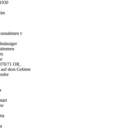
 1930
 im
 Ausnahmen v
lmässiger
estimmen
em
ie
1070/71 OR,
 auf dem Gebiete
enfer
a
iari
he
ria
 a