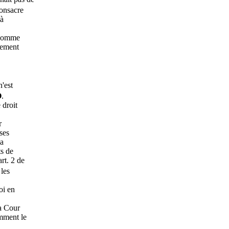
consacre
 à
 (comme
iement
n'est
O
.
 droit
r
ses
la
ts de
rt. 2 de
les
oi en
la Cour
amment le