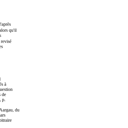
d'après
lors qu'il
s
revisé
es
l
és à
question
s de
, p.
 Aargau, du
mars
itraire