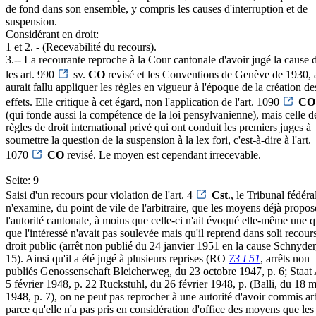
de fond dans son ensemble, y compris les causes d'interruption et de
suspension.
Considérant en droit:
1 et 2. - (Recevabilité du recours).
3.-- La recourante reproche à la Cour cantonale d'avoir jugé la cause 
les art. 990
sv.
CO
revisé et les Conventions de Genève de 1930, a
aurait fallu appliquer les règles en vigueur à l'époque de la création de
effets. Elle critique à cet égard, non l'application de l'art. 1090
CO
(qui fonde aussi la compétence de la loi pensylvanienne), mais celle d
règles de droit international privé qui ont conduit les premiers juges à
soumettre la question de la suspension à la lex fori, c'est-à-dire à l'art.
1070
CO
revisé. Le moyen est cependant irrecevable.
Seite: 9
Saisi d'un recours pour violation de l'art. 4
Cst
., le Tribunal fédéra
n'examine, du point de vile de l'arbitraire, que les moyens déjà propos
l'autorité cantonale, à moins que celle-ci n'ait évoqué elle-même une 
que l'intéressé n'avait pas soulevée mais qu'il reprend dans soli recour
droit public (arrêt non publié du 24 janvier 1951 en la cause Schnyder
15). Ainsi qu'il a été jugé à plusieurs reprises (RO
73 I 51
, arrêts non
publiés Genossenschaft Bleicherweg, du 23 octobre 1947, p. 6; Staat
5 février 1948, p. 22 Ruckstuhl, du 26 février 1948, p. (Balli, du 18 
1948, p. 7), on ne peut pas reprocher à une autorité d'avoir commis arb
parce qu'elle n'a pas pris en considération d'office des moyens que les