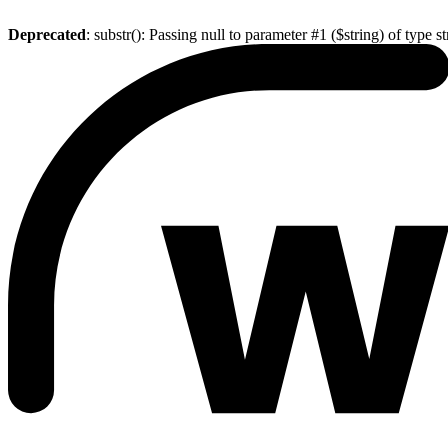
Deprecated
: substr(): Passing null to parameter #1 ($string) of type s