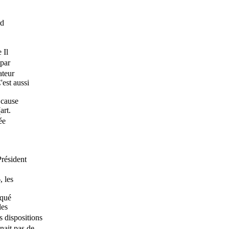
rd
 Il
 par
ateur
C'est aussi
 cause
art.
ée
Président
, les
iqué
les
s dispositions
nait pas de