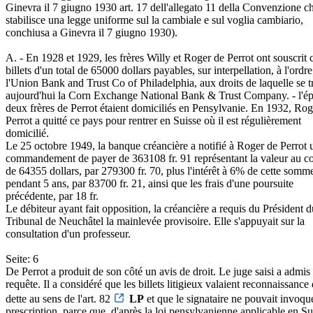
Ginevra il 7 giugno 1930 art. 17 dell'allegato 11 della Convenzione c
stabilisce una legge uniforme sul la cambiale e sul voglia cambiario,
conchiusa a Ginevra il 7 giugno 1930).
A. - En 1928 et 1929, les frères Willy et Roger de Perrot ont souscrit 
billets d'un total de 65000 dollars payables, sur interpellation, à l'ordr
l'Union Bank and Trust Co of Philadelphia, aux droits de laquelle se 
aujourd'hui la Corn Exchange National Bank & Trust Company. - l'ép
deux frères de Perrot étaient domiciliés en Pensylvanie. En 1932, Rog
Perrot a quitté ce pays pour rentrer en Suisse où il est régulièrement
domicilié.
Le 25 octobre 1949, la banque créancière a notifié à Roger de Perrot 
commandement de payer de 363108 fr. 91 représentant la valeur au co
de 64355 dollars, par 279300 fr. 70, plus l'intérêt à 6% de cette somm
pendant 5 ans, par 83700 fr. 21, ainsi que les frais d'une poursuite
précédente, par 18 fr.
Le débiteur ayant fait opposition, la créancière a requis du Président d
Tribunal de Neuchâtel la mainlevée provisoire. Elle s'appuyait sur la
consultation d'un professeur.
Seite: 6
De Perrot a produit de son côté un avis de droit. Le juge saisi a admis 
requête. Il a considéré que les billets litigieux valaient reconnaissance
dette au sens de l'art. 82
LP
et que le signataire ne pouvait invoque
prescription, parce que, d'après la loi pensylvanienne applicable en Su