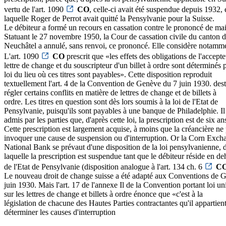
vertu de l'art. 1090
CO
, celle-ci avait été suspendue depuis 1932,
laquelle Roger de Perrot avait quitté la Pensylvanie pour la Suisse.
Le débiteur a formé un recours en cassation contre le prononcé de ma
Statuant le 27 novembre 1950, la Cour de cassation civile du canton 
Neuchâtel a annulé, sans renvoi, ce prononcé. Elle considère notamm
L'art. 1090
CO
prescrit que «les effets des obligations de l'accept
lettre de change et du souscripteur d'un billet à ordre sont déterminés p
loi du lieu où ces titres sont payables». Cette disposition reproduit
textuellement l'art. 4 de la Convention de Genève du 7 juin 1930. dest
régler certains conflits en matière de lettres de change et de billets à
ordre. Les titres en question sont dès lors soumis à la loi de l'Etat de
Pensylvanie, puisqu'ils sont payables à une banque de Philadelphie. Il
admis par les parties que, d'après cette loi, la prescription est de six an
Cette prescription est largement acquise, à moins que la créancière ne
invoquer une cause de suspension ou d'interruption. Or la Corn Exch
National Bank se prévaut d'une disposition de la loi pensylvanienne, 
laquelle la prescription est suspendue tant que le débiteur réside en de
de l'Etat de Pensylvanie (disposition analogue à l'art. 134 ch. 6
C
Le nouveau droit de change suisse a été adapté aux Conventions de 
juin 1930. Mais l'art. 17 de l'annexe Il de la Convention portant loi u
sur les lettres de change et billets à ordre énonce que «c'est à la
législation de chacune des Hautes Parties contractantes qu'il appartien
déterminer les causes d'interruption