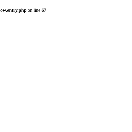
how.entry.php
on line
67