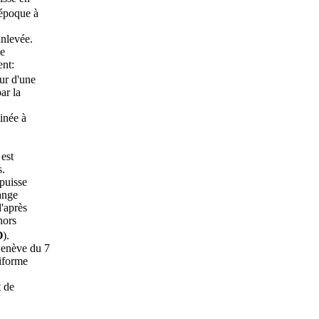
 époque à
inlevée.
de
ent:
eur d'une
ar la
inée à
 est
s.
 puisse
ange
d'après
hors
O
).
Genève du 7
niforme
t de