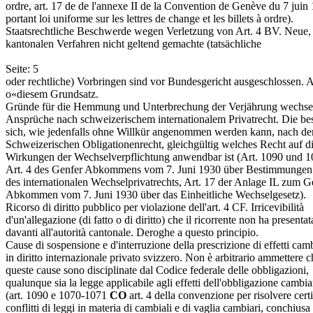
ordre, art. 17 de de l'annexe II de la Convention de Genève du 7 juin
portant loi uniforme sur les lettres de change et les billets à ordre).
Staatsrechtliche Beschwerde wegen Verletzung von Art. 4 BV. Neue,
kantonalen Verfahren nicht geltend gemachte (tatsächliche
Seite: 5
oder rechtliche) Vorbringen sind vor Bundesgericht ausgeschlossen.
o«diesem Grundsatz.
Gründe für die Hemmung und Unterbrechung der Verjährung wechse
Ansprüche nach schweizerischem internationalem Privatrecht. Die b
sich, wie jedenfalls ohne Willkür angenommen werden kann, nach d
Schweizerischen Obligationenrecht, gleichgültig welches Recht auf d
Wirkungen der Wechselverpflichtung anwendbar ist (Art. 1090 und 
Art. 4 des Genfer Abkommens vom 7. Juni 1930 über Bestimmungen
des internationalen Wechselprivatrechts, Art. 17 der Anlage IL zum G
Abkommen vom 7. Juni 1930 über das Einheitliche Wechselgesetz).
Ricorso di diritto pubblico per violazione dell'art. 4 CF. Irricevibilità
d'un'allegazione (di fatto o di diritto) che il ricorrente non ha presentat
davanti all'autorità cantonale. Deroghe a questo principio.
Cause di sospensione e d'interruzione della prescrizione di effetti camb
in diritto internazionale privato svizzero. Non è arbitrario ammettere c
queste cause sono disciplinate dal Codice federale delle obbligazioni,
qualunque sia la legge applicabile agli effetti dell'obbligazione cambia
(art. 1090 e 1070-1071
CO
art. 4 della convenzione per risolvere certi
conflitti di leggi in materia di cambiali e di vaglia cambiari, conchiusa