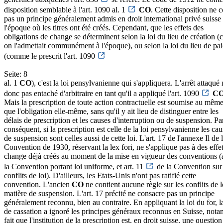
disposition semblable à l'art. 1090 al. 1
CO
. Cette disposition ne 
pas un principe généralement admis en droit international privé suisse
l'époque où les titres ont été créés. Cependant, que les effets des
obligations de change se déterminent selon la loi du lieu de création
on l'admettait communément à l'époque), ou selon la loi du lieu de pa
(comme le prescrit l'art. 1090
Seite: 8
al. 1
CO
), c'est la loi pensylvanienne qui s'appliquera. L'arrêt attaqué 
donc pas entaché d'arbitraire en tant qu'il a appliqué l'art. 1090
C
Mais la prescription de toute action contractuelle est soumise au même
que l'obligation elle-même, sans qu'il y ait lieu de distinguer entre les
délais de prescription et les causes d'interruption ou de suspension. Pa
conséquent, si la prescription est celle de la loi pensylvanienne les cau
de suspension sont celles aussi de cette loi. L'art. 17 de l'annexe Il de 
Convention de 1930, réservant la lex fori, ne s'applique pas à des effe
change déjà créés au moment de la mise en vigueur des conventions (a
la Convention portant loi uniforme, et art. 11
de la Convention sur 
conflits de loi). D'ailleurs, les Etats-Unis n'ont pas ratifié cette
convention. L'ancien
CO
ne contient aucune règle sur les conflits de l
matière de suspension. L'art. 17 précité ne consacre pas un principe
généralement reconnu, bien au contraire. En appliquant la loi du for, 
de cassation a ignoré les principes généraux reconnus en Suisse, not
fait que l'institution de la prescription est, en droit suisse, une question