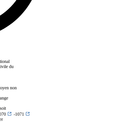
tional
ivile du
 moyen non
hange
soit
1070
-1071
er