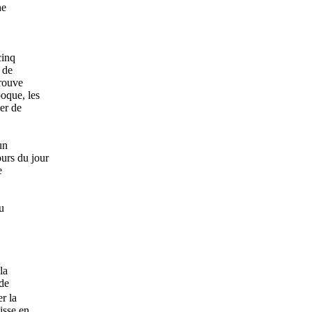
he
cinq
e de
trouve
oque, les
er de
un
urs du jour
e
u
la
 de
r la
isse en