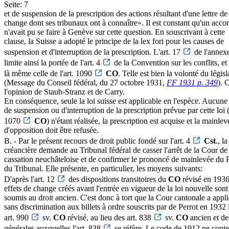
Seite: 7
et de suspension de la prescription des actions résultant d'une lettre de
change dont ses tribunaux ont à connaître». Il est constant qu'un acco
n'avait pu se faire à Genève sur cette question. En souscrivant à cette
clause, la Suisse a adopté le principe de la lex fori pour les causes de
suspension et d'interruption de la prescription. L'art. 17
de l'annexe
limite ainsi la portée de l'art. 4
de la Convention sur les conflits, et
là même celle de l'art. 1090
CO
. Telle est bien la volonté du législ
(Message du Conseil fédéral, du 27 octobre 1931,
FF 1931 p. 349
). 
l'opinion de Staub-Stranz et de Carry.
En conséquence, seule la loi suisse est applicable en l'espèce. Aucune
de suspension ou d'interruption de la prescription prévue par cette loi (
1070
CO
) n'étant réalisée, la prescription est acquise et la mainlev
d'opposition doit être refusée.
B. - Par le présent recours de droit public fondé sur l'art. 4
Cst
., la
créancière demande au Tribunal fédéral de casser l'arrêt de la Cour de
cassation neuchâteloise et de confirmer le prononcé de mainlevée du 
du Tribunal. Elle présente, en particulier, les moyens suivants:
D'après l'art. 12
des dispositions transitoires du
CO
révisé en 1936
effets de change créés avant l'entrée en vigueur de la loi nouvelle sont
soumis au droit ancien. C'est donc à tort que la Cour cantonale a appl
sans discrimination aux billets à ordre souscrits par de Perrot en 1932 
art. 990
sv.
CO
révisé, au lieu des art. 838
sv.
CO
ancien et de
générales auxquelles l'art. 838
se réfère. Le code de 1912 ne conte