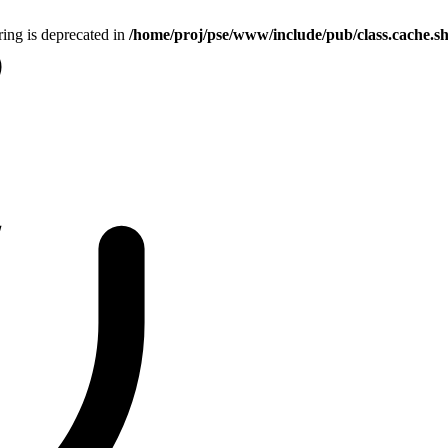
tring is deprecated in
/home/proj/pse/www/include/pub/class.cache.s