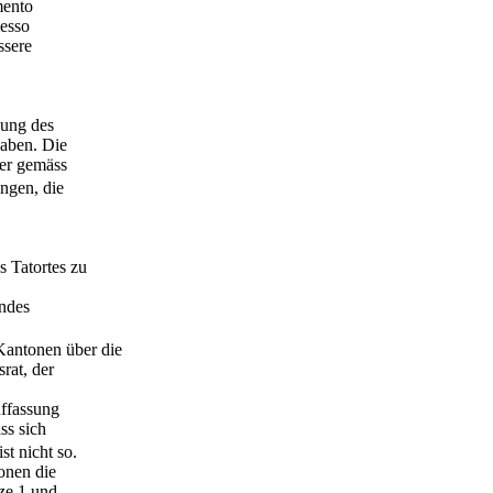
mento
messo
ssere
hung des
haben. Die
 er gemäss
ngen, die
 Tatortes zu
ndes
Kantonen über die
rat, der
uffassung
ss sich
st nicht so.
onen die
tze 1 und