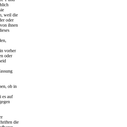
hlich
sie
, weil die
der oder
 von ihnen
dieses
den,
in vorher
en oder
heid
fassung
en, ob in
i es auf
 gegen
er
hriften die