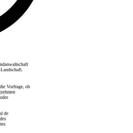
ndanwaltschaft
-Landschaft.
 die Vorfrage, ob
tzehnten
 oder
al de
 des
utes