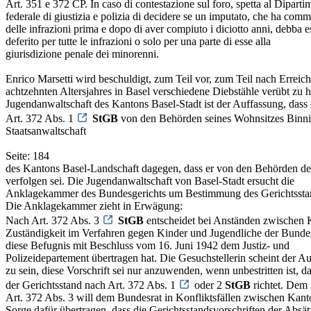
Art. 351 e 372 CP. In caso di contestazione sul foro, spetta al Diparti
federale di giustizia e polizia di decidere se un imputato, che ha com
delle infrazioni prima e dopo di aver compiuto i diciotto anni, debba e
deferito per tutte le infrazioni o solo per una parte di esse alla
giurisdizione penale dei minorenni.
Enrico Marsetti wird beschuldigt, zum Teil vor, zum Teil nach Erreic
achtzehnten Altersjahres in Basel verschiedene Diebstähle verübt zu 
Jugendanwaltschaft des Kantons Basel-Stadt ist der Auffassung, dass
Art. 372 Abs. 1
StGB
von den Behörden seines Wohnsitzes Binni
Staatsanwaltschaft
Seite: 184
des Kantons Basel-Landschaft dagegen, dass er von den Behörden des
verfolgen sei. Die Jugendanwaltschaft von Basel-Stadt ersucht die
Anklagekammer des Bundesgerichts um Bestimmung des Gerichtssta
Die Anklagekammer zieht in Erwägung:
Nach Art. 372 Abs. 3
StGB
entscheidet bei Anständen zwischen 
Zuständigkeit im Verfahren gegen Kinder und Jugendliche der Bundes
diese Befugnis mit Beschluss vom 16. Juni 1942 dem Justiz- und
Polizeidepartement übertragen hat. Die Gesuchstellerin scheint der A
zu sein, diese Vorschrift sei nur anzuwenden, wenn unbestritten ist, da
der Gerichtsstand nach Art. 372 Abs. 1
oder 2
StGB
richtet. Dem i
Art. 372 Abs. 3 will dem Bundesrat in Konfliktsfällen zwischen Kant
Sorge dafür übertragen, dass die Gerichtsstandsvorschriften der Absä