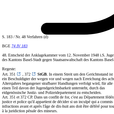
S. 183 / Nr. 48 Verfahren (d)
BGE
74 IV 183
48. Entscheid der Anklagekammer vom 12. November 1948 i.S. Juge
des Kantons Basel-Stadt gegen Staatsanwaltschaft des Kantons Basel
Regeste:
Art. 351
, 372
StGB
. In einem Streit um den Gerichtsstand ist
ein Beschuldigter der wegen vor und wegen nach Erreichung des ach
Altersjahres begangener strafbarer Handlungen verfolgt wird, für alle
einen Teil davon der Jugendgerichtsbarkeit untersteht, durch das
eidgenössische Justiz- und Polizeidepartement zu entscheiden.
Art. 351 et 372 CP. Dans un conflit de for, c'est au Département fédér
justice et police qu'il appartient de décider si un inculpé qui a commis
infractions avant et après l'âge de dix-huit ans doit être déféré pour to
à la juridiction pénale des mineurs.