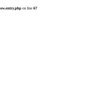
how.entry.php
on line
67