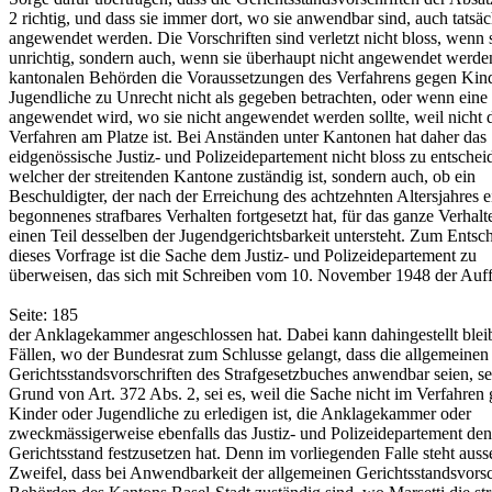
2 richtig, und dass sie immer dort, wo sie anwendbar sind, auch tatsäc
angewendet werden. Die Vorschriften sind verletzt nicht bloss, wenn 
unrichtig, sondern auch, wenn sie überhaupt nicht angewendet werden
kantonalen Behörden die Voraussetzungen des Verfahrens gegen Kin
Jugendliche zu Unrecht nicht als gegeben betrachten, oder wenn eine
angewendet wird, wo sie nicht angewendet werden sollte, weil nicht 
Verfahren am Platze ist. Bei Anständen unter Kantonen hat daher das
eidgenössische Justiz- und Polizeidepartement nicht bloss zu entschei
welcher der streitenden Kantone zuständig ist, sondern auch, ob ein
Beschuldigter, der nach der Erreichung des achtzehnten Altersjahres e
begonnenes strafbares Verhalten fortgesetzt hat, für das ganze Verhalt
einen Teil desselben der Jugendgerichtsbarkeit untersteht. Zum Entsc
dieses Vorfrage ist die Sache dem Justiz- und Polizeidepartement zu
überweisen, das sich mit Schreiben vom 10. November 1948 der Auf
Seite: 185
der Anklagekammer angeschlossen hat. Dabei kann dahingestellt bleib
Fällen, wo der Bundesrat zum Schlusse gelangt, dass die allgemeinen
Gerichtsstandsvorschriften des Strafgesetzbuches anwendbar seien, se
Grund von Art. 372 Abs. 2, sei es, weil die Sache nicht im Verfahren
Kinder oder Jugendliche zu erledigen ist, die Anklagekammer oder
zweckmässigerweise ebenfalls das Justiz- und Polizeidepartement den
Gerichtsstand festzusetzen hat. Denn im vorliegenden Falle steht auss
Zweifel, dass bei Anwendbarkeit der allgemeinen Gerichtsstandsvorsc