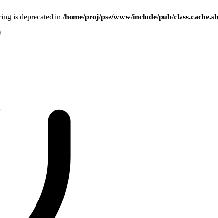
tring is deprecated in
/home/proj/pse/www/include/pub/class.cache.s