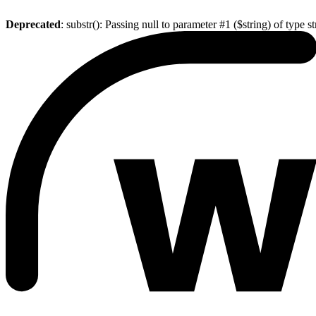
Deprecated
: substr(): Passing null to parameter #1 ($string) of type s