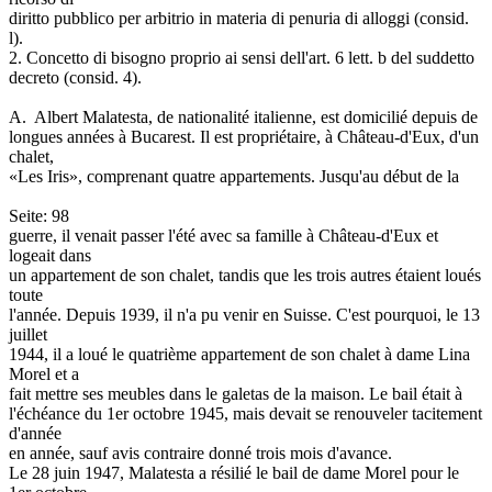
diritto pubblico per arbitrio in materia di penuria di alloggi (consid.
l).
2. Concetto di bisogno proprio ai sensi dell'art. 6 lett. b del suddetto
decreto (consid. 4).
A. ­ Albert Malatesta, de nationalité italienne, est domicilié depuis de
longues années à Bucarest. Il est propriétaire, à Château-d'Eux, d'un
chalet,
«Les Iris», comprenant quatre appartements. Jusqu'au début de la
Seite: 98
guerre, il venait passer l'été avec sa famille à Château-d'Eux et
logeait dans
un appartement de son chalet, tandis que les trois autres étaient loués
toute
l'année. Depuis 1939, il n'a pu venir en Suisse. C'est pourquoi, le 13
juillet
1944, il a loué le quatrième appartement de son chalet à dame Lina
Morel et a
fait mettre ses meubles dans le galetas de la maison. Le bail était à
l'échéance du 1er octobre 1945, mais devait se renouveler tacitement
d'année
en année, sauf avis contraire donné trois mois d'avance.
Le 28 juin 1947, Malatesta a résilié le bail de dame Morel pour le