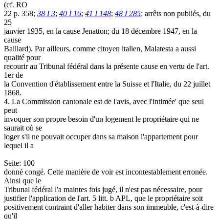
(cf. RO
22 p. 358;
38 I 3
;
40 I 16
;
41 I 148
;
48 I 285
; arrêts non publiés, du
25
janvier 1935, en la cause Jenatton; du 18 décembre 1947, en la
cause
Baillard). Par ailleurs, comme citoyen italien, Malatesta a aussi
qualité pour
recourir au Tribunal fédéral dans la présente cause en vertu de l'art.
1er de
la Convention d'établissement entre la Suisse et l'Italie, du 22 juillet
1868.
4. La Commission cantonale est de l'avis, avec l'intimée' que seul
peut
invoquer son propre besoin d'un logement le propriétaire qui ne
saurait où se
loger s'il ne pouvait occuper dans sa maison l'appartement pour
lequel il a
Seite: 100
donné congé. Cette manière de voir est incontestablement erronée.
Ainsi que le
Tribunal fédéral l'a maintes fois jugé, il n'est pas nécessaire, pour
justifier l'application de l'art. 5 litt. b APL, que le propriétaire soit
positivement contraint d'aller habiter dans son immeuble, c'est-à-dire
qu'il