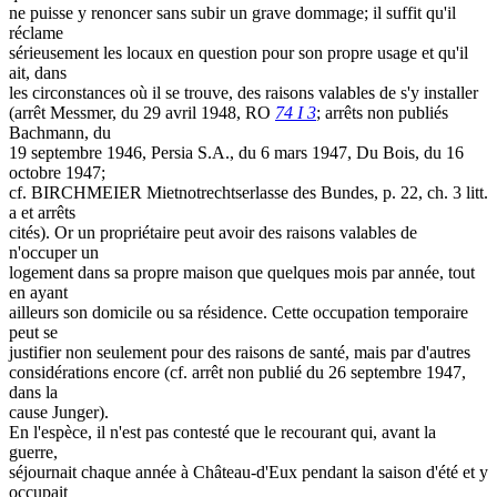
ne puisse y renoncer sans subir un grave dommage; il suffit qu'il
réclame
sérieusement les locaux en question pour son propre usage et qu'il
ait, dans
les circonstances où il se trouve, des raisons valables de s'y installer
(arrêt Messmer, du 29 avril 1948, RO
74 I 3
; arrêts non publiés
Bachmann, du
19 septembre 1946, Persia S.A., du 6 mars 1947, Du Bois, du 16
octobre 1947;
cf. BIRCHMEIER Mietnotrechtserlasse des Bundes, p. 22, ch. 3 litt.
a et arrêts
cités). Or un propriétaire peut avoir des raisons valables de
n'occuper un
logement dans sa propre maison que quelques mois par année, tout
en ayant
ailleurs son domicile ou sa résidence. Cette occupation temporaire
peut se
justifier non seulement pour des raisons de santé, mais par d'autres
considérations encore (cf. arrêt non publié du 26 septembre 1947,
dans la
cause Junger).
En l'espèce, il n'est pas contesté que le recourant qui, avant la
guerre,
séjournait chaque année à Château-d'Eux pendant la saison d'été et y
occupait