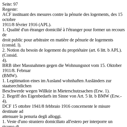
Seite: 97
Regeste:
ACF instituant des mesures contre la pénurie des logements, des 15
octobre
1911/8 février 1916 (APL).
1. Qualité d'un étranger domicilié à l'étranger pour former un recours
de
droit public pour arbitraire en matière de pénurie de logements
(consid. l).
2. Notion du besoin de logement du propriétaire (art. 6 litt. b APL).
(Consid.
4).
BRB über Massnahmen gegen die Wohnungsnot vom 15. Oktober
1911/8. Februar
(BMW).
1. Legitimation eines im Ausland wohnhaften Ausländers zur
staatsrechtlichen
Beschwerde wegen Willkür in Mieterschutzsachen (Erw. 1).
2. Begriff des Eigenbedarfs im Sinne von Art. 5 lit. b BMW (Erw.-
4).
DCF 15 ottobre 1941/8 febbraio 1916 concernente le misure
destinate ad
attenuare la penuria degli alloggi.
1. Veste d'uno straniero domiciliato all'estero per interporre un
ricorso di