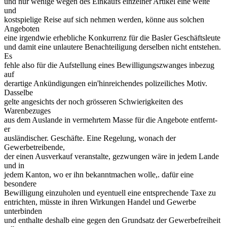
und nur wenige wegen des Einkaufs einzelner Artikel eine weite
und
kostspielige Reise auf sich nehmen werden, könne aus solchen
Angeboten
eine irgendwie erhebliche Konkurrenz für die Basler Geschäftsleute
und damit eine unlautere Benachteiligung derselben nicht entstehen.
Es
fehle also für die Aufstellung eines Bewilligungszwanges inbezug
auf
derartige Ankündigungen ein'hinreichendes polizeiliches Motiv.
Dasselbe
gelte angesichts der noch grösseren Schwierigkeiten des
Warenbezuges
aus dem Auslande in vermehrtem Masse für die Angebote entfernt-
er
ausländischer. Geschäfte. Eine Regelung, wonach der
Gewerbetreibende,
der einen Ausverkauf veranstalte, gezwungen wäre in jedem Lande
und in
jedem Kanton, wo er ihn bekanntmachen wolle,. dafür eine
besondere
Bewilligung einzuholen und eyentuell eine entsprechende Taxe zu
entrichten, müsste in ihren Wirkungen Handel und Gewerbe
unterbinden
und enthalte deshalb eine gegen den Grundsatz der Gewerbefreiheit