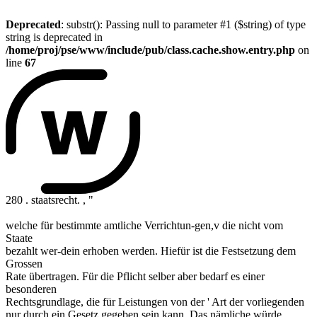
Deprecated
: substr(): Passing null to parameter #1 ($string) of type
string is deprecated in
/home/proj/pse/www/include/pub/class.cache.show.entry.php
on
line
67
280 . staatsrecht. , "
welche für bestimmte amtliche Verrichtun-gen,v die nicht vom
Staate
bezahlt wer-dein erhoben werden. Hiefür ist die Festsetzung dem
Grossen
Rate übertragen. Für die Pflicht selber aber bedarf es einer
besonderen
Rechtsgrundlage, die für Leistungen von der ' Art der vorliegenden
nur durch ein Gesetz gegeben sein kann. Das nämliche würde