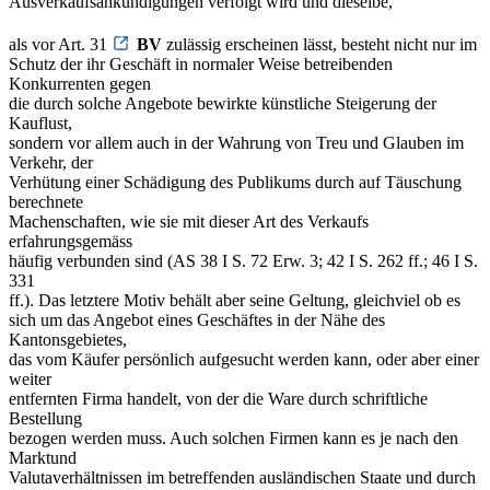
Ausverkaufsankündigungen verfolgt wird und dieselbe,
als vor Art. 31
BV
zulässig erscheinen lässt, besteht nicht nur im
Schutz der ihr Geschäft in normaler Weise betreibenden
Konkurrenten gegen
die durch solche Angebote bewirkte künstliche Steigerung der
Kauflust,
sondern vor allem auch in der Wahrung von Treu und Glauben im
Verkehr, der
Verhütung einer Schädigung des Publikums durch auf Täuschung
berechnete
Machenschaften, wie sie mit dieser Art des Verkaufs
erfahrungsgemäss
häufig verbunden sind (AS 38 I S. 72 Erw. 3; 42 I S. 262 ff.; 46 I S.
331
ff.). Das letztere Motiv behält aber seine Geltung, gleichviel ob es
sich um das Angebot eines Geschäftes in der Nähe des
Kantonsgebietes,
das vom Käufer persönlich aufgesucht werden kann, oder aber einer
weiter
entfernten Firma handelt, von der die Ware durch schriftliche
Bestellung
bezogen werden muss. Auch solchen Firmen kann es je nach den
Marktund
Valutaverhältnissen im betreffenden ausländischen Staate und durch