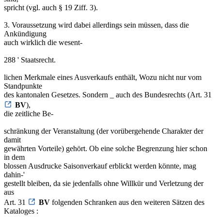
spricht (vgl. auch § 19 Ziff. 3).
3. Voraussetzung wird dabei allerdings sein müssen, dass die
Ankündigung
auch wirklich die wesent-
288 ' Staatsrecht.
lichen Merkmale eines Ausverkaufs enthält, Wozu nicht nur vom
Standpunkte
des kantonalen Gesetzes. Sondern _ auch des Bundesrechts (Art. 31
BV
),
die zeitliche Be-
schränkung der Veranstaltung (der vorübergehende Charakter der
damit
gewährten Vorteile) gehört. Ob eine solche Begrenzung hier schon
in dem
blossen Ausdrucke Saisonverkauf erblickt werden könnte, mag
dahin-'
gestellt bleiben, da sie jedenfalls ohne Willkür und Verletzung der
aus
Art. 31
BV
folgenden Schranken aus den weiteren Sätzen des
Kataloges :