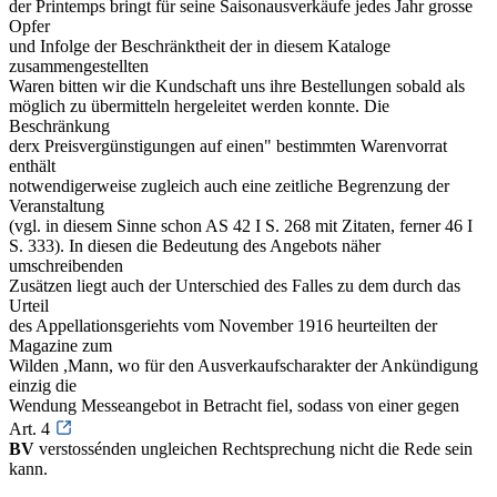
der Printemps bringt für seine Saisonausverkäufe jedes Jahr grosse
Opfer
und Infolge der Beschränktheit der in diesem Kataloge
zusammengestellten
Waren bitten wir die Kundschaft uns ihre Bestellungen sobald als
möglich zu übermitteln hergeleitet werden konnte. Die
Beschränkung
derx Preisvergünstigungen auf einen" bestimmten Warenvorrat
enthält
notwendigerweise zugleich auch eine zeitliche Begrenzung der
Veranstaltung
(vgl. in diesem Sinne schon AS 42 I S. 268 mit Zitaten, ferner 46 I
S. 333). In diesen die Bedeutung des Angebots näher
umschreibenden
Zusätzen liegt auch der Unterschied des Falles zu dem durch das
Urteil
des Appellationsgeriehts vom November 1916 heurteilten der
Magazine zum
Wilden ,Mann, wo für den Ausverkaufscharakter der Ankündigung
einzig die
Wendung Messeangebot in Betracht fiel, sodass von einer gegen
Art. 4
BV
verstossénden ungleichen Rechtsprechung nicht die Rede sein
kann.