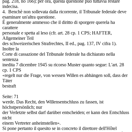
pag. 218, no 166); per ora, questa questione può tuttavia restare
indecisa.
4. ­ Benchè non sollevata dalla ricorrente, il Tribunale federale deve
esaminare un'altra questione.
É generalmente ammesso che il diritto di sporgere querela ha
carattere
personale e spetta al leso (cfr. art. 28 cp. 1 CPS; HAFTER,
Allgemeiner Teil
des schweizerischen Strafrechtes, II ed., pag. 137, IV cifra 1).
Inoltre la
Corte di cassazione del Tribunale federale ha dichiarato nella
sentenza
inedita 7 dicembre 1945 su ricorso Muster quanto segue: L'art. 28
cp. 1 CPS
«regelt nur die Frage, von wessen Willen es abhängen soll, dass der
Täter
bestraft
Seite: 71
werde. Das Recht, den Willensentschluss zu fassen, ist
höchstpersönlich; nur
der Verletzte selbst darf darüber entscheiden; er kann den Entschluss
nicht
einem Vertreter anheimstellen».
Si pone pertanto il quesito se in concreto il direttore dell'Hôtel