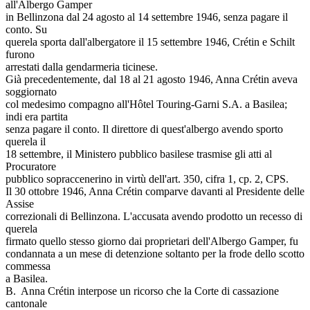
all'Albergo Gamper
in Bellinzona dal 24 agosto al 14 settembre 1946, senza pagare il
conto. Su
querela sporta dall'albergatore il 15 settembre 1946, Crétin e Schilt
furono
arrestati dalla gendarmeria ticinese.
Già precedentemente, dal 18 al 21 agosto 1946, Anna Crétin aveva
soggiornato
col medesimo compagno all'Hôtel Touring-Garni S.A. a Basilea;
indi era partita
senza pagare il conto. Il direttore di quest'albergo avendo sporto
querela il
18 settembre, il Ministero pubblico basilese trasmise gli atti al
Procuratore
pubblico sopraccenerino in virtù dell'art. 350, cifra 1, cp. 2, CPS.
Il 30 ottobre 1946, Anna Crétin comparve davanti al Presidente delle
Assise
correzionali di Bellinzona. L'accusata avendo prodotto un recesso di
querela
firmato quello stesso giorno dai proprietari dell'Albergo Gamper, fu
condannata a un mese di detenzione soltanto per la frode dello scotto
commessa
a Basilea.
B. ­ Anna Crétin interpose un ricorso che la Corte di cassazione
cantonale