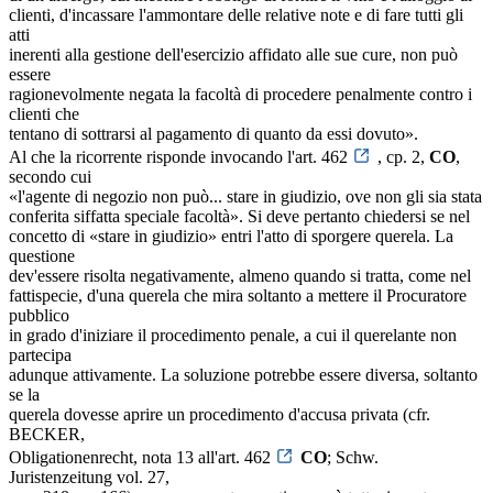
clienti, d'incassare l'ammontare delle relative note e di fare tutti gli
atti
inerenti alla gestione dell'esercizio affidato alle sue cure, non può
essere
ragionevolmente negata la facoltà di procedere penalmente contro i
clienti che
tentano di sottrarsi al pagamento di quanto da essi dovuto».
Al che la ricorrente risponde invocando l'art. 462
, cp. 2,
CO
,
secondo cui
«l'agente di negozio non può... stare in giudizio, ove non gli sia stata
conferita siffatta speciale facoltà». Si deve pertanto chiedersi se nel
concetto di «stare in giudizio» entri l'atto di sporgere querela. La
questione
dev'essere risolta negativamente, almeno quando si tratta, come nel
fattispecie, d'una querela che mira soltanto a mettere il Procuratore
pubblico
in grado d'iniziare il procedimento penale, a cui il querelante non
partecipa
adunque attivamente. La soluzione potrebbe essere diversa, soltanto
se la
querela dovesse aprire un procedimento d'accusa privata (cfr.
BECKER,
Obligationenrecht, nota 13 all'art. 462
CO
; Schw.
Juristenzeitung vol. 27,