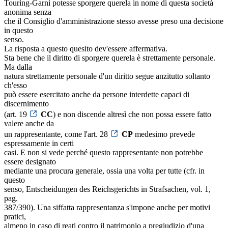
Touring-Garni potesse sporgere querela in nome di questa società
anonima senza
che il Consiglio d'amministrazione stesso avesse preso una decisione
in questo
senso.
La risposta a questo quesito dev'essere affermativa.
Sta bene che il diritto di sporgere querela è strettamente personale.
Ma dalla
natura strettamente personale d'un diritto segue anzitutto soltanto
ch'esso
può essere esercitato anche da persone interdette capaci di
discernimento
(art. 19
CC
) e non discende altresì che non possa essere fatto
valere anche da
un rappresentante, come l'art. 28
CP
medesimo prevede
espressamente in certi
casi. E non si vede perché questo rappresentante non potrebbe
essere designato
mediante una procura generale, ossia una volta per tutte (cfr. in
questo
senso, Entscheidungen des Reichsgerichts in Strafsachen, vol. 1,
pag.
387/390). Una siffatta rappresentanza s'impone anche per motivi
pratici,
almeno in caso di reati contro il patrimonio a pregiudizio d'una