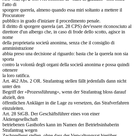
l'atto di
sporgere querela, almeno quando essa miri soltanto a mettere il
Procuratore
pubblico in grado d'iniziare il procedimento penale.
Il diritto di sporgere querela (art. 28 CPS) dev'essere riconosciuto al
direttore d'un albergo che, in caso di frode dello scotto, agisce in
nome
della proprietaria società anonima, senza che il consiglio di
amministrazione
abbia preso una decisione al riguardo: basta che la querela non sia
sporta
contro la volontà degli organi della società anonima e possa quindi
ottenere
la loro ratifica.
Art. 462 Abs. 2 OR. Strafantrag stellen fällt jedenfalls dann nicht
unter den
Begriff der «Prozessführung», wenn der Strafantrag bloss darauf
abzielt, den
öffentlichen Ankläger in die Lage zu versetzen, das Strafverfahren
einzuleiten.
Art. 28 StGB. Der Geschäftsführer eines von einer
Aktiengesellschaft
betriebenen Gasthofes kann im Namen der Betriebsinhaberin
Strafantrag wegen
Zechprellerei stellen, ohne dass der Verwaltungsrat hierüber