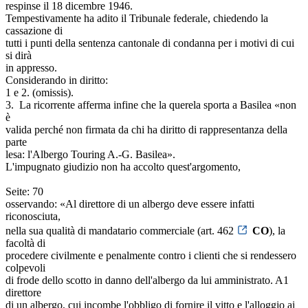
respinse il 18 dicembre 1946.
Tempestivamente ha adito il Tribunale federale, chiedendo la
cassazione di
tutti i punti della sentenza cantonale di condanna per i motivi di cui
si dirà
in appresso.
Considerando in diritto:
1 e 2. (omissis).
3. ­ La ricorrente afferma infine che la querela sporta a Basilea «non
è
valida perché non firmata da chi ha diritto di rappresentanza della
parte
lesa: l'Albergo Touring A.-G. Basilea».
L'impugnato giudizio non ha accolto quest'argomento,
Seite: 70
osservando: «Al direttore di un albergo deve essere infatti
riconosciuta,
nella sua qualità di mandatario commerciale (art. 462
CO
), la
facoltà di
procedere civilmente e penalmente contro i clienti che si rendessero
colpevoli
di frode dello scotto in danno dell'albergo da lui amministrato. A1
direttore
di un albergo, cui incombe l'obbligo di fornire il vitto e l'alloggio ai