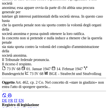
società
anonima; essa appare ovvia da parte di chi abbia una procura
generale per
tutelare gli interessi patrimoniali della società stessa. In questo caso
basta
che la querela penale non sia sporta contro la volontà degli organi
della
società anonima e possa quindi ottenere la loro ratifica.
In concreto non si pretende e nulla induce a ritenere che la querela
penale
sia stata sporta contro la volontà del consiglio d'amministrazione
della
società anonima.
Il Tribunale federale pronuncia.
Il ricorso è respinto.
73 IV 68
01. Januar 1947
14. Februar 1947
Bundesgericht
73 IV 68
BGE - Strafrecht und Strafvollzug
Oggetto
Art. 462, cp. 2 Co. Nel concetto di «stare in giudizio» non
entra l'atto di sporgere querela...
DE
FR
IT
EN
Registro di legislazione