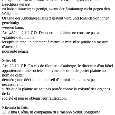
Beschluss gefasst
zu haben braucht; es genügt, wenn der Strafantrag nicht gegen den
Willen der
Organe der Aktiengesellschaft gestellt wird und folglich von ihnen
genehmigt
werden kann.
Art. 462 al. 2
CO
. Déposer une plainte ne consiste pas à
«plaider», du moins
lorsqu'elle tend uniquement à mettre le ministère publie en mesure
d'ouvrir la
poursuite pénale.
Seite: 69
Art. 28
CP
. En cas de filouterie d'auberge, le directeur d'un hôtel
appartenant à une société anonyme a le droit de porter plainte au
nom de cette
dernière; une décision du conseil d'administration n'est pas
nécessaire; il
suffit que la plainte ne soit pas portée contre la volonté des organes
de la
société et puisse obtenir leur ratification.
Ritenuto in fatto:
A. ­ Anna Crétin, in compagnia di Ermanno Schilt, soggiornò