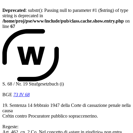
Deprecated
: substr(): Passing null to parameter #1 ($string) of type
string is deprecated in
/home/proj/pse/www/include/pub/class.cache.show.entry.php
on
line
67
S. 68 / Nr. 19 Strafgesetzbuch (i)
BGE
73 IV 68
19. Sentenza 14 febbraio 1947 della Corte di cassazione penale nella
causa
Crétin contro Procuratore pubblico sopraccenerino.
Regeste:
Art. 462, cp. 2 Co. Nel concetto di «stare in giudizio» non entra