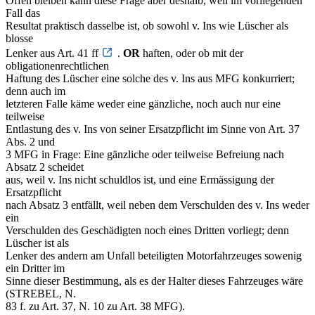
Offen bleiben kann diese Frage aber deshalb, weil im vorliegenden
Fall das
Resultat praktisch dasselbe ist, ob sowohl v. Ins wie Lüscher als
blosse
Lenker aus Art. 41 ff
.
OR
haften, oder ob mit der
obligationenrechtlichen
Haftung des Lüscher eine solche des v. Ins aus MFG konkurriert;
denn auch im
letzteren Falle käme weder eine gänzliche, noch auch nur eine
teilweise
Entlastung des v. Ins von seiner Ersatzpflicht im Sinne von Art. 37
Abs. 2 und
3 MFG in Frage: Eine gänzliche oder teilweise Befreiung nach
Absatz 2 scheidet
aus, weil v. Ins nicht schuldlos ist, und eine Ermässigung der
Ersatzpflicht
nach Absatz 3 entfällt, weil neben dem Verschulden des v. Ins weder
ein
Verschulden des Geschädigten noch eines Dritten vorliegt; denn
Lüscher ist als
Lenker des andern am Unfall beteiligten Motorfahrzeuges sowenig
ein Dritter im
Sinne dieser Bestimmung, als es der Halter dieses Fahrzeuges wäre
(STREBEL, N.
83 f. zu Art. 37, N. 10 zu Art. 38 MFG).