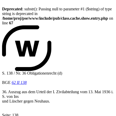
Deprecated
: substr(): Passing null to parameter #1 ($string) of type
string is deprecated in
/home/proj/pse/www/include/pub/class.cache.show.entry.php
on
line
67
S. 138 / Nr. 36 Obligationenrecht (d)
BGE
62 II 138
36. Auszug aus dem Urteil der I. Zivilabteilung vom 13. Mai 1936 i.
S. von Ins
und Lüscher gegen Neuhaus.
Seite: 138