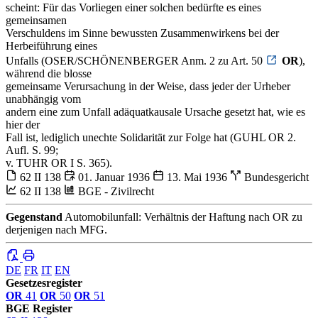
scheint: Für das Vorliegen einer solchen bedürfte es eines
gemeinsamen
Verschuldens im Sinne bewussten Zusammenwirkens bei der
Herbeiführung eines
Unfalls (OSER/SCHÖNENBERGER Anm. 2 zu Art. 50
OR
),
während die blosse
gemeinsame Verursachung in der Weise, dass jeder der Urheber
unabhängig vom
andern eine zum Unfall adäquatkausale Ursache gesetzt hat, wie es
hier der
Fall ist, lediglich unechte Solidarität zur Folge hat (GUHL OR 2.
Aufl. S. 99;
v. TUHR OR I S. 365).
62 II 138
01. Januar 1936
13. Mai 1936
Bundesgericht
62 II 138
BGE - Zivilrecht
Gegenstand
Automobilunfall: Verhältnis der Haftung nach OR zu
derjenigen nach MFG.
DE
FR
IT
EN
Gesetzesregister
OR
41
OR
50
OR
51
BGE Register