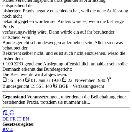
Kostenversicherungspflicht trotz geänderter Auffassung
entsprechend der
bisherigen Praxis negativ entschieden hat, weil die neue Auffassung
noch nicht
bekannt gegeben worden sei. Anders wäre es, wenn die bisherige
Praxis
verfassungswidrig wäre. Dann würde ein auf ihr beruhender
Entscheid vom
Bundesgericht schon deswegen aufzuheben sein. Allein so etwas
behauptet der
Rekurrent selber nicht, und es ist auch nicht einzusehen, wieso die
bisher dem
§ 100 ZPO gegebene Auslegung offensichtlich unhaltbar sein sollte.
Demnach erkennt das Bundesgericht:
Die Beschwerde wird abgewiesen.
56 I 440
01. Januar 1930
22. November 1930
Bundesgericht
56 I 440
BGE - Verfassungsrecht
Gegenstand
Voraussetzungen, unter denen die Beibehaltung einer
bestehenden Praxis, trotzdem sie nunmehr als...
DE
FR
IT
EN
Gesetzesregister
BV
4