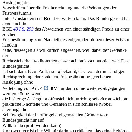
Auslegung der
Vorschriften über die Fristberechnung und die Wirkungen der
Fristversäumnis
unter Umständen sein Recht verwirken kann. Das Bundesgericht hat
denn auch in
BGE
49 I S. 293
das Abweichen von einer ständigen Praxis zu einer
solchen
Fristbestimmung zum Nachteil desjenigen, der binnen dieser Frist zu
handeln
hatte, deswegen als willkürlich angesehen, weil dabei der Gedanke
der
Rechtssicherheit vollkommen ausser acht gelassen worden war. Das
Bundesgericht
hat sich damals zur Auffassung bekannt, dass von der in ständiger
Rechtsprechung einer solchen Fristbestimmung gegebenen
Auslegung ohne
Verletzung von Art. 4
BV
nur dann ohne weiteres abgegangen
werden könne, wenn
die bisherige Auslegung offensichtlich unrichtig sei oder gewichtige
praktische Nachteile und Gefahren in sich schliesse (wobei
allerdings die
Schlüssigkeit der hierfür geltend gemachten Gründe vom
Bundesgericht nur auf
Willkür überprüft werden kann).
Umsoweniger ist eine Willkür darin zu erblicken, dass eine Behörde