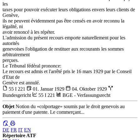
les
taxes pour pouvoir exécuter leurs obligations envers leurs clients de
Genève,
ils ne peuvent évidemment pas être censés en avoir reconnu la
légalité, ni
avoir renoncé à les répéter.
L'admission du présent recours emporte naturellement pour les
autorités
genevoises l'obligation de restituer aux recourants les sommes
arbitrairement
perçues.
Le Tribunal fédéral prononce:
Le recours est admis et l'arrêté pris le 16 mars 1929 par le Conseil
d'Etat de
Genève est annulé.
55 I 221
01. Januar 1929
04. Oktober 1929
Bundesgericht
55 I 221
BGE - Verfassungsrecht
Objet
Notion du «colportage» soumis par le droit genevois au
paiement d'une patente. Le commerçant...
DE
FR
IT
EN
Répertoire ATF