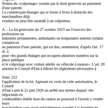
Notion du «colportage» soumis par le droit genevois au paiement
d'une patente.
Le commerçant étranger qui se borne à livrer à domicile des
marchandises déjà
vendues ne peut être assimilé à un colporteur.
A. - La loi genevoise du 27 octobre 1923 sur l'exercice des
professions ou
industries permanentes, ambulantes ou temporaires astreint certains
commerces
au paiement d'une patente, qui est due, notamment, d'après l'art. 17
al. 2,
pour «les grands étalages qui occupent plusieurs numéros sur la
place publique
et le colportage avec voiture attelée ou véhicule à moteur». L'art. 20
autorise le Conseil d'Etat à édicter les règlements nécessaires à
Seite: 222
l'application de la loi. Agissant en vertu de cette autorisation, le
Conseil
d'Etat a pris le 21 juin 1926 un arrêté aux termes duquel «les
négociants en
combustibles établis hors du canton ne pourront à l'avenir y vendre
leurs
marchandises sans avoir préalablement acquitté à la frontière les