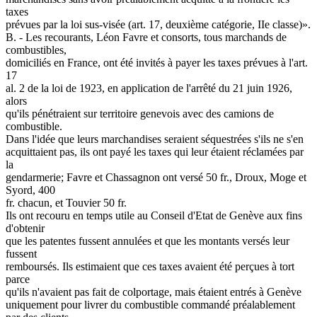
taxes
prévues par la loi sus-visée (art. 17, deuxième catégorie, IIe classe)».
B. - Les recourants, Léon Favre et consorts, tous marchands de
combustibles,
domiciliés en France, ont été invités à payer les taxes prévues à l'art.
17
al. 2 de la loi de 1923, en application de l'arrêté du 21 juin 1926,
alors
qu'ils pénétraient sur territoire genevois avec des camions de
combustible.
Dans l'idée que leurs marchandises seraient séquestrées s'ils ne s'en
acquittaient pas, ils ont payé les taxes qui leur étaient réclamées par
la
gendarmerie; Favre et Chassagnon ont versé 50 fr., Droux, Moge et
Syord, 400
fr. chacun, et Touvier 50 fr.
Ils ont recouru en temps utile au Conseil d'Etat de Genève aux fins
d'obtenir
que les patentes fussent annulées et que les montants versés leur
fussent
remboursés. Ils estimaient que ces taxes avaient été perçues à tort
parce
qu'ils n'avaient pas fait de colportage, mais étaient entrés à Genève
uniquement pour livrer du combustible commandé préalablement