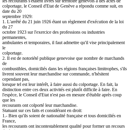
les recourants s'étaient livrés sur territoire genevois à des actes de
colportage, le Conseil d'Etat de Genève a répondu comme suit, en
date du 20
septembre 1929:
1. L'arrêté du 21 juin 1926 étant un règlement d'exécution de la loi
du 27
octobre 1923 sur l'exercice des professions ou industries
permanentes,
ambulantes et temporaires, il faut admettre qu'il vise principalement
le
colportage.
2. Il est de notoriété publique genevoise que nombre de marchands
de
combustibles, domiciliés dans les régions françaises limitrophes, s'ils
livrent souvent leur marchandise sur commande, n'hésitent
cependant pas,
lorsque tel est leur intérêt, à faire aussi du colportage. En fait, la
distinction entre ces deux activités est plutôt difficile à faire. En
l'espèce, le Conseil d'Etat n'est pas en mesure d'établir après coup
que les
recourants ont colporté leur marchandise.
Statuant sur ces faits et considérant en droit:
1.- Bien qu'ils soient de nationalité française et tous domiciliés en
France,
les recourants ont incontestablement qualité pour former un recours