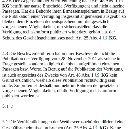
4.2.6 Der Gegenstand der Veröffentlichung nach Art. 48 Abs. 1
KG
betrifft nur ganze Entscheide (Verfügungen) und nicht einzelne
Passagen. Hat die Behörde ihren Ermessensspielraum in Bezug auf
die Publikation einer Verfügung insgesamt angemessen ausgeübt, so
bleiben dem Einzelnen dementsprechend nur die gesetzlich
vorgesehenen Möglichkeiten, um sicherzustellen, dass die
Verfügung rechtskonform publiziert wird; dazu gehört u.a. der
Schutz des Geschäftsgeheimnisses nach Art. 25 Abs. 4
KG
.
4.3 Die Beschwerdeführerin hat in ihrer Beschwerde nicht die
Publikation der Verfügung vom 28. November 2011 als solche in
Frage gestellt, sondern lediglich die oben aufgeführten einzelnen
Passagen bzw. Worte. In Bezug auf die Publikation der Verfügung
ist auch angesichts des Zwecks von Art. 48 Abs. 1
KG
kein
Grund ersichtlich, weshalb diese Publikation rechtswidrig sein
sollte. Zu prüfen ist deshalb nunmehr im Rahmen der gesetzlich
vorgesehenen Möglichkeiten, ob die Verfügung rechtskonform
publiziert worden ist.
5. (...)
5.1 Die Veröffentlichungen der Wettbewerbsbehörden dürfen keine
Geschäftsgeheimnisse preisgeben (Art. 25 Abs. 4
KG
). Keine