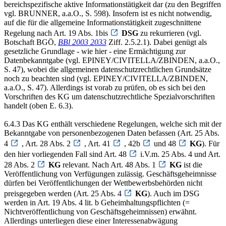
bereichspezifische aktive Informationstätigkeit dar (zu den Begriffen
vgl. BRUNNER, a.a.O., S. 598). Insofern ist es nicht notwendig,
auf die für die allgemeine Informationstätigkeit zugeschnittene
Regelung nach Art. 19 Abs. 1bis
DSG
zu rekurrieren (vgl.
Botschaft BGÖ,
BBl 2003 2033
Ziff. 2.5.2.1). Dabei genügt als
gesetzliche Grundlage - wie hier - eine Ermächtigung zur
Datenbekanntgabe (vgl. EPINEY/CIVITELLA/ZBINDEN, a.a.O.,
S. 47), wobei die allgemeinen datenschutzrechtlichen Grundsätze
noch zu beachten sind (vgl. EPINEY/CIVITELLA/ZBINDEN,
a.a.O., S. 47). Allerdings ist vorab zu prüfen, ob es sich bei den
Vorschriften des KG um datenschutzrechtliche Spezialvorschriften
handelt (oben E. 6.3).
6.4.3 Das KG enthält verschiedene Regelungen, welche sich mit der
Bekanntgabe von personenbezogenen Daten befassen (Art. 25 Abs.
4
, Art. 28 Abs. 2
, Art. 41
, 42b
und 48
KG
). Für
den hier vorliegenden Fall sind Art. 48
i.V.m. 25 Abs. 4 und Art.
28 Abs. 2
KG
relevant. Nach Art. 48 Abs. 1
KG
ist die
Veröffentlichung von Verfügungen zulässig. Geschäftsgeheimnisse
dürfen bei Veröffentlichungen der Wettbewerbsbehörden nicht
preisgegeben werden (Art. 25 Abs. 4
KG
). Auch im DSG
werden in Art. 19 Abs. 4 lit. b Geheimhaltungspflichten (=
Nichtveröffentlichung von Geschäftsgeheimnissen) erwähnt.
Allerdings unterliegen diese einer Interessenabwägung