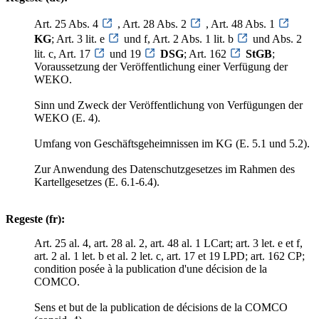
Art. 25 Abs. 4
, Art. 28 Abs. 2
, Art. 48 Abs. 1
KG
; Art. 3 lit. e
und f, Art. 2 Abs. 1 lit. b
und Abs. 2
lit. c, Art. 17
und 19
DSG
; Art. 162
StGB
;
Voraussetzung der Veröffentlichung einer Verfügung der
WEKO.
Sinn und Zweck der Veröffentlichung von Verfügungen der
WEKO (E. 4).
Umfang von Geschäftsgeheimnissen im KG (E. 5.1 und 5.2).
Zur Anwendung des Datenschutzgesetzes im Rahmen des
Kartellgesetzes (E. 6.1-6.4).
Regeste (fr):
Art. 25 al. 4, art. 28 al. 2, art. 48 al. 1 LCart; art. 3 let. e et f,
art. 2 al. 1 let. b et al. 2 let. c, art. 17 et 19 LPD; art. 162 CP;
condition posée à la publication d'une décision de la
COMCO.
Sens et but de la publication de décisions de la COMCO