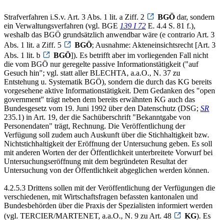
Strafverfahren i.S.v. Art. 3 Abs. 1 lit. a Ziff. 2
BGÖ
dar, sondern
ein Verwaltungsverfahren (vgl. BGE
139 I 72
E. 4.4 S. 81 f.),
weshalb das BGÖ grundsätzlich anwendbar wäre (e contrario Art. 3
Abs. 1 lit. a Ziff. 5
BGÖ
; Ausnahme: Akteneinsichtsrecht [Art. 3
Abs. 1 lit. b
BGÖ
]). Es betrifft aber im vorliegenden Fall nicht
die vom BGÖ nur geregelte passive Informationstätigkeit ("auf
Gesuch hin"; vgl. statt aller BLECHTA, a.a.O., N. 37 zu
Entstehung u. Systematik BGÖ), sondern die durch das KG bereits
vorgesehene aktive Informationstätigkeit. Dem Gedanken des "open
government" trägt neben dem bereits erwähnten KG auch das
Bundesgesetz vom 19. Juni 1992 über den Datenschutz (DSG;
SR
235.1) in Art. 19, der die Sachüberschrift "Bekanntgabe von
Personendaten" trägt, Rechnung. Die Veröffentlichung der
Verfügung soll zudem auch Auskunft über die Stichhaltigkeit bzw.
Nichtstichhaltigkeit der Eröffnung der Untersuchung geben. Es soll
mit anderen Worten der der Öffentlichkeit unterbreitete Vorwurf bei
Untersuchungseröffnung mit dem begründeten Resultat der
Untersuchung von der Öffentlichkeit abgeglichen werden können.
4.2.5.3 Drittens sollen mit der Veröffentlichung der Verfügungen die
verschiedenen, mit Wirtschaftsfragen befassten kantonalen und
Bundesbehörden über die Praxis der Spezialisten informiert werden
(vgl. TERCIER/MARTENET, a.a.O., N. 9 zu Art. 48
KG
). Es