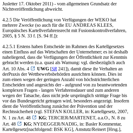
Jusletter 17. Oktober 2011) - vom allgemeinen Grundsatz der
Nichtveröffentlichung abweicht.
4.2.5 Die Veröffentlichung von Verfügungen der WEKO hat
mehrere Zwecke (so auch für die EU ANDREAS KLEES,
Europäisches Kartellverfahrensrecht mit Fusionskontrollverfahren,
2005, § 5 N. 33 f. [S. 94 ff.]):
4.2.5.1 Erstens haben Entscheide im Rahmen des Kartellgesetzes
einen Einfluss auf das Wirtschaften der Unternehmer; es ist deshalb
naheliegend, dass die Verfügungen der Öffentlichkeit zur Kenntnis
gebracht werden (u.a. quasi als Warnung: vgl. diesbezüglich auch
Art. 10 Abs. 4
UWG
[
SR
241]), damit diese ihr Verhalten an
derPraxis der Wettbewerbsbehörden ausrichten können. Dies ist
zum einen wegen der geringen Anzahl von höchstrichterlichen
Entscheiden und angesichts der - aufgrund von zu beantwortenden
komplexen Fragen - langen Verfahrensdauer und zum anderen
wegen der Tatsache, dass nicht jede ursprünglich strittige Frage bis
vor das Bundesgericht getragen wird, besonders angezeigt. Insofern
dient die Veröffentlichung zunächst der Prävention und der
Rechtssicherheit (vgl. STEFAN KOLLER, in: Kartellgesetz, 2007,
N. 1 zu Art. 48
KG
; TERCIER/MARTENET, a.a.O., N. 8 zu
Art. 48
KG
; NYDEGGER/NADIG, in: Basler Kommentar,
Kartellgesetz[nachfolgend: BSK KG], Amstutz/Reinert [Hrsg.],