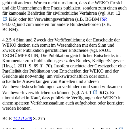
geht mit anderen Worten nicht nur darum, dass die WEKO für sich
und die Unternehmen ihre Praxis publiziert, sondern zum einen auch
für kantonale Behörden für zivilrechtliche Verfahren (vgl. Art. 12
KG
) oder für Verwaltungsverfahren (z.B. BGBM [
SR
943.02])und zum anderen für andere Bundesbehörden (z.B.
BGBM).
4.2.5.4 Sinn und Zweck der Veröffentlichung der Entscheide der
WEKO decken sich somit im Wesentlichen mit dem Sinn und
Zweck der Publikation gerichtlicher Entscheide (vgl. PAUL
TSCHÜMPERLIN, Die Publikation gerichtlicher Entscheide, in:
Kommentar zum Publikationsgesetz des Bundes, Kettiger/Sägesser
[Hrsg.], 2011, S. 69 ff., 70). Insofern erachtete der Gesetzgeber eine
Parallelität der Publikation von Entscheiden der WEKO und der
Gerichte als notwendig, um volkswirtschaftlich oder sozial
schädliche Auswirkungen von Kartellen und anderen
Wettbewerbsbeschränkungen zu verhindern und somit wirksamen
Wettbewerb verwirklichen zu können (vgl. Art. 1
KG
). Er
nimmt dabei in Kauf, dass publizierte Verfügungen der WEKO in
einem späteren Verfahrensstadium auch aufgehoben oder korrigiert
werden können.
BGE
142 II 268
S. 275