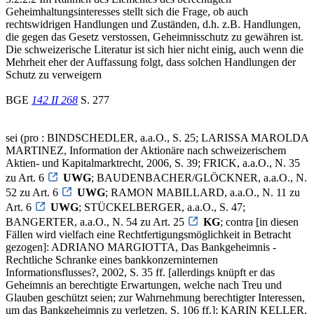
Geheimhaltungsinteresses stellt sich die Frage, ob auch
rechtswidrigen Handlungen und Zuständen, d.h. z.B. Handlungen,
die gegen das Gesetz verstossen, Geheimnisschutz zu gewähren ist.
Die schweizerische Literatur ist sich hier nicht einig, auch wenn die
Mehrheit eher der Auffassung folgt, dass solchen Handlungen der
Schutz zu verweigern
BGE
142 II 268
S. 277
sei (pro : BINDSCHEDLER, a.a.O., S. 25; LARISSA MAROLDA
MARTINEZ, Information der Aktionäre nach schweizerischem
Aktien- und Kapitalmarktrecht, 2006, S. 39; FRICK, a.a.O., N. 35
zu Art. 6
UWG
; BAUDENBACHER/GLÖCKNER, a.a.O., N.
52 zu Art. 6
UWG
; RAMON MABILLARD, a.a.O., N. 11 zu
Art. 6
UWG
; STÜCKELBERGER, a.a.O., S. 47;
BANGERTER, a.a.O., N. 54 zu Art. 25
KG
; contra [in diesen
Fällen wird vielfach eine Rechtfertigungsmöglichkeit in Betracht
gezogen]: ADRIANO MARGIOTTA, Das Bankgeheimnis -
Rechtliche Schranke eines bankkonzerninternen
Informationsflusses?, 2002, S. 35 ff. [allerdings knüpft er das
Geheimnis an berechtigte Erwartungen, welche nach Treu und
Glauben geschützt seien; zur Wahrnehmung berechtigter Interessen,
um das Bankgeheimnis zu verletzen, S. 106 ff.]; KARIN KELLER,