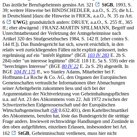
Das ärztliche Berufsgeheimnis gemäss Art. 321
StGB
, 1993, S.
39; weitere Hinweise bei BINDSCHEDLER, a.a.O., S. 25; die h.L.
in Deutschland [dazu die Hinweise in FRICK, a.a.O., N. 35 zu Art.
6
UWG
]; grundsätzlich anders: DRUEY, a.a.O., S. 255 ff., 365
ff.; eher abwägend : FRANZ-MARTIN SPILLMANN, Begriff und
Unrechtstatbestand der Verletzung der Amtsgeheimnisse nach
Artikel 320 des Strafgesetzbuches 1984, S. 142 ff. [eher contra S.
144 ff.]). Das Bundesgericht hat sich, soweit ersichtlich, in den
relativ weit zurückliegenden Fällen nicht explizit geäussert, indes
regelmässig auf ein "intérêt légitime" (BGE
103 IV 283
E. 2b S.
284) oder "un interesse legittimo" (BGE 118 I E. 5a S. 559) oder ein
"berechtigtes Interesse" (BGE
80 IV 22
E. 2a S. 29) abgestellt. In
BGE
104 IV 175
ff., wo Stanley Adams, Mitarbeiter bei F.
Hoffmann-La Roche & Co. AG, den Organen der Europäischen
Gemeinschaften vertrauliche Informationen über Abmachungen
seiner Arbeitgeberin zukommen liess und sich bei der
Argumentation der Nichtverletzung von Geheimhaltungspflichten
u.a. auf Art. 23 des Abkommens vom 22. Juli 1972 zwischen der
Schweizerischen Eidgenossenschaft und der Europäischen
Wirtschaftsgemeinschaft (
SR
0.632.401), dem Kartellrechtsartikel
des Abkommens, berufen hat, löste das Bundesgericht die strittige
Frage anders. Inwieweit rechtswidrige Handlungen und Zustände in
den oben aufgeführten, einzelnen Erlassen, insbesondere bei Art.
162
StGB
, Geheimnisschutz verdienen, muss hier nicht