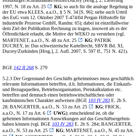
Homburger/Schmidhauser/Hoffet/Ducrey [Hrsg.], 2. Lieferung
1997, N. 18 zu Art. 25
KG
; so auch für die analoge Regelung in
der EU etwa KLEES, a.a.O., § 5 N. 34 [S. 96]; siehe auch Urteil
des EuG vom 12. Oktober 2007 T-474/04 Pergan Hilfsstoffe für
industrielle Prozesse GmbH, Randnr. 65); dabei ist einzelfallweise
dem Ziel der Publikation Rechnung zu tragen, insoweit als es der
Öffentlichkeit erlaubt, die Motive der WEKO zu verstehen (vgl.
MARTENET, a.a.O., N. 48 zu Art. 25
KG
; PATRIK
DUCREY, in: Das schweizerische Kartellrecht, SBVR Bd. XI,
Ducrey/Zurkinden [Hrsg.], 2. Aufl. 2007, S. 597 ff., 751 N. 421).
BGE
142 II 268
S. 279
5.2.3 Der Gegenstand des Geschäfts geheimnisses muss geschäftlich
relevante Informationen betreffen, d.h. Informationen, die Einkaufs-
und Bezugsquellen, Betriebsorganisation, Preiskalkulation etc.
betreffen und demnach einen betriebswirtschaftlichen oder
kaufmännischen Charakter aufweisen (BGE
103 IV 283
E. 2b S.
28; BANGERTER, a.a.O., N. 53 zu Art. 25
KG
; FRICK,
a.a.O., N. 17 zu Art. 6
UWG
); entscheidend ist, ob die
geheimen Informationen Auswirkungen auf das Geschäftsergebnis
haben können (vgl. BGE
103 IV 283
E. 2b S. 284; BANGERTER,
a.a.O., N. 53 zu Art. 25
KG
; MARTENET, a.a.O., N. 45 zu Art.