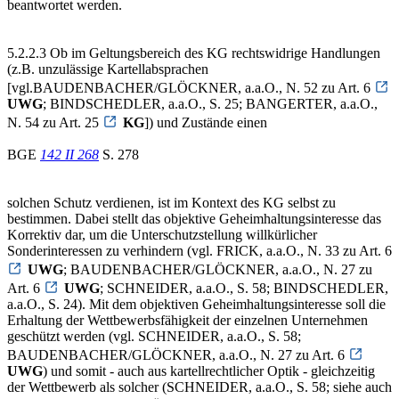
beantwortet werden.
5.2.2.3 Ob im Geltungsbereich des KG rechtswidrige Handlungen
(z.B. unzulässige Kartellabsprachen
[vgl.BAUDENBACHER/GLÖCKNER, a.a.O., N. 52 zu Art. 6
UWG
; BINDSCHEDLER, a.a.O., S. 25; BANGERTER, a.a.O.,
N. 54 zu Art. 25
KG
]) und Zustände einen
BGE
142 II 268
S. 278
solchen Schutz verdienen, ist im Kontext des KG selbst zu
bestimmen. Dabei stellt das objektive Geheimhaltungsinteresse das
Korrektiv dar, um die Unterschutzstellung willkürlicher
Sonderinteressen zu verhindern (vgl. FRICK, a.a.O., N. 33 zu Art. 6
UWG
; BAUDENBACHER/GLÖCKNER, a.a.O., N. 27 zu
Art. 6
UWG
; SCHNEIDER, a.a.O., S. 58; BINDSCHEDLER,
a.a.O., S. 24). Mit dem objektiven Geheimhaltungsinteresse soll die
Erhaltung der Wettbewerbsfähigkeit der einzelnen Unternehmen
geschützt werden (vgl. SCHNEIDER, a.a.O., S. 58;
BAUDENBACHER/GLÖCKNER, a.a.O., N. 27 zu Art. 6
UWG
) und somit - auch aus kartellrechtlicher Optik - gleichzeitig
der Wettbewerb als solcher (SCHNEIDER, a.a.O., S. 58; siehe auch