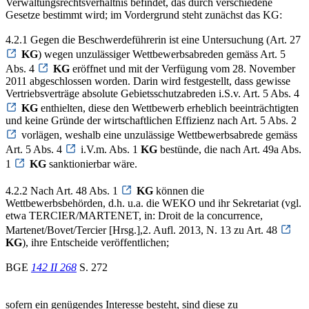
Verwaltungsrechtsverhältnis befindet, das durch verschiedene
Gesetze bestimmt wird; im Vordergrund steht zunächst das KG:
4.2.1 Gegen die Beschwerdeführerin ist eine Untersuchung (Art. 27
KG
) wegen unzulässiger Wettbewerbsabreden gemäss Art. 5
Abs. 4
KG
eröffnet und mit der Verfügung vom 28. November
2011 abgeschlossen worden. Darin wird festgestellt, dass gewisse
Vertriebsverträge absolute Gebietsschutzabreden i.S.v. Art. 5 Abs. 4
KG
enthielten, diese den Wettbewerb erheblich beeinträchtigten
und keine Gründe der wirtschaftlichen Effizienz nach Art. 5 Abs. 2
vorlägen, weshalb eine unzulässige Wettbewerbsabrede gemäss
Art. 5 Abs. 4
i.V.m. Abs. 1
KG
bestünde, die nach Art. 49a Abs.
1
KG
sanktionierbar wäre.
4.2.2 Nach Art. 48 Abs. 1
KG
können die
Wettbewerbsbehörden, d.h. u.a. die WEKO und ihr Sekretariat (vgl.
etwa TERCIER/MARTENET, in: Droit de la concurrence,
Martenet/Bovet/Tercier [Hrsg.],2. Aufl. 2013, N. 13 zu Art. 48
KG
), ihre Entscheide veröffentlichen;
BGE
142 II 268
S. 272
sofern ein genügendes Interesse besteht, sind diese zu