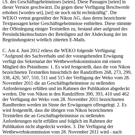
i.S. des Geschäftsgeheimnisses [seien]. Diese Passagen [seien] in
dieser Version geschwärzt. Da gegen diese Verfügung Beschwerde
erhoben [worden sei], [sei] sie noch nicht rechtskräftig". Die
WEKO vertrat gegenüber der Nikon AG, dass deren bezeichnete
Textpassagen keine Geschäftsgeheimnisse enthielten. Diese stimmte
der Offenlegung einiger Textstellen zu, bestand aber aufgrund des
Persönlichkeitsschutzes der Beteiligten auf der Abdeckung der im
Begründungstext wörtlich zitierten E-Mails.
C. Am 4. Juni 2012 erliess die WEKO folgende Verfügung:
"Aufgrund des Sachverhalts und der vorangehenden Erwägung
verfügt das Sekretariat der Wettbewerbskommission mit einem
Mitglied des Präsidiums: 1. Es wird festgestellt, dass die von Nikon
bezeichneten Textstellen hinsichtlich der Randziffern 268, 273, 299,
338, 420, 507, 510, 511 und 515 der Verfügung der Weko vom 28.
November 2011 die an Geschäftsgeheimnisse zu stellenden
Anforderungen erfüllen und im Rahmen der Publikation abgedeckt
werden. Die von Nikon in den Randziffern 390, 393, 410 und 462
der Verfügung der Weko vom 28. November 2011 bezeichneten
Bandbreiten werden im Sinne der Erwägungen offengelegt. 2. Es
wird festgestellt, dass die übrigen von Nikon bezeichneten
Textstellen die an Geschäftsgeheimnisse zu stellenden
Anforderungen nicht erfüllen und folglich im Rahmen der
Publikation nicht abgedeckt werden. 3. Die Verfügung der
Wettbewerbskommission vom 28. November 2011 wird - nach