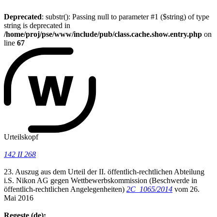
Deprecated
: substr(): Passing null to parameter #1 ($string) of type
string is deprecated in
/home/proj/pse/www/include/pub/class.cache.show.entry.php
on
line
67
Urteilskopf
142 II 268
23. Auszug aus dem Urteil der II. öffentlich-rechtlichen Abteilung
i.S. Nikon AG gegen Wettbewerbskommission (Beschwerde in
öffentlich-rechtlichen Angelegenheiten)
2C_1065/2014
vom 26.
Mai 2016
Regeste (de):