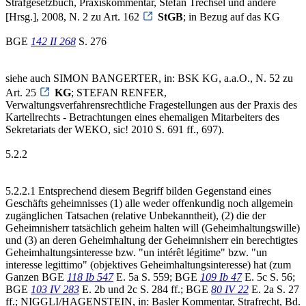
Strafgesetzbuch, Praxiskommentar, Stefan Trechsel und andere
[Hrsg.], 2008, N. 2 zu Art. 162
StGB
; in Bezug auf das KG
BGE
142 II 268
S. 276
siehe auch SIMON BANGERTER, in: BSK KG, a.a.O., N. 52 zu
Art. 25
KG
; STEFAN RENFER,
Verwaltungsverfahrensrechtliche Fragestellungen aus der Praxis des
Kartellrechts - Betrachtungen eines ehemaligen Mitarbeiters des
Sekretariats der WEKO, sic! 2010 S. 691 ff., 697).
5.2.2
5.2.2.1 Entsprechend diesem Begriff bilden Gegenstand eines
Geschäfts geheimnisses (1) alle weder offenkundig noch allgemein
zugänglichen Tatsachen (relative Unbekanntheit), (2) die der
Geheimnisherr tatsächlich geheim halten will (Geheimhaltungswille)
und (3) an deren Geheimhaltung der Geheimnisherr ein berechtigtes
Geheimhaltungsinteresse bzw. "un intérêt légitime" bzw. "un
interesse legittimo" (objektives Geheimhaltungsinteresse) hat (zum
Ganzen BGE
118 Ib 547
E. 5a S. 559; BGE
109 Ib 47
E. 5c S. 56;
BGE
103 IV 283
E. 2b und 2c S. 284 ff.; BGE
80 IV 22
E. 2a S. 27
ff.; NIGGLI/HAGENSTEIN, in: Basler Kommentar, Strafrecht, Bd.