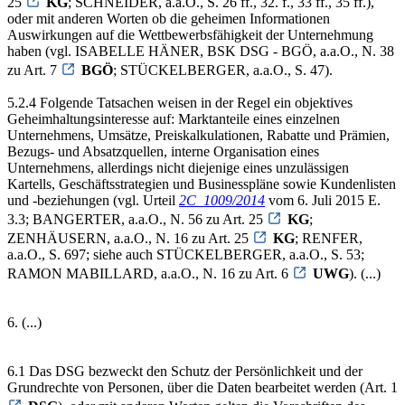
25
KG
; SCHNEIDER, a.a.O., S. 26 ff., 32. f., 33 ff., 35 ff.),
oder mit anderen Worten ob die geheimen Informationen
Auswirkungen auf die Wettbewerbsfähigkeit der Unternehmung
haben (vgl. ISABELLE HÄNER, BSK DSG - BGÖ, a.a.O., N. 38
zu Art. 7
BGÖ
; STÜCKELBERGER, a.a.O., S. 47).
5.2.4 Folgende Tatsachen weisen in der Regel ein objektives
Geheimhaltungsinteresse auf: Marktanteile eines einzelnen
Unternehmens, Umsätze, Preiskalkulationen, Rabatte und Prämien,
Bezugs- und Absatzquellen, interne Organisation eines
Unternehmens, allerdings nicht diejenige eines unzulässigen
Kartells, Geschäftsstrategien und Businesspläne sowie Kundenlisten
und -beziehungen (vgl. Urteil
2C_1009/2014
vom 6. Juli 2015 E.
3.3; BANGERTER, a.a.O., N. 56 zu Art. 25
KG
;
ZENHÄUSERN, a.a.O., N. 16 zu Art. 25
KG
; RENFER,
a.a.O., S. 697; siehe auch STÜCKELBERGER, a.a.O., S. 53;
RAMON MABILLARD, a.a.O., N. 16 zu Art. 6
UWG
). (...)
6. (...)
6.1 Das DSG bezweckt den Schutz der Persönlichkeit und der
Grundrechte von Personen, über die Daten bearbeitet werden (Art. 1