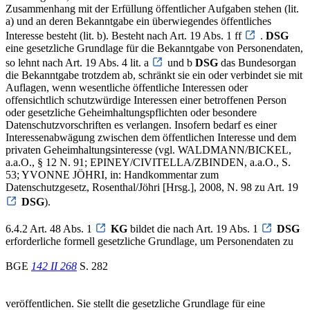
Zusammenhang mit der Erfüllung öffentlicher Aufgaben stehen (lit.
a) und an deren Bekanntgabe ein überwiegendes öffentliches
Interesse besteht (lit. b). Besteht nach Art. 19 Abs. 1 ff
.
DSG
eine gesetzliche Grundlage für die Bekanntgabe von Personendaten,
so lehnt nach Art. 19 Abs. 4 lit. a
und b
DSG
das Bundesorgan
die Bekanntgabe trotzdem ab, schränkt sie ein oder verbindet sie mit
Auflagen, wenn wesentliche öffentliche Interessen oder
offensichtlich schutzwürdige Interessen einer betroffenen Person
oder gesetzliche Geheimhaltungspflichten oder besondere
Datenschutzvorschriften es verlangen. Insofern bedarf es einer
Interessenabwägung zwischen dem öffentlichen Interesse und dem
privaten Geheimhaltungsinteresse (vgl. WALDMANN/BICKEL,
a.a.O., § 12 N. 91; EPINEY/CIVITELLA/ZBINDEN, a.a.O., S.
53; YVONNE JÖHRI, in: Handkommentar zum
Datenschutzgesetz, Rosenthal/Jöhri [Hrsg.], 2008, N. 98 zu Art. 19
DSG
).
6.4.2 Art. 48 Abs. 1
KG
bildet die nach Art. 19 Abs. 1
DSG
erforderliche formell gesetzliche Grundlage, um Personendaten zu
BGE
142 II 268
S. 282
veröffentlichen. Sie stellt die gesetzliche Grundlage für eine