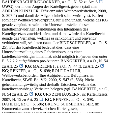
BAUDENBACHER/GLÖCKNER, a.a.O., N. 52 zu Art. 6
UWG
), der in den Augen des Kartellgesetzgebers (statt aller
ADRIAN KÜNZLER, Effizienz oder Wettbewerbsfreiheit, 2008,
S. 307 f.) und damit der Allgemeinheit schutzwürdig ist. Basiert
somit der Wettbewerbsvorsprung auf Handlungen, welche das KG
gerade verpönt, so würde ein Unterschutzstellen dieser
kartellrechtswidrigen Handlungen den Intentionen des
Kartellgesetzes zuwiderlaufen, und damit würde das Kartellrecht
gerade das Verhalten, welches es sanktioniert und präventiv
verhindern will, schützen (statt aller BINDSCHEDLER, a.a.O., S.
25). Für das Kartellrecht bedeutet dies, dass eine
Unterschutzstellung eines Geheimnisses, das einen
kartellrechtswidrigen Inhalt hat, nicht möglich ist (neben den unter
E. 5.2.2.2 aufgeführten pro-Autoren BANGERTER, a.a.O., N. 54
zu Art. 25
KG
; MARTENET, a.a.O., N. 44 ff. zu Art. 25
KG
; RENFER, a.a.O., S. 698; ROLF DÄHLER,
Wettbewerbsbehörden: Ihre Aufgaben und Befugnisse, in:
Kartellrecht, SIWR Bd. V/2, 2000, S. 547 ff., 586). Nicht
geheimhaltungswürdig sind deshalb Tatsachen, welche das
kartellrechtswidrige Verhalten belegen (vgl. BANGERTER, a.a.O.,
N. 54 zu Art. 25
KG
; URS ZENHÄUSERN, in: Kartellgesetz,
2007, N. 15 zu Art. 25
KG
; RENFER, a.a.O., S. 698;
DÄHLER, a.a.O., S. 586; BRUNO SCHMIDHAUSER, in:
Kommentar zum schweizerischen Kartellgesetz,