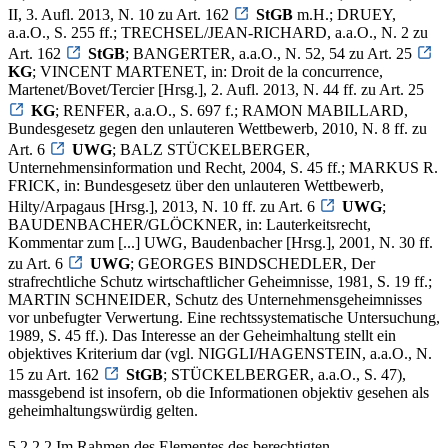
II, 3. Aufl. 2013, N. 10 zu Art. 162
StGB
m.H.; DRUEY,
a.a.O., S. 255 ff.; TRECHSEL/JEAN-RICHARD, a.a.O., N. 2 zu
Art. 162
StGB
; BANGERTER, a.a.O., N. 52, 54 zu Art. 25
KG
; VINCENT MARTENET, in: Droit de la concurrence,
Martenet/Bovet/Tercier [Hrsg.], 2. Aufl. 2013, N. 44 ff. zu Art. 25
KG
; RENFER, a.a.O., S. 697 f.; RAMON MABILLARD,
Bundesgesetz gegen den unlauteren Wettbewerb, 2010, N. 8 ff. zu
Art. 6
UWG
; BALZ STÜCKELBERGER,
Unternehmensinformation und Recht, 2004, S. 45 ff.; MARKUS R.
FRICK, in: Bundesgesetz über den unlauteren Wettbewerb,
Hilty/Arpagaus [Hrsg.], 2013, N. 10 ff. zu Art. 6
UWG
;
BAUDENBACHER/GLÖCKNER, in: Lauterkeitsrecht,
Kommentar zum [...] UWG, Baudenbacher [Hrsg.], 2001, N. 30 ff.
zu Art. 6
UWG
; GEORGES BINDSCHEDLER, Der
strafrechtliche Schutz wirtschaftlicher Geheimnisse, 1981, S. 19 ff.;
MARTIN SCHNEIDER, Schutz des Unternehmensgeheimnisses
vor unbefugter Verwertung. Eine rechtssystematische Untersuchung,
1989, S. 45 ff.). Das Interesse an der Geheimhaltung stellt ein
objektives Kriterium dar (vgl. NIGGLI/HAGENSTEIN, a.a.O., N.
15 zu Art. 162
StGB
; STÜCKELBERGER, a.a.O., S. 47),
massgebend ist insofern, ob die Informationen objektiv gesehen als
geheimhaltungswürdig gelten.
5.2.2.2 Im Rahmen des Elementes des berechtigten