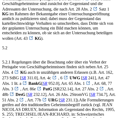
Geschäftsgeheimnisse sind zunächst der Gegenstand und die
Adressaten der Untersuchung, die nach Art. 28 Abs. 2
Satz 1
KG
im Rahmen der Bekanntgabe einer Untersuchungseröffnung
amtlich zu publizieren sind; dabei muss der Gegenstand das
kartellrechtswidrige Verhalten so umschreiben, dass Dritte sich von
der geplanten Untersuchung ein Bild machen können, um
entscheiden zu können, ob sie sich an der Untersuchung beteiligen
wollen (Art. 43
KG
).
5.2
5.2.1 Regelungen über die Beachtung oder über ein Verbot der
Preisgabe von Geschäftsgeheimnissen finden sich neben Art. 25
Abs. 4
KG
auch in unzähligen anderen Erlassen (z.B. Art. 162,
273 StBG [
SR
311.0], Art. 4c
, 6
UWG
[
SR
241], Art. 47
Abs. 1 lit. a
BankG
[
SR
952.0], Art. 65 Abs. 1
, Art. 68, 77
Abs. 3
, Art. 86e
PatG
[SR232.14], Art. 27 Abs. 2
, Art.
48b
DesG
[
SR
232.12], Art. 26 Abs. 2StromVG [
SR
734.7], Art.
51 Abs. 2
, Art. 77b
URG
[
SR
231.1]).Alle Formulierungen
greifen auf den traditionellen Geheimnisbegriff zurück (vgl. JEAN
NICOLAS DRUEY, Information als Gegenstand des Rechts, 1995,
S. 255; TRECHSEL/JEAN-RICHARD, in: Schweizerisches