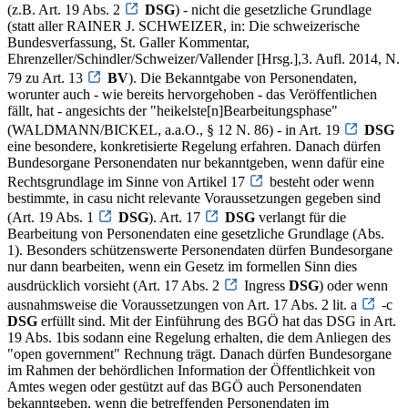
(z.B. Art. 19 Abs. 2
DSG
) - nicht die gesetzliche Grundlage
(statt aller RAINER J. SCHWEIZER, in: Die schweizerische
Bundesverfassung, St. Galler Kommentar,
Ehrenzeller/Schindler/Schweizer/Vallender [Hrsg.],3. Aufl. 2014, N.
79 zu Art. 13
BV
). Die Bekanntgabe von Personendaten,
worunter auch - wie bereits hervorgehoben - das Veröffentlichen
fällt, hat - angesichts der "heikelste[n]Bearbeitungsphase"
(WALDMANN/BICKEL, a.a.O., § 12 N. 86) - in Art. 19
DSG
eine besondere, konkretisierte Regelung erfahren. Danach dürfen
Bundesorgane Personendaten nur bekanntgeben, wenn dafür eine
Rechtsgrundlage im Sinne von Artikel 17
besteht oder wenn
bestimmte, in casu nicht relevante Voraussetzungen gegeben sind
(Art. 19 Abs. 1
DSG
). Art. 17
DSG
verlangt für die
Bearbeitung von Personendaten eine gesetzliche Grundlage (Abs.
1). Besonders schützenswerte Personendaten dürfen Bundesorgane
nur dann bearbeiten, wenn ein Gesetz im formellen Sinn dies
ausdrücklich vorsieht (Art. 17 Abs. 2
Ingress
DSG
) oder wenn
ausnahmsweise die Voraussetzungen von Art. 17 Abs. 2 lit. a
-c
DSG
erfüllt sind. Mit der Einführung des BGÖ hat das DSG in Art.
19 Abs. 1bis sodann eine Regelung erhalten, die dem Anliegen des
"open government" Rechnung trägt. Danach dürfen Bundesorgane
im Rahmen der behördlichen Information der Öffentlichkeit von
Amtes wegen oder gestützt auf das BGÖ auch Personendaten
bekanntgeben, wenn die betreffenden Personendaten im