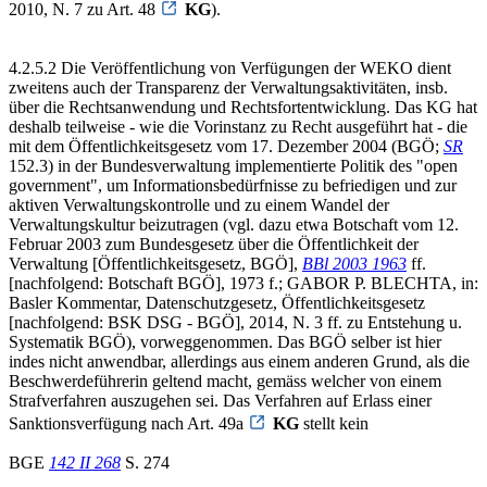
2010, N. 7 zu Art. 48
KG
).
4.2.5.2 Die Veröffentlichung von Verfügungen der WEKO dient
zweitens auch der Transparenz der Verwaltungsaktivitäten, insb.
über die Rechtsanwendung und Rechtsfortentwicklung. Das KG hat
deshalb teilweise - wie die Vorinstanz zu Recht ausgeführt hat - die
mit dem Öffentlichkeitsgesetz vom 17. Dezember 2004 (BGÖ;
SR
152.3) in der Bundesverwaltung implementierte Politik des "open
government", um Informationsbedürfnisse zu befriedigen und zur
aktiven Verwaltungskontrolle und zu einem Wandel der
Verwaltungskultur beizutragen (vgl. dazu etwa Botschaft vom 12.
Februar 2003 zum Bundesgesetz über die Öffentlichkeit der
Verwaltung [Öffentlichkeitsgesetz, BGÖ],
BBl 2003 1963
ff.
[nachfolgend: Botschaft BGÖ], 1973 f.; GABOR P. BLECHTA, in:
Basler Kommentar, Datenschutzgesetz, Öffentlichkeitsgesetz
[nachfolgend: BSK DSG - BGÖ], 2014, N. 3 ff. zu Entstehung u.
Systematik BGÖ), vorweggenommen. Das BGÖ selber ist hier
indes nicht anwendbar, allerdings aus einem anderen Grund, als die
Beschwerdeführerin geltend macht, gemäss welcher von einem
Strafverfahren auszugehen sei. Das Verfahren auf Erlass einer
Sanktionsverfügung nach Art. 49a
KG
stellt kein
BGE
142 II 268
S. 274