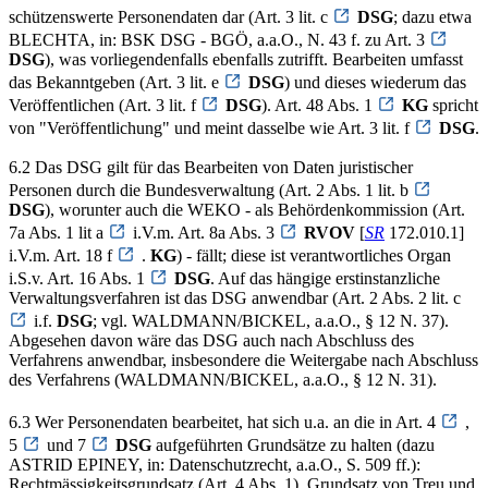
schützenswerte Personendaten dar (Art. 3 lit. c
DSG
; dazu etwa
BLECHTA, in: BSK DSG - BGÖ, a.a.O., N. 43 f. zu Art. 3
DSG
), was vorliegendenfalls ebenfalls zutrifft. Bearbeiten umfasst
das Bekanntgeben (Art. 3 lit. e
DSG
) und dieses wiederum das
Veröffentlichen (Art. 3 lit. f
DSG
). Art. 48 Abs. 1
KG
spricht
von "Veröffentlichung" und meint dasselbe wie Art. 3 lit. f
DSG
.
6.2 Das DSG gilt für das Bearbeiten von Daten juristischer
Personen durch die Bundesverwaltung (Art. 2 Abs. 1 lit. b
DSG
), worunter auch die WEKO - als Behördenkommission (Art.
7a Abs. 1 lit a
i.V.m. Art. 8a Abs. 3
RVOV
[
SR
172.010.1]
i.V.m. Art. 18 f
.
KG
) - fällt; diese ist verantwortliches Organ
i.S.v. Art. 16 Abs. 1
DSG
. Auf das hängige erstinstanzliche
Verwaltungsverfahren ist das DSG anwendbar (Art. 2 Abs. 2 lit. c
i.f.
DSG
; vgl. WALDMANN/BICKEL, a.a.O., § 12 N. 37).
Abgesehen davon wäre das DSG auch nach Abschluss des
Verfahrens anwendbar, insbesondere die Weitergabe nach Abschluss
des Verfahrens (WALDMANN/BICKEL, a.a.O., § 12 N. 31).
6.3 Wer Personendaten bearbeitet, hat sich u.a. an die in Art. 4
,
5
und 7
DSG
aufgeführten Grundsätze zu halten (dazu
ASTRID EPINEY, in: Datenschutzrecht, a.a.O., S. 509 ff.):
Rechtmässigkeitsgrundsatz (Art. 4 Abs. 1), Grundsatz von Treu und