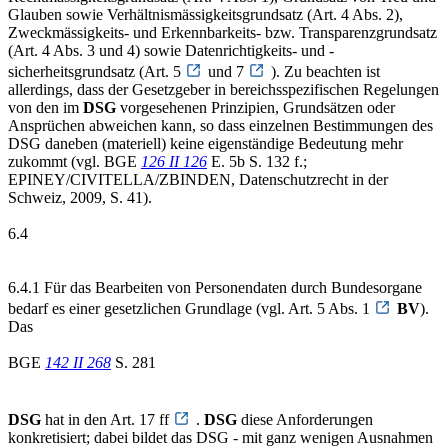
Glauben sowie Verhältnismässigkeitsgrundsatz (Art. 4 Abs. 2),
Zweckmässigkeits- und Erkennbarkeits- bzw. Transparenzgrundsatz
(Art. 4 Abs. 3 und 4) sowie Datenrichtigkeits- und -
sicherheitsgrundsatz (Art. 5
und 7
). Zu beachten ist
allerdings, dass der Gesetzgeber in bereichsspezifischen Regelungen
von den im
DSG
vorgesehenen Prinzipien, Grundsätzen oder
Ansprüchen abweichen kann, so dass einzelnen Bestimmungen des
DSG daneben (materiell) keine eigenständige Bedeutung mehr
zukommt (vgl. BGE
126 II 126
E. 5b S. 132 f.;
EPINEY/CIVITELLA/ZBINDEN, Datenschutzrecht in der
Schweiz, 2009, S. 41).
6.4
6.4.1 Für das Bearbeiten von Personendaten durch Bundesorgane
bedarf es einer gesetzlichen Grundlage (vgl. Art. 5 Abs. 1
BV
).
Das
BGE
142 II 268
S. 281
DSG
hat in den Art. 17 ff
.
DSG
diese Anforderungen
konkretisiert; dabei bildet das DSG - mit ganz wenigen Ausnahmen