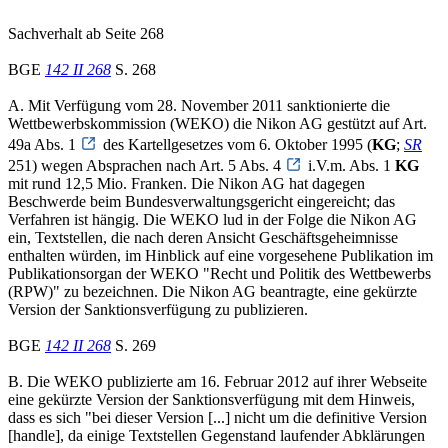
Sachverhalt ab Seite 268
BGE
142 II 268
S. 268
A. Mit Verfügung vom 28. November 2011 sanktionierte die
Wettbewerbskommission (WEKO) die Nikon AG gestützt auf Art.
49a Abs. 1
des Kartellgesetzes vom 6. Oktober 1995 (
KG
;
SR
251) wegen Absprachen nach Art. 5 Abs. 4
i.V.m. Abs. 1
KG
mit rund 12,5 Mio. Franken. Die Nikon AG hat dagegen
Beschwerde beim Bundesverwaltungsgericht eingereicht; das
Verfahren ist hängig. Die WEKO lud in der Folge die Nikon AG
ein, Textstellen, die nach deren Ansicht Geschäftsgeheimnisse
enthalten würden, im Hinblick auf eine vorgesehene Publikation im
Publikationsorgan der WEKO "Recht und Politik des Wettbewerbs
(RPW)" zu bezeichnen. Die Nikon AG beantragte, eine gekürzte
Version der Sanktionsverfügung zu publizieren.
BGE
142 II 268
S. 269
B. Die WEKO publizierte am 16. Februar 2012 auf ihrer Webseite
eine gekürzte Version der Sanktionsverfügung mit dem Hinweis,
dass es sich "bei dieser Version [...] nicht um die definitive Version
[handle], da einige Textstellen Gegenstand laufender Abklärungen