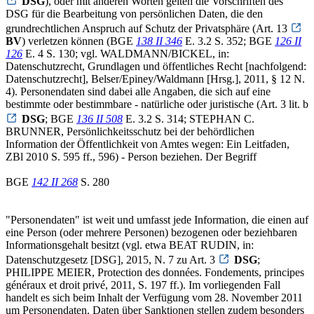
DSG
), oder mit anderen Worten gelten die Vorschriften des
DSG für die Bearbeitung von persönlichen Daten, die den
grundrechtlichen Anspruch auf Schutz der Privatsphäre (Art. 13
BV
) verletzen können (BGE
138 II 346
E. 3.2 S. 352; BGE
126 II
126
E. 4 S. 130; vgl. WALDMANN/BICKEL, in:
Datenschutzrecht, Grundlagen und öffentliches Recht [nachfolgend:
Datenschutzrecht], Belser/Epiney/Waldmann [Hrsg.], 2011, § 12 N.
4). Personendaten sind dabei alle Angaben, die sich auf eine
bestimmte oder bestimmbare - natürliche oder juristische (Art. 3 lit. b
DSG
; BGE
136 II 508
E. 3.2 S. 314; STEPHAN C.
BRUNNER, Persönlichkeitsschutz bei der behördlichen
Information der Öffentlichkeit von Amtes wegen: Ein Leitfaden,
ZBl 2010 S. 595 ff., 596) - Person beziehen. Der Begriff
BGE
142 II 268
S. 280
"Personendaten" ist weit und umfasst jede Information, die einen auf
eine Person (oder mehrere Personen) bezogenen oder beziehbaren
Informationsgehalt besitzt (vgl. etwa BEAT RUDIN, in:
Datenschutzgesetz [DSG], 2015, N. 7 zu Art. 3
DSG
;
PHILIPPE MEIER, Protection des données. Fondements, principes
généraux et droit privé, 2011, S. 197 ff.). Im vorliegenden Fall
handelt es sich beim Inhalt der Verfügung vom 28. November 2011
um Personendaten. Daten über Sanktionen stellen zudem besonders