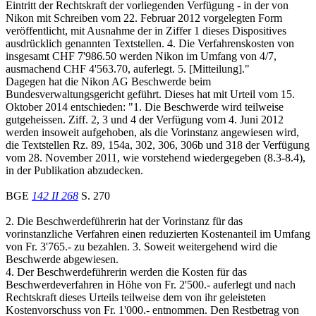
Eintritt der Rechtskraft der vorliegenden Verfügung - in der von
Nikon mit Schreiben vom 22. Februar 2012 vorgelegten Form
veröffentlicht, mit Ausnahme der in Ziffer 1 dieses Dispositives
ausdrücklich genannten Textstellen. 4. Die Verfahrenskosten von
insgesamt CHF 7'986.50 werden Nikon im Umfang von 4/7,
ausmachend CHF 4'563.70, auferlegt. 5. [Mitteilung]."
Dagegen hat die Nikon AG Beschwerde beim
Bundesverwaltungsgericht geführt. Dieses hat mit Urteil vom 15.
Oktober 2014 entschieden: "1. Die Beschwerde wird teilweise
gutgeheissen. Ziff. 2, 3 und 4 der Verfügung vom 4. Juni 2012
werden insoweit aufgehoben, als die Vorinstanz angewiesen wird,
die Textstellen Rz. 89, 154a, 302, 306, 306b und 318 der Verfügung
vom 28. November 2011, wie vorstehend wiedergegeben (8.3-8.4),
in der Publikation abzudecken.
BGE
142 II 268
S. 270
2. Die Beschwerdeführerin hat der Vorinstanz für das
vorinstanzliche Verfahren einen reduzierten Kostenanteil im Umfang
von Fr. 3'765.- zu bezahlen. 3. Soweit weitergehend wird die
Beschwerde abgewiesen.
4. Der Beschwerdeführerin werden die Kosten für das
Beschwerdeverfahren in Höhe von Fr. 2'500.- auferlegt und nach
Rechtskraft dieses Urteils teilweise dem von ihr geleisteten
Kostenvorschuss von Fr. 1'000.- entnommen. Den Restbetrag von