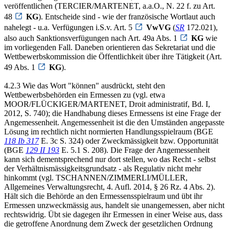
veröffentlichen (TERCIER/MARTENET, a.a.O., N. 22 f. zu Art.
48
KG
). Entscheide sind - wie der französische Wortlaut auch
nahelegt - u.a. Verfügungen i.S.v. Art. 5
VwVG
(
SR
172.021),
also auch Sanktionsverfügungen nach Art. 49a Abs. 1
KG
wie
im vorliegenden Fall. Daneben orientieren das Sekretariat und die
Wettbewerbskommission die Öffentlichkeit über ihre Tätigkeit (Art.
49 Abs. 1
KG
).
4.2.3 Wie das Wort "können" ausdrückt, steht den
Wettbewerbsbehörden ein Ermessen zu (vgl. etwa
MOOR/FLÜCKIGER/MARTENET, Droit administratif, Bd. I,
2012, S. 740); die Handhabung dieses Ermessens ist eine Frage der
Angemessenheit. Angemessenheit ist die den Umständen angepasste
Lösung im rechtlich nicht normierten Handlungsspielraum (BGE
118 Ib 317
E. 3c S. 324) oder Zweckmässigkeit bzw. Opportunität
(BGE
129 II 193
E. 5.1 S. 208). Die Frage der Angemessenheit
kann sich dementsprechend nur dort stellen, wo das Recht - selbst
der Verhältnismässigkeitsgrundsatz - als Regulativ nicht mehr
hinkommt (vgl. TSCHANNEN/ZIMMERLI/MÜLLER,
Allgemeines Verwaltungsrecht, 4. Aufl. 2014, § 26 Rz. 4 Abs. 2).
Hält sich die Behörde an den Ermessensspielraum und übt ihr
Ermessen unzweckmässig aus, handelt sie unangemessen, aber nicht
rechtswidrig. Übt sie dagegen ihr Ermessen in einer Weise aus, dass
die getroffene Anordnung dem Zweck der gesetzlichen Ordnung