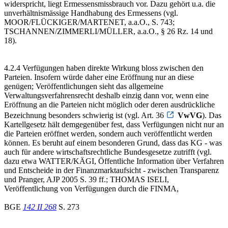
widerspricht, liegt Ermessensmissbrauch vor. Dazu gehört u.a. die
unverhältnismässige Handhabung des Ermessens (vgl.
MOOR/FLÜCKIGER/MARTENET, a.a.O., S. 743;
TSCHANNEN/ZIMMERLI/MÜLLER, a.a.O., § 26 Rz. 14 und
18).
4.2.4 Verfügungen haben direkte Wirkung bloss zwischen den
Parteien. Insofern würde daher eine Eröffnung nur an diese
genügen; Veröffentlichungen sieht das allgemeine
Verwaltungsverfahrensrecht deshalb einzig dann vor, wenn eine
Eröffnung an die Parteien nicht möglich oder deren ausdrückliche
Bezeichnung besonders schwierig ist (vgl. Art. 36
VwVG
). Das
Kartellgesetz hält demgegenüber fest, dass Verfügungen nicht nur an
die Parteien eröffnet werden, sondern auch veröffentlicht werden
können. Es beruht auf einem besonderen Grund, dass das KG - was
auch für andere wirtschaftsrechtliche Bundesgesetze zutrifft (vgl.
dazu etwa WATTER/KÄGI, Öffentliche Information über Verfahren
und Entscheide in der Finanzmarktaufsicht - zwischen Transparenz
und Pranger, AJP 2005 S. 39 ff.; THOMAS ISELI,
Veröffentlichung von Verfügungen durch die FINMA,
BGE
142 II 268
S. 273