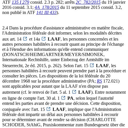
ATF
135 I 279
consid. 2.3 p. 282; arrêts
2C_782/2015
du 19 janvier
2016 consid. 3.1;
4A_178/2015
du 11 septembre 2015 consid. 3.2,
non publié in ATF
141 III 433
).
2.4 Dans la procédure d'assistance administrative en matière fiscale,
l'Administration fédérale doit informer, selon les modalités décrites
aux art. 14
et 14a
LAAF
, les personnes concernées et les
autres personnes habilitées à recourir quant au principe de l'échange
et à l'étendue des informations qu'elle entend communiquer
(DONATSCH/HEIMGARTNER/MEYER/SIMONEK,
Internationale Rechtshilfe, unter Einbezug der Amtshilfe im
Steuerrecht, 2e éd. 2015, p. 262). Selon l'art. 15
LAAF
, les
personnes habilitées à recourir peuvent prendre part à la procédure et
consulter les pièces. Les dispositions de la loi fédérale du 20
décembre 1968 sur la procédure administrative (PA;
RS
172.021)
sont applicables pour autant que la LAAF n'en dispose pas
autrement (cf. le renvoi de l'art. 5 al. 1
LAAF
). Entre notamment
en ligne de compte l'art. 30 al. 1
PA
, selon lequel l'autorité
entend les parties avant de prendre une décision. Cette disposition,
conjuguée avec l'art. 15
LAAF
, implique que l'Administration
fédérale doit impartir un délai aux personnes habilitées à recourir
pour se déterminer avant de rendre sa décision (CHARLOTTE
SCHODER, StAhiG, Praxiskommentar zum Bundesgesetz über die