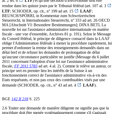
al. 2 let. b
LTF
) et qu'une décision d'irrecevabilité doit être
rendue dans les quinze jours par le Tribunal fédéral (art. 107 al. 3
LTF
; SCHODER, op. cit., n° 199 ad art. 15
LAAF
;
BEUSCH/SPÖRRI, in Kommentar zum Schweizerischen
Steuerrecht, in Internationales Steuerrecht, n° 333 ad art. 26 OECD
MA [Abschnitt VI: Besondere Bestimmungen]; DINA BETI, La
nouvelle loi sur l'assistance administrative internationale en matière
fiscale - une vue d'ensemble, Archives 81 p. 191). Selon le Message
du Conseil fédéral, le principe de diligence consacré dans la LAAF
oblige l'Administration fédérale à mener la procédure rapidement, lui
permet d'ordonner la remise des renseignements demandés dans un
délai bref et de refuser les demandes de prolongation de délai
qu'aucune circonstance particulière ne justifie (Message du 6 juillet
2011 concernant l'adoption d'une loi sur l'assistance administrative
fiscale,
FF 2011 5783
ad art. 4 al. 2). Comme le relève un auteur, ce
principe sert en premier lieu les intérêts de la Suisse à un
fonctionnement correct de l'assistance administrative vis-à-vis des
Etats requérants, et non pas ceux des contribuables visés par une
demande (SCHODER, op. cit., n° 43 ad art. 4
LAAF
).
BGE
142 II 218
S. 225
2.6 Traiter une demande de manière diligente ne signifie pas que la
procédure doit être menée systématiquement comme s'il s'agissait