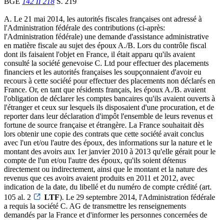
BGE
142 II 218
S. 219
A. Le 21 mai 2014, les autorités fiscales françaises ont adressé à
l'Administration fédérale des contributions (ci-après:
l'Administration fédérale) une demande d'assistance administrative
en matière fiscale au sujet des époux A./B. Lors du contrôle fiscal
dont ils faisaient l'objet en France, il était apparu qu'ils avaient
consulté la société genevoise C. Ltd pour effectuer des placements
financiers et les autorités françaises les soupçonnaient d'avoir eu
recours à cette société pour effectuer des placements non déclarés en
France. Or, en tant que résidents français, les époux A./B. avaient
l'obligation de déclarer les comptes bancaires qu'ils avaient ouverts à
l'étranger et ceux sur lesquels ils disposaient d'une procuration, et de
reporter dans leur déclaration d'impôt l'ensemble de leurs revenus et
fortune de source française et étrangère. La France souhaitait dès
lors obtenir une copie des contrats que cette société avait conclus
avec l'un et/ou l'autre des époux, des informations sur la nature et le
montant des avoirs aux 1er janvier 2010 à 2013 qu'elle gérait pour le
compte de l'un et/ou l'autre des époux, qu'ils soient détenus
directement ou indirectement, ainsi que le montant et la nature des
revenus que ces avoirs avaient produits en 2011 et 2012, avec
indication de la date, du libellé et du numéro de compte crédité (art.
105 al. 2
LTF
). Le 29 septembre 2014, l'Administration fédérale
a requis la société C. AG de transmettre les renseignements
demandés par la France et d'informer les personnes concernées de