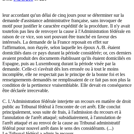
leur accordant qu'un délai de cinq jours pour se déterminer sur la
demande d'assistance administrative française, sans invoquer de
motif pour justifier le caractère expéditif de la procédure. Il n'y avait
toutefois pas lieu de renvoyer la cause à l'Administration fédérale en
raison de ce vice, son sort pouvant être tranché en faveur des
intéressés. La demande de la France reposait en effet sur
l'affirmation, non étayée, selon laquelle les époux A./B. étaient
domiciliés dans ce pays durant la période considérée; or, ces derniers
avaient produit des documents établissant qu'ils étaient domiciliés en
Espagne, puis au Luxembourg durant la période visée par la
demande. Celle-ci s'avérait dès lors erronée ou à tout le moins
incomplète, elle ne respectait pas le principe de la bonne foi et les
renseignements demandés ne remplissaient de ce fait pas non plus la
condition de la pertinence vraisemblable. Elle devait en conséquence
être déclarée irrecevable.
C. L'Administration fédérale interjette un recours en matière de droit
public au Tribunal fédéral à l'encontre de cet arrêt. Elle conclut
principalement, sous suite de frais, à l'admission du recours et à
l'annulation de l'arrêt attaqué; subsidiairement, à l'annulation de
l'arrêt attaqué et au renvoi de la cause au Tribunal administratif
fédéral pour nouvel arrêt dans le sens des considérants. (...)
Le Tribunal fédéral a admis le recours.