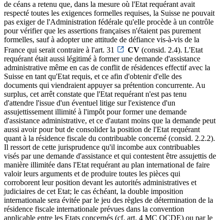
de céans a retenu que, dans la mesure où l'Etat requérant avait
respecté toutes les exigences formelles requises, la Suisse ne pouvait
pas exiger de l'Administration fédérale qu'elle procède à un contrôle
pour vérifier que les assertions françaises n'étaient pas purement
formelles, sauf à adopter une attitude de défiance vis-à-vis de la
France qui serait contraire à l'art. 31
CV
(consid. 2.4). L'Etat
requérant était aussi légitimé à former une demande d'assistance
administrative même en cas de conflit de résidences effectif avec la
Suisse en tant qu'Etat requis, et ce afin d'obtenir d'elle des
documents qui viendraient appuyer sa prétention concurrente. Au
surplus, cet arrêt constate que l'Etat requérant n'est pas tenu
d'attendre l'issue d'un éventuel litige sur l'existence d'un
assujettissement illimité à l'impôt pour former une demande
d'assistance administrative, et ce d'autant moins que la demande peut
aussi avoir pour but de consolider la position de l'Etat requérant
quant à la résidence fiscale du contribuable concerné (consid. 2.2.2).
Il ressort de cette jurisprudence qu'il incombe aux contribuables
visés par une demande d'assistance et qui contestent être assujettis de
manière illimitée dans l'Etat requérant au plan international de faire
valoir leurs arguments et de produire toutes les pièces qui
corroborent leur position devant les autorités administratives et
judiciaires de cet Etat; le cas échéant, la double imposition
internationale sera évitée par le jeu des règles de détermination de la
résidence fiscale internationale prévues dans la convention
applicable entre les Etats concernés (cf. art. 4 MC OCDE) ou par le