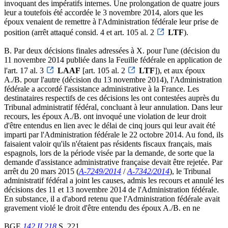
invoquant des impératifs internes. Une prolongation de quatre jours
leur a toutefois été accordée le 3 novembre 2014, alors que les
époux venaient de remettre à l'Administration fédérale leur prise de
position (arrêt attaqué consid. 4 et art. 105 al. 2
LTF
).
B. Par deux décisions finales adressées à X. pour l'une (décision du
11 novembre 2014 publiée dans la Feuille fédérale en application de
l'art. 17 al. 3
LAAF
[art. 105 al. 2
LTF
]), et aux époux
A./B. pour l'autre (décision du 13 novembre 2014), l'Administration
fédérale a accordé l'assistance administrative à la France. Les
destinataires respectifs de ces décisions les ont contestées auprès du
Tribunal administratif fédéral, concluant à leur annulation. Dans leur
recours, les époux A./B. ont invoqué une violation de leur droit
d'être entendus en lien avec le délai de cinq jours qui leur avait été
imparti par l'Administration fédérale le 22 octobre 2014. Au fond, ils
faisaient valoir qu'ils n'étaient pas résidents fiscaux français, mais
espagnols, lors de la période visée par la demande, de sorte que la
demande d'assistance administrative française devait être rejetée. Par
arrêt du 20 mars 2015 (
A-7249/2014
/
A-7342/2014
), le Tribunal
administratif fédéral a joint les causes, admis les recours et annulé les
décisions des 11 et 13 novembre 2014 de l'Administration fédérale.
En substance, il a d'abord retenu que l'Administration fédérale avait
gravement violé le droit d'être entendu des époux A./B. en ne
BGE
142 II 218
S. 221