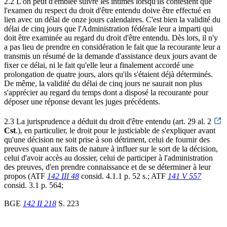
2.2 L'on peut d'emblée suivre les intimés lorsqu'ils contestent que
l'examen du respect du droit d'être entendu doive être effectué en
lien avec un délai de onze jours calendaires. C'est bien la validité du
délai de cinq jours que l'Administration fédérale leur a imparti qui
doit être examinée au regard du droit d'être entendu. Dès lors, il n'y
a pas lieu de prendre en considération le fait que la recourante leur a
transmis un résumé de la demande d'assistance deux jours avant de
fixer ce délai, ni le fait qu'elle leur a finalement accordé une
prolongation de quatre jours, alors qu'ils s'étaient déjà déterminés.
De même, la validité du délai de cinq jours ne saurait non plus
s'apprécier au regard du temps dont a disposé la recourante pour
déposer une réponse devant les juges précédents.
2.3 La jurisprudence a déduit du droit d'être entendu (art. 29 al. 2
Cst
.), en particulier, le droit pour le justiciable de s'expliquer avant
qu'une décision ne soit prise à son détriment, celui de fournir des
preuves quant aux faits de nature à influer sur le sort de la décision,
celui d'avoir accès au dossier, celui de participer à l'administration
des preuves, d'en prendre connaissance et de se déterminer à leur
propos (ATF
142 III 48
consid. 4.1.1 p. 52 s.; ATF
141 V 557
consid. 3.1 p. 564;
BGE
142 II 218
S. 223