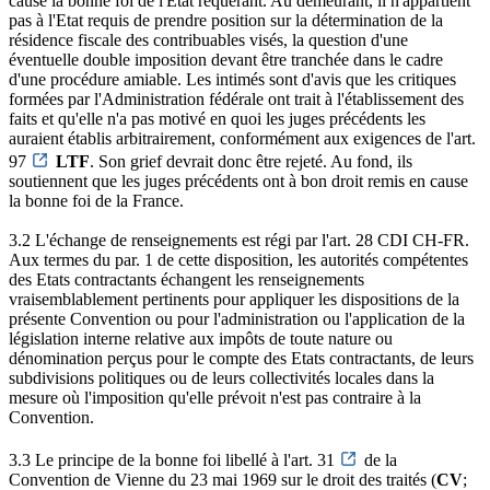
cause la bonne foi de l'Etat requérant. Au demeurant, il n'appartient
pas à l'Etat requis de prendre position sur la détermination de la
résidence fiscale des contribuables visés, la question d'une
éventuelle double imposition devant être tranchée dans le cadre
d'une procédure amiable. Les intimés sont d'avis que les critiques
formées par l'Administration fédérale ont trait à l'établissement des
faits et qu'elle n'a pas motivé en quoi les juges précédents les
auraient établis arbitrairement, conformément aux exigences de l'art.
97
LTF
. Son grief devrait donc être rejeté. Au fond, ils
soutiennent que les juges précédents ont à bon droit remis en cause
la bonne foi de la France.
3.2 L'échange de renseignements est régi par l'art. 28 CDI CH-FR.
Aux termes du par. 1 de cette disposition, les autorités compétentes
des Etats contractants échangent les renseignements
vraisemblablement pertinents pour appliquer les dispositions de la
présente Convention ou pour l'administration ou l'application de la
législation interne relative aux impôts de toute nature ou
dénomination perçus pour le compte des Etats contractants, de leurs
subdivisions politiques ou de leurs collectivités locales dans la
mesure où l'imposition qu'elle prévoit n'est pas contraire à la
Convention.
3.3 Le principe de la bonne foi libellé à l'art. 31
de la
Convention de Vienne du 23 mai 1969 sur le droit des traités (
CV
;