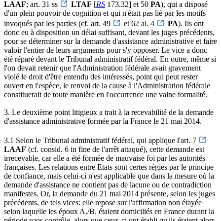
LAAF
; art. 31 ss
LTAF
[
RS
173.32] et 50
PA
), qui a disposé
d'un plein pouvoir de cognition et qui n'était pas lié par les motifs
invoqués par les parties (cf. art. 49
et 62 al. 4
PA
). Ils ont
donc eu à disposition un délai suffisant, devant les juges précédents,
pour se déterminer sur la demande d'assistance administrative et faire
valoir l'entier de leurs arguments pour s'y opposer. Le vice a donc
été réparé devant le Tribunal administratif fédéral. En outre, même si
l'on devait retenir que l'Administration fédérale avait gravement
violé le droit d'être entendu des intéressés, point qui peut rester
ouvert en l'espèce, le renvoi de la cause à l'Administration fédérale
constituerait de toute manière en l'occurrence une vaine formalité.
3. Le deuxième point litigieux a trait à la recevabilité de la demande
d'assistance administrative formée par la France le 21 mai 2014.
3.1 Selon le Tribunal administratif fédéral, qui applique l'art. 7
LAAF
(cf. consid. 6 in fine de l'arrêt attaqué), cette demande est
irrecevable, car elle a été formée de mauvaise foi par les autorités
françaises. Les relations entre Etats sont certes régies par le principe
de confiance, mais celui-ci n'est applicable que dans la mesure où la
demande d'assistance ne contient pas de lacune ou de contradiction
manifestes. Or, la demande du 21 mai 2014 présente, selon les juges
précédents, de tels vices: elle repose sur l'affirmation non étayée
selon laquelle les époux A./B. étaient domiciliés en France durant la
période sous contrôle, alors que ceux-ci ont établi qu'ils étaient alors