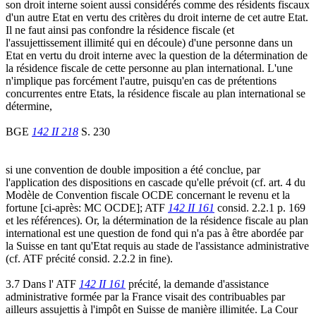
son droit interne soient aussi considérés comme des résidents fiscaux
d'un autre Etat en vertu des critères du droit interne de cet autre Etat.
Il ne faut ainsi pas confondre la résidence fiscale (et
l'assujettissement illimité qui en découle) d'une personne dans un
Etat en vertu du droit interne avec la question de la détermination de
la résidence fiscale de cette personne au plan international. L'une
n'implique pas forcément l'autre, puisqu'en cas de prétentions
concurrentes entre Etats, la résidence fiscale au plan international se
détermine,
BGE
142 II 218
S. 230
si une convention de double imposition a été conclue, par
l'application des dispositions en cascade qu'elle prévoit (cf. art. 4 du
Modèle de Convention fiscale OCDE concernant le revenu et la
fortune [ci-après: MC OCDE]; ATF
142 II 161
consid. 2.2.1 p. 169
et les références). Or, la détermination de la résidence fiscale au plan
international est une question de fond qui n'a pas à être abordée par
la Suisse en tant qu'Etat requis au stade de l'assistance administrative
(cf. ATF précité consid. 2.2.2 in fine).
3.7 Dans l' ATF
142 II 161
précité, la demande d'assistance
administrative formée par la France visait des contribuables par
ailleurs assujettis à l'impôt en Suisse de manière illimitée. La Cour