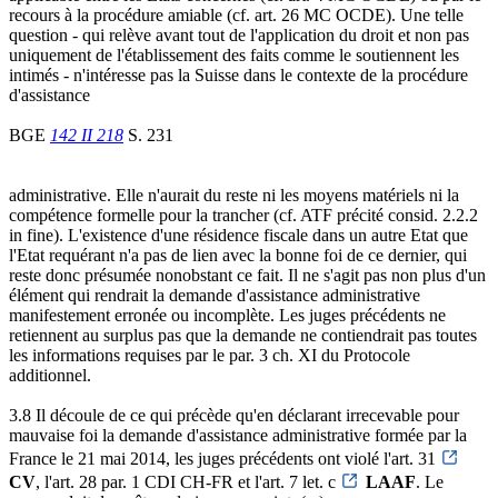
recours à la procédure amiable (cf. art. 26 MC OCDE). Une telle
question - qui relève avant tout de l'application du droit et non pas
uniquement de l'établissement des faits comme le soutiennent les
intimés - n'intéresse pas la Suisse dans le contexte de la procédure
d'assistance
BGE
142 II 218
S. 231
administrative. Elle n'aurait du reste ni les moyens matériels ni la
compétence formelle pour la trancher (cf. ATF précité consid. 2.2.2
in fine). L'existence d'une résidence fiscale dans un autre Etat que
l'Etat requérant n'a pas de lien avec la bonne foi de ce dernier, qui
reste donc présumée nonobstant ce fait. Il ne s'agit pas non plus d'un
élément qui rendrait la demande d'assistance administrative
manifestement erronée ou incomplète. Les juges précédents ne
retiennent au surplus pas que la demande ne contiendrait pas toutes
les informations requises par le par. 3 ch. XI du Protocole
additionnel.
3.8 Il découle de ce qui précède qu'en déclarant irrecevable pour
mauvaise foi la demande d'assistance administrative formée par la
France le 21 mai 2014, les juges précédents ont violé l'art. 31
CV
, l'art. 28 par. 1 CDI CH-FR et l'art. 7 let. c
LAAF
. Le