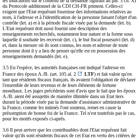
les indications sur le contenu de la demande figurant au par. 3 ch. XI
du Protocole additionnel de la CDI CH-FR priment. Celles-ci
exigent que l'Etat requérant fournisse des informations relatives au
nom, à l'adresse et à l'identification de la personne faisant l'objet d'un
contrôle (let. a) et à la période fiscale visée par la demande (let. b).
L'Etat requérant doit aussi fournir une description des
renseignements recherchés, notamment leur nature et la forme sous
laquelle il souhaite les recevoir (let. c), le but fiscal poursuivi (let. d)
et, dans la mesure où ils sont connus, les nom et adresse de toute
personne dont il y a lieu de penser qu'elle est en possession des
renseignements demandés (let. e).
3.5 En l'espèce, les autorités françaises ont indiqué l'adresse en
France des époux A./B. (art. 105 al. 2
LTF
) et fait valoir qu'en
tant que résidents fiscaux français, ils avaient l'obligation de déclarer
l'ensemble de leurs revenus et de leurs éléments de fortune
mondiaux. Les juges précédents sont d'avis que le fait que les époux
A./B. aient été assujettis de manière illimitée dans un Etat tiers
durant la période visée par la demande d'assistance administrative de
la France, comme les intimés l'ont soutenu, remet en cause la
présomption de bonne foi de la France. Tel n'est toutefois pas le cas,
pour les motifs exposés ci-après.
3.6 Il peut arriver que les contribuables dont l'Etat requérant fait
valoir qu'ils sont résidents fiscaux de cet Etat en vertu des critères de