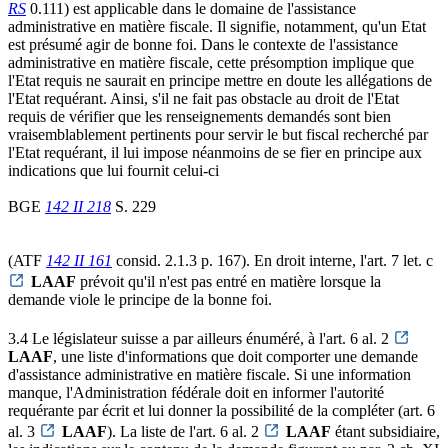
RS
0.111) est applicable dans le domaine de l'assistance
administrative en matière fiscale. Il signifie, notamment, qu'un Etat
est présumé agir de bonne foi. Dans le contexte de l'assistance
administrative en matière fiscale, cette présomption implique que
l'Etat requis ne saurait en principe mettre en doute les allégations de
l'Etat requérant. Ainsi, s'il ne fait pas obstacle au droit de l'Etat
requis de vérifier que les renseignements demandés sont bien
vraisemblablement pertinents pour servir le but fiscal recherché par
l'Etat requérant, il lui impose néanmoins de se fier en principe aux
indications que lui fournit celui-ci
BGE
142 II 218
S. 229
(ATF
142 II 161
consid. 2.1.3 p. 167). En droit interne, l'art. 7 let. c
LAAF
prévoit qu'il n'est pas entré en matière lorsque la
demande viole le principe de la bonne foi.
3.4 Le législateur suisse a par ailleurs énuméré, à l'art. 6 al. 2
LAAF
, une liste d'informations que doit comporter une demande
d'assistance administrative en matière fiscale. Si une information
manque, l'Administration fédérale doit en informer l'autorité
requérante par écrit et lui donner la possibilité de la compléter (art. 6
al. 3
LAAF
). La liste de l'art. 6 al. 2
LAAF
étant subsidiaire,