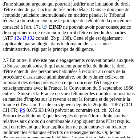
d'une situation urgente qui pourrait justifier une limitation du droit
d'être entendu par l'octroi de très brefs délais. Dans le domaine de
l'entraide judiciaire internationale en matière pénale, le Tribunal
fédéral a du reste retenu que le principe de célérité de la procédure
consacré à l'art. 17a
EIMP
ne pouvait avoir pour conséquence
de supprimer ou de restreindre le droit d'être entendu des parties
(ATF
124 II 132
consid. 2b p. 138). Cette règle est également
applicable, par analogie, dans le domaine de l'assistance
administrative, régi par le principe de diligence.
2.7 En outre, il n'existe pas d'engagements conventionnels auxquels
la Suisse aurait souscrit qui auraient pour effet de limiter le droit
d'être entendu des personnes habilitées à recourir au cours de la
procédure d'assistance administrative, ou de rythmer celle-ci en
imposant des délais précis. En ce qui concerne l'échange de
renseignements avec la France, la Convention du 9 septembre 1966
entre la Suisse et la France en vue d'éliminer les doubles impositions
en matière d'impôts sur le revenu et sur la fortune et de prévenir la
fraude et l'évasion fiscale en vigueur depuis le 26 juillet 1967 (CDI
CH-FR;
RS
0.672.934.91) prévoit au contraire (cf. ch. XI du
Protocole additionnel) que les règles de procédure administrative
relatives aux droits du contribuable s'appliquent dans l'Etat requis,
tout en relevant que leur application ne peut entraver ou retarder
indûment les échanges effectifs de renseignements. Or, le fait
d'octroyer aux personnes habilitées à recourir un délai raisonnable