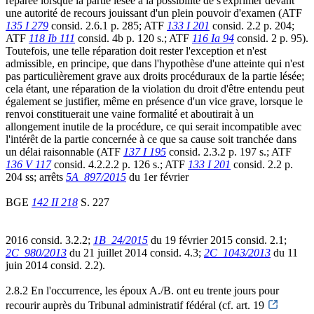
réparée lorsque la partie lésée a la possibilité de s'exprimer devant
une autorité de recours jouissant d'un plein pouvoir d'examen (ATF
135 I 279
consid. 2.6.1 p. 285; ATF
133 I 201
consid. 2.2 p. 204;
ATF
118 Ib 111
consid. 4b p. 120 s.; ATF
116 Ia 94
consid. 2 p. 95).
Toutefois, une telle réparation doit rester l'exception et n'est
admissible, en principe, que dans l'hypothèse d'une atteinte qui n'est
pas particulièrement grave aux droits procéduraux de la partie lésée;
cela étant, une réparation de la violation du droit d'être entendu peut
également se justifier, même en présence d'un vice grave, lorsque le
renvoi constituerait une vaine formalité et aboutirait à un
allongement inutile de la procédure, ce qui serait incompatible avec
l'intérêt de la partie concernée à ce que sa cause soit tranchée dans
un délai raisonnable (ATF
137 I 195
consid. 2.3.2 p. 197 s.; ATF
136 V 117
consid. 4.2.2.2 p. 126 s.; ATF
133 I 201
consid. 2.2 p.
204 ss; arrêts
5A_897/2015
du 1er février
BGE
142 II 218
S. 227
2016 consid. 3.2.2;
1B_24/2015
du 19 février 2015 consid. 2.1;
2C_980/2013
du 21 juillet 2014 consid. 4.3;
2C_1043/2013
du 11
juin 2014 consid. 2.2).
2.8.2 En l'occurrence, les époux A./B. ont eu trente jours pour
recourir auprès du Tribunal administratif fédéral (cf. art. 19