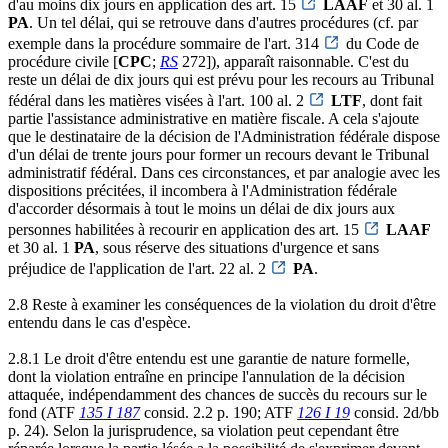
d'au moins dix jours en application des art. 15
LAAF
et 30 al. 1
PA
. Un tel délai, qui se retrouve dans d'autres procédures (cf. par
exemple dans la procédure sommaire de l'art. 314
du Code de
procédure civile [
CPC
;
RS
272]), apparaît raisonnable. C'est du
reste un délai de dix jours qui est prévu pour les recours au Tribunal
fédéral dans les matières visées à l'art. 100 al. 2
LTF
, dont fait
partie l'assistance administrative en matière fiscale. A cela s'ajoute
que le destinataire de la décision de l'Administration fédérale dispose
d'un délai de trente jours pour former un recours devant le Tribunal
administratif fédéral. Dans ces circonstances, et par analogie avec les
dispositions précitées, il incombera à l'Administration fédérale
d'accorder désormais à tout le moins un délai de dix jours aux
personnes habilitées à recourir en application des art. 15
LAAF
et 30 al. 1
PA
, sous réserve des situations d'urgence et sans
préjudice de l'application de l'art. 22 al. 2
PA
.
2.8 Reste à examiner les conséquences de la violation du droit d'être
entendu dans le cas d'espèce.
2.8.1 Le droit d'être entendu est une garantie de nature formelle,
dont la violation entraîne en principe l'annulation de la décision
attaquée, indépendamment des chances de succès du recours sur le
fond (ATF
135 I 187
consid. 2.2 p. 190; ATF
126 I 19
consid. 2d/bb
p. 24). Selon la jurisprudence, sa violation peut cependant être