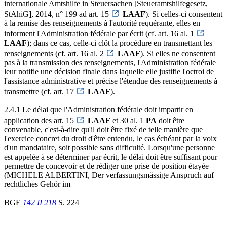
internationale Amtshilfe in Steuersachen [Steueramtshilfegesetz,
StAhiG], 2014, n° 199 ad art. 15
LAAF
). Si celles-ci consentent
à la remise des renseignements à l'autorité requérante, elles en
informent l'Administration fédérale par écrit (cf. art. 16 al. 1
LAAF
); dans ce cas, celle-ci clôt la procédure en transmettant les
renseignements (cf. art. 16 al. 2
LAAF
). Si elles ne consentent
pas à la transmission des renseignements, l'Administration fédérale
leur notifie une décision finale dans laquelle elle justifie l'octroi de
l'assistance administrative et précise l'étendue des renseignements à
transmettre (cf. art. 17
LAAF
).
2.4.1 Le délai que l'Administration fédérale doit impartir en
application des art. 15
LAAF
et 30 al. 1
PA
doit être
convenable, c'est-à-dire qu'il doit être fixé de telle manière que
l'exercice concret du droit d'être entendu, le cas échéant par la voix
d'un mandataire, soit possible sans difficulté. Lorsqu'une personne
est appelée à se déterminer par écrit, le délai doit être suffisant pour
permettre de concevoir et de rédiger une prise de position étayée
(MICHELE ALBERTINI, Der verfassungsmässige Anspruch auf
rechtliches Gehör im
BGE
142 II 218
S. 224