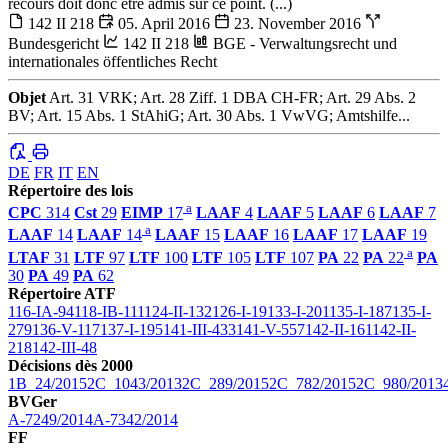
recours doit donc être admis sur ce point. (...)
142 II 218
05. April 2016
23. November 2016
Bundesgericht
142 II 218
BGE - Verwaltungsrecht und
internationales öffentliches Recht
Objet
Art. 31 VRK; Art. 28 Ziff. 1 DBA CH-FR; Art. 29 Abs. 2
BV; Art. 15 Abs. 1 StAhiG; Art. 30 Abs. 1 VwVG; Amtshilfe...
DE
FR
IT
EN
Répertoire des lois
a
CPC
314
Cst
29
EIMP
17
LAAF
4
LAAF
5
LAAF
6
LAAF
7
a
LAAF
14
LAAF
14
LAAF
15
LAAF
16
LAAF
17
LAAF
19
a
LTAF
31
LTF
97
LTF
100
LTF
105
LTF
107
PA
22
PA
22
PA
30
PA
49
PA
62
Répertoire ATF
116-IA-94
118-IB-111
124-II-132
126-I-19
133-I-201
135-I-187
135-I-
279
136-V-117
137-I-195
141-III-433
141-V-557
142-II-161
142-II-
218
142-III-48
Décisions dès 2000
1B_24/2015
2C_1043/2013
2C_289/2015
2C_782/2015
2C_980/2013
BVGer
A-7249/2014
A-7342/2014
FF