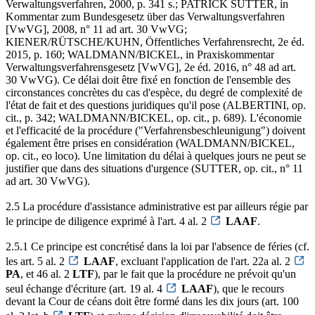
Verwaltungsverfahren, 2000, p. 341 s.; PATRICK SUTTER, in
Kommentar zum Bundesgesetz über das Verwaltungsverfahren
[VwVG], 2008, n° 11 ad art. 30 VwVG;
KIENER/RÜTSCHE/KUHN, Öffentliches Verfahrensrecht, 2e éd.
2015, p. 160; WALDMANN/BICKEL, in Praxiskommentar
Verwaltungsverfahrensgesetz [VwVG], 2e éd. 2016, n° 48 ad art.
30 VwVG). Ce délai doit être fixé en fonction de l'ensemble des
circonstances concrètes du cas d'espèce, du degré de complexité de
l'état de fait et des questions juridiques qu'il pose (ALBERTINI, op.
cit., p. 342; WALDMANN/BICKEL, op. cit., p. 689). L'économie
et l'efficacité de la procédure ("Verfahrensbeschleunigung") doivent
également être prises en considération (WALDMANN/BICKEL,
op. cit., eo loco). Une limitation du délai à quelques jours ne peut se
justifier que dans des situations d'urgence (SUTTER, op. cit., n° 11
ad art. 30 VwVG).
2.5 La procédure d'assistance administrative est par ailleurs régie par
le principe de diligence exprimé à l'art. 4 al. 2
LAAF
.
2.5.1 Ce principe est concrétisé dans la loi par l'absence de féries (cf.
les art. 5 al. 2
LAAF
, excluant l'application de l'art. 22a al. 2
PA
, et 46 al. 2
LTF
), par le fait que la procédure ne prévoit qu'un
seul échange d'écriture (art. 19 al. 4
LAAF
), que le recours
devant la Cour de céans doit être formé dans les dix jours (art. 100