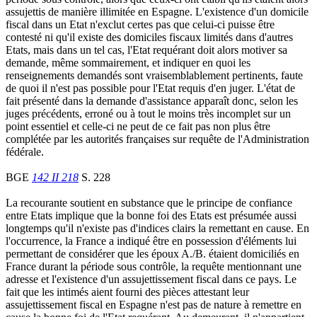
assujettis de manière illimitée en Espagne. L'existence d'un domicile
fiscal dans un Etat n'exclut certes pas que celui-ci puisse être
contesté ni qu'il existe des domiciles fiscaux limités dans d'autres
Etats, mais dans un tel cas, l'Etat requérant doit alors motiver sa
demande, même sommairement, et indiquer en quoi les
renseignements demandés sont vraisemblablement pertinents, faute
de quoi il n'est pas possible pour l'Etat requis d'en juger. L'état de
fait présenté dans la demande d'assistance apparaît donc, selon les
juges précédents, erroné ou à tout le moins très incomplet sur un
point essentiel et celle-ci ne peut de ce fait pas non plus être
complétée par les autorités françaises sur requête de l'Administration
fédérale.
BGE
142 II 218
S. 228
La recourante soutient en substance que le principe de confiance
entre Etats implique que la bonne foi des Etats est présumée aussi
longtemps qu'il n'existe pas d'indices clairs la remettant en cause. En
l'occurrence, la France a indiqué être en possession d'éléments lui
permettant de considérer que les époux A./B. étaient domiciliés en
France durant la période sous contrôle, la requête mentionnant une
adresse et l'existence d'un assujettissement fiscal dans ce pays. Le
fait que les intimés aient fourni des pièces attestant leur
assujettissement fiscal en Espagne n'est pas de nature à remettre en