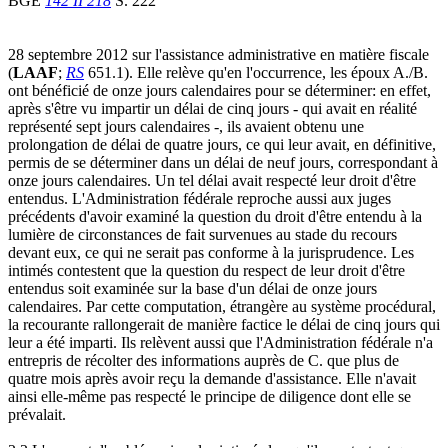
BGE
142 II 218
S. 222
28 septembre 2012 sur l'assistance administrative en matière fiscale
(
LAAF
;
RS
651.1). Elle relève qu'en l'occurrence, les époux A./B.
ont bénéficié de onze jours calendaires pour se déterminer: en effet,
après s'être vu impartir un délai de cinq jours - qui avait en réalité
représenté sept jours calendaires -, ils avaient obtenu une
prolongation de délai de quatre jours, ce qui leur avait, en définitive,
permis de se déterminer dans un délai de neuf jours, correspondant à
onze jours calendaires. Un tel délai avait respecté leur droit d'être
entendus. L'Administration fédérale reproche aussi aux juges
précédents d'avoir examiné la question du droit d'être entendu à la
lumière de circonstances de fait survenues au stade du recours
devant eux, ce qui ne serait pas conforme à la jurisprudence. Les
intimés contestent que la question du respect de leur droit d'être
entendus soit examinée sur la base d'un délai de onze jours
calendaires. Par cette computation, étrangère au système procédural,
la recourante rallongerait de manière factice le délai de cinq jours qui
leur a été imparti. Ils relèvent aussi que l'Administration fédérale n'a
entrepris de récolter des informations auprès de C. que plus de
quatre mois après avoir reçu la demande d'assistance. Elle n'avait
ainsi elle-même pas respecté le principe de diligence dont elle se
prévalait.