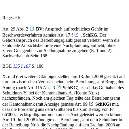
Regeste b
Art. 29 Abs. 2
BV
; Anspruch auf rechtliches Gehör im
Beschwerdeverfahren gemäss Art. 17 f
.
SchKG
. Der
Gehörsanspruch des Betreibungsgläubigers ist verletzt, wenn die
kantonale Aufsichtsbehörde eine Nachpfändung aufhebt, ohne
zuvor Gelegenheit zur Stellungnahme zu geben (E. 1 und 2).
Sachverhalt ab Seite 188
BGE
135 I 187
S. 188
X. und drei weitere Gläubiger stellten am 13. Juni 2008 gestützt auf
ihre provisorischen Verlustscheine beim Betreibungsamt Brugg den
Antrag (nach Art. 115 Abs. 3
SchKG
), es sei das Guthaben des
Schuldners Y. bei der Kantonalbank A. (Konto Nr. x)
nachzupfänden. Noch am gleichen Tag teilte das Betreibungsamt
der Kantonalbank (mit Anzeige gemäss Art. 99
SchKG
) mit,
dass die Forderung aus dem Guthaben bis zum Betrag von Fr.
66'000.- rechtsgültig nur noch an das Amt geleistet werden könne.
Am 19. Juni 2008 kündigte das Betreibungsamt dem Schuldner in
der Betreibung Nr. z die Nachpfändung auf den 24. Juni 2008 an.