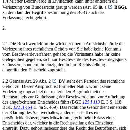
1.4 Mit der Beschwerde in Zivilsachen kann unter anderem die
Verletzung von Bundesrecht gerügt werden (Art. 95 lit. a
BGG
),
zu dem laut der Begriffsbestimmung des BGG auch das
Verfassungsrecht gehört.
2.
2.1 Die Beschwerdeführerin wirft der oberen Aufsichtsbehörde die
Verletzung ihres rechtlichen Gehörs vor. Sie habe keine Kenntnis
vom Beschwerdeverfahren gehabt; die Vorinstanz habe ihr keine
Gelegenheit gegeben, sich zur Beschwerde des Beschwerdegegners
zu äussern, sondern ihr einzig den in ihre Rechtsstellung
eingreifenden Entscheid zugestellt.
2.2 Gemäss Art. 29 Abs. 2
BV
steht den Parteien das rechtliche
Gehör zu. Dieser Anspruch ist formeller Natur, womit seine
Verletzung ungeachtet der materiellen Begründetheit des
Rechtsmittels zur Gutheissung der Beschwerde und zur Aufhebung
des angefochtenen Entscheides führt (BGE
125 I 113
E. 3 S. 118;
BGE
122 II 464
E. 4a S. 469). Das rechtliche Gehör dient einerseits
der Klärung des Sachverhaltes, anderseits stellt es ein
persönlichkeitsbezogenes Mitwirkungsrecht beim Erlass eines
Entscheides dar, welcher in die Rechtsstellung des Einzelnen
eingreift. Dazu gehört insbesondere das Recht des Betroffenen, sich