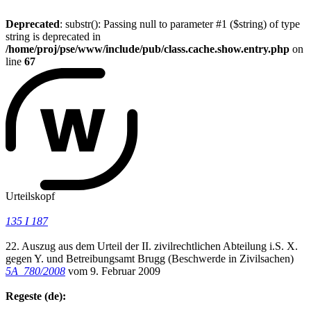
Deprecated
: substr(): Passing null to parameter #1 ($string) of type
string is deprecated in
/home/proj/pse/www/include/pub/class.cache.show.entry.php
on
line
67
Urteilskopf
135 I 187
22. Auszug aus dem Urteil der II. zivilrechtlichen Abteilung i.S. X.
gegen Y. und Betreibungsamt Brugg (Beschwerde in Zivilsachen)
5A_780/2008
vom 9. Februar 2009
Regeste (de):