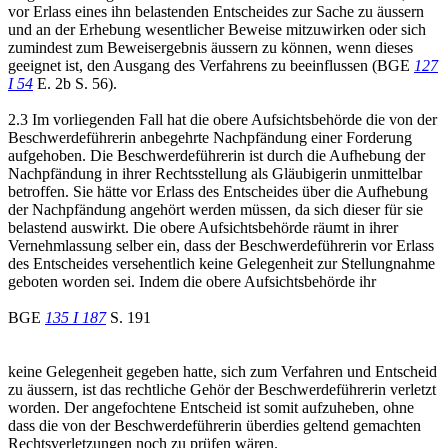
vor Erlass eines ihn belastenden Entscheides zur Sache zu äussern
und an der Erhebung wesentlicher Beweise mitzuwirken oder sich
zumindest zum Beweisergebnis äussern zu können, wenn dieses
geeignet ist, den Ausgang des Verfahrens zu beeinflussen (BGE
127
I 54
E. 2b S. 56).
2.3 Im vorliegenden Fall hat die obere Aufsichtsbehörde die von der
Beschwerdeführerin anbegehrte Nachpfändung einer Forderung
aufgehoben. Die Beschwerdeführerin ist durch die Aufhebung der
Nachpfändung in ihrer Rechtsstellung als Gläubigerin unmittelbar
betroffen. Sie hätte vor Erlass des Entscheides über die Aufhebung
der Nachpfändung angehört werden müssen, da sich dieser für sie
belastend auswirkt. Die obere Aufsichtsbehörde räumt in ihrer
Vernehmlassung selber ein, dass der Beschwerdeführerin vor Erlass
des Entscheides versehentlich keine Gelegenheit zur Stellungnahme
geboten worden sei. Indem die obere Aufsichtsbehörde ihr
BGE
135 I 187
S. 191
keine Gelegenheit gegeben hatte, sich zum Verfahren und Entscheid
zu äussern, ist das rechtliche Gehör der Beschwerdeführerin verletzt
worden. Der angefochtene Entscheid ist somit aufzuheben, ohne
dass die von der Beschwerdeführerin überdies geltend gemachten
Rechtsverletzungen noch zu prüfen wären.