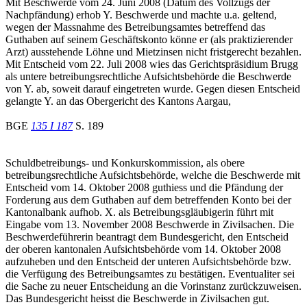
Mit Beschwerde vom 24. Juni 2008 (Datum des Vollzugs der
Nachpfändung) erhob Y. Beschwerde und machte u.a. geltend,
wegen der Massnahme des Betreibungsamtes betreffend das
Guthaben auf seinem Geschäftskonto könne er (als praktizierender
Arzt) ausstehende Löhne und Mietzinsen nicht fristgerecht bezahlen.
Mit Entscheid vom 22. Juli 2008 wies das Gerichtspräsidium Brugg
als untere betreibungsrechtliche Aufsichtsbehörde die Beschwerde
von Y. ab, soweit darauf eingetreten wurde. Gegen diesen Entscheid
gelangte Y. an das Obergericht des Kantons Aargau,
BGE
135 I 187
S. 189
Schuldbetreibungs- und Konkurskommission, als obere
betreibungsrechtliche Aufsichtsbehörde, welche die Beschwerde mit
Entscheid vom 14. Oktober 2008 guthiess und die Pfändung der
Forderung aus dem Guthaben auf dem betreffenden Konto bei der
Kantonalbank aufhob. X. als Betreibungsgläubigerin führt mit
Eingabe vom 13. November 2008 Beschwerde in Zivilsachen. Die
Beschwerdeführerin beantragt dem Bundesgericht, den Entscheid
der oberen kantonalen Aufsichtsbehörde vom 14. Oktober 2008
aufzuheben und den Entscheid der unteren Aufsichtsbehörde bzw.
die Verfügung des Betreibungsamtes zu bestätigen. Eventualiter sei
die Sache zu neuer Entscheidung an die Vorinstanz zurückzuweisen.
Das Bundesgericht heisst die Beschwerde in Zivilsachen gut.