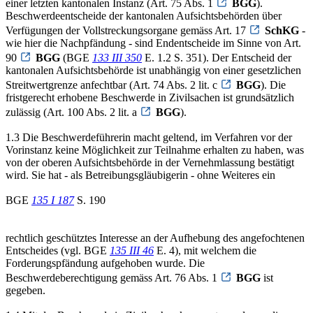
einer letzten kantonalen Instanz (Art. 75 Abs. 1
BGG
).
Beschwerdeentscheide der kantonalen Aufsichtsbehörden über
Verfügungen der Vollstreckungsorgane gemäss Art. 17
SchKG
-
wie hier die Nachpfändung - sind Endentscheide im Sinne von Art.
90
BGG
(BGE
133 III 350
E. 1.2 S. 351). Der Entscheid der
kantonalen Aufsichtsbehörde ist unabhängig von einer gesetzlichen
Streitwertgrenze anfechtbar (Art. 74 Abs. 2 lit. c
BGG
). Die
fristgerecht erhobene Beschwerde in Zivilsachen ist grundsätzlich
zulässig (Art. 100 Abs. 2 lit. a
BGG
).
1.3 Die Beschwerdeführerin macht geltend, im Verfahren vor der
Vorinstanz keine Möglichkeit zur Teilnahme erhalten zu haben, was
von der oberen Aufsichtsbehörde in der Vernehmlassung bestätigt
wird. Sie hat - als Betreibungsgläubigerin - ohne Weiteres ein
BGE
135 I 187
S. 190
rechtlich geschütztes Interesse an der Aufhebung des angefochtenen
Entscheides (vgl. BGE
135 III 46
E. 4), mit welchem die
Forderungspfändung aufgehoben wurde. Die
Beschwerdeberechtigung gemäss Art. 76 Abs. 1
BGG
ist
gegeben.