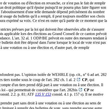
de votation ou d'élection en revanche, ce n'est pas le fait de remplir
 droit politique qu'il épuise puisqu'il ne pourra plus faire figurer son
que l'aboutissement d'une telle demande dépend précisément du nombre
t usage du bulletin qu'il a rempli, il peut toujours modifier son choix
 aura exprimé sa voix. Ce n'est en outre qu'à partir de ce moment que la
trictes prévues par la loi qui doivent être observées afin de s'assurer
rnois applicable lors des élections au Grand Conseil de ce canton prévoit
ondance. L'art. 32 al. 1 ODP/BE prévoit en outre des mesures tendant à
bulletin doit être déposé dans l'urne lorsque le local de vote n'est pas
t à une votation ou à une élection et, d'autre part, de remplir
e confondent pas. L'opinion isolée de WEHRLE (op. cit., n° 6 ad art. 282
es tiers tombe sous le coup de l'art. 282 ch. 1 al. 2
CP
, qui
 compte d'un tiers prend déjà part à une votation ou à une élection. Il
loi - qui permettrait de considérer que l'art. 282bis
CP
ne
onsid. 2.2. p. 81; ATF
135 V 153
consid. 4.1 p. 157 s). Il ne motive
r prendre part sans droit à une votation ou à une élection au sens de
e limitant à remplir des bulletins de vote, sans prendre aucune autre