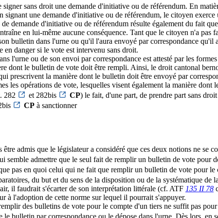
 signer sans droit une demande d'initiative ou de référendum. En matière 
En signant une demande d'initiative ou de référendum, le citoyen exerce un
re de demande d'initiative ou de référendum résulte également du fait 
'entraîne en lui-même aucune conséquence. Tant que le citoyen n'a pas fai
é son bulletin dans l'urne ou qu'il l'aura envoyé par correspondance qu'il
e en danger si le vote est intervenu sans droit.
ns l'urne ou de son envoi par correspondance est attesté par les formes s
ère dont le bulletin de vote doit être rempli. Ainsi, le droit cantonal be
qui prescrivent la manière dont le bulletin doit être envoyé par corresp
s les opérations de vote, lesquelles visent également la manière dont le 
t. 282
et 282bis
CP
) le fait, d'une part, de prendre part sans droi
82bis
CP
à sanctionner
 lors être admis que le législateur a considéré que ces deux notions ne s
qui semble admettre que le seul fait de remplir un bulletin de vote pour d
lique pas en quoi celui qui ne fait que remplir un bulletin de vote pour le
atoires, du but et du sens de la disposition ou de la systématique de la 
ir, il faudrait s'écarter de son interprétation littérale (cf. ATF
135 II 78
c
r à l'adoption de cette norme sur lequel il pourrait s'appuyer.
 remplir des bulletins de vote pour le compte d'un tiers ne suffit pas pou
ie le bulletin par correspondance ou le dépose dans l'urne. Dès lors, en s