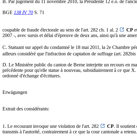
B. Par jugement du 11 novembre 2010, la Présidente 12 e.o. de l'anci
BGE
138 IV 70
S. 71
coupable de fraude électorale au sens de l'art. 282 ch. 1 al. 2
CP
et
2007 -, avec sursis et délai d'épreuve de deux ans, ainsi qu'à une ame
C. Statuant sur appel du condamné le 18 mai 2011, la 2e Chambre péna
ailleurs considéré que l'infraction de captation de suffrage (art. 282bis
D. Le Ministère public du canton de Berne interjette un recours en mati
précédente pour qu'elle statue à nouveau, subsidiairement à ce que X. s
ordonné d'échange d'écritures.
Erwägungen
Extrait des considérants:
1. Le recourant invoque une violation de l'art. 282
CP
. Il soutien
transmis à l'autorité, contrairement à ce que la cour cantonale a retenu.