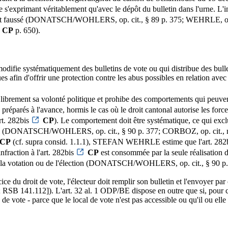
s'exprimant véritablement qu'avec le dépôt du bulletin dans l'urne. L'inf
tat soit faussé (DONATSCH/WOHLERS, op. cit., § 89 p. 375; WEHRLE, op.
CP
p. 650).
modifie systématiquement des bulletins de vote ou qui distribue des bulle
ques afin d'offrir une protection contre les abus possibles en relation 
librement sa volonté politique et prohibe des comportements qui peuvent 
 préparés à l'avance, hormis le cas où le droit cantonal autorise les force
rt. 282bis
CP
). Le comportement doit être systématique, ce qui exclu
milial (DONATSCH/WOHLERS, op. cit., § 90 p. 377; CORBOZ, op. cit., n
CP
(cf. supra consid. 1.1.1), STEFAN WEHRLE estime que l'art. 282
infraction à l'art. 282bis
CP
est consommée par la seule réalisation d
t de la votation ou de l'élection (DONATSCH/WOHLERS, op. cit., § 90 p
cice du droit de vote, l'électeur doit remplir son bulletin et l'envoyer pa
RSB 141.112]). L'art. 32 al. 1 ODP/BE dispose en outre que si, pour cau
 vote - parce que le local de vote n'est pas accessible ou qu'il ou elle 