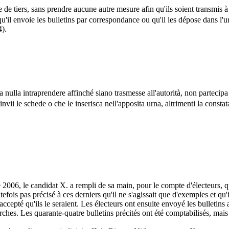
 de tiers, sans prendre aucune autre mesure afin qu'ils soient transmis à 
 qu'il envoie les bulletins par correspondance ou qu'il les dépose dans l'u
4).
za nulla intraprendere affinché siano trasmesse all'autorità, non partecipa
 invii le schede o che le inserisca nell'apposita urna, altrimenti la const
2006, le candidat X. a rempli de sa main, pour le compte d'électeurs, q
efois pas précisé à ces derniers qu'il ne s'agissait que d'exemples et qu'
 a accepté qu'ils le seraient. Les électeurs ont ensuite envoyé les bulletin
s. Les quarante-quatre bulletins précités ont été comptabilisés, mais ils