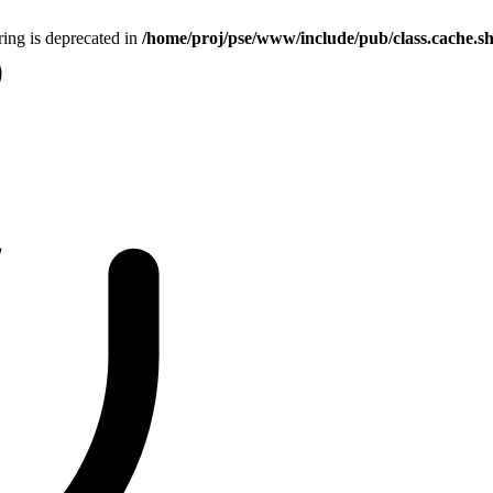
tring is deprecated in
/home/proj/pse/www/include/pub/class.cache.s