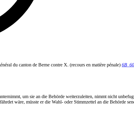
r général du canton de Berne contre X. (recours en matière pénale)
6B_60
s unternimmt, um sie an die Behörde weiterzuleiten, nimmt nicht unbef
gefährdet wäre, müsste er die Wahl- oder Stimmzettel an die Behörde sen