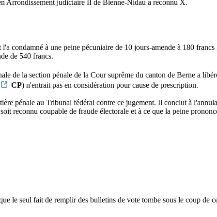
en Arrondissement judiciaire II de Bienne-Nidau a reconnu X.
 l'a condamné à une peine pécuniaire de 10 jours-amende à 180 francs le 
nde de 540 francs.
le de la section pénale de la Cour suprême du canton de Berne a libéré 
CP
) n'entrait pas en considération pour cause de prescription.
ère pénale au Tribunal fédéral contre ce jugement. Il conclut à l'annulati
oit reconnu coupable de fraude électorale et à ce que la peine prononcée 
t que le seul fait de remplir des bulletins de vote tombe sous le coup de ce