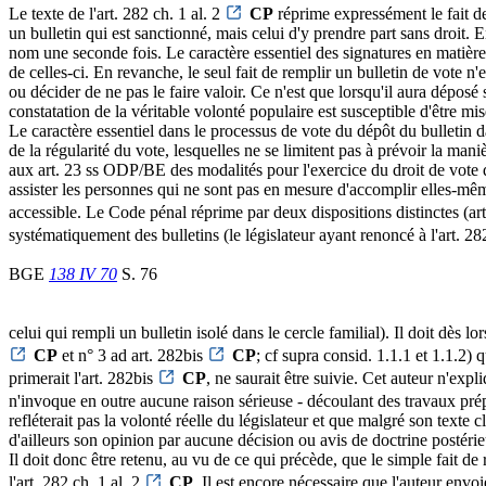
Le texte de l'art. 282 ch. 1 al. 2
CP
réprime expressément le fait de
un bulletin qui est sanctionné, mais celui d'y prendre part sans droit. 
nom une seconde fois. Le caractère essentiel des signatures en matiè
de celles-ci. En revanche, le seul fait de remplir un bulletin de vote n
ou décider de ne pas le faire valoir. Ce n'est que lorsqu'il aura dépos
constatation de la véritable volonté populaire est susceptible d'être mis
Le caractère essentiel dans le processus de vote du dépôt du bulletin da
de la régularité du vote, lesquelles ne se limitent pas à prévoir la mani
aux art. 23 ss ODP/BE des modalités pour l'exercice du droit de vote 
assister les personnes qui ne sont pas en mesure d'accomplir elles-même
accessible. Le Code pénal réprime par deux dispositions distinctes (ar
systématiquement des bulletins (le législateur ayant renoncé à l'art. 2
BGE
138 IV 70
S. 76
celui qui rempli un bulletin isolé dans le cercle familial). Il doit dès
CP
et n° 3 ad art. 282bis
CP
; cf supra consid. 1.1.1 et 1.1.2) 
primerait l'art. 282bis
CP
, ne saurait être suivie. Cet auteur n'exp
n'invoque en outre aucune raison sérieuse - découlant des travaux prépar
refléterait pas la volonté réelle du législateur et que malgré son texte cla
d'ailleurs son opinion par aucune décision ou avis de doctrine postérieu
Il doit donc être retenu, au vu de ce qui précède, que le simple fait de
l'art. 282 ch. 1 al. 2
CP
. Il est encore nécessaire que l'auteur envo