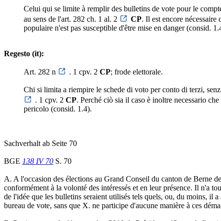
Celui qui se limite à remplir des bulletins de vote pour le compte
au sens de l'art. 282 ch. 1 al. 2
CP
. Il est encore nécessaire
populaire n'est pas susceptible d'être mise en danger (consid. 1.
Regesto (it):
Art. 282 n
. 1 cpv. 2
CP
; frode elettorale.
Chi si limita a riempire le schede di voto per conto di terzi, sen
. 1 cpv. 2
CP
. Perché ciò sia il caso è inoltre necessario che
pericolo (consid. 1.4).
Sachverhalt ab Seite 70
BGE
138 IV 70
S. 70
A. A l'occasion des élections au Grand Conseil du canton de Berne de 
conformément à la volonté des intéressés et en leur présence. Il n'a tout
de l'idée que les bulletins seraient utilisés tels quels, ou, du moins, il
bureau de vote, sans que X. ne participe d'aucune manière à ces démarche