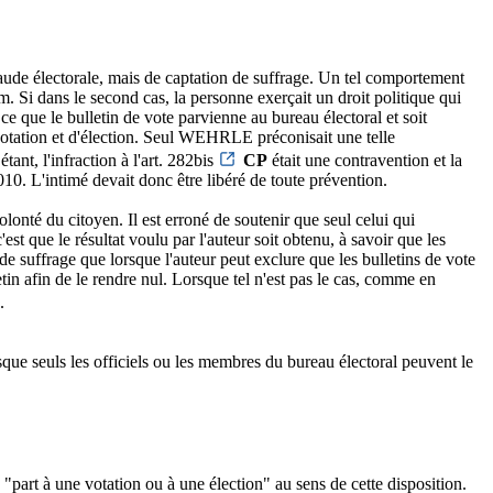
 fraude électorale, mais de captation de suffrage. Un tel comportement
m. Si dans le second cas, la personne exerçait un droit politique qui
e que le bulletin de vote parvienne au bureau électoral et soit
e votation et d'élection. Seul WEHRLE préconisait une telle
tant, l'infraction à l'art. 282bis
CP
était une contravention et la
10. L'intimé devait donc être libéré de toute prévention.
lonté du citoyen. Il est erroné de soutenir que seul celui qui
st que le résultat voulu par l'auteur soit obtenu, à savoir que les
 de suffrage que lorsque l'auteur peut exclure que les bulletins de vote
etin afin de le rendre nul. Lorsque tel n'est pas le cas, comme en
.
uisque seuls les officiels ou les membres du bureau électoral peuvent le
is "part à une votation ou à une élection" au sens de cette disposition.