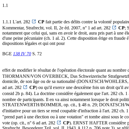
1.1
1.1.1 L'art. 282
CP
fait partie des délits contre la volonté populair
Kommentar, Strafrecht, vol. II, 2e éd. 2007, n° 1 ad art. 282
CP
; 
notamment que celui qui, sans en avoir le droit, aura pris part à une é
d'une peine pécuniaire (ch. 1 al. 2). Cette disposition érige en fraude él
dispositions légales et qui ont pour
BGE
138 IV 70
S. 72
effet de modifier le résultat de l'opération électorale quant au nombr
THORMANN/VON OVERBECK, Das Schweizerische Strafgesetzbuch, 
domicile, de son âge ou de sa nationalité (DONATSCH/WOHLERS, Deli
ad art. 282
CP
) ou qu'il exerce une deuxième fois un droit qu'il av
consid 2b p. 84). La doctrine considère également que l'art. 282 ch. 1 
nombre de participants. Il en va ainsi notamment lorsque le droit poli
STRATENWERTH/BOMMER, op. cit., § 48 n. 29; DONATSCH/WOHLERS, o
d'initiative pour un tiers se rend coupable d'infraction à l'art. 282 ch. 1
"prend part à une élection ou à une votation" et tombe ainsi sous le co
vote (op. cit., n° 6 ad art. 282
CP
). ERNST HAFTER considère pour sa
Strafrecht, Besonderer Teil, vol. II, 1943, § 112 p. 706 note 3), se r