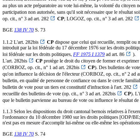
au plus un acte préparatoire au vote lui-même, la volonté du citoyen ne 
participation non autorisée, sans qu'il soit nécessaire que le résul
op. cit., n° 3 ad art. 282
CP
; LOGOZ, op. cit., n° 3 ad art. 282
BGE
138 IV 70
S. 73
1.1.2 L'art. 282bis
CP
dispose que celui qui recueille, remplit ou 
introduit par la loi fédérale du 17 décembre 1976 sur les droits politi
loi fédérale sur les droits politiques,
FF 1975 I 1379
ad art. 86
).
L'art. 282bis
CP
protège le droit du citoyen de former et exprimer 
(CORBOZ, op. cit., n° 1 ad art. 282bis
CP
). Des bulletins de vote
qu'on influence la décision de l'électeur (CORBOZ, op. cit., n° 2 ad a
bulletin, en qualité de personne de confiance ou dans le cercle fa
bulletin de vote pour un tiers est constitutif d'infraction à l'art. 282
recueillir des bulletins de vote (op. cit., n° 3 ad art. 282bis
CP
). L'
que le bulletin parvienne au bureau de vote ou influence le résulta
1.1.3 Selon les dispositions du droit cantonal bernois relatives à l'exer
l'ordonnance du 10 décembre 1980 sur les droits politiques [ODP/BE; 
n'est pas en mesure d'accomplir lui-même ou elle-même les opérations de
BGE
138 IV 70
S. 74