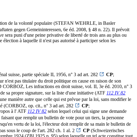
statation de la volonté populaire (STEFAN WEHRLE, in Basler
en gegen Gemeininteressen, 6e éd. 2008, § 48 n. 22). Il prévoit
e sera puni d'une peine privative de liberté de trois ans au plus ou
élection à laquelle il n'est pas autorisé à participer selon les
l suisse, partie spéciale II, 1956, n° 3 ad art. 282
CP
;
eur n'est pas titulaire du droit politique en cause en raison de son
BOZ, Les infractions en droit suisse, vol. II, 3e éd. 2010, n° 3
de sa propre signature, sur la liste d'une initiative (ATF
112 IV 82
une manière autre que celle qui est prévue par la loi, sans modifier le
enté (CORBOZ, op. cit., n° 3 ad art. 282
CP
;
opos à l' ATF
112 IV 82
selon lequel celui qui signe une demande
 faisant que remplir un bulletin de vote pour un tiers, la personne
n vertu de la loi, l'électeur doit remplir de sa main le bulletin de
s sous le coup de l'art. 282 ch. 1 al. 2
CP
(Schweizerisches
cembre 1924 (ZBl 1925 p. 95) selon laquelle un tel acte constitue tout