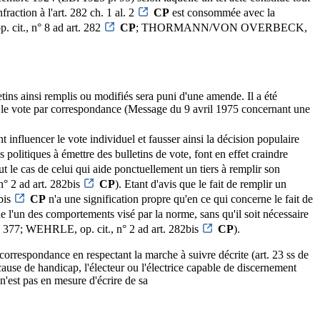
raction à l'art. 282 ch. 1 al. 2
CP
est consommée avec la
 cit., n° 8 ad art. 282
CP
; THORMANN/VON OVERBECK,
tins ainsi remplis ou modifiés sera puni d'une amende. Il a été
avec le vote par correspondance (Message du 9 avril 1975 concernant une
influencer le vote individuel et fausser ainsi la décision populaire
s politiques à émettre des bulletins de vote, font en effet craindre
t le cas de celui qui aide ponctuellement un tiers à remplir son
° 2 ad art. 282bis
CP
). Etant d'avis que le fait de remplir un
bis
CP
n'a une signification propre qu'en ce qui concerne le fait de
e l'un des comportements visé par la norme, sans qu'il soit nécessaire
. 377; WEHRLE, op. cit., n° 2 ad art. 282bis
CP
).
r correspondance en respectant la marche à suivre décrite (art. 23 ss de
se de handicap, l'électeur ou l'électrice capable de discernement
n'est pas en mesure d'écrire de sa