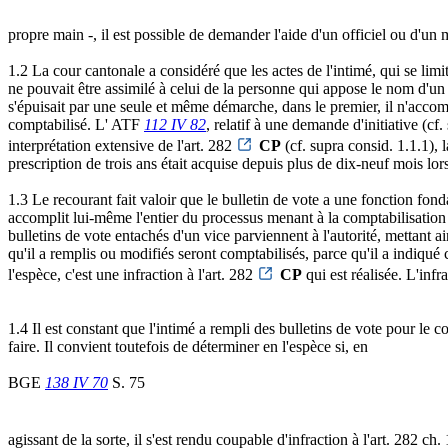
propre main -, il est possible de demander l'aide d'un officiel ou d'un
1.2 La cour cantonale a considéré que les actes de l'intimé, qui se limi
ne pouvait être assimilé à celui de la personne qui appose le nom d'un t
s'épuisait par une seule et même démarche, dans le premier, il n'accomp
comptabilisé. L' ATF
112 IV 82
, relatif à une demande d'initiative (c
interprétation extensive de l'art. 282
CP
(cf. supra consid. 1.1.1), 
prescription de trois ans était acquise depuis plus de dix-neuf mois l
1.3 Le recourant fait valoir que le bulletin de vote a une fonction fond
accomplit lui-même l'entier du processus menant à la comptabilisation d
bulletins de vote entachés d'un vice parviennent à l'autorité, mettant ai
qu'il a remplis ou modifiés seront comptabilisés, parce qu'il a indiqué 
l'espèce, c'est une infraction à l'art. 282
CP
qui est réalisée. L'infr
1.4 Il est constant que l'intimé a rempli des bulletins de vote pour le c
faire. Il convient toutefois de déterminer en l'espèce si, en
BGE
138 IV 70
S. 75
agissant de la sorte, il s'est rendu coupable d'infraction à l'art. 282 ch. 