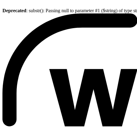
Deprecated
: substr(): Passing null to parameter #1 ($string) of type s