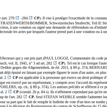
e (art. 279
-284
CP
). Il vise à protéger l'exactitude de la con
STRATENWERTH/BOMMER, Schweizerisches Strafrecht, Teil II: Straftat
lection, à une votation ou signé une demande de référendum ou d'initiativ
ectorale les actes par lesquels l'auteur prend part à une votation ou à une 
e d'électeurs qui y ont pris part (PAUL LOGOZ, Commentaire du code péna
vol. II, 1941, n° 3 ad art. 282
CP
). Tel est le cas lorsque l'aut
kte gegen die Allgemeinheit, 4e éd. 2011, § 89 p. 374; BERNARD COR
ait déjà épuisé en faisant par exemple figurer le nom d'un autre, en plus 
al. 2
CP
est applicable à la personne qui exerce un droit politique d'
tique est exercé par un représentant, y compris avec l'accord du représ
p. cit., § 89 p. 374). Les auteurs précités se réfèrent à ce pr
 al. 2
CP
(consid. 2b p. 84 s). Ils n'affirment cependant pas qu'en ne
up de l'art. 282
CP
. Seul STEFAN WEHRLE semble l'admettre lorsqu'e
 part que le fait de remplir le bulletin de vote d'un tiers ne tombe pa
éférant à la décision du Regierungsrat du canton de Schaffhouse du 15 dé