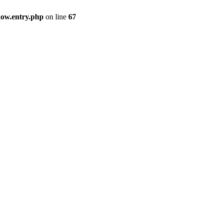
how.entry.php
on line
67