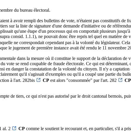
 membre du bureau électoral.
taient à avoir rempli des bulletins de vote, n'étaient pas constitutifs de
iers sur la liste de signature d'une demande d'initiative ou de référendu
lissait qu'une étape d'un processus qui en comportait plusieurs jusqu'à c
f. supra consid. 1.1.1), ne pouvait donc être repris tel quel en matière d
laquelle ne correspondait cependant pas à la volonté du législateur. Cela é
orsque le jugement de première instance avait été rendu le 11 novembre 20
amentale dans la mesure où il constitue le support de la déclaration de vo
u vote se rend coupable de fraude électorale. Ce qui est déterminant, c'e
nsi en danger la constatation de la volonté du citoyen. Il n'y a captation
clairement qu'il s'agissait d'exemples ou qu'il a coupé une partie du bull
action à l'art. 282bis
CP
est alors "consommée" par l'art. 282
CP
ompte de tiers, ce qui n'est pas autorisé par le droit cantonal bernois, p
1 al. 2
CP
comme le soutient le recourant et, en particulier, s'il a pr