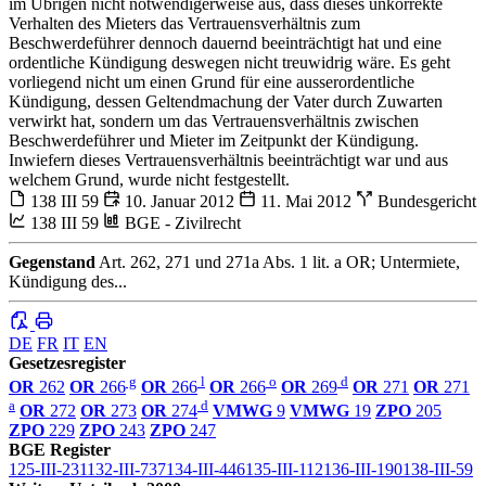
im Übrigen nicht notwendigerweise aus, dass dieses unkorrekte
Verhalten des Mieters das Vertrauensverhältnis zum
Beschwerdeführer dennoch dauernd beeinträchtigt hat und eine
ordentliche Kündigung deswegen nicht treuwidrig wäre. Es geht
vorliegend nicht um einen Grund für eine ausserordentliche
Kündigung, dessen Geltendmachung der Vater durch Zuwarten
verwirkt hat, sondern um das Vertrauensverhältnis zwischen
Beschwerdeführer und Mieter im Zeitpunkt der Kündigung.
Inwiefern dieses Vertrauensverhältnis beeinträchtigt war und aus
welchem Grund, wurde nicht festgestellt.
138 III 59
10. Januar 2012
11. Mai 2012
Bundesgericht
138 III 59
BGE - Zivilrecht
Gegenstand
Art. 262, 271 und 271a Abs. 1 lit. a OR; Untermiete,
Kündigung des...
DE
FR
IT
EN
Gesetzesregister
g
l
o
d
OR
262
OR
266
OR
266
OR
266
OR
269
OR
271
OR
271
a
d
OR
272
OR
273
OR
274
VMWG
9
VMWG
19
ZPO
205
ZPO
229
ZPO
243
ZPO
247
BGE Register
125-III-231
132-III-737
134-III-446
135-III-112
136-III-190
138-III-59