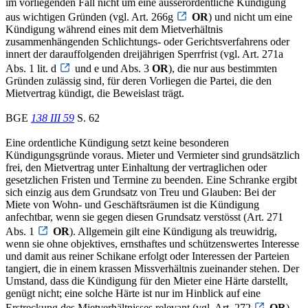
im vorliegenden Fall nicht um eine ausserordentliche Kündigung
aus wichtigen Gründen (vgl. Art. 266g
OR
) und nicht um eine
Kündigung während eines mit dem Mietverhältnis
zusammenhängenden Schlichtungs- oder Gerichtsverfahrens oder
innert der darauffolgenden dreijährigen Sperrfrist (vgl. Art. 271a
Abs. 1 lit. d
und e und Abs. 3
OR
), die nur aus bestimmten
Gründen zulässig sind, für deren Vorliegen die Partei, die den
Mietvertrag kündigt, die Beweislast trägt.
BGE
138 III 59
S. 62
Eine ordentliche Kündigung setzt keine besonderen
Kündigungsgründe voraus. Mieter und Vermieter sind grundsätzlich
frei, den Mietvertrag unter Einhaltung der vertraglichen oder
gesetzlichen Fristen und Termine zu beenden. Eine Schranke ergibt
sich einzig aus dem Grundsatz von Treu und Glauben: Bei der
Miete von Wohn- und Geschäftsräumen ist die Kündigung
anfechtbar, wenn sie gegen diesen Grundsatz verstösst (Art. 271
Abs. 1
OR
). Allgemein gilt eine Kündigung als treuwidrig,
wenn sie ohne objektives, ernsthaftes und schützenswertes Interesse
und damit aus reiner Schikane erfolgt oder Interessen der Parteien
tangiert, die in einem krassen Missverhältnis zueinander stehen. Der
Umstand, dass die Kündigung für den Mieter eine Härte darstellt,
genügt nicht; eine solche Härte ist nur im Hinblick auf eine
Erstreckung des Mietverhältnisses relevant (vgl. Art. 272
OR
).