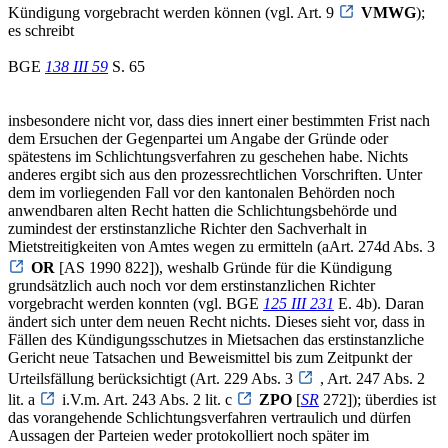
Kündigung vorgebracht werden können (vgl. Art. 9
VMWG
);
es schreibt
BGE
138 III 59
S. 65
insbesondere nicht vor, dass dies innert einer bestimmten Frist nach
dem Ersuchen der Gegenpartei um Angabe der Gründe oder
spätestens im Schlichtungsverfahren zu geschehen habe. Nichts
anderes ergibt sich aus den prozessrechtlichen Vorschriften. Unter
dem im vorliegenden Fall vor den kantonalen Behörden noch
anwendbaren alten Recht hatten die Schlichtungsbehörde und
zumindest der erstinstanzliche Richter den Sachverhalt in
Mietstreitigkeiten von Amtes wegen zu ermitteln (aArt. 274d Abs. 3
OR
[AS 1990 822]), weshalb Gründe für die Kündigung
grundsätzlich auch noch vor dem erstinstanzlichen Richter
vorgebracht werden konnten (vgl. BGE
125 III 231
E. 4b). Daran
ändert sich unter dem neuen Recht nichts. Dieses sieht vor, dass in
Fällen des Kündigungsschutzes in Mietsachen das erstinstanzliche
Gericht neue Tatsachen und Beweismittel bis zum Zeitpunkt der
Urteilsfällung berücksichtigt (Art. 229 Abs. 3
, Art. 247 Abs. 2
lit. a
i.V.m. Art. 243 Abs. 2 lit. c
ZPO
[
SR
272]); überdies ist
das vorangehende Schlichtungsverfahren vertraulich und dürfen
Aussagen der Parteien weder protokolliert noch später im