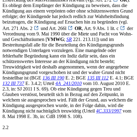
Es obliegt dem Empfänger der Kündigung zu beweisen, dass die
Kündigung aus einem verpönten oder ohne schützenswerten Grund
erfolgte; der Kündigende hat jedoch redlich zur Wahrheitsfindung
beizutragen, die Kündigung auf Ersuchen hin zu begründen (vgl.
Art. 271 Abs. 2
und Art. 266l
OR
, Art. 9 Abs. 1 lit. c
der
Verordnung vom 9. Mai 1990 über die Miete und Pacht von Wohn-
und Geschäftsräumen [
VMWG
;
SR
221. 213.11]) und im
Bestreitungsfall alle für die Beurteilung des Kündigungsgrunds
notwendigen Unterlagen vorzulegen. Eine mangelnde oder
fehlerhafte Begründung kann ein Indiz dafür sein, dass ein
schützenswertes Interesse an der Kündigung nicht besteht;
Treuwidrigkeit wird deshalb angenommen, wenn der angegebene
Kündigungsgrund vorgeschoben ist und der wahre Grund nicht
feststellbar ist (BGE
136 III 190
E. 2; BGE
135 III 112
E. 4.1; BGE
132 III 737
E. 3.4.2; Urteil
4A_241/2010
vom 10. August 2010 E.
2.3, in: SJ 2011 I S. 69). Ob eine Kündigung gegen Treu und
Glauben verstösst, beurteilt sich in Bezug auf den Zeitpunkt, in
welchem sie ausgesprochen wird. Fällt der Grund, aus welchem die
Kündigung ausgesprochen wurde, in der Folge dahin, wird die
Kündigung nicht nachträglich treuwidrig (Urteil
4C.333/1997
vom
8. Mai 1998 E. 3b, in: CdB 1998 S. 108).
2.2