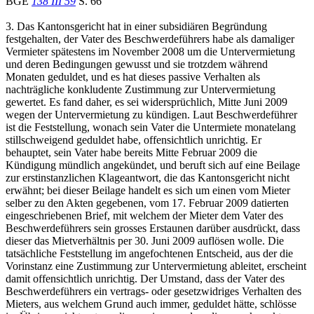
BGE
138 III 59
S. 66
3. Das Kantonsgericht hat in einer subsidiären Begründung
festgehalten, der Vater des Beschwerdeführers habe als damaliger
Vermieter spätestens im November 2008 um die Untervermietung
und deren Bedingungen gewusst und sie trotzdem während
Monaten geduldet, und es hat dieses passive Verhalten als
nachträgliche konkludente Zustimmung zur Untervermietung
gewertet. Es fand daher, es sei widersprüchlich, Mitte Juni 2009
wegen der Untervermietung zu kündigen. Laut Beschwerdeführer
ist die Feststellung, wonach sein Vater die Untermiete monatelang
stillschweigend geduldet habe, offensichtlich unrichtig. Er
behauptet, sein Vater habe bereits Mitte Februar 2009 die
Kündigung mündlich angekündet, und beruft sich auf eine Beilage
zur erstinstanzlichen Klageantwort, die das Kantonsgericht nicht
erwähnt; bei dieser Beilage handelt es sich um einen vom Mieter
selber zu den Akten gegebenen, vom 17. Februar 2009 datierten
eingeschriebenen Brief, mit welchem der Mieter dem Vater des
Beschwerdeführers sein grosses Erstaunen darüber ausdrückt, dass
dieser das Mietverhältnis per 30. Juni 2009 auflösen wolle. Die
tatsächliche Feststellung im angefochtenen Entscheid, aus der die
Vorinstanz eine Zustimmung zur Untervermietung ableitet, erscheint
damit offensichtlich unrichtig. Der Umstand, dass der Vater des
Beschwerdeführers ein vertrags- oder gesetzwidriges Verhalten des
Mieters, aus welchem Grund auch immer, geduldet hätte, schlösse