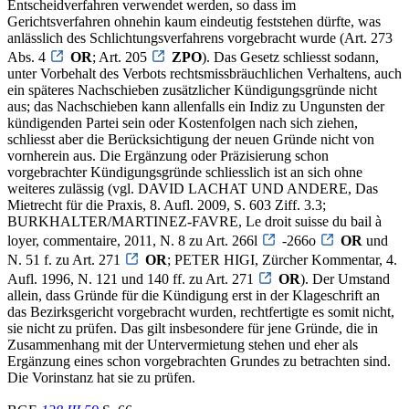
Entscheidverfahren verwendet werden, so dass im
Gerichtsverfahren ohnehin kaum eindeutig feststehen dürfte, was
anlässlich des Schlichtungsverfahrens vorgebracht wurde (Art. 273
Abs. 4
OR
; Art. 205
ZPO
). Das Gesetz schliesst sodann,
unter Vorbehalt des Verbots rechtsmissbräuchlichen Verhaltens, auch
ein späteres Nachschieben zusätzlicher Kündigungsgründe nicht
aus; das Nachschieben kann allenfalls ein Indiz zu Ungunsten der
kündigenden Partei sein oder Kostenfolgen nach sich ziehen,
schliesst aber die Berücksichtigung der neuen Gründe nicht von
vornherein aus. Die Ergänzung oder Präzisierung schon
vorgebrachter Kündigungsgründe schliesslich ist an sich ohne
weiteres zulässig (vgl. DAVID LACHAT UND ANDERE, Das
Mietrecht für die Praxis, 8. Aufl. 2009, S. 603 Ziff. 3.3;
BURKHALTER/MARTINEZ-FAVRE, Le droit suisse du bail à
loyer, commentaire, 2011, N. 8 zu Art. 266l
-266o
OR
und
N. 51 f. zu Art. 271
OR
; PETER HIGI, Zürcher Kommentar, 4.
Aufl. 1996, N. 121 und 140 ff. zu Art. 271
OR
). Der Umstand
allein, dass Gründe für die Kündigung erst in der Klageschrift an
das Bezirksgericht vorgebracht wurden, rechtfertigte es somit nicht,
sie nicht zu prüfen. Das gilt insbesondere für jene Gründe, die in
Zusammenhang mit der Untervermietung stehen und eher als
Ergänzung eines schon vorgebrachten Grundes zu betrachten sind.
Die Vorinstanz hat sie zu prüfen.