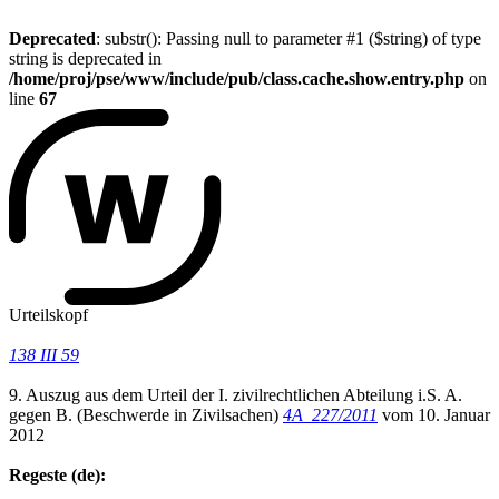
Deprecated
: substr(): Passing null to parameter #1 ($string) of type
string is deprecated in
/home/proj/pse/www/include/pub/class.cache.show.entry.php
on
line
67
Urteilskopf
138 III 59
9. Auszug aus dem Urteil der I. zivilrechtlichen Abteilung i.S. A.
gegen B. (Beschwerde in Zivilsachen)
4A_227/2011
vom 10. Januar
2012
Regeste (de):