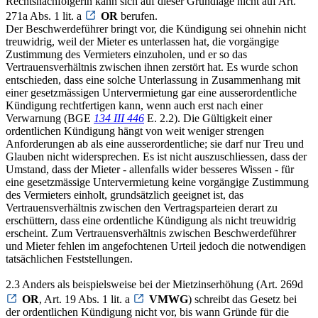
Rechtsnachfolgerin kann sich auf dieser Grundlage nicht auf Art.
271a Abs. 1 lit. a
OR
berufen.
Der Beschwerdeführer bringt vor, die Kündigung sei ohnehin nicht
treuwidrig, weil der Mieter es unterlassen hat, die vorgängige
Zustimmung des Vermieters einzuholen, und er so das
Vertrauensverhältnis zwischen ihnen zerstört hat. Es wurde schon
entschieden, dass eine solche Unterlassung in Zusammenhang mit
einer gesetzmässigen Untervermietung gar eine ausserordentliche
Kündigung rechtfertigen kann, wenn auch erst nach einer
Verwarnung (BGE
134 III 446
E. 2.2). Die Gültigkeit einer
ordentlichen Kündigung hängt von weit weniger strengen
Anforderungen ab als eine ausserordentliche; sie darf nur Treu und
Glauben nicht widersprechen. Es ist nicht auszuschliessen, dass der
Umstand, dass der Mieter - allenfalls wider besseres Wissen - für
eine gesetzmässige Untervermietung keine vorgängige Zustimmung
des Vermieters einholt, grundsätzlich geeignet ist, das
Vertrauensverhältnis zwischen den Vertragsparteien derart zu
erschüttern, dass eine ordentliche Kündigung als nicht treuwidrig
erscheint. Zum Vertrauensverhältnis zwischen Beschwerdeführer
und Mieter fehlen im angefochtenen Urteil jedoch die notwendigen
tatsächlichen Feststellungen.
2.3 Anders als beispielsweise bei der Mietzinserhöhung (Art. 269d
OR
, Art. 19 Abs. 1 lit. a
VMWG
) schreibt das Gesetz bei
der ordentlichen Kündigung nicht vor, bis wann Gründe für die