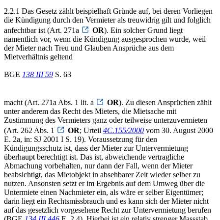
2.2.1 Das Gesetz zählt beispielhaft Gründe auf, bei deren Vorliegen
die Kündigung durch den Vermieter als treuwidrig gilt und folglich
anfechtbar ist (Art. 271a
OR
). Ein solcher Grund liegt
namentlich vor, wenn die Kündigung ausgesprochen wurde, weil
der Mieter nach Treu und Glauben Ansprüche aus dem
Mietverhältnis geltend
BGE
138 III 59
S. 63
macht (Art. 271a Abs. 1 lit. a
OR
). Zu diesen Ansprüchen zählt
unter anderem das Recht des Mieters, die Mietsache mit
Zustimmung des Vermieters ganz oder teilweise unterzuvermieten
(Art. 262 Abs. 1
OR
; Urteil
4C.155/2000
vom 30. August 2000
E. 2a, in: SJ 2001 I S. 19). Voraussetzung für den
Kündigungsschutz ist, dass der Mieter zur Untervermietung
überhaupt berechtigt ist. Das ist, abweichende vertragliche
Abmachung vorbehalten, nur dann der Fall, wenn der Mieter
beabsichtigt, das Mietobjekt in absehbarer Zeit wieder selber zu
nutzen. Ansonsten setzt er im Ergebnis auf dem Umweg über die
Untermiete einen Nachmieter ein, als wäre er selber Eigentümer;
darin liegt ein Rechtsmissbrauch und es kann sich der Mieter nicht
auf das gesetzlich vorgesehene Recht zur Untervermietung berufen
(BGE
134 III 446
E. 2.4). Hierbei ist ein relativ strenger Massstab