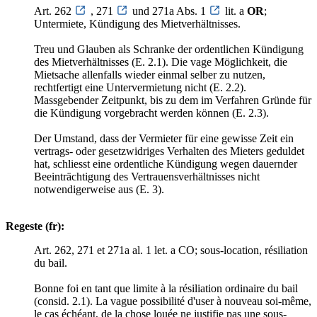
Art. 262
, 271
und 271a Abs. 1
lit. a
OR
;
Untermiete, Kündigung des Mietverhältnisses.
Treu und Glauben als Schranke der ordentlichen Kündigung
des Mietverhältnisses (E. 2.1). Die vage Möglichkeit, die
Mietsache allenfalls wieder einmal selber zu nutzen,
rechtfertigt eine Untervermietung nicht (E. 2.2).
Massgebender Zeitpunkt, bis zu dem im Verfahren Gründe für
die Kündigung vorgebracht werden können (E. 2.3).
Der Umstand, dass der Vermieter für eine gewisse Zeit ein
vertrags- oder gesetzwidriges Verhalten des Mieters geduldet
hat, schliesst eine ordentliche Kündigung wegen dauernder
Beeinträchtigung des Vertrauensverhältnisses nicht
notwendigerweise aus (E. 3).
Regeste (fr):
Art. 262, 271 et 271a al. 1 let. a CO; sous-location, résiliation
du bail.
Bonne foi en tant que limite à la résiliation ordinaire du bail
(consid. 2.1). La vague possibilité d'user à nouveau soi-même,
le cas échéant, de la chose louée ne justifie pas une sous-