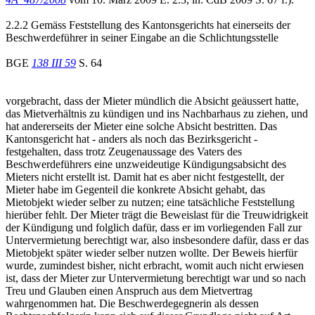
2.2.2 Gemäss Feststellung des Kantonsgerichts hat einerseits der
Beschwerdeführer in seiner Eingabe an die Schlichtungsstelle
BGE
138 III 59
S. 64
vorgebracht, dass der Mieter mündlich die Absicht geäussert hatte,
das Mietverhältnis zu kündigen und ins Nachbarhaus zu ziehen, und
hat andererseits der Mieter eine solche Absicht bestritten. Das
Kantonsgericht hat - anders als noch das Bezirksgericht -
festgehalten, dass trotz Zeugenaussage des Vaters des
Beschwerdeführers eine unzweideutige Kündigungsabsicht des
Mieters nicht erstellt ist. Damit hat es aber nicht festgestellt, der
Mieter habe im Gegenteil die konkrete Absicht gehabt, das
Mietobjekt wieder selber zu nutzen; eine tatsächliche Feststellung
hierüber fehlt. Der Mieter trägt die Beweislast für die Treuwidrigkeit
der Kündigung und folglich dafür, dass er im vorliegenden Fall zur
Untervermietung berechtigt war, also insbesondere dafür, dass er das
Mietobjekt später wieder selber nutzen wollte. Der Beweis hierfür
wurde, zumindest bisher, nicht erbracht, womit auch nicht erwiesen
ist, dass der Mieter zur Untervermietung berechtigt war und so nach
Treu und Glauben einen Anspruch aus dem Mietvertrag
wahrgenommen hat. Die Beschwerdegegnerin als dessen