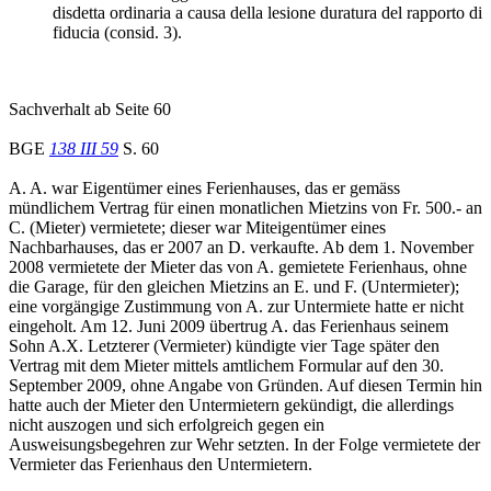
disdetta ordinaria a causa della lesione duratura del rapporto di
fiducia (consid. 3).
Sachverhalt ab Seite 60
BGE
138 III 59
S. 60
A. A. war Eigentümer eines Ferienhauses, das er gemäss
mündlichem Vertrag für einen monatlichen Mietzins von Fr. 500.- an
C. (Mieter) vermietete; dieser war Miteigentümer eines
Nachbarhauses, das er 2007 an D. verkaufte. Ab dem 1. November
2008 vermietete der Mieter das von A. gemietete Ferienhaus, ohne
die Garage, für den gleichen Mietzins an E. und F. (Untermieter);
eine vorgängige Zustimmung von A. zur Untermiete hatte er nicht
eingeholt. Am 12. Juni 2009 übertrug A. das Ferienhaus seinem
Sohn A.X. Letzterer (Vermieter) kündigte vier Tage später den
Vertrag mit dem Mieter mittels amtlichem Formular auf den 30.
September 2009, ohne Angabe von Gründen. Auf diesen Termin hin
hatte auch der Mieter den Untermietern gekündigt, die allerdings
nicht auszogen und sich erfolgreich gegen ein
Ausweisungsbegehren zur Wehr setzten. In der Folge vermietete der
Vermieter das Ferienhaus den Untermietern.