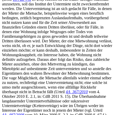
anzusetzen, soll das Institut der Untermiete nicht zweckentfremdet
werden. Die Untervermietung ist an sich gedacht für Fälle, in denen
der Mieter die Mietsache, beispielsweise wegen eines beruflich
bedingten, zeitlich begrenzten Auslandaufenthalts, vorübergehend
nicht nutzen kann und für die Zeit seiner Abwesenheit aus
finanziellen Gründen einem Dritten überlässt, oder für Fälle, in
denen eine Wohnung infolge Wegzuges oder Todes von
Familienangehörigen zu gross geworden ist und deshalb teilweise
Dritten überlassen wird. Der Mieter, der eine Mietwohnung verlässt,
weiss nicht, ob er, je nach Entwicklung der Dinge, nicht dort wieder
einziehen möchte; er kann deshalb, insbesondere in Zeiten der
Wohnungsknappheit, ein Interesse haben, die Wohnung nicht
definitiv aufzugeben. Daraus aber folgt das Risiko, dass zahlreiche
Mieter ausziehen, ohne den Mietvertrag zu kündigen, das
Mietobjekt auf unbestimmte Zeit untervermieten und so anstelle des
Eigentümers den wahren Bewohner der Mietwohnung bestimmen.
Die vage Möglichkeit, die Mietsache allenfalls wieder einmal selber
zu nutzen, rechtfertigt eine Untervermietung nicht; eine solche ist
umso mehr ausgeschlossen, wenn eine allfällige Rückkehr
überhaupt nicht in Betracht fällt (Urteil
4A_367/2010
vom 4.
Oktober 2010 E. 2.1, in: CdB 2011 S. 15). Die Überhandnahme
langdauernder Untermietverhältnisse oder sukzessiver
Untermietverträge (Kettenverträge) wäre im Übrigen weder im
Interesse der Eigentümer noch in jenem der Mieter (vgl. Urteil
4A_487/2008
vom 10. März 2009 E. 2.3, in: CdB 2009 S. 67 f.).