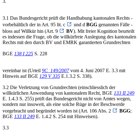
3.
3.1 Das Bundesgericht prüft die Handhabung kantonalen Rechts -
vorbehältlich der in Art. 95 lit. c
und d
BGG
genannten Fälle -
bloss auf Willkür hin (Art. 9
BV
). Mit freier Kognition beurteilt
es indessen die Frage, ob die willkürfreie Auslegung des kantonalen
Rechts mit den durch BV und EMRK garantierten Grundrechten
BGE
138 I 225
S. 228
vereinbar ist (Urteil
9C_149/2007
vom 4. Juni 2007 E. 3.3 mit
Hinweis auf BGE
129 V 335
E.1.3.2 S. 338).
3.2 Die Verletzung von Grundrechten (einschliesslich der
willkürlichen Anwendung von kantonalem Recht, BGE
133 II 249
E. 1.4.3 S. 255) prüft das Bundesgericht nicht von Amtes wegen,
sondern nur insoweit, als eine solche Rüge in der Beschwerde
vorgebracht und begründet worden ist (Art. 106 Abs. 2
BGG
;
BGE
133 II 249
E. 1.4.2 S. 254 mit Hinweisen).
3.3