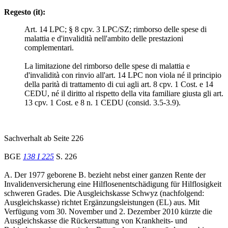
Regesto (it):
Art. 14 LPC; § 8 cpv. 3 LPC/SZ; rimborso delle spese di
malattia e d'invalidità nell'ambito delle prestazioni
complementari.
La limitazione del rimborso delle spese di malattia e
d'invalidità con rinvio all'art. 14 LPC non viola né il principio
della parità di trattamento di cui agli art. 8 cpv. 1 Cost. e 14
CEDU, né il diritto al rispetto della vita familiare giusta gli art.
13 cpv. 1 Cost. e 8 n. 1 CEDU (consid. 3.5-3.9).
Sachverhalt ab Seite 226
BGE
138 I 225
S. 226
A. Der 1977 geborene B. bezieht nebst einer ganzen Rente der
Invalidenversicherung eine Hilflosenentschädigung für Hilflosigkeit
schweren Grades. Die Ausgleichskasse Schwyz (nachfolgend:
Ausgleichskasse) richtet Ergänzungsleistungen (EL) aus. Mit
Verfügung vom 30. November und 2. Dezember 2010 kürzte die
Ausgleichskasse die Rückerstattung von Krankheits- und