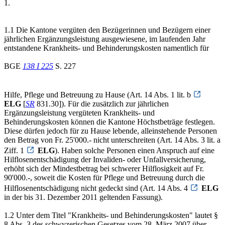
1.
1.1 Die Kantone vergüten den Bezügerinnen und Bezügern einer
jährlichen Ergänzungsleistung ausgewiesene, im laufenden Jahr
entstandene Krankheits- und Behinderungskosten namentlich für
BGE
138 I 225
S. 227
Hilfe, Pflege und Betreuung zu Hause (Art. 14 Abs. 1 lit. b
ELG
[
SR
831.30]). Für die zusätzlich zur jährlichen
Ergänzungsleistung vergüteten Krankheits- und
Behinderungskosten können die Kantone Höchstbeträge festlegen.
Diese dürfen jedoch für zu Hause lebende, alleinstehende Personen
den Betrag von Fr. 25'000.- nicht unterschreiten (Art. 14 Abs. 3 lit. a
Ziff. 1
ELG
). Haben solche Personen einen Anspruch auf eine
Hilflosenentschädigung der Invaliden- oder Unfallversicherung,
erhöht sich der Mindestbetrag bei schwerer Hilflosigkeit auf Fr.
90'000.-, soweit die Kosten für Pflege und Betreuung durch die
Hilflosenentschädigung nicht gedeckt sind (Art. 14 Abs. 4
ELG
in der bis 31. Dezember 2011 geltenden Fassung).
1.2 Unter dem Titel "Krankheits- und Behinderungskosten" lautet §
8 Abs. 3 des schwyzerischen Gesetzes vom 28. März 2007 über