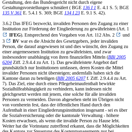
Gestaltung, den das Bundesgericht nicht durch eigene
Gestaltungsvorstellungen schmälert ( BGE
136 I 1
E. 4.1 S. 5; BGE
135 V 361
E. 5.4.1 S. 369; BGE
134 I 23
E. 9.1 S. 42).
3.6.2 Das IFEG bezweckt, invaliden Personen den Zugang zu einer
Institution zur Förderung der Eingliederung zu gewährleisten (Art. 1
IFEG
). Entsprechend den Vorgaben von Art. 112 Abs. 2
und
3
BV
war es die Absicht des Gesetzgebers, jeder invaliden
Person, die darauf angewiesen ist und dies wünscht, den Zugang zu
einer angemessenen Institution zu gewährleisten, und zwar
insbesondere unabhängig von ihren finanziellen Mitteln (
BBl 2005
6204
Ziff. 2.9.4.4 zu Art. 1). Das gewährleistete Angebot darf
grundsätzlich nur Institutionen umfassen, deren Kosten die Mittel
invalider Personen nicht übersteigen; andernfalls haben sich die
Kantone daran zu beteiligen (
BBl 2005 6207
f. Ziff. 2.9.4.4 zu Art.
7). Das Ziel, eine durch einen Pflegeheimaufenthalt bewirkte
Sozialhilfeabhängigkeit zu verhindern, kann indessen nicht
gleichgesetzt werden mit jenem, eine solche für alle invaliden
Personen zu vermeiden. Davon abgesehen steht im Übrigen nicht
von vornherein fest, dass der öffentlichen Hand durch den
Aufenthalt in einer Eingliederungsinstitution insgesamt - sei es über
die Sozialversicherung oder die kantonale Verwaltung - höhere
Kosten erwachsen, als wenn die invalide Person zu Hause lebt.
Weiter hat die Vorinstanz zutreffend erkannt, dass die Möglichkeiten
des Kantons zur Steuerung des Kostenmanagements nur bei