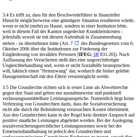
3.4 Es trifft zu, dass für den Beschwerdeführer in finanzieller
Hinsicht möglicherweise eine günstigere Situation resultieren würde,
wenn er nicht (mehr) zu Hause, sondern in einer Institution lebte,
weil in diesem Fall der Kanton ungedeckte Krankheitskosten -
jedenfalls soweit sie mit diesem Aufenthalt in Zusammenhang
stehen - zu übernehmen hätte (Art. 7
des Bundesgesetzes vom 6.
Oktober 2006 über die Institutionen zur Förderung der
Eingliederung von invaliden Personen [
IFEG
;
SR
831.26]). Nach
Auffassung des Versicherten stellt dies eine ungerechtfertigte
Ungleichbehandlung und, wenn er nicht Sozialhilfe beanspruchen
will, faktisch einen "Heimzwang" dar, wodurch die bisher gelebte
Hausgemeinschaft mit den Eltern verunmöglicht werde.
3.5 Die Grundrechte richten sich in erster Linie als Abwehrrechte
gegen den Staat und geben nur ausnahmsweise und punktuell
verfassungsunmittelbare Leistungsansprüche. Namentlich liegt keine
Verletzung von Grundrechten darin, dass die Sozialversicherung
nicht alle durch die Behinderung verursachten Kosten übernimmt.
Aus den Grundrechten kann in der Regel kein direkter Anspruch auf
positive staatliche Leistungen abgeleitet werden. Bei der Auslegung
sozialversicherungsrechtlicher Leistungsnormen sowie bei der
Ermessenshandhabung ist jedoch den Grundrechten und
verfassungsmässigen Grundsätzen Rechnung zu tragen, soweit dies