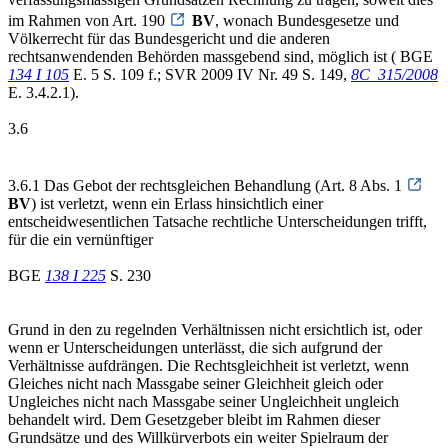
im Rahmen von Art. 190
BV
, wonach Bundesgesetze und
Völkerrecht für das Bundesgericht und die anderen
rechtsanwendenden Behörden massgebend sind, möglich ist ( BGE
134 I 105
E. 5 S. 109 f.; SVR 2009 IV Nr. 49 S. 149,
8C_315/2008
E. 3.4.2.1).
3.6
3.6.1 Das Gebot der rechtsgleichen Behandlung (Art. 8 Abs. 1
BV
) ist verletzt, wenn ein Erlass hinsichtlich einer
entscheidwesentlichen Tatsache rechtliche Unterscheidungen trifft,
für die ein vernünftiger
BGE
138 I 225
S. 230
Grund in den zu regelnden Verhältnissen nicht ersichtlich ist, oder
wenn er Unterscheidungen unterlässt, die sich aufgrund der
Verhältnisse aufdrängen. Die Rechtsgleichheit ist verletzt, wenn
Gleiches nicht nach Massgabe seiner Gleichheit gleich oder
Ungleiches nicht nach Massgabe seiner Ungleichheit ungleich
behandelt wird. Dem Gesetzgeber bleibt im Rahmen dieser
Grundsätze und des Willkürverbots ein weiter Spielraum der