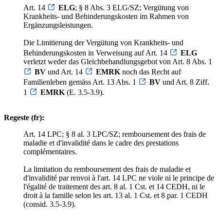
Art. 14
ELG
; § 8 Abs. 3 ELG/SZ; Vergütung von
Krankheits- und Behinderungskosten im Rahmen von
Ergänzungsleistungen.
Die Limitierung der Vergütung von Krankheits- und
Behinderungskosten in Verweisung auf Art. 14
ELG
verletzt weder das Gleichbehandlungsgebot von Art. 8 Abs. 1
BV
und Art. 14
EMRK
noch das Recht auf
Familienleben gemäss Art. 13 Abs. 1
BV
und Art. 8 Ziff.
1
EMRK
(E. 3.5-3.9).
Regeste (fr):
Art. 14 LPC; § 8 al. 3 LPC/SZ; remboursement des frais de
maladie et d'invalidité dans le cadre des prestations
complémentaires.
La limitation du remboursement des frais de maladie et
d'invalidité par renvoi à l'art. 14 LPC ne viole ni le principe de
l'égalité de traitement des art. 8 al. 1 Cst. et 14 CEDH, ni le
droit à la famille selon les art. 13 al. 1 Cst. et 8 par. 1 CEDH
(consid. 3.5-3.9).