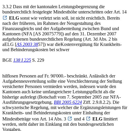
3.3.2 Dass mit der kantonalen Leistungsbegrenzung die
bundesrechtlich festgelegte Mindesthöhe unterschritten oder Art. 14
ELG
sonst wie verletzt sein soll, ist nicht ersichtlich. Bereits
nach der früheren, im Rahmen der Neugestaltung des
Finanzausgleichs und der Aufgabenteilung zwischen Bund und
Kantonen (NFA [AS 20075779]) auf den 31. Dezember 2007
aufgehobenen bundesrechtlichen Regelung (Art. 3d Abs. 2 bis
aELG [
A
S 2003 38
57]) war dieKostenvergütung für Krankheits-
und Behinderungskosten bei schwer
BGE
138 I 225
S. 229
hilflosen Personen auf Fr. 90'000.- beschränkt. Anlässlich der
Aufgabenneuverteilung sollte eine Verschlechterung der Stellung
versicherter Personen vermieden werden, indessen wurde den
Kantonen auch keine umfangreichere Leistungspflicht als die
bisherige auferlegt (Botschaft vom 7. September 2005 zur NFA-
Ausführungsgesetzgebung,
BBl 2005 6224
Ziff. 2.9.8.2.2). Die
schwyzerische Regelung, mit welcher die Ergänzungsleistungen für
Krankheits- und Behinderungskosten unter Einhaltung der
Mindestbeträge von Art. 14 Abs. 3
und 4
ELG
limitiert
werden, steht daher im Einklang mit den bundesgesetzlichen
Vorgaben.