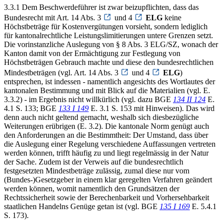
3.3.1 Dem Beschwerdeführer ist zwar beizupflichten, dass das
Bundesrecht mit Art. 14 Abs. 3
und 4
ELG
keine
Höchstbeträge für Kostenvergütungen vorsieht, sondern lediglich
für kantonalrechtliche Leistungslimitierungen untere Grenzen setzt.
Die vorinstanzliche Auslegung von § 8 Abs. 3 ELG/SZ, wonach der
Kanton damit von der Ermächtigung zur Festlegung von
Höchstbeträgen Gebrauch machte und diese den bundesrechtlichen
Mindestbeträgen (vgl. Art. 14 Abs. 3
und 4
ELG
)
entsprechen, ist indessen - namentlich angesichts des Wortlautes der
kantonalen Bestimmung und mit Blick auf die Materialien (vgl. E.
3.3.2) - im Ergebnis nicht willkürlich (vgl. dazu BGE
134 II 124
E.
4.1 S. 133; BGE
133 I 149
E. 3.1 S. 153 mit Hinweisen). Das wird
denn auch nicht geltend gemacht, weshalb sich diesbezügliche
Weiterungen erübrigen (E. 3.2). Die kantonale Norm genügt auch
den Anforderungen an die Bestimmtheit: Der Umstand, dass über
die Auslegung einer Regelung verschiedene Auffassungen vertreten
werden können, trifft häufig zu und liegt regelmässig in der Natur
der Sache. Zudem ist der Verweis auf die bundesrechtlich
festgesetzten Mindestbeträge zulässig, zumal diese nur vom
(Bundes-)Gesetzgeber in einem klar geregelten Verfahren geändert
werden können, womit namentlich den Grundsätzen der
Rechtssicherheit sowie der Berechenbarkeit und Vorhersehbarkeit
staatlichen Handelns Genüge getan ist (vgl. BGE
135 I 169
E. 5.4.1
S. 173).