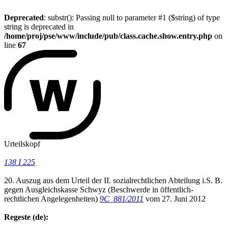
Deprecated
: substr(): Passing null to parameter #1 ($string) of type
string is deprecated in
/home/proj/pse/www/include/pub/class.cache.show.entry.php
on
line
67
Urteilskopf
138 I 225
20. Auszug aus dem Urteil der II. sozialrechtlichen Abteilung i.S. B.
gegen Ausgleichskasse Schwyz (Beschwerde in öffentlich-
rechtlichen Angelegenheiten)
9C_881/2011
vom 27. Juni 2012
Regeste (de):