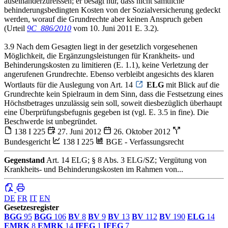
auseinanderzureissen; er besagt nur, dass nicht sämtliche
behinderungsbedingten Kosten von der Sozialversicherung gedeckt
werden, worauf die Grundrechte aber keinen Anspruch geben
(Urteil
9C_886/2010
vom 10. Juni 2011 E. 3.2).
3.9 Nach dem Gesagten liegt in der gesetzlich vorgesehenen
Möglichkeit, die Ergänzungsleistungen für Krankheits- und
Behinderungskosten zu limitieren (E. 1.1), keine Verletzung der
angerufenen Grundrechte. Ebenso verbleibt angesichts des klaren
Wortlauts für die Auslegung von Art. 14
ELG
mit Blick auf die
Grundrechte kein Spielraum in dem Sinn, dass die Festsetzung eines
Höchstbetrages unzulässig sein soll, soweit diesbezüglich überhaupt
eine Überprüfungsbefugnis gegeben ist (vgl. E. 3.5 in fine). Die
Beschwerde ist unbegründet.
138 I 225
27. Juni 2012
26. Oktober 2012
Bundesgericht
138 I 225
BGE - Verfassungsrecht
Gegenstand
Art. 14 ELG; § 8 Abs. 3 ELG/SZ; Vergütung von
Krankheits- und Behinderungskosten im Rahmen von...
DE
FR
IT
EN
Gesetzesregister
BGG
95
BGG
106
BV
8
BV
9
BV
13
BV
112
BV
190
ELG
14
EMRK
8
EMRK
14
IFEG
1
IFEG
7