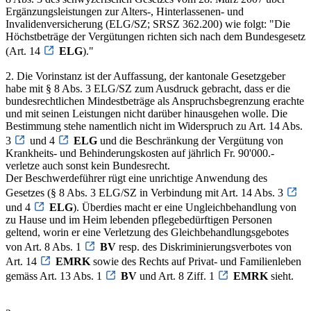
Ergänzungsleistungen zur Alters-, Hinterlassenen- und
Invalidenversicherung (ELG/SZ; SRSZ 362.200) wie folgt: "Die
Höchstbeträge der Vergütungen richten sich nach dem Bundesgesetz
(Art. 14
ELG
)."
2. Die Vorinstanz ist der Auffassung, der kantonale Gesetzgeber
habe mit § 8 Abs. 3 ELG/SZ zum Ausdruck gebracht, dass er die
bundesrechtlichen Mindestbeträge als Anspruchsbegrenzung erachte
und mit seinen Leistungen nicht darüber hinausgehen wolle. Die
Bestimmung stehe namentlich nicht im Widerspruch zu Art. 14 Abs.
3
und 4
ELG
und die Beschränkung der Vergütung von
Krankheits- und Behinderungskosten auf jährlich Fr. 90'000.-
verletze auch sonst kein Bundesrecht.
Der Beschwerdeführer rügt eine unrichtige Anwendung des
Gesetzes (§ 8 Abs. 3 ELG/SZ in Verbindung mit Art. 14 Abs. 3
und 4
ELG
). Überdies macht er eine Ungleichbehandlung von
zu Hause und im Heim lebenden pflegebedürftigen Personen
geltend, worin er eine Verletzung des Gleichbehandlungsgebotes
von Art. 8 Abs. 1
BV
resp. des Diskriminierungsverbotes von
Art. 14
EMRK
sowie des Rechts auf Privat- und Familienleben
gemäss Art. 13 Abs. 1
BV
und Art. 8 Ziff. 1
EMRK
sieht.