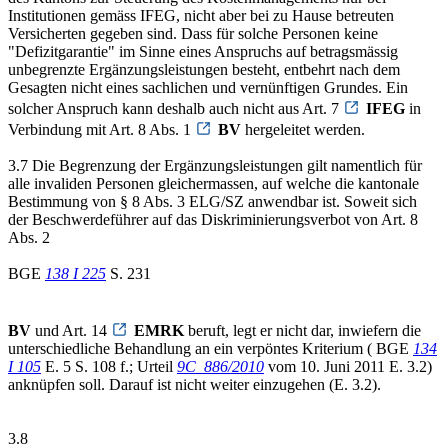
Institutionen gemäss IFEG, nicht aber bei zu Hause betreuten
Versicherten gegeben sind. Dass für solche Personen keine
"Defizitgarantie" im Sinne eines Anspruchs auf betragsmässig
unbegrenzte Ergänzungsleistungen besteht, entbehrt nach dem
Gesagten nicht eines sachlichen und vernünftigen Grundes. Ein
solcher Anspruch kann deshalb auch nicht aus Art. 7
IFEG
in
Verbindung mit Art. 8 Abs. 1
BV
hergeleitet werden.
3.7 Die Begrenzung der Ergänzungsleistungen gilt namentlich für
alle invaliden Personen gleichermassen, auf welche die kantonale
Bestimmung von § 8 Abs. 3 ELG/SZ anwendbar ist. Soweit sich
der Beschwerdeführer auf das Diskriminierungsverbot von Art. 8
Abs. 2
BGE
138 I 225
S. 231
BV
und Art. 14
EMRK
beruft, legt er nicht dar, inwiefern die
unterschiedliche Behandlung an ein verpöntes Kriterium ( BGE
134
I 105
E. 5 S. 108 f.; Urteil
9C_886/2010
vom 10. Juni 2011 E. 3.2)
anknüpfen soll. Darauf ist nicht weiter einzugehen (E. 3.2).
3.8