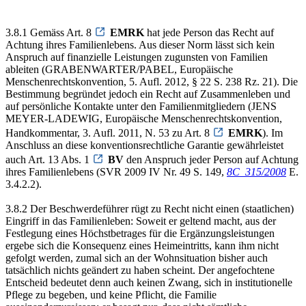
3.8.1 Gemäss Art. 8
EMRK
hat jede Person das Recht auf
Achtung ihres Familienlebens. Aus dieser Norm lässt sich kein
Anspruch auf finanzielle Leistungen zugunsten von Familien
ableiten (GRABENWARTER/PABEL, Europäische
Menschenrechtskonvention, 5. Aufl. 2012, § 22 S. 238 Rz. 21). Die
Bestimmung begründet jedoch ein Recht auf Zusammenleben und
auf persönliche Kontakte unter den Familienmitgliedern (JENS
MEYER-LADEWIG, Europäische Menschenrechtskonvention,
Handkommentar, 3. Aufl. 2011, N. 53 zu Art. 8
EMRK
). Im
Anschluss an diese konventionsrechtliche Garantie gewährleistet
auch Art. 13 Abs. 1
BV
den Anspruch jeder Person auf Achtung
ihres Familienlebens (SVR 2009 IV Nr. 49 S. 149,
8C_315/2008
E.
3.4.2.2).
3.8.2 Der Beschwerdeführer rügt zu Recht nicht einen (staatlichen)
Eingriff in das Familienleben: Soweit er geltend macht, aus der
Festlegung eines Höchstbetrages für die Ergänzungsleistungen
ergebe sich die Konsequenz eines Heimeintritts, kann ihm nicht
gefolgt werden, zumal sich an der Wohnsituation bisher auch
tatsächlich nichts geändert zu haben scheint. Der angefochtene
Entscheid bedeutet denn auch keinen Zwang, sich in institutionelle
Pflege zu begeben, und keine Pflicht, die Familie