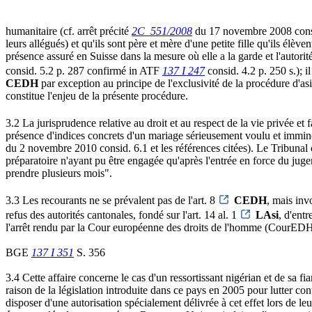
humanitaire (cf. arrêt précité
2C_551/2008
du 17 novembre 2008 consid.
leurs allégués) et qu'ils sont père et mère d'une petite fille qu'ils élè
présence assuré en Suisse dans la mesure où elle a la garde et l'autorit
consid. 5.2 p. 287 confirmé in ATF
137 I 247
consid. 4.2 p. 250 s.); i
CEDH
par exception au principe de l'exclusivité de la procédure d'asi
constitue l'enjeu de la présente procédure.
3.2 La jurisprudence relative au droit et au respect de la vie privée et f
présence d'indices concrets d'un mariage sérieusement voulu et immine
du 2 novembre 2010 consid. 6.1 et les références citées). Le Tribunal c
préparatoire n'ayant pu être engagée qu'après l'entrée en force du jugem
prendre plusieurs mois".
3.3 Les recourants ne se prévalent pas de l'art. 8
CEDH
, mais inv
refus des autorités cantonales, fondé sur l'art. 14 al. 1
LAsi
, d'ent
l'arrêt rendu par la Cour européenne des droits de l'homme (CourED
BGE
137 I 351
S. 356
3.4 Cette affaire concerne le cas d'un ressortissant nigérian et de sa 
raison de la législation introduite dans ce pays en 2005 pour lutter co
disposer d'une autorisation spécialement délivrée à cet effet lors de 