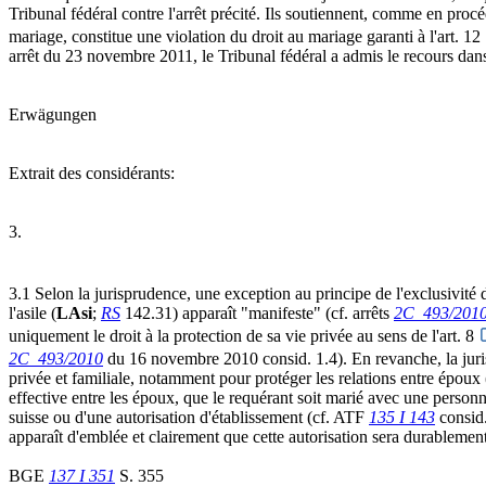
Tribunal fédéral contre l'arrêt précité. Ils soutiennent, comme en proc
mariage, constitue une violation du droit au mariage garanti à l'art. 12
arrêt du 23 novembre 2011, le Tribunal fédéral a admis le recours dans
Erwägungen
Extrait des considérants:
3.
3.1 Selon la jurisprudence, une exception au principe de l'exclusivité de
l'asile (
LAsi
;
RS
142.31) apparaît "manifeste" (cf. arrêts
2C_493/201
uniquement le droit à la protection de sa vie privée au sens de l'art. 8
2C_493/2010
du 16 novembre 2010 consid. 1.4). En revanche, la juri
privée et familiale, notamment pour protéger les relations entre époux 
effective entre les époux, que le requérant soit marié avec une personne
suisse ou d'une autorisation d'établissement (cf. ATF
135 I 143
consid.
apparaît d'emblée et clairement que cette autorisation sera durablemen
BGE
137 I 351
S. 355