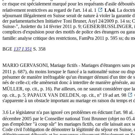
ce risque est spécialement marqué pour les requérants d'asile déboutés
relativement restrictives au regard de l'art. 14 al. 1
LAsi
. La doctr
séjournant illégalement en Suisse serait de nature à violer la gar
der parlamentarischen Initiative Toni Bruner, Asyl 24/2009 p. 1
Suisse-", Jusletter du 14 février 2011 p. 9; GEISER/BUSSLINGER, in
complices d'expulsion pour des motifs de police des étrangers ou 
famille: analyse critique des restrictions, FamPra 2011 p. 595 ss; du
BGE
137 I 351
S. 358
MARIO GERVASONI, Mariage fictifs - Mariages d'étrangers sans per
2011 p. 687), du moins lorsque le fiancé a la nationalité suisse ou di
présumer de manière irréfragable qu'un étranger démuni d'un titre de séj
nés de celle-ci; elle amènerait donc à interdire de manière générale,
MÜLLER, op. cit., p. 16). Par ailleurs, on ne saurait considérer que la p
op. cit., p. 5; PAPAUX VAN DELDEN, op. cit., n° 19 ad art. 98
s'apparente à un obstacle important au mariage en raison du temps et de
3.6 Le législateur n'a pas ignoré ces problèmes en édictant l'art. 98 al.
décembre 2005 par le Conseiller national Toni Brunner (objet no 05.46
pas d'empêcher "à coup sûr" les mariages fictifs, car elle laissait aux s
Code civil l'obligation de démontrer la légitimité du séjour en Suisse, c
définitivement déboutés et les personnes séjournant illégalement en Suisse