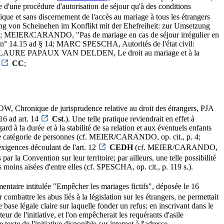
e d'une procédure d'autorisation de séjour qu'à des conditions
que et sans discernement de l'accès au mariage à tous les étrangers
ng von Scheinehen im Konflikt mit der Ehefreiheit: zur Umsetzung
s; MEIER/CARANDO, "Pas de mariage en cas de séjour irrégulier en
 n° 14.15 ad § 14; MARC SPESCHA, Autorités de l'état civil:
; MARIE-LAURE PAPAUX VAN DELDEN, Le droit au mariage et à la
8
CC
;
Chronique de jurisprudence relative au droit des étrangers, PJA
 16 ad art. 14
Cst
.). Une telle pratique reviendrait en effet à
d à la durée et à la stabilité de sa relation et aux éventuels enfants
e une catégorie de personnes (cf. MEIER/CARANDO, op. cit., p. 4;
 exigences découlant de l'art. 12
CEDH
(cf. MEIER/CARANDO,
par la Convention sur leur territoire; par ailleurs, une telle possibilité
 moins aisées d'entre elles (cf. SPESCHA, op. cit., p. 119 s.).
ementaire intitulée "Empêcher les mariages fictifs", déposée le 16
r combattre les abus liés à la législation sur les étrangers, ne permettait
e base légale claire sur laquelle fonder un refus; en inscrivant dans le
ur de l'initiative, et l'on empêcherait les requérants d'asile
texte de l'initiative disponible sur internet à l'adresse