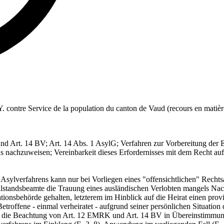
et Y. contre Service de la population du canton de Vaud (recours en matièr
 Art. 14 BV; Art. 14 Abs. 1 AsylG; Verfahren zur Vorbereitung der E
 nachzuweisen; Vereinbarkeit dieses Erfordernisses mit dem Recht auf
 Asylverfahrens kann nur bei Vorliegen eines "offensichtlichen" Rech
standsbeamte die Trauung eines ausländischen Verlobten mangels Nach
ionsbehörde gehalten, letzterem im Hinblick auf die Heirat einen provis
Betroffene - einmal verheiratet - aufgrund seiner persönlichen Situatio
 die Beachtung von Art. 12 EMRK und Art. 14 BV in Übereinstimmung 