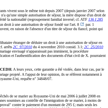
rants vivent sous le même toit depuis 2007 (depuis janvier 2007 selon
le n'a qu'une simple autorisation de séjour, la mère dispose d'un droit de
hérité la nationalité (regroupement familial inversé; cf. ATF
136 I 285
n droit à une autorisation de séjour fondé sur l'art. 8
par. 1
vent, en raison de l'absence d'un titre de séjour du fiancé, point qui
élibataire étranger de déduire un droit à une autorisation de séjour en
f. arrêts
2C_97/2010
du 4 novembre 2010 consid. 3.1;
2C_25/2010
e mariage envisagé n'apparaissait pas imminent, la procédure
cation et l'authentification des documents d'état civil de X. pourraient
CEDH
. A leurs yeux, cette garantie a été violée, dans leur cas, par le
riage projeté. A l'appui de leur opinion, ils se réfèrent notamment à
Royaume-Uni, requête n° 34848/07.
é empêchés de se marier au Royaume-Uni de mai 2006 à juillet 2008 en
sonnes soumises au contrôle de l'immigration de se marier, à moins de
pproval" contre le paiement d'un montant de 295 £; mais seuls les