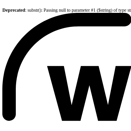
Deprecated
: substr(): Passing null to parameter #1 ($string) of type s