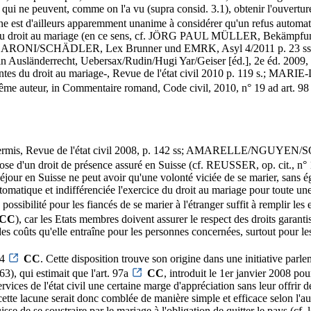
 qui ne peuvent, comme on l'a vu (supra consid. 3.1), obtenir l'ouvertur
ine est d'ailleurs apparemment unanime à considérer qu'un refus automati
antie du droit au mariage (en ce sens, cf. JÖRG PAUL MÜLLER, Bekämpfu
4 ss; CARONI/SCHÄDLER, Lex Brunner und EMRK, Asyl 4/2011 p. 23 s
 Ausländerrecht, Uebersax/Rudin/Hugi Yar/Geiser [éd.], 2e éd. 2009,
garantes du droit au mariage-, Revue de l'état civil 2010 p. 119 s.
 même auteur, in Commentaire romand, Code civil, 2010, n° 19 ad art. 9
mis, Revue de l'état civil 2008, p. 142 ss; AMARELLE/NGUYEN/SOW, 
spose d'un droit de présence assuré en Suisse (cf. REUSSER, op. cit., n°
our en Suisse ne peut avoir qu'une volonté viciée de se marier, sans égar
 automatique et indifférenciée l'exercice du droit au mariage pour tout
ossibilité pour les fiancés de se marier à l'étranger suffit à remplir les
CC
), car les Etats membres doivent assurer le respect des droits garantis 
s coûts qu'elle entraîne pour les personnes concernées, surtout pour les
 4
CC
. Cette disposition trouve son origine dans une initiative parl
3), qui estimait que l'art. 97a
CC
, introduit le 1er janvier 2008 pou
ervices de l'état civil une certaine marge d'appréciation sans leur offrir d
ette lacune serait donc comblée de manière simple et efficace selon l'aute
 de se soustraire par le mariage à l'obligation de quitter le pays (cf. le 