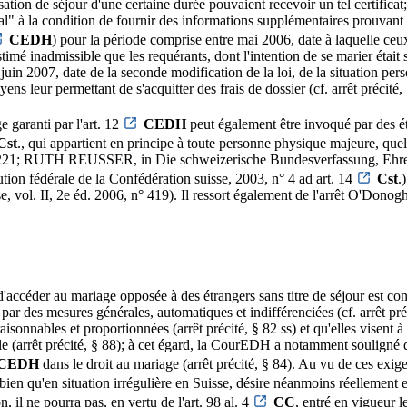
tion de séjour d'une certaine durée pouvaient recevoir un tel certificat
val" à la condition de fournir des informations supplémentaires prouvant
CEDH
) pour la période comprise entre mai 2006, date à laquelle ceux-
timé inadmissible que les requérants, dont l'intention de se marier était s
9 juin 2007, date de la seconde modification de la loi, de la situation pe
ens leur permettant de s'acquitter des frais de dossier (cf. arrêt précité, 
e garanti par l'art. 12
CEDH
peut également être invoqué par des ét
Cst
., qui appartient en principe à toute personne physique majeure, quelle
; RUTH REUSSER, in Die schweizerische Bundesverfassung, Ehrenzell
n fédérale de la Confédération suisse, 2003, n° 4 ad art. 14
Cst
.
 II, 2e éd. 2006, n° 419). Il ressort également de l'arrêt O'Donoghu
accéder au mariage opposée à des étrangers sans titre de séjour est cont
ar des mesures générales, automatiques et indifférenciées (cf. arrêt pré
sonnables et proportionnées (arrêt précité, § 82 ss) et qu'elles visent à 
(arrêt précité, § 88); à cet égard, la CourEDH a notamment souligné qu'à
CEDH
dans le droit au mariage (arrêt précité, § 84). Au vu de ces exige
bien qu'en situation irrégulière en Suisse, désire néanmoins réellement et
, il ne pourra pas, en vertu de l'art. 98 al. 4
CC
, entré en vigueur l