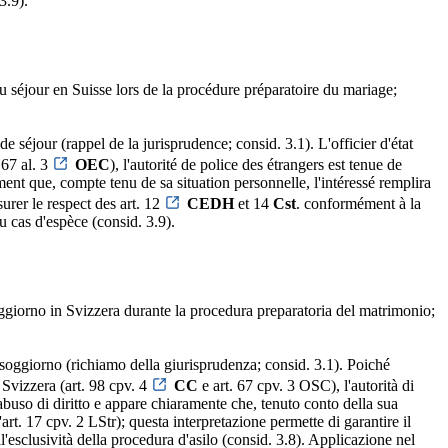
3.9).
 du séjour en Suisse lors de la procédure préparatoire du mariage;
de séjour (rappel de la jurisprudence; consid. 3.1). L'officier d'état
 67 al. 3
OEC
), l'autorité de police des étrangers est tenue de
ement que, compte tenu de sa situation personnelle, l'intéressé remplira
surer le respect des art. 12
CEDH
et 14
Cst
. conformément à la
au cas d'espèce (consid. 3.9).
soggiorno in Svizzera durante la procedura preparatoria del matrimonio;
i soggiorno (richiamo della giurisprudenza; consid. 3.1). Poiché
 Svizzera (art. 98 cpv. 4
CC
e art. 67 cpv. 3 OSC), l'autorità di
abuso di diritto e appare chiaramente che, tenuto conto della sua
t. 17 cpv. 2 LStr); questa interpretazione permette di garantire il
'esclusività della procedura d'asilo (consid. 3.8). Applicazione nel