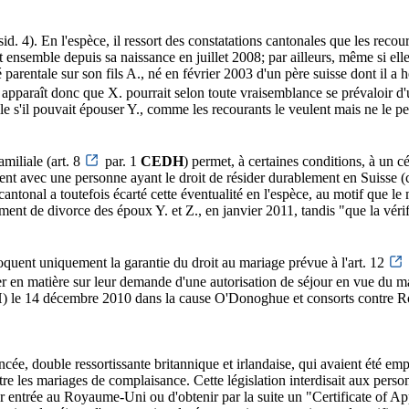
 4). En l'espèce, il ressort des constatations cantonales que les recou
vent ensemble depuis sa naissance en juillet 2008; par ailleurs, même si el
é parentale sur son fils A., né en février 2003 d'un père suisse dont il a 
l apparaît donc que X. pourrait selon toute vraisemblance se prévaloir d'u
le s'il pouvait épouser Y., comme les recourants le veulent mais ne le peu
amiliale (art. 8
par. 1
CEDH
) permet, à certaines conditions, à un c
nt avec une personne ayant le droit de résider durablement en Suisse (c
antonal a toutefois écarté cette éventualité en l'espèce, au motif que l
ent de divorce des époux Y. et Z., en janvier 2011, tandis "que la vérifi
oquent uniquement la garantie du droit au mariage prévue à l'art. 12
rer en matière sur leur demande d'une autorisation de séjour en vue du ma
H) le 14 décembre 2010 dans la cause O'Donoghue et consorts contre 
fiancée, double ressortissante britannique et irlandaise, qui avaient ét
ntre les mariages de complaisance. Cette législation interdisait aux per
leur entrée au Royaume-Uni ou d'obtenir par la suite un "Certificate of A