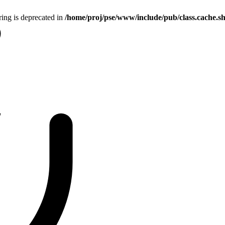
tring is deprecated in
/home/proj/pse/www/include/pub/class.cache.s