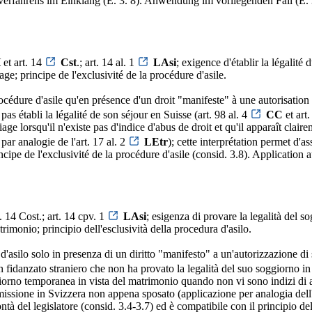
verfahrens im Einklang (E. 3. 8). Anwendung im vorliegenden Fall (E. 
H
et art. 14
Cst
.; art. 14 al. 1
LAsi
; exigence d'établir la légalité
ge; principe de l'exclusivité de la procédure d'asile.
procédure d'asile qu'en présence d'un droit "manifeste" à une autorisation 
pas établi la légalité de son séjour en Suisse (art. 98 al. 4
CC
et art.
age lorsqu'il n'existe pas d'indice d'abus de droit et qu'il apparaît clair
par analogie de l'art. 17 al. 2
LEtr
); cette interprétation permet d'as
incipe de l'exclusivité de la procédure d'asile (consid. 3.8). Application 
 14 Cost.; art. 14 cpv. 1
LAsi
; esigenza di provare la legalità del 
trimonio; principio dell'esclusività della procedura d'asilo.
 d'asilo solo in presenza di un diritto "manifesto" a un'autorizzazione d
un fidanzato straniero che non ha provato la legalità del suo soggiorno in
oggiorno temporanea in vista del matrimonio quando non vi sono indizi di 
issione in Svizzera non appena sposato (applicazione per analogia dell'ar
 del legislatore (consid. 3.4-3.7) ed è compatibile con il principio dell