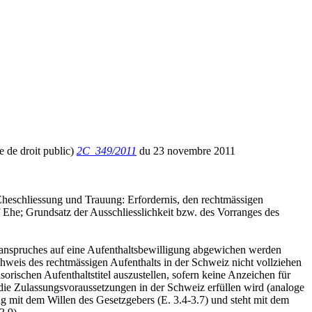
e de droit public)
2C_349/2011
du 23 novembre 2011
heschliessung und Trauung: Erfordernis, den rechtmässigen
 Ehe; Grundsatz der Ausschliesslichkeit bzw. des Vorranges des
tsanspruches auf eine Aufenthaltsbewilligung abgewichen werden
weis des rechtmässigen Aufenthalts in der Schweiz nicht vollziehen
orischen Aufenthaltstitel auszustellen, sofern keine Anzeichen für
n die Zulassungsvoraussetzungen in der Schweiz erfüllen wird (analoge
mit dem Willen des Gesetzgebers (E. 3.4-3.7) und steht mit dem