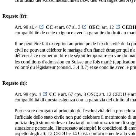
Grundsatz der Ausschliesslichkeit bzw. des Vorranges des Asyl
Regeste (fr):
Art. 98 al. 4
CC
et art. 67 al. 3
OEC
; art. 12
CED
compatibilité de cette exigence avec la garantie du droit au maria
Il ne peut être fait exception au principe de l'exclusivité de la 
civil ne pouvant célébrer le mariage d'un fiancé étranger qui n'a 
délivrer à ce dernier un titre de séjour temporaire en vue du mari
les conditions d'admission en Suisse une fois marié (application 
volonté du législateur (consid. 3.4-3.7) et se concilie avec le pr
Regesto (it):
Art. 98 cpv. 4
CC
e art. 67 cpv. 3 OSC; art. 12 CEDU e art.
compatibilità di questa esigenza con la garanzia del diritto al ma
Può essere derogato al principio dell'esclusività della procedura
l'ufficiale dello stato civile non può celebrare il matrimonio di 
polizia degli stranieri deve rilasciargli un'autorizzazione di s
situazione personale, l'interessato adempirà le condizioni di amm
rispetto degli art. 12 CEDU e 14 Cost. conformemente alla volontà