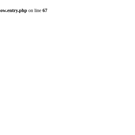
how.entry.php
on line
67