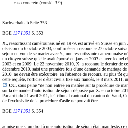
caso concreto (consid. 3.9).
Sachverhalt ab Seite 353
BGE
137 I 351
S. 353
X., ressortissant camérounais né en 1979, est arrivé en Suisse en juin
décision du 6 octobre 2003, confirmée sur recours le 27 octobre suivan
séjour en vue de se marier avec Y., une ressortissante camerounaise née
un citoyen suisse qu'elle avait épousé en janvier 2003 et avec lequel e
2003 et en 2009. Le 22 novembre 2010, X. a reconnu le dernier de ces e
décembre 2010, saisi une première fois d'une demande de mariage de X. 
2010, ne devait être exécutoire, en l'absence de recours, au plus tôt q
cette requête, l'officier d'état civil a fixé aux fiancés, le 8 mars 201
CC
, sous peine "de non-entrée en matière sur la procédure de mari
sur la demande d'autorisation de séjour déposée par X. en octobre 2010,
Par arrêt du 21 avril 2011, le Tribunal cantonal du canton de Vaud, Cou
de l'exclusivité de la procédure d'asile ne pouvait être
BGE
137 I 351
S. 354
admise que si un droit à une autorisation de séjour était manifeste, ce