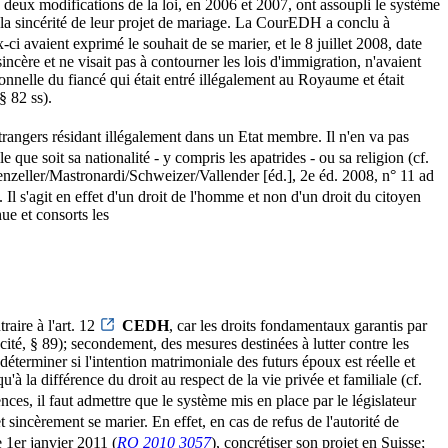
; deux modifications de la loi, en 2006 et 2007, ont assoupli le système
 la sincérité de leur projet de mariage. La CourEDH a conclu à
ci avaient exprimé le souhait de se marier, et le 8 juillet 2008, date
incère et ne visait pas à contourner les lois d'immigration, n'avaient
rsonnelle du fiancé qui était entré illégalement au Royaume et était
§ 82 ss).
rangers résidant illégalement dans un Etat membre. Il n'en va pas
 que soit sa nationalité - y compris les apatrides - ou sa religion (cf.
er/Mastronardi/Schweizer/Vallender [éd.], 2e éd. 2008, n° 11 ad
). Il s'agit en effet d'un droit de l'homme et non d'un droit du citoyen
e et consorts les
raire à l'art. 12
CEDH
, car les droits fondamentaux garantis par
cité, § 89); secondement, des mesures destinées à lutter contre les
déterminer si l'intention matrimoniale des futurs époux est réelle et
 la différence du droit au respect de la vie privée et familiale (cf.
nces, il faut admettre que le système mis en place par le législateur
 sincèrement se marier. En effet, en cas de refus de l'autorité de
e 1er janvier 2011 (
RO 2010 3057
), concrétiser son projet en Suisse;