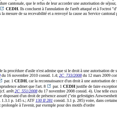
édure cantonale, que le refus de leur accorder une autorisation de séjour
CEDH
. Ils concluent à l'annulation de l'arrêt attaqué et à l'octroi 
 la mesure de sa recevabilité et a renvoyé la cause au Service cantonal
 la procédure d'asile n'est admise que si le droit à une autorisation de sé
0
du 16 novembre 2010 consid. 1.4;
2C_733/2008
du 12 mars 2009 consi
par. 1
CEDH
, car la reconnaissance d'un droit à une autorisation de 
sprudence admet que l'art. 8
par. 1
CEDH
justifie de faire exception
(cf. arrêt
2C_551/2008
du 17 novembre 2008 consid. 4). Une telle excepti
 disposant d'un droit de présence assuré ("ein gefestigtes Anwesenheitsre
 1.3.1 p. 145 s.; ATF
130 II 281
consid. 3.1 p. 285) voire, dans certaines
t prolongée à l'avenir, par exemple pour des motifs d'ordre