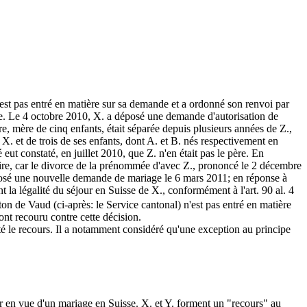
'est pas entré en matière sur sa demande et a ordonné son renvoi par
sse. Le 4 octobre 2010, X. a déposé une demande d'autorisation de
re, mère de cinq enfants, était séparée depuis plusieurs années de Z.,
 X. et de trois de ses enfants, dont A. et B. nés respectivement en
t constaté, en juillet 2010, que Z. n'en était pas le père. En
toire, car le divorce de la prénommée d'avec Z., prononcé le 2 décembre
 déposé une nouvelle demande de mariage le 6 mars 2011; en réponse à
t la légalité du séjour en Suisse de X., conformément à l'art. 90 al. 4
on de Vaud (ci-après: le Service cantonal) n'est pas entré en matière
ont recouru contre cette décision.
jeté le recours. Il a notamment considéré qu'une exception au principe
lir en vue d'un mariage en Suisse. X. et Y. forment un "recours" au