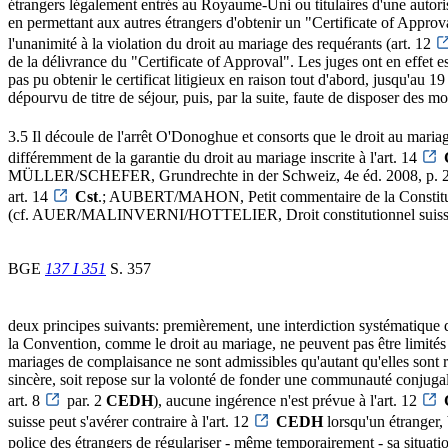
étrangers légalement entrés au Royaume-Uni ou titulaires d'une autorisa
en permettant aux autres étrangers d'obtenir un "Certificate of Appro
l'unanimité à la violation du droit au mariage des requérants (art. 12
de la délivrance du "Certificate of Approval". Les juges ont en effet es
pas pu obtenir le certificat litigieux en raison tout d'abord, jusqu'au 1
dépourvu de titre de séjour, puis, par la suite, faute de disposer des moy
3.5 Il découle de l'arrêt O'Donoghue et consorts que le droit au mariag
différemment de la garantie du droit au mariage inscrite à l'art. 14
MÜLLER/SCHEFER, Grundrechte in der Schweiz, 4e éd. 2008, p. 221
art. 14
Cst
.; AUBERT/MAHON, Petit commentaire de la Constitutio
(cf. AUER/MALINVERNI/HOTTELIER, Droit constitutionnel suisse, vol.
BGE
137 I 351
S. 357
deux principes suivants: premièrement, une interdiction systématique d'
la Convention, comme le droit au mariage, ne peuvent pas être limités p
mariages de complaisance ne sont admissibles qu'autant qu'elles sont rai
sincère, soit repose sur la volonté de fonder une communauté conjugale 
art. 8
par. 2
CEDH
), aucune ingérence n'est prévue à l'art. 12
suisse peut s'avérer contraire à l'art. 12
CEDH
lorsqu'un étranger, 
police des étrangers de régulariser - même temporairement - sa situation