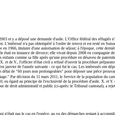
 2003 et y a déposé une demande d'asile. L'Office fédéral des réfugiés n
t. L'intéressé n'a pas obtempéré à l'ordre de renvoi et est resté en Sui
 en 1966, titulaire d'une autorisation de séjour; à l'époque, cette derniè
lle était en instance de divorce; elle vivait depuis 2008 en compagnie de
nfants comme sa fille après qu'une procédure en désaveu de paternité eu
et de Y., l'officier d'état civil a refusé d'ouvrir la procédure prépara
u'en janvier de l'année suivante - ce qui fut le cas. Les intéressés ont
1, un délai de "60 jours non prolongeables" pour déposer une pièce prouvan
age." Par décision du 11 mars 2011, le Service de la population du cant
 eu égard au principe de l'exclusivité de la procédure d'asile. X. et Y. 
r de droit administratif et public (ci-après: le Tribunal cantonal), a re
 qui n'était pas le cas en l'espèce, au vu des démarches restant à accomp