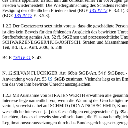
des Täters appelliert. Es soll ihm das Unrecht seiner Tat vor Augen
Frieden wiederherstellt. Die Wiedergutmachung des Schadens rechtferti
Festigung des öffentlichen Friedens dient (BGE
135 IV 12
E. 3.4.1).
(BGE
135 IV 12
E. 3.5.3).
1.2.2 Der Gesetzestext setzt nicht voraus, dass die geschädigte Pers
ist dies kein Beweis für den fehlenden Ausgleich des bewirkten Unre
Strafbefreiung gemäss Art. 52 ff. StGBneu und prozessrechtliche
SCHWARZENEGGER/HUG/JOSITSCH, Strafen und Massnahmen, Strafr
Teil, Bd. II, 2. Aufl. 2006, S. 238
BGE
136 IV 41
S. 43
N. 12;SILVAN FLÜCKIGER, Art. 66bis StGB/Art. 54 f. StGBneu - Betr
Anwendung von Art. 53
StGB
zustimmt. Vielmehr liegt es im Er
um das von ihm bewirkte Unrecht auszugleichen.
1.2.3 Mit Ausnahme von STRATENWERTH erwähnen alle genannten Aut
Interesse liege namentlich vor, wenn die Wahrung der Geschädigtenr
vertrat, verweist dabei auf SCHMID (DONATSCH/SCHMID, Kommentar 
wesentliche Interessen [...] des Geschädigten entgegenstehen" (§ 39a
beachten, dass es einerseits sinnvoll sein kann, die Einsprachemögli
Legitimationsvoraussetzungen durch das Bundesgerichtsgesetz gerege