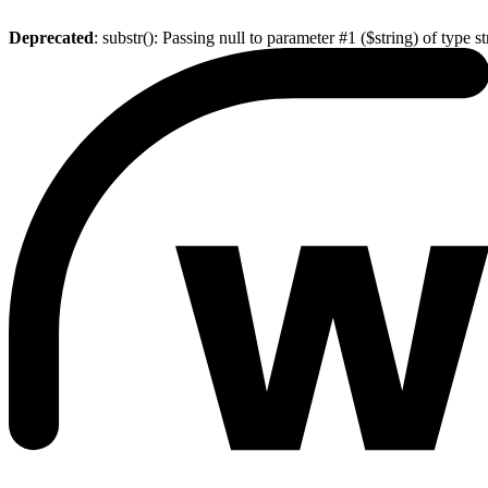
Deprecated
: substr(): Passing null to parameter #1 ($string) of type s