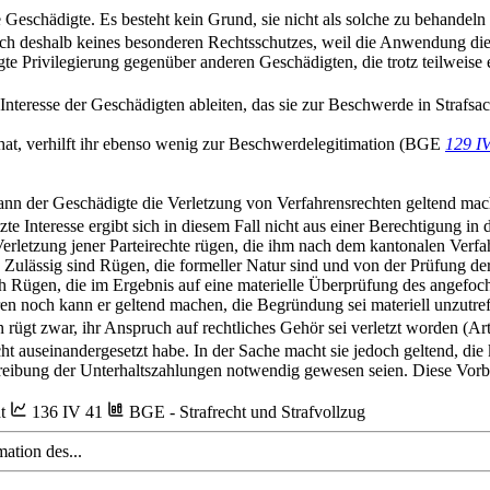
e Geschädigte. Es besteht kein Grund, sie nicht als solche zu behande
h deshalb keines besonderen Rechtsschutzes, weil die Anwendung dies
gte Privilegierung gegenüber anderen Geschädigten, die trotz teilweis
s Interesse der Geschädigten ableiten, das sie zur Beschwerde in Strafsa
 hat, verhilft ihr ebenso wenig zur Beschwerdelegitimation (BGE
129 I
ann der Geschädigte die Verletzung von Verfahrensrechten geltend mach
tzte Interesse ergibt sich in diesem Fall nicht aus einer Berechtigung 
 Verletzung jener Parteirechte rügen, die ihm nach dem kantonalen Ve
. Zulässig sind Rügen, die formeller Natur sind und von der Prüfung 
h Rügen, die im Ergebnis auf eine materielle Überprüfung des angefocht
n noch kann er geltend machen, die Begründung sei materiell unzutref
rügt zwar, ihr Anspruch auf rechtliches Gehör sei verletzt worden (Ar
ht auseinandergesetzt habe. In der Sache macht sie jedoch geltend, die
ntreibung der Unterhaltszahlungen notwendig gewesen seien. Diese Vorb
ht
136 IV 41
BGE - Strafrecht und Strafvollzug
ation des...