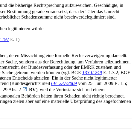
ln und die bisherige Rechtsprechung aufzuweichen. Geschädigte, in
er Bestimmung gerade voraussetzt, dass der Täter das Unrecht
e erheblicher Schadenssumme nicht beschwerdelegitimiert sind.
chen legitimieren würde.
V 197
E. 1).
en, deren Missachtung eine formelle Rechtsverweigerung darstellt.
in der Sache, sondern aus der Berechtigung, am Verfahren teilzunehmen.
rfahrensrecht, der Bundesverfassung oder der EMRK zustehen und
der Sache getrennt werden können (vgl. BGE
133 II 249
E. 1.3.2; BGE
enen Entscheids abzielen. Ein in der Sache nicht legitimierter
fend (Bundesgerichtsurteil
6B_237/2009
vom 25. Juni 2009 E. 1.5;
t. 29 Abs. 2
BV
), weil die Vorinstanz sich mit einem
 kantonalen Behörden hätten ihren Schaden nicht richtig berechnet,
ringen zielen aber auf eine materielle Überprüfung des angefochtenen