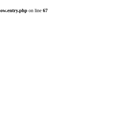
how.entry.php
on line
67