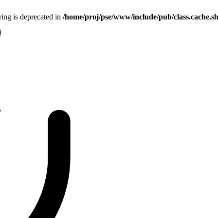
tring is deprecated in
/home/proj/pse/www/include/pub/class.cache.s