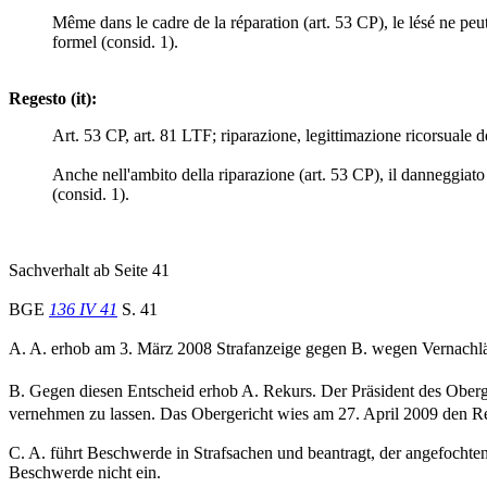
Même dans le cadre de la réparation (art. 53 CP), le lésé ne peut
formel (consid. 1).
Regesto (it):
Art. 53 CP, art. 81 LTF; riparazione, legittimazione ricorsuale 
Anche nell'ambito della riparazione (art. 53 CP), il danneggiato p
(consid. 1).
Sachverhalt ab Seite 41
BGE
136 IV 41
S. 41
A. A. erhob am 3. März 2008 Strafanzeige gegen B. wegen Vernachläss
B. Gegen diesen Entscheid erhob A. Rekurs. Der Präsident des Oberg
vernehmen zu lassen. Das Obergericht wies am 27. April 2009 den 
C. A. führt Beschwerde in Strafsachen und beantragt, der angefochte
Beschwerde nicht ein.