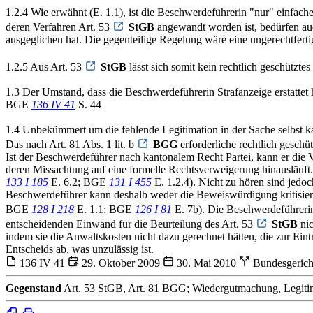
1.2.4 Wie erwähnt (E. 1.1), ist die Beschwerdeführerin "nur" einfach
deren Verfahren Art. 53
StGB
angewandt worden ist, bedürfen auc
ausgeglichen hat. Die gegenteilige Regelung wäre eine ungerechtferti
1.2.5 Aus Art. 53
StGB
lässt sich somit kein rechtlich geschützte
1.3 Der Umstand, dass die Beschwerdeführerin Strafanzeige erstattet
BGE
136 IV 41
S. 44
1.4 Unbekümmert um die fehlende Legitimation in der Sache selbst k
Das nach Art. 81 Abs. 1 lit. b
BGG
erforderliche rechtlich geschü
Ist der Beschwerdeführer nach kantonalem Recht Partei, kann er die
deren Missachtung auf eine formelle Rechtsverweigerung hinausläuft
133 I 185
E. 6.2; BGE
131 I 455
E. 1.2.4). Nicht zu hören sind jedoc
Beschwerdeführer kann deshalb weder die Beweiswürdigung kritisiere
BGE
128 I 218
E. 1.1; BGE
126 I 81
E. 7b). Die Beschwerdeführerin 
entscheidenden Einwand für die Beurteilung des Art. 53
StGB
nic
indem sie die Anwaltskosten nicht dazu gerechnet hätten, die zur Ei
Entscheids ab, was unzulässig ist.
136 IV 41
29. Oktober 2009
30. Mai 2010
Bundesgeric
Gegenstand
Art. 53 StGB, Art. 81 BGG; Wiedergutmachung, Legitim