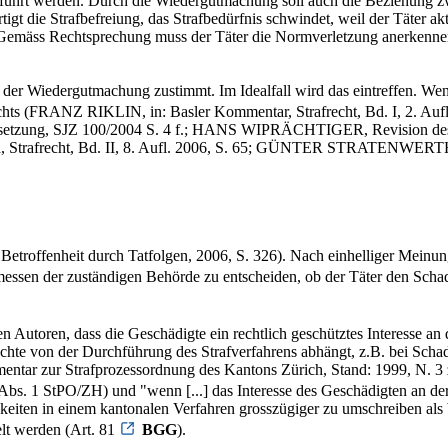
 geführt werden. Durch die Wiedergutmachung soll auch die Beziehung z
gt die Strafbefreiung, das Strafbedürfnis schwindet, weil der Täter akt
 Gemäss Rechtsprechung muss der Täter die Normverletzung anerkennen
on der Wiedergutmachung zustimmt. Im Idealfall wird das eintreffen. We
chts (FRANZ RIKLIN, in: Basler Kommentar, Strafrecht, Bd. I, 2. Aufl
 Umsetzung, SJZ 100/2004 S. 4 f.; HANS WIPRÄCHTIGER, Revision des
echt, Bd. II, 8. Aufl. 2006, S. 65; GÜNTER STRATENWERTH, Str
offenheit durch Tatfolgen, 2006, S. 326). Nach einhelliger Meinung w
messen der zuständigen Behörde zu entscheiden, ob der Täter den Sch
oren, dass die Geschädigte ein rechtlich geschütztes Interesse an
echte von der Durchführung des Strafverfahrens abhängt, z.B. bei Sch
zur Strafprozessordnung des Kantons Zürich, Stand: 1999, N. 3 zu 
 Abs. 1 StPO/ZH) und "wenn [...] das Interesse des Geschädigten an der
chkeiten in einem kantonalen Verfahren grosszügiger zu umschreiben als
lt werden (Art. 81
BGG
).