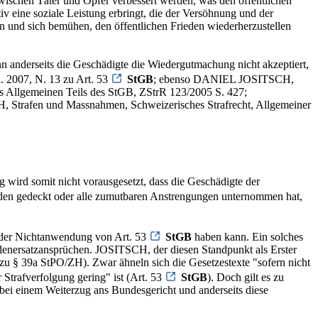
wischen Täter und Opfer verbessert werden, was den öffentlichen
iv eine soziale Leistung erbringt, die der Versöhnung und der
 und sich bemühen, den öffentlichen Frieden wiederherzustellen
nn anderseits die Geschädigte die Wiedergutmachung nicht akzeptiert,
. 2007, N. 13 zu Art. 53
StGB
; ebenso DANIEL JOSITSCH,
 Allgemeinen Teils des StGB, ZStrR 123/2005 S. 427;
afen und Massnahmen, Schweizerisches Strafrecht, Allgemeiner
ird somit nicht vorausgesetzt, dass die Geschädigte der
aden gedeckt oder alle zumutbaren Anstrengungen unternommen hat,
 der Nichtanwendung von Art. 53
StGB
haben kann. Ein solches
adenersatzansprüchen. JOSITSCH, der diesen Standpunkt als Erster
§ 39a StPO/ZH). Zwar ähneln sich die Gesetzestexte "sofern nicht
 Strafverfolgung gering" ist (Art. 53
StGB
). Doch gilt es zu
 bei einem Weiterzug ans Bundesgericht und anderseits diese