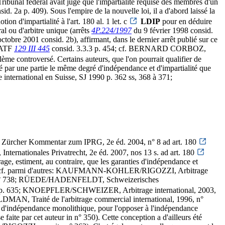
 Tribunal fédéral avait jugé que l'impartialité requise des membres d'un
id. 2a p. 409). Sous l'empire de la nouvelle loi, il a d'abord laissé la
on d'impartialité à l'art. 180 al. 1 let. c
LDIP
pour en déduire
ral ou d'arbitre unique (arrêts
4P.224/1997
du 9 février 1998 consid.
ctobre 2001 consid. 2b), affirmant, dans le dernier arrêt publié sur ce
 (ATF
129 III 445
consid. 3.3.3 p. 454; cf. BERNARD CORBOZ,
oblème controversé. Certains auteurs, que l'on pourrait qualifier de
igné par une partie le même degré d'indépendance et d'impartialité que
re international en Suisse, SJ 1990 p. 362 ss, 368 à 371;
ürcher Kommentar zum IPRG, 2e éd. 2004, n° 8 ad art. 180
ernationales Privatrecht, 2e éd. 2007, nos 13 s. ad art. 180
ge, estiment, au contraire, que les garanties d'indépendance et
e unique (cf. parmi d'autres: KAUFMANN-KOHLER/RIGOZZI, Arbitrage
006, n° 738; RÜEDE/HADENFELDT, Schweizerisches
 p. 635; KNOEPFLER/SCHWEIZER, Arbitrage international, 2003,
 Traité de l'arbitrage commercial international, 1996, n°
n d'indépendance monolithique, pour l'opposer à l'indépendance
e faite par cet auteur in n° 350). Cette conception a d'ailleurs été