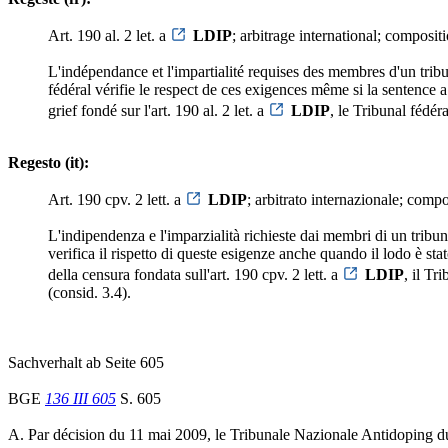
Art. 190 al. 2 let. a
LDIP
; arbitrage international; compositi
L'indépendance et l'impartialité requises des membres d'un tribuna
fédéral vérifie le respect de ces exigences même si la sentence a 
grief fondé sur l'art. 190 al. 2 let. a
LDIP
, le Tribunal fédér
Regesto (it):
Art. 190 cpv. 2 lett. a
LDIP
; arbitrato internazionale; compo
L'indipendenza e l'imparzialità richieste dai membri di un tribunale
verifica il rispetto di queste esigenze anche quando il lodo è sta
della censura fondata sull'art. 190 cpv. 2 lett. a
LDIP
, il Tr
(consid. 3.4).
Sachverhalt ab Seite 605
BGE
136 III 605
S. 605
A. Par décision du 11 mai 2009, le Tribunale Nazionale Antidoping d