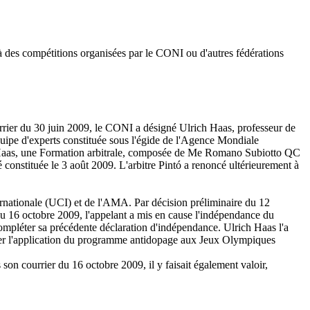
à des compétitions organisées par le CONI ou d'autres fédérations
urrier du 30 juin 2009, le CONI a désigné Ulrich Haas, professeur de
'équipe d'experts constituée sous l'égide de l'Agence Mondiale
 Haas, une Formation arbitrale, composée de Me Romano Subiotto QC
é constituée le 3 août 2009. L'arbitre Pintó a renoncé ultérieurement à
nationale (UCI) et de l'AMA. Par décision préliminaire du 12
du 16 octobre 2009, l'appelant a mis en cause l'indépendance du
ompléter sa précédente déclaration d'indépendance. Ulrich Haas l'a
erver l'application du programme antidopage aux Jeux Olympiques
on courrier du 16 octobre 2009, il y faisait également valoir,