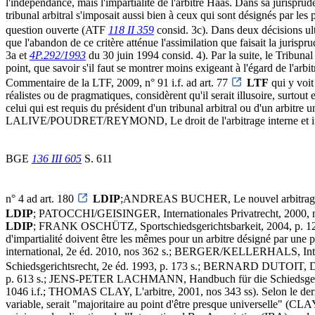
l'indépendance, mais l'impartialité de l'arbitre Haas. Dans sa jurisprud
tribunal arbitral s'imposait aussi bien à ceux qui sont désignés par les
question ouverte (ATF
118 II 359
consid. 3c). Dans deux décisions ultér
que l'abandon de ce critère atténue l'assimilation que faisait la jurispru
3a et
4P.292/1993
du 30 juin 1994 consid. 4). Par la suite, le Tribunal 
point, que savoir s'il faut se montrer moins exigeant à l'égard de l'arbi
Commentaire de la LTF, 2009, n° 91 i.f. ad art. 77
LTF
qui y voit 
réalistes ou de pragmatiques, considèrent qu'il serait illusoire, surtou
celui qui est requis du président d'un tribunal arbitral ou d'un arbitr
LALIVE/POUDRET/REYMOND, Le droit de l'arbitrage interne et inte
BGE
136 III 605
S. 611
n° 4 ad art. 180
LDIP
;ANDREAS BUCHER, Le nouvel arbitrage in
LDIP
; PATOCCHI/GEISINGER, Internationales Privatrecht, 2000, n
LDIP
; FRANK OSCHÜTZ, Sportschiedsgerichtsbarkeit, 2004, p. 125 ss).
d'impartialité doivent être les mêmes pour un arbitre désigné par u
international, 2e éd. 2010, nos 362 s.; BERGER/KELLERHALS, Int
Schiedsgerichtsrecht, 2e éd. 1993, p. 173 s.; BERNARD DUTOIT, Droit
p. 613 s.; JENS-PETER LACHMANN, Handbuch für die Schiedsgeric
1046 i.f.; THOMAS CLAY, L'arbitre, 2001, nos 343 ss). Selon le derni
variable, serait "majoritaire au point d'être presque universelle" (CLAY, 