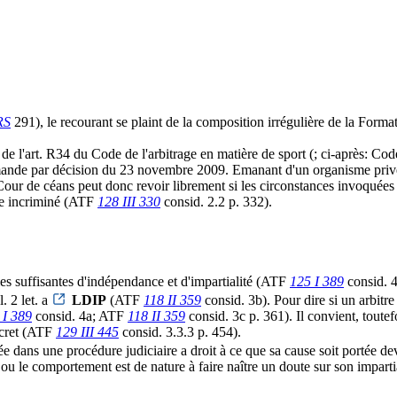
RS
291), le recourant se plaint de la composition irrégulière de la Forma
de l'art. R34 du Code de l'arbitrage en matière de sport (
; ci-après: Cod
nde par décision du 23 novembre 2009. Emanant d'un organisme privé, ce
 La Cour de céans peut donc revoir librement si les circonstances invoquée
re incriminé (ATF
128 III 330
consid. 2.2 p. 332).
nties suffisantes d'indépendance et d'impartialité (ATF
125 I 389
consid. 
. 2 let. a
LDIP
(ATF
118 II 359
consid. 3b). Pour dire si un arbitre 
 I 389
consid. 4a; ATF
118 II 359
consid. 3c p. 361). Il convient, toutef
oncret (ATF
129 III 445
consid. 3.3.3 p. 454).
ée dans une procédure judiciaire a droit à ce que sa cause soit portée dev
n ou le comportement est de nature à faire naître un doute sur son impart