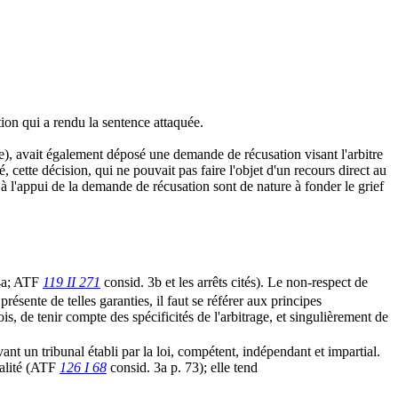
tion qui a rendu la sentence attaquée.
e), avait également déposé une demande de récusation visant l'arbitre
tte décision, qui ne pouvait pas faire l'objet d'un recours direct au
s à l'appui de la demande de récusation sont de nature à fonder le grief
4a; ATF
119 II 271
consid. 3b et les arrêts cités). Le non-respect de
présente de telles garanties, il faut se référer aux principes
ois, de tenir compte des spécificités de l'arbitrage, et singulièrement de
ant un tribunal établi par la loi, compétent, indépendant et impartial.
ialité (ATF
126 I 68
consid. 3a p. 73); elle tend