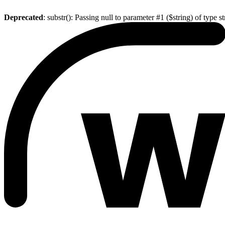
Deprecated
: substr(): Passing null to parameter #1 ($string) of type s