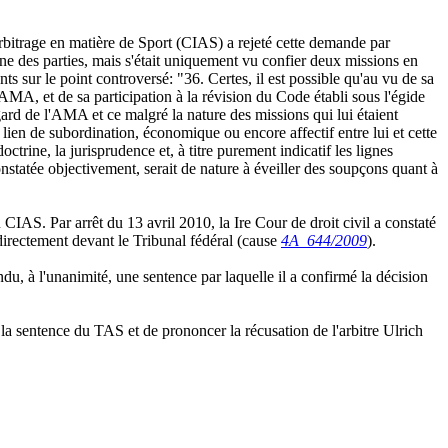
Arbitrage en matière de Sport (CIAS) a rejeté cette demande par
ne des parties, mais s'était uniquement vu confier deux missions en
ts sur le point controversé: "36. Certes, il est possible qu'au vu de sa
MA, et de sa participation à la révision du Code établi sous l'égide
gard de l'AMA et ce malgré la nature des missions qui lui étaient
ien de subordination, économique ou encore affectif entre lui et cette
trine, la jurisprudence et, à titre purement indicatif les lignes
nstatée objectivement, serait de nature à éveiller des soupçons quant à
 CIAS. Par arrêt du 13 avril 2010, la Ire Cour de droit civil a constaté
 directement devant le Tribunal fédéral (cause
4A_644/2009
).
ndu, à l'unanimité, une sentence par laquelle il a confirmé la décision
la sentence du TAS et de prononcer la récusation de l'arbitre Ulrich