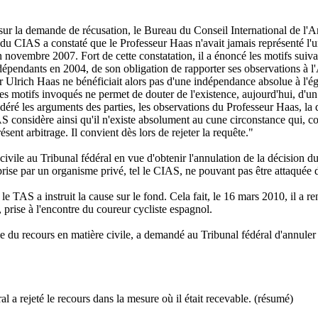
 sur la demande de récusation, le Bureau du Conseil International de l'
du CIAS a constaté que le Professeur Haas n'avait jamais représenté l'u
 novembre 2007. Fort de cette constatation, il a énoncé les motifs suivan
pendants en 2004, de son obligation de rapporter ses observations à l'A
ur Ulrich Haas ne bénéficiait alors pas d'une indépendance absolue à l'é
motifs invoqués ne permet de douter de l'existence, aujourd'hui, d'un l
éré les arguments des parties, les observations du Professeur Haas, la doc
S considère ainsi qu'il n'existe absolument au cune circonstance qui, co
sent arbitrage. Il convient dès lors de rejeter la requête."
ivile au Tribunal fédéral en vue d'obtenir l'annulation de la décision du
 prise par un organisme privé, tel le CIAS, ne pouvant pas être attaquée
e TAS a instruit la cause sur le fond. Cela fait, le 16 mars 2010, il a re
rise à l'encontre du coureur cycliste espagnol.
 du recours en matière civile, a demandé au Tribunal fédéral d'annuler 
l a rejeté le recours dans la mesure où il était recevable. (résumé)