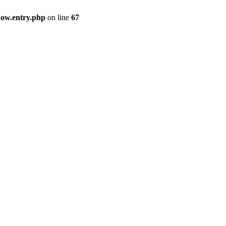
how.entry.php
on line
67