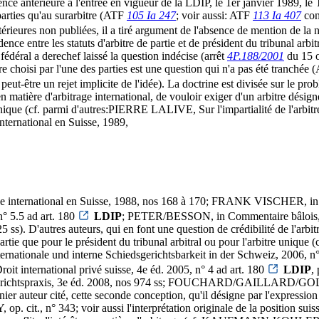
ence antérieure à l'entrée en vigueur de la LDIP, le 1er janvier 1989, le
 parties qu'au surarbitre (ATF
105 Ia 247
; voir aussi: ATF
113 Ia 407
cons
ieures non publiées, il a tiré argument de l'absence de mention de la noti
dence entre les statuts d'arbitre de partie et de président du tribunal arbit
fédéral a derechef laissé la question indécise (arrêt
4P.188/2001
du 15 o
tre choisi par l'une des parties est une question qui n'a pas été tranchée
peut-être un rejet implicite de l'idée). La doctrine est divisée sur le pr
t en matière d'arbitrage international, de vouloir exiger d'un arbitre dés
e unique (cf. parmi d'autres:PIERRE LALIVE, Sur l'impartialité de l'arbit
rnational en Suisse, 1989,
ternational en Suisse, 1988, nos 168 à 170; FRANK VISCHER, in Z
° 5.5 ad art. 180
LDIP
; PETER/BESSON, in Commentaire bâlois, Int
 D'autres auteurs, qui en font une question de crédibilité de l'arbitra
ne partie que pour le président du tribunal arbitral ou pour l'arbitr
ernationale und interne Schiedsgerichtsbarkeit in der Schweiz, 2
 international privé suisse, 4e éd. 2005, n° 4 ad art. 180
LDIP
,
htspraxis, 3e éd. 2008, nos 974 ss; FOUCHARD/GAILLARD/GOLDMAN,
er auteur cité, cette seconde conception, qu'il désigne par l'expressio
op. cit., n° 343; voir aussi l'interprétation originale de la position suiss