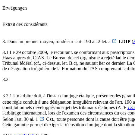
Erwägungen
Extrait des considérants:
3. Dans un premier moyen, fondé sur l'art. 190 al. 2 let. a
LDIP
(
3.1 Le 29 octobre 2009, le recourant, se conformant aux prescriptions 
Haas auprès du CIAS. Le Bureau de cet organisme a rejeté ladite dema
Tribunal fédéral (cf., ci-dessus, let. B.c), ne saurait lier ce dernier.
de désignation irrégulière de la Formation du TAS comprenant l'arbit
3.2
3.2.1 Un arbitre doit, à l'instar d'un juge étatique, présenter des gara
cette règle conduit à une désignation irrégulière relevant de l'art. 190 al
constitutionnels développés au sujet des tribunaux étatiques (ATF
125
l'arbitrage international, lors de l'examen des circonstances du cas c
Selon l'art. 30 al. 1
Cst
., toute personne dont la cause doit être jug
Cette garantie permet d'exiger la récusation d'un juge dont la situatio