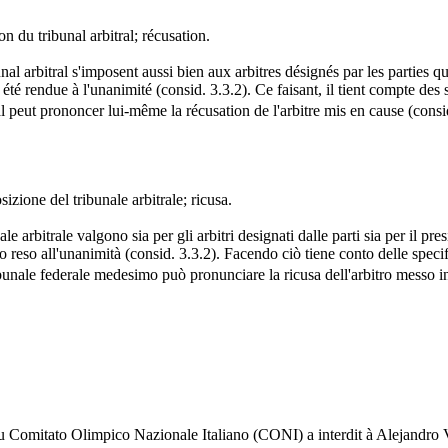
on du tribunal arbitral; récusation.
l arbitral s'imposent aussi bien aux arbitres désignés par les parties qu'
été rendue à l'unanimité (consid. 3.3.2). Ce faisant, il tient compte des s
al peut prononcer lui-même la récusation de l'arbitre mis en cause (cons
sizione del tribunale arbitrale; ricusa.
 arbitrale valgono sia per gli arbitri designati dalle parti sia per il pres
to reso all'unanimità (consid. 3.3.2). Facendo ciò tiene conto delle specif
ibunale federale medesimo può pronunciare la ricusa dell'arbitro messo i
u Comitato Olimpico Nazionale Italiano (CONI) a interdit à Alejandro V