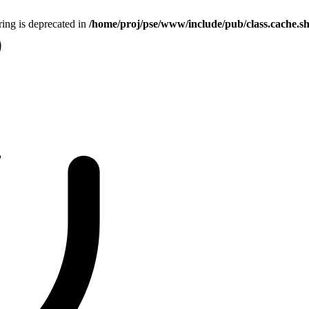
tring is deprecated in
/home/proj/pse/www/include/pub/class.cache.s