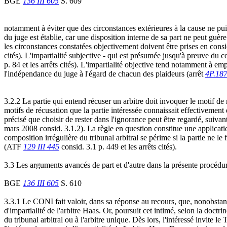
BGE
136 III 605
S. 609
notamment à éviter que des circonstances extérieures à la cause ne pui
du juge est établie, car une disposition interne de sa part ne peut guère
les circonstances constatées objectivement doivent être prises en cons
cités). L'impartialité subjective - qui est présumée jusqu'à preuve du
p. 84 et les arrêts cités). L'impartialité objective tend notamment à 
l'indépendance du juge à l'égard de chacun des plaideurs (arrêt
4P.18
3.2.2 La partie qui entend récuser un arbitre doit invoquer le motif de 
motifs de récusation que la partie intéressée connaissait effectivement
précisé que choisir de rester dans l'ignorance peut être regardé, sui
mars 2008 consid. 3.1.2). La règle en question constitue une applicatio
composition irrégulière du tribunal arbitral se périme si la partie ne le
(ATF
129 III 445
consid. 3.1 p. 449 et les arrêts cités).
3.3 Les arguments avancés de part et d'autre dans la présente procédure
BGE
136 III 605
S. 610
3.3.1 Le CONI fait valoir, dans sa réponse au recours, que, nonobstant 
d'impartialité de l'arbitre Haas. Or, poursuit cet intimé, selon la doctr
du tribunal arbitral ou à l'arbitre unique. Dès lors, l'intéressé invite l