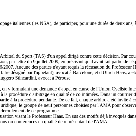
opage italiennes (les NSA), de participer, pour une durée de deux ans, 
Arbitral du Sport (TAS) d'un appel dirigé contre cette décision. Par co
n, par lettre du 9 juillet 2009, en précisant qu'il avait fait partie de l
2007. Aucune des parties n'ayant requis la récusation du Professeur
bitre désigné par l'appelant), avocat à Barcelone, et d'Ulrich Haas, a ét
 Ruggero Stincardini, avocat à Pérouse.
n y formulant une demande d'appel en cause de l'Union Cycliste Inter
 à la procédure d'arbitrage en qualité de co-intimées. Dans un courrier 
ie à la procédure pendante. De ce fait, chaque arbitre a été invité à c
ert juridique, le groupe de neuf personnes choisies par l'AMA pour obs
le déroulement de ce programme.
sation visant le Professeur Haas. En sus des motifs déjà invoqués dans s
nions ou conférences en qualité de représentant de l'AMA.