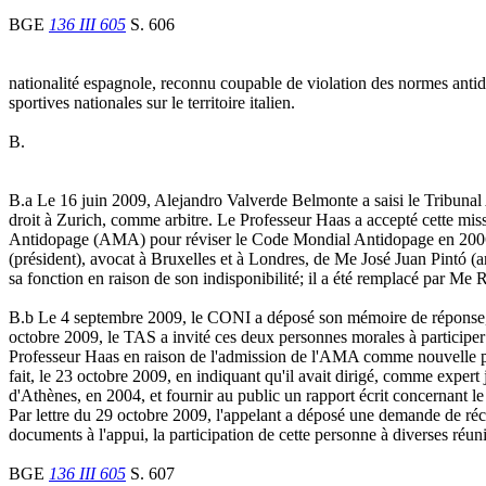
BGE
136 III 605
S. 606
nationalité espagnole, reconnu coupable de violation des normes antid
sportives nationales sur le territoire italien.
B.
B.a Le 16 juin 2009, Alejandro Valverde Belmonte a saisi le Tribunal 
droit à Zurich, comme arbitre. Le Professeur Haas a accepté cette missio
Antidopage (AMA) pour réviser le Code Mondial Antidopage en 2006/
(président), avocat à Bruxelles et à Londres, de Me José Juan Pintó (ar
sa fonction en raison de son indisponibilité; il a été remplacé par Me
B.b Le 4 septembre 2009, le CONI a déposé son mémoire de réponse, e
octobre 2009, le TAS a invité ces deux personnes morales à participer
Professeur Haas en raison de l'admission de l'AMA comme nouvelle part
fait, le 23 octobre 2009, en indiquant qu'il avait dirigé, comme exp
d'Athènes, en 2004, et fournir au public un rapport écrit concernant 
Par lettre du 29 octobre 2009, l'appelant a déposé une demande de récu
documents à l'appui, la participation de cette personne à diverses réu
BGE
136 III 605
S. 607