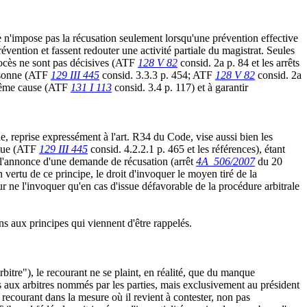
e n'impose pas la récusation seulement lorsqu'une prévention effective
révention et fassent redouter une activité partiale du magistrat. Seules
procès ne sont pas décisives (ATF
128 V 82
consid. 2a p. 84 et les arrêts
ersonne (ATF
129 III 445
consid. 3.3.3 p. 454; ATF
128 V 82
consid. 2a
e même cause (ATF
131 I 113
consid. 3.4 p. 117) et à garantir
le, reprise expressément à l'art. R34 du Code, vise aussi bien les
oulue (ATF
129 III 445
consid. 4.2.2.1 p. 465 et les références), étant
r l'annonce d'une demande de récusation (arrêt
4A_506/2007
du 20
vertu de ce principe, le droit d'invoquer le moyen tiré de la
our ne l'invoquer qu'en cas d'issue défavorable de la procédure arbitrale
ns aux principes qui viennent d'être rappelés.
bitre"), le recourant ne se plaint, en réalité, que du manque
 pas aux arbitres nommés par les parties, mais exclusivement au président
le recourant dans la mesure où il revient à contester, non pas