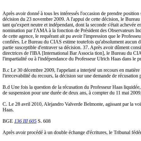
Après avoir donné à tous les intéressés l'occasion de prendre position
décision du 23 novembre 2009. A l'appui de cette décision, le Bureau 
tant qu'expert neutre et indépendant, dont la seconde s'était achevée en
nomination par l'AMA à la fonction de Président des Observateurs Indé
de cette agence, le requérant ait pu avoir l'impression que le Professe
confiées. Le Bureau du CIAS estime toutefois qu'absolument aucun des 
partie susceptible d'entraver sa décision. 37. Après avoir dûment consid
directrices de l'IBA [International Bar Associa tion], le Bureau du CIA
l'impartialité ou à l'indépendance du Professeur Ulrich Haas dans le pré
B.c Le 30 décembre 2009, l'appelant a interjeté un recours en matière c
l'irrecevabilité du recours, la décision sur une demande de récusation
B.d Une fois la question de la récusation du Professeur Haas liquidée, l
de suspension pour une durée de deux ans, à compter du 11 mai 2009, p
C. Le 28 avril 2010, Alejandro Valverde Belmonte, agissant par la voie
Haas.
BGE
136 III 605
S. 608
Après avoir procédé à un double échange d'écritures, le Tribunal fédéra