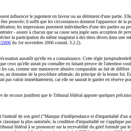
ssent influencer le jugement en faveur ou au détriment d'une partie. Ell
 être prouvée; il suffit que les circonstances donnent l'apparence de la p
idération; les impressions purement individuelles d'une des parties au 
 contraire - assure à chacun que sa cause sera jugée sans acception de p
empêcher la participation du même magistrat à des titres divers dans un
7/2006
du 1er novembre 2006 consid. 3.2.2).
récusation aussitôt qu'elle en a connaissance. Cette règle jurisprudentiel
 que ceux qu'elle aurait pu connaître en faisant preuve de l'attention v
vant les cas, comme une manoeuvre abusive comparable au fait de différe
n, au domaine de la procédure arbitrale, du principe de la bonne foi. En 
 fait pas valoir immédiatement, car elle ne saurait le garder en réserve p
 de recours justifient que le Tribunal fédéral apporte quelques précisio
l'intitulé de son grief ("Manque d'indépendance et d'impartialité d'un ar
ine classique la plus autorisée, la condition d'impartialité ne s'applique
e Tribunal fédéral à se prononcer sur la recevabilité du grief formulé par 