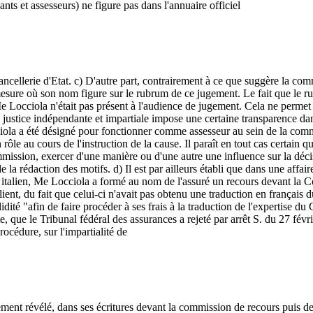
nts et assesseurs) ne figure pas dans l'annuaire officiel
ncellerie d'Etat. c) D'autre part, contrairement à ce que suggère la co
la mesure où son nom figure sur le rubrum de ce jugement. Le fait que l
 Locciola n'était pas présent à l'audience de jugement. Cela ne permet p
e justice indépendante et impartiale impose une certaine transparence da
la a été désigné pour fonctionner comme assesseur au sein de la commiss
 rôle au cours de l'instruction de la cause. Il paraît en tout cas certain
ommission, exercer d'une manière ou d'une autre une influence sur la déc
 la rédaction des motifs. d) Il est par ailleurs établi que dans une affai
italien, Me Locciola a formé au nom de l'assuré un recours devant la 
client, du fait que celui-ci n'avait pas obtenu une traduction en frança
idité "afin de faire procéder à ses frais à la traduction de l'expertise d
nte, que le Tribunal fédéral des assurances a rejeté par arrêt S. du 27 fé
rocédure, sur l'impartialité de
ment révélé, dans ses écritures devant la commission de recours puis deva