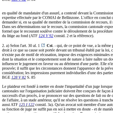
en qualité de mandataire d'un assuré, a contesté devant la Commission 
expertise effectuée par le COMAI de Bellinzone. L'office en conclut
demander si, en sa qualité de membre de la commission de recours, il 
Dans ses déterminations sur le recours, la commission cantonale expose 
formel que le recourant soulève contre le déroulement de la procédure de
du litige au fond (ATF
124 V 92
consid. 2 et la référence).
2. a) Selon l'art. 30 al. 1
Cst
. - qui, de ce point de vue, a la même 
droit à ce que sa cause soit portée devant un tribunal établi par la loi,
n'existe pas de motif de récusation, impose des exigences minimales
dont la situation et le comportement sont de nature à faire naître un d
influencer le jugement en faveur ou au détriment d'une partie. Elle n'i
prouvée; il suffit que les circonstances donnent l'apparence de la préve
considération; les impressions purement individuelles d'une des parti
BGE
128 V 82
S. 85
Le plaideur est fondé à mettre en doute l'impartialité d'un juge lorsque
cantonales sur l'organisation judiciaire doivent être conçues de façon à
successifs d'un procès, à se prononcer sur des questions de fait ou de d
de l'affaire, à un stade antérieur, qu'il ne résolve les questions à tra
aussi ATF
125 I 122
consid. 3a). Qu'un avocat soit membre d'une autorit
sa fonction de juge ne suffit pas en soi à mettre en doute - et de maniè