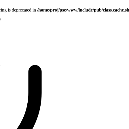
tring is deprecated in
/home/proj/pse/www/include/pub/class.cache.s