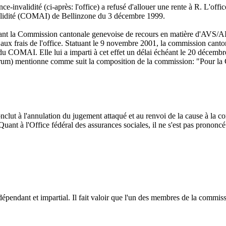
e-invalidité (ci-après: l'office) a refusé d'allouer une rente à R. L'offi
nvalidité (COMAI) de Bellinzone du 3 décembre 1999.
devant la Commission cantonale genevoise de recours en matière d'AVS/A
x frais de l'office. Statuant le 9 novembre 2001, la commission cantonal
 du COMAI. Elle lui a imparti à cet effet un délai échéant le 20 décembre 
ubrum) mentionne comme suit la composition de la commission: "Pour 
 conclut à l'annulation du jugement attaqué et au renvoi de la cause à la
uant à l'Office fédéral des assurances sociales, il ne s'est pas prononcé
indépendant et impartial. Il fait valoir que l'un des membres de la commi