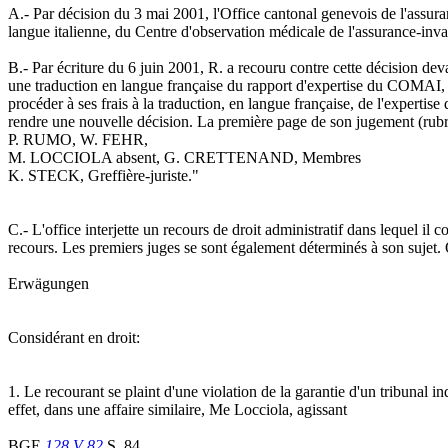
A.- Par décision du 3 mai 2001, l'Office cantonal genevois de l'assuranc
langue italienne, du Centre d'observation médicale de l'assurance-i
B.- Par écriture du 6 juin 2001, R. a recouru contre cette décision 
une traduction en langue française du rapport d'expertise du COMAI, au
procéder à ses frais à la traduction, en langue française, de l'expertise
rendre une nouvelle décision. La première page de son jugement (r
P. RUMO, W. FEHR,
M. LOCCIOLA absent, G. CRETTENAND, Membres
K. STECK, Greffière-juriste."
C.- L'office interjette un recours de droit administratif dans lequel il
recours. Les premiers juges se sont également déterminés à son sujet. Q
Erwägungen
Considérant en droit:
1. Le recourant se plaint d'une violation de la garantie d'un tribunal 
effet, dans une affaire similaire, Me Locciola, agissant
BGE
128 V 82
S. 84