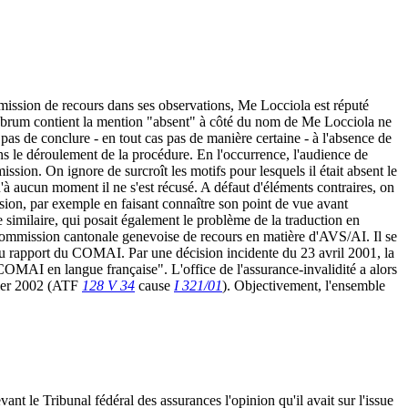
mmission de recours dans ses observations, Me Locciola est réputé
e rubrum contient la mention "absent" à côté du nom de Me Locciola ne
as de conclure - en tout cas pas de manière certaine - à l'absence de
ns le déroulement de la procédure. En l'occurrence, l'audience de
ion. On ignore de surcroît les motifs pour lesquels il était absent le
 qu'à aucun moment il ne s'est récusé. A défaut d'éléments contraires, on
ision, par exemple en faisant connaître son point de vue avant
re similaire, qui posait également le problème de la traduction en
Commission cantonale genevoise de recours en matière d'AVS/AI. Il se
is du rapport du COMAI. Par une décision incidente du 23 avril 2001, la
u COMAI en langue française". L'office de l'assurance-invalidité a alors
vrier 2002 (ATF
128 V 34
cause
I 321/01
). Objectivement, l'ensemble
nt le Tribunal fédéral des assurances l'opinion qu'il avait sur l'issue