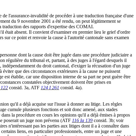
 de l'assurance-invalidité de procéder à une traduction française d'une
ement du 9 novembre 2001 a été rendu, on peut légitimement se
 la traduction des rapports d'expertise des COMAI.
l était absent. Il convient d'examiner en premier lieu le grief d'ordre
rs sur ce point et renvoie la cause à l'autorité cantonale sans examen
 personne dont la cause doit être jugée dans une procédure judiciaire a
n régulière du tribunal et, partant, à des juges à l'égard desquels il
, indépendamment du droit cantonal, d'exiger la récusation d'un juge
 éviter que des circonstances extérieures à la cause ne puissent
 est établie, car une disposition interne de sa part ne peut guère être
circonstances constatées objectivement doivent être prises en
 122
consid. 3a, ATF
124 I 261
consid. 4a).
ion qu'il a déjà acquise sur l'issue à donner au litige. Les règles
e juge cumule plusieurs fonctions et soit donc amené, aux stades
te dans la procédure en cours les opinions qu'il a déjà émises à propos
que se poserait un juge non prévenu (ATF
116 Ia 139
consid. 3b; voir
s n'intéressant pas les parties aux litiges dont il a à connaître dans
ertains liens, en particulier professionnels, entre un juge et une