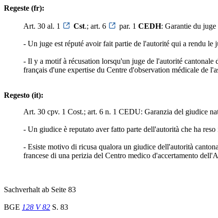
Regeste (fr):
Art. 30 al. 1
Cst
.; art. 6
par. 1
CEDH
: Garantie du juge 
- Un juge est réputé avoir fait partie de l'autorité qui a rend
- Il y a motif à récusation lorsqu'un juge de l'autorité cantonale
français d'une expertise du Centre d'observation médicale de l'a
Regesto (it):
Art. 30 cpv. 1 Cost.; art. 6 n. 1 CEDU: Garanzia del giudice nat
- Un giudice è reputato aver fatto parte dell'autorità che ha re
- Esiste motivo di ricusa qualora un giudice dell'autorità cantona
francese di una perizia del Centro medico d'accertamento dell'AI
Sachverhalt ab Seite 83
BGE
128 V 82
S. 83