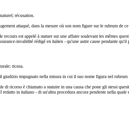
naturel; récusation.
u le jugement attaqué, dans la mesure où son nom figure sur le rubrum de
 de recours est appelé à statuer sur une affaire soulevant les mêmes ques
ssurance-invalidité rédigé en italien - qu'une autre cause pendante qu'i
urale; ricusa.
so il giudizio impugnato nella misura in cui il suo nome figura nel rub
le di ricorso è chiamato a statuire in una causa che pone gli stessi quesi
 redatto in italiano - di un'altra procedura ancora pendente nella quale