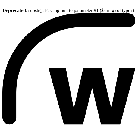
Deprecated
: substr(): Passing null to parameter #1 ($string) of type s