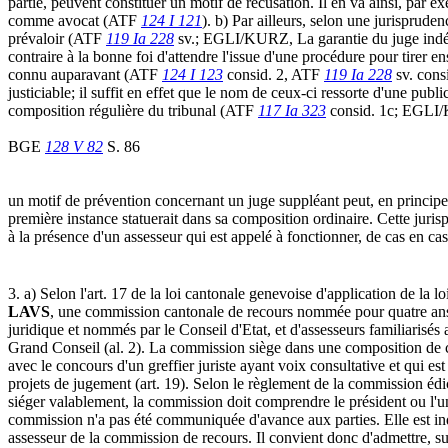
partie, peuvent constituer un motif de récusation. Il en va ainsi, par 
comme avocat (ATF
124 I 121
). b) Par ailleurs, selon une jurisprude
prévaloir (ATF
119 Ia 228
sv.; EGLI/KURZ, La garantie du juge indépen
contraire à la bonne foi d'attendre l'issue d'une procédure pour tirer en
connu auparavant (ATF
124 I 123
consid. 2, ATF
119 Ia 228
sv. cons
justiciable; il suffit en effet que le nom de ceux-ci ressorte d'une publ
composition régulière du tribunal (ATF
117 Ia 323
consid. 1c; EGLI/K
BGE
128 V 82
S. 86
un motif de prévention concernant un juge suppléant peut, en principe, 
première instance statuerait dans sa composition ordinaire. Cette juris
à la présence d'un assesseur qui est appelé à fonctionner, de cas en 
3. a) Selon l'art. 17 de la loi cantonale genevoise d'application de la l
LAVS
, une commission cantonale de recours nommée pour quatre ans au
juridique et nommés par le Conseil d'Etat, et d'assesseurs familiarisés
Grand Conseil (al. 2). La commission siège dans une composition de cin
avec le concours d'un greffier juriste ayant voix consultative et qui es
projets de jugement (art. 19). Selon le règlement de la commission édic
siéger valablement, la commission doit comprendre le président ou l'un 
commission n'a pas été communiquée d'avance aux parties. Elle est ind
assesseur de la commission de recours. Il convient donc d'admettre, sur