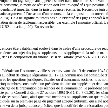
exemple, d'un juge suppléant appelé à statuer dans une affaire soulevant
nce constante, le motif de récusation doit être invoqué dès que possible, 
dant et impartial dans la jurisprudence récente, in: Recueil de jurispru
suite argument, à l'occasion d'un recours, de la composition incorrecte de 
id. 5a). Cela ne signifie toutefois pas que l'identité des juges appelés
ication générale facilement accessible, par exemple l'annuaire officiel. L
URZ, loc.cit., p. 29). En revanche,
encore être valablement soulevé dans le cadre d'une procédure de recours,
prudence au sujet des juges suppléants doit s'appliquer de la même manièr
cas, dans la composition du tribunal saisi de l'affaire (voir SVR 2001 B
oi fédérale sur l'assurance-vieillesse et survivants du 13 décembre 1947 (R
 début de chaque législature (al. 1). La commission est constituée d'un
 avec les questions juridiques, fiscales ou d'assurances sociales, tous no
q membres constituée d'un président titulaire ou suppléant et de quatre
t chargé de la préparation des séances de la commission; le président peu
té par le Conseil d'Etat le 27 octobre 1993 (RS GE J 7 05.20), les séanc
de ses suppléants, ainsi que trois membres ou suppléants sur quatre (art.
iquée sur la première page du jugement attaqué (rubrum), qui a été noti
 le vu de la jurisprudence précitée, que le motif tiré de la récusation 