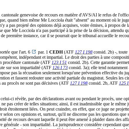
cantonale genevoise de recours en matière d'AVS/AI le refus de l'office
 que, quand bien même Me Locciola était "absent" au moment où le jug
n'y a pas projeté des opinions déjà acquises, voire émises, à propos de
que Me Locciola n'a pas participé à la prise de la décision, attendu qu'i
 première instance, car il se pourrait que le tribunal accueille le recou
portée que l'art. 6
par. 1
CEDH
(ATF
127 I 198
consid. 2b) -, toute
 compétent, indépendant et impartial. Le droit des parties à une compositio
 en procédure cantonale (ATF
123 I 51
consid. 2b). Cette garantie permet
oute sur son impartialité (ATF
126 I 73
consid. 3a); elle tend notamment à
mpose pas la récusation seulement lorsqu'une prévention effective du juge
ntion et fassent redouter une activité partiale du magistrat. Seules les 
es au procès ne sont pas décisives (ATF
127 I 198
consid. 2b, ATF
125 I
 celui-ci révèle, par des déclarations avant ou pendant le procès, une opin
 ne pas créer de telles situations; ainsi, il est inadmissible que le mêm
roit étroitement liées. On peut craindre, en effet, que ce juge ne projet
ncher selon ces opinions et, surtout, qu'il ne discerne pas les questions 
é de recours devant laquelle il peut être amené à plaider dans des affaire
re générale - son impartialité. La jurisprudence considère cependant que c