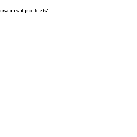
how.entry.php
on line
67