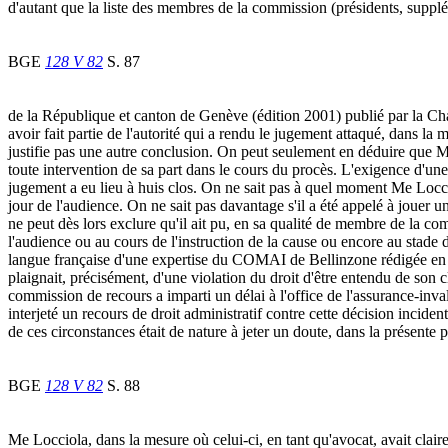
d'autant que la liste des membres de la commission (présidents, suppléa
BGE
128 V 82
S. 87
de la République et canton de Genève (édition 2001) publié par la Cha
avoir fait partie de l'autorité qui a rendu le jugement attaqué, dans 
justifie pas une autre conclusion. On peut seulement en déduire que Me
toute intervention de sa part dans le cours du procès. L'exigence d'un
jugement a eu lieu à huis clos. On ne sait pas à quel moment Me Loccio
jour de l'audience. On ne sait pas davantage s'il a été appelé à jouer un
ne peut dès lors exclure qu'il ait pu, en sa qualité de membre de la c
l'audience ou au cours de l'instruction de la cause ou encore au stade de
langue française d'une expertise du COMAI de Bellinzone rédigée en 
plaignait, précisément, d'une violation du droit d'être entendu de son 
commission de recours a imparti un délai à l'office de l'assurance-inval
interjeté un recours de droit administratif contre cette décision incide
de ces circonstances était de nature à jeter un doute, dans la présente p
BGE
128 V 82
S. 88
Me Locciola, dans la mesure où celui-ci, en tant qu'avocat, avait claire