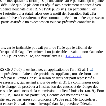
 les mêmes questions juridiques qu'une autre cause pendante qu'il plaide
à défaut de quoi le plaideur est réputé avoir tacitement renoncé à s'en
dence neuchâteloise [RJN] 1990 p. 28 sv.). En particulier, il est
l'autorité qui a statué, alors que le motif de récusation était déjà
 à statuer doive nécessairement être communiquée de manière expresse au
a partie assistée d'un avocat est en tout cas présumée connaître la
 car le justiciable pouvait partir de l'idée que le tribunal de
e quand il s'agit d'examiner si un justiciable devait ou non s'attendre
VG no 7 p. 28 consid. 1c, non publié aux ATF
126 V 303
).
S GE J 7 05), il est institué, en application de l'art. 85 al. 1
 président titulaire et de présidents suppléants, tous de formation
mmés par le Grand Conseil à raison de trois par parti représenté au
 assesseurs, qui siègent à tour de rôle (al. 3). La commission siège
t le charger de procéder à l'instruction des causes et de rédiger des
es et les audiences de la commission ont lieu à huis clos (art. 9). Pour
 5). b) Dans le cas particulier, l'identité des membres de la
fié aux parties après son prononcé. D'autre part, Me Locciola est
peut encore être valablement invoqué dans la procédure fédérale,