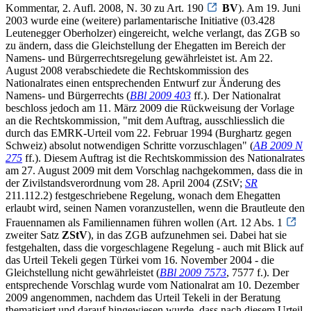
Kommentar, 2. Aufl. 2008, N. 30 zu Art. 190
BV
). Am 19. Juni
2003 wurde eine (weitere) parlamentarische Initiative (03.428
Leutenegger Oberholzer) eingereicht, welche verlangt, das ZGB so
zu ändern, dass die Gleichstellung der Ehegatten im Bereich der
Namens- und Bürgerrechtsregelung gewährleistet ist. Am 22.
August 2008 verabschiedete die Rechtskommission des
Nationalrates einen entsprechenden Entwurf zur Änderung des
Namens- und Bürgerrechts (
BBl 2009 403
ff.). Der Nationalrat
beschloss jedoch am 11. März 2009 die Rückweisung der Vorlage
an die Rechtskommission, "mit dem Auftrag, ausschliesslich die
durch das EMRK-Urteil vom 22. Februar 1994 (Burghartz gegen
Schweiz) absolut notwendigen Schritte vorzuschlagen" (
AB 2009 N
275
ff.). Diesem Auftrag ist die Rechtskommission des Nationalrates
am 27. August 2009 mit dem Vorschlag nachgekommen, dass die in
der Zivilstandsverordnung vom 28. April 2004 (ZStV;
SR
211.112.2) festgeschriebene Regelung, wonach dem Ehegatten
erlaubt wird, seinen Namen voranzustellen, wenn die Brautleute den
Frauennamen als Familiennamen führen wollen (Art. 12 Abs. 1
zweiter Satz
ZStV
), in das ZGB aufzunehmen sei. Dabei hat sie
festgehalten, dass die vorgeschlagene Regelung - auch mit Blick auf
das Urteil Tekeli gegen Türkei vom 16. November 2004 - die
Gleichstellung nicht gewährleistet (
BBl 2009 7573
, 7577 f.). Der
entsprechende Vorschlag wurde vom Nationalrat am 10. Dezember
2009 angenommen, nachdem das Urteil Tekeli in der Beratung
thematisiert und darauf hingewiesen wurde, dass nach diesem Urteil