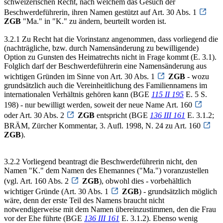
schweizerischen Recht, nach welchem das Gesuch der
Beschwerdeführerin, ihren Namen gestützt auf Art. 30 Abs. 1
ZGB
"Ma." in "K." zu ändern, beurteilt worden ist.
3.2.1 Zu Recht hat die Vorinstanz angenommen, dass vorliegend die
(nachträgliche, bzw. durch Namensänderung zu bewilligende)
Option zu Gunsten des Heimatrechts nicht in Frage kommt (E. 3.1).
Folglich darf der Beschwerdeführerin eine Namensänderung aus
wichtigen Gründen im Sinne von Art. 30 Abs. 1
ZGB
- wozu
grundsätzlich auch die Vereinheitlichung des Familiennamens im
internationalen Verhältnis gehören kann (BGE
115 II 195
E. 5 S.
198) - nur bewilligt werden, soweit der neue Name Art. 160
oder Art. 30 Abs. 2
ZGB
entspricht (BGE
136 III 161
E. 3.1.2;
BRÄM, Zürcher Kommentar, 3. Aufl. 1998, N. 24 zu Art. 160
ZGB
).
3.2.2 Vorliegend beantragt die Beschwerdeführerin nicht, den
Namen "K." dem Namen des Ehemannes ("Ma.") voranzustellen
(vgl. Art. 160 Abs. 2
ZGB
), obwohl dies - vorbehältlich
wichtiger Gründe (Art. 30 Abs. 1
ZGB
) - grundsätzlich möglich
wäre, denn der erste Teil des Namens braucht nicht
notwendigerweise mit dem Namen übereinzustimmen, den die Frau
vor der Ehe führte (BGE
136 III 161
E. 3.1.2). Ebenso wenig