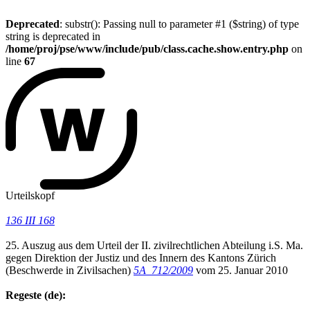
Deprecated
: substr(): Passing null to parameter #1 ($string) of type
string is deprecated in
/home/proj/pse/www/include/pub/class.cache.show.entry.php
on
line
67
Urteilskopf
136 III 168
25. Auszug aus dem Urteil der II. zivilrechtlichen Abteilung i.S. Ma.
gegen Direktion der Justiz und des Innern des Kantons Zürich
(Beschwerde in Zivilsachen)
5A_712/2009
vom 25. Januar 2010
Regeste (de):