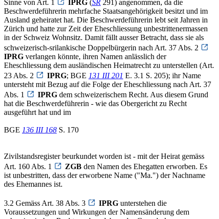
Sinne von Art. 1
IPRG
(
SR
291) angenommen, da die
Beschwerdeführerin mehrfache Staatsangehörigkeit besitzt und im
Ausland geheiratet hat. Die Beschwerdeführerin lebt seit Jahren in
Zürich und hatte zur Zeit der Eheschliessung unbestrittenermassen
in der Schweiz Wohnsitz. Damit fällt ausser Betracht, dass sie als
schweizerisch-srilankische Doppelbürgerin nach Art. 37 Abs. 2
IPRG
verlangen könnte, ihren Namen anlässlich der
Eheschliessung dem ausländischen Heimatrecht zu unterstellen (Art.
23 Abs. 2
IPRG
; BGE
131 III 201
E. 3.1 S. 205); ihr Name
untersteht mit Bezug auf die Folge der Eheschliessung nach Art. 37
Abs. 1
IPRG
dem schweizerischem Recht. Aus diesem Grund
hat die Beschwerdeführerin - wie das Obergericht zu Recht
ausgeführt hat und im
BGE
136 III 168
S. 170
Zivilstandsregister beurkundet worden ist - mit der Heirat gemäss
Art. 160 Abs. 1
ZGB
den Namen des Ehegatten erworben. Es
ist unbestritten, dass der erworbene Name ("Ma.") der Nachname
des Ehemannes ist.
3.2 Gemäss Art. 38 Abs. 3
IPRG
unterstehen die
Voraussetzungen und Wirkungen der Namensänderung dem