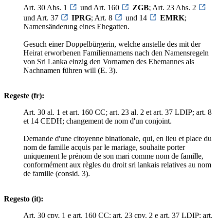
Art. 30 Abs. 1
und Art. 160
ZGB
; Art. 23 Abs. 2
und Art. 37
IPRG
; Art. 8
und 14
EMRK
;
Namensänderung eines Ehegatten.
Gesuch einer Doppelbürgerin, welche anstelle des mit der
Heirat erworbenen Familiennamens nach den Namensregeln
von Sri Lanka einzig den Vornamen des Ehemannes als
Nachnamen führen will (E. 3).
Regeste (fr):
Art. 30 al. 1 et art. 160 CC; art. 23 al. 2 et art. 37 LDIP; art. 8
et 14 CEDH; changement de nom d'un conjoint.
Demande d'une citoyenne binationale, qui, en lieu et place du
nom de famille acquis par le mariage, souhaite porter
uniquement le prénom de son mari comme nom de famille,
conformément aux règles du droit sri lankais relatives au nom
de famille (consid. 3).
Regesto (it):
Art. 30 cpv. 1 e art. 160 CC; art. 23 cpv. 2 e art. 37 LDIP; art.