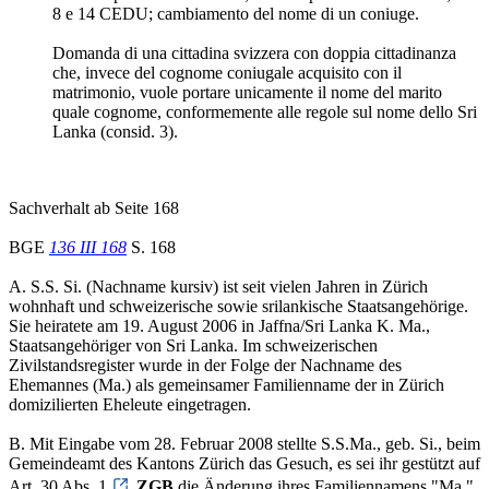
8 e 14 CEDU; cambiamento del nome di un coniuge.
Domanda di una cittadina svizzera con doppia cittadinanza
che, invece del cognome coniugale acquisito con il
matrimonio, vuole portare unicamente il nome del marito
quale cognome, conformemente alle regole sul nome dello Sri
Lanka (consid. 3).
Sachverhalt ab Seite 168
BGE
136 III 168
S. 168
A. S.S. Si. (Nachname kursiv) ist seit vielen Jahren in Zürich
wohnhaft und schweizerische sowie srilankische Staatsangehörige.
Sie heiratete am 19. August 2006 in Jaffna/Sri Lanka K. Ma.,
Staatsangehöriger von Sri Lanka. Im schweizerischen
Zivilstandsregister wurde in der Folge der Nachname des
Ehemannes (Ma.) als gemeinsamer Familienname der in Zürich
domizilierten Eheleute eingetragen.
B. Mit Eingabe vom 28. Februar 2008 stellte S.S.Ma., geb. Si., beim
Gemeindeamt des Kantons Zürich das Gesuch, es sei ihr gestützt auf
Art. 30 Abs. 1
ZGB
die Änderung ihres Familiennamens "Ma."