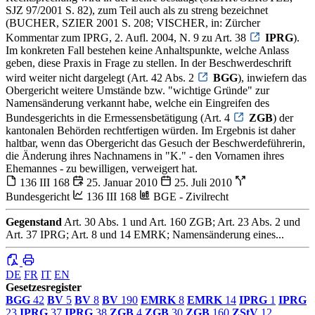
SJZ 97/2001 S. 82), zum Teil auch als zu streng bezeichnet
(BUCHER, SZIER 2001 S. 208; VISCHER, in: Zürcher
Kommentar zum IPRG, 2. Aufl. 2004, N. 9 zu Art. 38
IPRG
).
Im konkreten Fall bestehen keine Anhaltspunkte, welche Anlass
geben, diese Praxis in Frage zu stellen. In der Beschwerdeschrift
wird weiter nicht dargelegt (Art. 42 Abs. 2
BGG
), inwiefern das
Obergericht weitere Umstände bzw. "wichtige Gründe" zur
Namensänderung verkannt habe, welche ein Eingreifen des
Bundesgerichts in die Ermessensbetätigung (Art. 4
ZGB
) der
kantonalen Behörden rechtfertigen würden. Im Ergebnis ist daher
haltbar, wenn das Obergericht das Gesuch der Beschwerdeführerin,
die Änderung ihres Nachnamens in "K." - den Vornamen ihres
Ehemannes - zu bewilligen, verweigert hat.
136 III 168
25. Januar 2010
25. Juli 2010
Bundesgericht
136 III 168
BGE - Zivilrecht
Gegenstand
Art. 30 Abs. 1 und Art. 160 ZGB; Art. 23 Abs. 2 und
Art. 37 IPRG; Art. 8 und 14 EMRK; Namensänderung eines...
DE
FR
IT
EN
Gesetzesregister
BGG
42
BV
5
BV
8
BV
190
EMRK
8
EMRK
14
IPRG
1
IPRG
23
IPRG
37
IPRG
38
ZGB
4
ZGB
30
ZGB
160
ZStV
12