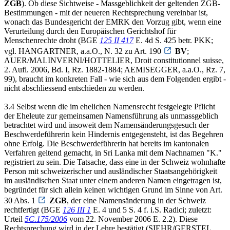
ZGB
). Ob diese Sichtweise - Massgeblichkeit der geltenden ZGB-
Bestimmungen - mit der neueren Rechtsprechung vereinbar ist,
wonach das Bundesgericht der EMRK den Vorzug gibt, wenn eine
Verurteilung durch den Europäischen Gerichtshof für
Menschenrechte droht (BGE
125 II 417
E. 4d S. 425 betr. PKK;
vgl. HANGARTNER, a.a.O., N. 32 zu Art. 190
BV
;
AUER/MALINVERNI/HOTTELIER, Droit constitutionnel suisse,
2. Aufl. 2006, Bd. I, Rz. 1882-1884; AEMISEGGER, a.a.O., Rz. 7,
99), braucht im konkreten Fall - wie sich aus dem Folgenden ergibt -
nicht abschliessend entschieden zu werden.
3.4 Selbst wenn die im ehelichen Namensrecht festgelegte Pflicht
der Eheleute zur gemeinsamen Namensführung als unmassgeblich
betrachtet wird und insoweit dem Namensänderungsgesuch der
Beschwerdeführerin kein Hindernis entgegensteht, ist das Begehren
ohne Erfolg. Die Beschwerdeführerin hat bereits im kantonalen
Verfahren geltend gemacht, in Sri Lanka mit dem Nachnamen "K."
registriert zu sein. Die Tatsache, dass eine in der Schweiz wohnhafte
Person mit schweizerischer und ausländischer Staatsangehörigkeit
im ausländischen Staat unter einem anderen Namen eingetragen ist,
begründet für sich allein keinen wichtigen Grund im Sinne von Art.
30 Abs. 1
ZGB
, der eine Namensänderung in der Schweiz
rechtfertigt (BGE
126 III 1
E. 4 und 5 S. 4 f. i.S. Radici; zuletzt:
Urteil
5C.175/2006
vom 22. November 2006 E. 2.2). Diese
Rechtsprechung wird in der Lehre bestätigt (SIEHR/GERSTEL,