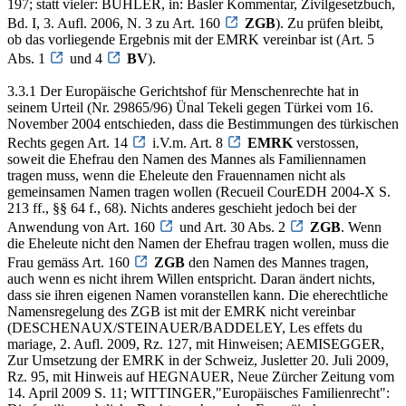
197; statt vieler: BÜHLER, in: Basler Kommentar, Zivilgesetzbuch,
Bd. I, 3. Aufl. 2006, N. 3 zu Art. 160
ZGB
). Zu prüfen bleibt,
ob das vorliegende Ergebnis mit der EMRK vereinbar ist (Art. 5
Abs. 1
und 4
BV
).
3.3.1 Der Europäische Gerichtshof für Menschenrechte hat in
seinem Urteil (Nr. 29865/96) Ünal Tekeli gegen Türkei vom 16.
November 2004 entschieden, dass die Bestimmungen des türkischen
Rechts gegen Art. 14
i.V.m. Art. 8
EMRK
verstossen,
soweit die Ehefrau den Namen des Mannes als Familiennamen
tragen muss, wenn die Eheleute den Frauennamen nicht als
gemeinsamen Namen tragen wollen (Recueil CourEDH 2004-X S.
213 ff., §§ 64 f., 68). Nichts anderes geschieht jedoch bei der
Anwendung von Art. 160
und Art. 30 Abs. 2
ZGB
. Wenn
die Eheleute nicht den Namen der Ehefrau tragen wollen, muss die
Frau gemäss Art. 160
ZGB
den Namen des Mannes tragen,
auch wenn es nicht ihrem Willen entspricht. Daran ändert nichts,
dass sie ihren eigenen Namen voranstellen kann. Die eherechtliche
Namensregelung des ZGB ist mit der EMRK nicht vereinbar
(DESCHENAUX/STEINAUER/BADDELEY, Les effets du
mariage, 2. Aufl. 2009, Rz. 127, mit Hinweisen; AEMISEGGER,
Zur Umsetzung der EMRK in der Schweiz, Jusletter 20. Juli 2009,
Rz. 95, mit Hinweis auf HEGNAUER, Neue Zürcher Zeitung vom
14. April 2009 S. 11; WITTINGER,"Europäisches Familienrecht":