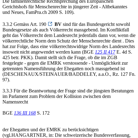
Die familienrechtliche Rechtsprechung des Europäischen
Gerichtshofs für Menschenrechte in jüngerer Zeit - Altbekanntes
und Neues, FamPra.ch 2009 S. 109).
3.3.2 Gemäss Art. 190
BV
sind für das Bundesgericht sowohl
Bundesgesetze als auch Völkerrecht massgebend. Im Konfliktfall
geht das Völkerrecht dem Landesrecht jedenfalls dann vor, wenn die
völkerrechtliche Norm dem Schutz der Menschenrechte dient . Dies
hat zur Folge, dass eine völkerrechtswidrige Norm des Landesrechts
insoweit nicht angewendet werden kann (BGE
125 II 417
E. 4d S.
425 betr. PKK). Damit stellt sich die Frage, ob die im ZGB
festgelegte - gegen die EMRK verstossende - Unmöglichkeit zur
getrennten Namensführung der Ehegatten noch massgebend ist
(DESCHENAUX/STEINAUER/BADDELEY, a.a.O., Rz. 127 Fn.
97).
3.3.3 Für die Beantwortung der Frage sind die jüngsten Beratungen
im Parlament zum Problem der Kollision zwischen dem
Namensrecht
BGE
136 III 168
S. 172
der Ehegatten und der EMRK zu berücksichtigen
(vgl.HANGARTNER, in: Die schweizerische Bundesverfassung,