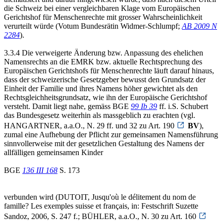
die Schweiz bei einer vergleichbaren Klage vom Europäischen
Gerichtshof für Menschenrechte mit grosser Wahrscheinlichkeit
verurteilt würde (Votum Bundesrätin Widmer-Schlumpf;
AB 2009 N
2284
).
3.3.4 Die verweigerte Änderung bzw. Anpassung des ehelichen
Namensrechts an die EMRK bzw. aktuelle Rechtsprechung des
Europäischen Gerichtshofs für Menschenrechte läuft darauf hinaus,
dass der schweizerische Gesetzgeber bewusst den Grundsatz der
Einheit der Familie und ihres Namens höher gewichtet als den
Rechtsgleichheitsgrundsatz, wie ihn der Europäische Gerichtshof
versteht. Damit liegt nahe, gemäss BGE
99 Ib 39
ff. i.S. Schubert
das Bundesgesetz weiterhin als massgeblich zu erachten (vgl.
HANGARTNER, a.a.O., N. 29 ff. und 32 zu Art. 190
BV
),
zumal eine Aufhebung der Pflicht zur gemeinsamen Namensführung
sinnvollerweise mit der gesetzlichen Gestaltung des Namens der
allfälligen gemeinsamen Kinder
BGE
136 III 168
S. 173
verbunden wird (DUTOIT, Jusqu'où le délitement du nom de
famille? Les exemples suisse et français, in: Festschrift Suzette
Sandoz, 2006, S. 247 f.; BÜHLER, a.a.O., N. 30 zu Art. 160