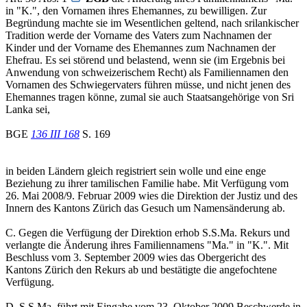
in "K.", den Vornamen ihres Ehemannes, zu bewilligen. Zur
Begründung machte sie im Wesentlichen geltend, nach srilankischer
Tradition werde der Vorname des Vaters zum Nachnamen der
Kinder und der Vorname des Ehemannes zum Nachnamen der
Ehefrau. Es sei störend und belastend, wenn sie (im Ergebnis bei
Anwendung von schweizerischem Recht) als Familiennamen den
Vornamen des Schwiegervaters führen müsse, und nicht jenen des
Ehemannes tragen könne, zumal sie auch Staatsangehörige von Sri
Lanka sei,
BGE
136 III 168
S. 169
in beiden Ländern gleich registriert sein wolle und eine enge
Beziehung zu ihrer tamilischen Familie habe. Mit Verfügung vom
26. Mai 2008/9. Februar 2009 wies die Direktion der Justiz und des
Innern des Kantons Zürich das Gesuch um Namensänderung ab.
C. Gegen die Verfügung der Direktion erhob S.S.Ma. Rekurs und
verlangte die Änderung ihres Familiennamens "Ma." in "K.". Mit
Beschluss vom 3. September 2009 wies das Obergericht des
Kantons Zürich den Rekurs ab und bestätigte die angefochtene
Verfügung.
D. S.S.Ma. führt mit Eingabe vom 23. Oktober 2009 Beschwerde in