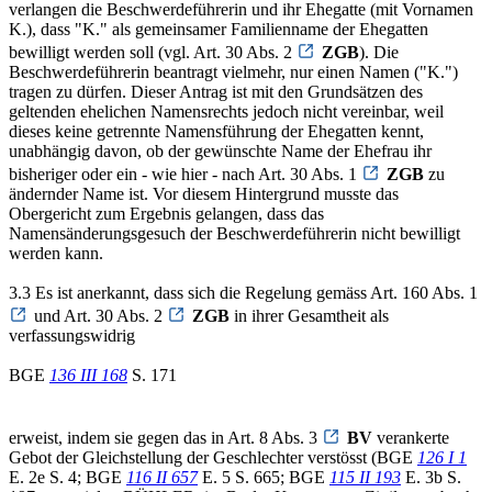
verlangen die Beschwerdeführerin und ihr Ehegatte (mit Vornamen
K.), dass "K." als gemeinsamer Familienname der Ehegatten
bewilligt werden soll (vgl. Art. 30 Abs. 2
ZGB
). Die
Beschwerdeführerin beantragt vielmehr, nur einen Namen ("K.")
tragen zu dürfen. Dieser Antrag ist mit den Grundsätzen des
geltenden ehelichen Namensrechts jedoch nicht vereinbar, weil
dieses keine getrennte Namensführung der Ehegatten kennt,
unabhängig davon, ob der gewünschte Name der Ehefrau ihr
bisheriger oder ein - wie hier - nach Art. 30 Abs. 1
ZGB
zu
ändernder Name ist. Vor diesem Hintergrund musste das
Obergericht zum Ergebnis gelangen, dass das
Namensänderungsgesuch der Beschwerdeführerin nicht bewilligt
werden kann.
3.3 Es ist anerkannt, dass sich die Regelung gemäss Art. 160 Abs. 1
und Art. 30 Abs. 2
ZGB
in ihrer Gesamtheit als
verfassungswidrig
BGE
136 III 168
S. 171
erweist, indem sie gegen das in Art. 8 Abs. 3
BV
verankerte
Gebot der Gleichstellung der Geschlechter verstösst (BGE
126 I 1
E. 2e S. 4; BGE
116 II 657
E. 5 S. 665; BGE
115 II 193
E. 3b S.