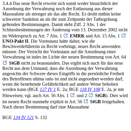
3.4.4 Das neue Recht erweist sich somit weder hinsichtlich der
Anordnung der Verwahrung noch der Entlassung aus dieser
Massnahme als strenger als das alte Recht. Es droht mithin keine
schwerere Sanktion an als die zum Zeitpunkt der Tatbegehung
geltenden Bestimmungen. Damit steht Ziff. 2 Abs. 1 der
Schlussbestimmungen der Änderung vom 13. Dezember 2002 nicht
im Widerspruch zu Art. 7 Abs. 1
EMRK
und Art. 15 Abs. 1
UNO-Pakt II
. Die Vorinstanz hätte daher, wie die
Beschwerdeführerin zu Recht vorbringt, neues Recht anwenden
müssen. Der Verzicht der Vorinstanz auf die Anordnung einer
Verwahrung ist indes im Lichte der neuen Bestimmung von Art. 64
StGB
nicht zu beanstanden. Das ergibt sich auch für das neue
Recht aus dem Umstand, dass die Anordnung der Verwahrung
angesichts der Schwere dieses Eingriffs in die persönliche Freiheit
des Betroffenen ultima ratio ist und nicht angeordnet werden darf,
wenn die bestehende Gefährlichkeit auf andere Weise behoben
werden kann (BGE
127 IV 1
E. 2a; BGE
118 IV 108
E. 2a, je mit
Hinweisen; vgl. auch Art. 56 Abs. 1
und 2
StGB
). Dies wird
im neuen Recht nunmehr explizit in Art. 56
StGB
festgehalten.
Nach dieser Bestimmung darf eine Massnahme
BGE
134 IV 121
S. 132