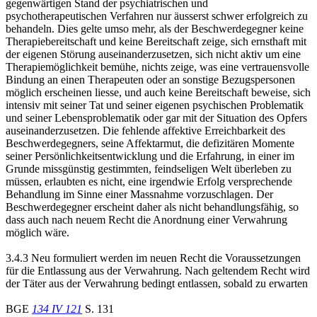
gegenwärtigen Stand der psychiatrischen und
psychotherapeutischen Verfahren nur äusserst schwer erfolgreich zu
behandeln. Dies gelte umso mehr, als der Beschwerdegegner keine
Therapiebereitschaft und keine Bereitschaft zeige, sich ernsthaft mit
der eigenen Störung auseinanderzusetzen, sich nicht aktiv um eine
Therapiemöglichkeit bemühe, nichts zeige, was eine vertrauensvolle
Bindung an einen Therapeuten oder an sonstige Bezugspersonen
möglich erscheinen liesse, und auch keine Bereitschaft beweise, sich
intensiv mit seiner Tat und seiner eigenen psychischen Problematik
und seiner Lebensproblematik oder gar mit der Situation des Opfers
auseinanderzusetzen. Die fehlende affektive Erreichbarkeit des
Beschwerdegegners, seine Affektarmut, die defizitären Momente
seiner Persönlichkeitsentwicklung und die Erfahrung, in einer im
Grunde missgünstig gestimmten, feindseligen Welt überleben zu
müssen, erlaubten es nicht, eine irgendwie Erfolg versprechende
Behandlung im Sinne einer Massnahme vorzuschlagen. Der
Beschwerdegegner erscheint daher als nicht behandlungsfähig, so
dass auch nach neuem Recht die Anordnung einer Verwahrung
möglich wäre.
3.4.3 Neu formuliert werden im neuen Recht die Voraussetzungen
für die Entlassung aus der Verwahrung. Nach geltendem Recht wird
der Täter aus der Verwahrung bedingt entlassen, sobald zu erwarten
BGE
134 IV 121
S. 131