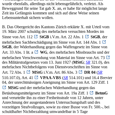
wurde ebenfalls, allerdings nicht lebensgefährlich, verletzt. Als
Beweggrund für seine Tat gab X. an, er habe für möglichst lange
Zeit ins Gefängnis kommen und sich auf diese Weise seinen
Lebensunterhalt sichern wollen.
B. Das Obergericht des Kantons Zürich erklärte X. mit Urteil vom
19. März 2007 schuldig des mehrfachen versuchten Mordes im
Sinne von Art. 112
StGB
i.V.m. Art. 22 Abs. 1
StGB
, der
mehrfachen Sachbeschädigung im Sinne von Art. 144 Abs. 1
StGB
, der Widerhandlung gegen das Waffengesetz im Sinne von
Art. 33 Abs. 1 lit. a
WG
, des mehrfachen Missbrauchs und der
mehrfachen Verschwendung von Material im Sinne von Art. 73
des Militärstrafgesetzes vom 13. Juni 1927 (
MStG
;
SR
321.0), des
mehrfachen Nichtbefolgens von Dienstvorschriften im Sinne von
Art. 72 Abs. 1
MStG
i.V.m. Art. 86 Abs. 3
DR 04
(
SR
510.107.0), Art. 41
VPAA-VBS
(
SR
514.101) und 16.4 Brevier
04, der unrechtmässigen Aneignung im Sinne von Art. 129 Ziff. 1
MStG
und der mehrfachen Widerhandlung gegen das
Betäubungsmittelgesetz im Sinne von Art. 19a Ziff. 1
BetmG
und verurteilte ihn zu einer Freiheitsstrafe von 12 Jahren, unter
Anrechnung der ausgestandenen Untersuchungshaft und des
vorzeitigen Strafvollzuges, sowie zu einer Busse von Fr. 500.-, bei
schuldhafter Nichtbezahlung umwandelbar in 5 Tage