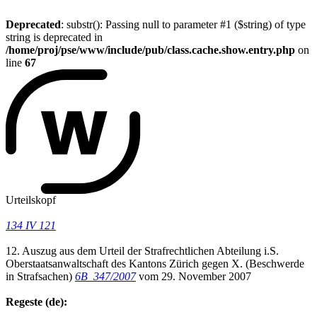
Deprecated
: substr(): Passing null to parameter #1 ($string) of type
string is deprecated in
/home/proj/pse/www/include/pub/class.cache.show.entry.php
on
line
67
Urteilskopf
134 IV 121
12. Auszug aus dem Urteil der Strafrechtlichen Abteilung i.S.
Oberstaatsanwaltschaft des Kantons Zürich gegen X. (Beschwerde
in Strafsachen)
6B_347/2007
vom 29. November 2007
Regeste (de):