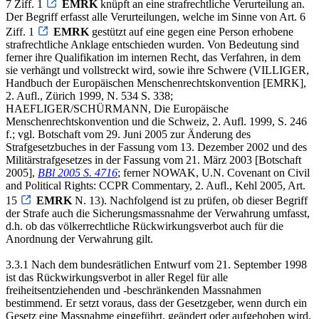
7 Ziff. 1
EMRK
knüpft an eine strafrechtliche Verurteilung an.
Der Begriff erfasst alle Verurteilungen, welche im Sinne von Art. 6
Ziff. 1
EMRK
gestützt auf eine gegen eine Person erhobene
strafrechtliche Anklage entschieden wurden. Von Bedeutung sind
ferner ihre Qualifikation im internen Recht, das Verfahren, in dem
sie verhängt und vollstreckt wird, sowie ihre Schwere (VILLIGER,
Handbuch der Europäischen Menschenrechtskonvention [EMRK],
2. Aufl., Zürich 1999, N. 534 S. 338;
HAEFLIGER/SCHÜRMANN, Die Europäische
Menschenrechtskonvention und die Schweiz, 2. Aufl. 1999, S. 246
f.; vgl. Botschaft vom 29. Juni 2005 zur Änderung des
Strafgesetzbuches in der Fassung vom 13. Dezember 2002 und des
Militärstrafgesetzes in der Fassung vom 21. März 2003 [Botschaft
2005],
BBl 2005 S. 4716
; ferner NOWAK, U.N. Covenant on Civil
and Political Rights: CCPR Commentary, 2. Aufl., Kehl 2005, Art.
15
EMRK
N. 13). Nachfolgend ist zu prüfen, ob dieser Begriff
der Strafe auch die Sicherungsmassnahme der Verwahrung umfasst,
d.h. ob das völkerrechtliche Rückwirkungsverbot auch für die
Anordnung der Verwahrung gilt.
3.3.1 Nach dem bundesrätlichen Entwurf vom 21. September 1998
ist das Rückwirkungsverbot in aller Regel für alle
freiheitsentziehenden und -beschränkenden Massnahmen
bestimmend. Er setzt voraus, dass der Gesetzgeber, wenn durch ein
Gesetz eine Massnahme eingeführt, geändert oder aufgehoben wird,