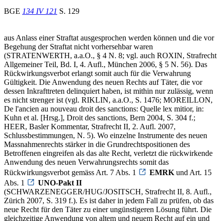
BGE
134 IV 121
S. 129
aus Anlass einer Straftat ausgesprochen werden können und die vor
Begehung der Straftat nicht vorhersehbar waren
(STRATENWERTH, a.a.O., § 4 N. 8; vgl. auch ROXIN, Strafrecht
Allgemeiner Teil, Bd. I, 4. Aufl., München 2006, § 5 N. 56). Das
Rückwirkungsverbot erlangt somit auch für die Verwahrung
Gültigkeit. Die Anwendung des neuen Rechts auf Täter, die vor
dessen Inkrafttreten delinquiert haben, ist mithin nur zulässig, wenn
es nicht strenger ist (vgl. RIKLIN, a.a.O., S. 1476; MOREILLON,
De l'ancien au nouveau droit des sanctions: Quelle lex mitior, in:
Kuhn et al. [Hrsg.], Droit des sanctions, Bern 2004, S. 304 f.;
HEER, Basler Kommentar, Strafrecht II, 2. Aufl. 2007,
Schlussbestimmungen, N. 5). Wo einzelne Instrumente des neuen
Massnahmenrechts stärker in die Grundrechtspositionen des
Betroffenen eingreifen als das alte Recht, verletzt die rückwirkende
Anwendung des neuen Verwahrungsrechts somit das
Rückwirkungsverbot gemäss Art. 7 Abs. 1
EMRK
und Art. 15
Abs. 1
UNO-Pakt II
(SCHWARZENEGGER/HUG/JOSITSCH, Strafrecht II, 8. Aufl.,
Zürich 2007, S. 319 f.). Es ist daher in jedem Fall zu prüfen, ob das
neue Recht für den Täter zu einer ungünstigeren Lösung führt. Die
gleichzeitige Anwendung von altem und neuem Recht auf ein und