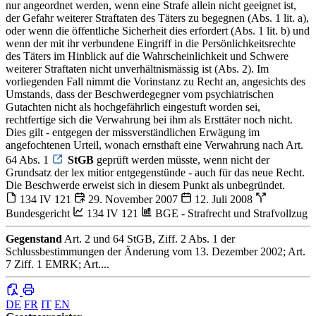
nur angeordnet werden, wenn eine Strafe allein nicht geeignet ist,
der Gefahr weiterer Straftaten des Täters zu begegnen (Abs. 1 lit. a),
oder wenn die öffentliche Sicherheit dies erfordert (Abs. 1 lit. b) und
wenn der mit ihr verbundene Eingriff in die Persönlichkeitsrechte
des Täters im Hinblick auf die Wahrscheinlichkeit und Schwere
weiterer Straftaten nicht unverhältnismässig ist (Abs. 2). Im
vorliegenden Fall nimmt die Vorinstanz zu Recht an, angesichts des
Umstands, dass der Beschwerdegegner vom psychiatrischen
Gutachten nicht als hochgefährlich eingestuft worden sei,
rechtfertige sich die Verwahrung bei ihm als Ersttäter noch nicht.
Dies gilt - entgegen der missverständlichen Erwägung im
angefochtenen Urteil, wonach ernsthaft eine Verwahrung nach Art.
64 Abs. 1
StGB
geprüft werden müsste, wenn nicht der
Grundsatz der lex mitior entgegenstünde - auch für das neue Recht.
Die Beschwerde erweist sich in diesem Punkt als unbegründet.
134 IV 121
29. November 2007
12. Juli 2008
Bundesgericht
134 IV 121
BGE - Strafrecht und Strafvollzug
Gegenstand
Art. 2 und 64 StGB, Ziff. 2 Abs. 1 der
Schlussbestimmungen der Änderung vom 13. Dezember 2002; Art.
7 Ziff. 1 EMRK; Art....
DE
FR
IT
EN