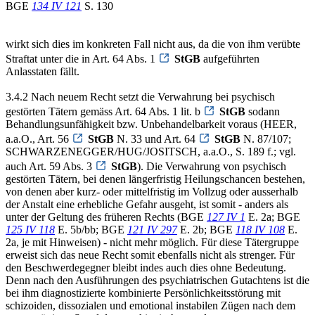
BGE
134 IV 121
S. 130
wirkt sich dies im konkreten Fall nicht aus, da die von ihm verübte
Straftat unter die in Art. 64 Abs. 1
StGB
aufgeführten
Anlasstaten fällt.
3.4.2 Nach neuem Recht setzt die Verwahrung bei psychisch
gestörten Tätern gemäss Art. 64 Abs. 1 lit. b
StGB
sodann
Behandlungsunfähigkeit bzw. Unbehandelbarkeit voraus (HEER,
a.a.O., Art. 56
StGB
N. 33 und Art. 64
StGB
N. 87/107;
SCHWARZENEGGER/HUG/JOSITSCH, a.a.O., S. 189 f.; vgl.
auch Art. 59 Abs. 3
StGB
). Die Verwahrung von psychisch
gestörten Tätern, bei denen längerfristig Heilungschancen bestehen,
von denen aber kurz- oder mittelfristig im Vollzug oder ausserhalb
der Anstalt eine erhebliche Gefahr ausgeht, ist somit - anders als
unter der Geltung des früheren Rechts (BGE
127 IV 1
E. 2a; BGE
125 IV 118
E. 5b/bb; BGE
121 IV 297
E. 2b; BGE
118 IV 108
E.
2a, je mit Hinweisen) - nicht mehr möglich. Für diese Tätergruppe
erweist sich das neue Recht somit ebenfalls nicht als strenger. Für
den Beschwerdegegner bleibt indes auch dies ohne Bedeutung.
Denn nach den Ausführungen des psychiatrischen Gutachtens ist die
bei ihm diagnostizierte kombinierte Persönlichkeitsstörung mit
schizoiden, dissozialen und emotional instabilen Zügen nach dem