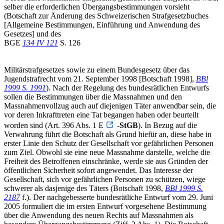
selber die erforderlichen Übergangsbestimmungen vorsieht
(Botschaft zur Änderung des Schweizerischen Strafgesetzbuches
[Allgemeine Bestimmungen, Einführung und Anwendung des
Gesetzes] und des
BGE
134 IV 121
S. 126
Militärstrafgesetzes sowie zu einem Bundesgesetz über das
Jugendstrafrecht vom 21. September 1998 [Botschaft 1998],
BBl
1999 S. 1991
). Nach der Regelung des bundesrätlichen Entwurfs
sollen die Bestimmungen über die Massnahmen und den
Massnahmenvollzug auch auf diejenigen Täter anwendbar sein, die
vor deren Inkrafttreten eine Tat begangen haben oder beurteilt
worden sind (Art. 396 Abs. 1 E
-
StGB
). In Bezug auf die
Verwahrung führt die Botschaft als Grund hiefür an, diese habe in
erster Linie den Schutz der Gesellschaft vor gefährlichen Personen
zum Ziel. Obwohl sie eine neue Massnahme darstelle, welche die
Freiheit des Betroffenen einschränke, werde sie aus Gründen der
öffentlichen Sicherheit sofort angewendet. Das Interesse der
Gesellschaft, sich vor gefährlichen Personen zu schützen, wiege
schwerer als dasjenige des Täters (Botschaft 1998,
BBl 1999 S.
2187
f.). Der nachgebesserte bundesrätliche Entwurf vom 29. Juni
2005 formuliert die im ersten Entwurf vorgesehene Bestimmung
über die Anwendung des neuen Rechts auf Massnahmen als