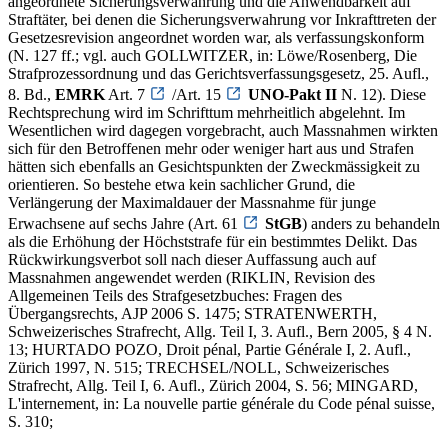
angeordnete Sicherungsverwahrung und die Anwendbarkeit auf
Straftäter, bei denen die Sicherungsverwahrung vor Inkrafttreten der
Gesetzesrevision angeordnet worden war, als verfassungskonform
(N. 127 ff.; vgl. auch GOLLWITZER, in: Löwe/Rosenberg, Die
Strafprozessordnung und das Gerichtsverfassungsgesetz, 25. Aufl.,
8. Bd.,
EMRK
Art. 7
/Art. 15
UNO-Pakt II
N. 12). Diese
Rechtsprechung wird im Schrifttum mehrheitlich abgelehnt. Im
Wesentlichen wird dagegen vorgebracht, auch Massnahmen wirkten
sich für den Betroffenen mehr oder weniger hart aus und Strafen
hätten sich ebenfalls an Gesichtspunkten der Zweckmässigkeit zu
orientieren. So bestehe etwa kein sachlicher Grund, die
Verlängerung der Maximaldauer der Massnahme für junge
Erwachsene auf sechs Jahre (Art. 61
StGB
) anders zu behandeln
als die Erhöhung der Höchststrafe für ein bestimmtes Delikt. Das
Rückwirkungsverbot soll nach dieser Auffassung auch auf
Massnahmen angewendet werden (RIKLIN, Revision des
Allgemeinen Teils des Strafgesetzbuches: Fragen des
Übergangsrechts, AJP 2006 S. 1475; STRATENWERTH,
Schweizerisches Strafrecht, Allg. Teil I, 3. Aufl., Bern 2005, § 4 N.
13; HURTADO POZO, Droit pénal, Partie Générale I, 2. Aufl.,
Zürich 1997, N. 515; TRECHSEL/NOLL, Schweizerisches
Strafrecht, Allg. Teil I, 6. Aufl., Zürich 2004, S. 56; MINGARD,
L'internement, in: La nouvelle partie générale du Code pénal suisse,
S. 310;