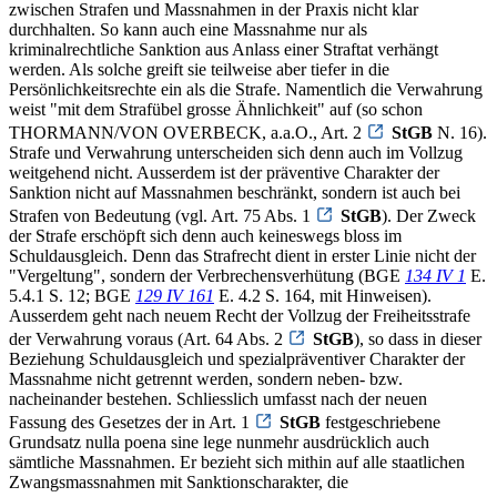
zwischen Strafen und Massnahmen in der Praxis nicht klar
durchhalten. So kann auch eine Massnahme nur als
kriminalrechtliche Sanktion aus Anlass einer Straftat verhängt
werden. Als solche greift sie teilweise aber tiefer in die
Persönlichkeitsrechte ein als die Strafe. Namentlich die Verwahrung
weist "mit dem Strafübel grosse Ähnlichkeit" auf (so schon
THORMANN/VON OVERBECK, a.a.O., Art. 2
StGB
N. 16).
Strafe und Verwahrung unterscheiden sich denn auch im Vollzug
weitgehend nicht. Ausserdem ist der präventive Charakter der
Sanktion nicht auf Massnahmen beschränkt, sondern ist auch bei
Strafen von Bedeutung (vgl. Art. 75 Abs. 1
StGB
). Der Zweck
der Strafe erschöpft sich denn auch keineswegs bloss im
Schuldausgleich. Denn das Strafrecht dient in erster Linie nicht der
"Vergeltung", sondern der Verbrechensverhütung (BGE
134 IV 1
E.
5.4.1 S. 12; BGE
129 IV 161
E. 4.2 S. 164, mit Hinweisen).
Ausserdem geht nach neuem Recht der Vollzug der Freiheitsstrafe
der Verwahrung voraus (Art. 64 Abs. 2
StGB
), so dass in dieser
Beziehung Schuldausgleich und spezialpräventiver Charakter der
Massnahme nicht getrennt werden, sondern neben- bzw.
nacheinander bestehen. Schliesslich umfasst nach der neuen
Fassung des Gesetzes der in Art. 1
StGB
festgeschriebene
Grundsatz nulla poena sine lege nunmehr ausdrücklich auch
sämtliche Massnahmen. Er bezieht sich mithin auf alle staatlichen
Zwangsmassnahmen mit Sanktionscharakter, die