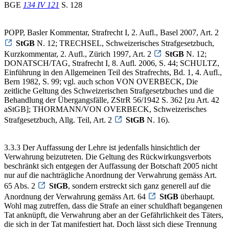
BGE
134 IV 121
S. 128
POPP, Basler Kommentar, Strafrecht I, 2. Aufl., Basel 2007, Art. 2
StGB
N. 12; TRECHSEL, Schweizerisches Strafgesetzbuch,
Kurzkommentar, 2. Aufl., Zürich 1997, Art. 2
StGB
N. 12;
DONATSCH/TAG, Strafrecht I, 8. Aufl. 2006, S. 44; SCHULTZ,
Einführung in den Allgemeinen Teil des Strafrechts, Bd. 1, 4. Aufl.,
Bern 1982, S. 99; vgl. auch schon VON OVERBECK, Die
zeitliche Geltung des Schweizerischen Strafgesetzbuches und die
Behandlung der Übergangsfälle, ZStrR 56/1942 S. 362 [zu Art. 42
aStGB]; THORMANN/VON OVERBECK, Schweizerisches
Strafgesetzbuch, Allg. Teil, Art. 2
StGB
N. 16).
3.3.3 Der Auffassung der Lehre ist jedenfalls hinsichtlich der
Verwahrung beizutreten. Die Geltung des Rückwirkungsverbots
beschränkt sich entgegen der Auffassung der Botschaft 2005 nicht
nur auf die nachträgliche Anordnung der Verwahrung gemäss Art.
65 Abs. 2
StGB
, sondern erstreckt sich ganz generell auf die
Anordnung der Verwahrung gemäss Art. 64
StGB
überhaupt.
Wohl mag zutreffen, dass die Strafe an einer schuldhaft begangenen
Tat anknüpft, die Verwahrung aber an der Gefährlichkeit des Täters,
die sich in der Tat manifestiert hat. Doch lässt sich diese Trennung