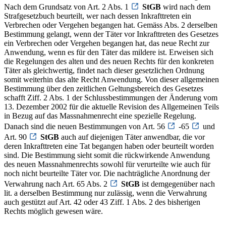
Nach dem Grundsatz von Art. 2 Abs. 1
StGB
wird nach dem
Strafgesetzbuch beurteilt, wer nach dessen Inkrafttreten ein
Verbrechen oder Vergehen begangen hat. Gemäss Abs. 2 derselben
Bestimmung gelangt, wenn der Täter vor Inkrafttreten des Gesetzes
ein Verbrechen oder Vergehen begangen hat, das neue Recht zur
Anwendung, wenn es für den Täter das mildere ist. Erweisen sich
die Regelungen des alten und des neuen Rechts für den konkreten
Täter als gleichwertig, findet nach dieser gesetzlichen Ordnung
somit weiterhin das alte Recht Anwendung. Von dieser allgemeinen
Bestimmung über den zeitlichen Geltungsbereich des Gesetzes
schafft Ziff. 2 Abs. 1 der Schlussbestimmungen der Änderung vom
13. Dezember 2002 für die aktuelle Revision des Allgemeinen Teils
in Bezug auf das Massnahmenrecht eine spezielle Regelung.
Danach sind die neuen Bestimmungen von Art. 56
-65
und
Art. 90
StGB
auch auf diejenigen Täter anwendbar, die vor
deren Inkrafttreten eine Tat begangen haben oder beurteilt worden
sind. Die Bestimmung sieht somit die rückwirkende Anwendung
des neuen Massnahmenrechts sowohl für verurteilte wie auch für
noch nicht beurteilte Täter vor. Die nachträgliche Anordnung der
Verwahrung nach Art. 65 Abs. 2
StGB
ist demgegenüber nach
lit. a derselben Bestimmung nur zulässig, wenn die Verwahrung
auch gestützt auf Art. 42 oder 43 Ziff. 1 Abs. 2 des bisherigen
Rechts möglich gewesen wäre.