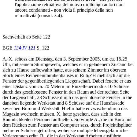
l'applicazione retroattiva del nuovo diritto agli autori non
ancora condannati - non viola il principio della non
retroattività (consid. 3.4).
Sachverhalt ab Seite 122
BGE
134 IV 121
S. 122
A. X. schoss am Dienstag, den 3. September 2005, um ca. 15.25
Uhr, mit seinem Sturmgewehr, welches er in geladenem Zustand bei
sich zu Hause aufbewahrt hatte, aus seinem Zimmer im obersten
Stock eines Reiheneinfamilienhauses in Rüti/ZH mehrfach auf die
Fenster der gegenüberliegenden Liegenschaft. Dabei feuerte er aus
einer Distanz von ca. 20 Metern im Einzelfeuermodus 10 Schüsse
durch das geschlossene Fenster in den Raum auf der rechten Seite
der Liegenschaft, 23 Schüsse durch das geschlossene Fenster in die
daneben liegende Werkstatt und 8 Schüsse auf die Hausfassade
zwischen Büro und Werkstatt. Hiefür hatte er zwischendurch das
Magazin wechseln müssen. X. hatte gesehen, dass sich in den
Räumlichkeiten Personen aufhielten. So wurde A., die im Büro mit
dem Rücken zum Fenster am Computer sass, durch Projektilsplitter
mehrerer Schüsse getroffen, wobei sie multiple lebensgefährliche
Verletzungen erlitt. B., die in der Werkstatt Arbeiten ausführte,