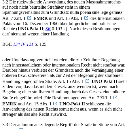
3.2 Die rückwirkende Anwendung des neuen Massnahmenrechts
auf noch nicht beurteilte Straftäter steht in einem
Spannungsverhältnis zum Grundsatz nulla poena sine lege gemäss
Art. 7 Ziff. 1
EMRK
und Art. 15 Abs. 1
des Internationalen
Pakts vom 16. Dezember 1966 über bürgerliche und politische
Rechte (
UNO-Pakt II
;
SR
0.103.2). Nach diesen Bestimmungen
darf niemand wegen einer Handlung
BGE
134 IV 121
S. 125
oder Unterlassung verurteilt werden, die zur Zeit ihrer Begehung
nach innerstaatlichem oder internationalem Recht nicht strafbar war.
Darüber hinaus verbietet der Grundsatz auch die Verhängung einer
höheren bzw. schwereren als zur Zeit der Begehung der strafbaren
Handlung angedrohten Strafe. Art. 15 Abs. 1
UNO-Pakt II
sieht
zudem vor, dass das mildere Gesetz anzuwenden ist, wenn nach
Begehung einer strafbaren Handlung durch das Gesetz eine mildere
Strafe eingeführt wird. Die Bestimmungen von Art. 7 Ziff. 1
EMRK
und Art. 15 Abs. 1
UNO-Pakt II
schliessen die
Anwendung des neuen Rechts somit nicht aus, wenn es sich nicht
strenger als das alte Recht auswirkt.
3.3 Der autonom auszulegende Begriff der Strafe im Sinne von Art.