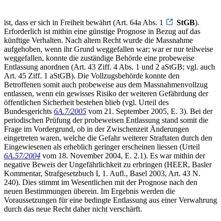
ist, dass er sich in Freiheit bewährt (Art. 64a Abs. 1
StGB
).
Erforderlich ist mithin eine günstige Prognose in Bezug auf das
künftige Verhalten. Nach altem Recht wurde die Massnahme
aufgehoben, wenn ihr Grund weggefallen war; war er nur teilweise
weggefallen, konnte die zuständige Behörde eine probeweise
Entlassung anordnen (Art. 43 Ziff. 4 Abs. 1 und 2 aStGB; vgl. auch
Art. 45 Ziff. 1 aStGB). Die Vollzugsbehörde konnte den
Betroffenen somit auch probeweise aus dem Massnahmenvollzug
entlassen, wenn ein gewisses Risiko der weiteren Gefährdung der
öffentlichen Sicherheit bestehen blieb (vgl. Urteil des
Bundesgerichts
6A.7/2005
vom 21. September 2005, E. 3). Bei der
periodischen Prüfung der probeweisen Entlassung stand somit die
Frage im Vordergrund, ob in der Zwischenzeit Änderungen
eingetreten waren, welche die Gefahr weiterer Straftaten durch den
Eingewiesenen als erheblich geringer erscheinen liessen (Urteil
6A.57/2004
vom 18. November 2004, E. 2.1). Es war mithin der
negative Beweis der Ungefährlichkeit zu erbringen (HEER, Basler
Kommentar, Strafgesetzbuch I, 1. Aufl., Basel 2003, Art. 43 N.
240). Dies stimmt im Wesentlichen mit der Prognose nach den
neuen Bestimmungen überein. Im Ergebnis werden die
Voraussetzungen für eine bedingte Entlassung aus einer Verwahrung
durch das neue Recht daher nicht verschärft.