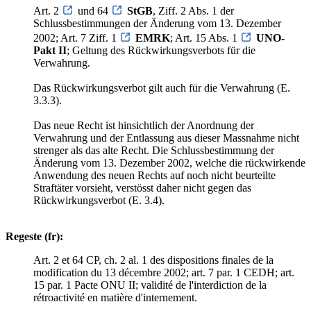
Art. 2
und 64
StGB
, Ziff. 2 Abs. 1 der
Schlussbestimmungen der Änderung vom 13. Dezember
2002; Art. 7 Ziff. 1
EMRK
; Art. 15 Abs. 1
UNO-
Pakt II
; Geltung des Rückwirkungsverbots für die
Verwahrung.
Das Rückwirkungsverbot gilt auch für die Verwahrung (E.
3.3.3).
Das neue Recht ist hinsichtlich der Anordnung der
Verwahrung und der Entlassung aus dieser Massnahme nicht
strenger als das alte Recht. Die Schlussbestimmung der
Änderung vom 13. Dezember 2002, welche die rückwirkende
Anwendung des neuen Rechts auf noch nicht beurteilte
Straftäter vorsieht, verstösst daher nicht gegen das
Rückwirkungsverbot (E. 3.4).
Regeste (fr):
Art. 2 et 64 CP, ch. 2 al. 1 des dispositions finales de la
modification du 13 décembre 2002; art. 7 par. 1 CEDH; art.
15 par. 1 Pacte ONU II; validité de l'interdiction de la
rétroactivité en matière d'internement.