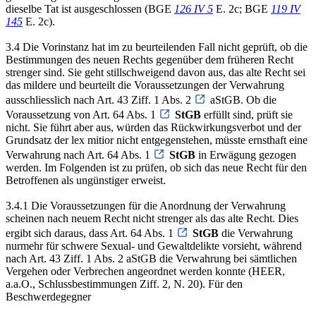
dieselbe Tat ist ausgeschlossen (BGE
126 IV 5
E. 2c; BGE
119 IV
145
E. 2c).
3.4 Die Vorinstanz hat im zu beurteilenden Fall nicht geprüft, ob die
Bestimmungen des neuen Rechts gegenüber dem früheren Recht
strenger sind. Sie geht stillschweigend davon aus, das alte Recht sei
das mildere und beurteilt die Voraussetzungen der Verwahrung
ausschliesslich nach Art. 43 Ziff. 1 Abs. 2
aStGB. Ob die
Voraussetzung von Art. 64 Abs. 1
StGB
erfüllt sind, prüft sie
nicht. Sie führt aber aus, würden das Rückwirkungsverbot und der
Grundsatz der lex mitior nicht entgegenstehen, müsste ernsthaft eine
Verwahrung nach Art. 64 Abs. 1
StGB
in Erwägung gezogen
werden. Im Folgenden ist zu prüfen, ob sich das neue Recht für den
Betroffenen als ungünstiger erweist.
3.4.1 Die Voraussetzungen für die Anordnung der Verwahrung
scheinen nach neuem Recht nicht strenger als das alte Recht. Dies
ergibt sich daraus, dass Art. 64 Abs. 1
StGB
die Verwahrung
nurmehr für schwere Sexual- und Gewaltdelikte vorsieht, während
nach Art. 43 Ziff. 1 Abs. 2 aStGB die Verwahrung bei sämtlichen
Vergehen oder Verbrechen angeordnet werden konnte (HEER,
a.a.O., Schlussbestimmungen Ziff. 2, N. 20). Für den
Beschwerdegegner