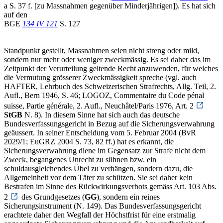
a S. 37 f. [zu Massnahmen gegenüber Minderjährigen]). Es hat sich
auf den
BGE
134 IV 121
S. 127
Standpunkt gestellt, Massnahmen seien nicht streng oder mild,
sondern nur mehr oder weniger zweckmässig. Es sei daher das im
Zeitpunkt der Verurteilung geltende Recht anzuwenden, für welches
die Vermutung grösserer Zweckmässigkeit spreche (vgl. auch
HAFTER, Lehrbuch des Schweizerischen Strafrechts, Allg. Teil, 2.
Aufl., Bern 1946, S. 46; LOGOZ, Commentaire du Code pénal
suisse, Partie générale, 2. Aufl., Neuchâtel/Paris 1976, Art. 2
StGB
N. 8). In diesem Sinne hat sich auch das deutsche
Bundesverfassungsgericht in Bezug auf die Sicherungsverwahrung
geäussert. In seiner Entscheidung vom 5. Februar 2004 (BvR
2029/1; EuGRZ 2004 S. 73, 82 ff.) hat es erkannt, die
Sicherungsverwahrung diene im Gegensatz zur Strafe nicht dem
Zweck, begangenes Unrecht zu sühnen bzw. ein
schuldausgleichendes Übel zu verhängen, sondern dazu, die
Allgemeinheit vor dem Täter zu schützen. Sie sei daher kein
Bestrafen im Sinne des Rückwirkungsverbots gemäss Art. 103 Abs.
2
des Grundgesetzes (
GG
), sondern ein reines
Sicherungsinstrument (N. 149). Das Bundesverfassungsgericht
erachtete daher den Wegfall der Höchstfrist für eine erstmalig