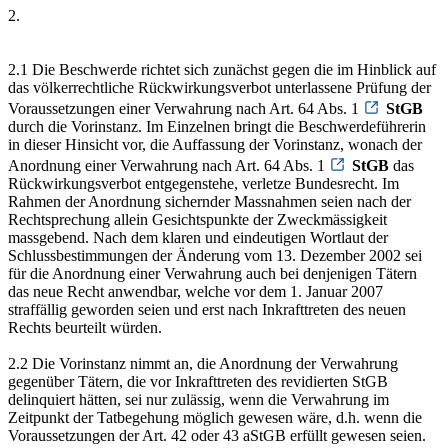
2.
2.1 Die Beschwerde richtet sich zunächst gegen die im Hinblick auf
das völkerrechtliche Rückwirkungsverbot unterlassene Prüfung der
Voraussetzungen einer Verwahrung nach Art. 64 Abs. 1
StGB
durch die Vorinstanz. Im Einzelnen bringt die Beschwerdeführerin
in dieser Hinsicht vor, die Auffassung der Vorinstanz, wonach der
Anordnung einer Verwahrung nach Art. 64 Abs. 1
StGB
das
Rückwirkungsverbot entgegenstehe, verletze Bundesrecht. Im
Rahmen der Anordnung sichernder Massnahmen seien nach der
Rechtsprechung allein Gesichtspunkte der Zweckmässigkeit
massgebend. Nach dem klaren und eindeutigen Wortlaut der
Schlussbestimmungen der Änderung vom 13. Dezember 2002 sei
für die Anordnung einer Verwahrung auch bei denjenigen Tätern
das neue Recht anwendbar, welche vor dem 1. Januar 2007
straffällig geworden seien und erst nach Inkrafttreten des neuen
Rechts beurteilt würden.
2.2 Die Vorinstanz nimmt an, die Anordnung der Verwahrung
gegenüber Tätern, die vor Inkrafttreten des revidierten StGB
delinquiert hätten, sei nur zulässig, wenn die Verwahrung im
Zeitpunkt der Tatbegehung möglich gewesen wäre, d.h. wenn die
Voraussetzungen der Art. 42 oder 43 aStGB erfüllt gewesen seien.