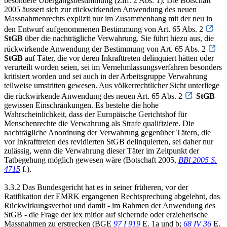
besondere Übergangsbestimmung (Ziff. 2 Abs. 1). Die Botschaft
2005 äussert sich zur rückwirkenden Anwendung des neuen
Massnahmenrechts explizit nur im Zusammenhang mit der neu in
den Entwurf aufgenommenen Bestimmung von Art. 65 Abs. 2
StGB
über die nachträgliche Verwahrung. Sie führt hiezu aus, die
rückwirkende Anwendung der Bestimmung von Art. 65 Abs. 2
StGB
auf Täter, die vor deren Inkrafttreten delinquiert hätten oder
verurteilt worden seien, sei im Vernehmlassungsverfahren besonders
kritisiert worden und sei auch in der Arbeitsgruppe Verwahrung
teilweise umstritten gewesen. Aus völkerrechtlicher Sicht unterliege
die rückwirkende Anwendung des neuen Art. 65 Abs. 2
StGB
gewissen Einschränkungen. Es bestehe die hohe
Wahrscheinlichkeit, dass der Europäische Gerichtshof für
Menschenrechte die Verwahrung als Strafe qualifiziere. Die
nachträgliche Anordnung der Verwahrung gegenüber Tätern, die
vor Inkrafttreten des revidierten StGB delinquierten, sei daher nur
zulässig, wenn die Verwahrung dieser Täter im Zeitpunkt der
Tatbegehung möglich gewesen wäre (Botschaft 2005,
BBl 2005 S.
4715
f.).
3.3.2 Das Bundesgericht hat es in seiner früheren, vor der
Ratifikation der EMRK ergangenen Rechtsprechung abgelehnt, das
Rückwirkungsverbot und damit - im Rahmen der Anwendung des
StGB - die Frage der lex mitior auf sichernde oder erzieherische
Massnahmen zu erstrecken (BGE
97 I 919
E. 1a und b;
68 IV 36
E.