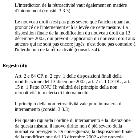
L'interdiction de la rétroactivité vaut également en matière
d'internement (consid. 3.3.3).
Le nouveau droit n'est pas plus sévère que l'ancien quant au
prononcé de l'internement et à la levée de cette mesure. La
disposition finale de la modification du nouveau droit du 13
décembre 2002, qui prévoit l'application du nouveau droit aux
auteurs qui ne sont pas encore jugés, n'est donc pas contraire à
l'interdiction de la rétroactivité (consid. 3.4).
Regesto (it):
Art. 2 e 64 CP, n. 2 cpv. 1 delle disposizioni finali della
modificazione del 13 dicembre 2002; art. 7 n. 1 CEDU; art.
15 n. 1 Patto ONU II; validità del principio della non
retroattività in materia di internamento.
Il principio della non retroattività vale pure in materia di
internamento (consid. 3.3.3).
Per quanto riguarda l'ordine di internamento e la liberazione
da questa misura, il nuovo diritto non è più severo della
normativa previgente. Di conseguenza, la disposizione finale
della modificazione del 13 dicembre 2002 - che prevede