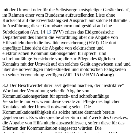
mit der Umwelt oder für die Selbstsorge kostspieliger Geräte bedarf,
im Rahmen einer vom Bundesrat aufzustellenden Liste ohne
Rücksicht auf die Erwerbsfähigkeit Anspruch auf solche Hilfsmittel.
In Ausführung dieser Grundsatznorm und gestützt auf eine
Subdelegation (Art. 14
IVV
) erliess das Eidgenössische
Departement des Innern die Verordnung über die Abgabe von
Hilfsmitteln durch die Invalidenversicherung (HVI). Die dort
angefügte Liste sieht die Abgabe von elektrischen und
elektronischen Kommunikationsgeräten für sprech- und
schreibunfähige Versicherte vor, die zur Pflege des täglichen
Kontakts mit der Umwelt auf ein solches Gerät angewiesen sind und
über die notwendigen intellektuellen und motorischen Fähigkeiten
zu seiner Verwendung verfügen (Ziff. 15.02
HVI Anhang
).
3.2 Der Beschwerdeführer lässt geltend machen, der "restriktive"
Wortlaut der Verordnung sehe die Abgabe von
Kommunikationsgeräten für sprech- und schreibunfähige
Versicherte nur vor, wenn diese Geräte zur Pflege des täglichen
Kontakts mit der Umwelt notwendig seien. Die
Kommunikationsfähigkeit als solche müsse demnach bereits
gegeben sein. Es widerspreche aber Sinn und Zweck des Gesetzes,
die Abgabe von Hilfsmitteln auszuschliessen, sofern diese für das
Erlernen der Kommunikation eingesetzt würden. Die