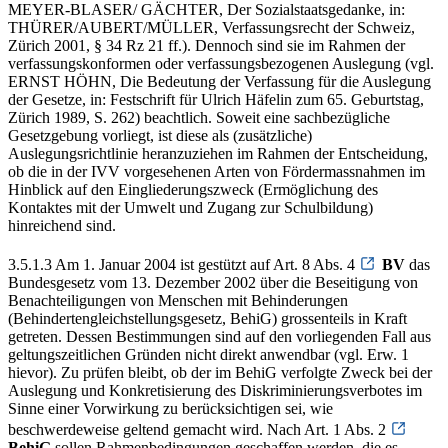
MEYER-BLASER/ GÄCHTER, Der Sozialstaatsgedanke, in:
THÜRER/AUBERT/MÜLLER, Verfassungsrecht der Schweiz,
Zürich 2001, § 34 Rz 21 ff.). Dennoch sind sie im Rahmen der
verfassungskonformen oder verfassungsbezogenen Auslegung (vgl.
ERNST HÖHN, Die Bedeutung der Verfassung für die Auslegung
der Gesetze, in: Festschrift für Ulrich Häfelin zum 65. Geburtstag,
Zürich 1989, S. 262) beachtlich. Soweit eine sachbezügliche
Gesetzgebung vorliegt, ist diese als (zusätzliche)
Auslegungsrichtlinie heranzuziehen im Rahmen der Entscheidung,
ob die in der IVV vorgesehenen Arten von Fördermassnahmen im
Hinblick auf den Eingliederungszweck (Ermöglichung des
Kontaktes mit der Umwelt und Zugang zur Schulbildung)
hinreichend sind.
3.5.1.3 Am 1. Januar 2004 ist gestützt auf Art. 8 Abs. 4
BV
das
Bundesgesetz vom 13. Dezember 2002 über die Beseitigung von
Benachteiligungen von Menschen mit Behinderungen
(Behindertengleichstellungsgesetz, BehiG) grossenteils in Kraft
getreten. Dessen Bestimmungen sind auf den vorliegenden Fall aus
geltungszeitlichen Gründen nicht direkt anwendbar (vgl. Erw. 1
hievor). Zu prüfen bleibt, ob der im BehiG verfolgte Zweck bei der
Auslegung und Konkretisierung des Diskriminierungsverbotes im
Sinne einer Vorwirkung zu berücksichtigen sei, wie
beschwerdeweise geltend gemacht wird. Nach Art. 1 Abs. 2
BehiG
sollen Rahmenbedingungen geschaffen werden, die es