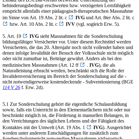
behinderungsbedingt erschwerten bzw. verzögerten Lernfähigkeit
entspricht allenfalls einer pädagogisch-therapeutischen Massnahme
im Sinne von Art. 19 Abs. 2 lit. c
IVG
und Art. 8ter Abs. 2 lit. c
bzw. Art. 10 Abs. 2 lit. c
IVV
(vgl. sogleich Erw. 5).
5. Art. 19
IVG
sieht Massnahmen für die Sonderschulung
bildungsfähiger Versicherter vor. Unter diesem Rechtstitel werden
Versicherten, die das 20. Altersjahr noch nicht vollendet haben und
denen infolge Invalidität der Besuch der Volksschule nicht möglich
oder nicht zumutbar ist, Beiträge gewährt. Anders als bei den
medizinischen Massnahmen (Art. 12 ff
.
IVG
), die als
Naturalleistung erbracht werden, beschränkt sich die Rolle der
Invalidenversicherung im Bereich der Sonderschulung auf die -
nicht notwendigerweise kostendeckende - Subventionierung (BGE
114 V 26
f. Erw. 2d).
5.1 Zur Sonderschulung gehört die eigentliche Schulausbildung
sowie, falls ein Unterricht in den Elementarfächern nicht oder nur
beschränkt möglich ist, die Förderung in manuellen Belangen, in
den Verrichtungen des täglichen Lebens und der Fähigkeit des
Kontaktes mit der Umwelt (Art. 19 Abs. 1
IVG
). Ausgerichtet
werden unter anderem Entschädigungen für zusätzlich zum
Sonderschulunterricht notwendige Massnahmen pädagogisch-