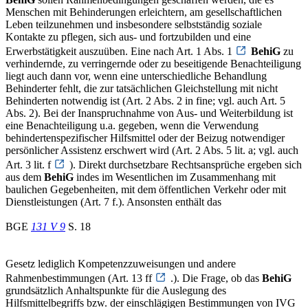
Menschen mit Behinderungen erleichtern, am gesellschaftlichen
Leben teilzunehmen und insbesondere selbstständig soziale
Kontakte zu pflegen, sich aus- und fortzubilden und eine
Erwerbstätigkeit auszuüben. Eine nach Art. 1 Abs. 1
BehiG
zu
verhindernde, zu verringernde oder zu beseitigende Benachteiligung
liegt auch dann vor, wenn eine unterschiedliche Behandlung
Behinderter fehlt, die zur tatsächlichen Gleichstellung mit nicht
Behinderten notwendig ist (Art. 2 Abs. 2 in fine; vgl. auch Art. 5
Abs. 2). Bei der Inanspruchnahme von Aus- und Weiterbildung ist
eine Benachteiligung u.a. gegeben, wenn die Verwendung
behindertenspezifischer Hilfsmittel oder der Beizug notwendiger
persönlicher Assistenz erschwert wird (Art. 2 Abs. 5 lit. a; vgl. auch
Art. 3 lit. f
). Direkt durchsetzbare Rechtsansprüche ergeben sich
aus dem
BehiG
indes im Wesentlichen im Zusammenhang mit
baulichen Gegebenheiten, mit dem öffentlichen Verkehr oder mit
Dienstleistungen (Art. 7 f.). Ansonsten enthält das
BGE
131 V 9
S. 18
Gesetz lediglich Kompetenzzuweisungen und andere
Rahmenbestimmungen (Art. 13 ff
.). Die Frage, ob das
BehiG
grundsätzlich Anhaltspunkte für die Auslegung des
Hilfsmittelbegriffs bzw. der einschlägigen Bestimmungen von IVG