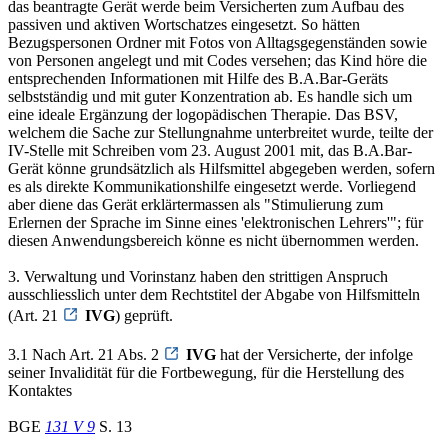
das beantragte Gerät werde beim Versicherten zum Aufbau des
passiven und aktiven Wortschatzes eingesetzt. So hätten
Bezugspersonen Ordner mit Fotos von Alltagsgegenständen sowie
von Personen angelegt und mit Codes versehen; das Kind höre die
entsprechenden Informationen mit Hilfe des B.A.Bar-Geräts
selbstständig und mit guter Konzentration ab. Es handle sich um
eine ideale Ergänzung der logopädischen Therapie. Das BSV,
welchem die Sache zur Stellungnahme unterbreitet wurde, teilte der
IV-Stelle mit Schreiben vom 23. August 2001 mit, das B.A.Bar-
Gerät könne grundsätzlich als Hilfsmittel abgegeben werden, sofern
es als direkte Kommunikationshilfe eingesetzt werde. Vorliegend
aber diene das Gerät erklärtermassen als "Stimulierung zum
Erlernen der Sprache im Sinne eines 'elektronischen Lehrers'"; für
diesen Anwendungsbereich könne es nicht übernommen werden.
3. Verwaltung und Vorinstanz haben den strittigen Anspruch
ausschliesslich unter dem Rechtstitel der Abgabe von Hilfsmitteln
(Art. 21
IVG
) geprüft.
3.1 Nach Art. 21 Abs. 2
IVG
hat der Versicherte, der infolge
seiner Invalidität für die Fortbewegung, für die Herstellung des
Kontaktes
BGE
131 V 9
S. 13