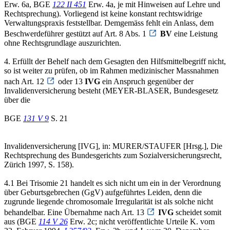
Erw. 6a, BGE
122 II 451
Erw. 4a, je mit Hinweisen auf Lehre und
Rechtsprechung). Vorliegend ist keine konstant rechtswidrige
Verwaltungspraxis feststellbar. Demgemäss fehlt ein Anlass, dem
Beschwerdeführer gestützt auf Art. 8 Abs. 1
BV
eine Leistung
ohne Rechtsgrundlage auszurichten.
4. Erfüllt der Behelf nach dem Gesagten den Hilfsmittelbegriff nicht,
so ist weiter zu prüfen, ob im Rahmen medizinischer Massnahmen
nach Art. 12
oder 13
IVG
ein Anspruch gegenüber der
Invalidenversicherung besteht (MEYER-BLASER, Bundesgesetz
über die
BGE
131 V 9
S. 21
Invalidenversicherung [IVG], in: MURER/STAUFER [Hrsg.], Die
Rechtsprechung des Bundesgerichts zum Sozialversicherungsrecht,
Zürich 1997, S. 158).
4.1 Bei Trisomie 21 handelt es sich nicht um ein in der Verordnung
über Geburtsgebrechen (GgV) aufgeführtes Leiden, denn die
zugrunde liegende chromosomale Irregularität ist als solche nicht
behandelbar. Eine Übernahme nach Art. 13
IVG
scheidet somit
aus (BGE
114 V 26
Erw. 2c; nicht veröffentlichte Urteile K. vom