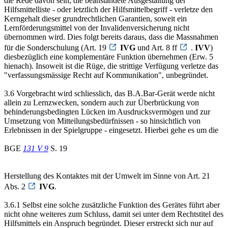
die Rede davon sein, die beanstandete Ausgestaltung der
Hilfsmittelliste - oder letztlich der Hilfsmittelbegriff - verletze den
Kerngehalt dieser grundrechtlichen Garantien, soweit ein
Lernförderungsmittel von der Invalidenversicherung nicht
übernommen wird. Dies folgt bereits daraus, dass die Massnahmen
für die Sonderschulung (Art. 19
IVG
und Art. 8 ff
.
IVV
)
diesbezüglich eine komplementäre Funktion übernehmen (Erw. 5
hienach). Insoweit ist die Rüge, die strittige Verfügung verletze das
"verfassungsmässige Recht auf Kommunikation", unbegründet.
3.6 Vorgebracht wird schliesslich, das B.A.Bar-Gerät werde nicht
allein zu Lernzwecken, sondern auch zur Überbrückung von
behinderungsbedingten Lücken im Ausdrucksvermögen und zur
Umsetzung von Mitteilungsbedürfnissen - so hinsichtlich von
Erlebnissen in der Spielgruppe - eingesetzt. Hierbei gehe es um die
BGE
131 V 9
S. 19
Herstellung des Kontaktes mit der Umwelt im Sinne von Art. 21
Abs. 2
IVG
.
3.6.1 Selbst eine solche zusätzliche Funktion des Gerätes führt aber
nicht ohne weiteres zum Schluss, damit sei unter dem Rechtstitel des
Hilfsmittels ein Anspruch begründet. Dieser erstreckt sich nur auf