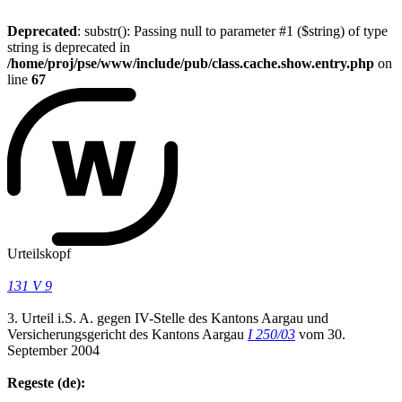
Deprecated
: substr(): Passing null to parameter #1 ($string) of type
string is deprecated in
/home/proj/pse/www/include/pub/class.cache.show.entry.php
on
line
67
Urteilskopf
131 V 9
3. Urteil i.S. A. gegen IV-Stelle des Kantons Aargau und
Versicherungsgericht des Kantons Aargau
I 250/03
vom 30.
September 2004
Regeste (de):