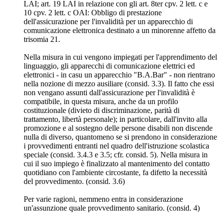
LAI; art. 19 LAI in relazione con gli art. 8ter cpv. 2 lett. c e
10 cpv. 2 lett. c OAI: Obbligo di prestazione
dell'assicurazione per l'invalidità per un apparecchio di
comunicazione elettronica destinato a un minorenne affetto da
trisomia 21.
Nella misura in cui vengono impiegati per l'apprendimento del
linguaggio, gli apparecchi di comunicazione elettrici ed
elettronici - in casu un apparecchio "B.A.Bar" - non rientrano
nella nozione di mezzo ausiliare (consid. 3.3). Il fatto che essi
non vengano assunti dall'assicurazione per l'invalidità è
compatibile, in questa misura, anche da un profilo
costituzionale (divieto di discriminazione, parità di
trattamento, libertà personale); in particolare, dall'invito alla
promozione e al sostegno delle persone disabili non discende
nulla di diverso, quantomeno se si prendono in considerazione
i provvedimenti entranti nel quadro dell'istruzione scolastica
speciale (consid. 3.4.3 e 3.5; cfr. consid. 5). Nella misura in
cui il suo impiego è finalizzato al mantenimento del contatto
quotidiano con l'ambiente circostante, fa difetto la necessità
del provvedimento. (consid. 3.6)
Per varie ragioni, nemmeno entra in considerazione
un'assunzione quale provvedimento sanitario. (consid. 4)