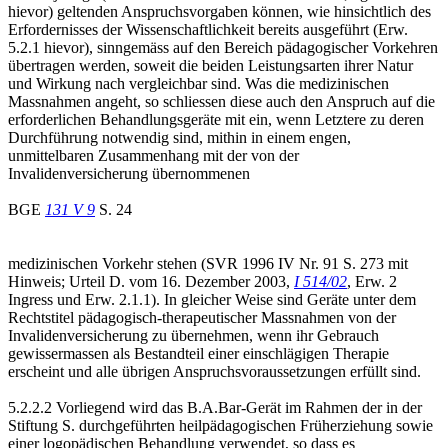
hievor) geltenden Anspruchsvorgaben können, wie hinsichtlich des
Erfordernisses der Wissenschaftlichkeit bereits ausgeführt (Erw.
5.2.1 hievor), sinngemäss auf den Bereich pädagogischer Vorkehren
übertragen werden, soweit die beiden Leistungsarten ihrer Natur
und Wirkung nach vergleichbar sind. Was die medizinischen
Massnahmen angeht, so schliessen diese auch den Anspruch auf die
erforderlichen Behandlungsgeräte mit ein, wenn Letztere zu deren
Durchführung notwendig sind, mithin in einem engen,
unmittelbaren Zusammenhang mit der von der
Invalidenversicherung übernommenen
BGE
131 V 9
S. 24
medizinischen Vorkehr stehen (SVR 1996 IV Nr. 91 S. 273 mit
Hinweis; Urteil D. vom 16. Dezember 2003,
I 514/02
, Erw. 2
Ingress und Erw. 2.1.1). In gleicher Weise sind Geräte unter dem
Rechtstitel pädagogisch-therapeutischer Massnahmen von der
Invalidenversicherung zu übernehmen, wenn ihr Gebrauch
gewissermassen als Bestandteil einer einschlägigen Therapie
erscheint und alle übrigen Anspruchsvoraussetzungen erfüllt sind.
5.2.2.2 Vorliegend wird das B.A.Bar-Gerät im Rahmen der in der
Stiftung S. durchgeführten heilpädagogischen Früherziehung sowie
einer logopädischen Behandlung verwendet, so dass es