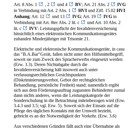
Art. 8 Abs. 1
, 2
und 4
BV
; Art. 21 Abs. 2
IVG
in Verbindung mit Art. 2 Abs. 1
HVI
und Ziff. 15.02
HVI
Anhang
; Art. 12
und 13
IVG
; Art. 19
IVG
in
Verbindung mit Art. 8ter Abs. 2 lit. c
und Art. 10 Abs. 2
lit. c
IVV
: Leistungspflicht der Invalidenversicherung
hinsichtlich eines elektronischen Kommunikationsgerätes
zuhanden Minderjähriger mit Trisomie 21.
Elektrische und elektronische Kommunikationsgeräte, in casu
das "B.A.Bar"Gerät, fallen nicht unter den Hilfsmittelbegriff,
soweit sie zum Zweck des Spracherwerbs eingesetzt werden
(Erw. 3.3). Deren Nichtabgabe durch die
Invalidenversicherung hält insoweit auch unter
verfassungsrechtlichen Gesichtspunkten
(Diskriminierungsverbot, Gebot der rechtsgleichen
Behandlung, persönliche Freiheit) stand; namentlich ergibt
sich aus dem Förderungsauftrag zugunsten Behinderter zumal
dann nichts anderes, wenn die Leistungskategorie der
Sonderschulung in die Betrachtung miteinbezogen wird (Erw.
3.4.3 und 3.5; vgl. Erw. 5). Soweit sich der Einsatz auf die
Pflege des täglichen Kontakts mit der Umwelt bezieht,
gebricht es an der Notwendigkeit der Vorkehr. (Erw. 3.6)
Aus verschiedenen Gründen fällt auch eine Übernahme als