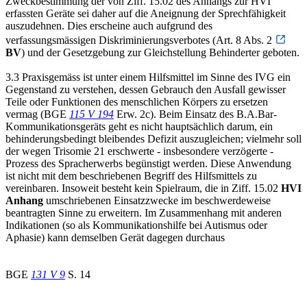
Zweckbestimmung der von Ziff. 15.02 des Anhangs zur HVI
erfassten Geräte sei daher auf die Aneignung der Sprechfähigkeit
auszudehnen. Dies erscheine auch aufgrund des
verfassungsmässigen Diskriminierungsverbotes (Art. 8 Abs. 2
BV
) und der Gesetzgebung zur Gleichstellung Behinderter geboten.
3.3 Praxisgemäss ist unter einem Hilfsmittel im Sinne des IVG ein
Gegenstand zu verstehen, dessen Gebrauch den Ausfall gewisser
Teile oder Funktionen des menschlichen Körpers zu ersetzen
vermag (BGE
115 V 194
Erw. 2c). Beim Einsatz des B.A.Bar-
Kommunikationsgeräts geht es nicht hauptsächlich darum, ein
behinderungsbedingt bleibendes Defizit auszugleichen; vielmehr soll
der wegen Trisomie 21 erschwerte - insbesondere verzögerte -
Prozess des Spracherwerbs begünstigt werden. Diese Anwendung
ist nicht mit dem beschriebenen Begriff des Hilfsmittels zu
vereinbaren. Insoweit besteht kein Spielraum, die in Ziff. 15.02
HVI
Anhang
umschriebenen Einsatzzwecke im beschwerdeweise
beantragten Sinne zu erweitern. Im Zusammenhang mit anderen
Indikationen (so als Kommunikationshilfe bei Autismus oder
Aphasie) kann demselben Gerät dagegen durchaus
BGE
131 V 9
S. 14