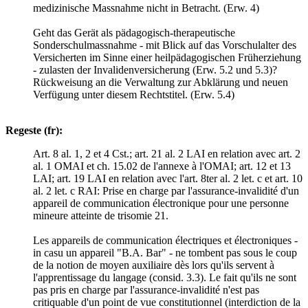
medizinische Massnahme nicht in Betracht. (Erw. 4)
Geht das Gerät als pädagogisch-therapeutische
Sonderschulmassnahme - mit Blick auf das Vorschulalter des
Versicherten im Sinne einer heilpädagogischen Früherziehung
- zulasten der Invalidenversicherung (Erw. 5.2 und 5.3)?
Rückweisung an die Verwaltung zur Abklärung und neuen
Verfügung unter diesem Rechtstitel. (Erw. 5.4)
Regeste (fr):
Art. 8 al. 1, 2 et 4 Cst.; art. 21 al. 2 LAI en relation avec art. 2
al. 1 OMAI et ch. 15.02 de l'annexe à l'OMAI; art. 12 et 13
LAI; art. 19 LAI en relation avec l'art. 8ter al. 2 let. c et art. 10
al. 2 let. c RAI: Prise en charge par l'assurance-invalidité d'un
appareil de communication électronique pour une personne
mineure atteinte de trisomie 21.
Les appareils de communication électriques et électroniques -
in casu un appareil "B.A. Bar" - ne tombent pas sous le coup
de la notion de moyen auxiliaire dès lors qu'ils servent à
l'apprentissage du langage (consid. 3.3). Le fait qu'ils ne sont
pas pris en charge par l'assurance-invalidité n'est pas
critiquable d'un point de vue constitutionnel (interdiction de la