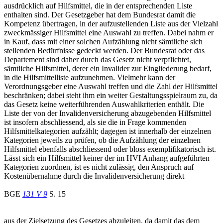
ausdrücklich auf Hilfsmittel, die in der entsprechenden Liste
enthalten sind. Der Gesetzgeber hat dem Bundesrat damit die
Kompetenz übertragen, in der aufzustellenden Liste aus der Vielzahl
zweckmässiger Hilfsmittel eine Auswahl zu treffen. Dabei nahm er
in Kauf, dass mit einer solchen Aufzählung nicht sämtliche sich
stellenden Bedürfnisse gedeckt werden. Der Bundesrat oder das
Departement sind daher durch das Gesetz nicht verpflichtet,
sämtliche Hilfsmittel, derer ein Invalider zur Eingliederung bedarf,
in die Hilfsmittelliste aufzunehmen. Vielmehr kann der
Verordnungsgeber eine Auswahl treffen und die Zahl der Hilfsmittel
beschränken; dabei steht ihm ein weiter Gestaltungsspielraum zu, da
das Gesetz keine weiterführenden Auswahlkriterien enthält. Die
Liste der von der Invalidenversicherung abzugebenden Hilfsmittel
ist insofern abschliessend, als sie die in Frage kommenden
Hilfsmittelkategorien aufzählt; dagegen ist innerhalb der einzelnen
Kategorien jeweils zu prüfen, ob die Aufzählung der einzelnen
Hilfsmittel ebenfalls abschliessend oder bloss exemplifikatorisch ist.
Lässt sich ein Hilfsmittel keiner der im HVI Anhang aufgeführten
Kategorien zuordnen, ist es nicht zulässig, den Anspruch auf
Kostenübernahme durch die Invalidenversicherung direkt
BGE
131 V 9
S. 15
aus der Zielsetzung des Gesetzes abzuleiten, da damit das dem