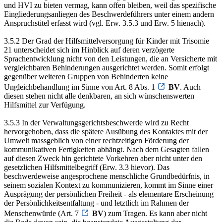
und HVI zu bieten vermag, kann offen bleiben, weil das spezifische
Eingliederungsanliegen des Beschwerdeführers unter einem andern
Anspruchstitel erfasst wird (vgl. Erw. 3.5.3 und Erw. 5 hienach).
3.5.2 Der Grad der Hilfsmittelversorgung für Kinder mit Trisomie
21 unterscheidet sich im Hinblick auf deren verzögerte
Sprachentwicklung nicht von den Leistungen, die an Versicherte mit
vergleichbaren Behinderungen ausgerichtet werden. Somit erfolgt
gegenüber weiteren Gruppen von Behinderten keine
Ungleichbehandlung im Sinne von Art. 8 Abs. 1
BV
. Auch
diesen stehen nicht alle denkbaren, an sich wünschenswerten
Hilfsmittel zur Verfügung.
3.5.3 In der Verwaltungsgerichtsbeschwerde wird zu Recht
hervorgehoben, dass die spätere Ausübung des Kontaktes mit der
Umwelt massgeblich von einer rechtzeitigen Förderung der
kommunikativen Fertigkeiten abhängt. Nach dem Gesagten fallen
auf diesen Zweck hin gerichtete Vorkehren aber nicht unter den
gesetzlichen Hilfsmittelbegriff (Erw. 3.3 hievor). Das
beschwerdeweise angesprochene menschliche Grundbedürfnis, in
seinem sozialen Kontext zu kommunizieren, kommt im Sinne einer
Ausprägung der persönlichen Freiheit - als elementare Erscheinung
der Persönlichkeitsentfaltung - und letztlich im Rahmen der
Menschenwürde (Art. 7
BV
) zum Tragen. Es kann aber nicht