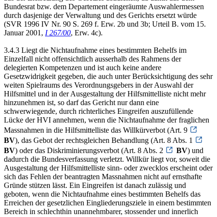
Bundesrat bzw. dem Departement eingeräumte Auswahlermessen
durch dasjenige der Verwaltung und des Gerichts ersetzt würde
(SVR 1996 IV Nr. 90 S. 269 f. Erw. 2b und 3b; Urteil B. vom 15.
Januar 2001,
I 267/00
, Erw. 4c).
3.4.3 Liegt die Nichtaufnahme eines bestimmten Behelfs im
Einzelfall nicht offensichtlich ausserhalb des Rahmens der
delegierten Kompetenzen und ist auch keine andere
Gesetzwidrigkeit gegeben, die auch unter Berücksichtigung des sehr
weiten Spielraums des Verordnungsgebers in der Auswahl der
Hilfsmittel und in der Ausgestaltung der Hilfsmittelliste nicht mehr
hinzunehmen ist, so darf das Gericht nur dann eine
schwerwiegende, durch richterliches Eingreifen auszufüllende
Lücke der HVI annehmen, wenn die Nichtaufnahme der fraglichen
Massnahmen in die Hilfsmittelliste das Willkürverbot (Art. 9
BV
), das Gebot der rechtsgleichen Behandlung (Art. 8 Abs. 1
BV
) oder das Diskriminierungsverbot (Art. 8 Abs. 2
BV
) und
dadurch die Bundesverfassung verletzt. Willkür liegt vor, soweit die
Ausgestaltung der Hilfsmittelliste sinn- oder zwecklos erscheint oder
sich das Fehlen der beantragten Massnahmen nicht auf ernsthafte
Gründe stützen lässt. Ein Eingreifen ist danach zulässig und
geboten, wenn die Nichtaufnahme eines bestimmten Behelfs das
Erreichen der gesetzlichen Eingliederungsziele in einem bestimmten
Bereich in schlechthin unannehmbarer, stossender und innerlich