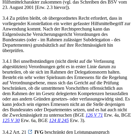
Hilfsmittelcharakter zukommen (vgl. das Schreiben des BSV vom
23. August 2001 [Erw. 2.3 hievor]).
3.4 Zu prüfen bleibt, ob übergeordnetes Recht erfordert, dass in
vorliegender Konstellation ein weiter gefasster Hilfsmittelbegriff zur
Anwendung kommt. Nach der Rechtsprechung kann das
Eidgenössische Versicherungsgericht Verordnungen des
Bundesrates (oder - im Rahmen zulässiger Subdelegation - des
Departementes) grundsätzlich auf ihre Rechtmässigkeit hin
überprüfen.
3.4.1 Bei unselbstständigen (nicht direkt auf die Verfassung
abgestützten) Verordnungen geht es in erster Linie darum zu
beurteilen, ob sie sich im Rahmen der Delegationsnorm halten.
Besteht ein sehr weiter Spielraum des Ermessens für die Regelung
auf Verordnungsebene, muss sich das Gericht auf die Prüfung
beschränken, ob die umstrittenen Vorschriften offensichtlich aus
dem Rahmen der im Gesetz delegierten Kompetenzen herausfallen
oder aus andern Gründen gesetzes- oder verfassungswidrig sind. Es
kann jedoch sein eigenes Ermessen nicht an die Stelle desjenigen
des Bundesrates oder Departementes setzen, und es hat auch nicht
die Zweckmässigkeit zu untersuchen (BGE
126 V 71
Erw. 4a, BGE
125 V 30
Erw. 6a, BGE
124 II 245
Erw. 3).
3.4.2 Art. 21
IVG
beschränkt den Leistungsanspruch