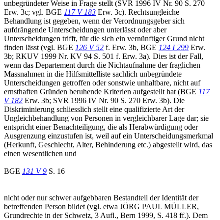
unbegründeter Weise in Frage stellt (SVR 1996 IV Nr. 90 S. 270
Erw. 3c; vgl. BGE
117 V 183
Erw. 3c). Rechtsungleiche
Behandlung ist gegeben, wenn der Verordnungsgeber sich
aufdrängende Unterscheidungen unterlässt oder aber
Unterscheidungen trifft, für die sich ein vernünftiger Grund nicht
finden lässt (vgl. BGE
126 V 52
f. Erw. 3b, BGE
124 I 299
Erw.
3b; RKUV 1999 Nr. KV 94 S. 501 f. Erw. 3a). Dies ist der Fall,
wenn das Departement durch die Nichtaufnahme der fraglichen
Massnahmen in die Hilfsmittelliste sachlich unbegründete
Unterscheidungen getroffen oder sonstwie unhaltbare, nicht auf
ernsthaften Gründen beruhende Kriterien aufgestellt hat (BGE
117
V 182
Erw. 3b; SVR 1996 IV Nr. 90 S. 270 Erw. 3b). Die
Diskriminierung schliesslich stellt eine qualifizierte Art der
Ungleichbehandlung von Personen in vergleichbarer Lage dar; sie
entspricht einer Benachteiligung, die als Herabwürdigung oder
Ausgrenzung einzustufen ist, weil auf ein Unterscheidungsmerkmal
(Herkunft, Geschlecht, Alter, Behinderung etc.) abgestellt wird, das
einen wesentlichen und
BGE
131 V 9
S. 16
nicht oder nur schwer aufgebbaren Bestandteil der Identität der
betreffenden Person bildet (vgl. etwa JÖRG PAUL MÜLLER,
Grundrechte in der Schweiz, 3 Aufl., Bern 1999, S. 418 ff.). Dem