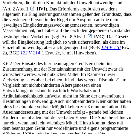
Vorkehren, die für den Kontakt mit der Umwelt notwendig sind
(Art. 2 Abs. 1
HVI
). Das Erfordernis ergibt sich aus dem
allgemein für Eingliederungsmassnahmen geltenden Grundsatz, dass
die versicherte Person in der Regel nur Anspruch auf die dem
jeweiligen Eingliederungszweck angemessenen, notwendigen
Massnahmen hat, nicht aber auf die nach den gegebenen Umständen
bestmöglichen Vorkehren (vgl. Art. 8 Abs. 1
IVG
). Das Gesetz
will die Eingliederung lediglich so weit sicherstellen, als diese im
Einzelfall notwendig, aber auch genügend ist (BGE
124 V 110
Erw.
2a, BGE
122 V 214
f. Erw. 2c, je mit Hinweisen).
3.6.2 Der Einsatz des hier beantragten Geräts erscheint im
Zusammenhang mit der Kontaktnahme mit der Umwelt zwar als
wünschenswertes, weil nützliches Mittel. Im Rahmen dieser
Zielsetzung ist es aber bei einem Kind, das wegen Trisomie 21 im
Vergleich mit nichtbehinderten Altersgenossen einen
Entwicklungsrückstand hinsichtlich Wortschatz und
Artikulationsfähigkeit aufweist, nicht im Sinne der anwendbaren
Bestimmungen notwendig: Auch nichtbehinderte Kleinkinder haben
bloss beschränkte verbale Möglichkeiten zur Kommunikation. Die
Auseinandersetzung mit der Umwelt erfolgt - gerade bei kleinen
Kindern - nicht allein auf der verbalen Ebene. Die Sprache ist hierzu
nur ein, wenn auch ein wichtiges Mittel. Hinzu kommt, dass mit
dem beantragten Gerät nur vordefinierte und eigens programmierte
Wörter und Sätze wiedergegeben werden können. Die