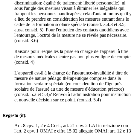
discrimination; égalité de traitement; liberté personnelle), ni
sous l'angle des mesures visant à éliminer les inégalités qui
frappent les personnes handicapées; cela d'autant moins qu'il y
a lieu de prendre en considération les mesures entrant dans le
cadre de la formation scolaire spéciale (consid. 3.4.3 et 3.5;
aussi consid. 5). Pour l'entretien des contacts quotidiens avec
l'entourage, l'octroi de la mesure ne se révèle pas nécessaire.
(consid. 3.6)
Raisons pour lesquelles la prise en charge de l'appareil à titre
de mesures médicales n'entre pas non plus en ligne de compte.
(consid. 4)
L'appareil est-il à la charge de l'assurance-invalidité à titre de
mesure de nature pédago-thérapeutique comprise dans la
formation scolaire spéciale (en considération de l'âge pré-
scolaire de l'assuré au titre de mesure d'éducation précoce)
(consid. 5.2 et 5.3)? Renvoi à l'administration pour instruction
et nouvelle décision sur ce point. (consid. 5.4)
Regesto (it):
Art. 8 cpv. 1, 2 e 4 Cost.; art. 21 cpv. 2 LAI in relazione con
l'art. 2 cpv. 1 OMAI e cifra 15.02 allegato OMAI; art. 12 e 13