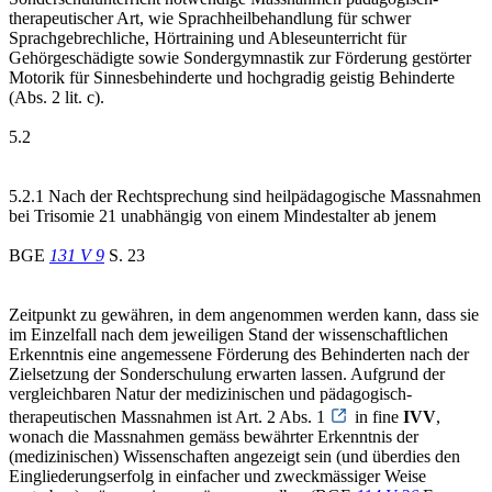
therapeutischer Art, wie Sprachheilbehandlung für schwer
Sprachgebrechliche, Hörtraining und Ableseunterricht für
Gehörgeschädigte sowie Sondergymnastik zur Förderung gestörter
Motorik für Sinnesbehinderte und hochgradig geistig Behinderte
(Abs. 2 lit. c).
5.2
5.2.1 Nach der Rechtsprechung sind heilpädagogische Massnahmen
bei Trisomie 21 unabhängig von einem Mindestalter ab jenem
BGE
131 V 9
S. 23
Zeitpunkt zu gewähren, in dem angenommen werden kann, dass sie
im Einzelfall nach dem jeweiligen Stand der wissenschaftlichen
Erkenntnis eine angemessene Förderung des Behinderten nach der
Zielsetzung der Sonderschulung erwarten lassen. Aufgrund der
vergleichbaren Natur der medizinischen und pädagogisch-
therapeutischen Massnahmen ist Art. 2 Abs. 1
in fine
IVV
,
wonach die Massnahmen gemäss bewährter Erkenntnis der
(medizinischen) Wissenschaften angezeigt sein (und überdies den
Eingliederungserfolg in einfacher und zweckmässiger Weise