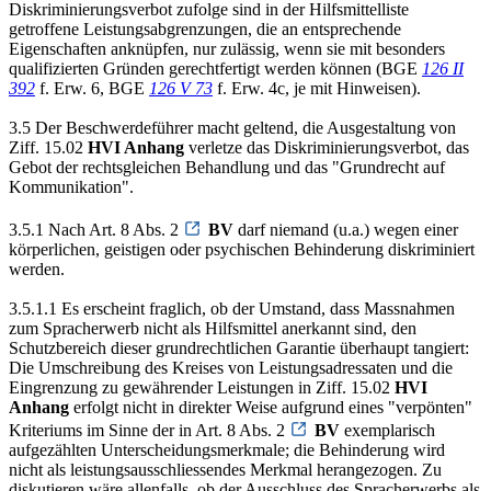
Diskriminierungsverbot zufolge sind in der Hilfsmittelliste
getroffene Leistungsabgrenzungen, die an entsprechende
Eigenschaften anknüpfen, nur zulässig, wenn sie mit besonders
qualifizierten Gründen gerechtfertigt werden können (BGE
126 II
392
f. Erw. 6, BGE
126 V 73
f. Erw. 4c, je mit Hinweisen).
3.5 Der Beschwerdeführer macht geltend, die Ausgestaltung von
Ziff. 15.02
HVI Anhang
verletze das Diskriminierungsverbot, das
Gebot der rechtsgleichen Behandlung und das "Grundrecht auf
Kommunikation".
3.5.1 Nach Art. 8 Abs. 2
BV
darf niemand (u.a.) wegen einer
körperlichen, geistigen oder psychischen Behinderung diskriminiert
werden.
3.5.1.1 Es erscheint fraglich, ob der Umstand, dass Massnahmen
zum Spracherwerb nicht als Hilfsmittel anerkannt sind, den
Schutzbereich dieser grundrechtlichen Garantie überhaupt tangiert:
Die Umschreibung des Kreises von Leistungsadressaten und die
Eingrenzung zu gewährender Leistungen in Ziff. 15.02
HVI
Anhang
erfolgt nicht in direkter Weise aufgrund eines "verpönten"
Kriteriums im Sinne der in Art. 8 Abs. 2
BV
exemplarisch
aufgezählten Unterscheidungsmerkmale; die Behinderung wird
nicht als leistungsausschliessendes Merkmal herangezogen. Zu
diskutieren wäre allenfalls, ob der Ausschluss des Spracherwerbs als