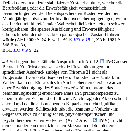
Defekt oder ein anderer stabilisierter Zustand einträte, welcher die
Berufsbildung oder die Erwerbsfähigkeit voraussichtlich
beeinträchtigen würde. Die entsprechenden Kosten werden bei
Minderjährigen also von der Invalidenversicherung getragen, wenn
das Leiden mit hinreichender Wahrscheinlichkeit zu einem schwer
korrigierbaren, die spätere Ausbildung und Erwerbsfähigkeit
erheblich behindernden stabilen pathologischen Zustand führen
würde (AHI 2000 S. 64 Erw. 1; BGE
105 V 19
f.; ZAK 1981 S.
548 Erw. 3a).
BGE
131 V 9
S. 22
4.3 Vorliegend indes fällt ein Anspruch nach Art. 12
IVG
ausser
Betracht. Zunächst erweisen sich die Einschränkungen im
sprachlichen Ausdruck zufolge von Trisomie 21 nicht als
Folgezustand von Geburtsgebrechen, Krankheit oder Unfall. Im
Weitern kann der Einsatz des im Streit stehenden Geräts zwar zu
einer Beschleunigung des Spracherwerbs führen, womit das
behinderungsbedingt erreichbare Mass an Sprachkompetenz zu
einem früheren Zeitpunkt erfüllt wird. Nach Lage der Akten scheint
aber klar, dass die entsprechenden Kapazitäten nicht signifikant
erweitert werden. Schliesslich trägt die beantragte Vorkehr - im
Gegensatz etwa zu chirurgischen, physiotherapeutischen und
psychotherapeutischen Vorkehren (Art. 2 Abs. 1
IVV
) - nicht
den Charakter einer medizinischen Massnahme. Die mit dem
Einsatz des B.A.Bar-Geräts bezweckte Unterstützung der