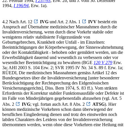
22. Februar 1994,
I 257/93
, Erw. 2b, und J. vom 30. Dezember
1994,
I 196/94
, Erw. 1a).
4.2 Nach Art. 12
IVG
und Art. 2 Abs. 1
IVV
besteht ein
Anspruch auf Übernahme medizinischer Massnahmen durch die
Invalidenversicherung, wenn durch diese Vorkehr stabile oder
wenigstens relativ stabilisierte Folgezustände von
Geburtsgebrechen, Krankheit oder Unfall - im Einzelnen:
Beeinträchtigungen der Körperbewegung, der Sinneswahrnehmung
oder der Kontaktfähigkeit - behoben oder gemildert werden, um die
Erwerbsfähigkeit dauernd und wesentlich zu verbessern oder vor
wesentlicher Beeinträchtigung zu bewahren (BGE
120 V 279
Erw.
3a; AHI 2003 S. 104 Erw. 2; SVR 1995 IV Nr. 34 S. 89 f. Erw. 1a;
RÜEDI, Die medizinischen Massnahmen gemäss Artikel 12 des
Bundesgesetzes über die Invalidenversicherung [unter besonderer
Berücksichtigung der Rechtsprechung des Eidgenössischen
Versicherungsgerichts], Diss. Bern 1974, S. 83 ff.). Vom strikten
Erfordernis der Korrektur stabiler Funktionsausfälle oder Defekte ist
im Falle von Minderjährigen gegebenenfalls abzusehen (vgl. Art. 5
Abs. 2
IVG
; vgl. fortan auch Art. 8 Abs. 2
ATSG
). Hier
können medizinische Vorkehren schon dann überwiegend der
beruflichen Eingliederung dienen und trotz des einstweilen noch
labilen Charakters des Leidens von der Invalidenversicherung
übernommen werden, wenn ohne diese Vorkehren eine Heilung mit