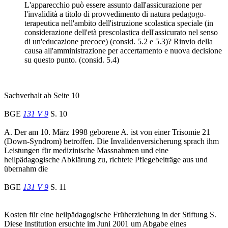
L'apparecchio può essere assunto dall'assicurazione per
l'invalidità a titolo di provvedimento di natura pedagogo-
terapeutica nell'ambito dell'istruzione scolastica speciale (in
considerazione dell'età prescolastica dell'assicurato nel senso
di un'educazione precoce) (consid. 5.2 e 5.3)? Rinvio della
causa all'amministrazione per accertamento e nuova decisione
su questo punto. (consid. 5.4)
Sachverhalt ab Seite 10
BGE
131 V 9
S. 10
A. Der am 10. März 1998 geborene A. ist von einer Trisomie 21
(Down-Syndrom) betroffen. Die Invalidenversicherung sprach ihm
Leistungen für medizinische Massnahmen und eine
heilpädagogische Abklärung zu, richtete Pflegebeiträge aus und
übernahm die
BGE
131 V 9
S. 11
Kosten für eine heilpädagogische Früherziehung in der Stiftung S.
Diese Institution ersuchte im Juni 2001 um Abgabe eines