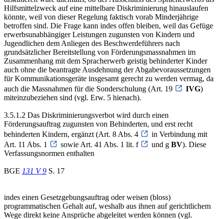
Hilfsmittelzweck auf eine mittelbare Diskriminierung hinauslaufen
könnte, weil von dieser Regelung faktisch vorab Minderjährige
betroffen sind. Die Frage kann indes offen bleiben, weil das Gefüge
erwerbsunabhängiger Leistungen zugunsten von Kindern und
Jugendlichen dem Anliegen des Beschwerdeführers nach
grundsätzlicher Bereitstellung von Förderungsmassnahmen im
Zusammenhang mit dem Spracherwerb geistig behinderter Kinder
auch ohne die beantragte Ausdehnung der Abgabevoraussetzungen
für Kommunikationsgeräte insgesamt gerecht zu werden vermag, da
auch die Massnahmen für die Sonderschulung (Art. 19
IVG
)
miteinzubeziehen sind (vgl. Erw. 5 hienach).
3.5.1.2 Das Diskriminierungsverbot wird durch einen
Förderungsauftrag zugunsten von Behinderten, und erst recht
behinderten Kindern, ergänzt (Art. 8 Abs. 4
in Verbindung mit
Art. 11 Abs. 1
sowie Art. 41 Abs. 1 lit. f
und g
BV
). Diese
Verfassungsnormen enthalten
BGE
131 V 9
S. 17
indes einen Gesetzgebungsauftrag oder weisen (bloss)
programmatischen Gehalt auf, weshalb aus ihnen auf gerichtlichem
Wege direkt keine Ansprüche abgeleitet werden können (vgl.