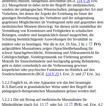
anstreben) müssen, sinngemäss anwendbar (BGE
114 V 26
Erw.
2c). Massgebend ist dabei nicht der Begriff der medizinischen,
sondern der pädagogischen Wissenschaften; pädagogischer Art sind
Vorkehren, bei denen der Aspekt der Erziehung im Sinne der
günstigen Beeinflussung des Verhaltens und der anlagemässig
gegebenen Möglichkeiten im Vordergrund steht und gegenüber dem
medizinischen Moment überwiegt. Sie dienen nicht unmittelbar der
Vermittlung von Kenntnissen und Fertigkeiten in schulischen
Belangen, sondern sind hauptsächlich darauf ausgerichtet, die
Schulung beeinträchtigende Auswirkungen der Invalidität zu
mildern oder zu beseitigen. Wie die in Art. 19 Abs. 2 lit. c
IVG
aufgezählten Massnahmen zeigen (Sprachheilbehandlung für
schwer Sprachgebrechliche, Hörtraining und Ableseunterricht für
Gehörgeschädigte, Sondergymnastik zur Förderung gestörter
Motorik für Sinnesbehinderte und hochgradig geistig Behinderte),
geht es dabei vornehmlich um die Verbesserung gewisser
körperlicher oder psychischer Funktionen im Hinblick auf den
Sonderschulunterricht (BGE
114 V 25
f. Erw. 2c und 27 Erw. 3a).
5.2.2 Fraglich ist, ob eine Apparatur wie das hier beantragte
B.A.BarGerät in grundsätzlicher Weise unter den Begriff der
pädagogisch-therapeutischen Massnahmen gefasst werden darf.
5.2.2.1 Die mit Bezug auf medizinische Massnahmen für
Minderjährige (nach Art. 13
oder Art. 12
IVG
; vgl. Erw. 4.2