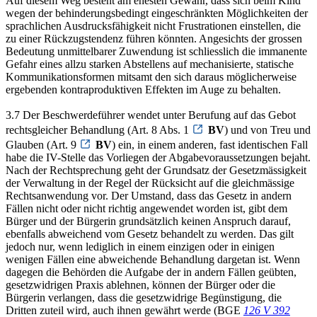
Auf diesem Weg besteht am ehesten Gewähr, dass sich beim Kind
wegen der behinderungsbedingt eingeschränkten Möglichkeiten der
sprachlichen Ausdrucksfähigkeit nicht Frustrationen einstellen, die
zu einer Rückzugstendenz führen könnten. Angesichts der grossen
Bedeutung unmittelbarer Zuwendung ist schliesslich die immanente
Gefahr eines allzu starken Abstellens auf mechanisierte, statische
Kommunikationsformen mitsamt den sich daraus möglicherweise
ergebenden kontraproduktiven Effekten im Auge zu behalten.
3.7 Der Beschwerdeführer wendet unter Berufung auf das Gebot
rechtsgleicher Behandlung (Art. 8 Abs. 1
BV
) und von Treu und
Glauben (Art. 9
BV
) ein, in einem anderen, fast identischen Fall
habe die IV-Stelle das Vorliegen der Abgabevoraussetzungen bejaht.
Nach der Rechtsprechung geht der Grundsatz der Gesetzmässigkeit
der Verwaltung in der Regel der Rücksicht auf die gleichmässige
Rechtsanwendung vor. Der Umstand, dass das Gesetz in andern
Fällen nicht oder nicht richtig angewendet worden ist, gibt dem
Bürger und der Bürgerin grundsätzlich keinen Anspruch darauf,
ebenfalls abweichend vom Gesetz behandelt zu werden. Das gilt
jedoch nur, wenn lediglich in einem einzigen oder in einigen
wenigen Fällen eine abweichende Behandlung dargetan ist. Wenn
dagegen die Behörden die Aufgabe der in andern Fällen geübten,
gesetzwidrigen Praxis ablehnen, können der Bürger oder die
Bürgerin verlangen, dass die gesetzwidrige Begünstigung, die
Dritten zuteil wird, auch ihnen gewährt werde (BGE
126 V 392