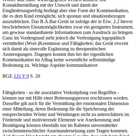
Kontaktherstellung mit der Umwelt und damit der
Eingliederungserfolg bedingt aber eine Form der Kommunikation,
die es dem Kind ermöglicht, sich spontan und situationsbezogen
auszudrücken. Das B.A.Bar-Gerät ist zufolge der in Erw. 2.2 hievor
beschriebenen Einsatzmöglichkeiten zwar ein geeignetes Instrument,
um gewisse standardisierte Informationen zum Ausdruck zu bringen.
Ganz im Vordergrund steht jedoch die Verfestigung logopädisch
vermittelter (Wort-)Kenntnisse und Fähigkeiten; das Gerät erweist
sich damit als sinnvolle Ergänzung zu therapeutischen
Anstrengungen. Dagegen kommt ihm bei der eigentlichen
Kommunikation im Alltag keine wesentliche selbstständige
Bedeutung zu. Wichtige Aspekte kommunikativer
BGE
131 V 9
S. 20
Fähigkeiten - so die assoziative Verknüpfung von Begriffen -
können nur mit Hilfe einer Betreuungsperson erschlossen werden.
Dasselbe gilt auch für die Vermittlung der emotionalen Dimension
einer Mitteilung, deren Bedeutung für die Speicherung der
entsprechenden Wörter und Wendungen nicht zu unterschätzen ist.
Fördernde und motivierende Elemente wie Anerkennung und
Bestätigung können ebenfalls nur im Rahmen unvermittelter
zwischenmenschlicher Auseinandersetzung zum Tragen kommen.