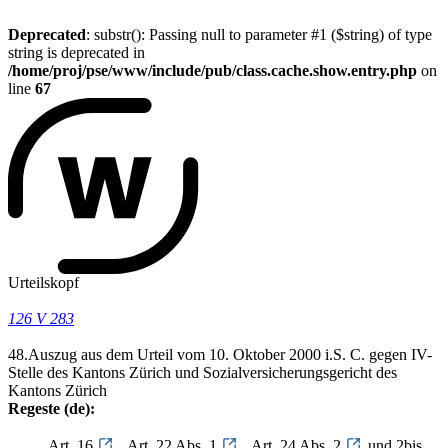
Deprecated
: substr(): Passing null to parameter #1 ($string) of type
string is deprecated in
/home/proj/pse/www/include/pub/class.cache.show.entry.php
on
line
67
Urteilskopf
126 V 283
48.Auszug aus dem Urteil vom 10. Oktober 2000 i.S. C. gegen IV-
Stelle des Kantons Zürich und Sozialversicherungsgericht des
Kantons Zürich
Regeste (de):
Art. 16
, Art. 22 Abs. 1
, Art. 24 Abs. 2
und 2bis