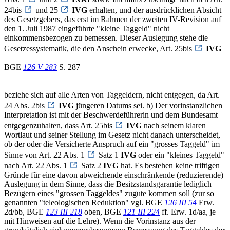
24bis
und 25
IVG
erhalten, und der ausdrücklichen Absicht
des Gesetzgebers, das erst im Rahmen der zweiten IV-Revision auf
den 1. Juli 1987 eingeführte "kleine Taggeld" nicht
einkommensbezogen zu bemessen. Dieser Auslegung stehe die
Gesetzessystematik, die den Anschein erwecke, Art. 25bis
IVG
BGE
126 V 283
S. 287
beziehe sich auf alle Arten von Taggeldern, nicht entgegen, da Art.
24 Abs. 2bis
IVG
jüngeren Datums sei. b) Der vorinstanzlichen
Interpretation ist mit der Beschwerdeführerin und dem Bundesamt
entgegenzuhalten, dass Art. 25bis
IVG
nach seinem klaren
Wortlaut und seiner Stellung im Gesetz nicht danach unterscheidet,
ob der oder die Versicherte Anspruch auf ein "grosses Taggeld" im
Sinne von Art. 22 Abs. 1
Satz 1
IVG
oder ein "kleines Taggeld"
nach Art. 22 Abs. 1
Satz 2
IVG
hat. Es bestehen keine triftigen
Gründe für eine davon abweichende einschränkende (reduzierende)
Auslegung in dem Sinne, dass die Besitzstandsgarantie lediglich
Bezügern eines "grossen Taggeldes" zugute kommen soll (zur so
genannten "teleologischen Reduktion" vgl. BGE
126 III 54
Erw.
2d/bb, BGE
123 III 218
oben, BGE
121 III 224
ff. Erw. 1d/aa, je
mit Hinweisen auf die Lehre). Wenn die Vorinstanz aus der