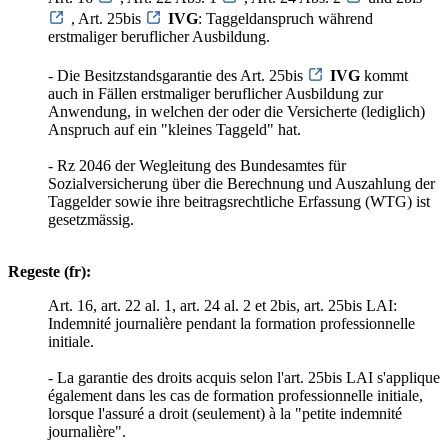
, Art. 25bis
IVG
: Taggeldanspruch während
erstmaliger beruflicher Ausbildung.
- Die Besitzstandsgarantie des Art. 25bis
IVG
kommt
auch in Fällen erstmaliger beruflicher Ausbildung zur
Anwendung, in welchen der oder die Versicherte (lediglich)
Anspruch auf ein "kleines Taggeld" hat.
- Rz 2046 der Wegleitung des Bundesamtes für
Sozialversicherung über die Berechnung und Auszahlung der
Taggelder sowie ihre beitragsrechtliche Erfassung (WTG) ist
gesetzmässig.
Regeste (fr):
Art. 16, art. 22 al. 1, art. 24 al. 2 et 2bis, art. 25bis LAI:
Indemnité journalière pendant la formation professionnelle
initiale.
- La garantie des droits acquis selon l'art. 25bis LAI s'applique
également dans les cas de formation professionnelle initiale,
lorsque l'assuré a droit (seulement) à la "petite indemnité
journalière".