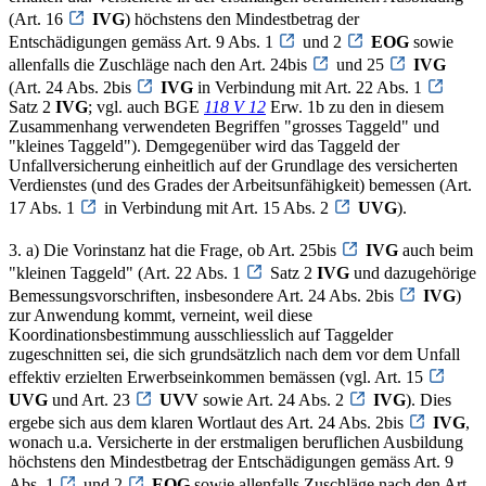
(Art. 16
IVG
) höchstens den Mindestbetrag der
Entschädigungen gemäss Art. 9 Abs. 1
und 2
EOG
sowie
allenfalls die Zuschläge nach den Art. 24bis
und 25
IVG
(Art. 24 Abs. 2bis
IVG
in Verbindung mit Art. 22 Abs. 1
Satz 2
IVG
; vgl. auch BGE
118 V 12
Erw. 1b zu den in diesem
Zusammenhang verwendeten Begriffen "grosses Taggeld" und
"kleines Taggeld"). Demgegenüber wird das Taggeld der
Unfallversicherung einheitlich auf der Grundlage des versicherten
Verdienstes (und des Grades der Arbeitsunfähigkeit) bemessen (Art.
17 Abs. 1
in Verbindung mit Art. 15 Abs. 2
UVG
).
3. a) Die Vorinstanz hat die Frage, ob Art. 25bis
IVG
auch beim
"kleinen Taggeld" (Art. 22 Abs. 1
Satz 2
IVG
und dazugehörige
Bemessungsvorschriften, insbesondere Art. 24 Abs. 2bis
IVG
)
zur Anwendung kommt, verneint, weil diese
Koordinationsbestimmung ausschliesslich auf Taggelder
zugeschnitten sei, die sich grundsätzlich nach dem vor dem Unfall
effektiv erzielten Erwerbseinkommen bemässen (vgl. Art. 15
UVG
und Art. 23
UVV
sowie Art. 24 Abs. 2
IVG
). Dies
ergebe sich aus dem klaren Wortlaut des Art. 24 Abs. 2bis
IVG
,
wonach u.a. Versicherte in der erstmaligen beruflichen Ausbildung
höchstens den Mindestbetrag der Entschädigungen gemäss Art. 9
Abs. 1
und 2
EOG
sowie allenfalls Zuschläge nach den Art.