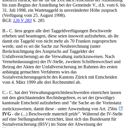
bis zum Beginn der Anstellung bei der Gemeinde V., d.h. vom 6. bis
31. Juli 1998, ein Wartetaggeld in unveränderter Höhe zusprach
(Verfügung vom 25. August 1998).
BGE
126 V 283
S. 285
B.- C. liess gegen alle drei Taggeldverfügungen Beschwerde
erheben und beantragen, diese seien insoweit aufzuheben, als ihr
damit ein Taggeld von nicht mehr als 70 Franken zugesprochen
werde, und es sei die Sache zur Neuberechnung (unter
Berücksichtigung des Anspruchs auf Taggelder der
Unfallversicherung) an die Verwaltung zurückzuweisen. Nach
Vernehmlassung(en) der IV-Stelle, zweitem Schriftenwechsel und
Beizug der Akten der Unfallversicherung im Rahmen des ersten
anhängig gemachten Verfahrens wies das
Sozialversicherungsgericht des Kantons Zürich mit Entscheiden
vom 4. März 1999 alle drei Rechtsmittel ab.
C.- C. hat drei Verwaltungsgerichtsbeschwerden einreichen lassen
mit den gleichlautenden Rechtsbegehren, es sei der (jeweilige)
kantonale Entscheid aufzuheben und "die Sache an die Vorinstanz
zurückzuweisen, damit diese - unter Anwendung von Art. 25bis
IVG
- die (...) Beschwerde materiell prüfe". Während die IV-Stelle
auf eine Stellungnahme verzichtet, lässt sich das Bundesamt für
Sozialversicherung (BSV) im Sinne der Abweisung der