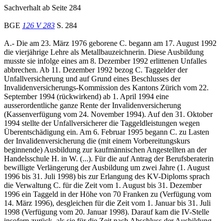
Sachverhalt ab Seite 284
BGE
126 V 283
S. 284
A.- Die am 23. März 1976 geborene C. begann am 17. August 1992
die vierjährige Lehre als Metallbauzeichnerin. Diese Ausbildung
musste sie infolge eines am 8. Dezember 1992 erlittenen Unfalles
abbrechen. Ab 11. Dezember 1992 bezog C. Taggelder der
Unfallversicherung und auf Grund eines Beschlusses der
Invalidenversicherungs-Kommission des Kantons Zürich vom 22.
September 1994 (rückwirkend) ab 1. April 1994 eine
ausserordentliche ganze Rente der Invalidenversicherung
(Kassenverfügung vom 24. November 1994). Auf den 31. Oktober
1994 stellte der Unfallversicherer die Taggeldleistungen wegen
Überentschädigung ein. Am 6. Februar 1995 begann C. zu Lasten
der Invalidenversicherung die (mit einem Vorbereitungskurs
beginnende) Ausbildung zur kaufmännischen Angestellten an der
Handelsschule H. in W. (...). Für die auf Antrag der Berufsberaterin
bewilligte Verlängerung der Ausbildung um zwei Jahre (1. August
1996 bis 31. Juli 1998) bis zur Erlangung des KV-Diploms sprach
die Verwaltung C. für die Zeit vom 1. August bis 31. Dezember
1996 ein Taggeld in der Höhe von 70 Franken zu (Verfügung vom
14. März 1996), desgleichen für die Zeit vom 1. Januar bis 31. Juli
1998 (Verfügung vom 20. Januar 1998). Darauf kam die IV-Stelle
insofern zurück, als sie für die Zeit nach Abschluss der Ausbildung