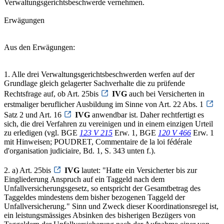
Verwaltungsgerichtsbeschwerde vernehmen.
Erwägungen
Aus den Erwägungen:
1. Alle drei Verwaltungsgerichtsbeschwerden werfen auf der
Grundlage gleich gelagerter Sachverhalte die zu prüfende
Rechtsfrage auf, ob Art. 25bis
IVG
auch bei Versicherten in
erstmaliger beruflicher Ausbildung im Sinne von Art. 22 Abs. 1
Satz 2 und Art. 16
IVG
anwendbar ist. Daher rechtfertigt es
sich, die drei Verfahren zu vereinigen und in einem einzigen Urteil
zu erledigen (vgl. BGE
123 V 215
Erw. 1, BGE
120 V 466
Erw. 1
mit Hinweisen; POUDRET, Commentaire de la loi fédérale
d'organisation judiciaire, Bd. 1, S. 343 unten f.).
2. a) Art. 25bis
IVG
lautet: "Hatte ein Versicherter bis zur
Eingliederung Anspruch auf ein Taggeld nach dem
Unfallversicherungsgesetz, so entspricht der Gesamtbetrag des
Taggeldes mindestens dem bisher bezogenen Taggeld der
Unfallversicherung." Sinn und Zweck dieser Koordinationsregel ist,
ein leistungsmässiges Absinken des bisherigen Bezügers von