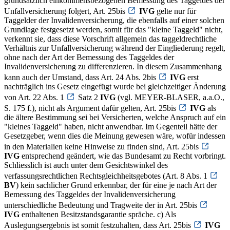
grundsätzlich einkommensbezogenen Bemessung des Taggeldes der
Unfallversicherung folgert, Art. 25bis
IVG
gelte nur für
Taggelder der Invalidenversicherung, die ebenfalls auf einer solchen
Grundlage festgesetzt werden, somit für das "kleine Taggeld" nicht,
verkennt sie, dass diese Vorschrift allgemein das taggeldrechtliche
Verhältnis zur Unfallversicherung während der Eingliederung regelt,
ohne nach der Art der Bemessung des Taggeldes der
Invalidenversicherung zu differenzieren. In diesem Zusammenhang
kann auch der Umstand, dass Art. 24 Abs. 2bis
IVG
erst
nachträglich ins Gesetz eingefügt wurde bei gleichzeitiger Änderung
von Art. 22 Abs. 1
Satz 2
IVG
(vgl. MEYER-BLASER, a.a.O.,
S. 175 f.), nicht als Argument dafür gelten, Art. 25bis
IVG
als
die ältere Bestimmung sei bei Versicherten, welche Anspruch auf ein
"kleines Taggeld" haben, nicht anwendbar. Im Gegenteil hätte der
Gesetzgeber, wenn dies die Meinung gewesen wäre, wofür indessen
in den Materialien keine Hinweise zu finden sind, Art. 25bis
IVG
entsprechend geändert, wie das Bundesamt zu Recht vorbringt.
Schliesslich ist auch unter dem Gesichtswinkel des
verfassungsrechtlichen Rechtsgleichheitsgebotes (Art. 8 Abs. 1
BV
) kein sachlicher Grund erkennbar, der für eine je nach Art der
Bemessung des Taggeldes der Invalidenversicherung
unterschiedliche Bedeutung und Tragweite der in Art. 25bis
IVG
enthaltenen Besitzstandsgarantie spräche. c) Als
Auslegungsergebnis ist somit festzuhalten, dass Art. 25bis
IVG