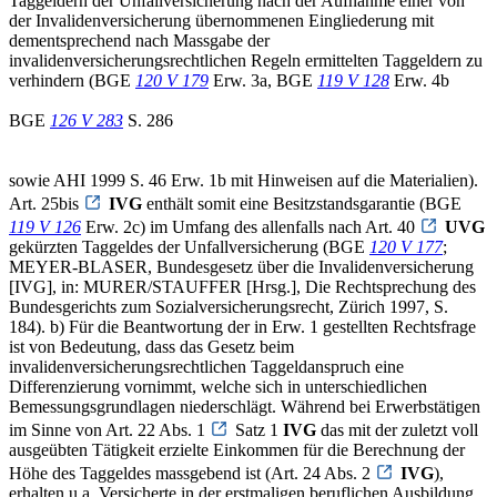
Taggeldern der Unfallversicherung nach der Aufnahme einer von
der Invalidenversicherung übernommenen Eingliederung mit
dementsprechend nach Massgabe der
invalidenversicherungsrechtlichen Regeln ermittelten Taggeldern zu
verhindern (BGE
120 V 179
Erw. 3a, BGE
119 V 128
Erw. 4b
BGE
126 V 283
S. 286
sowie AHI 1999 S. 46 Erw. 1b mit Hinweisen auf die Materialien).
Art. 25bis
IVG
enthält somit eine Besitzstandsgarantie (BGE
119 V 126
Erw. 2c) im Umfang des allenfalls nach Art. 40
UVG
gekürzten Taggeldes der Unfallversicherung (BGE
120 V 177
;
MEYER-BLASER, Bundesgesetz über die Invalidenversicherung
[IVG], in: MURER/STAUFFER [Hrsg.], Die Rechtsprechung des
Bundesgerichts zum Sozialversicherungsrecht, Zürich 1997, S.
184). b) Für die Beantwortung der in Erw. 1 gestellten Rechtsfrage
ist von Bedeutung, dass das Gesetz beim
invalidenversicherungsrechtlichen Taggeldanspruch eine
Differenzierung vornimmt, welche sich in unterschiedlichen
Bemessungsgrundlagen niederschlägt. Während bei Erwerbstätigen
im Sinne von Art. 22 Abs. 1
Satz 1
IVG
das mit der zuletzt voll
ausgeübten Tätigkeit erzielte Einkommen für die Berechnung der
Höhe des Taggeldes massgebend ist (Art. 24 Abs. 2
IVG
),
erhalten u.a. Versicherte in der erstmaligen beruflichen Ausbildung