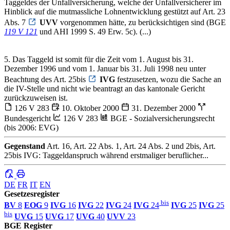
Taggeldes der Unfallversicherung, welche der Unfallversicherer im
Hinblick auf die mutmassliche Lohnentwicklung gestützt auf Art. 23
Abs. 7
UVV
vorgenommen hätte, zu berücksichtigen sind (BGE
119 V 121
und AHI 1999 S. 49 Erw. 5c). (...)
5. Das Taggeld ist somit für die Zeit vom 1. August bis 31.
Dezember 1996 und vom 1. Januar bis 31. Juli 1998 neu unter
Beachtung des Art. 25bis
IVG
festzusetzen, wozu die Sache an
die IV-Stelle und nicht wie beantragt an das kantonale Gericht
zurückzuweisen ist.
126 V 283
10. Oktober 2000
31. Dezember 2000
Bundesgericht
126 V 283
BGE - Sozialversicherungsrecht
(bis 2006: EVG)
Gegenstand
Art. 16, Art. 22 Abs. 1, Art. 24 Abs. 2 und 2bis, Art.
25bis IVG: Taggeldanspruch während erstmaliger beruflicher...
DE
FR
IT
EN
Gesetzesregister
bis
BV
8
EOG
9
IVG
16
IVG
22
IVG
24
IVG
24
IVG
25
IVG
25
bis
UVG
15
UVG
17
UVG
40
UVV
23
BGE Register