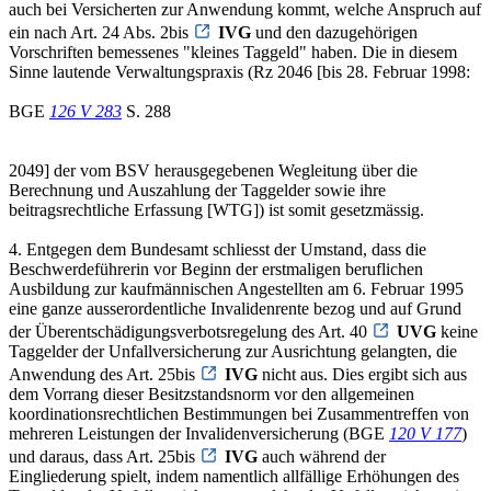
auch bei Versicherten zur Anwendung kommt, welche Anspruch auf
ein nach Art. 24 Abs. 2bis
IVG
und den dazugehörigen
Vorschriften bemessenes "kleines Taggeld" haben. Die in diesem
Sinne lautende Verwaltungspraxis (Rz 2046 [bis 28. Februar 1998:
BGE
126 V 283
S. 288
2049] der vom BSV herausgegebenen Wegleitung über die
Berechnung und Auszahlung der Taggelder sowie ihre
beitragsrechtliche Erfassung [WTG]) ist somit gesetzmässig.
4. Entgegen dem Bundesamt schliesst der Umstand, dass die
Beschwerdeführerin vor Beginn der erstmaligen beruflichen
Ausbildung zur kaufmännischen Angestellten am 6. Februar 1995
eine ganze ausserordentliche Invalidenrente bezog und auf Grund
der Überentschädigungsverbotsregelung des Art. 40
UVG
keine
Taggelder der Unfallversicherung zur Ausrichtung gelangten, die
Anwendung des Art. 25bis
IVG
nicht aus. Dies ergibt sich aus
dem Vorrang dieser Besitzstandsnorm vor den allgemeinen
koordinationsrechtlichen Bestimmungen bei Zusammentreffen von
mehreren Leistungen der Invalidenversicherung (BGE
120 V 177
)
und daraus, dass Art. 25bis
IVG
auch während der
Eingliederung spielt, indem namentlich allfällige Erhöhungen des