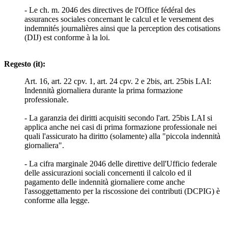
- Le ch. m. 2046 des directives de l'Office fédéral des
assurances sociales concernant le calcul et le versement des
indemnités journalières ainsi que la perception des cotisations
(DIJ) est conforme à la loi.
Regesto (it):
Art. 16, art. 22 cpv. 1, art. 24 cpv. 2 e 2bis, art. 25bis LAI:
Indennità giornaliera durante la prima formazione
professionale.
- La garanzia dei diritti acquisiti secondo l'art. 25bis LAI si
applica anche nei casi di prima formazione professionale nei
quali l'assicurato ha diritto (solamente) alla "piccola indennità
giornaliera".
- La cifra marginale 2046 delle direttive dell'Ufficio federale
delle assicurazioni sociali concernenti il calcolo ed il
pagamento delle indennità giornaliere come anche
l'assoggettamento per la riscossione dei contributi (DCPIG) è
conforme alla legge.