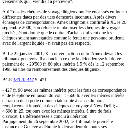
versements qu'il viendrait à percevoir".
A.d Tous les chèques de voyage litigieux ont été encaissés en Inde à
différentes dates par des tiers demeurés inconnus. Après divers
échanges de correspondance, Amex Brighton a confirmé à X., le 26
septembre 2000, son refus de rembourser les chèques de voyage
précités, étant donné que le contrat d'achat - qui veut que les
chèques soient sauvegardés comme le ferait une personne prudente
avec de l'argent liquide - n'avait pas été respecté.
B. Le 22 janvier 2001, X. a ouvert action contre Amex devant les
tribunaux genevois. Il a conclu à ce que la défenderesse lui doive
paiement de: - 29'503 fr. 80 plus intérêts à 5 % dès le 12 septembre
1998 au titre du remboursement des chèques litigieux;
BGE
130 III 417
S. 421
- 427 fr. 90 avec les mêmes intérêts pour les frais de correspondance
et de téléphone en raison du vol; - 5'660 fr. avec les mêmes intérêts
en raison de la perte commerciale subie à cause du non-
remplacement immédiat des chèques de voyage à New Delhi; -
4'696 fr. 25, toujours avec les mêmes intérêts, à titre de frais
d'avocat. La défenderesse a conclu à libération.
Par jugement du 26 septembre 2002, le Tribunal de première
instance de Genève a débouté le demandeur de toutes ses