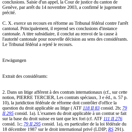
conclusions. Saisie d'un appel, la Cour de justice du canton de
Genève, par arrêt du 14 novembre 2003, a confirmé le jugement
précité.
C. X. exerce un recours en réforme au Tribunal fédéral contre l'arrêt
cantonal. Principalement, il reprend ses conclusions d'instance
cantonale. A titre subsidiaire, il conclut au renvoi de la cause à
l'autorité cantonale pour nouvelle décision au sens des considérants.
Le Tribunal fédéral a rejeté le recours.
Erwägungen
Extrait des considérants:
2. Dans un litige afférent à des contrats internationaux (cf., sur cette
notion, PIERRE TERCIER, Les contrats spéciaux, 3 e éd., n. 57 p.
10), la juridiction fédérale de réforme doit contrôler d'office la
question du droit applicable au litige ( ATF
118 II 83
consid. 2b;
79
II 295
consid. 1a). L'examen du droit applicable à un contrat se fait
sur la base du droit suisse en tant que lex fori (cf. ATF
111 II 276
consid. 1c;
79 II 295
consid. 1a), en particulier de la loi fédérale du
18 décembre 1987 sur le droit international privé (LDIP;
RS
291).