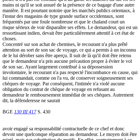
mains ni qu'il se soit assuré de la présence de ce bagage d'une autre
manière. Il est pourtant notoire que les marchés publics orientaux, à
l'instar des magasins de type grande surface occidentaux, sont
fréquentés par une foule nombreuse et que le chaland court un
risque sérieux de voir disparaître ses effets. Le demandeur, qui est un
ressortissant indien, devait être particulièrement attentif à cet état de
choses.
Concentré sur son achat de chemises, le recourant n'a plus prêté
attention au sort de son sac de voyage, ce qui a permis à un inconnu
de le lui dérober sans être aperçu. Il suit de là qu'il doit être retenu
que le demandeur n'a pris aucune précaution propre à éviter le vol
de son sac. Ayant largement contribué à sa dépossession
involontaire, le recourant n'a pas respecté l'incombance en cause, qui
lui commandait, comme on l'a vu, de conserver soigneusement ses
chèques de voyage. Par conséquent, l'intimée n'a violé aucune
obligation du contrat de chèque de voyage en refusant au
demandeur le remboursement immédiat de ses chèques. Autrement
dit, la défenderesse ne saurait
BGE
130 III 417
S. 430
avoir engagé sa responsabilité contractuelle de ce chef et donc
devoir une quelconque réparation au demandeur. Le moyen doit être
rejeté, mais par substitution de motifs. En effet, contrairement à ce