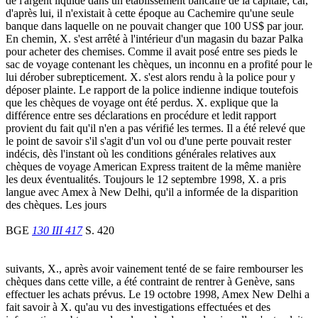
de l'argent liquide dans un établissement bancaire de la capitale, car,
d'après lui, il n'existait à cette époque au Cachemire qu'une seule
banque dans laquelle on ne pouvait changer que 100 US$ par jour.
En chemin, X. s'est arrêté à l'intérieur d'un magasin du bazar Palka
pour acheter des chemises. Comme il avait posé entre ses pieds le
sac de voyage contenant les chèques, un inconnu en a profité pour le
lui dérober subrepticement. X. s'est alors rendu à la police pour y
déposer plainte. Le rapport de la police indienne indique toutefois
que les chèques de voyage ont été perdus. X. explique que la
différence entre ses déclarations en procédure et ledit rapport
provient du fait qu'il n'en a pas vérifié les termes. Il a été relevé que
le point de savoir s'il s'agit d'un vol ou d'une perte pouvait rester
indécis, dès l'instant où les conditions générales relatives aux
chèques de voyage American Express traitent de la même manière
les deux éventualités. Toujours le 12 septembre 1998, X. a pris
langue avec Amex à New Delhi, qu'il a informée de la disparition
des chèques. Les jours
BGE
130 III 417
S. 420
suivants, X., après avoir vainement tenté de se faire rembourser les
chèques dans cette ville, a été contraint de rentrer à Genève, sans
effectuer les achats prévus. Le 19 octobre 1998, Amex New Delhi a
fait savoir à X. qu'au vu des investigations effectuées et des