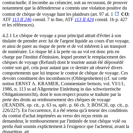
contractuelle, il incombe au créancier, soit au recourant, de prouver
notamment que la défenderesse a commis une violation positive du
contrat de chèque de voyage liant les plaideurs (art. 97 al. 1
CO
;
ATF
113 II 246
consid. 7 in fine, ATF
113 II 424
consid. 1b p. 427
et les références).
4.2.1 Le chèque de voyage a pour principal attrait d'éviter à son
titulaire de prendre avec lui de l'argent liquide au cours d'un voyage,
et ainsi de parer au risque de perte et de vol inhérent à un transport
de numéraire. Le risque lié à la perte ou au vol est donc pris en
charge par l'institut d'émission, lequel promet le remplacement des
chèques de voyage (Refund) dont le touriste aurait été dépossédé
contre son gré, cela pour autant que ce dernier ait observé divers
comportements que lui impose le contrat de chèque de voyage. Ces
devoirs constituent des incombances (Obliegenheiten) (cf. sur cette
notion ERNST A. KRAMER, Commentaire bernois, vol. VI/1/1,
1986, n. 113 ss ad Allgemeine Einleitung in das schweizerische
Obligationenrecht), dont le non-respect pourra se traduire par la
perte des droits au remboursement des chèques de voyage
(JEANDIN, op. cit., p. 63 ss, spéc. p. 66 ch. 3; BÖSCH, op. cit., p.
226/227). En l'occurrence, il a été retenu qu'à teneur des conditions
du contrat d'achat imprimées au verso des reçus remis au
demandeur, le remboursement par l'intimée de tout chèque volé ou
perdu était soumis explicitement à l'exigence que l'acheteur, avant la
disparition, ait