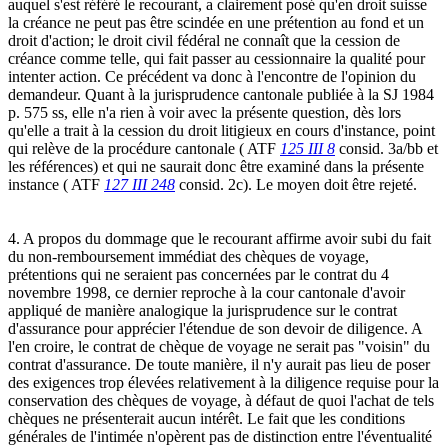
auquel s'est référé le recourant, a clairement posé qu'en droit suisse
la créance ne peut pas être scindée en une prétention au fond et un
droit d'action; le droit civil fédéral ne connaît que la cession de
créance comme telle, qui fait passer au cessionnaire la qualité pour
intenter action. Ce précédent va donc à l'encontre de l'opinion du
demandeur. Quant à la jurisprudence cantonale publiée à la SJ 1984
p. 575 ss, elle n'a rien à voir avec la présente question, dès lors
qu'elle a trait à la cession du droit litigieux en cours d'instance, point
qui relève de la procédure cantonale ( ATF
125 III 8
consid. 3a/bb et
les références) et qui ne saurait donc être examiné dans la présente
instance ( ATF
127 III 248
consid. 2c). Le moyen doit être rejeté.
4. A propos du dommage que le recourant affirme avoir subi du fait
du non-remboursement immédiat des chèques de voyage,
prétentions qui ne seraient pas concernées par le contrat du 4
novembre 1998, ce dernier reproche à la cour cantonale d'avoir
appliqué de manière analogique la jurisprudence sur le contrat
d'assurance pour apprécier l'étendue de son devoir de diligence. A
l'en croire, le contrat de chèque de voyage ne serait pas "voisin" du
contrat d'assurance. De toute manière, il n'y aurait pas lieu de poser
des exigences trop élevées relativement à la diligence requise pour la
conservation des chèques de voyage, à défaut de quoi l'achat de tels
chèques ne présenterait aucun intérêt. Le fait que les conditions
générales de l'intimée n'opèrent pas de distinction entre l'éventualité