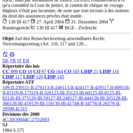
qu'a considéré la Cour de justice, le contrat de chèque de voyage
litigieux n'était pas lacunaire, de sorte que tout recours à des notions
du droit des assurances privées était inutile.
130 III 417
27. April 2004
31. Dezember 2004
Bundesgericht
130 III 417
BGE - Zivilrecht
Objet
Auf den Reisecheckvertrag anwendbares Recht;
Verweisungsvertrag (Art. 116, 117 und 120...
DE
FR
IT
EN
Répertoire des lois
CC
899
CO
18
CO
97
CO
164
CO
165
LDIP
21
LDIP
116
LDIP
117
LDIP
120
LDIP
145
Répertoire ATF
109-II-239
111-II-276
113-II-246
113-II-424
117-II-429
117-II-609
118-
II-83
119-II-173
119-II-326
123-III-35
123-III-60
125-III-8
125-III-
82
126-III-375
126-III-59
127-III-248
127-III-444
128-III-265
128-III-
366
128-III-419
129-III-118
130-III-417
48-II-347
78-II-265
79-II-
295
99-II-315
Décisions dès 2000
4C.20/2004
4C.275/2003
SJ
1984 S.575