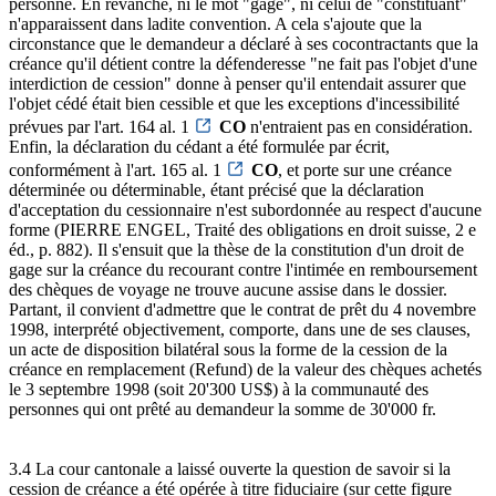
personne. En revanche, ni le mot "gage", ni celui de "constituant"
n'apparaissent dans ladite convention. A cela s'ajoute que la
circonstance que le demandeur a déclaré à ses cocontractants que la
créance qu'il détient contre la défenderesse "ne fait pas l'objet d'une
interdiction de cession" donne à penser qu'il entendait assurer que
l'objet cédé était bien cessible et que les exceptions d'incessibilité
prévues par l'art. 164 al. 1
CO
n'entraient pas en considération.
Enfin, la déclaration du cédant a été formulée par écrit,
conformément à l'art. 165 al. 1
CO
, et porte sur une créance
déterminée ou déterminable, étant précisé que la déclaration
d'acceptation du cessionnaire n'est subordonnée au respect d'aucune
forme (PIERRE ENGEL, Traité des obligations en droit suisse, 2 e
éd., p. 882). Il s'ensuit que la thèse de la constitution d'un droit de
gage sur la créance du recourant contre l'intimée en remboursement
des chèques de voyage ne trouve aucune assise dans le dossier.
Partant, il convient d'admettre que le contrat de prêt du 4 novembre
1998, interprété objectivement, comporte, dans une de ses clauses,
un acte de disposition bilatéral sous la forme de la cession de la
créance en remplacement (Refund) de la valeur des chèques achetés
le 3 septembre 1998 (soit 20'300 US$) à la communauté des
personnes qui ont prêté au demandeur la somme de 30'000 fr.
3.4 La cour cantonale a laissé ouverte la question de savoir si la
cession de créance a été opérée à titre fiduciaire (sur cette figure