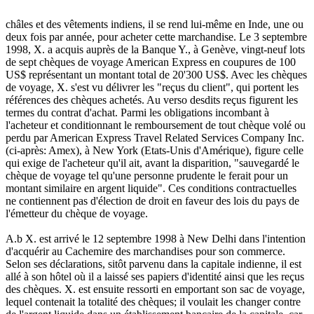
châles et des vêtements indiens, il se rend lui-même en Inde, une ou
deux fois par année, pour acheter cette marchandise. Le 3 septembre
1998, X. a acquis auprès de la Banque Y., à Genève, vingt-neuf lots
de sept chèques de voyage American Express en coupures de 100
US$ représentant un montant total de 20'300 US$. Avec les chèques
de voyage, X. s'est vu délivrer les "reçus du client", qui portent les
références des chèques achetés. Au verso desdits reçus figurent les
termes du contrat d'achat. Parmi les obligations incombant à
l'acheteur et conditionnant le remboursement de tout chèque volé ou
perdu par American Express Travel Related Services Company Inc.
(ci-après: Amex), à New York (Etats-Unis d'Amérique), figure celle
qui exige de l'acheteur qu'il ait, avant la disparition, "sauvegardé le
chèque de voyage tel qu'une personne prudente le ferait pour un
montant similaire en argent liquide". Ces conditions contractuelles
ne contiennent pas d'élection de droit en faveur des lois du pays de
l'émetteur du chèque de voyage.
A.b X. est arrivé le 12 septembre 1998 à New Delhi dans l'intention
d'acquérir au Cachemire des marchandises pour son commerce.
Selon ses déclarations, sitôt parvenu dans la capitale indienne, il est
allé à son hôtel où il a laissé ses papiers d'identité ainsi que les reçus
des chèques. X. est ensuite ressorti en emportant son sac de voyage,
lequel contenait la totalité des chèques; il voulait les changer contre