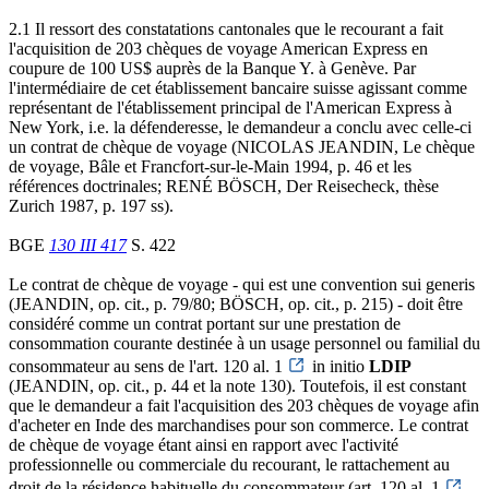
2.1 Il ressort des constatations cantonales que le recourant a fait
l'acquisition de 203 chèques de voyage American Express en
coupure de 100 US$ auprès de la Banque Y. à Genève. Par
l'intermédiaire de cet établissement bancaire suisse agissant comme
représentant de l'établissement principal de l'American Express à
New York, i.e. la défenderesse, le demandeur a conclu avec celle-ci
un contrat de chèque de voyage (NICOLAS JEANDIN, Le chèque
de voyage, Bâle et Francfort-sur-le-Main 1994, p. 46 et les
références doctrinales; RENÉ BÖSCH, Der Reisecheck, thèse
Zurich 1987, p. 197 ss).
BGE
130 III 417
S. 422
Le contrat de chèque de voyage - qui est une convention sui generis
(JEANDIN, op. cit., p. 79/80; BÖSCH, op. cit., p. 215) - doit être
considéré comme un contrat portant sur une prestation de
consommation courante destinée à un usage personnel ou familial du
consommateur au sens de l'art. 120 al. 1
in initio
LDIP
(JEANDIN, op. cit., p. 44 et la note 130). Toutefois, il est constant
que le demandeur a fait l'acquisition des 203 chèques de voyage afin
d'acheter en Inde des marchandises pour son commerce. Le contrat
de chèque de voyage étant ainsi en rapport avec l'activité
professionnelle ou commerciale du recourant, le rattachement au
droit de la résidence habituelle du consommateur (art. 120 al. 1