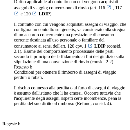
Diritto applicabile al contratto con cui vengono acquistati
assegni di viaggio; convenzione di rinvio (art. 116
, 117
e 120
LDIP
).
Il contratto con cui vengono acquistati assegni di viaggio, che
configura un contratto sui generis, va considerato alla stregua
di un accordo concernente una prestazione di consumo
corrente destinata all'uso personale o familiare del
consumatore ai sensi dell'art. 120 cpv. 1
LDIP
(consid.
2.1). Esame del comportamento processuale delle parti
secondo il principio dell'affidamento ai fini del giudizio sulla
stipulazione di una convenzione di rinvio (consid. 2.2).
Regesto b
Condizioni per ottenere il rimborso di assegni di viaggio
perduti o rubati.
Il rischio connesso alla perdita o al furto di assegni di viaggio
è assunto dall'istituto che li ha emessi. Occorre tuttavia che
l'acquirente degli assegni rispetti certe incombenze, pena la
perdita del suo diritto al rimborso (Refund; consid. 4).
Regeste b