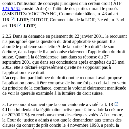
contrat, l'utilisation de concepts juridiques d'un certain droit ( ATF
123 III 35
consid. 2c/bb) et l'attitude des parties durant le procès
(AMSTUTZ/ VOGT/WANG, Commentaire bâlois, n. 43 ad art.
116
LDIP
; DUTOIT, Commentaire de la LDIP, 3 e éd., n. 3 ad
art. 116
LDIP
).
2.2.2 Dans sa demande en paiement du 22 janvier 2001, le recourant
n'a pas ignoré que la question du droit applicable se posait. Il a
abordé le problème sous lettre A de la partie "En droit" de son
écriture, dans laquelle il a préconisé clairement l'application du droit
suisse. Quant à la défenderesse, tant dans sa réponse du 27
septembre 2001 que dans ses conclusions après enquêtes du 23 mai
2002, elle a déclaré expressément qu'elle ne s'opposait pas à
l'application de ce droit.
L'acceptation par l'intimée du droit dont le recourant avait proposé
l'application pouvait être comprise de bonne foi par celui-ci, en vertu
du principe de la confiance, comme la volonté clairement manifestée
de voir la querelle examinée à la lumière du droit suisse.
3. Le recourant soutient que la cour cantonale a violé l'art. 18
CO
en lui déniant la légitimation active pour faire valoir la créance
de 20'300 US$ en remboursement des chèques volés. A l'en croire,
la Cour de justice a admis à tort que le demandeur, aux termes des
clauses du contrat de prêt conclu le 4 novembre 1998, a perdu la