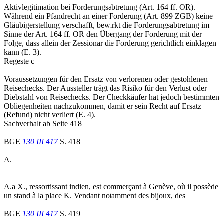
Aktivlegitimation bei Forderungsabtretung (Art. 164 ff. OR).
Während ein Pfandrecht an einer Forderung (Art. 899 ZGB) keine
Gläubigerstellung verschafft, bewirkt die Forderungsabtretung im
Sinne der Art. 164 ff. OR den Übergang der Forderung mit der
Folge, dass allein der Zessionar die Forderung gerichtlich einklagen
kann (E. 3).
Regeste c
Voraussetzungen für den Ersatz von verlorenen oder gestohlenen
Reisechecks. Der Aussteller trägt das Risiko für den Verlust oder
Diebstahl von Reisechecks. Der Checkkäufer hat jedoch bestimmten
Obliegenheiten nachzukommen, damit er sein Recht auf Ersatz
(Refund) nicht verliert (E. 4).
Sachverhalt ab Seite 418
BGE
130 III 417
S. 418
A.
A.a X., ressortissant indien, est commerçant à Genève, où il possède
un stand à la place K. Vendant notamment des bijoux, des
BGE
130 III 417
S. 419