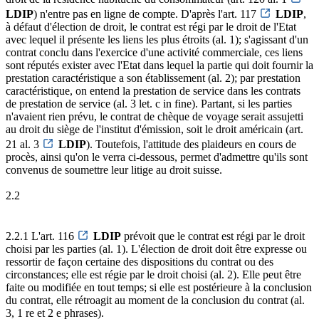
LDIP
) n'entre pas en ligne de compte. D'après l'art. 117
LDIP
,
à défaut d'élection de droit, le contrat est régi par le droit de l'Etat
avec lequel il présente les liens les plus étroits (al. 1); s'agissant d'un
contrat conclu dans l'exercice d'une activité commerciale, ces liens
sont réputés exister avec l'Etat dans lequel la partie qui doit fournir la
prestation caractéristique a son établissement (al. 2); par prestation
caractéristique, on entend la prestation de service dans les contrats
de prestation de service (al. 3 let. c in fine). Partant, si les parties
n'avaient rien prévu, le contrat de chèque de voyage serait assujetti
au droit du siège de l'institut d'émission, soit le droit américain (art.
21 al. 3
LDIP
). Toutefois, l'attitude des plaideurs en cours de
procès, ainsi qu'on le verra ci-dessous, permet d'admettre qu'ils sont
convenus de soumettre leur litige au droit suisse.
2.2
2.2.1 L'art. 116
LDIP
prévoit que le contrat est régi par le droit
choisi par les parties (al. 1). L'élection de droit doit être expresse ou
ressortir de façon certaine des dispositions du contrat ou des
circonstances; elle est régie par le droit choisi (al. 2). Elle peut être
faite ou modifiée en tout temps; si elle est postérieure à la conclusion
du contrat, elle rétroagit au moment de la conclusion du contrat (al.
3, 1 re et 2 e phrases).