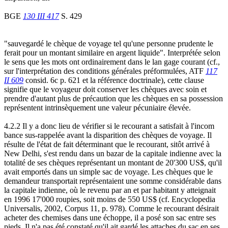
BGE
130 III 417
S. 429
"sauvegardé le chèque de voyage tel qu'une personne prudente le
ferait pour un montant similaire en argent liquide". Interprétée selon
le sens que les mots ont ordinairement dans le lan gage courant (cf.,
sur l'interprétation des conditions générales préformulées, ATF
117
II 609
consid. 6c p. 621 et la référence doctrinale), cette clause
signifie que le voyageur doit conserver les chèques avec soin et
prendre d'autant plus de précaution que les chèques en sa possession
représentent intrinsèquement une valeur pécuniaire élevée.
4.2.2 Il y a donc lieu de vérifier si le recourant a satisfait à l'incom
bance sus-rappelée avant la disparition des chèques de voyage. Il
résulte de l'état de fait déterminant que le recourant, sitôt arrivé à
New Delhi, s'est rendu dans un bazar de la capitale indienne avec la
totalité de ses chèques représentant un montant de 20'300 US$, qu'il
avait emportés dans un simple sac de voyage. Les chèques que le
demandeur transportait représentaient une somme considérable dans
la capitale indienne, où le revenu par an et par habitant y atteignait
en 1996 17'000 roupies, soit moins de 550 US$ (cf. Encyclopedia
Universalis, 2002, Corpus 11, p. 978). Comme le recourant désirait
acheter des chemises dans une échoppe, il a posé son sac entre ses
pieds. Il n'a pas été constaté qu'il ait gardé les attaches du sac en ses