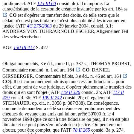
juridique: cf. ATF
123 III 60
consid. 4c). Il n'importe. La
caractéristique de la cession de créance instaurée par les art. 164 ss
CO
est d'opérer un transfert des droits, de telle sorte que le
cédant n'en est plus titulaire et n'est plus habilité à les invoquer en
justice (ATF
4C.275/2003
du 29 janvier 2004, consid. 3.1;
ANDREAS VON TUHR/ARNOLD ESCHER, Allgemeiner Teil
des schweizerischen
BGE
130 III 417
S. 427
Obligationenrechts, 3 e éd., tome II, p. 337 s.; THOMAS PROBST,
Commentaire romand, n. 1 ad art. 164
CO
; DANIEL
GIRSBERGER, Commentaire bâlois, 3 e éd., n. 46 ad art. 164
CO
). Il est communément admis qu'une cession fiduciaire a pour
effet, d'un point de vue juridique, d'opérer pleinement le transfert des
droits qui en sont l'objet ( ATF
119 II 326
consid. 2b; ATF
117 II
429
consid. 3b; ATF
109 II 242
consid. 2b; cf. également
STEINAUER, op. cit., n. 3058 p. 387/388). En conséquence,
comme le demandeur a cédé sa créance en remboursement des
chèques de voyage aux amis qui lui ont prêté 30'000 fr. le 4
novembre 1998 (que ce soit à titre fiduciaire ou pas), il n'en est plus
titulaire et ne peut plus s'en prévaloir en justice. On peut encore
ajouter, pour être complet, que l'ATF
78 II 265
consid. 3a p. 274,