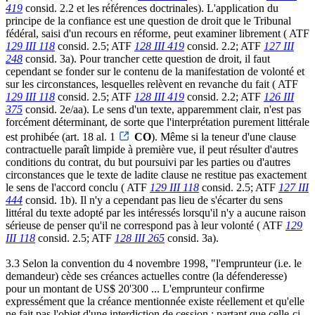
419
consid. 2.2 et les références doctrinales). L'application du
principe de la confiance est une question de droit que le Tribunal
fédéral, saisi d'un recours en réforme, peut examiner librement ( ATF
129 III 118
consid. 2.5; ATF
128 III 419
consid. 2.2; ATF
127 III
248
consid. 3a). Pour trancher cette question de droit, il faut
cependant se fonder sur le contenu de la manifestation de volonté et
sur les circonstances, lesquelles relèvent en revanche du fait ( ATF
129 III 118
consid. 2.5; ATF
128 III 419
consid. 2.2; ATF
126 III
375
consid. 2e/aa). Le sens d'un texte, apparemment clair, n'est pas
forcément déterminant, de sorte que l'interprétation purement littérale
est prohibée (art. 18 al. 1
CO
). Même si la teneur d'une clause
contractuelle paraît limpide à première vue, il peut résulter d'autres
conditions du contrat, du but poursuivi par les parties ou d'autres
circonstances que le texte de ladite clause ne restitue pas exactement
le sens de l'accord conclu ( ATF
129 III 118
consid. 2.5; ATF
127 III
444
consid. 1b). Il n'y a cependant pas lieu de s'écarter du sens
littéral du texte adopté par les intéressés lorsqu'il n'y a aucune raison
sérieuse de penser qu'il ne correspond pas à leur volonté ( ATF
129
III 118
consid. 2.5; ATF
128 III 265
consid. 3a).
3.3 Selon la convention du 4 novembre 1998, "l'emprunteur (i.e. le
demandeur) cède ses créances actuelles contre (la défenderesse)
pour un montant de US$ 20'300 ... L'emprunteur confirme
expressément que la créance mentionnée existe réellement et qu'elle
ne fait pas l'objet d'une interdiction de cession ; partant que celle-ci