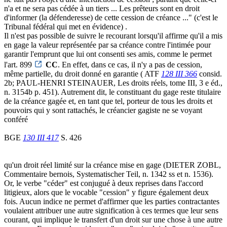
n'a et ne sera pas cédée à un tiers ... Les prêteurs sont en droit
d'informer (la défenderesse) de cette cession de créance ..." (c'est le
Tribunal fédéral qui met en évidence) .
Il n'est pas possible de suivre le recourant lorsqu'il affirme qu'il a mis
en gage la valeur représentée par sa créance contre l'intimée pour
garantir l'emprunt que lui ont consenti ses amis, comme le permet
l'art. 899
CC
. En effet, dans ce cas, il n'y a pas de cession,
même partielle, du droit donné en garantie ( ATF
128 III 366
consid.
2b; PAUL-HENRI STEINAUER, Les droits réels, tome III, 3 e éd.,
n. 3154b p. 451). Autrement dit, le constituant du gage reste titulaire
de la créance gagée et, en tant que tel, porteur de tous les droits et
pouvoirs qui y sont rattachés, le créancier gagiste ne se voyant
conféré
BGE
130 III 417
S. 426
qu'un droit réel limité sur la créance mise en gage (DIETER ZOBL,
Commentaire bernois, Systematischer Teil, n. 1342 ss et n. 1536).
Or, le verbe "céder" est conjugué à deux reprises dans l'accord
litigieux, alors que le vocable "cession" y figure également deux
fois. Aucun indice ne permet d'affirmer que les parties contractantes
voulaient attribuer une autre signification à ces termes que leur sens
courant, qui implique le transfert d'un droit sur une chose à une autre