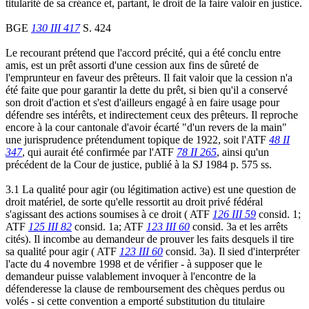
titularité de sa créance et, partant, le droit de la faire valoir en justice.
BGE
130 III 417
S. 424
Le recourant prétend que l'accord précité, qui a été conclu entre
amis, est un prêt assorti d'une cession aux fins de sûreté de
l'emprunteur en faveur des prêteurs. Il fait valoir que la cession n'a
été faite que pour garantir la dette du prêt, si bien qu'il a conservé
son droit d'action et s'est d'ailleurs engagé à en faire usage pour
défendre ses intérêts, et indirectement ceux des prêteurs. Il reproche
encore à la cour cantonale d'avoir écarté "d'un revers de la main"
une jurisprudence prétendument topique de 1922, soit l'ATF
48 II
347
, qui aurait été confirmée par l'ATF
78 II 265
, ainsi qu'un
précédent de la Cour de justice, publié à la SJ 1984 p. 575 ss.
3.1 La qualité pour agir (ou légitimation active) est une question de
droit matériel, de sorte qu'elle ressortit au droit privé fédéral
s'agissant des actions soumises à ce droit ( ATF
126 III 59
consid. 1;
ATF
125 III 82
consid. 1a; ATF
123 III 60
consid. 3a et les arrêts
cités). Il incombe au demandeur de prouver les faits desquels il tire
sa qualité pour agir ( ATF
123 III 60
consid. 3a). Il sied d'interpréter
l'acte du 4 novembre 1998 et de vérifier - à supposer que le
demandeur puisse valablement invoquer à l'encontre de la
défenderesse la clause de remboursement des chèques perdus ou
volés - si cette convention a emporté substitution du titulaire