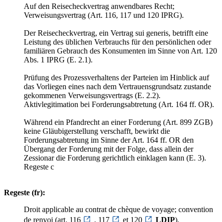
Auf den Reisecheckvertrag anwendbares Recht;
Verweisungsvertrag (Art. 116, 117 und 120 IPRG).
Der Reisecheckvertrag, ein Vertrag sui generis, betrifft eine
Leistung des üblichen Verbrauchs für den persönlichen oder
familiären Gebrauch des Konsumenten im Sinne von Art. 120
Abs. 1 IPRG (E. 2.1).
Prüfung des Prozessverhaltens der Parteien im Hinblick auf
das Vorliegen eines nach dem Vertrauensgrundsatz zustande
gekommenen Verweisungsvertrags (E. 2.2).
Aktivlegitimation bei Forderungsabtretung (Art. 164 ff. OR).
Während ein Pfandrecht an einer Forderung (Art. 899 ZGB)
keine Gläubigerstellung verschafft, bewirkt die
Forderungsabtretung im Sinne der Art. 164 ff. OR den
Übergang der Forderung mit der Folge, dass allein der
Zessionar die Forderung gerichtlich einklagen kann (E. 3).
Regeste c
Regeste (fr):
Droit applicable au contrat de chèque de voyage; convention
de renvoi (art. 116
, 117
et 120
LDIP
).