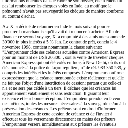
informations obtenues dans le cadre de son dossier, elle n'entendait
pas lui rembourser les chèques volés en Inde, au motif que le
prénommé n'avait pas sauvegardé les chèques de manière conforme
au contrat d'achat.
A.c X. a décidé de retourner en Inde le mois suivant pour se
procurer la marchandise qu'il avait dû renoncer à acheter. Afin de
financer ce second voyage, X. a emprunté à des amis une somme de
30'000 fr. plus intérêts à 5 % l'an. Le contrat de prêt, conclu le 4
novembre 1998, contient notamment la clause suivante:
"L'emprunteur cède ses créances actuelles contre American Express
pour un montant de US$ 20'300.-, soit la vente de traveller chèques
American Express qui ont été volés en Inde, à New Delhi, où ils ont
été annoncés à la police de façon régulière, n° de réf. 983 350 539, y
compris les intérêts et les intérêts composés. L'emprunteur confirme
expressément que la créance mentionnée existe réellement et qu'elle
ne fait pas l'objet d'une interdiction de cession; partant que celle-ci
n'a et ne sera pas cédée à un tiers. Il déclare que les créances lui
appartiennent valablement et sans restriction. Il garantit leur
existence et leur bonne réception. L'emprunteur prendra en faveur
des prêteurs, toutes les mesures nécessaires à la sauvegarde et/ou à la
préservation des créances. Les prêteurs sont en droit d'informer
American Express de cette cession de créance et de l'inviter à
effectuer tous les versements directement en mains des prêteurs.
L'emprunteur versera immédiatement aux prêteurs les éventuels