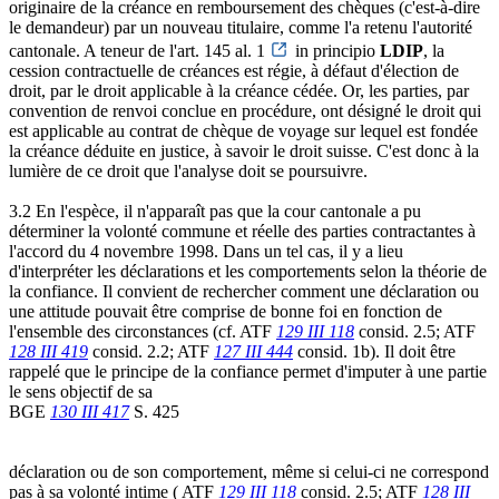
originaire de la créance en remboursement des chèques (c'est-à-dire
le demandeur) par un nouveau titulaire, comme l'a retenu l'autorité
cantonale. A teneur de l'art. 145 al. 1
in principio
LDIP
, la
cession contractuelle de créances est régie, à défaut d'élection de
droit, par le droit applicable à la créance cédée. Or, les parties, par
convention de renvoi conclue en procédure, ont désigné le droit qui
est applicable au contrat de chèque de voyage sur lequel est fondée
la créance déduite en justice, à savoir le droit suisse. C'est donc à la
lumière de ce droit que l'analyse doit se poursuivre.
3.2 En l'espèce, il n'apparaît pas que la cour cantonale a pu
déterminer la volonté commune et réelle des parties contractantes à
l'accord du 4 novembre 1998. Dans un tel cas, il y a lieu
d'interpréter les déclarations et les comportements selon la théorie de
la confiance. Il convient de rechercher comment une déclaration ou
une attitude pouvait être comprise de bonne foi en fonction de
l'ensemble des circonstances (cf. ATF
129 III 118
consid. 2.5; ATF
128 III 419
consid. 2.2; ATF
127 III 444
consid. 1b). Il doit être
rappelé que le principe de la confiance permet d'imputer à une partie
le sens objectif de sa
BGE
130 III 417
S. 425
déclaration ou de son comportement, même si celui-ci ne correspond
pas à sa volonté intime ( ATF
129 III 118
consid. 2.5; ATF
128 III