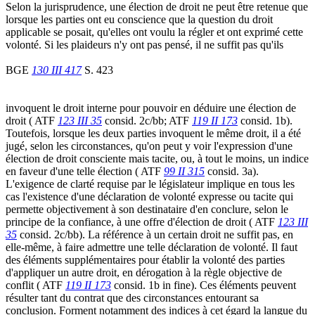
Selon la jurisprudence, une élection de droit ne peut être retenue que
lorsque les parties ont eu conscience que la question du droit
applicable se posait, qu'elles ont voulu la régler et ont exprimé cette
volonté. Si les plaideurs n'y ont pas pensé, il ne suffit pas qu'ils
BGE
130 III 417
S. 423
invoquent le droit interne pour pouvoir en déduire une élection de
droit ( ATF
123 III 35
consid. 2c/bb; ATF
119 II 173
consid. 1b).
Toutefois, lorsque les deux parties invoquent le même droit, il a été
jugé, selon les circonstances, qu'on peut y voir l'expression d'une
élection de droit consciente mais tacite, ou, à tout le moins, un indice
en faveur d'une telle élection ( ATF
99 II 315
consid. 3a).
L'exigence de clarté requise par le législateur implique en tous les
cas l'existence d'une déclaration de volonté expresse ou tacite qui
permette objectivement à son destinataire d'en conclure, selon le
principe de la confiance, à une offre d'élection de droit ( ATF
123 III
35
consid. 2c/bb). La référence à un certain droit ne suffit pas, en
elle-même, à faire admettre une telle déclaration de volonté. Il faut
des éléments supplémentaires pour établir la volonté des parties
d'appliquer un autre droit, en dérogation à la règle objective de
conflit ( ATF
119 II 173
consid. 1b in fine). Ces éléments peuvent
résulter tant du contrat que des circonstances entourant sa
conclusion. Forment notamment des indices à cet égard la langue du