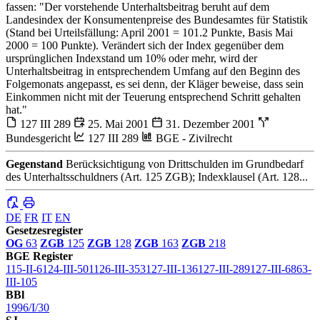
fassen: "Der vorstehende Unterhaltsbeitrag beruht auf dem
Landesindex der Konsumentenpreise des Bundesamtes für Statistik
(Stand bei Urteilsfällung: April 2001 = 101.2 Punkte, Basis Mai
2000 = 100 Punkte). Verändert sich der Index gegenüber dem
ursprünglichen Indexstand um 10% oder mehr, wird der
Unterhaltsbeitrag in entsprechendem Umfang auf den Beginn des
Folgemonats angepasst, es sei denn, der Kläger beweise, dass sein
Einkommen nicht mit der Teuerung entsprechend Schritt gehalten
hat."
127 III 289
25. Mai 2001
31. Dezember 2001
Bundesgericht
127 III 289
BGE - Zivilrecht
Gegenstand
Berücksichtigung von Drittschulden im Grundbedarf
des Unterhaltsschuldners (Art. 125 ZGB); Indexklausel (Art. 128...
DE
FR
IT
EN
Gesetzesregister
OG
63
ZGB
125
ZGB
128
ZGB
163
ZGB
218
BGE Register
115-II-6
124-III-501
126-III-353
127-III-136
127-III-289
127-III-68
63-
III-105
BBl
1996/I/30