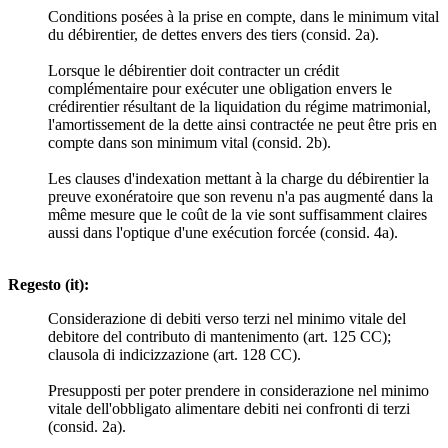
Conditions posées à la prise en compte, dans le minimum vital
du débirentier, de dettes envers des tiers (consid. 2a).
Lorsque le débirentier doit contracter un crédit
complémentaire pour exécuter une obligation envers le
crédirentier résultant de la liquidation du régime matrimonial,
l'amortissement de la dette ainsi contractée ne peut être pris en
compte dans son minimum vital (consid. 2b).
Les clauses d'indexation mettant à la charge du débirentier la
preuve exonératoire que son revenu n'a pas augmenté dans la
même mesure que le coût de la vie sont suffisamment claires
aussi dans l'optique d'une exécution forcée (consid. 4a).
Regesto (it):
Considerazione di debiti verso terzi nel minimo vitale del
debitore del contributo di mantenimento (art. 125 CC);
clausola di indicizzazione (art. 128 CC).
Presupposti per poter prendere in considerazione nel minimo
vitale dell'obbligato alimentare debiti nei confronti di terzi
(consid. 2a).