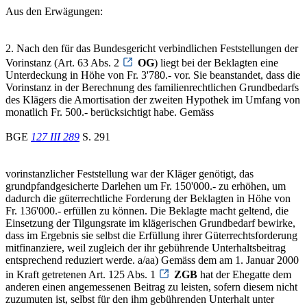
Aus den Erwägungen:
2. Nach den für das Bundesgericht verbindlichen Feststellungen der
Vorinstanz (Art. 63 Abs. 2
OG
) liegt bei der Beklagten eine
Unterdeckung in Höhe von Fr. 3'780.- vor. Sie beanstandet, dass die
Vorinstanz in der Berechnung des familienrechtlichen Grundbedarfs
des Klägers die Amortisation der zweiten Hypothek im Umfang von
monatlich Fr. 500.- berücksichtigt habe. Gemäss
BGE
127 III 289
S. 291
vorinstanzlicher Feststellung war der Kläger genötigt, das
grundpfandgesicherte Darlehen um Fr. 150'000.- zu erhöhen, um
dadurch die güterrechtliche Forderung der Beklagten in Höhe von
Fr. 136'000.- erfüllen zu können. Die Beklagte macht geltend, die
Einsetzung der Tilgungsrate im klägerischen Grundbedarf bewirke,
dass im Ergebnis sie selbst die Erfüllung ihrer Güterrechtsforderung
mitfinanziere, weil zugleich der ihr gebührende Unterhaltsbeitrag
entsprechend reduziert werde. a/aa) Gemäss dem am 1. Januar 2000
in Kraft getretenen Art. 125 Abs. 1
ZGB
hat der Ehegatte dem
anderen einen angemessenen Beitrag zu leisten, sofern diesem nicht
zuzumuten ist, selbst für den ihm gebührenden Unterhalt unter