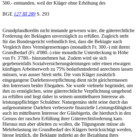
500.- entstanden, weil der Kläger ohne Erhöhung des
BGE
127 III 289
S. 293
Grundpfandkredits nicht imstande gewesen wäre, die güterrechtliche
Forderung der Beklagten unverzüglich zu erfüllen. Zugleich steht
für das Bundesgericht verbindlich fest, dass die Beklagte nach
Vergleich ihres Vermögensertrages (monatlich Fr. 300.-) mit ihrem
Grundbedarf (Fr. 4'080.-) eine monatliche Unterdeckung in Höhe
von Fr. 3'780.- hinzunehmen hat. Zudem wird sie sich
gegebenenfalls Sozialversicherungsleistungen oder einen etwaigen
künftigen Arbeitserwerb zu 75% bedarfsmindernd anrechnen lassen
müssen, was ausser Streit steht. Die vom Kläger zusätzlich
eingegangene Darlehensverpflichtung dient nicht gleichermassen
den Interessen beider Ehegatten. Sie wurde vielmehr begründet, um
ihm zu ermöglichen, seine güterrechtliche Verpflichtung umgehend
zu erfüllen und liegt daher in seinem unmittelbaren Interesse als
leistungspflichtiger Schuldner. Naturgemäss steht seine durch das
aufgenommene Darlehen verbesserte finanzielle Leistungsfähigkeit
auch im mittelbaren Interesse der Gläubigerin, die hierdurch in den
Genuss der raschen Erfüllung ihrer Güterrechtsforderung kam.
Hieraus nun aber ableiten zu wollen, die Tilgungsrate müsse als
Mehrbelastung im Grundbedarf des Klägers berücksichtigt werden,
hiesse letztlich, die Beklagte indirekt an der Bezahlung ihres