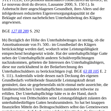
Le nouveau droit du divorce, Lausanne 2000, S. 150 f.). In
Anbetracht ihrer angeschlagenen Gesundheit, ihres Alters und der
infolgedessen reduzierten Eigenversorgungskapazität ist die
Beklagte auf einen nachehelichen Unterhaltsbeitrag des Klägers
angewiesen.
BGE
127 III 289
S. 292
bb) Bezüglich der Höhe des Unterhaltsbeitrages ist streitig, ob die
Amortisationsrate von Fr. 500.- im Grundbedarf des Klägers
berücksichtigt werden darf, wodurch seine Leistungsfähigkeit
entsprechend herabgesetzt würde. Hat der unterhaltspflichtige Gatte
neben der Unterhaltspflicht anderen Schuldverpflichtungen
nachzukommen, gebieten die Interessen des Unterhaltsgläubigers,
diese nur zurückhaltend in der Bedarfsrechnung des
Unterhaltsschuldners zu berücksichtigen (vgl. BGE
63 III 105
E. 2
S. 111). Andernfalls würde dessen nach Deckung des eigenen
Grundbedarfs verbleibende finanzielle Leistungskraft derart
gemindert, dass sie gegebenenfalls nicht einmal mehr ausreichte, die
familienrechtlichen Unterhaltspflichten zumindest teilweise zu
erfüllen. Der Unterhaltspflichtige hätte es in der Hand, durch
Eingehung von Drittschulden seine Leistungsfähigkeit zulasten des
unterhaltsbedürftigen Gatten herabzumindern. So hat bei knappen
finanziellen Mitteln des Beitragsschuldners selbst das Gemeinwesen