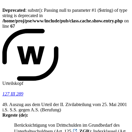
Deprecated
: substr(): Passing null to parameter #1 ($string) of type
string is deprecated in
/home/proj/pse/www/include/pub/class.cache.show.entry.php
on
line
67
Urteilskopf
127 III 289
49. Auszug aus dem Urteil der II. Zivilabteilung vom 25. Mai 2001
i.S. S.S. gegen A.S. (Berufung)
Regeste (de):
Berücksichtigung von Drittschulden im Grundbedarf des
Unterhaltsschuldners (Art. 125
ZGB
); Indexklausel (Art.