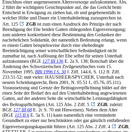
Einschluss einer angemessenen Altersvorsorge aufzukommen. Abs.
2 führt die wichtigsten Gesichtspunkte auf, die das Gericht beim
Entscheid in Erwägung zu ziehen hat, ob und gegebenenfalls in
welcher Höhe und Dauer ein Unterhaltsbeitrag zuzusprechen ist.
Art. 125
ZGB
ist zum einen Ausdruck des Prinzips der nach
Beendigung der Ehe beiden Gatten obliegenden Eigenversorgung;
zum anderen konkretisiert diese Bestimmung den Gedanken der
nachehelichen Solidarität, der namentlich Bedeutung erlangt, wenn
es einem Gatten beispielsweise durch eine ehebedingte
Beeinträchtigung seiner wirtschaftlichen Selbständigkeit nicht
zumutbar ist, nach Auflösung der Ehe selbst für seinen Unterhalt
aufzukommen (BGE
127 III 136
E. 2a S. 138; Botschaft über die
Änderung des Schweizerischen Zivilgesetzbuches vom 15.
November 1995,
BBl 1996 I S. 30
f. Ziff. 144.6, S. 112 ff. Ziff.
233.51-52; statt vieler: HAUSHEER/SPYCHER, Unterhalt nach
neuem Scheidungsrecht, Bern 2001, N. 05.51 f., 05.76, 05.111).
Voraussetzung und Grenze der Beitragsverpflichtung bildet auf der
einen Seite der Bedarf des auf den Unterhaltsbeitrag angewiesenen
Gatten, auf der anderen Seite die wirtschaftliche Leistungsfähigkeit
des Beitragspflichtigen (Art. 125 Abs. 2 Ziff. 5
ZGB
; zuletzt:
BGE
127 III 68
E. 2c S. 70 mit Hinweisen). Neben dem Alter
(BGE
115 II 6
E. 5a S. 11) kann namentlich eine verminderte
Gesundheit zu einer nur beschränkten oder gar gänzlich entfallenden
Eigenversorgungskapazität führen (Art. 125 Abs. 2 Ziff. 4
ZGB
;
STETTLER, Les pensions alimentaires consécutives au divorce, in: