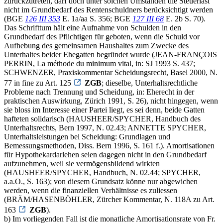
zurückzutreten, darf doch unter solchen Umständen die Steuerlast
nicht im Grundbedarf des Rentenschuldners berücksichtigt werden
(BGE
126 III 353
E. 1a/aa S. 356; BGE
127 III 68
E. 2b S. 70).
Das Schrifttum hält eine Aufnahme von Schulden in den
Grundbedarf des Pflichtigen für geboten, wenn die Schuld vor
Aufhebung des gemeinsamen Haushaltes zum Zwecke des
Unterhaltes beider Ehegatten begründet wurde (JEAN-FRANÇOIS
PERRIN, La méthode du minimum vital, in: SJ 1993 S. 437;
SCHWENZER, Praxiskommentar Scheidungsrecht, Basel 2000, N.
77 in fine zu Art. 125
ZGB
; dieselbe, Unterhaltsrechtliche
Probleme nach Trennung und Scheidung, in: Eherecht in der
praktischen Auswirkung, Zürich 1991, S. 26), nicht hingegen, wenn
sie bloss im Interesse einer Partei liegt, es sei denn, beide Gatten
hafteten solidarisch (HAUSHEER/SPYCHER, Handbuch des
Unterhaltsrechts, Bern 1997, N. 02.43; ANNETTE SPYCHER,
Unterhaltsleistungen bei Scheidung: Grundlagen und
Bemessungsmethoden, Diss. Bern 1996, S. 161 f.). Amortisationen
für Hypothekardarlehen seien dagegen nicht in den Grundbedarf
aufzunehmen, weil sie vermögensbildend wirkten
(HAUSHEER/SPYCHER, Handbuch, N. 02.44; SPYCHER,
a.a.O., S. 163); von diesem Grundsatz könne nur abgewichen
werden, wenn die finanziellen Verhältnisse es zuliessen
(BRÄM/HASENBÖHLER, Zürcher Kommentar, N. 118A zu Art.
163
ZGB
).
b) Im vorliegenden Fall ist die monatliche Amortisationsrate von Fr.