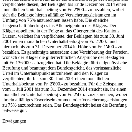
verpflichtete diesen, der Beklagten bis Ende Dezember 2014 einen
monatlichen Unterhaltsbeitrag von Fr. 2'800.- zu bezahlen, wobei
sich die Beklagte hieran allfällige Versicherungsleistungen im
Umfang von 75% anzurechnen lassen habe. Die eheliche
Liegenschaft übertrug es ins Alleineigentum des Klägers. Der
Kläger appellierte in der Folge an das Obergericht des Kantons
Luzern, welches ihn verpflichtete, der Beklagten bis zum 30. Juni
2001 einen monatlichen Unterhaltsbeitrag von Fr. 2'200.- und
hiernach bis zum 31. Dezember 2014 in Höhe von Fr. 1'400.- zu
bezahlen. Es genehmigte ausserdem eine Vereinbarung der Parteien,
wonach der Kläger die güterrechtlichen Ansprüche der Beklagten
mit Fr. 136'000.- abzugelten hat. Die Beklagte führt eidgenössische
Berufung und beantragt dem Bundesgericht, das vorinstanzliche
Urteil im Unterhaltspunkt aufzuheben und den Kläger zu
verpflichten, ihr bis zum 30. Juni 2001 einen monatlichen
Unterhaltsbeitrag von Fr. 2'800.- zu bezahlen. Für die Zeitspanne
vom 1. Juli 2001 bis zum 31. Dezember 2014 ersucht sie, ihr einen
monatlichen Unterhaltsbeitrag von Fr. 2'475.- zuzusprechen, wobei
ihr ein allfälliges Erwerbseinkommen oder Versicherungsleistungen
zu 75% anzurechnen seien. Das Bundesgericht heisst die Berufung
teilweise gut.
Erwägungen