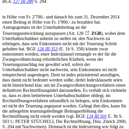
BGE
127 III 289
S. 294
in Höhe von Fr. 2'700.- und danach bis zum 31. Dezember 2014
einen Beitrag in Höhe von Fr. 1'900.- zu bezahlen hat.
Antragsgemäss ist der Unterhaltsbeitrag an die
Teuerungsentwicklung anzupassen (Art. 128
ZGB
), wobei dem
Unterhaltsschuldner anheim zu stellen ist, den Nachweis zu
erbringen, dass sein Einkommen nicht mit der Teuerung Schritt
gehalten hat. BGE
126 III 353
(E. 1b S. 358) könnte zwar
entnommen werden, einer Indexklausel ermangle es der für die
Zwangsvollstreckung erforderlichen Klarheit, wenn der
Teuerungszuschlag nur gewährt wird, sofern der
Unterhaltsschuldner nicht nachweist, sein Einkommen sei nicht
entsprechend angestiegen. Dem ist indes präzisierend anzufügen,
dass damit nicht bedeutet werden sollte, derlei Indexklauseln seien
nicht hinreichend klar, um im Zwangsvollstreckungsverfahren einen
definitiven Rechtsöffnungstitel darzustellen. Es verhält sich vielmehr
so, dass es dem betriebenen Unterhaltsschuldner obliegt, im
Rechtsöffnungsverfahren urkundlich zu belegen, sein Einkommen
sei nicht der Teuerung angepasst worden. Gelingt ihm dies, kann für
die anbegehrte teuerungsbedingte Beitragserhöhung die
Rechtsöffnung nicht erteilt werden (vgl. BGE
124 III 501
E. 3b S.
503 f.; PETER STÜCHELI, Die Rechtsöffnung, Diss. Zürich 2000,
S. 204 mit Nachweisen). Demnach ist die Indexierung wie folgt zu