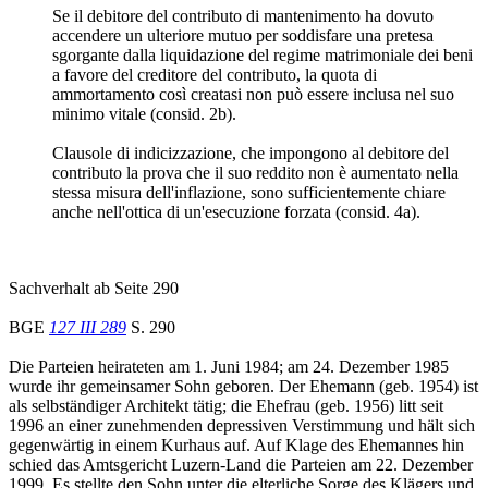
Se il debitore del contributo di mantenimento ha dovuto
accendere un ulteriore mutuo per soddisfare una pretesa
sgorgante dalla liquidazione del regime matrimoniale dei beni
a favore del creditore del contributo, la quota di
ammortamento così creatasi non può essere inclusa nel suo
minimo vitale (consid. 2b).
Clausole di indicizzazione, che impongono al debitore del
contributo la prova che il suo reddito non è aumentato nella
stessa misura dell'inflazione, sono sufficientemente chiare
anche nell'ottica di un'esecuzione forzata (consid. 4a).
Sachverhalt ab Seite 290
BGE
127 III 289
S. 290
Die Parteien heirateten am 1. Juni 1984; am 24. Dezember 1985
wurde ihr gemeinsamer Sohn geboren. Der Ehemann (geb. 1954) ist
als selbständiger Architekt tätig; die Ehefrau (geb. 1956) litt seit
1996 an einer zunehmenden depressiven Verstimmung und hält sich
gegenwärtig in einem Kurhaus auf. Auf Klage des Ehemannes hin
schied das Amtsgericht Luzern-Land die Parteien am 22. Dezember
1999. Es stellte den Sohn unter die elterliche Sorge des Klägers und