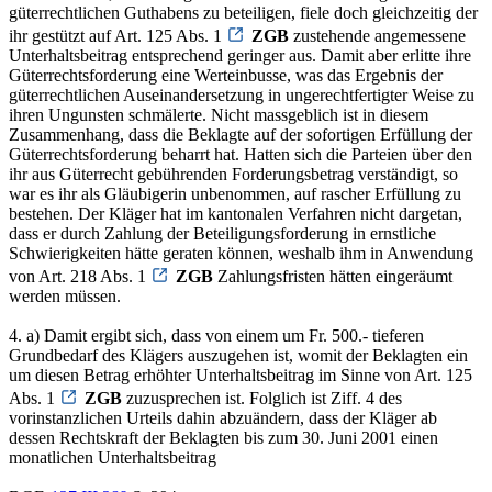
güterrechtlichen Guthabens zu beteiligen, fiele doch gleichzeitig der
ihr gestützt auf Art. 125 Abs. 1
ZGB
zustehende angemessene
Unterhaltsbeitrag entsprechend geringer aus. Damit aber erlitte ihre
Güterrechtsforderung eine Werteinbusse, was das Ergebnis der
güterrechtlichen Auseinandersetzung in ungerechtfertigter Weise zu
ihren Ungunsten schmälerte. Nicht massgeblich ist in diesem
Zusammenhang, dass die Beklagte auf der sofortigen Erfüllung der
Güterrechtsforderung beharrt hat. Hatten sich die Parteien über den
ihr aus Güterrecht gebührenden Forderungsbetrag verständigt, so
war es ihr als Gläubigerin unbenommen, auf rascher Erfüllung zu
bestehen. Der Kläger hat im kantonalen Verfahren nicht dargetan,
dass er durch Zahlung der Beteiligungsforderung in ernstliche
Schwierigkeiten hätte geraten können, weshalb ihm in Anwendung
von Art. 218 Abs. 1
ZGB
Zahlungsfristen hätten eingeräumt
werden müssen.
4. a) Damit ergibt sich, dass von einem um Fr. 500.- tieferen
Grundbedarf des Klägers auszugehen ist, womit der Beklagten ein
um diesen Betrag erhöhter Unterhaltsbeitrag im Sinne von Art. 125
Abs. 1
ZGB
zuzusprechen ist. Folglich ist Ziff. 4 des
vorinstanzlichen Urteils dahin abzuändern, dass der Kläger ab
dessen Rechtskraft der Beklagten bis zum 30. Juni 2001 einen
monatlichen Unterhaltsbeitrag