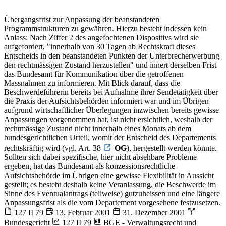
Übergangsfrist zur Anpassung der beanstandeten
Programmstrukturen zu gewähren. Hierzu besteht indessen kein
Anlass: Nach Ziffer 2 des angefochtenen Dispositivs wird sie
aufgefordert, "innerhalb von 30 Tagen ab Rechtskraft dieses
Entscheids in den beanstandeten Punkten der Unterbrecherwerbung
den rechtmässigen Zustand herzustellen" und innert derselben Frist
das Bundesamt für Kommunikation über die getroffenen
Massnahmen zu informieren. Mit Blick darauf, dass die
Beschwerdeführerin bereits bei Aufnahme ihrer Sendetätigkeit über
die Praxis der Aufsichtsbehörden informiert war und im Übrigen
aufgrund wirtschaftlicher Überlegungen inzwischen bereits gewisse
Anpassungen vorgenommen hat, ist nicht ersichtlich, weshalb der
rechtmässige Zustand nicht innerhalb eines Monats ab dem
bundesgerichtlichen Urteil, womit der Entscheid des Departements
rechtskräftig wird (vgl. Art. 38
OG
), hergestellt werden könnte.
Sollten sich dabei spezifische, hier nicht absehbare Probleme
ergeben, hat das Bundesamt als konzessionsrechtliche
Aufsichtsbehörde im Übrigen eine gewisse Flexibilität in Aussicht
gestellt; es besteht deshalb keine Veranlassung, die Beschwerde im
Sinne des Eventualantrags (teilweise) gutzuheissen und eine längere
Anpassungsfrist als die vom Departement vorgesehene festzusetzen.
127 II 79
13. Februar 2001
31. Dezember 2001
Bundesgericht
127 II 79
BGE - Verwaltungsrecht und