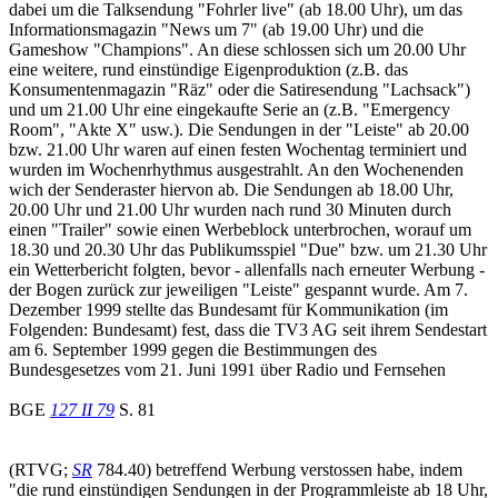
dabei um die Talksendung "Fohrler live" (ab 18.00 Uhr), um das
Informationsmagazin "News um 7" (ab 19.00 Uhr) und die
Gameshow "Champions". An diese schlossen sich um 20.00 Uhr
eine weitere, rund einstündige Eigenproduktion (z.B. das
Konsumentenmagazin "Räz" oder die Satiresendung "Lachsack")
und um 21.00 Uhr eine eingekaufte Serie an (z.B. "Emergency
Room", "Akte X" usw.). Die Sendungen in der "Leiste" ab 20.00
bzw. 21.00 Uhr waren auf einen festen Wochentag terminiert und
wurden im Wochenrhythmus ausgestrahlt. An den Wochenenden
wich der Senderaster hiervon ab. Die Sendungen ab 18.00 Uhr,
20.00 Uhr und 21.00 Uhr wurden nach rund 30 Minuten durch
einen "Trailer" sowie einen Werbeblock unterbrochen, worauf um
18.30 und 20.30 Uhr das Publikumsspiel "Due" bzw. um 21.30 Uhr
ein Wetterbericht folgten, bevor - allenfalls nach erneuter Werbung -
der Bogen zurück zur jeweiligen "Leiste" gespannt wurde. Am 7.
Dezember 1999 stellte das Bundesamt für Kommunikation (im
Folgenden: Bundesamt) fest, dass die TV3 AG seit ihrem Sendestart
am 6. September 1999 gegen die Bestimmungen des
Bundesgesetzes vom 21. Juni 1991 über Radio und Fernsehen
BGE
127 II 79
S. 81
(RTVG;
SR
784.40) betreffend Werbung verstossen habe, indem
"die rund einstündigen Sendungen in der Programmleiste ab 18 Uhr,