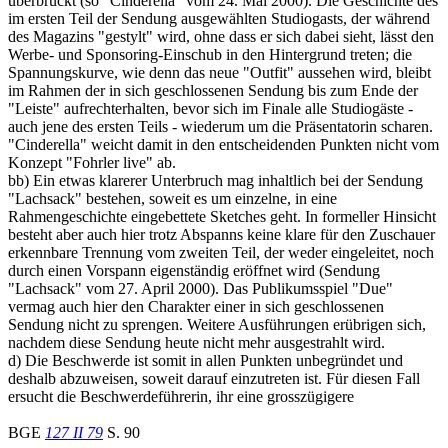
überbrückt (so "Cinderella" vom 24. Mai 2000). Die Geschichte des
im ersten Teil der Sendung ausgewählten Studiogasts, der während
des Magazins "gestylt" wird, ohne dass er sich dabei sieht, lässt den
Werbe- und Sponsoring-Einschub in den Hintergrund treten; die
Spannungskurve, wie denn das neue "Outfit" aussehen wird, bleibt
im Rahmen der in sich geschlossenen Sendung bis zum Ende der
"Leiste" aufrechterhalten, bevor sich im Finale alle Studiogäste -
auch jene des ersten Teils - wiederum um die Präsentatorin scharen.
"Cinderella" weicht damit in den entscheidenden Punkten nicht vom
Konzept "Fohrler live" ab.
bb) Ein etwas klarerer Unterbruch mag inhaltlich bei der Sendung
"Lachsack" bestehen, soweit es um einzelne, in eine
Rahmengeschichte eingebettete Sketches geht. In formeller Hinsicht
besteht aber auch hier trotz Abspanns keine klare für den Zuschauer
erkennbare Trennung vom zweiten Teil, der weder eingeleitet, noch
durch einen Vorspann eigenständig eröffnet wird (Sendung
"Lachsack" vom 27. April 2000). Das Publikumsspiel "Due"
vermag auch hier den Charakter einer in sich geschlossenen
Sendung nicht zu sprengen. Weitere Ausführungen erübrigen sich,
nachdem diese Sendung heute nicht mehr ausgestrahlt wird.
d) Die Beschwerde ist somit in allen Punkten unbegründet und
deshalb abzuweisen, soweit darauf einzutreten ist. Für diesen Fall
ersucht die Beschwerdeführerin, ihr eine grosszügigere
BGE
127 II 79
S. 90