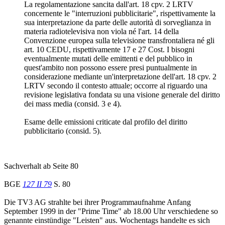
La regolamentazione sancita dall'art. 18 cpv. 2 LRTV
concernente le "interruzioni pubblicitarie", rispettivamente la
sua interpretazione da parte delle autorità di sorveglianza in
materia radiotelevisiva non viola né l'art. 14 della
Convenzione europea sulla televisione transfrontaliera né gli
art. 10 CEDU, rispettivamente 17 e 27 Cost. I bisogni
eventualmente mutati delle emittenti e del pubblico in
quest'ambito non possono essere presi puntualmente in
considerazione mediante un'interpretazione dell'art. 18 cpv. 2
LRTV secondo il contesto attuale; occorre al riguardo una
revisione legislativa fondata su una visione generale del diritto
dei mass media (consid. 3 e 4).
Esame delle emissioni criticate dal profilo del diritto
pubblicitario (consid. 5).
Sachverhalt ab Seite 80
BGE
127 II 79
S. 80
Die TV3 AG strahlte bei ihrer Programmaufnahme Anfang
September 1999 in der "Prime Time" ab 18.00 Uhr verschiedene so
genannte einstündige "Leisten" aus. Wochentags handelte es sich