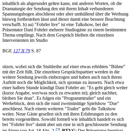
inhaltlich als abgerundet gelten kann, mit anderen Worten, ob die
Dramaturgie der Sendung den mit ihrem Inhalt verbundenen
Spannungsbogen abschliesst oder aber umhüllend über die Werbung
hinweg fortbestehen lässt und dieser damit eine bessere Beachtung
verschafft. b) aa) "Fohrler live" ist eine Talkshow, bei der
Präsentator Dani Fohrler mehrere Studiogäste zu einem bestimmten
Thema empfängt. Nach dem Gespräch bleiben die einzelnen
Intervenienten im Studio
BGE
127 II 79
S. 87
sitzen, wobei sich die Stuhlreihe auf einer etwas erhöhten "Bühne"
mit der Zeit füllt. Die einzelnen Gesprächspartner werden in die
weitere Sendung jeweils einbezogen und haben auch nach ihrem
Auftritt noch die Möglichkeit, sich spontan zu äussern. Nach etwa
einer halben Stunde kündigt Dani Fohrler an: "Es geht gleich weiter
(kurze Angabe, wer/was noch zu erwarten ist); gleich nachher,
bleiben Sie dran". Es folgen ein "Programmtrailer" und ein
Werbeblock, dem sich die rund zweiminütige Spielshow "Due"
anschliesst. Nach einem weiteren "Trailer" geht die Talkshow
weiter. Neue Gäste gesellen sich mit ihren Erfahrungen zu den
bereits vorgestellten. Sowohl formell wie inhaltlich handelt es sich
bei "Fohrler live" damit aber um eine in sich geschlossene Sendung
im Sinne von Art. 18 Abs. 2
RTVG
: Der Präsentator begrüsst