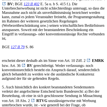
BV
; BGE
123 II 402
E. 5a u. b S. 415 f.). Die
Unterbrecherwerbung ist nicht schlechterdings untersagt, so dass die
Massnahme auch nicht als unverhältnismässig bezeichnet werden
kann, zumal es jedem Veranstalter freisteht, die Programmgestaltung
im Rahmen der weiteren gesetzlichen Regelungen
(Werbezeitbeschränkung usw.) seinen wirtschaftlichen Bedürfnissen
anzupassen. Soweit mit der beanstandeten Beschränkung ein
Eingriff in verfassungs- oder konventionsmässige Rechte verbunden
ist,
BGE
127 II 79
S. 86
erscheint dieser deshalb als im Sinne von Art. 10 Ziff. 2
EMRK
bzw. Art. 36
BV
gerechtfertigt. Weder verfassungs- noch
konventionsrechtlich besteht ein Anspruch darauf, senderechtlich
gleich behandelt zu werden wie die ausländische Konkurrenz
aufgrund der für sie geltenden Regeln.
5. Auch hinsichtlich des konkret beanstandeten Sendemusters
verletzt der angefochtene Entscheid kein Bundesrecht: a) Bei der
Beurteilung, ob eine in sich geschlossene Sendung in Missachtung
von Art. 18 Abs. 2
RTVG
unzulässigerweise mit Werbung
unterbrochen wurde, ist - wie generell bei der Frage, ob