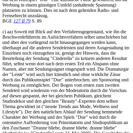
Werbung in einem günstigen Umfeld (anhaltende Spannung)
platzieren zu können. Dies ist nach dem geltenden Radio- und
Fernsehrecht unzulässig.
BGE
127 II 79
S. 89
c) aa) Soweit mit Blick auf den Verfahrensgegenstand, wie ihn die
Beschwerdeführerin im Aufsichtsverfahren selber umschrieben hat
und über den vorliegend nicht hinausgegangen werden kann,
überhaupt auf die anderen Sendeleisten und deren Ausgestaltung im
Einzelnen noch einzugehen ist, genügt der Hinweis, dass die
Beurteilung der Sendung "Cinderella" zu keinem anderen Resultat
führt, selbst wenn dort nach dem ersten Teil ein Abspann ohne
Namen, aber mit Sendungssignet eingespielt wird. Die Dramaturgie
der "Leiste" wird auch hier künstlich und ohne wirkliche Zäsur
durch das Publikumsspiel "Due" unterbrochen, um Sponsoring und
Werbung zu ermöglichen. Der Bogen vom ersten zum zweiten
Sendeteil wird wiederum von der Moderatorin durch die Vorschau
auf diesen gespannt, der bei gleichem Publikum, gleichem
Studiodekor und den gleichen "Beauty"-Experten dem selben
Thema gewidmet ist ("neuste Trends aus Mode, Wellness und
Lifestyle"). Der den natürlichen Ablauf der Sendung hemmende
Charakter der Werbung und des Spiels "Due" wird durch die
ostentative Aufforderung von Präsentatorin und Studiopublikum an
den Zuschauer "Dranne bliebe, dranne bliebe, dranne bliebe"