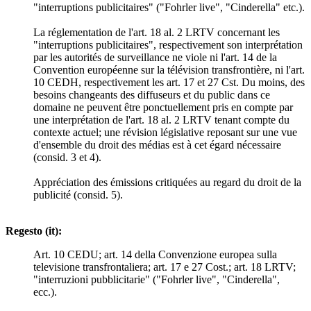
"interruptions publicitaires" ("Fohrler live", "Cinderella" etc.).
La réglementation de l'art. 18 al. 2 LRTV concernant les
"interruptions publicitaires", respectivement son interprétation
par les autorités de surveillance ne viole ni l'art. 14 de la
Convention européenne sur la télévision transfrontière, ni l'art.
10 CEDH, respectivement les art. 17 et 27 Cst. Du moins, des
besoins changeants des diffuseurs et du public dans ce
domaine ne peuvent être ponctuellement pris en compte par
une interprétation de l'art. 18 al. 2 LRTV tenant compte du
contexte actuel; une révision législative reposant sur une vue
d'ensemble du droit des médias est à cet égard nécessaire
(consid. 3 et 4).
Appréciation des émissions critiquées au regard du droit de la
publicité (consid. 5).
Regesto (it):
Art. 10 CEDU; art. 14 della Convenzione europea sulla
televisione transfrontaliera; art. 17 e 27 Cost.; art. 18 LRTV;
"interruzioni pubblicitarie" ("Fohrler live", "Cinderella",
ecc.).