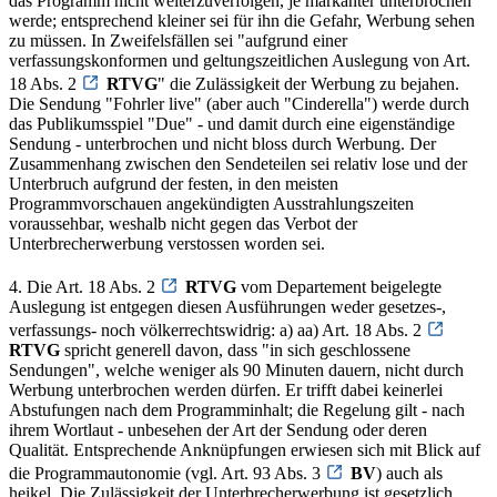
das Programm nicht weiterzuverfolgen, je markanter unterbrochen
werde; entsprechend kleiner sei für ihn die Gefahr, Werbung sehen
zu müssen. In Zweifelsfällen sei "aufgrund einer
verfassungskonformen und geltungszeitlichen Auslegung von Art.
18 Abs. 2
RTVG
" die Zulässigkeit der Werbung zu bejahen.
Die Sendung "Fohrler live" (aber auch "Cinderella") werde durch
das Publikumsspiel "Due" - und damit durch eine eigenständige
Sendung - unterbrochen und nicht bloss durch Werbung. Der
Zusammenhang zwischen den Sendeteilen sei relativ lose und der
Unterbruch aufgrund der festen, in den meisten
Programmvorschauen angekündigten Ausstrahlungszeiten
voraussehbar, weshalb nicht gegen das Verbot der
Unterbrecherwerbung verstossen worden sei.
4. Die Art. 18 Abs. 2
RTVG
vom Departement beigelegte
Auslegung ist entgegen diesen Ausführungen weder gesetzes-,
verfassungs- noch völkerrechtswidrig: a) aa) Art. 18 Abs. 2
RTVG
spricht generell davon, dass "in sich geschlossene
Sendungen", welche weniger als 90 Minuten dauern, nicht durch
Werbung unterbrochen werden dürfen. Er trifft dabei keinerlei
Abstufungen nach dem Programminhalt; die Regelung gilt - nach
ihrem Wortlaut - unbesehen der Art der Sendung oder deren
Qualität. Entsprechende Anknüpfungen erwiesen sich mit Blick auf
die Programmautonomie (vgl. Art. 93 Abs. 3
BV
) auch als
heikel. Die Zulässigkeit der Unterbrecherwerbung ist gesetzlich