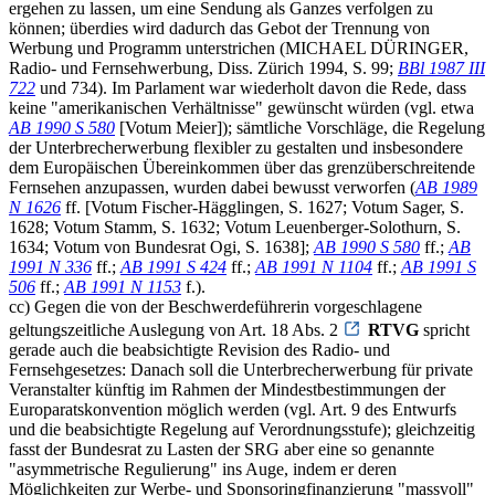
ergehen zu lassen, um eine Sendung als Ganzes verfolgen zu
können; überdies wird dadurch das Gebot der Trennung von
Werbung und Programm unterstrichen (MICHAEL DÜRINGER,
Radio- und Fernsehwerbung, Diss. Zürich 1994, S. 99;
BBl 1987 III
722
und 734). Im Parlament war wiederholt davon die Rede, dass
keine "amerikanischen Verhältnisse" gewünscht würden (vgl. etwa
AB 1990 S 580
[Votum Meier]); sämtliche Vorschläge, die Regelung
der Unterbrecherwerbung flexibler zu gestalten und insbesondere
dem Europäischen Übereinkommen über das grenzüberschreitende
Fernsehen anzupassen, wurden dabei bewusst verworfen (
AB 1989
N 1626
ff. [Votum Fischer-Hägglingen, S. 1627; Votum Sager, S.
1628; Votum Stamm, S. 1632; Votum Leuenberger-Solothurn, S.
1634; Votum von Bundesrat Ogi, S. 1638];
AB 1990 S 580
ff.;
AB
1991 N 336
ff.;
AB 1991 S 424
ff.;
AB 1991 N 1104
ff.;
AB 1991 S
506
ff.;
AB 1991 N 1153
f.).
cc) Gegen die von der Beschwerdeführerin vorgeschlagene
geltungszeitliche Auslegung von Art. 18 Abs. 2
RTVG
spricht
gerade auch die beabsichtigte Revision des Radio- und
Fernsehgesetzes: Danach soll die Unterbrecherwerbung für private
Veranstalter künftig im Rahmen der Mindestbestimmungen der
Europaratskonvention möglich werden (vgl. Art. 9 des Entwurfs
und die beabsichtigte Regelung auf Verordnungsstufe); gleichzeitig
fasst der Bundesrat zu Lasten der SRG aber eine so genannte
"asymmetrische Regulierung" ins Auge, indem er deren
Möglichkeiten zur Werbe- und Sponsoringfinanzierung "massvoll"