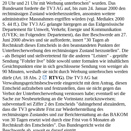
20 Uhr und 21 Uhr mit Werbung unterbrochen" wurden. Das
Bundesamt forderte die TV3 AG auf, bis zum 24. Januar 2000 den
rechtmässigen Zustand wiederherzustellen, ansonsten weitere
administrative Massnahmen ergriffen würden (vgl. Medialex 2000
S. 44 ff.). Die TV3 AG gelangte hiergegen an das Eidgenössische
Departement für Umwelt, Verkehr, Energie und Kommunikation
(UVEK; im Folgenden: Departement), das ihre Beschwerde am 27.
Juni 2000 abwies und sie aufforderte, innert "30 Tagen ab
Rechtskraft dieses Entscheids in den beanstandeten Punkten der
Unterbrecherwerbung den rechtmässigen Zustand herzustellen". Die
- als Beispiel und stellvertretend für die anderen "Leisten" - geprüfte
Sendung "Fohrler live" bilde sowohl unter formalen wie inhaltlichen
Gesichtspunkten eine in sich geschlossene Sendung von weniger als
90 Minuten, weshalb sie nicht durch Werbung unterbrochen werden
dürfe (Art. 18 Abs. 2
RTVG
). Die TV3 AG hat
Verwaltungsgerichtsbeschwerde eingereicht mit dem Antrag, diesen
Entscheid aufzuheben und festzustellen, dass sie nicht gegen das
Verbot der Unterbrecherwerbung verstossen habe; eventuell sei die
Sache zur Neubeurteilung an die Vorinstanz zurückzuweisen;
subeventuell sei Ziffer 2 des Entscheids "dahingehend abzuändern,
dass die TV3 gewährte Frist zur Wiederherstellung des
rechtmässigen Zustandes und zur Berichterstattung an das BAKOM
von 30 Tagen ersetzt wird durch eine Frist von 6 Monaten ab
Rechtskraft des Entscheides". Das Bundesgericht weist die
Beschwerde ab, soweit es darauf eintritt.