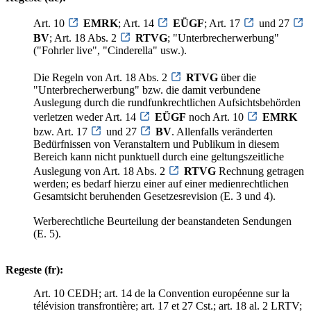
Art. 10
EMRK
; Art. 14
EÜGF
; Art. 17
und 27
BV
; Art. 18 Abs. 2
RTVG
; "Unterbrecherwerbung"
("Fohrler live", "Cinderella" usw.).
Die Regeln von Art. 18 Abs. 2
RTVG
über die
"Unterbrecherwerbung" bzw. die damit verbundene
Auslegung durch die rundfunkrechtlichen Aufsichtsbehörden
verletzen weder Art. 14
EÜGF
noch Art. 10
EMRK
bzw. Art. 17
und 27
BV
. Allenfalls veränderten
Bedürfnissen von Veranstaltern und Publikum in diesem
Bereich kann nicht punktuell durch eine geltungszeitliche
Auslegung von Art. 18 Abs. 2
RTVG
Rechnung getragen
werden; es bedarf hierzu einer auf einer medienrechtlichen
Gesamtsicht beruhenden Gesetzesrevision (E. 3 und 4).
Werberechtliche Beurteilung der beanstandeten Sendungen
(E. 5).
Regeste (fr):
Art. 10 CEDH; art. 14 de la Convention européenne sur la
télévision transfrontière; art. 17 et 27 Cst.; art. 18 al. 2 LRTV;