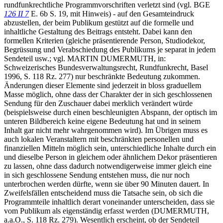
rundfunkrechtliche Programmvorschriften verletzt sind (vgl. BGE
126 II 7
E. 6b S. 19, mit Hinweis) - auf den Gesamteindruck
abzustellen, der beim Publikum gestützt auf die formelle und
inhaltliche Gestaltung des Beitrags entsteht. Dabei kann den
formellen Kriterien (gleiche präsentierende Person, Studiodekor,
Begrüssung und Verabschiedung des Publikums je separat in jedem
Sendeteil usw.; vgl. MARTIN DUMERMUTH, in:
Schweizerisches Bundesverwaltungsrecht, Rundfunkrecht, Basel
1996, S. 118 Rz. 277) nur beschränkte Bedeutung zukommen.
Änderungen dieser Elemente sind jederzeit in bloss graduellem
Masse möglich, ohne dass der Charakter der in sich geschlossenen
Sendung für den Zuschauer dabei merklich verändert würde
(beispielsweise durch einen beschleunigten Abspann, der optisch im
unteren Bildbereich keine eigene Bedeutung hat und in seinem
Inhalt gar nicht mehr wahrgenommen wird). Im Übrigen muss es
auch lokalen Veranstaltern mit beschränkten personellen und
finanziellen Mitteln möglich sein, unterschiedliche Inhalte durch ein
und dieselbe Person in gleichem oder ähnlichem Dekor präsentieren
zu lassen, ohne dass dadurch notwendigerweise immer gleich eine
in sich geschlossene Sendung entstehen muss, die nur noch
unterbrochen werden dürfte, wenn sie über 90 Minuten dauert. In
Zweifelsfällen entscheidend muss die Tatsache sein, ob sich die
Programmteile inhaltlich derart voneinander unterscheiden, dass sie
vom Publikum als eigenständig erfasst werden (DUMERMUTH,
a.a.O., S. 118 Rz. 279). Wesentlich erscheint, ob der Sendeteil