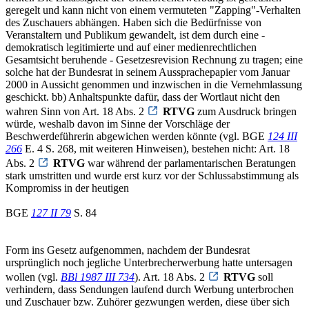
geregelt und kann nicht von einem vermuteten "Zapping"-Verhalten
des Zuschauers abhängen. Haben sich die Bedürfnisse von
Veranstaltern und Publikum gewandelt, ist dem durch eine -
demokratisch legitimierte und auf einer medienrechtlichen
Gesamtsicht beruhende - Gesetzesrevision Rechnung zu tragen; eine
solche hat der Bundesrat in seinem Aussprachepapier vom Januar
2000 in Aussicht genommen und inzwischen in die Vernehmlassung
geschickt. bb) Anhaltspunkte dafür, dass der Wortlaut nicht den
wahren Sinn von Art. 18 Abs. 2
RTVG
zum Ausdruck bringen
würde, weshalb davon im Sinne der Vorschläge der
Beschwerdeführerin abgewichen werden könnte (vgl. BGE
124 III
266
E. 4 S. 268, mit weiteren Hinweisen), bestehen nicht: Art. 18
Abs. 2
RTVG
war während der parlamentarischen Beratungen
stark umstritten und wurde erst kurz vor der Schlussabstimmung als
Kompromiss in der heutigen
BGE
127 II 79
S. 84
Form ins Gesetz aufgenommen, nachdem der Bundesrat
ursprünglich noch jegliche Unterbrecherwerbung hatte untersagen
wollen (vgl.
BBl 1987 III 734
). Art. 18 Abs. 2
RTVG
soll
verhindern, dass Sendungen laufend durch Werbung unterbrochen
und Zuschauer bzw. Zuhörer gezwungen werden, diese über sich