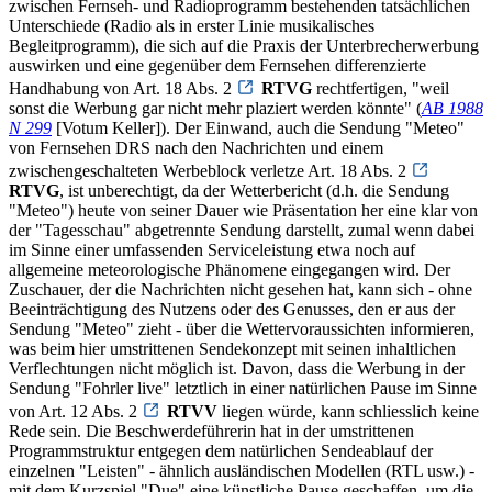
zwischen Fernseh- und Radioprogramm bestehenden tatsächlichen
Unterschiede (Radio als in erster Linie musikalisches
Begleitprogramm), die sich auf die Praxis der Unterbrecherwerbung
auswirken und eine gegenüber dem Fernsehen differenzierte
Handhabung von Art. 18 Abs. 2
RTVG
rechtfertigen, "weil
sonst die Werbung gar nicht mehr plaziert werden könnte" (
AB 1988
N 299
[Votum Keller]). Der Einwand, auch die Sendung "Meteo"
von Fernsehen DRS nach den Nachrichten und einem
zwischengeschalteten Werbeblock verletze Art. 18 Abs. 2
RTVG
, ist unberechtigt, da der Wetterbericht (d.h. die Sendung
"Meteo") heute von seiner Dauer wie Präsentation her eine klar von
der "Tagesschau" abgetrennte Sendung darstellt, zumal wenn dabei
im Sinne einer umfassenden Serviceleistung etwa noch auf
allgemeine meteorologische Phänomene eingegangen wird. Der
Zuschauer, der die Nachrichten nicht gesehen hat, kann sich - ohne
Beeinträchtigung des Nutzens oder des Genusses, den er aus der
Sendung "Meteo" zieht - über die Wettervoraussichten informieren,
was beim hier umstrittenen Sendekonzept mit seinen inhaltlichen
Verflechtungen nicht möglich ist. Davon, dass die Werbung in der
Sendung "Fohrler live" letztlich in einer natürlichen Pause im Sinne
von Art. 12 Abs. 2
RTVV
liegen würde, kann schliesslich keine
Rede sein. Die Beschwerdeführerin hat in der umstrittenen
Programmstruktur entgegen dem natürlichen Sendeablauf der
einzelnen "Leisten" - ähnlich ausländischen Modellen (RTL usw.) -
mit dem Kurzspiel "Due" eine künstliche Pause geschaffen, um die