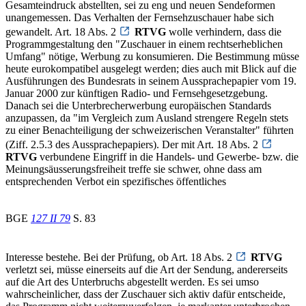
Gesamteindruck abstellten, sei zu eng und neuen Sendeformen
unangemessen. Das Verhalten der Fernsehzuschauer habe sich
gewandelt. Art. 18 Abs. 2
RTVG
wolle verhindern, dass die
Programmgestaltung den "Zuschauer in einem rechtserheblichen
Umfang" nötige, Werbung zu konsumieren. Die Bestimmung müsse
heute eurokompatibel ausgelegt werden; dies auch mit Blick auf die
Ausführungen des Bundesrats in seinem Aussprachepapier vom 19.
Januar 2000 zur künftigen Radio- und Fernsehgesetzgebung.
Danach sei die Unterbrecherwerbung europäischen Standards
anzupassen, da "im Vergleich zum Ausland strengere Regeln stets
zu einer Benachteiligung der schweizerischen Veranstalter" führten
(Ziff. 2.5.3 des Aussprachepapiers). Der mit Art. 18 Abs. 2
RTVG
verbundene Eingriff in die Handels- und Gewerbe- bzw. die
Meinungsäusserungsfreiheit treffe sie schwer, ohne dass am
entsprechenden Verbot ein spezifisches öffentliches
BGE
127 II 79
S. 83
Interesse bestehe. Bei der Prüfung, ob Art. 18 Abs. 2
RTVG
verletzt sei, müsse einerseits auf die Art der Sendung, andererseits
auf die Art des Unterbruchs abgestellt werden. Es sei umso
wahrscheinlicher, dass der Zuschauer sich aktiv dafür entscheide,