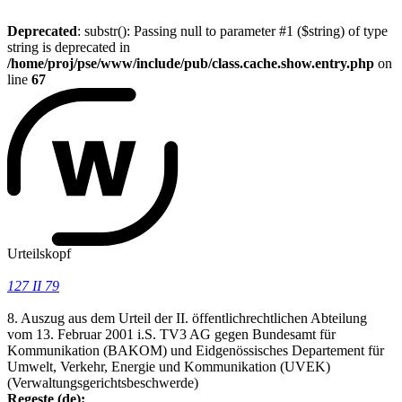
Deprecated
: substr(): Passing null to parameter #1 ($string) of type
string is deprecated in
/home/proj/pse/www/include/pub/class.cache.show.entry.php
on
line
67
Urteilskopf
127 II 79
8. Auszug aus dem Urteil der II. öffentlichrechtlichen Abteilung
vom 13. Februar 2001 i.S. TV3 AG gegen Bundesamt für
Kommunikation (BAKOM) und Eidgenössisches Departement für
Umwelt, Verkehr, Energie und Kommunikation (UVEK)
(Verwaltungsgerichtsbeschwerde)
Regeste (de):