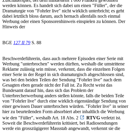
Zuschauerspiel, bei dem mindestens 1'000 Franken gewonnen
werden können. Es handelt sich dabei um einen "Füller", der die
Dramaturgie von "Fohrler live" nicht wirklich unterbricht; es geht
dabei letztlich bloss darum, auch hernach allenfalls noch einmal
Werbung oder einen Sponsorenhinweis einspielen zu können. Der
Hinweis der
BGE
127 II 79
S. 88
Beschwerdeführerin, dass auch mehrere Episoden einer Serie mit
Werbung "unterbrochen" werden dürften, weshalb die umstrittene
Reklame zulässig sein müsse, verkennt, dass die einzelnen Folgen
einer Serie in der Regel in sich dramaturgisch abgeschlossen sind,
was bei den beiden Teilen der Sendung "Fohrler live" nach dem
Gesagten eben gerade nicht der Fall ist. Zu Recht weist das
Bundesamt darauf hin, dass sich das Problem der
Unterbrecherwerbung anders stellen könnte, falls die beiden Teile
von "Fohrler live" durch eine wirklich eigenständige Sendung von
einer gewissen Dauer unterbrochen würden. "Fohrler live" in seiner
hier zu beurteilenden Form absorbiert aber inhaltlich die Werbung
wie den "Füller", weshalb Art. 18 Abs. 2
RTVG
verletzt ist.
Soweit die Beschwerdeführerin kritisiert, bei Radiosendungen
werde ein grosszügigerer Massstab angewandt, verkennt sie die