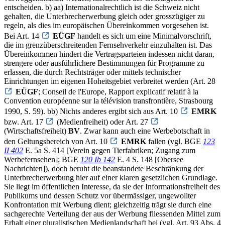
entscheiden. b) aa) Internationalrechtlich ist die Schweiz nicht
gehalten, die Unterbrecherwerbung gleich oder grosszügiger zu
regeln, als dies im europäischen Übereinkommen vorgesehen ist.
Bei Art. 14
EÜGF
handelt es sich um eine Minimalvorschrift,
die im grenzüberschreitenden Fernsehverkehr einzuhalten ist. Das
Übereinkommen hindert die Vertragsparteien indessen nicht daran,
strengere oder ausführlichere Bestimmungen für Programme zu
erlassen, die durch Rechtsträger oder mittels technischer
Einrichtungen im eigenen Hoheitsgebiet verbreitet werden (Art. 28
EÜGF
; Conseil de l'Europe, Rapport explicatif relatif à la
Convention européenne sur la télévision transfrontière, Strasbourg
1990, S. 59). bb) Nichts anderes ergibt sich aus Art. 10
EMRK
bzw. Art. 17
(Medienfreiheit) oder Art. 27
(Wirtschaftsfreiheit)
BV
. Zwar kann auch eine Werbebotschaft in
den Geltungsbereich von Art. 10
EMRK
fallen (vgl. BGE
123
II 402
E. 5a S. 414 [Verein gegen Tierfabriken; Zugang zum
Werbefernsehen]; BGE
120 Ib 142
E. 4 S. 148 [Obersee
Nachrichten]), doch beruht die beanstandete Beschränkung der
Unterbrecherwerbung hier auf einer klaren gesetzlichen Grundlage.
Sie liegt im öffentlichen Interesse, da sie der Informationsfreiheit des
Publikums und dessen Schutz vor übermässiger, ungewollter
Konfrontation mit Werbung dient; gleichzeitig trägt sie durch eine
sachgerechte Verteilung der aus der Werbung fliessenden Mittel zum
Erhalt einer pluralistischen Medienlandschaft bei (vgl. Art. 93 Abs. 4