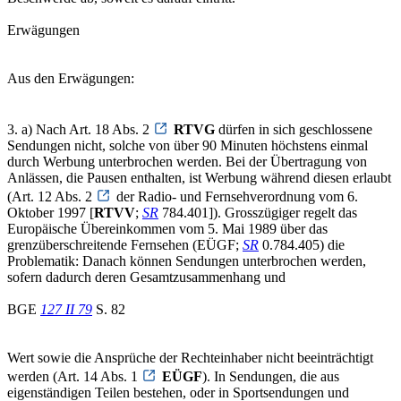
Erwägungen
Aus den Erwägungen:
3. a) Nach Art. 18 Abs. 2
RTVG
dürfen in sich geschlossene
Sendungen nicht, solche von über 90 Minuten höchstens einmal
durch Werbung unterbrochen werden. Bei der Übertragung von
Anlässen, die Pausen enthalten, ist Werbung während diesen erlaubt
(Art. 12 Abs. 2
der Radio- und Fernsehverordnung vom 6.
Oktober 1997 [
RTVV
;
SR
784.401]). Grosszügiger regelt das
Europäische Übereinkommen vom 5. Mai 1989 über das
grenzüberschreitende Fernsehen (EÜGF;
SR
0.784.405) die
Problematik: Danach können Sendungen unterbrochen werden,
sofern dadurch deren Gesamtzusammenhang und
BGE
127 II 79
S. 82
Wert sowie die Ansprüche der Rechteinhaber nicht beeinträchtigt
werden (Art. 14 Abs. 1
EÜGF
). In Sendungen, die aus
eigenständigen Teilen bestehen, oder in Sportsendungen und