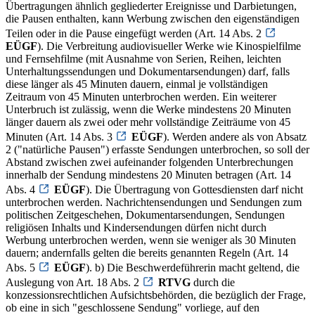
Übertragungen ähnlich gegliederter Ereignisse und Darbietungen,
die Pausen enthalten, kann Werbung zwischen den eigenständigen
Teilen oder in die Pause eingefügt werden (Art. 14 Abs. 2
EÜGF
). Die Verbreitung audiovisueller Werke wie Kinospielfilme
und Fernsehfilme (mit Ausnahme von Serien, Reihen, leichten
Unterhaltungssendungen und Dokumentarsendungen) darf, falls
diese länger als 45 Minuten dauern, einmal je vollständigen
Zeitraum von 45 Minuten unterbrochen werden. Ein weiterer
Unterbruch ist zulässig, wenn die Werke mindestens 20 Minuten
länger dauern als zwei oder mehr vollständige Zeiträume von 45
Minuten (Art. 14 Abs. 3
EÜGF
). Werden andere als von Absatz
2 ("natürliche Pausen") erfasste Sendungen unterbrochen, so soll der
Abstand zwischen zwei aufeinander folgenden Unterbrechungen
innerhalb der Sendung mindestens 20 Minuten betragen (Art. 14
Abs. 4
EÜGF
). Die Übertragung von Gottesdiensten darf nicht
unterbrochen werden. Nachrichtensendungen und Sendungen zum
politischen Zeitgeschehen, Dokumentarsendungen, Sendungen
religiösen Inhalts und Kindersendungen dürfen nicht durch
Werbung unterbrochen werden, wenn sie weniger als 30 Minuten
dauern; andernfalls gelten die bereits genannten Regeln (Art. 14
Abs. 5
EÜGF
). b) Die Beschwerdeführerin macht geltend, die
Auslegung von Art. 18 Abs. 2
RTVG
durch die
konzessionsrechtlichen Aufsichtsbehörden, die bezüglich der Frage,
ob eine in sich "geschlossene Sendung" vorliege, auf den