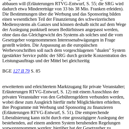
abbauen will (Erläuterungen RTVG-Entwurf, S. 55; die SRG wird
dadurch etwa Mindererträge von 33 bis 38 Mio. Franken erleiden).
Die Bestimmungen über die Werbung und das Sponsoring bilden
einen wesentlichen Teil der Finanzierung des schweizerischen
Mediensystems als Ganzes und können deshalb nicht auf dem Wege
der Auslegung punktuell neuen Bedürfnissen angepasst werden,
ohne dass das Gleichgewicht des Systems als solches und die vom
Gesetzgeber vorgenommenen Interessenabwägungen in Frage
gestellt würden. Die Anpassung an die europäischen
Werbevorschriften soll nach dem vorgeschlagenen "dualen" System
(gestärkter Service public der SRG durch gezielte Konzentration des
Leistungsauftrags und der Mittel bei gleichzeitig
BGE
127 II 79
S. 85
erweitertem und erleichtertem Marktzugang für private Veranstalter;
Erläuterungen RTVG-Entwurf, S. 12) mit einem Ausschluss der
privaten Veranstalter von den Gebührengeldern verbunden werden,
wobei diese zum Ausgleich hierfür mehr Möglichkeiten erhielten,
ihre Programme mit Werbung und Sponsoring zu finanzieren
(Erläuterungen RTVG-Entwurf, S. 51). Die entsprechende
Liberalisierung kann nicht durch eine grosszügigere Auslegung der
bestehenden, auf einem anderen System beruhenden Regelungen
vorweggenommen werden; hierüber hat der Gesetzgeber zu