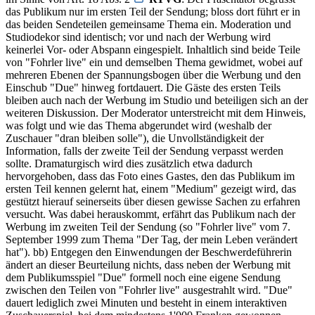
das Publikum nur im ersten Teil der Sendung; bloss dort führt er in
das beiden Sendeteilen gemeinsame Thema ein. Moderation und
Studiodekor sind identisch; vor und nach der Werbung wird
keinerlei Vor- oder Abspann eingespielt. Inhaltlich sind beide Teile
von "Fohrler live" ein und demselben Thema gewidmet, wobei auf
mehreren Ebenen der Spannungsbogen über die Werbung und den
Einschub "Due" hinweg fortdauert. Die Gäste des ersten Teils
bleiben auch nach der Werbung im Studio und beteiligen sich an der
weiteren Diskussion. Der Moderator unterstreicht mit dem Hinweis,
was folgt und wie das Thema abgerundet wird (weshalb der
Zuschauer "dran bleiben solle"), die Unvollständigkeit der
Information, falls der zweite Teil der Sendung verpasst werden
sollte. Dramaturgisch wird dies zusätzlich etwa dadurch
hervorgehoben, dass das Foto eines Gastes, den das Publikum im
ersten Teil kennen gelernt hat, einem "Medium" gezeigt wird, das
gestützt hierauf seinerseits über diesen gewisse Sachen zu erfahren
versucht. Was dabei herauskommt, erfährt das Publikum nach der
Werbung im zweiten Teil der Sendung (so "Fohrler live" vom 7.
September 1999 zum Thema "Der Tag, der mein Leben verändert
hat"). bb) Entgegen den Einwendungen der Beschwerdeführerin
ändert an dieser Beurteilung nichts, dass neben der Werbung mit
dem Publikumsspiel "Due" formell noch eine eigene Sendung
zwischen den Teilen von "Fohrler live" ausgestrahlt wird. "Due"
dauert lediglich zwei Minuten und besteht in einem interaktiven