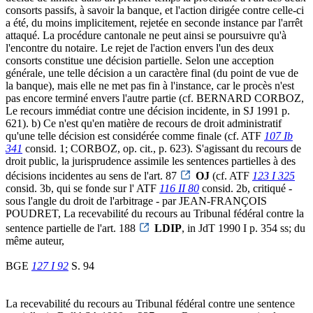
consorts passifs, à savoir la banque, et l'action dirigée contre celle-ci
a été, du moins implicitement, rejetée en seconde instance par l'arrêt
attaqué. La procédure cantonale ne peut ainsi se poursuivre qu'à
l'encontre du notaire. Le rejet de l'action envers l'un des deux
consorts constitue une décision partielle. Selon une acception
générale, une telle décision a un caractère final (du point de vue de
la banque), mais elle ne met pas fin à l'instance, car le procès n'est
pas encore terminé envers l'autre partie (cf. BERNARD CORBOZ,
Le recours immédiat contre une décision incidente, in SJ 1991 p.
621). b) Ce n'est qu'en matière de recours de droit administratif
qu'une telle décision est considérée comme finale (cf. ATF
107 Ib
341
consid. 1; CORBOZ, op. cit., p. 623). S'agissant du recours de
droit public, la jurisprudence assimile les sentences partielles à des
décisions incidentes au sens de l'art. 87
OJ
(cf. ATF
123 I 325
consid. 3b, qui se fonde sur l' ATF
116 II 80
consid. 2b, critiqué -
sous l'angle du droit de l'arbitrage - par JEAN-FRANÇOIS
POUDRET, La recevabilité du recours au Tribunal fédéral contre la
sentence partielle de l'art. 188
LDIP
, in JdT 1990 I p. 354 ss; du
même auteur,
BGE
127 I 92
S. 94
La recevabilité du recours au Tribunal fédéral contre une sentence