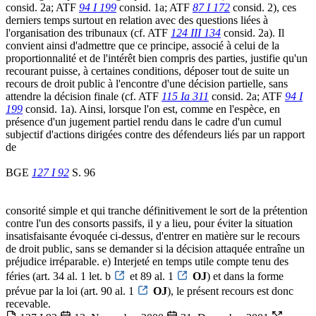
consid. 2a; ATF
94 I 199
consid. 1a; ATF
87 I 172
consid. 2), ces
derniers temps surtout en relation avec des questions liées à
l'organisation des tribunaux (cf. ATF
124 III 134
consid. 2a). Il
convient ainsi d'admettre que ce principe, associé à celui de la
proportionnalité et de l'intérêt bien compris des parties, justifie qu'un
recourant puisse, à certaines conditions, déposer tout de suite un
recours de droit public à l'encontre d'une décision partielle, sans
attendre la décision finale (cf. ATF
115 Ia 311
consid. 2a; ATF
94 I
199
consid. 1a). Ainsi, lorsque l'on est, comme en l'espèce, en
présence d'un jugement partiel rendu dans le cadre d'un cumul
subjectif d'actions dirigées contre des défendeurs liés par un rapport
de
BGE
127 I 92
S. 96
consorité simple et qui tranche définitivement le sort de la prétention
contre l'un des consorts passifs, il y a lieu, pour éviter la situation
insatisfaisante évoquée ci-dessus, d'entrer en matière sur le recours
de droit public, sans se demander si la décision attaquée entraîne un
préjudice irréparable. e) Interjeté en temps utile compte tenu des
féries (art. 34 al. 1 let. b
et 89 al. 1
OJ
) et dans la forme
prévue par la loi (art. 90 al. 1
OJ
), le présent recours est donc
recevable.