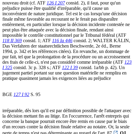
nouveau droit (cf. ATF
126 I 207
consid. 2), il faut, pour qu'un
préjudice puisse être qualifié d'irréparable, qu'il cause un
inconvénient de nature juridique. Tel est le cas lorsqu'une décision
finale même favorable au recourant ne le ferait pas disparaître
entièrement, en particulier lorsque la décision incidente contestée ne
peut plus être attaquée avec la décision finale, rendant ainsi
impossible le contrôle constitutionnel par le Tribunal fédéral (ATF
118 II 369
consid. 1; ATF
116 Ia 446
consid. 2; WALTER KÄLIN,
Das Verfahren der staatsrechtlichen Beschwerde, 2e éd., Berne
1994, p. 342 et les références citées). En revanche, un dommage de
pur fait, tel que la prolongation de la procédure ou un accroissement
des frais de celle-ci, n'est pas considéré comme irréparable (ATF
123
I 325
consid. 3c p. 328 s.; ATF
122 I 39
consid. 1a/bb p. 42). Un
jugement partiel portant sur une question matérielle ne remplira en
pratique quasiment jamais les exigences liées au préjudice
BGE
127 I 92
S. 95
irréparable, dès lors qu'il est par définition possible de l'attaquer avec
la décision mettant fin au litige. En l'occurrence, l'arrêt entrepris qui
concerne la banque pourrait encore être remis en cause par le biais
d'un recours contre la décision finale relative au notaire. Or, la seule
perte de temps n'est pas déterminante au regard de l'art. 87
OJ
.