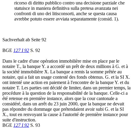
ricorso di diritto pubblico contro una decisione parziale che
statuisce in maniera definitiva sulla pretesa avanzata nei
confronti di uno dei litisconsorti, anche se questa causa
avrebbe potuto essere avviata separatamente (consid. 1).
Sachverhalt ab Seite 92
BGE
127 I 92
S. 92
Dans le cadre d'une opération immobilière mise en place par le
notaire T., la banque Y. a accordé un prêt de deux millions à G. et à
la société immobilière X. La banque a remis la somme prêtée au
notaire, qui a fait un usage contesté des fonds obtenus. G. et la SI X.
ont intenté une action en paiement à l'encontre de la banque Y. et du
notaire T. Les parties ont décidé de limiter, dans un premier temps, la
procédure à la question de la responsabilité de la banque. Celle-ci a
été retenue en première instance, alors que la cour cantonale a
considéré, dans un arrêt du 23 juin 2000, que la banque ne devait
pas répondre du dommage que prétendaient avoir subi G. et la SI
X., tout en renvoyant la cause à l'autorité de première instance pour
suite d'instruction.
BGE
127 I 92
S. 93