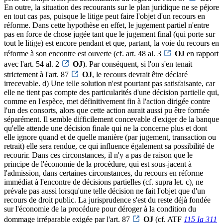
En outre, la situation des recourants sur le plan juridique ne se péjore
en tout cas pas, puisque le litige peut faire l'objet d'un recours en
réforme. Dans cette hypothèse en effet, le jugement partiel n'entre
pas en force de chose jugée tant que le jugement final (qui porte sur
tout le litige) est encore pendant et que, partant, la voie du recours en
réforme à son encontre est ouverte (cf. art. 48 al. 3
OJ
en rapport
avec l'art. 54 al. 2
OJ
). Par conséquent, si l'on s'en tenait
strictement à l'art. 87
OJ
, le recours devrait être déclaré
irrecevable. d) Une telle solution n'est pourtant pas satisfaisante, car
elle ne tient pas compte des particularités d'une décision partielle qui,
comme en l'espèce, met définitivement fin à l'action dirigée contre
l'un des consorts, alors que cette action aurait aussi pu être formée
séparément. Il semble difficilement concevable d'exiger de la banque
qu'elle attende une décision finale qui ne la concerne plus et dont
elle ignore quand et de quelle manière (par jugement, transaction ou
retrait) elle sera rendue, ce qui influence également sa possibilité de
recourir. Dans ces circonstances, il n'y a pas de raison que le
principe de l'économie de la procédure, qui est sous-jacent à
l'admission, dans certaines circonstances, du recours en réforme
immédiat à l'encontre de décisions partielles (cf. supra let. c), ne
prévale pas aussi lorsqu'une telle décision ne fait l'objet que d'un
recours de droit public. La jurisprudence s'est du reste déjà fondée
sur l'économie de la procédure pour déroger à la condition du
dommage irréparable exigée par l'art. 87
OJ
(cf. ATF
115 Ia 311