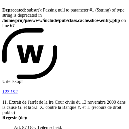
Deprecated
: substr(): Passing null to parameter #1 ($string) of type
string is deprecated in
/home/proj/pse/www/include/pub/class.cache.show.entry.php
on
line
67
Urteilskopf
127 I 92
11. Extrait de l'arrêt de la Ire Cour civile du 13 novembre 2000 dans
la cause G. et la S.I. X. contre la Banque Y. et T. (recours de droit
public)
Regeste (de):
Art. 87 OG; Teilentscheid.