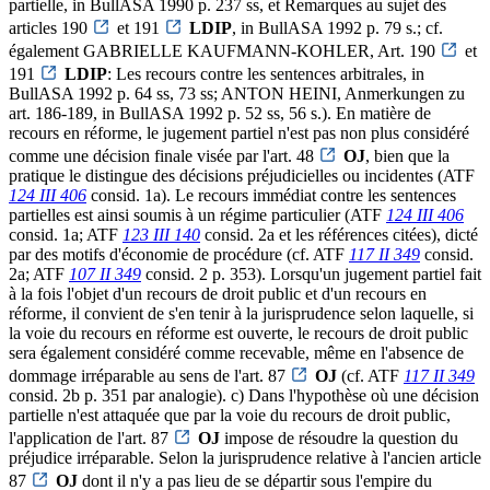
partielle, in BullASA 1990 p. 237 ss, et Remarques au sujet des
articles 190
et 191
LDIP
, in BullASA 1992 p. 79 s.; cf.
également GABRIELLE KAUFMANN-KOHLER, Art. 190
et
191
LDIP
: Les recours contre les sentences arbitrales, in
BullASA 1992 p. 64 ss, 73 ss; ANTON HEINI, Anmerkungen zu
art. 186-189, in BullASA 1992 p. 52 ss, 56 s.). En matière de
recours en réforme, le jugement partiel n'est pas non plus considéré
comme une décision finale visée par l'art. 48
OJ
, bien que la
pratique le distingue des décisions préjudicielles ou incidentes (ATF
124 III 406
consid. 1a). Le recours immédiat contre les sentences
partielles est ainsi soumis à un régime particulier (ATF
124 III 406
consid. 1a; ATF
123 III 140
consid. 2a et les références citées), dicté
par des motifs d'économie de procédure (cf. ATF
117 II 349
consid.
2a; ATF
107 II 349
consid. 2 p. 353). Lorsqu'un jugement partiel fait
à la fois l'objet d'un recours de droit public et d'un recours en
réforme, il convient de s'en tenir à la jurisprudence selon laquelle, si
la voie du recours en réforme est ouverte, le recours de droit public
sera également considéré comme recevable, même en l'absence de
dommage irréparable au sens de l'art. 87
OJ
(cf. ATF
117 II 349
consid. 2b p. 351 par analogie). c) Dans l'hypothèse où une décision
partielle n'est attaquée que par la voie du recours de droit public,
l'application de l'art. 87
OJ
impose de résoudre la question du
préjudice irréparable. Selon la jurisprudence relative à l'ancien article
87
OJ
dont il n'y a pas lieu de se départir sous l'empire du