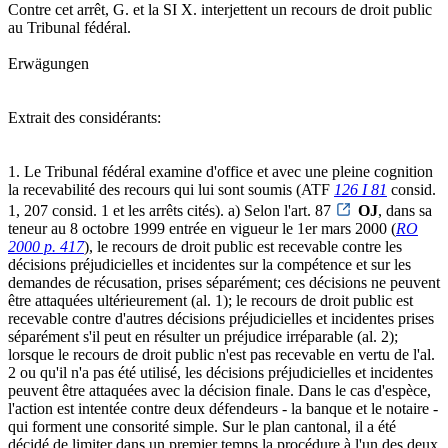
Contre cet arrêt, G. et la SI X. interjettent un recours de droit public
au Tribunal fédéral.
Erwägungen
Extrait des considérants:
1. Le Tribunal fédéral examine d'office et avec une pleine cognition
la recevabilité des recours qui lui sont soumis (ATF
126 I 81
consid.
1, 207 consid. 1 et les arrêts cités). a) Selon l'art. 87
OJ
, dans sa
teneur au 8 octobre 1999 entrée en vigueur le 1er mars 2000 (
RO
2000 p. 417
), le recours de droit public est recevable contre les
décisions préjudicielles et incidentes sur la compétence et sur les
demandes de récusation, prises séparément; ces décisions ne peuvent
être attaquées ultérieurement (al. 1); le recours de droit public est
recevable contre d'autres décisions préjudicielles et incidentes prises
séparément s'il peut en résulter un préjudice irréparable (al. 2);
lorsque le recours de droit public n'est pas recevable en vertu de l'al.
2 ou qu'il n'a pas été utilisé, les décisions préjudicielles et incidentes
peuvent être attaquées avec la décision finale. Dans le cas d'espèce,
l'action est intentée contre deux défendeurs - la banque et le notaire -
qui forment une consorité simple. Sur le plan cantonal, il a été
décidé de limiter dans un premier temps la procédure à l'un des deux