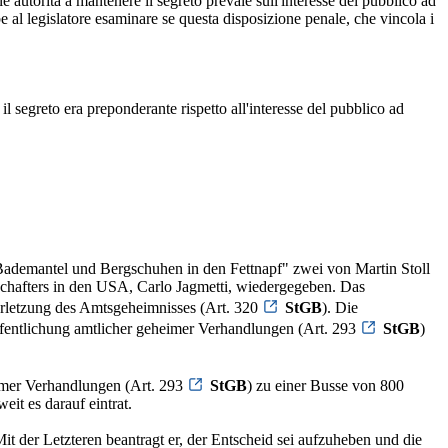
elle autorità a mantenere il segreto prevale sull'interesse del pubblico ad
e al legislatore esaminare se questa disposizione penale, che vincola i
 il segreto era preponderante rispetto all'interesse del pubblico ad
 Bademantel und Bergschuhen in den Fettnapf" zwei von Martin Stoll
tschafters in den USA, Carlo Jagmetti, wiedergegeben. Das
erletzung des Amtsgeheimnisses (Art. 320
StGB
). Die
öffentlichung amtlicher geheimer Verhandlungen (Art. 293
StGB
)
eimer Verhandlungen (Art. 293
StGB
) zu einer Busse von 800
t es darauf eintrat.
it der Letzteren beantragt er, der Entscheid sei aufzuheben und die