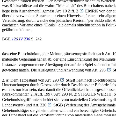
Gespräche führen müssen. Der Beschwerdeführer macht im Weiteren gel
was Rückschlüsse auf die wahre "Mentalität" des Botschafters nahe leg
liege kein Ausnahmefall gemäss Art. 10 Ziff. 2
EMRK
vor, der e
über die verwendete Sprache nur einen Hinweis auf einen sehr allgeme
Vereinbarung, durch welche den jüdischen Kreisen "per Saldo aller An
erachteten Variante eines "Deals", die damals ohnehin schon in Polit
gefährden können,
BGE
126 IV 236
S. 242
dass eine Einschränkung der Meinungsäusserungsfreiheit nach Art. 10
materielle Geheimnisgehalt ab, der eine Einschränkung der Meinungsä
Instanzen vorgenommene Abwägung der auf dem Spiel stehenden Inte
gewichtet hätten. Die Auslegung und Anwendung von Art. 293
S
2. a) Dem Tatbestand von Art. 293
StGB
liegt nach R-echtsprech
Untersuchungen durch Gesetz oder durch Beschluss der Behörde "als geh
es muss nur klar sein, dass damit die Öffentlichkeit hat ausgeschlo
Kurzkommentar, 2. Aufl. 1997, Art. 293 N. 2; STRATENWERTH, Schweiz
Geheimnisbegriff unterscheidet sich vom materiellen Geheimnisbegrif
Landesverrat) und Art. 320
StGB
(Verletzung des Amtsgeheimnisse
Geheimnisträger sie geheim halten will und ein berechtigtes Geheim
der Tatbestand auf die Veröffentlichung von materiellen Geheimnis