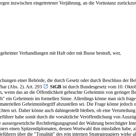
wegen inzwischen eingetretener Verjährung, an die Vorinstanz zurückz
geheimer Verhandlungen mit Haft oder mit Busse bestraft, wer,
uchungen einer Behörde, die durch Gesetz oder durch Beschluss der Be
afbar (Abs. 2). Art. 293
StGB
ist durch Bundesgesetz vom 10. Oktobe
 wenn das an die Öffentlichkeit gebrachte Geheimnis von geringer Bedeut
ich" ein Geheimnis im formellen Sinne. Allerdings könne man sich frag
teriellen Geheimnisbegriff abzustellen sei. Die Frage könne jedoch of
achten sei. Daher könne auch dahingestellt bleiben, ob eine Verurteilun
führer habe somit durch die vorsätzliche Veröffentlichung von Auszüg
 aussergesetzliche Rechtfertigungsgrund der Wahrung berechtigter Int
apiers einen Spitzendiplomaten, dessen Wortwahl ihm missfallen habe, 
rers über die "Tonalität" des rein internen Strategiepapiers wirke all