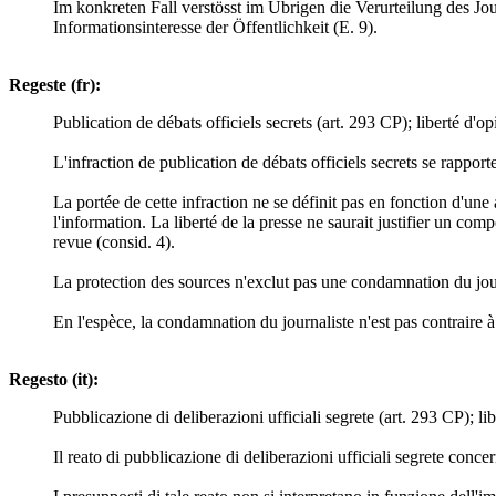
Im konkreten Fall verstösst im Übrigen die Verurteilung des Jou
Informationsinteresse der Öffentlichkeit (E. 9).
Regeste (fr):
Publication de débats officiels secrets (art. 293 CP); liberté d'o
L'infraction de publication de débats officiels secrets se rapport
La portée de cette infraction ne se définit pas en fonction d'une 
l'information. La liberté de la presse ne saurait justifier un compo
revue (consid. 4).
La protection des sources n'exclut pas une condamnation du journ
En l'espèce, la condamnation du journaliste n'est pas contraire à l
Regesto (it):
Pubblicazione di deliberazioni ufficiali segrete (art. 293 CP); l
Il reato di pubblicazione di deliberazioni ufficiali segrete conce