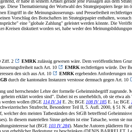
tend, er habe in seinem Artikel gerade jene Passagen aus dem Strategi
e. Diese Thematisierung der Wortwahl des Strategiepapiers liege im öff
inen Eingriff in die Meinungsäusserungs- und Pressefreiheit rechtferti
inen Vorschlag des Botschafters im Strategiepapier enthalten, wonach 
sprüche" eine "globale Zahlung" geleistet werden könnte. Die Veröffen
iker-Kreisen diskutiert worden sei, habe weder den Meinungsbildungsproz
 Ziff. 2
EMRK
zulässig gewesen wäre. Dem veröffentlichten Grun
usserungsfreiheit nach Art. 10
EMRK
rechtfertigen würde. Der B
ressen den sich aus Art. 10
EMRK
ergebenden Anforderungen nich
tGB
durch die kantonalen Instanzen verstosse demnach gegen Art. 10
ung und herrschender Lehre der formelle Geheimnisbegriff zugrunde. M
eim erklärt worden sind". Dabei ist es unerheblich, ob sie etwa als "s
ssen werden wollen (BGE
114 IV 34
E. 2b; BGE
108 IV 185
E. 1a; BGE
erisches Strafrecht, Besonderer Teil II, 5. Aufl. 2000, § 51 N. 48;
f, welcher den meisten Tatbeständen des StGB betreffend Geheimnisver
s). In diesem materiellen Sinne geheim ist eine Tatsache, wenn sie nu
haltungsinteresse hat (BGE
103 IV 284
). Manche Autoren plädieren für 
sen von erheblicher Bedeutung zu beschränken (DENIS BARRELET, Les i