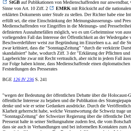
StGB
auf Publikationen von Medienschaffenden nur anwendbar, wo 
Sinne von Art. 10 Ziff. 2
EMRK
mit Rücksicht auf die nationalen
erklärten Dokuments unter Strafe zu stellen. Der Richter habe eine 
erfüllt sei, die eine Einschränkung der Meinungsäusserungs- und Pres
Medienschaffenden vor Eingriffen in die Meinungs- und Pressefreiheit,
definierten Ausnahmefällen möglich, wo es um Geheimnisse von auss
vorliegenden Fall das Interesse der Öffentlichkeit an der Wiedergabe
Beschwerdeführer weist zur Begründung im Einzelnen u.a. auf die St
zwar kritisiert, dass die "SonntagsZeitung" "durch die verkürzte Dar
skandalisiert" habe, wodurch Ziff. 3 der "Erklärung der Pflichten und 
Lageberichte zwar mit Recht vertraulich, aber nicht in jedem Fall äus
zur Folge haben könne, dass Medienschaffende einen diplomatischen Ber
Feststellungen des Presserates
BGE
126 IV 236
S. 241
"wegen der Bedeutung der öffentlichen Debatte über die Holocaust-G
öffentliche Interesse zu bejahen und die Publikation des Strategiepapi
denke und wie er seine Gedanken ausdrücke. Durch die Veröffentlich
Klarheit geherrscht habe, welche Verantwortung die Schweiz trage und
"SonntagsZeitung" der Schweizer Regierung über die öffentliche De
Presserat halte in seiner Stellungnahme zudem fest, die vom Botschafte
dass sie auch in Verhandlungen und bei informellen Kontakten zum A