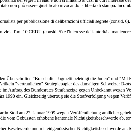
portanza dei segreti rivelati e non si limitano ai casi in cui l'interesse d
itato non può essere giustificato invocando la libertà di stampa. Incomb
rnalista per pubblicazione di deliberazioni ufficiali segrete (consid. 6).
on viola l'art. 10 CEDU (consid. 5) e l'interesse dell'autorità a mantenere
en Überschriften "Botschafter Jagmetti beleidigt die Juden" und "Mit
 Artikeln "vertraulichen" Strategiepapier des damaligen Schweizer B-o
ete im Auftrag des Bundesrates Strafanzeige gegen Unbekannt wegen V
rz 1998 ein. Gleichzeitig übertrug sie die Strafverfolgung wegen Ver
e Martin Stoll am 22. Januar 1999 wegen Veröffentlichung amtlicher geh
ie vom Gebüssten erhobene kantonale Nichtigkeitsbeschwerde ab, sowei
licher Beschwerde und mit eidgenössischer Nichtigkeitsbeschwerde an. M