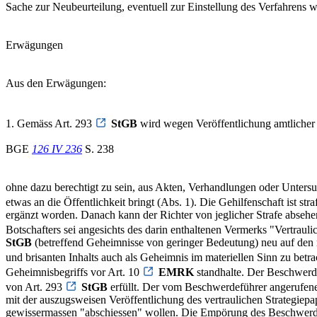
Sache zur Neubeurteilung, eventuell zur Einstellung des Verfahrens 
Erwägungen
Aus den Erwägungen:
1. Gemäss Art. 293
StGB
wird wegen Veröffentlichung amtlicher 
BGE
126 IV 236
S. 238
ohne dazu berechtigt zu sein, aus Akten, Verhandlungen oder Unters
etwas an die Öffentlichkeit bringt (Abs. 1). Die Gehilfenschaft ist str
ergänzt worden. Danach kann der Richter von jeglicher Strafe absehen,
Botschafters sei angesichts des darin enthaltenen Vermerks "Vertraul
StGB
(betreffend Geheimnisse von geringer Bedeutung) neu auf den ma
und brisanten Inhalts auch als Geheimnis im materiellen Sinn zu betr
Geheimnisbegriffs vor Art. 10
EMRK
standhalte. Der Beschwerde
von Art. 293
StGB
erfüllt. Der vom Beschwerdeführer angerufene
mit der auszugsweisen Veröffentlichung des vertraulichen Strategiep
gewissermassen "abschiessen" wollen. Die Empörung des Beschwerdefüh