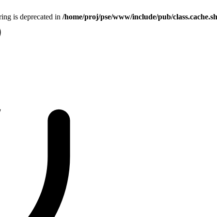
tring is deprecated in
/home/proj/pse/www/include/pub/class.cache.s