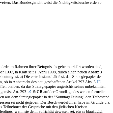
uweisen. Das Bundesgericht weist die Nichtigkeitsbeschwerde ab.
hörde im Rahmen ihrer Befugnis als geheim erklärt worden sind,
r 1997, in Kraft seit 1. April 1998, durch einen neuen Absatz 3
ung ist. a) Die erste Instanz hält fest, das Strategiepapier des
en, ob in Anbetracht des neu geschaffenen Artikel 293 Abs. 3
fen bleiben, da das Strategiepapier angesichts seines unbekannten
g gemäss Art. 293
StGB
auf der Grundlage des weiten formellen
en aus dem Strategiepapier in der "SonntagsZeitung" den Tatbestand
eressen sei nicht gegeben. Der Beschwerdeführer habe im Grunde u.a.
als Teilnehmer der Gespräche mit den jüdischen Kreisen
erdings, wenn sie denn aufrichtig gewesen sei, etwas blauäugig.