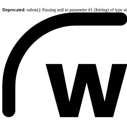
Deprecated
: substr(): Passing null to parameter #1 ($string) of type s