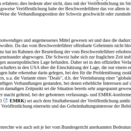
zu erfahren; dies bedeute aber nicht, dass mit der Veröffentlichung im 
gsweise Veröffentlichung habe der Beschwerdeführer das vor allem in
 Weise die Verhandlungsposition der Schweiz geschwächt oder zumindest
 notwendiges und angemessenes Mittel gewesen sei und dass die dadurch
 wollen. Da das vom Beschwerdeführer offenbarte Geheimnis nicht blos
anz hat im Rahmen der Beurteilung der vom Beschwerdeführer erhobenen 
geneinander abgewogen. Die Schweiz habe sich zur fraglichen Zeit ins
en aussenpolitischen Lage befunden. Daher sei in den offiziellen Verl
chafters in den USA über die Einschätzung der Lage, die nur einem e
gen habe erkennbar darin gelegen, bei den für die Problemlösung zus
n, u.a. die Variante eines "Deals", d.h. der Vereinbarung einer "globa
tigen Verhandlungen gestanden, bei denen erhebliche Interessen auf de
Im damaligen Zeitpunkt sei die Situation bereits sehr angespannt gewes
rer macht geltend, bei der gebotenen verfassungs- und EMRK-konform
10
EMRK
) sei auch dem Straftatbestand der Veröffentlichung amtl
er Veröffentlichung einerseits und das Geheimhaltungsinteresse der Be
echte wie auch seit je her vom Bundesgericht anerkannten Bedeutung d