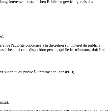
ungsinteresse der staatlichen Behörden gewichtiger als das
e).
êt de l'autorité concernée à la discrétion sur l'intérêt du public à
as échéant si cette disposition pénale, qui lie les tribunaux, doit être
ait sur celui du public à l'information (consid. 9).
enza).