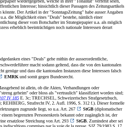
epapier wiedergegeben, welche in ihrer "Tonalität" verfehlt seien,
entlichen Interesse; hinsichtlich dieser Passagen des Zeitungsartikels
gen könnte. Der Artikel in der "SonntagsZeitung" habe ausser Angaben
u.a. die Möglichkeit eines "Deals" bestehe, nämlich einer
tlichung dieser vom Botschafter im Strategiepapier u.a. als möglich
ess erheblich beeinträchtigen noch nationale Interessen derart
dgedanken eines "Deals" gehe mithin der ausserordentliche,
eschwerdeführer macht sodann geltend, dass die von den kantonalen
t genüge und dass die kantonalen Instanzen diese Interessen falsch
EMRK
und somit gegen Bundesrecht.
assgebend ist allein, ob die Akten, Verhandlungen oder
treng geheim" oder bloss als "vertraulich" klassifiziert worden sind;
107 IV 185
E. 3c; TRECHSEL, Schweizerisches Strafgesetzbuch,
 REHBERG, Strafrecht IV, 2. Aufl. 1996, S. 312 f.). Dieser formelle
letzungen zugrunde liegt, so u.a. Art. 267
StGB
(diplomatischer
r einem begrenzten Personenkreis bekannt oder zugänglich ist, der
eine ersatzlose Streichung von Art. 293
StGB
. Zumindest aber sei
ndiscrétions commises par la voie de la presse, SJZ 79/1983 S. 17