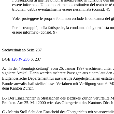
I presupposti di tale reato non si interpretano in funzione dell'im
essere informato. Un comportamento costitutivo del reato testé c
tribunali, debba eventualmente essere riesaminata (consid. 4).
Voler proteggere le proprie fonti non esclude la condanna del gio
Per il sovrappiù, nella fattispecie, la condanna del giornalista n
essere informato (consid. 9).
Sachverhalt ab Seite 237
BGE
126 IV 236
S. 237
A.- In der "SonntagsZeitung" vom 26. Januar 1997 erschienen unter d
signierte Artikel. Darin werden mehrere Passagen aus einem laut den
Eidgenössische Departement für auswärtige Angelegenheiten erstatt
Bundesanwaltschaft stellte dieses Verfahren mit Verfügung vom 6. Mä
dem Kanton Zürich.
B.- Der Einzelrichter in Strafsachen des Bezirkes Zürich verurteilt
Franken. Am 25. Mai 2000 wies das Obergericht des Kantons Zürich d
C.- Martin Stoll ficht den Entscheid des Obergerichts mit staatsrecht