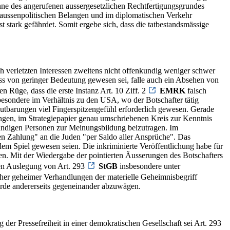
Sinne des angerufenen aussergesetzlichen Rechtfertigungsgrundes
 aussenpolitischen Belangen und im diplomatischen Verkehr
 stark gefährdet. Somit ergebe sich, dass die tatbestandsmässige
 verletzten Interessen zweitens nicht offenkundig weniger schwer
s von geringer Bedeutung gewesen sei, falle auch ein Absehen von
Rüge, dass die erste Instanz Art. 10 Ziff. 2
EMRK
falsch
besondere im Verhältnis zu den USA, wo der Botschafter tätig
autbarungen viel Fingerspitzengefühl erforderlich gewesen. Gerade
ngen, im Strategiepapier genau umschriebenen Kreis zur Kenntnis
tändigen Personen zur Meinungsbildung beizutragen. Im
len Zahlung" an die Juden "per Saldo aller Ansprüche". Das
m Spiel gewesen seien. Die inkriminierte Veröffentlichung habe für
en. Mit der Wiedergabe der pointierten Äusserungen des Botschafters
en Auslegung von Art. 293
StGB
insbesondere unter
icher geheimer Verhandlungen der materielle Geheimnisbegriff
hörde andererseits gegeneinander abzuwägen.
er Pressefreiheit in einer demokratischen Gesellschaft sei Art. 293