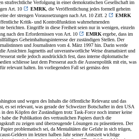
 strafrechtliche Verfolgung in einer demokratischen Gesellschaft im
egen Art. 10
EMRK
, die Veröffentlichung jedes formell geheim
eine der strengen Voraussetzungen nach Art. 10 Ziff. 2
EMRK
öffentliche Kritik- und Kontrollfunktion wahrnehmenden
 berichten. Eingriffe in diese Freiheit seien nur in wenigen, einzeln
ng nach den Erfordernissen von Art. 10
EMRK
ergebe, dass im
llfälliges Geheimhaltungsinteresse der zuständigen Stellen. Der
rnalistinnen und Journalisten vom 4. März 1997 hin. Darin werde
 die Ansichten Jagmettis auf unverantwortliche Weise dramatisiert und
esserat stelle jedoch ausdrücklich fest, dass interne diplomatische
edien schliesse laut dem Presserat auch die Aussenpolitik mit ein, was
für relevant halten. Im vorliegenden Fall sei gemäss den
hington und wegen des Inhalts die öffentliche Relevanz und das
fest, es sei relevant, was gerade der Schweizer Botschafter in den USA
s in den Köpfen der Zuständigen trotz Task-Force noch immer keine
 habe die Publikation des vertraulichen Papiers durch die
ngskraft zu zeigen und überzeugende Lösungen zu präsentieren. Der
Papier problematisch sei, da Mentalitäten die Gefahr in sich trügen,
ust-Geldern im letzten halben Jahr seiner Amtszeit wichtige