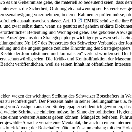
es um Geheimnisse gehe, die materiell so bedeutend seien, dass deren
 Interessen, die Sicherheit, Ordnung etc. notwendig sei. Es verstosse g
Interessenabwägung vorzunehmen, in deren Rahmen er prüfen müsse, ob 
sefreiheit ausnahmsweise zulasse. Art. 10
EMRK
schütze die ihre 
 und zwar selbst dann, wenn sie gestützt auf geheim erklärte Dokumente
erordentlicher Bedeutung und Wichtigkeit gehe. Die gebotene Abwägu
 von Auszügen aus dem Strategiepapier gewichtiger gewesen sei als ein a
ellungnahme Nr. 1/97 des Presserates des Schweizer Verbandes der Jou
stellung und die ungenügende zeitliche Einordnung des Strategiepapiers
Rechte der Journalistinnen und Journalisten" verletzt worden sei. Der Pr
serst schutzwürdig seien. Die Kritik- und Kontrollfunktion der Massenm
icht veröffentlichen, weil sie seinen Inhalt im öffentlichen Interesse 
elder, wegen der wichtigen Stellung des Schweizer Botschafters in Was
ers zu rechtfertigen". Der Presserat halte in seiner Stellungnahme u.a. 
ung von Auszügen aus dem Strategiepapier sei deutlich geworden, das
 welche Schritte sie einleiten müsse. Im Sinne der politischen Hygiene
batte einen weiteren Anstoss geben können, Mängel zu beheben, Führu
r gewählte Sprache verrate eine Mentalität, die auch in einem internen 
usdruck kämen; der Botschafter hätte im Zusammenhang mit den Holoca