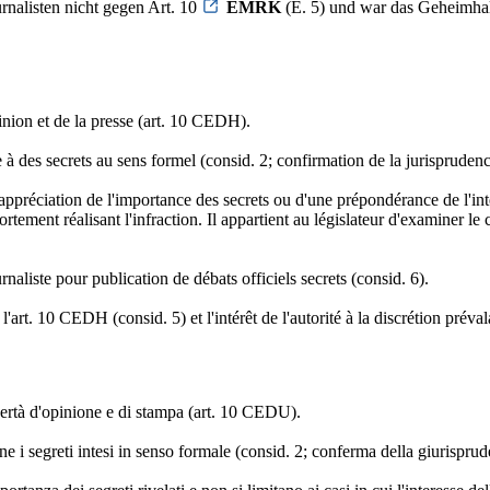
rnalisten nicht gegen Art. 10
EMRK
(E. 5) und war das Geheimhalt
pinion et de la presse (art. 10 CEDH).
e à des secrets au sens formel (consid. 2; confirmation de la jurisprudenc
appréciation de l'importance des secrets ou d'une prépondérance de l'intér
rtement réalisant l'infraction. Il appartient au législateur d'examiner le c
aliste pour publication de débats officiels secrets (consid. 6).
'art. 10 CEDH (consid. 5) et l'intérêt de l'autorité à la discrétion préval
ibertà d'opinione e di stampa (art. 10 CEDU).
rne i segreti intesi in senso formale (consid. 2; conferma della giurisprud