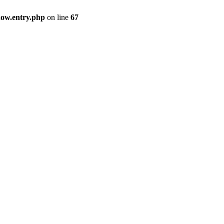
how.entry.php
on line
67