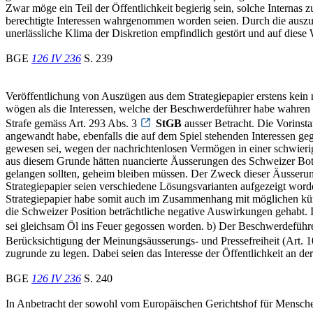
Zwar möge ein Teil der Öffentlichkeit begierig sein, solche Internas 
berechtigte Interessen wahrgenommen worden seien. Durch die auszu
unerlässliche Klima der Diskretion empfindlich gestört und auf diese
BGE
126 IV 236
S. 239
Veröffentlichung von Auszügen aus dem Strategiepapier erstens kein
wögen als die Interessen, welche der Beschwerdeführer habe wahren
Strafe gemäss Art. 293 Abs. 3
StGB
ausser Betracht. Die Vorinst
angewandt habe, ebenfalls die auf dem Spiel stehenden Interessen ge
gewesen sei, wegen der nachrichtenlosen Vermögen in einer schwierig
aus diesem Grunde hätten nuancierte Äusserungen des Schweizer Bots
gelangen sollten, geheim bleiben müssen. Der Zweck dieser Äusserun
Strategiepapier seien verschiedene Lösungsvarianten aufgezeigt worde
Strategiepapier habe somit auch im Zusammenhang mit möglichen künf
die Schweizer Position beträchtliche negative Auswirkungen gehabt. 
sei gleichsam Öl ins Feuer gegossen worden. b) Der Beschwerdefüh
Berücksichtigung der Meinungsäusserungs- und Pressefreiheit (Art. 
zugrunde zu legen. Dabei seien das Interesse der Öffentlichkeit an d
BGE
126 IV 236
S. 240
In Anbetracht der sowohl vom Europäischen Gerichtshof für Menschenr