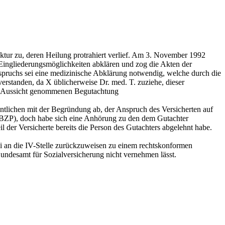
ktur zu, deren Heilung protrahiert verlief. Am 3. November 1992
 Eingliederungsmöglichkeiten abklären und zog die Akten der
nspruchs sei eine medizinische Abklärung notwendig, welche durch die
erstanden, da X üblicherweise Dr. med. T. zuziehe, dieser
 in Aussicht genommenen Begutachtung
tlichen mit der Begründung ab, der Anspruch des Versicherten auf
BZP), doch habe sich eine Anhörung zu den dem Gutachter
l der Versicherte bereits die Person des Gutachters abgelehnt habe.
ei an die IV-Stelle zurückzuweisen zu einem rechtskonformen
undesamt für Sozialversicherung nicht vernehmen lässt.