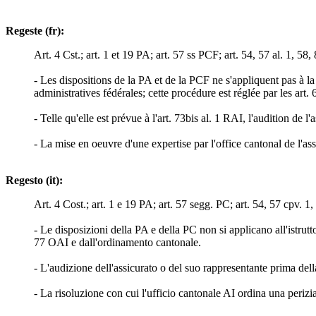
Regeste (fr):
Art. 4 Cst.; art. 1 et 19 PA; art. 57 ss PCF; art. 54, 57 al. 1, 58,
- Les dispositions de la PA et de la PCF ne s'appliquent pas à l
administratives fédérales; cette procédure est réglée par les art.
- Telle qu'elle est prévue à l'art. 73bis al. 1 RAI, l'audition de 
- La mise en oeuvre d'une expertise par l'office cantonal de l'ass
Regesto (it):
Art. 4 Cost.; art. 1 e 19 PA; art. 57 segg. PC; art. 54, 57 cpv. 1,
- Le disposizioni della PA e della PC non si applicano all'istrutt
77 OAI e dall'ordinamento cantonale.
- L'audizione dell'assicurato o del suo rappresentante prima della
- La risoluzione con cui l'ufficio cantonale AI ordina una perizi