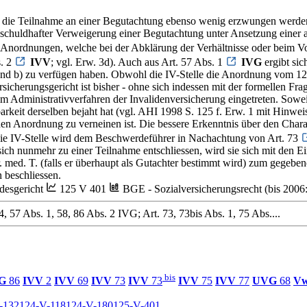
 die Teilnahme an einer Begutachtung ebenso wenig erzwungen werden
ei schuldhafter Verweigerung einer Begutachtung unter Ansetzung eine
für Anordnungen, welche bei der Abklärung der Verhältnisse oder beim V
s. 2
IVV
; vgl. Erw. 3d). Auch aus Art. 57 Abs. 1
IVG
ergibt sic
t. a und b) zu verfügen haben. Obwohl die IV-Stelle die Anordnung vom
icherungsgericht ist bisher - ohne sich indessen mit der formellen Fr
ministrativverfahren der Invalidenversicherung eingetreten. Soweit
arkeit derselben bejaht hat (vgl. AHI 1998 S. 125 f. Erw. 1 mit Hinwei
hen Anordnung zu verneinen ist. Die bessere Erkenntnis über den Char
Die IV-Stelle wird dem Beschwerdeführer in Nachachtung von Art. 73
sich nunmehr zu einer Teilnahme entschliessen, wird sie sich mit den 
 med. T. (falls er überhaupt als Gutachter bestimmt wird) zum gegebe
 beschliessen.
esgericht
125 V 401
BGE - Sozialversicherungsrecht (bis 200
 57 Abs. 1, 58, 86 Abs. 2 IVG; Art. 73, 73bis Abs. 1, 75 Abs....
bis
G
86
IVV
2
IVV
69
IVV
73
IVV
73
IVV
75
IVV
77
UVG
68
V
I-132
124-V-118
124-V-180
125-V-401