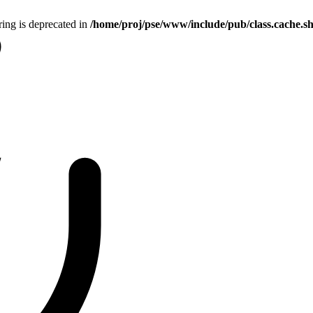
tring is deprecated in
/home/proj/pse/www/include/pub/class.cache.s