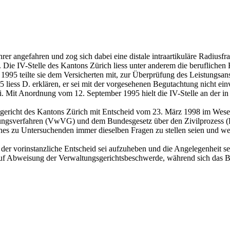
 angefahren und zog sich dabei eine distale intraartikuläre Radiusfra
. Die IV-Stelle des Kantons Zürich liess unter anderem die beruflichen
1995 teilte sie dem Versicherten mit, zur Überprüfung des Leistungsa
iess D. erklären, er sei mit der vorgesehenen Begutachtung nicht einv
ei. Mit Anordnung vom 12. September 1995 hielt die IV-Stelle an der
gericht des Kantons Zürich mit Entscheid vom 23. März 1998 im Wesen
ungsverfahren (VwVG) und dem Bundesgesetz über den Zivilprozess (
ines zu Untersuchenden immer dieselben Fragen zu stellen seien und wei
der vorinstanzliche Entscheid sei aufzuheben und die Angelegenheit s
 auf Abweisung der Verwaltungsgerichtsbeschwerde, während sich das B