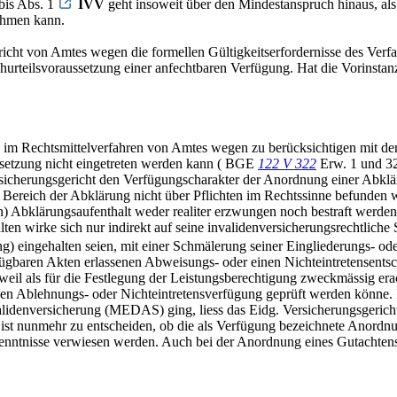
3bis Abs. 1
IVV
geht insoweit über den Mindestanspruch hinaus, als 
ehmen kann.
icht von Amtes wegen die formellen Gültigkeitserfordernisse des Verfa
churteilsvoraussetzung einer anfechtbaren Verfügung. Hat die Vorinstan
dies im Rechtsmittelverfahren von Amtes wegen zu berücksichtigen mit d
ussetzung nicht eingetreten werden kann ( BGE
122 V 322
Erw. 1 und 32
rsicherungsgericht den Verfügungscharakter der Anordnung einer Abklär
m Bereich der Abklärung nicht über Pflichten im Rechtssinne befunden w
en) Abklärungsaufenthalt weder realiter erzwungen noch bestraft werd
lten wirke sich nur indirekt auf seine invalidenversicherungsrechtlic
 eingehalten seien, mit einer Schmälerung seiner Eingliederungs- od
fügbaren Akten erlassenen Abweisungs- oder einen Nichteintretensent
, weil als für die Festlegung der Leistungsberechtigung zweckmässig 
assenen Ablehnungs- oder Nichteintretensverfügung geprüft werden kön
alidenversicherung (MEDAS) ging, liess das Eidg. Versicherungsgerich
 Es ist nunmehr zu entscheiden, ob die als Verfügung bezeichnete Anor
enntnisse verwiesen werden. Auch bei der Anordnung eines Gutachtens