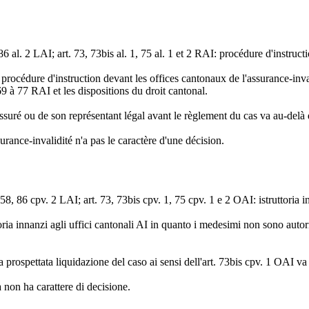
 86 al. 2 LAI; art. 73, 73bis al. 1, 75 al. 1 et 2 RAI: procédure d'instruct
a procédure d'instruction devant les offices cantonaux de l'assurance-inv
 69 à 77 RAI et les dispositions du droit cantonal.
l'assuré ou de son représentant légal avant le règlement du cas va au-delà 
urance-invalidité n'a pas le caractère d'une décision.
 58, 86 cpv. 2 LAI; art. 73, 73bis cpv. 1, 75 cpv. 1 e 2 OAI: istruttoria i
oria innanzi agli uffici cantonali AI in quanto i medesimi non sono autori
 prospettata liquidazione del caso ai sensi dell'art. 73bis cpv. 1 OAI va 
a non ha carattere di decisione.