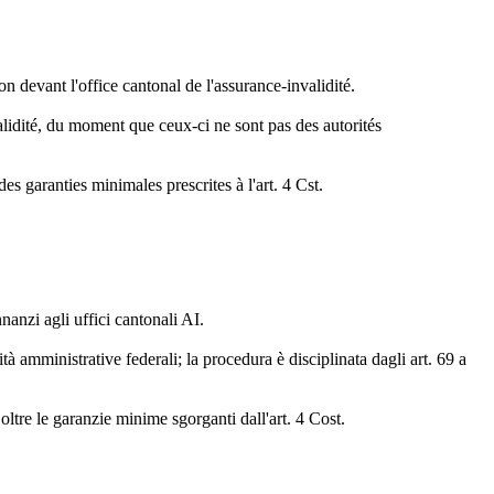
ion devant l'office cantonal de l'assurance-invalidité.
alidité, du moment que ceux-ci ne sont pas des autorités
des garanties minimales prescrites à l'art. 4 Cst.
nnanzi agli uffici cantonali AI.
tà amministrative federali; la procedura è disciplinata dagli art. 69 a
oltre le garanzie minime sgorganti dall'art. 4 Cost.