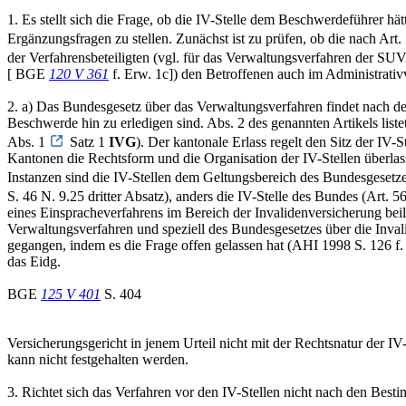
1. Es stellt sich die Frage, ob die IV-Stelle dem Beschwerdeführer
Ergänzungsfragen zu stellen. Zunächst ist zu prüfen, ob die nach Art.
der Verfahrensbeteiligten (vgl. für das Verwaltungsverfahren der S
[ BGE
120 V 361
f. Erw. 1c]) den Betroffenen auch im Administrativ
2. a) Das Bundesgesetz über das Verwaltungsverfahren findet nach d
Beschwerde hin zu erledigen sind. Abs. 2 des genannten Artikels listet
Abs. 1
Satz 1
IVG
). Der kantonale Erlass regelt den Sitz der IV-St
Kantonen die Rechtsform und die Organisation der IV-Stellen überla
Instanzen sind die IV-Stellen dem Geltungsbereich des Bundesgesetzes
S. 46 N. 9.25 dritter Absatz), anders die IV-Stelle des Bundes (Art. 5
eines Einspracheverfahrens im Bereich der Invalidenversicherung beil
Verwaltungsverfahren und speziell des Bundesgesetzes über die Inval
gegangen, indem es die Frage offen gelassen hat (AHI 1998 S. 126 f. 
das Eidg.
BGE
125 V 401
S. 404
Versicherungsgericht in jenem Urteil nicht mit der Rechtsnatur der IV
kann nicht festgehalten werden.
3. Richtet sich das Verfahren vor den IV-Stellen nicht nach den B