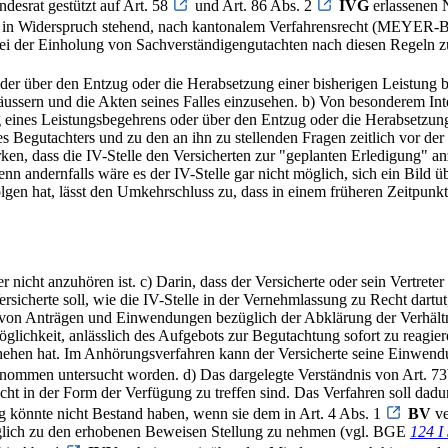
desrat gestützt auf Art. 58
und Art. 86 Abs. 2
IVG
erlassenen 
ht in Widerspruch stehend, nach kantonalem Verfahrensrecht (MEYER-
bei der Einholung von Sachverständigengutachten nach diesen Regeln z
er über den Entzug oder die Herabsetzung einer bisherigen Leistung be
ussern und die Akten seines Falles einzusehen. b) Von besonderem Intere
ng eines Leistungsbegehrens oder über den Entzug oder die Herabsetzung
 Begutachters und zu den an ihn zu stellenden Fragen zeitlich vor der 
en, dass die IV-Stelle den Versicherten zur "geplanten Erledigung" an
 denn andernfalls wäre es der IV-Stelle gar nicht möglich, sich ein Bild
olgen hat, lässt den Umkehrschluss zu, dass in einem früheren Zeitpun
r nicht anzuhören ist. c) Darin, dass der Versicherte oder sein Vertrete
ersicherte soll, wie die IV-Stelle in der Vernehmlassung zu Recht dar
 von Anträgen und Einwendungen bezüglich der Abklärung der Verhältn
lichkeit, anlässlich des Aufgebots zur Begutachtung sofort zu reagier
chehen hat. Im Anhörungsverfahren kann der Versicherte seine Einwend
enommen untersucht worden. d) Das dargelegte Verständnis von Art. 73
ht in der Form der Verfügung zu treffen sind. Das Verfahren soll dad
ng könnte nicht Bestand haben, wenn sie dem in Art. 4 Abs. 1
BV
ve
räglich zu den erhobenen Beweisen Stellung zu nehmen (vgl. BGE
124 I