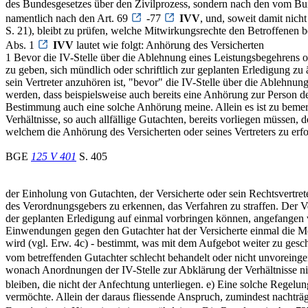
des Bundesgesetzes über den Zivilprozess, sondern nach den vom Bun
namentlich nach den Art. 69
-77
IVV
, und, soweit damit nic
S. 21), bleibt zu prüfen, welche Mitwirkungsrechte den Betroffenen 
Abs. 1
IVV
lautet wie folgt: Anhörung des Versicherten
1 Bevor die IV-Stelle über die Ablehnung eines Leistungsbegehrens od
zu geben, sich mündlich oder schriftlich zur geplanten Erledigung zu ä
sein Vertreter anzuhören ist, "bevor" die IV-Stelle über die Ablehnu
werden, dass beispielsweise auch bereits eine Anhörung zur Person des
Bestimmung auch eine solche Anhörung meine. Allein es ist zu bemerk
Verhältnisse, so auch allfällige Gutachten, bereits vorliegen müssen,
welchem die Anhörung des Versicherten oder seines Vertreters zu erf
BGE
125 V 401
S. 405
der Einholung von Gutachten, der Versicherte oder sein Rechtsvertrete
des Verordnungsgebers zu erkennen, das Verfahren zu straffen. Der V
der geplanten Erledigung auf einmal vorbringen können, angefangen
Einwendungen gegen den Gutachter hat der Versicherte einmal die Mög
wird (vgl. Erw. 4c) - bestimmt, was mit dem Aufgebot weiter zu ges
vom betreffenden Gutachter schlecht behandelt oder nicht unvoreing
wonach Anordnungen der IV-Stelle zur Abklärung der Verhältnisse nic
bleiben, die nicht der Anfechtung unterliegen. e) Eine solche Regelu
vermöchte. Allein der daraus fliessende Anspruch, zumindest nacht