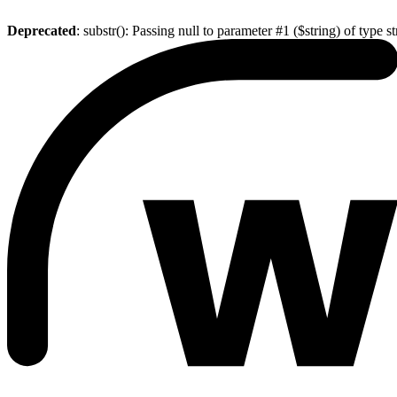
Deprecated
: substr(): Passing null to parameter #1 ($string) of type s