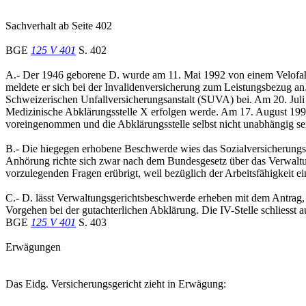
Sachverhalt ab Seite 402
BGE
125 V 401
S. 402
A.- Der 1946 geborene D. wurde am 11. Mai 1992 von einem Velofahrer
meldete er sich bei der Invalidenversicherung zum Leistungsbezug an
Schweizerischen Unfallversicherungsanstalt (SUVA) bei. Am 20. Juli 
Medizinische Abklärungsstelle X erfolgen werde. Am 17. August 1995 l
voreingenommen und die Abklärungsstelle selbst nicht unabhängig s
B.- Die hiegegen erhobene Beschwerde wies das Sozialversicherungs
Anhörung richte sich zwar nach dem Bundesgesetz über das Verwalt
vorzulegenden Fragen erübrigt, weil bezüglich der Arbeitsfähigkeit e
C.- D. lässt Verwaltungsgerichtsbeschwerde erheben mit dem Antrag, 
Vorgehen bei der gutachterlichen Abklärung. Die IV-Stelle schliesst
BGE
125 V 401
S. 403
Erwägungen
Das Eidg. Versicherungsgericht zieht in Erwägung: