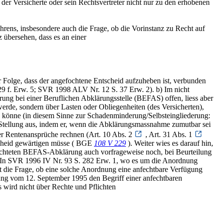
der Versicherte oder sein Rechtsvertreter nicht nur zu den erhobenen
hrens, insbesondere auch die Frage, ob die Vorinstanz zu Recht auf
z übersehen, dass es an einer
er Folge, dass der angefochtene Entscheid aufzuheben ist, verbunden
9 f. Erw. 5; SVR 1998 ALV Nr. 12 S. 37 Erw. 2). b) Im nicht
ung bei einer Beruflichen Abklärungsstelle (BEFAS) offen, liess aber
erde, sondern über Lasten oder Obliegenheiten (des Versicherten),
en könne (in diesem Sinne zur Schadenminderung/Selbsteingliederung:
he Stellung aus, indem er, wenn die Abklärungsmassnahme zumutbar sei
er Rentenansprüche rechnen (Art. 10 Abs. 2
, Art. 31 Abs. 1
scheid gewärtigen müsse ( BGE
108 V 229
). Weiter wies es darauf hin,
erachteten BEFAS-Abklärung auch vorfrageweise noch, bei Beurteilung
ne. In SVR 1996 IV Nr. 93 S. 282 Erw. 1, wo es um die Anordnung
t die Frage, ob eine solche Anordnung eine anfechtbare Verfügung
dnung vom 12. September 1995 den Begriff einer anfechtbaren
 wird nicht über Rechte und Pflichten