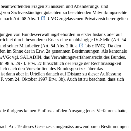
 zu beantwortenden Fragen zu äussern und Abänderungs- und
g von Sachverständigengutachten zu beachtenden Mitwirkungsrechte
ie nach Art. 68 Abs. 1
UVG
zugelassenen Privatversicherer gelten
gungen von Bundesverwaltungsbehörden in erster Instanz oder auf
errichtet durch besonderen Erlass eine unabhängige IV-Stelle (Art. 54
und seiner Mitarbeiter (Art. 54 Abs. 2 lit. a
bis c
IVG
). Da den
rden im Sinne der in Erw. 2a genannten Bestimmungen. Als kantonale
wVG
; vgl. SALADIN, das Verwaltungsverfahrensrecht des Bundes,
. 98 S. 297 f. Erw. 2c hinsichtlich der Frage der Rechtmässigkeit
zlich nach den Vorschriften des Bundesgesetzes über das
st dann aber in Urteilen danach auf Distanz zu dieser Auffassung
 F. vom 24. Oktober 1997 Erw. 3b). Auch ist zu beachten, dass sich
 die übrigens keinen Einfluss auf den Ausgang jenes Verfahrens hatte,
n nach Art. 19 dieses Gesetzes sinngemäss anwendbaren Bestimmungen