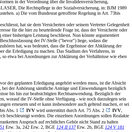
Normen in der Verordnung über die Invalidenversicherung,
BLASER, Die Rechtspflege in der Sozialversicherung, in: BJM 1989
ustehen. a) Die vom Bundesrat getroffene Regelung in Art. 73bis
schliesst, hat sie dem Versicherten oder seinem Vertreter Gelegenheit
sse für die hier zu beurteilende Frage ist, dass der Versicherte oder
 einer bisherigen Leistung beschliesst. Nun könnte argumentiert
Beschlussfassung der IV-Stelle ("bevor") liege, sodass die
zuhören hat, was bedeutet, dass die Ergebnisse der Abklärung der
 über die Erledigung zu machen. Das Stadium des Verfahrens, in
kt, so etwa bei Anordnungen zur Abklärung der Verhältnisse wie eben
r vor der geplanten Erledigung angehört werden muss, ist die Absicht
tut, bei der Anhörung sämtliche Anträge und Einwendungen bezüglich
isse bis hin zur beabsichtigten Rechtsanwendung. Bezüglich der
en, worauf die IV-Stelle ohne Verfügung - wie noch darzulegen sein
ungen erneuern und er kann insbesondere auch geltend machen, er sei
bis Abs. 1
IVV
wird unterstützt durch Art. 75 Abs. 2
IVV
,
urch beschleunigt werden. Die einzelnen Anordnungen sollen Realakte
rankerten Anspruch auf rechtliches Gehör nicht Stand zu halten
 51
Erw. 3a, 242 Erw. 2, BGE
124 II 137
Erw. 2b, BGE
124 V 181