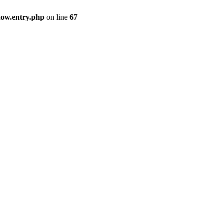
how.entry.php
on line
67