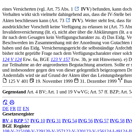
eines Versicherten (vgl. Art. 75 Abs. 1
IVV
) befunden, kann doch
Verhalten wirkt sich vielmehr dahingehend aus, dass die IV-Stelle b
Akten beschliessen kann (Art. 73
IVV
). Weiter steht fest, dass 
ausdrücklicher Vorschrift keine Verfügung zu erlassen ist (Art. 75 Ab
Invalidenversicherung (lit. e), nicht aber über die Abklärungen (li
ihr nach dem Gesagten kein Verfügungscharakter zu. d) Das Eidg. Vers
Beschwerden im Zusammenhang mit der Anordnung von Gutachten im Ad
haben und das Eidg. Versicherungsgericht die selbstständige Anfechtb
bisher nicht geprüfte Frage nach dem Verfügungscharakter einer solc
124 V 124
Erw. 6a, BGE
123 V 157
Erw. 3b, je mit Hinweisen). e) 
zur Teilnahme an der angeordneten Begutachtung ansetzen. Sollte er 
und insbesondere gegen den von dieser gelegentlich beigezogenen Dr.
Andernfalls wird sie auf Grund der Akten über das Leistungsbegehren
125 V 401
19. November 1999
31. Dezember 1999
Bund
Gegenstand
Art. 4 BV; Art. 1 und 19 VwVG; Art. 57 ff. BZP; Art. 54,
DE
FR
IT
EN
Gesetzesregister
BV
4
BZP
57
IVG
10
IVG
31
IVG
54
IVG
56
IVG
57
IVG
58
IV
BGE Register
108-V-215
108-V-229
120-V-357
122-V-320
123-V-156
124-I-49
124-I