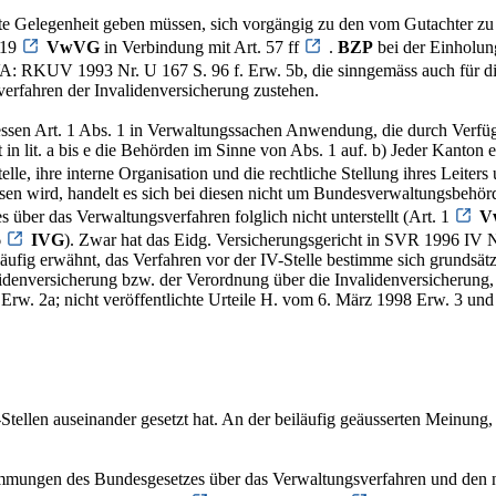
 hätte Gelegenheit geben müssen, sich vorgängig zu den vom Gutachter
 19
VwVG
in Verbindung mit Art. 57 ff
.
BZP
bei der Einholun
UVA: RKUV 1993 Nr. U 167 S. 96 f. Erw. 5b, die sinngemäss auch für d
verfahren der Invalidenversicherung zustehen.
essen Art. 1 Abs. 1 in Verwaltungssachen Anwendung, die durch Verfü
 in lit. a bis e die Behörden im Sinne von Abs. 1 auf. b) Jeder Kanton 
elle, ihre interne Organisation und die rechtliche Stellung ihres Leiters 
ssen wird, handelt es sich bei diesen nicht um Bundesverwaltungsbehö
 über das Verwaltungsverfahren folglich nicht unterstellt (Art. 1
V
6
IVG
). Zwar hat das Eidg. Versicherungsgericht in SVR 1996 IV Nr
äufig erwähnt, das Verfahren vor der IV-Stelle bestimme sich grundsät
idenversicherung bzw. der Verordnung über die Invalidenversicherung, i
Erw. 2a; nicht veröffentlichte Urteile H. vom 6. März 1998 Erw. 3 und
-Stellen auseinander gesetzt hat. An der beiläufig geäusserten Meinung,
estimmungen des Bundesgesetzes über das Verwaltungsverfahren und de