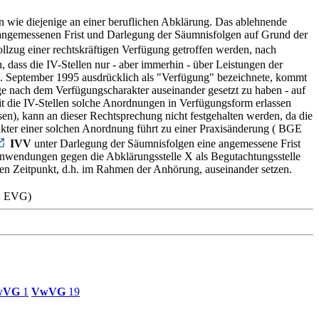
 wie diejenige an einer beruflichen Abklärung. Das ablehnende
r angemessenen Frist und Darlegung der Säumnisfolgen auf Grund der
ollzug einer rechtskräftigen Verfügung getroffen werden, nach
h, dass die IV-Stellen nur - aber immerhin - über Leistungen der
 12. September 1995 ausdrücklich als "Verfügung" bezeichnete, kommt
age nach dem Verfügungscharakter auseinander gesetzt zu haben - auf
 die IV-Stellen solche Anordnungen in Verfügungsform erlassen
sen), kann an dieser Rechtsprechung nicht festgehalten werden, da die
akter einer solchen Anordnung führt zu einer Praxisänderung ( BGE
IVV
unter Darlegung der Säumnisfolgen eine angemessene Frist
Einwendungen gegen die Abklärungsstelle X als Begutachtungsstelle
nen Zeitpunkt, d.h. im Rahmen der Anhörung, auseinander setzen.
6: EVG)
wVG
1
VwVG
19