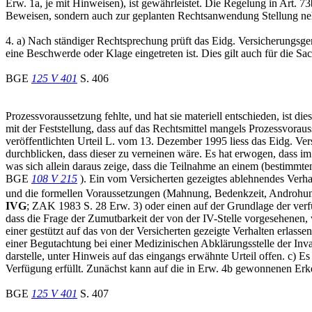
Erw. 1a, je mit Hinweisen), ist gewährleistet. Die Regelung in Art. 7
Beweisen, sondern auch zur geplanten Rechtsanwendung Stellung n
4. a) Nach ständiger Rechtsprechung prüft das Eidg. Versicherungsger
eine Beschwerde oder Klage eingetreten ist. Dies gilt auch für die Sa
BGE
125 V 401
S. 406
Prozessvoraussetzung fehlte, und hat sie materiell entschieden, ist 
mit der Feststellung, dass auf das Rechtsmittel mangels Prozessvora
veröffentlichten Urteil L. vom 13. Dezember 1995 liess das Eidg. Ve
durchblicken, dass dieser zu verneinen wäre. Es hat erwogen, dass i
was sich allein daraus zeige, dass die Teilnahme an einem (bestimmt
BGE
108 V 215
). Ein vom Versicherten gezeigtes ablehnendes Verha
und die formellen Voraussetzungen (Mahnung, Bedenkzeit, Androhung)
IVG
; ZAK 1983 S. 28 Erw. 3) oder einen auf der Grundlage der ver
dass die Frage der Zumutbarkeit der von der IV-Stelle vorgesehenen
einer gestützt auf das von der Versicherten gezeigte Verhalten erl
einer Begutachtung bei einer Medizinischen Abklärungsstelle der Inv
darstelle, unter Hinweis auf das eingangs erwähnte Urteil offen. c)
Verfügung erfüllt. Zunächst kann auf die in Erw. 4b gewonnenen Erk
BGE
125 V 401
S. 407