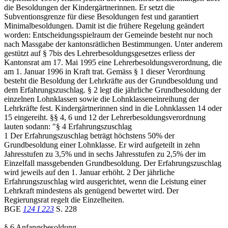
die Besoldungen der Kindergärtnerinnen. Er setzt die
Subventionsgrenze für diese Besoldungen fest und garantiert
Minimalbesoldungen. Damit ist die frühere Regelung geändert
worden: Entscheidungsspielraum der Gemeinde besteht nur noch
nach Massgabe der kantonsrätlichen Bestimmungen. Unter anderem
gestützt auf § 7bis des Lehrerbesoldungsgesetzes erliess der
Kantonsrat am 17. Mai 1995 eine Lehrerbesoldungsverordnung, die
am 1. Januar 1996 in Kraft trat. Gemäss § 1 dieser Verordnung
besteht die Besoldung der Lehrkräfte aus der Grundbesoldung und
dem Erfahrungszuschlag. § 2 legt die jährliche Grundbesoldung der
einzelnen Lohnklassen sowie die Lohnklasseneinreihung der
Lehrkräfte fest. Kindergärtnerinnen sind in die Lohnklassen 14 oder
15 eingereiht. §§ 4, 6 und 12 der Lehrerbesoldungsverordnung
lauten sodann: "§ 4 Erfahrungszuschlag
1 Der Erfahrungszuschlag beträgt höchstens 50% der
Grundbesoldung einer Lohnklasse. Er wird aufgeteilt in zehn
Jahresstufen zu 3,5% und in sechs Jahresstufen zu 2,5% der im
Einzelfall massgebenden Grundbesoldung. Der Erfahrungszuschlag
wird jeweils auf den 1. Januar erhöht. 2 Der jährliche
Erfahrungszuschlag wird ausgerichtet, wenn die Leistung einer
Lehrkraft mindestens als genügend bewertet wird. Der
Regierungsrat regelt die Einzelheiten.
BGE
124 I 223
S. 228
§ 6 Anfangsbesoldung