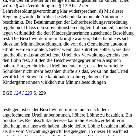
zu, ein Gehalt wieder um einige Erfahrungsstufen zu kürzen. Dies
würde § 4 in Verbindung mit § 12 Abs. 2 der
Lehrerbesoldungsverordnung klar widersprechen. d) Mit dieser
Regelung wurde die früher bestehende kommunale Autonomie
beschränkt. Die Bestimmungen der Lehrerbesoldungsverordnung
regeln nicht bloss den subventionsberechtigten Lohnanteil, sondern
legen verbindlich die den Kindergärtnerinnen zustehende Besoldung
fest. Die Beschwerdeführerin bringt zwar vor, dabei handle es sich
bloss um Minimalbesoldungen, die von den Gemeinden autonom
erhöht werden könnten. Selbst wenn das zutreffen sollte, wäre dies
unerheblich: das angefochtene Urteil des Verwaltungsgerichts legt
den Lohn fest, auf den die Beschwerdegegnerinnen Anspruch
haben. Ein gerichtliches Urteil bedeutet nie, dass der verurteilte
Schuldner nicht mehr bezahlen dürfte als das, wozu ihn das Urteil
verpflichtet. Soweit die kantonalen Lohnregelungen für
Kindergärtnerinnen wirklich nur Minimalbesoldungen
BGE
124 I 223
S. 229
festlegen, ist es der Beschwerdeführerin auch nach dem
angefochtenen Urteil unbenommen, höhere Löhne zu bezahlen. Ein
praktisches Rechtsschutzinteresse kann die Beschwerdeführerin
überhaupt nur insoweit haben, als sie tiefere Löhne bezahlen möchte
als die vom Verwaltungsgericht festgelegten. In dieser Hinsicht ist