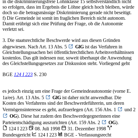
in die diskriminierungsfreie Lohnklasse 15 selbstverständlich nicht
so erfolgen, dass im Ergebnis die Löhne gleich hoch bleiben, würde
doch so die betragsmässige Diskriminierung gerade nicht beseitigt.
f) Die Gemeinde ist somit im fraglichen Bereich nicht autonom.
Damit erübrigt sich eine Prüfung der Frage, ob die Autonomie
verletzt sei.
3. Die staatsrechtliche Beschwerde wird aus diesen Gründen
abgewiesen. Nach Art. 13 Abs. 5
GlG
ist das Verfahren in
Gleichstellungssachen bei öffentlichrechtlichen Arbeitsverhältnissen
kostenlos. Das gilt indessen nur, soweit überhaupt die Anwendung
des Gleichstellungsgesetzes zur Diskussion steht. Vorliegend geht
BGE
124 I 223
S. 230
es jedoch einzig um eine Frage der Gemeindeautonomie (vorne E.
1a/ee). Art. 13 Abs. 5
GlG
ist daher nicht anwendbar. Die
Kosten des Verfahrens sind der Beschwerdeführerin, um deren
Vermögensinteresse es geht, aufzuerlegen (Art. 156 Abs. 1
und 2
OG
). Diese hat zudem den Beschwerdegegnerinnen eine
Parteientschädigung auszurichten (Art. 159 Abs. 2
OG
).
124 I 223
08. Juli 1998
31. Dezember 1998
Bundesgericht
124 I 223
BGE - Verfassungsrecht