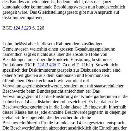
des Bundes zu betrachten ist, bedeutet nicht, dass das ganze
kantonale oder kommunale Besoldungswesen nun bundesrechtlich
geregelt wäre. Das Gleichstellungsgesetz gibt nur Anspruch auf
diskriminierungsfreien
BGE
124 I 223
S. 226
Lohn, belässt aber in diesem Rahmen dem zuständigen
Gemeinwesen weiterhin einen grossen Gestaltungsspielraum;
namentlich sagt es nichts aus über die absolute Höhe von
Besoldungen oder über die konkrete Einstufung bestimmter
Funktionen (BGE
124 II 436
E. 7a und E. 11b/c). Soweit nicht
spezifisch der Diskriminierungsaspekt zur Diskussion steht, sind
daher Streitigkeiten aus dem kantonalen und kommunalen
öffentlichen Dienstrecht nach wie vor nicht mit
Verwaltungsgerichtsbeschwerde, sondern nur mit staatsrechtlicher
Beschwerde beim Bundesgericht anfechtbar. ee) Das
Verwaltungsgericht hat die Einstufung der Kindergärtnerinnen in die
Lohnklasse 14 als diskriminierend bezeichnet. Es hat daher die
Beschwerdegegnerinnen in die Lohnklasse 15 eingestuft. Innerhalb
dieser Klasse hat es jede einzelne Beschwerdegegnerin in diejenige
Gehaltsstufe eingereiht, die der vorher durch die
Beschwerdeführerin für die Lohnklasse 14 festgesetzten entsprach.
Die Beschwerdeführerin akzeptiert ausdrücklich die Einreihung der