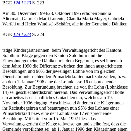
BGE
124 I 223
S. 223
Am 30. Dezember 1994/23. Oktober 1995 erhoben Sandra
Altermatt, Gabriela Marti Lorente, Claudia Maria Mayer, Gabriela
Werfeli und Helen Windisch-Schäfer, alle in der Gemeinde Däniken
BGE
124 I 223
S. 224
tätige Kindergärtnerinnen, beim Verwaltungsgericht des Kantons
Solothurn Klage gegen den Kanton Solothurn und die
Einwohnergemeinde Däniken mit dem Begehren, es sei ihnen ab
dem Jahre 1990 die Differenz zwischen den ihnen ausgerichteten
Besoldungen und 90% der jeweiligen Löhne von im gleichen
Dienstjahr unterrichtenden Primarlehrkräften nachzubezahlen, bzw.
ab dem 1. Januar 1996 eine der Lohnklasse 16 entsprechende
Besoldung. Zur Begründung brachten sie vor, ihr Lohn (Lohnklasse
14) sei geschlechterdiskriminierend. Das Verwaltungsgericht holte
ein arbeitswissenschaftliches Gutachten ein, welches am 19.
November 1996 einging. Anschliessend änderten die Klägerinnen
ihr Rechtsbegehren und beantragten nun 95% des Lohnes einer
Primarlehrkraft bzw. eine der Lohnklasse 17 entsprechende
Besoldung. Mit Urteil vom 15. Mai 1997 hiess das
Verwaltungsgericht die Klage teilweise gut und stellte fest, dass die
Gemeinde verpflichtet sei, ab 1. Januar 1996 den Klägerinnen einen