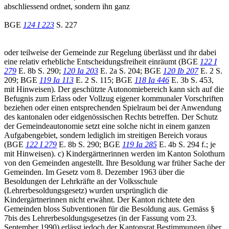
abschliessend ordnet, sondern ihn ganz
BGE
124 I 223
S. 227
oder teilweise der Gemeinde zur Regelung überlässt und ihr dabei
eine relativ erhebliche Entscheidungsfreiheit einräumt (BGE
122 I
279
E. 8b S. 290;
120 Ia 203
E. 2a S. 204; BGE
120 Ib 207
E. 2 S.
209; BGE
119 Ia 113
E. 2 S. 115; BGE
118 Ia 446
E. 3b S. 453,
mit Hinweisen). Der geschützte Autonomiebereich kann sich auf die
Befugnis zum Erlass oder Vollzug eigener kommunaler Vorschriften
beziehen oder einen entsprechenden Spielraum bei der Anwendung
des kantonalen oder eidgenössischen Rechts betreffen. Der Schutz
der Gemeindeautonomie setzt eine solche nicht in einem ganzen
Aufgabengebiet, sondern lediglich im streitigen Bereich voraus
(BGE
122 I 279
E. 8b S. 290; BGE
119 Ia 285
E. 4b S. 294 f.; je
mit Hinweisen). c) Kindergärtnerinnen werden im Kanton Solothurn
von den Gemeinden angestellt. Ihre Besoldung war früher Sache der
Gemeinden. Im Gesetz vom 8. Dezember 1963 über die
Besoldungen der Lehrkräfte an der Volksschule
(Lehrerbesoldungsgesetz) wurden ursprünglich die
Kindergärtnerinnen nicht erwähnt. Der Kanton richtete den
Gemeinden bloss Subventionen für die Besoldung aus. Gemäss §
7bis des Lehrerbesoldungsgesetzes (in der Fassung vom 23.
September 1990) erlässt jedoch der Kantonsrat Bestimmungen über