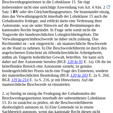
Beschwerdegegnerinnen in die Lohnklasse 15. Sie rügt
insbesondere nicht eine unrichtige Anwendung von Art. 4 Abs. 2
Satz 3
BV
oder des Gleichstellungsgesetzes. Sie beanstandet einzig,
dass das Verwaltungsgericht innerhalb der Lohnklasse 15 auch die
Gehaltsstufen festlegte, und erblickt darin eine Verletzung ihrer
Autonomie, was sie unter Hinweis auf die Bestimmungen des
kantonalen Rechts begründet. In Frage steht somit nicht die
Tragweite des bundesrechtlichen Lohngleichheitsgebots. Die
Verwaltungsgerichtsbeschwerde ist daher nicht zulässig. Das
Rechtsmittel ist - wie eingereicht - als staatsrechtliche Beschwerde
an die Hand zu nehmen. b) Die Beschwerdeführerin ist durch den
angefochtenen Entscheid als öffentlichrechtliche Arbeitgeberin,
mithin als Trägerin hoheitlicher Gewalt, betroffen. Sie kann sich
daher auf ihre Autonomie berufen (BGE
120 Ia 95
E. 1a). Ob ihr im
betreffenden Bereich eine Autonomie zusteht, ist gemäss
bundesgerichtlicher Praxis nicht eine Frage des Eintretens, sondern
der materiellrechtlichen Beurteilung (BGE
120 Ia 203
E. 2a S. 204;
BGE
119 Ia 214
E. 1a S. 216, je mit Hinweisen). Auf die
staatsrechtliche Beschwerde ist einzutreten.
2. a) Streitig ist einzig die Festlegung der Gehaltsstufen der
Beschwerdegegnerinnen innerhalb der unbestrittenen Lohnklasse
15. Es ist zunächst zu prüfen, ob die Beschwerdeführerin
diesbezüglich autonom ist. b) Eine Gemeinde ist in einem
Sachbereich autonom, wenn das kantonale Recht diesen nicht