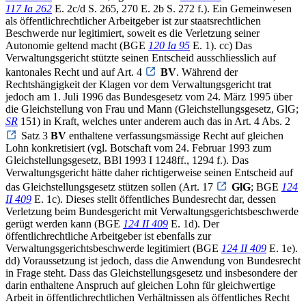
117 Ia 262
E. 2c/d S. 265, 270 E. 2b S. 272 f.). Ein Gemeinwesen
als öffentlichrechtlicher Arbeitgeber ist zur staatsrechtlichen
Beschwerde nur legitimiert, soweit es die Verletzung seiner
Autonomie geltend macht (BGE
120 Ia 95
E. 1). cc) Das
Verwaltungsgericht stützte seinen Entscheid ausschliesslich auf
kantonales Recht und auf Art. 4
BV
. Während der
Rechtshängigkeit der Klagen vor dem Verwaltungsgericht trat
jedoch am 1. Juli 1996 das Bundesgesetz vom 24. März 1995 über
die Gleichstellung von Frau und Mann (Gleichstellungsgesetz, GlG;
SR
151) in Kraft, welches unter anderem auch das in Art. 4 Abs. 2
Satz 3
BV
enthaltene verfassungsmässige Recht auf gleichen
Lohn konkretisiert (vgl. Botschaft vom 24. Februar 1993 zum
Gleichstellungsgesetz, BBl 1993 I 1248ff., 1294 f.). Das
Verwaltungsgericht hätte daher richtigerweise seinen Entscheid auf
das Gleichstellungsgesetz stützen sollen (Art. 17
GlG
; BGE
124
II 409
E. 1c). Dieses stellt öffentliches Bundesrecht dar, dessen
Verletzung beim Bundesgericht mit Verwaltungsgerichtsbeschwerde
gerügt werden kann (BGE
124 II 409
E. 1d). Der
öffentlichrechtliche Arbeitgeber ist ebenfalls zur
Verwaltungsgerichtsbeschwerde legitimiert (BGE
124 II 409
E. 1e).
dd) Voraussetzung ist jedoch, dass die Anwendung von Bundesrecht
in Frage steht. Dass das Gleichstellungsgesetz und insbesondere der
darin enthaltene Anspruch auf gleichen Lohn für gleichwertige
Arbeit in öffentlichrechtlichen Verhältnissen als öffentliches Recht