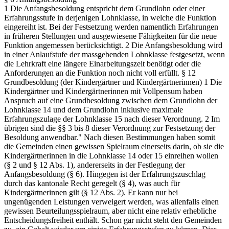
1 Die Anfangsbesoldung entspricht dem Grundlohn oder einer
Erfahrungsstufe in derjenigen Lohnklasse, in welche die Funktion
eingereiht ist. Bei der Festsetzung werden namentlich Erfahrungen
in früheren Stellungen und ausgewiesene Fähigkeiten für die neue
Funktion angemessen berücksichtigt. 2 Die Anfangsbesoldung wird
in einer Anlaufstufe der massgebenden Lohnklasse festgesetzt, wenn
die Lehrkraft eine längere Einarbeitungszeit benötigt oder die
Anforderungen an die Funktion noch nicht voll erfüllt. § 12
Grundbesoldung (der Kindergärtner und Kindergärtnerinnen) 1 Die
Kindergärtner und Kindergärtnerinnen mit Vollpensum haben
Anspruch auf eine Grundbesoldung zwischen dem Grundlohn der
Lohnklasse 14 und dem Grundlohn inklusive maximale
Erfahrungszulage der Lohnklasse 15 nach dieser Verordnung. 2 Im
übrigen sind die §§ 3 bis 8 dieser Verordnung zur Festsetzung der
Besoldung anwendbar." Nach diesen Bestimmungen haben somit
die Gemeinden einen gewissen Spielraum einerseits darin, ob sie die
Kindergärtnerinnen in die Lohnklasse 14 oder 15 einreihen wollen
(§ 2 und § 12 Abs. 1), andererseits in der Festlegung der
Anfangsbesoldung (§ 6). Hingegen ist der Erfahrungszuschlag
durch das kantonale Recht geregelt (§ 4), was auch für
Kindergärtnerinnen gilt (§ 12 Abs. 2). Er kann nur bei
ungenügenden Leistungen verweigert werden, was allenfalls einen
gewissen Beurteilungsspielraum, aber nicht eine relativ erhebliche
Entscheidungsfreiheit enthält. Schon gar nicht steht den Gemeinden