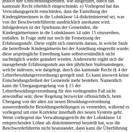
jedoch ihre Entscheidungsfreiheit, wie ausgeführt, durch das
kantonale Recht erheblich eingeschränkt. e) Vorliegend hat das
Verwaltungsgericht entschieden, dass die Einreihung der
Kindergärtnerinnen in die Lohnklasse 14 diskriminierend sei, was
von der Beschwerdeführerin ausdrücklich anerkannt wird.
Infolgedessen ist der Spielraum der Gemeinden, die
Kindergärtnerinnen in die Lohnklassen 14 oder 15 einzureihen,
entfallen. In Frage steht nur noch die Festsetzung der
Erfahrungsstufe. Diese ergibt sich einerseits daraus, in welche Stufe
die betreffende Kindergärtnerin bei der Anstellung eingereiht wurde;
diese ursprüngliche Einreihung kann selbstverständlich nicht
nachträglich wieder geändert werden. Andererseits ergibt sich die
massgebende Erfahrungsstufe aus den jährlichen Stufenanstiegen,
welche indessen, wie dargelegt, durch das kantonale Recht (§ 4 der
Lehrerbesoldungsverordnung) geregelt sind. Es kann insoweit keine
Entscheidungsfreiheit der Gemeinde mehr bestehen. Namentlich
kann die Übergangsregelung von § 15 der
Lehrerbesoldungsverordnung für den vorliegenden Fall nicht
anwendbar sein; diese Regelung bezweckte offensichtlich, beim
Übergang von der alten zur neuen Besoldungsverordnung
ausserordentliche Besoldungserhöhungen zu vermeiden, während es
vorliegend um eine Korrektur innerhalb des neuen Systems geht.
Wenn vorliegend das Verwaltungsgericht die der Lohnklasse 14
entsprechenden Löhne als diskriminierend beurteilt hat, was die
Beschwerdeführerin nicht beanstandet, dann kann die Überführung