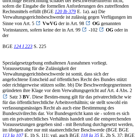
unrichtige Bezeichnung schadet der Beschwerdeführerin nicht,
sofern die Eingabe die formellen Anforderungen des zutreffenden
Rechtsmittels erfüllt (BGE
120 Ib 379
E. 1a). aa) Die
Verwaltungsgerichtsbeschwerde ist zulässig gegen Verfügungen im
Sinne von Art. 5
VwVG
der in Art. 98
OG
genannten
Vorinstanzen, sofern keine der in Art. 99
-102
OG
oder in
der
BGE
124 I 223
S. 225
Spezialgesetzgebung enthaltenen Ausnahmen vorliegt.
Voraussetzung für die Zulässigkeit der
Verwaltungsgerichtsbeschwerde ist somit, dass sich der
angefochtene Entscheid auf öffentliches Recht des Bundes stützt
oder richtigerweise stützen sollte. bb) Die Beschwerdegegnerinnen
gründeten ihre Klage vor dem Verwaltungsgericht auf Art. 4 Abs. 2
Satz 3
BV
. Diese Bestim-mung gilt für das privatrechtliche wie
für das öffentlichrechtliche Arbeitsverhältnis; sie stellt sowohl ein
verfassungsmässiges Recht als auch eine Bestimmung des
Bundeszivilrechts dar. Vor Bundesgericht kann sie - sofern es sich
um ein privatrechtliches Verhältnis handelt und die entsprechenden
Voraussetzungen gegeben sind - mit Berufung durchgesetzt werden,
im übrigen aber nur mit staatsrechtlicher Beschwerde (BGE BGE
113 Ia 107
E. 1b S. 111; vgl. auch BGE
118 Ia 35
E. 2b S. 37; BGE