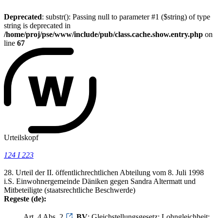
Deprecated
: substr(): Passing null to parameter #1 ($string) of type
string is deprecated in
/home/proj/pse/www/include/pub/class.cache.show.entry.php
on
line
67
Urteilskopf
124 I 223
28. Urteil der II. öffentlichrechtlichen Abteilung vom 8. Juli 1998
i.S. Einwohnergemeinde Däniken gegen Sandra Altermatt und
Mitbeteiligte (staatsrechtliche Beschwerde)
Regeste (de):
Art. 4 Abs. 2
BV
; Gleichstellungsgesetz; Lohngleichheit;