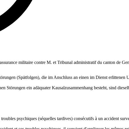
 l'assurance militaire contre M. et Tribunal administratif du canton de Ge
rungen (Spätfolgen), die im Anschluss an einen im Dienst erlittenen Un
hen Störungen ein adäquater Kausalzusammenhang besteht, sind diese
es troubles psychiques (séquelles tardives) consécutifs à un accident surv
l'accident et ces troubles psychiques, il convient d'appliquer les mêmes 