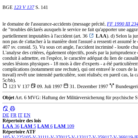
BGE
123 V 137
S. 141
le domaine de l'assurance-accidents (message précité,
FF 1990 III 23
de "troubles déclarés auxquels le service ne fait qu'apporter une aggrav
partiellement imputables à l'accident (art. 36
LAA
). d) Selon la j
non pas de s'attacher à la manière dont l'assuré a ressenti et assumé 
407 sv. consid. 5). Vu sous cet angle, l'accident incriminé - lourde chu
L'analyse des critères, également objectifs, posés par la jurispruden
conduit à admettre, en l'espèce, le caractère adéquat du lien de causalit
seules lésions physiques - 18 mois à dire d'experts - a été particulière
complications (notamment une rechute), qui ont entravé le cours de la 
travail) revêt une intensité particulière, sont réalisés; en pareil cas, l
5c/bb).
123 V 137
09. Juli 1997
31. Dezember 1997
Bundesgeri
Objet
Art. 6 MVG: Haftung der Militärversicherung für psychische St
DE
FR
IT
EN
Répertoire des lois
LAA
36
LAM
5
LAM
6
LAM
109
Répertoire ATF
105-V-225
105-V-31
111-V-370
115-V-133
117-V-359
117-V-369
119-I