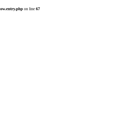
how.entry.php
on line
67