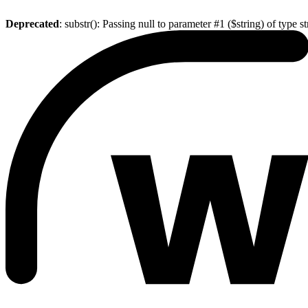
Deprecated
: substr(): Passing null to parameter #1 ($string) of type s