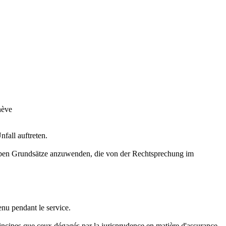
nève
fall auftreten.
lben Grundsätze anzuwenden, die von der Rechtsprechung im
enu pendant le service.
principes que ceux dégagés par la jurisprudence en matière d'assurance-