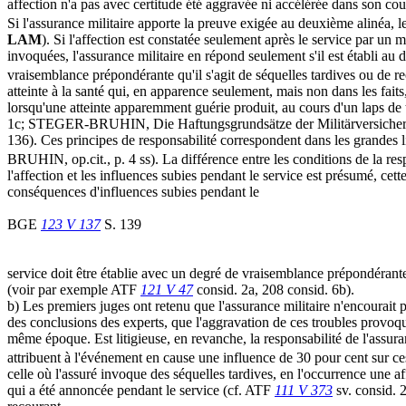
affection n'a pas avec certitude été aggravée ni accélérée dans son cou
Si l'assurance militaire apporte la preuve exigée au deuxième alinéa, let
LAM
). Si l'affection est constatée seulement après le service par un 
invoquées, l'assurance militaire en répond seulement s'il est établi au
vraisemblance prépondérante qu'il s'agit de séquelles tardives ou de re
atteinte à la santé qui, en apparence seulement, mais non dans les fait
lorsqu'une atteinte apparemment guérie produit, au cours d'un laps d
1c; STEGER-BRUHIN, Die Haftungsgrundsätze der Militärversicherung,
136). Ces principes de responsabilité correspondent dans les grandes li
BRUHIN, op.cit., p. 4 ss). La différence entre les conditions de la resp
l'affection et les influences subies pendant le service est présumé, cet
conséquences d'influences subies pendant le
BGE
123 V 137
S. 139
service doit être établie avec un degré de vraisemblance prépondéran
(voir par exemple ATF
121 V 47
consid. 2a, 208 consid. 6b).
b) Les premiers juges ont retenu que l'assurance militaire n'encourait p
des conclusions des experts, que l'aggravation de ces troubles provoqué
même époque. Est litigieuse, en revanche, la responsabilité de l'assura
attribuent à l'événement en cause une influence de 30 pour cent sur ce
celle où l'assuré invoque des séquelles tardives, en l'occurrence une af
qui a été annoncée pendant le service (cf. ATF
111 V 373
sv. consid. 2