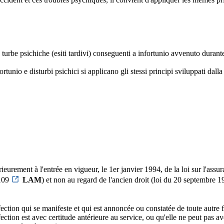
e turbe psichiche (esiti tardivi) conseguenti a infortunio avvenuto durante
fortunio e disturbi psichici si applicano gli stessi principi sviluppati dal
ieurement à l'entrée en vigueur, le 1er janvier 1994, de la loi sur l'assur
 109
LAM
) et non au regard de l'ancien droit (loi du 20 septembr
ffection qui se manifeste et qui est annoncée ou constatée de toute autre f
ffection est avec certitude antérieure au service, ou qu'elle ne peut pas a