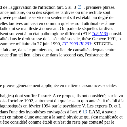
 de l'aggravation de l'affection (art. 5 al. 3
, première phrase,
rance militaire, ou si des séquelles tardives ou une rechute sont
ravée pendant le service ou seulement s'il est établi au degré de
uelles tardives ont ceci en commun qu'elles sont attribuables à une
aladie qui se manifeste à nouveau. On parle de séquelles tardives
isent souvent à un état pathologique différent (ATF
105 V 35
consid.
dans le droit suisse de la sécurité sociale, thèse Genève 1991, p.
assurance militaire du 27 juin 1990,
FF 1990 III 203
; STEGER-
fait que, dans le premier cas, un lien de causalité adéquate entre
ence d'un tel lien, alors que dans le second cas, l'existence de
 de preuve généralement appliquée en matière d'assurances sociales
algies) dont souffre l'assuré. A ce propos, ils ont considéré, sur le vu
s d'octobre 1992, autrement dit que le statu quo ante était rétabli à la
diagnostiqués en février 1994 par le psychiatre V. Les experts D. et L.
dans l'une des hypothèses envisagées à l'art. 6
LAM
, à savoir
e) en raison d'une atteinte à la santé physique qui s'est manifestée et
it être considéré comme établi et n'est du reste pas contesté par le