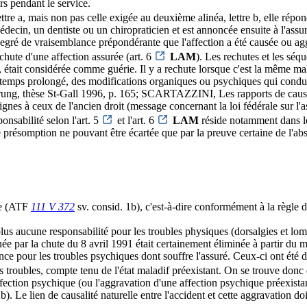
rs pendant le service.
tre a, mais non pas celle exigée au deuxième alinéa, lettre b, elle répond
médecin, un dentiste ou un chiropraticien et est annoncée ensuite à l'assu
 degré de vraisemblance prépondérante que l'affection a été causée ou agg
chute d'une affection assurée (art. 6
LAM
). Les rechutes et les séq
s, était considérée comme guérie. Il y a rechute lorsque c'est la même m
e temps prolongé, des modifications organiques ou psychiques qui condu
 thèse St-Gall 1996, p. 165; SCARTAZZINI, Les rapports de causalité 
gnes à ceux de l'ancien droit (message concernant la loi fédérale sur l'
onsabilité selon l'art. 5
et l'art. 6
LAM
réside notamment dans le 
te présomption ne pouvant être écartée que par la preuve certaine de l'abs
te (ATF
111 V 372
sv. consid. 1b), c'est-à-dire conformément à la règle
lus aucune responsabilité pour les troubles physiques (dorsalgies et lomb
e par la chute du 8 avril 1991 était certainement éliminée à partir du moi
nce pour les troubles psychiques dont souffre l'assuré. Ceux-ci ont été 
s troubles, compte tenu de l'état maladif préexistant. On se trouve donc 
fection psychique (ou l'aggravation d'une affection psychique préexistant
b). Le lien de causalité naturelle entre l'accident et cette aggravation do