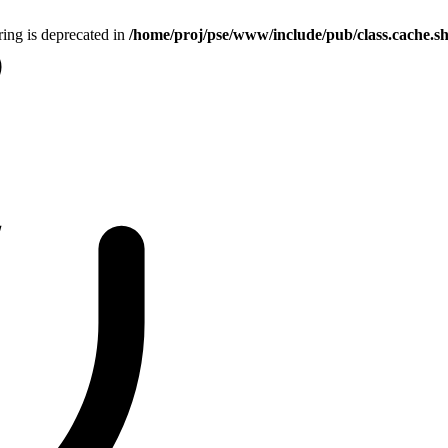
tring is deprecated in
/home/proj/pse/www/include/pub/class.cache.s