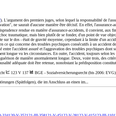
4
). L'argument des premiers juges, selon lequel la responsabilité de l'as
ation", ne saurait d'aucune manière être décisif. En effet, l'assurance-a
urisprudence rendue en matière d'assurance-accidents, il convient, aux fins
le choc traumatique, mais bien plutôt de se fonder, d'un point de vue ob
te sur le dos - était de gravité moyenne, cependant à la limite d'un accid
ce en ce qui concerne des troubles psychiques consécutifs à un accident
é entre l'accident assuré et l'aggravation des troubles psychiques dont so
ment longue vu les circonstances. En outre, l'accident, toujours selon les
guérison de manière anormalement longue. Deux, voire trois, des critères
a causalité adéquate doit être retenue, nonobstant la prédisposition constit
cht
123 V 137
BGE - Sozialversicherungsrecht (bis 2006: EVG)
örungen (Spätfolgen), die im Anschluss an einen im...
B-334
120-V-352
121-III-358
121-V-45
122-V-28
122-V-415
123-III-110
1