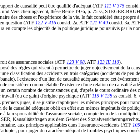
 rapport de causalité peut être qualifié d'adéquat (ATF
111 V 375
consid.
nd Versicherungsrecht, thèse Berne 1976, p. 75 ss; STEGER-BRUHIN, op
naire des choses et l'expérience de la vie, le fait considéré était propre à
it en question (ATF
122 V 416
consid. 2a, ATF
121 V 49
consid. 3a, AT
ra en compte les objectifs de la politique juridique poursuivis par la no
 droit des assurances sociales (ATF
123 V 98
, ATF
123 III 110
).
posé des règles qui visent à permettre de juger objectivement de la caus
ur une classification des accidents en trois catégories (accidents de peu
 banale), l'existence d'un lien de causalité adéquate entre cet événement
ieu de considérer comme établie l'existence d'une relation de causalité ad
un certain nombre de circonstances qui, d'après le cours ordinaire des ch
de travail (ou de gain) d'origine psychique (ATF
115 V 138
ss consid. 6, 
 premiers juges, il se justifie d'appliquer les mêmes principes pour tranc
n de la causalité adéquate obéit en effet aux mêmes impératifs de polit
e à la responsabilité de l'assurance sociale, compte tenu de la multiplicit
, Kausalitätsfragen aus dem Gebiet des Sozialversicherungsrechts, R
ce domaine, aux principes applicables dans l'assurance-accidents (ATF
105
 d'adopter, pour juger du caractère adéquat de troubles psychiques consé