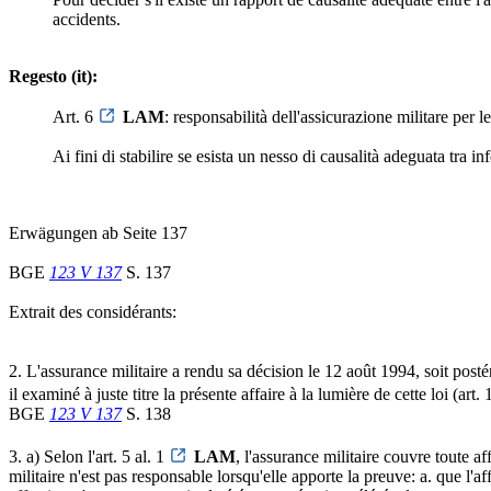
accidents.
Regesto (it):
Art. 6
LAM
: responsabilità dell'assicurazione militare per l
Ai fini di stabilire se esista un nesso di causalità adeguata tra in
Erwägungen ab Seite 137
BGE
123 V 137
S. 137
Extrait des considérants:
2. L'assurance militaire a rendu sa décision le 12 août 1994, soit postér
il examiné à juste titre la présente affaire à la lumière de cette loi (art.
BGE
123 V 137
S. 138
3. a) Selon l'art. 5 al. 1
LAM
, l'assurance militaire couvre toute a
militaire n'est pas responsable lorsqu'elle apporte la preuve: a. que l'a