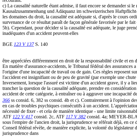
recourant.
c) La causalité naturelle étant admise, il faut encore se demander si le
Kausalzusammenhang und Adäquanz im schweizerischen Haftpflicht- u
les domaines du droit, la causalité est adéquate si, d'après le cours ordi
survenance de ce résultat paraît de façon générale favorisée par le fa
5b). Cependant, pour décider si la causalité est adéquate, le juge prend
inadéquates d'un accident peuvent-elles
BGE
123 V 137
S. 140
être appréciées différemment en droit de la responsabilité civile et en
En matière d'assurance-accidents, le Tribunal fédéral des assurances a 
l'origine d'une incapacité de travail ou de gain. Ces règles reposent s
l'accident est insignifiant ou de peu de gravité (par exemple une chute
Inversement, lorsque l'assuré est victime d'un accident grave, il y a l
trancher la question de la causalité adéquate, prendre en considération 
accident de cette catégorie, à entraîner ou à aggraver une incapacité 
366
ss consid. 6, 382 ss consid. 4b et c). Contrairement à l'opinion des
en cas de troubles psychiques consécutifs à un accident. L'appréciatio
nécessité de fixer - et cela de manière identique - une limite raisonnabl
ATF
122 V 417
consid. 2c, ATF
117 V 382
consid. 4a; MEYER-BLASER
sous l'empire de l'ancien droit, la jurisprudence se référait déjà, en 
Conseil fédéral révèle, de manière explicite, la volonté du législateur
jurisprudence dans