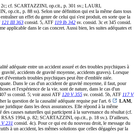
 2c; cf. SCARTAZZINI, op.cit., p. 301 sv.; LAURI,
.cit., p. 88 ss). Selon une définition qui est la même dans tous
 entraîner un effet du genre de celui qui s'est produit, en sorte que la
F
121 III 363
consid. 5, ATF
119 Ib 342
sv. consid. 3c et 345 consid.
rme applicable dans le cas concret. Aussi bien, les suites adéquates et
alité adéquate entre un accident assuré et des troubles psychiques à
 de gravité, accidents de gravité moyenne, accidents graves). Lorsque
 et d'éventuels troubles psychiques peut être d'emblée niée.
équate. Dans le cas d'un accident de gravité moyenne, il faut, pour
oses et l'expérience de la vie, sont de nature, dans le cas d'un
407 ss consid. 5; voir aussi ATF
120 V 355
sv. consid. 5b, ATF
117 V
her la question de la causalité adéquate requise par l'art. 6
LAM
,
ique juridique dans les deux assurances. Elle répond à la même
é des causes naturelles qui participent à la survenance du résultat (cf.
SAS 1994, p. 82; SCARTAZZINI, op.cit., p. 18 sv.). D'ailleurs,
 V 231
consid. 4c). Pour ce qui est du nouveau droit, le message du
cutifs à un accident, les mêmes solutions que celles dégagées par la