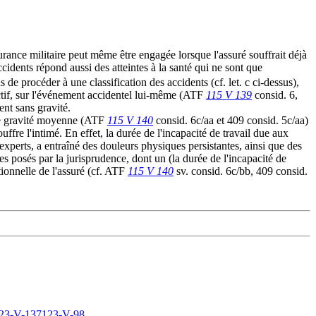
surance militaire peut même être engagée lorsque l'assuré souffrait déjà
ccidents répond aussi des atteintes à la santé qui ne sont que
 de procéder à une classification des accidents (cf. let. c ci-dessus),
jectif, sur l'événement accidentel lui-même (ATF
115 V 139
consid. 6,
ent sans gravité.
 de gravité moyenne (ATF
115 V 140
consid. 6c/aa et 409 consid. 5c/aa)
uffre l'intimé. En effet, la durée de l'incapacité de travail due aux
 experts, a entraîné des douleurs physiques persistantes, ainsi que des
 posés par la jurisprudence, dont un (la durée de l'incapacité de
utionnelle de l'assuré (cf. ATF
115 V 140
sv. consid. 6c/bb, 409 consid.
23-V-137
123-V-98