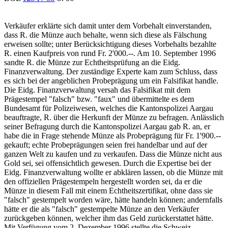
Verkäufer erklärte sich damit unter dem Vorbehalt einverstanden,
dass R. die Münze auch behalte, wenn sich diese als Fälschung
erweisen sollte; unter Berücksichtigung dieses Vorbehalts bezahlte
R. einen Kaufpreis von rund Fr. 2'000.--. Am 10. September 1996
sandte R. die Münze zur Echtheitsprüfung an die Eidg.
Finanzverwaltung. Der zuständige Experte kam zum Schluss, dass
es sich bei der angeblichen Probeprägung um ein Falsifikat handle.
Die Eidg. Finanzverwaltung versah das Falsifikat mit dem
Prägestempel "falsch" bzw. "faux" und übermittelte es dem
Bundesamt für Polizeiwesen, welches die Kantonspolizei Aargau
beauftragte, R. über die Herkunft der Münze zu befragen. Anlässlich
seiner Befragung durch die Kantonspolizei Aargau gab R. an, er
habe die in Frage stehende Münze als Probeprägung für Fr. 1'900.--
gekauft; echte Probeprägungen seien frei handelbar und auf der
ganzen Welt zu kaufen und zu verkaufen. Dass die Münze nicht aus
Gold sei, sei offensichtlich gewesen. Durch die Expertise bei der
Eidg. Finanzverwaltung wollte er abklären lassen, ob die Münze mit
den offiziellen Prägestempeln hergestellt worden sei, da er die
Münze in diesem Fall mit einem Echtheitszertifikat, ohne dass sie
"falsch" gestempelt worden wäre, hätte handeln können; andernfalls
hätte er die als "falsch" gestempelte Münze an den Verkäufer
zurückgeben können, welcher ihm das Geld zurückerstattet hätte.
Mit Verfügung vom 2. Dezember 1996 stellte die Schweiz.