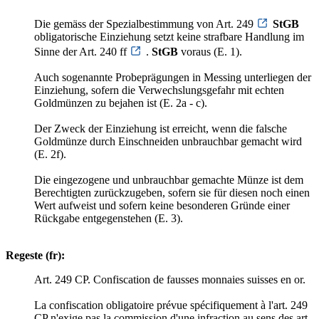
Die gemäss der Spezialbestimmung von Art. 249
StGB
obligatorische Einziehung setzt keine strafbare Handlung im
Sinne der Art. 240 ff
.
StGB
voraus (E. 1).
Auch sogenannte Probeprägungen in Messing unterliegen der
Einziehung, sofern die Verwechslungsgefahr mit echten
Goldmünzen zu bejahen ist (E. 2a - c).
Der Zweck der Einziehung ist erreicht, wenn die falsche
Goldmünze durch Einschneiden unbrauchbar gemacht wird
(E. 2f).
Die eingezogene und unbrauchbar gemachte Münze ist dem
Berechtigten zurückzugeben, sofern sie für diesen noch einen
Wert aufweist und sofern keine besonderen Gründe einer
Rückgabe entgegenstehen (E. 3).
Regeste (fr):
Art. 249 CP. Confiscation de fausses monnaies suisses en or.
La confiscation obligatoire prévue spécifiquement à l'art. 249
CP n'exige pas la commission d'une infraction au sens des art.