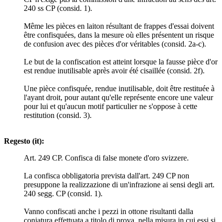
240 ss CP (consid. 1).
Même les pièces en laiton résultant de frappes d'essai doivent
être confisquées, dans la mesure où elles présentent un risque
de confusion avec des pièces d'or véritables (consid. 2a-c).
Le but de la confiscation est atteint lorsque la fausse pièce d'or
est rendue inutilisable après avoir été cisaillée (consid. 2f).
Une pièce confisquée, rendue inutilisable, doit être restituée à
l'ayant droit, pour autant qu'elle représente encore une valeur
pour lui et qu'aucun motif particulier ne s'oppose à cette
restitution (consid. 3).
Regesto (it):
Art. 249 CP. Confisca di false monete d'oro svizzere.
La confisca obbligatoria prevista dall'art. 249 CP non
presuppone la realizzazione di un'infrazione ai sensi degli art.
240 segg. CP (consid. 1).
Vanno confiscati anche i pezzi in ottone risultanti dalla
coniatura effettuata a titolo di prova, nella misura in cui essi si