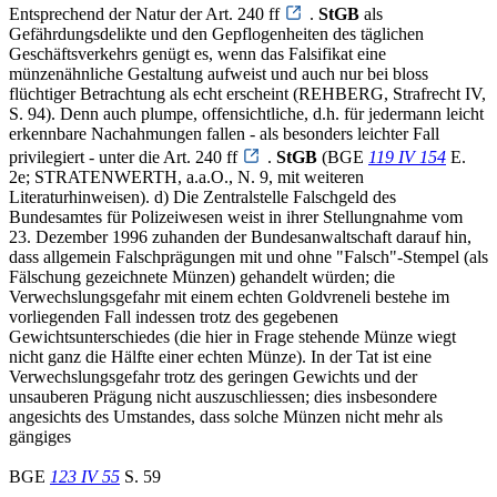
Entsprechend der Natur der Art. 240 ff
.
StGB
als
Gefährdungsdelikte und den Gepflogenheiten des täglichen
Geschäftsverkehrs genügt es, wenn das Falsifikat eine
münzenähnliche Gestaltung aufweist und auch nur bei bloss
flüchtiger Betrachtung als echt erscheint (REHBERG, Strafrecht IV,
S. 94). Denn auch plumpe, offensichtliche, d.h. für jedermann leicht
erkennbare Nachahmungen fallen - als besonders leichter Fall
privilegiert - unter die Art. 240 ff
.
StGB
(BGE
119 IV 154
E.
2e; STRATENWERTH, a.a.O., N. 9, mit weiteren
Literaturhinweisen). d) Die Zentralstelle Falschgeld des
Bundesamtes für Polizeiwesen weist in ihrer Stellungnahme vom
23. Dezember 1996 zuhanden der Bundesanwaltschaft darauf hin,
dass allgemein Falschprägungen mit und ohne "Falsch"-Stempel (als
Fälschung gezeichnete Münzen) gehandelt würden; die
Verwechslungsgefahr mit einem echten Goldvreneli bestehe im
vorliegenden Fall indessen trotz des gegebenen
Gewichtsunterschiedes (die hier in Frage stehende Münze wiegt
nicht ganz die Hälfte einer echten Münze). In der Tat ist eine
Verwechslungsgefahr trotz des geringen Gewichts und der
unsauberen Prägung nicht auszuschliessen; dies insbesondere
angesichts des Umstandes, dass solche Münzen nicht mehr als
gängiges
BGE
123 IV 55
S. 59