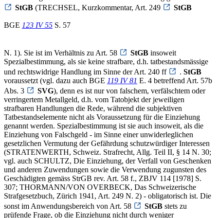
StGB
(TRECHSEL, Kurzkommentar, Art. 249
StGB
BGE
123 IV 55
S. 57
N. 1). Sie ist im Verhältnis zu Art. 58
StGB
insoweit
Spezialbestimmung, als sie keine strafbare, d.h. tatbestandsmässige
und rechtswidrige Handlung im Sinne der Art. 240 ff
.
StGB
voraussetzt (vgl. dazu auch BGE
119 IV 81
E. 4 betreffend Art. 57b
Abs. 3
SVG
), denn es ist nur von falschem, verfälschtem oder
verringertem Metallgeld, d.h. vom Tatobjekt der jeweiligen
strafbaren Handlungen die Rede, während die subjektiven
Tatbestandselemente nicht als Voraussetzung für die Einziehung
genannt werden. Spezialbestimmung ist sie auch insoweit, als die
Einziehung von Falschgeld - im Sinne einer unwiderleglichen
gesetzlichen Vermutung der Gefährdung schutzwürdiger Interessen
(STRATENWERTH, Schweiz. Strafrecht, Allg. Teil II, § 14 N. 30;
vgl. auch SCHULTZ, Die Einziehung, der Verfall von Geschenken
und anderen Zuwendungen sowie die Verwendung zugunsten des
Geschädigten gemäss StrGB rev. Art. 58 f., ZBJV 114 [1978] S.
307; THORMANN/VON OVERBECK, Das Schweizerische
Strafgesetzbuch, Zürich 1941, Art. 249 N. 2) - obligatorisch ist. Die
sonst im Anwendungsbereich von Art. 58
StGB
stets zu
prüfende Frage, ob die Einziehung nicht durch weniger