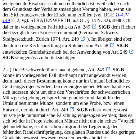
weitgehende Ersatzmassnahmen entbehrlich ist, weil solche nach
dem Grundsatz der Verhältnismässigkeit Vorrang haben, wenn sie
den Sicherungszweck der Einziehung erfüllen (vgl. BGE
104 IV
149
E. 2; vgl. STRATENWERTH, a.a.O., § 14 N. 32), stellt sich
daher im vorliegenden Fall nicht, da Art. 249
StGB
dem Richter
diesbezüglich kein Ermessen einräumt (Germann, Schweiz.
Strafgesetzbuch, Zürich 1974, Art. 249
). Im übrigen sind aber
die durch die Rechtsprechung im Rahmen von Art. 58
StGB
entwickelten Grundsätze auch bei der Anwendung von Art. 249
StGB
sinngemäss zu berücksichtigen.
2. a) Der Beschwerdeführer macht geltend, Art. 249
StGB
könne im vorliegenden Fall überhaupt nicht angewandt werden;
denn nach dieser Bestimmung könne nur im Umlauf befindliches
Geld eingezogen werden; bei der eingezogenen Münze handle es
sich indessen nicht um eine den Vorschriften der schweizerischen
Münzgesetzgebung entsprechend geprägte und damit für den
Umlauf bestimmte Münze, sondern um eine Probe, bzw. einen
Entwurf, der nicht durch Art. 249
StGB
erfasst werde; sonst
müsste jede numismatische Fälschung eingezogen werden; dass es
sich bei der in Frage stehenden Münze nicht um ein echtes "Vreneli"
gehandelt habe, sei ihm schon aufgrund der Legierung, der
fehlenden Randschriftprägung, des glatten Randes und des geringen
Gewichts bewusst gewesen; es seien bereits ähnliche