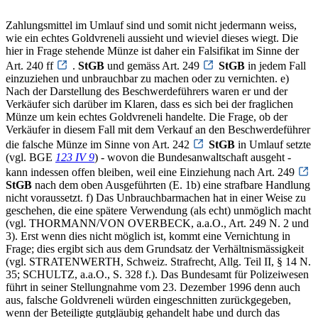
Zahlungsmittel im Umlauf sind und somit nicht jedermann weiss,
wie ein echtes Goldvreneli aussieht und wieviel dieses wiegt. Die
hier in Frage stehende Münze ist daher ein Falsifikat im Sinne der
Art. 240 ff
.
StGB
und gemäss Art. 249
StGB
in jedem Fall
einzuziehen und unbrauchbar zu machen oder zu vernichten. e)
Nach der Darstellung des Beschwerdeführers waren er und der
Verkäufer sich darüber im Klaren, dass es sich bei der fraglichen
Münze um kein echtes Goldvreneli handelte. Die Frage, ob der
Verkäufer in diesem Fall mit dem Verkauf an den Beschwerdeführer
die falsche Münze im Sinne von Art. 242
StGB
in Umlauf setzte
(vgl. BGE
123 IV 9
) - wovon die Bundesanwaltschaft ausgeht -
kann indessen offen bleiben, weil eine Einziehung nach Art. 249
StGB
nach dem oben Ausgeführten (E. 1b) eine strafbare Handlung
nicht voraussetzt. f) Das Unbrauchbarmachen hat in einer Weise zu
geschehen, die eine spätere Verwendung (als echt) unmöglich macht
(vgl. THORMANN/VON OVERBECK, a.a.O., Art. 249 N. 2 und
3). Erst wenn dies nicht möglich ist, kommt eine Vernichtung in
Frage; dies ergibt sich aus dem Grundsatz der Verhältnismässigkeit
(vgl. STRATENWERTH, Schweiz. Strafrecht, Allg. Teil II, § 14 N.
35; SCHULTZ, a.a.O., S. 328 f.). Das Bundesamt für Polizeiwesen
führt in seiner Stellungnahme vom 23. Dezember 1996 denn auch
aus, falsche Goldvreneli würden eingeschnitten zurückgegeben,
wenn der Beteiligte gutgläubig gehandelt habe und durch das