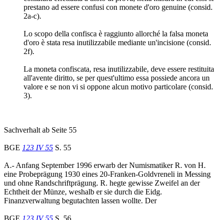
prestano ad essere confusi con monete d'oro genuine (consid.
2a-c).
Lo scopo della confisca è raggiunto allorché la falsa moneta
d'oro è stata resa inutilizzabile mediante un'incisione (consid.
2f).
La moneta confiscata, resa inutilizzabile, deve essere restituita
all'avente diritto, se per quest'ultimo essa possiede ancora un
valore e se non vi si oppone alcun motivo particolare (consid.
3).
Sachverhalt ab Seite 55
BGE
123 IV 55
S. 55
A.- Anfang September 1996 erwarb der Numismatiker R. von H.
eine Probeprägung 1930 eines 20-Franken-Goldvreneli in Messing
und ohne Randschriftprägung. R. hegte gewisse Zweifel an der
Echtheit der Münze, weshalb er sie durch die Eidg.
Finanzverwaltung begutachten lassen wollte. Der
BGE
123 IV 55
S. 56