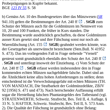
Probeprägungen in Kupfer bekannt.
BGE
123 IV 55
S. 58
b) Gemäss Art. 10 des Bundesgesetzes über das Münzwesen (
SR
941.10) gelten die Bestimmungen der Art. 240 ff
.
StGB
zum
Schutze der Münzen auch für die Goldmünzen im Nennwert von
10, 20 und 100 Franken, die früher in Kurs standen. Die
Bestimmung wurde ausdrücklich geschaffen, da diese Goldmünzen
ausser Kurs gesetzt sind und ihre Fälschung sonst nur noch als
Warenfälschung (Art. 155
StGB
) geahndet werden könnte, was
der Gesetzgeber als unerwünscht bezeichnete (Sten.Bull. N 41952
S. 473). Das im vorliegenden Fall in Frage stehende "Vreneli"
geniesst somit grundsätzlich ebenfalls den Schutz der Art. 240 ff
.
StGB
und unterliegt insoweit der Einziehung. c) Vom Schutz der
Art. 240 ff
.
StGB
erfasst werden insbesondere den in Frage
kommenden echten Münzen nachgebildete falsche. Dabei sind an
die Ähnlichkeit keine allzu hohen Anforderungen zu stellen; denn
entscheidend ist die Verwechslungsgefahr mit echten Münzen (TH.
VON MANDACH, Die Strafbarkeit der Goldmünzdelikte, ZBJV
92 [1956] S. 471 und 473). Nach herrschender Auffassung erfüllt
sogar die Herstellung falschen Phantasiegeldes den Tatbestand (vgl.
STRATENWERTH, Schweiz. Strafrecht, Bes. Teil II, 4. Auflage, §
33 N. 5; HAFTER, Schweiz. Strafrecht, Bes. Teil II, S. 573 Anm.
2). Die Qualität der Fälschung ist grundsätzlich ohne Belang: