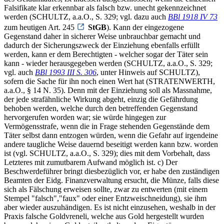
Falsifikate klar erkennbar als falsch bzw. unecht gekennzeichnet
werden (SCHULTZ, a.a.O., S. 329; vgl. dazu auch
BBl 1918 IV 73
zum heutigen Art. 245
StGB
). Kann der eingezogene
Gegenstand daher in sicherer Weise unbrauchbar gemacht und
dadurch der Sicherungszweck der Einziehung ebenfalls erfüllt
werden, kann er dem Berechtigten - welcher sogar der Täter sein
kann - wieder herausgegeben werden (SCHULTZ, a.a.O., S. 329;
vgl. auch
BBl 1993 III S. 306
, unter Hinweis auf SCHULTZ),
sofern die Sache für ihn noch einen Wert hat (STRATENWERTH,
a.a.O., § 14 N. 35). Denn mit der Einziehung soll als Massnahme,
der jede strafähnliche Wirkung abgeht, einzig die Gefährdung
behoben werden, welche durch den betreffenden Gegenstand
hervorgerufen worden war; sie würde hingegen zur
Vermögensstrafe, wenn die in Frage stehenden Gegenstände dem
Täter selbst dann entzogen würden, wenn die Gefahr auf irgendeine
andere taugliche Weise dauernd beseitigt werden kann bzw. worden
ist (vgl. SCHULTZ, a.a.O., S. 329); dies mit dem Vorbehalt, dass
Letzteres mit zumutbarem Aufwand möglich ist. c) Der
Beschwerdeführer bringt diesbezüglich vor, er habe den zuständigen
Beamten der Eidg. Finanzverwaltung ersucht, die Münze, falls diese
sich als Fälschung erweisen sollte, zwar zu entwerten (mit einem
Stempel "falsch","faux" oder einer Entzweischneidung), sie ihm
aber wieder auszuhändigen. Es ist nicht einzusehen, weshalb in der
Praxis falsche Goldvreneli, welche aus Gold hergestellt wurden