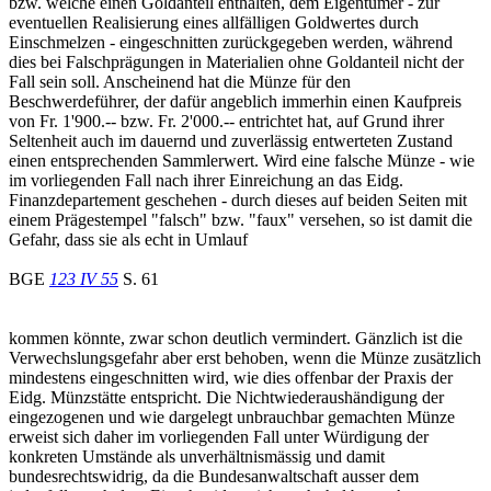
bzw. welche einen Goldanteil enthalten, dem Eigentümer - zur
eventuellen Realisierung eines allfälligen Goldwertes durch
Einschmelzen - eingeschnitten zurückgegeben werden, während
dies bei Falschprägungen in Materialien ohne Goldanteil nicht der
Fall sein soll. Anscheinend hat die Münze für den
Beschwerdeführer, der dafür angeblich immerhin einen Kaufpreis
von Fr. 1'900.-- bzw. Fr. 2'000.-- entrichtet hat, auf Grund ihrer
Seltenheit auch im dauernd und zuverlässig entwerteten Zustand
einen entsprechenden Sammlerwert. Wird eine falsche Münze - wie
im vorliegenden Fall nach ihrer Einreichung an das Eidg.
Finanzdepartement geschehen - durch dieses auf beiden Seiten mit
einem Prägestempel "falsch" bzw. "faux" versehen, so ist damit die
Gefahr, dass sie als echt in Umlauf
BGE
123 IV 55
S. 61
kommen könnte, zwar schon deutlich vermindert. Gänzlich ist die
Verwechslungsgefahr aber erst behoben, wenn die Münze zusätzlich
mindestens eingeschnitten wird, wie dies offenbar der Praxis der
Eidg. Münzstätte entspricht. Die Nichtwiederaushändigung der
eingezogenen und wie dargelegt unbrauchbar gemachten Münze
erweist sich daher im vorliegenden Fall unter Würdigung der
konkreten Umstände als unverhältnismässig und damit
bundesrechtswidrig, da die Bundesanwaltschaft ausser dem