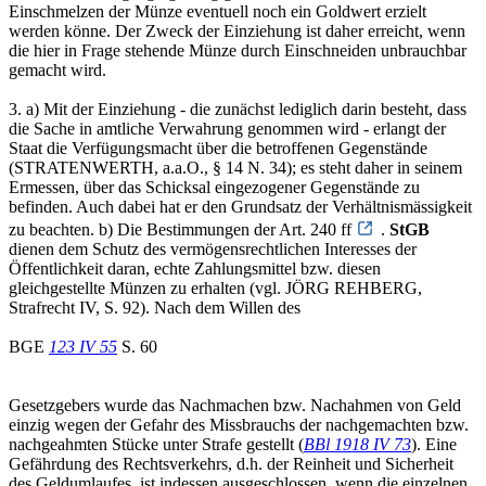
Einschmelzen der Münze eventuell noch ein Goldwert erzielt
werden könne. Der Zweck der Einziehung ist daher erreicht, wenn
die hier in Frage stehende Münze durch Einschneiden unbrauchbar
gemacht wird.
3. a) Mit der Einziehung - die zunächst lediglich darin besteht, dass
die Sache in amtliche Verwahrung genommen wird - erlangt der
Staat die Verfügungsmacht über die betroffenen Gegenstände
(STRATENWERTH, a.a.O., § 14 N. 34); es steht daher in seinem
Ermessen, über das Schicksal eingezogener Gegenstände zu
befinden. Auch dabei hat er den Grundsatz der Verhältnismässigkeit
zu beachten. b) Die Bestimmungen der Art. 240 ff
.
StGB
dienen dem Schutz des vermögensrechtlichen Interesses der
Öffentlichkeit daran, echte Zahlungsmittel bzw. diesen
gleichgestellte Münzen zu erhalten (vgl. JÖRG REHBERG,
Strafrecht IV, S. 92). Nach dem Willen des
BGE
123 IV 55
S. 60
Gesetzgebers wurde das Nachmachen bzw. Nachahmen von Geld
einzig wegen der Gefahr des Missbrauchs der nachgemachten bzw.
nachgeahmten Stücke unter Strafe gestellt (
BBl 1918 IV 73
). Eine
Gefährdung des Rechtsverkehrs, d.h. der Reinheit und Sicherheit
des Geldumlaufes, ist indessen ausgeschlossen, wenn die einzelnen