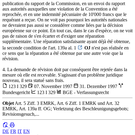
publication du rapport de la Commission, en un envoi du rapport
aux autorités auxquelles une violation de la Convention a été
reprochée, et en une indemnité pécuniaire de 10'000 francs que le
requérant a reçue. On ne voit pas pourquoi les autorités nationales
ne devraient pas aussi se considérer comme liées par la décision
européenne sur ce point. En tout cas, dans le cas d'espèce, on ne voit
pas de raison de s'en écarter et d'exiger une réparation
supplémentaire. Une réparation satisfaisante ayant déjà été obtenue,
la seconde condition de l'art. 139a al. 1
OJ
n'est pas réalisée en
ce sens que la réparation a été obtenue par une autre voie que la
révision.
4. La demande de révision doit par conséquent être rejetée dans la
mesure où elle est recevable. S'agissant d'un problème juridique
nouveau, il sera statué sans frais.
123 I 329
07. November 1997
31. Dezember 1997
Bundesgericht
123 I 329
BGE - Verfassungsrecht
Objet
Art. 5 Ziff. 3 EMRK, Art. 6 Ziff. 1 EMRK und Art. 32
EMRK, Art. 139a ff. OG; Verletzung des Beschleunigungsgebots;
Revisionsgesuch,...
DE
FR
IT
EN