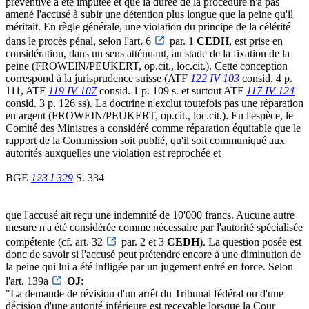
préventive a été imputée et que la durée de la procédure n'a pas
amené l'accusé à subir une détention plus longue que la peine qu'il
méritait. En règle générale, une violation du principe de la célérité
dans le procès pénal, selon l'art. 6
par. 1
CEDH
, est prise en
considération, dans un sens atténuant, au stade de la fixation de la
peine (FROWEIN/PEUKERT, op.cit., loc.cit.). Cette conception
correspond à la jurisprudence suisse (ATF
122 IV 103
consid. 4 p.
111, ATF
119 IV 107
consid. 1 p. 109 s. et surtout ATF
117 IV 124
consid. 3 p. 126 ss). La doctrine n'exclut toutefois pas une réparation
en argent (FROWEIN/PEUKERT, op.cit., loc.cit.). En l'espèce, le
Comité des Ministres a considéré comme réparation équitable que le
rapport de la Commission soit publié, qu'il soit communiqué aux
autorités auxquelles une violation est reprochée et
BGE
123 I 329
S. 334
que l'accusé ait reçu une indemnité de 10'000 francs. Aucune autre
mesure n'a été considérée comme nécessaire par l'autorité spécialisée
compétente (cf. art. 32
par. 2 et 3
CEDH
). La question posée est
donc de savoir si l'accusé peut prétendre encore à une diminution de
la peine qui lui a été infligée par un jugement entré en force. Selon
l'art. 139a
OJ
:
"La demande de révision d'un arrêt du Tribunal fédéral ou d'une
décision d'une autorité inférieure est recevable lorsque la Cour