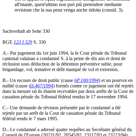
all'istante, quest'ultimo non può più pretendere mediante
revisione che la sua pena venga anche ridotta (consid. 3).
Sachverhalt ab Seite 330
BGE
123 I 329
S. 330
A.- Par jugement du 1er juin 1994, la Ie Cour pénale du Tribunal
cantonal valaisan a condamné S. à la peine de dix ans et demi de
réclusion sous déduction de la détention préventive subie, pour
brigandage, vol, tentative et délit manqué de vol et extorsion.
B.- Un recours de droit public (cause
6P.100/1994
) et un pourvoi en
nullité (cause
6S.467/1994
) formés contre ce jugement ont été rejetés
dans la mesure où ils étaient recevables par deux arrêts de la Cour de
cassation pénale du Tribunal fédéral rendus le 17 novembre 1994.
C.- Une demande de révision présentée par le condamné a été
rejetée par un arrêt de la Cour de cassation pénale du Tribunal
fédéral rendu le 7 mars 1995.
D.- Le condamné a adressé quatre requêtes au Secrétaire général du
Conseil de l'Europe (20231/92, 20545/92, 23117/93 et 23223/94),