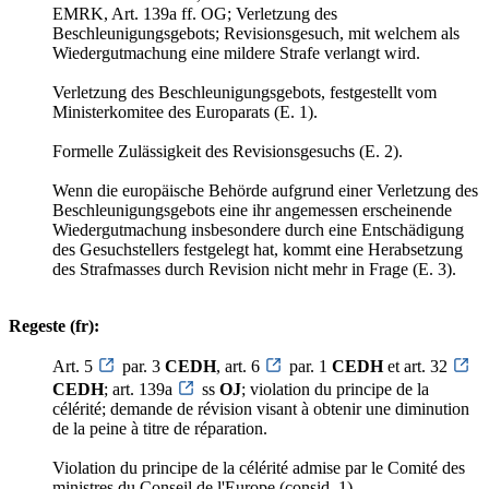
EMRK, Art. 139a ff. OG; Verletzung des
Beschleunigungsgebots; Revisionsgesuch, mit welchem als
Wiedergutmachung eine mildere Strafe verlangt wird.
Verletzung des Beschleunigungsgebots, festgestellt vom
Ministerkomitee des Europarats (E. 1).
Formelle Zulässigkeit des Revisionsgesuchs (E. 2).
Wenn die europäische Behörde aufgrund einer Verletzung des
Beschleunigungsgebots eine ihr angemessen erscheinende
Wiedergutmachung insbesondere durch eine Entschädigung
des Gesuchstellers festgelegt hat, kommt eine Herabsetzung
des Strafmasses durch Revision nicht mehr in Frage (E. 3).
Regeste (fr):
Art. 5
par. 3
CEDH
, art. 6
par. 1
CEDH
et art. 32
CEDH
; art. 139a
ss
OJ
; violation du principe de la
célérité; demande de révision visant à obtenir une diminution
de la peine à titre de réparation.
Violation du principe de la célérité admise par le Comité des
ministres du Conseil de l'Europe (consid. 1).