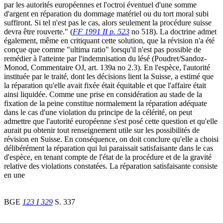
par les autorités européennes et l'octroi éventuel d'une somme
d'argent en réparation du dommage matériel ou du tort moral subi
suffiront. Si tel n'est pas le cas, alors seulement la procédure suisse
devra être rouverte." (
FF 1991 II p. 523
no 518). La doctrine admet
également, même en critiquant cette solution, que la révision n'a été
conçue que comme "ultima ratio" lorsqu'il n'est pas possible de
remédier à l'atteinte par l'indemnisation du lésé (Poudret/Sandoz-
Monod, Commentaire OJ, art. 139a no 2.3). En l'espèce, l'autorité
instituée par le traité, dont les décisions lient la Suisse, a estimé que
la réparation qu'elle avait fixée était équitable et que l'affaire était
ainsi liquidée. Comme une prise en considération au stade de la
fixation de la peine constitue normalement la réparation adéquate
dans le cas d'une violation du principe de la célérité, on peut
admettre que l'autorité européenne s'est posé cette question et qu'elle
aurait pu obtenir tout renseignement utile sur les possibilités de
révision en Suisse. En conséquence, on doit conclure qu'elle a choisi
délibérément la réparation qui lui paraissait satisfaisante dans le cas
d'espèce, en tenant compte de l'état de la procédure et de la gravité
relative des violations constatées. La réparation satisfaisante consiste
en une
BGE
123 I 329
S. 337