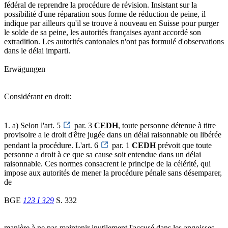
fédéral de reprendre la procédure de révision. Insistant sur la
possibilité d'une réparation sous forme de réduction de peine, il
indique par ailleurs qu'il se trouve à nouveau en Suisse pour purger
le solde de sa peine, les autorités françaises ayant accordé son
extradition. Les autorités cantonales n'ont pas formulé d'observations
dans le délai imparti.
Erwägungen
Considérant en droit:
1. a) Selon l'art. 5
par. 3
CEDH
, toute personne détenue à titre
provisoire a le droit d'être jugée dans un délai raisonnable ou libérée
pendant la procédure. L'art. 6
par. 1
CEDH
prévoit que toute
personne a droit à ce que sa cause soit entendue dans un délai
raisonnable. Ces normes consacrent le principe de la célérité, qui
impose aux autorités de mener la procédure pénale sans désemparer,
de
BGE
123 I 329
S. 332
manière à ne pas maintenir inutilement l'accusé dans les angoisses