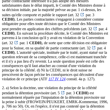
partie contractante intéressée n'a pas adopté des mesures
satisfaisantes dans le délai imparti, le Comité des Ministres donne à
sa décision initiale, par la majorité prévue au par. 1 ci-dessus, les
suites qu'elle comporte et publie le rapport (art. 32
par. 3
CEDH
). Les parties contractantes s'engagent à considérer comme
obligatoire pour elles toute décision que le Comité des Ministres
peut prendre en application des chiffres précédents (art. 32
par. 4
CEDH
). En suivant la procédure décrite, le Comité des Ministres est
parvenu à la conclusion qu'il y avait eu violation de la Convention
(art. 32
par. 1
CEDH
), de sorte que cette décision est obligatoire
pour la Suisse, en sa qualité de partie contractante (art. 32
par. 4
CEDH
). L'autorité spéciale, instituée par le traité, ayant statué sur la
question relevant de sa compétence, celle-ci est maintenant tranchée
et il n'y a pas lieu d'y revenir. La seule question posée est celle des
conséquences qu'il faut attacher au constat d'une violation du
principe de la célérité. d) Ni la CEDH, ni le droit suisse ne
prescrivent de façon précise les conséquences qui découlent d'une
violation de ce principe (ATF
117 IV 124
consid. 4a p. 127).
2. a) Selon la doctrine, une violation du principe de la célérité
pendant la détention provisoire (art. 5
par. 3
CEDH
) est
normalement réparée par l'imputation de la détention provisoire sur
la peine à subir (FROWEIN/PEUKERT, EMRK-Kommentar, 1996,
p. 706 no 50). Or, en l'espèce, il n'est pas contesté que la détention