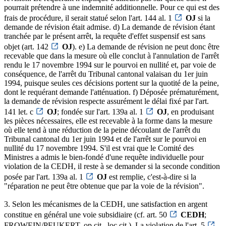
pourrait prétendre à une indemnité additionnelle. Pour ce qui est des
frais de procédure, il serait statué selon l'art. 144 al. 1
OJ
si la
demande de révision était admise. d) La demande de révision étant
tranchée par le présent arrêt, la requête d'effet suspensif est sans
objet (art. 142
OJ
). e) La demande de révision ne peut donc être
recevable que dans la mesure où elle conclut à l'annulation de l'arrêt
rendu le 17 novembre 1994 sur le pourvoi en nullité et, par voie de
conséquence, de l'arrêt du Tribunal cantonal valaisan du 1er juin
1994, puisque seules ces décisions portent sur la quotité de la peine,
dont le requérant demande l'atténuation. f) Déposée prématurément,
la demande de révision respecte assurément le délai fixé par l'art.
141 let. c
OJ
; fondée sur l'art. 139a al. 1
OJ
, en produisant
les pièces nécessaires, elle est recevable à la forme dans la mesure
où elle tend à une réduction de la peine découlant de l'arrêt du
Tribunal cantonal du 1er juin 1994 et de l'arrêt sur le pourvoi en
nullité du 17 novembre 1994. S'il est vrai que le Comité des
Ministres a admis le bien-fondé d'une requête individuelle pour
violation de la CEDH, il reste à se demander si la seconde condition
posée par l'art. 139a al. 1
OJ
est remplie, c'est-à-dire si la
"réparation ne peut être obtenue que par la voie de la révision".
3. Selon les mécanismes de la CEDH, une satisfaction en argent
constitue en général une voie subsidiaire (cf. art. 50
CEDH
;
FROWEIN/PEUKERT, op.cit., loc.cit.). La violation de l'art. 5