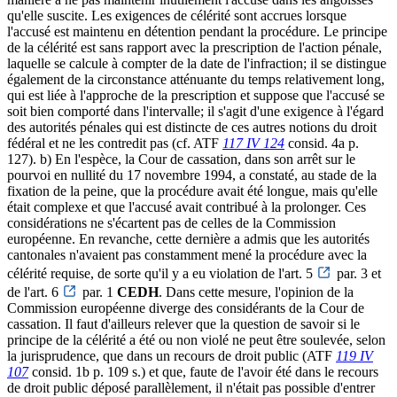
qu'elle suscite. Les exigences de célérité sont accrues lorsque
l'accusé est maintenu en détention pendant la procédure. Le principe
de la célérité est sans rapport avec la prescription de l'action pénale,
laquelle se calcule à compter de la date de l'infraction; il se distingue
également de la circonstance atténuante du temps relativement long,
qui est liée à l'approche de la prescription et suppose que l'accusé se
soit bien comporté dans l'intervalle; il s'agit d'une exigence à l'égard
des autorités pénales qui est distincte de ces autres notions du droit
fédéral et ne les contredit pas (cf. ATF
117 IV 124
consid. 4a p.
127). b) En l'espèce, la Cour de cassation, dans son arrêt sur le
pourvoi en nullité du 17 novembre 1994, a constaté, au stade de la
fixation de la peine, que la procédure avait été longue, mais qu'elle
était complexe et que l'accusé avait contribué à la prolonger. Ces
considérations ne s'écartent pas de celles de la Commission
européenne. En revanche, cette dernière a admis que les autorités
cantonales n'avaient pas constamment mené la procédure avec la
célérité requise, de sorte qu'il y a eu violation de l'art. 5
par. 3 et
de l'art. 6
par. 1
CEDH
. Dans cette mesure, l'opinion de la
Commission européenne diverge des considérants de la Cour de
cassation. Il faut d'ailleurs relever que la question de savoir si le
principe de la célérité a été ou non violé ne peut être soulevée, selon
la jurisprudence, que dans un recours de droit public (ATF
119 IV
107
consid. 1b p. 109 s.) et que, faute de l'avoir été dans le recours
de droit public déposé parallèlement, il n'était pas possible d'entrer