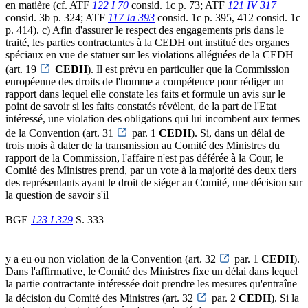
en matière (cf. ATF
122 I 70
consid. 1c p. 73; ATF
121 IV 317
consid. 3b p. 324; ATF
117 Ia 393
consid. 1c p. 395, 412 consid. 1c
p. 414). c) Afin d'assurer le respect des engagements pris dans le
traité, les parties contractantes à la CEDH ont institué des organes
spéciaux en vue de statuer sur les violations alléguées de la CEDH
(art. 19
CEDH
). Il est prévu en particulier que la Commission
européenne des droits de l'homme a compétence pour rédiger un
rapport dans lequel elle constate les faits et formule un avis sur le
point de savoir si les faits constatés révèlent, de la part de l'Etat
intéressé, une violation des obligations qui lui incombent aux termes
de la Convention (art. 31
par. 1
CEDH
). Si, dans un délai de
trois mois à dater de la transmission au Comité des Ministres du
rapport de la Commission, l'affaire n'est pas déférée à la Cour, le
Comité des Ministres prend, par un vote à la majorité des deux tiers
des représentants ayant le droit de siéger au Comité, une décision sur
la question de savoir s'il
BGE
123 I 329
S. 333
y a eu ou non violation de la Convention (art. 32
par. 1
CEDH
).
Dans l'affirmative, le Comité des Ministres fixe un délai dans lequel
la partie contractante intéressée doit prendre les mesures qu'entraîne
la décision du Comité des Ministres (art. 32
par. 2
CEDH
). Si la