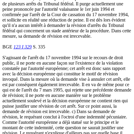
de plusieurs arrêts du Tribunal fédéral. Il purge actuellement une
peine prononcée par l'autorité valaisanne le 1er juin 1994 et
confirmée par l'arrêt de la Cour de cassation du 17 novembre 1994,
et sollicite en réalité une réduction de peine. Il est dès lors évident
qu'il n'a aucun intérêt à demander la révision d'arrêts du Tribunal
fédéral qui concernent un stade antérieur de la procédure. Dans cette
mesure, sa demande de révision est irrecevable.
BGE
123 I 329
S. 335
S'agissant de l'arrêt du 17 novembre 1994 sur le recours de droit
public, il ne porte en aucune façon sur l'existence de la violation
constatée par l'autorité européenne; cet arrêt est donc sans rapport
avec la décision européenne qui constitue le motif de révision
invoqué. Dans la mesure où la demande vise à annuler cet arrêt, elle
est par conséquent également irrecevable. Il en va de même pour ce
qui est de l'arrêt du 7 mars 1995, qui rejette une précédente demande
de révision; il ne porte en aucune manière sur le problème
actuellement soulevé et la décision européenne ne contient rien qui
puisse justifier une révision de cet arrêt. Sur ce point aussi, la
demande de révision est irrecevable. c) Dans sa demande de
révision, le requérant conclut à l'octroi d'une indemnité pécuniaire.
Comme l'autorité européenne a déjà statué sur le principe et le
montant de cette indemnité, cette question ne saurait justifier une
révision. Le requérant n'explique d'ailleurs pas sur quelle base il