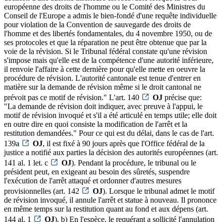
européenne des droits de l'homme ou le Comité des Ministres du
Conseil de l'Europe a admis le bien-fondé d'une requête individuelle
pour violation de la Convention de sauvegarde des droits de
l'homme et des libertés fondamentales, du 4 novembre 1950, ou de
ses protocoles et que la réparation ne peut être obtenue que par la
voie de la révision. Si le Tribunal fédéral constate qu'une révision
s'impose mais qu'elle est de la compétence d'une autorité inférieure,
il renvoie l'affaire à cette dernière pour qu'elle mette en oeuvre la
procédure de révision. L'autorité cantonale est tenue d'entrer en
matière sur la demande de révision même si le droit cantonal ne
prévoit pas ce motif de révision." L'art. 140
OJ
précise que:
"La demande de révision doit indiquer, avec preuve à l'appui, le
motif de révision invoqué et s'il a été articulé en temps utile; elle doit
en outre dire en quoi consiste la modification de l'arrêt et la
restitution demandées." Pour ce qui est du délai, dans le cas de l'art.
139a
OJ
, il est fixé à 90 jours après que l'Office fédéral de la
justice a notifié aux parties la décision des autorités européennes (art.
141 al. 1 let. c
OJ
). Pendant la procédure, le tribunal ou le
président peut, en exigeant au besoin des sûretés, suspendre
l'exécution de l'arrêt attaqué et ordonner d'autres mesures
provisionnelles (art. 142
OJ
). Lorsque le tribunal admet le motif
de révision invoqué, il annule l'arrêt et statue à nouveau. Il prononce
en même temps sur la restitution quant au fond et aux dépens (art.
144 al. 1
OJ
). b) En l'espèce, le requérant a sollicité l'annulation