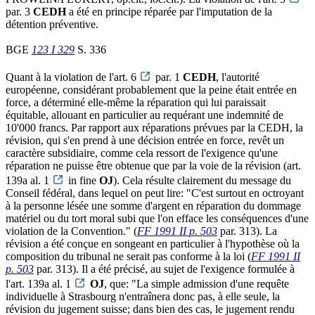
par. 3
CEDH
a été en principe réparée par l'imputation de la
détention préventive.
BGE
123 I 329
S. 336
Quant à la violation de l'art. 6
par. 1
CEDH
, l'autorité
européenne, considérant probablement que la peine était entrée en
force, a déterminé elle-même la réparation qui lui paraissait
équitable, allouant en particulier au requérant une indemnité de
10'000 francs. Par rapport aux réparations prévues par la CEDH, la
révision, qui s'en prend à une décision entrée en force, revêt un
caractère subsidiaire, comme cela ressort de l'exigence qu'une
réparation ne puisse être obtenue que par la voie de la révision (art.
139a al. 1
in fine
OJ
). Cela résulte clairement du message du
Conseil fédéral, dans lequel on peut lire: "C'est surtout en octroyant
à la personne lésée une somme d'argent en réparation du dommage
matériel ou du tort moral subi que l'on efface les conséquences d'une
violation de la Convention." (
FF 1991 II p. 503
par. 313). La
révision a été conçue en songeant en particulier à l'hypothèse où la
composition du tribunal ne serait pas conforme à la loi (
FF 1991 II
p. 503
par. 313). Il a été précisé, au sujet de l'exigence formulée à
l'art. 139a al. 1
OJ
, que: "La simple admission d'une requête
individuelle à Strasbourg n'entraînera donc pas, à elle seule, la
révision du jugement suisse; dans bien des cas, le jugement rendu