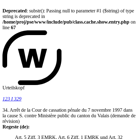
Deprecated
: substr(): Passing null to parameter #1 ($string) of type
string is deprecated in
/home/proj/pse/www/include/pub/class.cache.show.entry.php
on
line
67
Urteilskopf
123 I 329
34. Arrêt de la Cour de cassation pénale du 7 novembre 1997 dans
la cause S. contre Ministère public du canton du Valais (demande de
révision)
Regeste (de):
Art. 5 Ziff. 3 EMRK, Art. 6 Ziff. 1 EMRK und Art. 32