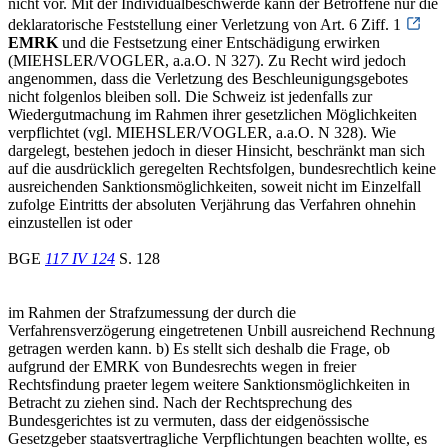
nicht vor. Mit der Individualbeschwerde kann der Betroffene nur die
deklaratorische Feststellung einer Verletzung von Art. 6 Ziff. 1
EMRK
und die Festsetzung einer Entschädigung erwirken
(MIEHSLER/VOGLER, a.a.O. N 327). Zu Recht wird jedoch
angenommen, dass die Verletzung des Beschleunigungsgebotes
nicht folgenlos bleiben soll. Die Schweiz ist jedenfalls zur
Wiedergutmachung im Rahmen ihrer gesetzlichen Möglichkeiten
verpflichtet (vgl. MIEHSLER/VOGLER, a.a.O. N 328). Wie
dargelegt, bestehen jedoch in dieser Hinsicht, beschränkt man sich
auf die ausdrücklich geregelten Rechtsfolgen, bundesrechtlich keine
ausreichenden Sanktionsmöglichkeiten, soweit nicht im Einzelfall
zufolge Eintritts der absoluten Verjährung das Verfahren ohnehin
einzustellen ist oder
BGE
117 IV 124
S. 128
im Rahmen der Strafzumessung der durch die
Verfahrensverzögerung eingetretenen Unbill ausreichend Rechnung
getragen werden kann. b) Es stellt sich deshalb die Frage, ob
aufgrund der EMRK von Bundesrechts wegen in freier
Rechtsfindung praeter legem weitere Sanktionsmöglichkeiten in
Betracht zu ziehen sind. Nach der Rechtsprechung des
Bundesgerichtes ist zu vermuten, dass der eidgenössische
Gesetzgeber staatsvertragliche Verpflichtungen beachten wollte, es