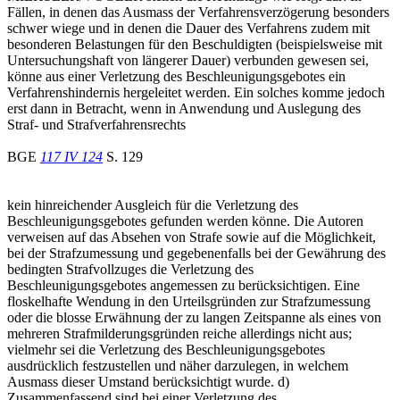
Fällen, in denen das Ausmass der Verfahrensverzögerung besonders
schwer wiege und in denen die Dauer des Verfahrens zudem mit
besonderen Belastungen für den Beschuldigten (beispielsweise mit
Untersuchungshaft von längerer Dauer) verbunden gewesen sei,
könne aus einer Verletzung des Beschleunigungsgebotes ein
Verfahrenshindernis hergeleitet werden. Ein solches komme jedoch
erst dann in Betracht, wenn in Anwendung und Auslegung des
Straf- und Strafverfahrensrechts
BGE
117 IV 124
S. 129
kein hinreichender Ausgleich für die Verletzung des
Beschleunigungsgebotes gefunden werden könne. Die Autoren
verweisen auf das Absehen von Strafe sowie auf die Möglichkeit,
bei der Strafzumessung und gegebenenfalls bei der Gewährung des
bedingten Strafvollzuges die Verletzung des
Beschleunigungsgebotes angemessen zu berücksichtigen. Eine
floskelhafte Wendung in den Urteilsgründen zur Strafzumessung
oder die blosse Erwähnung der zu langen Zeitspanne als eines von
mehreren Strafmilderungsgründen reiche allerdings nicht aus;
vielmehr sei die Verletzung des Beschleunigungsgebotes
ausdrücklich festzustellen und näher darzulegen, in welchem
Ausmass dieser Umstand berücksichtigt wurde. d)
Zusammenfassend sind bei einer Verletzung des