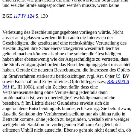
und welche Strafe ausgesprochen werden müsste, wenn keine
BGE
117 IV 124
S. 130
Verletzung des Beschleunigungsgebotes vorliegen würde. Nicht
ausser acht gelassen werden dürfen auch die Interessen der
Geschädigten, die gestützt auf eine rechtskräftige Verurteilung des
Beschuldigten ihre Schadenersatzbegehren wesentlich leichter
geltend machen können als ohne eine solche; die Geschädigten
haben aber ebensowenig wie der Angeschuldigte zu vertreten, dass
die Strafverfolgungsbehörden das Beschleunigungsgebot missachtet
haben. Gerade die neueren Bestrebungen, die Interessen des Opfers
im Strafverfahren stärker zu berücksichtigen (vgl. Art. 64ter
BV
sowie Botschaft und Entwurf eines Opferhilfegesetzes,
BBl 1990 II
961
ff., III 1008), sind ein Zeichen dafür, dass eine
Verfahrenseinstellung ohne Verurteilung jedenfalls dann
problematisch ist, wenn unerledigte Geschädigtenansprüche
bestehen. f) Im Lichte dieser Grundsätze erweist sich die
angefochtene Entscheidung als bundesrechtswidrig. Sie betont zwar,
dass die Sanktion der Verfahrenseinstellung nur als ultima ratio in
Betracht komme, ohne jedoch zu begründen, weshalb eine weniger
weitgehende Sanktion im vorliegenden Fall zum Ausgleich der
erlittenen Unbill nicht ausreicht. Ebenso geht sie nicht darauf ein, ob