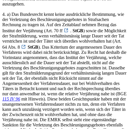
auszugehen.
4. a) Das Bundesrecht kennt keine ausdrückliche Bestimmung, wie
der Verletzung des Beschleunigungsgebotes in Strafsachen
Rechnung zu tragen ist. Auf den Zeitablauf nehmen Bezug das
Institut der Verjährung (Art. 70 ff
.
StGB
) sowie die Möglichkeit
der Strafmilderung, wenn verhältnismässig lange Dauer seit der Tat
verstrichen ist und der Täter sich überdies wohlverhalten hat (Art.
64 Abs. 8
StGB
). Das Kriterium der angemessenen Dauer des
Verfahrens wird dabei nicht berücksichtigt. Zu Recht hat deshalb die
Vorinstanz angenommen, dass das Institut der Verjährung, welche
ausschliesslich auf die Dauer seit der Tat abstellt, nicht auf die
Verletzung des Beschleunigungsgebotes zugeschnitten ist. Dasselbe
gilt für den Strafmilderungsgrund der verhältnismässig langen Dauer
seit der Tat, der ebenfalls nicht Rücksicht nimmt auf die
Angemessenheit der Verfahrensdauer, nur bei Wohlverhalten des
Täters in Betracht kommt und nach der Rechtsprechung überdies
nur dann anwendbar ist, wenn die relative Verjährung nahe ist (BGE
115 IV 96
mit Hinweis). Diese beiden Gesichtspunkte haben mit der
unangemessenen Verfahrensdauer nichts zu tun, denn ein Verfahren
kann auch unzulässig verzögert worden sein, wenn sich der Täter in
der Zwischenzeit nicht wohlverhalten hat, und ohne dass die
Verjährung nahe ist. Die EMRK selbst sieht eine eigenständige
Sanktion für die Verletzung des Beschleunigungsgebotes ebenfalls