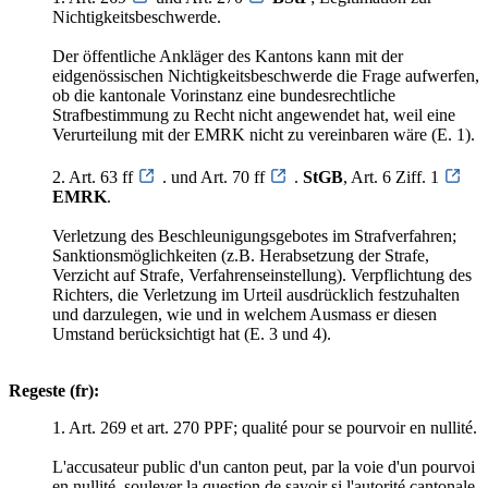
Nichtigkeitsbeschwerde.
Der öffentliche Ankläger des Kantons kann mit der
eidgenössischen Nichtigkeitsbeschwerde die Frage aufwerfen,
ob die kantonale Vorinstanz eine bundesrechtliche
Strafbestimmung zu Recht nicht angewendet hat, weil eine
Verurteilung mit der EMRK nicht zu vereinbaren wäre (E. 1).
2. Art. 63 ff
. und Art. 70 ff
.
StGB
, Art. 6 Ziff. 1
EMRK
.
Verletzung des Beschleunigungsgebotes im Strafverfahren;
Sanktionsmöglichkeiten (z.B. Herabsetzung der Strafe,
Verzicht auf Strafe, Verfahrenseinstellung). Verpflichtung des
Richters, die Verletzung im Urteil ausdrücklich festzuhalten
und darzulegen, wie und in welchem Ausmass er diesen
Umstand berücksichtigt hat (E. 3 und 4).
Regeste (fr):
1. Art. 269 et art. 270 PPF; qualité pour se pourvoir en nullité.
L'accusateur public d'un canton peut, par la voie d'un pourvoi
en nullité, soulever la question de savoir si l'autorité cantonale