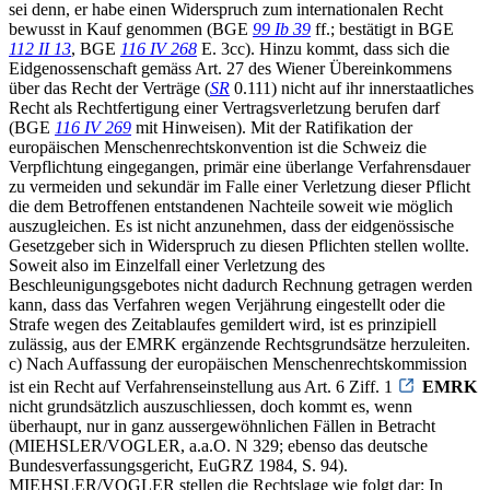
sei denn, er habe einen Widerspruch zum internationalen Recht
bewusst in Kauf genommen (BGE
99 Ib 39
ff.; bestätigt in BGE
112 II 13
, BGE
116 IV 268
E. 3cc). Hinzu kommt, dass sich die
Eidgenossenschaft gemäss Art. 27 des Wiener Übereinkommens
über das Recht der Verträge (
SR
0.111) nicht auf ihr innerstaatliches
Recht als Rechtfertigung einer Vertragsverletzung berufen darf
(BGE
116 IV 269
mit Hinweisen). Mit der Ratifikation der
europäischen Menschenrechtskonvention ist die Schweiz die
Verpflichtung eingegangen, primär eine überlange Verfahrensdauer
zu vermeiden und sekundär im Falle einer Verletzung dieser Pflicht
die dem Betroffenen entstandenen Nachteile soweit wie möglich
auszugleichen. Es ist nicht anzunehmen, dass der eidgenössische
Gesetzgeber sich in Widerspruch zu diesen Pflichten stellen wollte.
Soweit also im Einzelfall einer Verletzung des
Beschleunigungsgebotes nicht dadurch Rechnung getragen werden
kann, dass das Verfahren wegen Verjährung eingestellt oder die
Strafe wegen des Zeitablaufes gemildert wird, ist es prinzipiell
zulässig, aus der EMRK ergänzende Rechtsgrundsätze herzuleiten.
c) Nach Auffassung der europäischen Menschenrechtskommission
ist ein Recht auf Verfahrenseinstellung aus Art. 6 Ziff. 1
EMRK
nicht grundsätzlich auszuschliessen, doch kommt es, wenn
überhaupt, nur in ganz aussergewöhnlichen Fällen in Betracht
(MIEHSLER/VOGLER, a.a.O. N 329; ebenso das deutsche
Bundesverfassungsgericht, EuGRZ 1984, S. 94).
MIEHSLER/VOGLER stellen die Rechtslage wie folgt dar: In