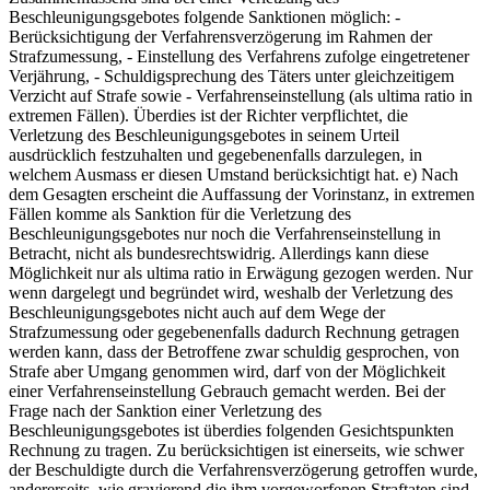
Beschleunigungsgebotes folgende Sanktionen möglich: -
Berücksichtigung der Verfahrensverzögerung im Rahmen der
Strafzumessung, - Einstellung des Verfahrens zufolge eingetretener
Verjährung, - Schuldigsprechung des Täters unter gleichzeitigem
Verzicht auf Strafe sowie - Verfahrenseinstellung (als ultima ratio in
extremen Fällen). Überdies ist der Richter verpflichtet, die
Verletzung des Beschleunigungsgebotes in seinem Urteil
ausdrücklich festzuhalten und gegebenenfalls darzulegen, in
welchem Ausmass er diesen Umstand berücksichtigt hat. e) Nach
dem Gesagten erscheint die Auffassung der Vorinstanz, in extremen
Fällen komme als Sanktion für die Verletzung des
Beschleunigungsgebotes nur noch die Verfahrenseinstellung in
Betracht, nicht als bundesrechtswidrig. Allerdings kann diese
Möglichkeit nur als ultima ratio in Erwägung gezogen werden. Nur
wenn dargelegt und begründet wird, weshalb der Verletzung des
Beschleunigungsgebotes nicht auch auf dem Wege der
Strafzumessung oder gegebenenfalls dadurch Rechnung getragen
werden kann, dass der Betroffene zwar schuldig gesprochen, von
Strafe aber Umgang genommen wird, darf von der Möglichkeit
einer Verfahrenseinstellung Gebrauch gemacht werden. Bei der
Frage nach der Sanktion einer Verletzung des
Beschleunigungsgebotes ist überdies folgenden Gesichtspunkten
Rechnung zu tragen. Zu berücksichtigen ist einerseits, wie schwer
der Beschuldigte durch die Verfahrensverzögerung getroffen wurde,
andererseits, wie gravierend die ihm vorgeworfenen Straftaten sind