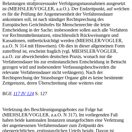
Belastungen strafprozessualer Verfolgungsmassnahmen ausgesetzt
ist (MIEHSLER/VOGLER, a.a.O.). Der Endzeitpunkt, auf welchen
es für die Prüfung der Angemessenheit der Verfahrensdauer
ankommen soll, ist nach ständiger Rechtsprechung des
Europäischen Gerichtshofes für Menschenrechte die letzte
Entscheidung in der Sache; insbesondere sollen auch alle Verfahren
vor Rechtsmittelinstanzen, einschliesslich Rückweisungen und
Kassationen, mitberücksichtigt werden (MIEHSLER/VOGLER,
a.a.O. N 314 mit Hinweisen). Ob dies in dieser allgemeinen Form
zutreffend ist, erscheint fraglich (vgl. MIEHSLER/VOGLER,
a.a.O. zur abweichenden deutschen Praxis, wonach nur die
Verfahrensdauer bis zur erstinstanzlichen Entscheidung in Betracht
gezogen wird und insbesondere Verfassungsbeschwerden die
relevante Verfahrensdauer nicht verlängern). Nach der
Rechtsprechung der Strassburger Organe gibt es keine bestimmte
Zeitgrenzen, deren Überschreitung ohne weiteres eine
BGE
117 IV 124
S. 127
Verletzung des Beschleunigungsgebotes zur Folge hat
(MIEHSLER/VOGLER, a.a.O. N 317). Im vorliegenden Fall
haben beide kantonalen Instanzen unangefochten eine Verletzung
der angemessenen Verfahrensdauer zum Zeitpunkt des
obergerichtlichen, erstinstanzlichen Urteils bejaht. Davon ist