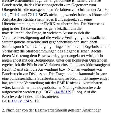
Beschwerdeführerin rügt, der angefochtene Entscheid verletze
Bundesrecht, da das Kassationsgericht - im Gegensatz zum
Obergericht - die massgebenden Verfahrensvorschriften der Art. 70
, 71
und 72
StGB
nicht angewendet habe; es könne nicht
Aufgabe des Richters sein, jedes Bundesgesetz auf seine
Übereinstimmung mit der EMRK zu überprüfen. Die Vorinstanz
ging in der Tat davon aus, es gehe letztlich um die
materiellrechtliche Frage, in welchem Ausmass sich die
Verfahrensverzögerung auf die weitere Verfolgung des staatlichen
Strafanspruchs auswirke und gegebenenfalls den staatlichen
Strafanspruch "zum Untergang bringen" könne. Im Ergebnis hat die
Vorinstanz die Strafbestimmungen des eidgenössischen Rechts,
deren Verletzung dem Beschwerdegegner angelastet wird, nicht
angewendet mit der Begründung, unter den konkreten Umständen
ergebe sich die Pflicht zur Verfahrenseinstellung aus höherrangigem
Recht. Damit steht die Anwendung bzw. Nichtanwendung von
Bundesrecht zur Diskussion. Die Frage, ob eine kantonale Instanz
eine bundesrechtliche Strafbestimmung zu Recht nicht angewendet
hat, weil eine Verurteilung mit der EMRK nicht zu vereinbaren
wäre, kann daher mit eidgenössischer Nichtigkeitsbeschwerde
aufgeworfen werden (vgl. BGE
114 IV 119
E. bb). Auf die
Beschwerde ist deshalb einzutreten.
BGE
117 IV 124
S. 126
2. Nach der von der Beschwerdeführerin geteilten Ansicht der