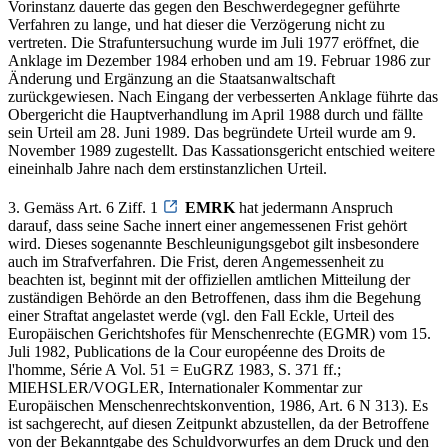
Vorinstanz dauerte das gegen den Beschwerdegegner geführte
Verfahren zu lange, und hat dieser die Verzögerung nicht zu
vertreten. Die Strafuntersuchung wurde im Juli 1977 eröffnet, die
Anklage im Dezember 1984 erhoben und am 19. Februar 1986 zur
Änderung und Ergänzung an die Staatsanwaltschaft
zurückgewiesen. Nach Eingang der verbesserten Anklage führte das
Obergericht die Hauptverhandlung im April 1988 durch und fällte
sein Urteil am 28. Juni 1989. Das begründete Urteil wurde am 9.
November 1989 zugestellt. Das Kassationsgericht entschied weitere
eineinhalb Jahre nach dem erstinstanzlichen Urteil.
3. Gemäss Art. 6 Ziff. 1
EMRK
hat jedermann Anspruch
darauf, dass seine Sache innert einer angemessenen Frist gehört
wird. Dieses sogenannte Beschleunigungsgebot gilt insbesondere
auch im Strafverfahren. Die Frist, deren Angemessenheit zu
beachten ist, beginnt mit der offiziellen amtlichen Mitteilung der
zuständigen Behörde an den Betroffenen, dass ihm die Begehung
einer Straftat angelastet werde (vgl. den Fall Eckle, Urteil des
Europäischen Gerichtshofes für Menschenrechte (EGMR) vom 15.
Juli 1982, Publications de la Cour européenne des Droits de
l'homme, Série A Vol. 51 = EuGRZ 1983, S. 371 ff.;
MIEHSLER/VOGLER, Internationaler Kommentar zur
Europäischen Menschenrechtskonvention, 1986, Art. 6 N 313). Es
ist sachgerecht, auf diesen Zeitpunkt abzustellen, da der Betroffene
von der Bekanntgabe des Schuldvorwurfes an dem Druck und den