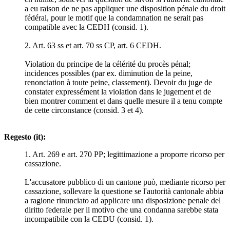
a eu raison de ne pas appliquer une disposition pénale du droit
fédéral, pour le motif que la condamnation ne serait pas
compatible avec la CEDH (consid. 1).
2. Art. 63 ss et art. 70 ss CP, art. 6 CEDH.
Violation du principe de la célérité du procès pénal;
incidences possibles (par ex. diminution de la peine,
renonciation à toute peine, classement). Devoir du juge de
constater expressément la violation dans le jugement et de
bien montrer comment et dans quelle mesure il a tenu compte
de cette circonstance (consid. 3 et 4).
Regesto (it):
1. Art. 269 e art. 270 PP; legittimazione a proporre ricorso per
cassazione.
L'accusatore pubblico di un cantone può, mediante ricorso per
cassazione, sollevare la questione se l'autorità cantonale abbia
a ragione rinunciato ad applicare una disposizione penale del
diritto federale per il motivo che una condanna sarebbe stata
incompatibile con la CEDU (consid. 1).