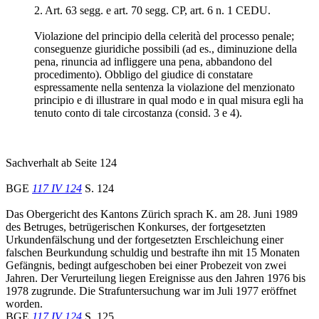
2. Art. 63 segg. e art. 70 segg. CP, art. 6 n. 1 CEDU.
Violazione del principio della celerità del processo penale;
conseguenze giuridiche possibili (ad es., diminuzione della
pena, rinuncia ad infliggere una pena, abbandono del
procedimento). Obbligo del giudice di constatare
espressamente nella sentenza la violazione del menzionato
principio e di illustrare in qual modo e in qual misura egli ha
tenuto conto di tale circostanza (consid. 3 e 4).
Sachverhalt ab Seite 124
BGE
117 IV 124
S. 124
Das Obergericht des Kantons Zürich sprach K. am 28. Juni 1989
des Betruges, betrügerischen Konkurses, der fortgesetzten
Urkundenfälschung und der fortgesetzten Erschleichung einer
falschen Beurkundung schuldig und bestrafte ihn mit 15 Monaten
Gefängnis, bedingt aufgeschoben bei einer Probezeit von zwei
Jahren. Der Verurteilung liegen Ereignisse aus den Jahren 1976 bis
1978 zugrunde. Die Strafuntersuchung war im Juli 1977 eröffnet
worden.
BGE
117 IV 124
S. 125