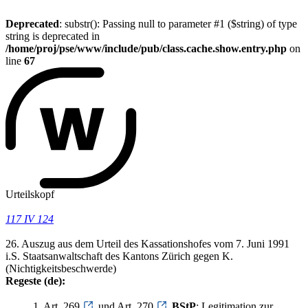
Deprecated
: substr(): Passing null to parameter #1 ($string) of type
string is deprecated in
/home/proj/pse/www/include/pub/class.cache.show.entry.php
on
line
67
Urteilskopf
117 IV 124
26. Auszug aus dem Urteil des Kassationshofes vom 7. Juni 1991
i.S. Staatsanwaltschaft des Kantons Zürich gegen K.
(Nichtigkeitsbeschwerde)
Regeste (de):
1. Art. 269
und Art. 270
BStP
; Legitimation zur