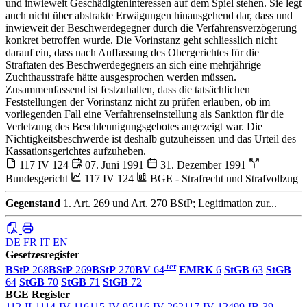
und inwieweit Geschädigteninteressen auf dem Spiel stehen. Sie legt
auch nicht über abstrakte Erwägungen hinausgehend dar, dass und
inwieweit der Beschwerdegegner durch die Verfahrensverzögerung
konkret betroffen wurde. Die Vorinstanz geht schliesslich nicht
darauf ein, dass nach Auffassung des Obergerichtes für die
Straftaten des Beschwerdegegners an sich eine mehrjährige
Zuchthausstrafe hätte ausgesprochen werden müssen.
Zusammenfassend ist festzuhalten, dass die tatsächlichen
Feststellungen der Vorinstanz nicht zu prüfen erlauben, ob im
vorliegenden Fall eine Verfahrenseinstellung als Sanktion für die
Verletzung des Beschleunigungsgebotes angezeigt war. Die
Nichtigkeitsbeschwerde ist deshalb gutzuheissen und das Urteil des
Kassationsgerichtes aufzuheben.
117 IV 124
07. Juni 1991
31. Dezember 1991
Bundesgericht
117 IV 124
BGE - Strafrecht und Strafvollzug
Gegenstand
1. Art. 269 und Art. 270 BStP; Legitimation zur...
DE
FR
IT
EN
Gesetzesregister
ter
BStP
268
BStP
269
BStP
270
BV
64
EMRK
6
StGB
63
StGB
64
StGB
70
StGB
71
StGB
72
BGE Register
112-II-1
114-IV-116
115-IV-95
116-IV-262
117-IV-124
99-IB-39