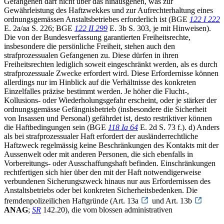
Gefangenen darf nicht über das hinausgehen, was zur
Gewährleistung des Haftzwekkes und zur Aufrechterhaltung eines
ordnungsgemässen Anstaltsbetriebes erforderlich ist (BGE
122 I 222
E. 2a/aa S. 226; BGE
122 II 299
E. 3b S. 303, je mit Hinweisen).
Die von der Bundesverfassung garantierten Freiheitsrechte,
insbesondere die persönliche Freiheit, stehen auch den
strafprozessualen Gefangenen zu. Diese dürfen in ihren
Freiheitsrechten lediglich soweit eingeschränkt werden, als es durch
strafprozessuale Zwecke erfordert wird. Diese Erfordernisse können
allerdings nur im Hinblick auf die Verhältnisse des konkreten
Einzelfalles präzise bestimmt werden. Je höher die Flucht-,
Kollusions- oder Wiederholungsgefahr erscheint, oder je stärker der
ordnungsgemässe Gefängnisbetrieb (insbesondere die Sicherheit
von Insassen und Personal) gefährdet ist, desto restriktiver können
die Haftbedingungen sein (BGE
118 Ia 64
E. 2d S. 73 f.). d) Anders
als bei strafprozessualer Haft erfordert der ausländerrechtliche
Haftzweck regelmässig keine Beschränkungen des Kontakts mit der
Aussenwelt oder mit anderen Personen, die sich ebenfalls in
Vorbereitungs- oder Ausschaffungshaft befinden. Einschränkungen
rechtfertigen sich hier über den mit der Haft notwendigerweise
verbundenen Sicherungszweck hinaus nur aus Erfordernissen des
Anstaltsbetriebs oder bei konkreten Sicherheitsbedenken. Die
fremdenpolizeilichen Haftgründe (Art. 13a
und Art. 13b
ANAG
;
SR
142.20), die vom blossen administrativen