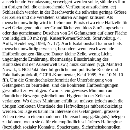
ausreichende Veranlassung verweigert werden sollte, stünde es ihm
im übrigen frei, die entsprechende Verfügung anzufechten. cc)
Schliesslich werden in der Beschwerde die teilweise geringe Grösse
der Zellen und die veralteten sanitären Anlagen kritisiert. Als
menschenunwürdig wird in Lehre und Praxis etwa eine Haftzelle für
zwei Gefangene mit einer Grundfläche von bloss 8 m2 angesehen
oder das gemeinsame Duschen von 24 Gefangenen auf einer Fläche
von lediglich 30 m2 (vgl. Kaiser/Kerner/Schöch, Strafvollzug, 4.
Aufl., Heidelberg 1994, N. 17). Auch Isolationshaft kann sich als
menschenunwürdig erweisen, besonders wenn erschwerende
Haftbedingungen (längere Dauer, kleine Zelle, wenig Licht,
ungenügende Ernährung, übermässige Einschränkung des
Kontaktes mit der Aussenwelt usw.) hinzukommen (vgl. Manfred
Nowak, UNO-Pakt über bürgerliche und politische Rechte und
Fakultativprotokoll, CCPR-Kommentar, Kehl 1989, Art. 10 N. 10
ff.). Um die Grundrechtskonformität der Unterbringung von
Gefangenen zu beurteilen, sind die konkreten Haftbedingungen
gesamthaft zu würdigen. Zwar ist ein gewisses Minimum an
räumlicher Bewegungsfreiheit und Hygiene in der Zelle zu
verlangen. Wo dieses Minimum erfüllt ist, müssen jedoch auch die
übrigen konkreten Umstände des Haftvollzuges mitberücksichtigt
werden. So läge es kaum im Interesse der Gefangenen, grössere
Zellen (etwa in einem modernen Untersuchungsgefängnis) belegen
zu können, wenn sie dafür ein empfindlich schärferes Haftregime
(bezüglich sozialer Kontakte, Spaziergang, Sicherheitskontrollen,