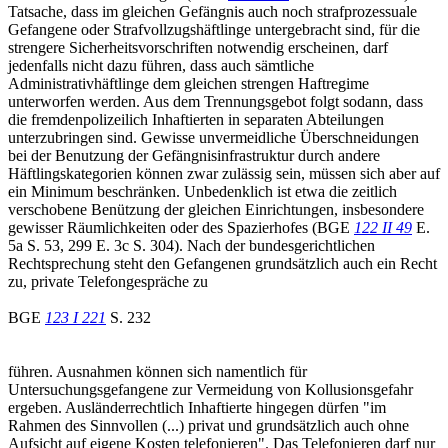
Tatsache, dass im gleichen Gefängnis auch noch strafprozessuale
Gefangene oder Strafvollzugshäftlinge untergebracht sind, für die
strengere Sicherheitsvorschriften notwendig erscheinen, darf
jedenfalls nicht dazu führen, dass auch sämtliche
Administrativhäftlinge dem gleichen strengen Haftregime
unterworfen werden. Aus dem Trennungsgebot folgt sodann, dass
die fremdenpolizeilich Inhaftierten in separaten Abteilungen
unterzubringen sind. Gewisse unvermeidliche Überschneidungen
bei der Benutzung der Gefängnisinfrastruktur durch andere
Häftlingskategorien können zwar zulässig sein, müssen sich aber auf
ein Minimum beschränken. Unbedenklich ist etwa die zeitlich
verschobene Benützung der gleichen Einrichtungen, insbesondere
gewisser Räumlichkeiten oder des Spazierhofes (BGE
122 II 49
E.
5a S. 53, 299 E. 3c S. 304). Nach der bundesgerichtlichen
Rechtsprechung steht den Gefangenen grundsätzlich auch ein Recht
zu, private Telefongespräche zu
BGE
123 I 221
S. 232
führen. Ausnahmen können sich namentlich für
Untersuchungsgefangene zur Vermeidung von Kollusionsgefahr
ergeben. Ausländerrechtlich Inhaftierte hingegen dürfen "im
Rahmen des Sinnvollen (...) privat und grundsätzlich auch ohne
Aufsicht auf eigene Kosten telefonieren". Das Telefonieren darf nur