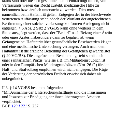
krank sind oder die sich gesundheitlich beeinträchtigt fühlen, von
Verfassungs wegen das Recht zusteht, medizinische Hilfe zu
bekommen bzw. ärztlich untersucht zu werden. Dies muss
namentlich beim Haftantritt gelten. Entgegen der in der Beschwerde
vertretenen Auffassung steht jedoch der Wortlaut der angefochtenen
Bestimmung einer solchen verfassungskonformen Auslegung nicht
entgegen. § 6 Abs. 2 Satz 2 VG/BS kann ohne weiteres in dem
Sinne ausgelegt werden, dass der "Bedarf" nach Beizug einer Ärztin
oder eines Arztes insbesondere dann zu bejahen ist, wenn
Gefangene bei Haftantritt über gesundheitliche Beschwerden klagen
und eine medizinische Untersuchung verlangen. Auch nach dem
Haftantritt ist die ärztliche Betreuung der Gefangenen gewährleistet
(§ 29 VG/BS). Die angefochtene Bestimmung steht somit auch
einer sanitarischen Praxis, wie sie z.B. im Militärdienst üblich ist
oder in den Europäischen Mindestgrundsätzen (Nrn. 26 ff.) für den
Haft- und Strafvollzug empfohlen wird, nicht entgegen. Die Rüge
der Verletzung der persönlichen Freiheit erweist sich daher als
unbegründet.
II.3. § 14 VG/BS bestimmt folgendes:
"Mit Ausnahme der Untersuchungshäftlinge sind die Insassinnen
und Insassen zur Erledigung der ihnen übertragenen Arbeiten
verpflichtet.
BGE
123 I 221
S. 237