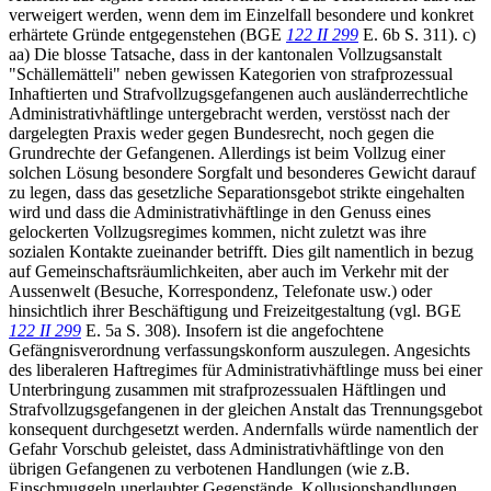
verweigert werden, wenn dem im Einzelfall besondere und konkret
erhärtete Gründe entgegenstehen (BGE
122 II 299
E. 6b S. 311). c)
aa) Die blosse Tatsache, dass in der kantonalen Vollzugsanstalt
"Schällemätteli" neben gewissen Kategorien von strafprozessual
Inhaftierten und Strafvollzugsgefangenen auch ausländerrechtliche
Administrativhäftlinge untergebracht werden, verstösst nach der
dargelegten Praxis weder gegen Bundesrecht, noch gegen die
Grundrechte der Gefangenen. Allerdings ist beim Vollzug einer
solchen Lösung besondere Sorgfalt und besonderes Gewicht darauf
zu legen, dass das gesetzliche Separationsgebot strikte eingehalten
wird und dass die Administrativhäftlinge in den Genuss eines
gelockerten Vollzugsregimes kommen, nicht zuletzt was ihre
sozialen Kontakte zueinander betrifft. Dies gilt namentlich in bezug
auf Gemeinschaftsräumlichkeiten, aber auch im Verkehr mit der
Aussenwelt (Besuche, Korrespondenz, Telefonate usw.) oder
hinsichtlich ihrer Beschäftigung und Freizeitgestaltung (vgl. BGE
122 II 299
E. 5a S. 308). Insofern ist die angefochtene
Gefängnisverordnung verfassungskonform auszulegen. Angesichts
des liberaleren Haftregimes für Administrativhäftlinge muss bei einer
Unterbringung zusammen mit strafprozessualen Häftlingen und
Strafvollzugsgefangenen in der gleichen Anstalt das Trennungsgebot
konsequent durchgesetzt werden. Andernfalls würde namentlich der
Gefahr Vorschub geleistet, dass Administrativhäftlinge von den
übrigen Gefangenen zu verbotenen Handlungen (wie z.B.
Einschmuggeln unerlaubter Gegenstände, Kollusionshandlungen