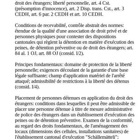
droit des étrangers; liberté personnelle, art. 4 Cst.
(présomption d'innocence), art. 2 Disp. trans. Cst., art. 3
CEDH, art. 6 par. 2 CEDH et art. 10 CEDH.
Conditions de recevabilité, contrôle abstrait des normes:
étendue de la qualité d'une association de droit privé et de
personnes physiques pour contester des dispositions
cantonales qui règlent la détention en matière d'exécution des
peines, de détention préventive ou de droit des étrangers; art.
84 al. 1 OJ, art. 88 OJ (consid. I/2).
Principes fondamentaux: domaine de protection de la liberté
personnelle; exigences découlant de la garantie d'une base
légale suffisante; champ d'application matériel de l'arrêté
attaqué; admissibilité de restrictions à la liberté des détenus
(consid. I/4).
Placement de personnes détenues en application du droit des
étrangers: conditions dans lesquelles il peut être admissible de
placer une personne détenue à titre de mesure administrative
de police des étrangers dans un établissement d'exécution des
peines ou de détention préventive. Examen de la conformité,
au regard des droits fondamentaux, de l'aménagement des
locaux (dimensions des cellules, installations sanitaires) de
l'établissement cantonal d'exécution "Schällemätteli";