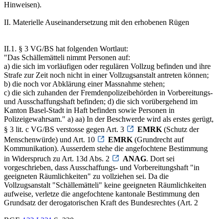
Hinweisen).
II. Materielle Auseinandersetzung mit den erhobenen Rügen
II.1. § 3 VG/BS hat folgenden Wortlaut:
"Das Schällemätteli nimmt Personen auf:
a) die sich im vorläufigen oder regulären Vollzug befinden und ihre
Strafe zur Zeit noch nicht in einer Vollzugsanstalt antreten können;
b) die noch vor Abklärung einer Massnahme stehen;
c) die sich zuhanden der Fremdenpolizeibehörden in Vorbereitungs-
und Ausschaffungshaft befinden; d) die sich vorübergehend im
Kanton Basel-Stadt in Haft befinden sowie Personen in
Polizeigewahrsam." a) aa) In der Beschwerde wird als erstes gerügt,
§ 3 lit. c VG/BS verstosse gegen Art. 3
EMRK
(Schutz der
Menschenwürde) und Art. 10
EMRK
(Grundrecht auf
Kommunikation). Ausserdem stehe die angefochtene Bestimmung
in Widerspruch zu Art. 13d Abs. 2
ANAG
. Dort sei
vorgeschrieben, dass Ausschaffungs- und Vorbereitungshaft "in
geeigneten Räumlichkeiten" zu vollziehen sei. Da die
Vollzugsanstalt "Schällemätteli" keine geeigneten Räumlichkeiten
aufweise, verletze die angefochtene kantonale Bestimmung den
Grundsatz der derogatorischen Kraft des Bundesrechtes (Art. 2