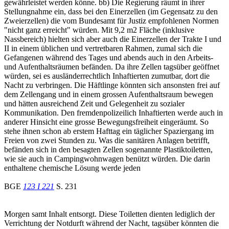
gewährleistet werden könne. bb) Die Regierung räumt in ihrer
Stellungnahme ein, dass bei den Einerzellen (im Gegensatz zu den
Zweierzellen) die vom Bundesamt für Justiz empfohlenen Normen
"nicht ganz erreicht" würden. Mit 9,2 m2 Fläche (inklusive
Nassbereich) hielten sich aber auch die Einerzellen der Trakte I und
II in einem üblichen und vertretbaren Rahmen, zumal sich die
Gefangenen während des Tages und abends auch in den Arbeits-
und Aufenthaltsräumen befänden. Da ihre Zellen tagsüber geöffnet
würden, sei es ausländerrechtlich Inhaftierten zumutbar, dort die
Nacht zu verbringen. Die Häftlinge könnten sich ansonsten frei auf
dem Zellengang und in einem grossen Aufenthaltsraum bewegen
und hätten ausreichend Zeit und Gelegenheit zu sozialer
Kommunikation. Den fremdenpolizeilich Inhaftierten werde auch in
anderer Hinsicht eine grosse Bewegungsfreiheit eingeräumt. So
stehe ihnen schon ab erstem Hafttag ein täglicher Spaziergang im
Freien von zwei Stunden zu. Was die sanitären Anlagen betrifft,
befänden sich in den besagten Zellen sogenannte Plastiktoiletten,
wie sie auch in Campingwohnwagen benützt würden. Die darin
enthaltene chemische Lösung werde jeden
BGE
123 I 221
S. 231
Morgen samt Inhalt entsorgt. Diese Toiletten dienten lediglich der
Verrichtung der Notdurft während der Nacht, tagsüber könnten die