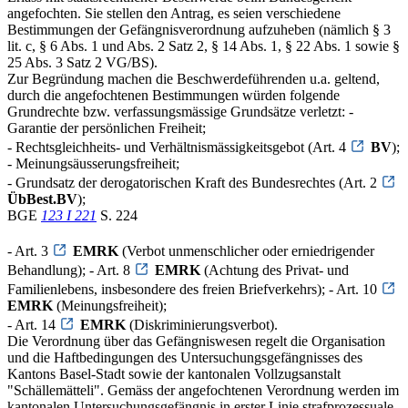
angefochten. Sie stellen den Antrag, es seien verschiedene
Bestimmungen der Gefängnisverordnung aufzuheben (nämlich § 3
lit. c, § 6 Abs. 1 und Abs. 2 Satz 2, § 14 Abs. 1, § 22 Abs. 1 sowie §
25 Abs. 3 Satz 2 VG/BS).
Zur Begründung machen die Beschwerdeführenden u.a. geltend,
durch die angefochtenen Bestimmungen würden folgende
Grundrechte bzw. verfassungsmässige Grundsätze verletzt: -
Garantie der persönlichen Freiheit;
- Rechtsgleichheits- und Verhältnismässigkeitsgebot (Art. 4
BV
);
- Meinungsäusserungsfreiheit;
- Grundsatz der derogatorischen Kraft des Bundesrechtes (Art. 2
ÜbBest.BV
);
BGE
123 I 221
S. 224
- Art. 3
EMRK
(Verbot unmenschlicher oder erniedrigender
Behandlung); - Art. 8
EMRK
(Achtung des Privat- und
Familienlebens, insbesondere des freien Briefverkehrs); - Art. 10
EMRK
(Meinungsfreiheit);
- Art. 14
EMRK
(Diskriminierungsverbot).
Die Verordnung über das Gefängniswesen regelt die Organisation
und die Haftbedingungen des Untersuchungsgefängnisses des
Kantons Basel-Stadt sowie der kantonalen Vollzugsanstalt
"Schällemätteli". Gemäss der angefochtenen Verordnung werden im
kantonalen Untersuchungsgefängnis in erster Linie strafprozessuale