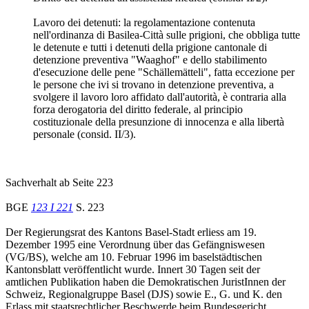
Lavoro dei detenuti: la regolamentazione contenuta
nell'ordinanza di Basilea-Città sulle prigioni, che obbliga tutte
le detenute e tutti i detenuti della prigione cantonale di
detenzione preventiva "Waaghof" e dello stabilimento
d'esecuzione delle pene "Schällemätteli", fatta eccezione per
le persone che ivi si trovano in detenzione preventiva, a
svolgere il lavoro loro affidato dall'autorità, è contraria alla
forza derogatoria del diritto federale, al principio
costituzionale della presunzione di innocenza e alla libertà
personale (consid. II/3).
Sachverhalt ab Seite 223
BGE
123 I 221
S. 223
Der Regierungsrat des Kantons Basel-Stadt erliess am 19.
Dezember 1995 eine Verordnung über das Gefängniswesen
(VG/BS), welche am 10. Februar 1996 im baselstädtischen
Kantonsblatt veröffentlicht wurde. Innert 30 Tagen seit der
amtlichen Publikation haben die Demokratischen JuristInnen der
Schweiz, Regionalgruppe Basel (DJS) sowie E., G. und K. den
Erlass mit staatsrechtlicher Beschwerde beim Bundesgericht