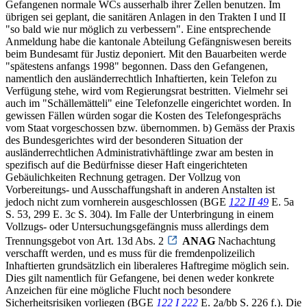
Gefangenen normale WCs ausserhalb ihrer Zellen benutzen. Im
übrigen sei geplant, die sanitären Anlagen in den Trakten I und II
"so bald wie nur möglich zu verbessern". Eine entsprechende
Anmeldung habe die kantonale Abteilung Gefängniswesen bereits
beim Bundesamt für Justiz deponiert. Mit den Bauarbeiten werde
"spätestens anfangs 1998" begonnen. Dass den Gefangenen,
namentlich den ausländerrechtlich Inhaftierten, kein Telefon zu
Verfügung stehe, wird vom Regierungsrat bestritten. Vielmehr sei
auch im "Schällemätteli" eine Telefonzelle eingerichtet worden. In
gewissen Fällen würden sogar die Kosten des Telefongesprächs
vom Staat vorgeschossen bzw. übernommen. b) Gemäss der Praxis
des Bundesgerichtes wird der besonderen Situation der
ausländerrechtlichen Administrativhäftlinge zwar am besten in
spezifisch auf die Bedürfnisse dieser Haft eingerichteten
Gebäulichkeiten Rechnung getragen. Der Vollzug von
Vorbereitungs- und Ausschaffungshaft in anderen Anstalten ist
jedoch nicht zum vornherein ausgeschlossen (BGE
122 II 49
E. 5a
S. 53, 299 E. 3c S. 304). Im Falle der Unterbringung in einem
Vollzugs- oder Untersuchungsgefängnis muss allerdings dem
Trennungsgebot von Art. 13d Abs. 2
ANAG
Nachachtung
verschafft werden, und es muss für die fremdenpolizeilich
Inhaftierten grundsätzlich ein liberaleres Haftregime möglich sein.
Dies gilt namentlich für Gefangene, bei denen weder konkrete
Anzeichen für eine mögliche Flucht noch besondere
Sicherheitsrisiken vorliegen (BGE
122 I 222
E. 2a/bb S. 226 f.). Die