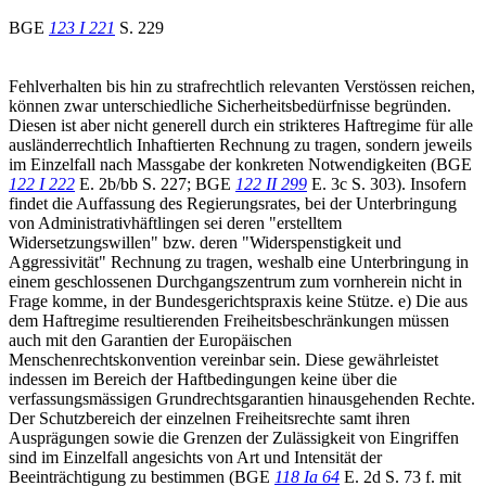
BGE
123 I 221
S. 229
Fehlverhalten bis hin zu strafrechtlich relevanten Verstössen reichen,
können zwar unterschiedliche Sicherheitsbedürfnisse begründen.
Diesen ist aber nicht generell durch ein strikteres Haftregime für alle
ausländerrechtlich Inhaftierten Rechnung zu tragen, sondern jeweils
im Einzelfall nach Massgabe der konkreten Notwendigkeiten (BGE
122 I 222
E. 2b/bb S. 227; BGE
122 II 299
E. 3c S. 303). Insofern
findet die Auffassung des Regierungsrates, bei der Unterbringung
von Administrativhäftlingen sei deren "erstelltem
Widersetzungswillen" bzw. deren "Widerspenstigkeit und
Aggressivität" Rechnung zu tragen, weshalb eine Unterbringung in
einem geschlossenen Durchgangszentrum zum vornherein nicht in
Frage komme, in der Bundesgerichtspraxis keine Stütze. e) Die aus
dem Haftregime resultierenden Freiheitsbeschränkungen müssen
auch mit den Garantien der Europäischen
Menschenrechtskonvention vereinbar sein. Diese gewährleistet
indessen im Bereich der Haftbedingungen keine über die
verfassungsmässigen Grundrechtsgarantien hinausgehenden Rechte.
Der Schutzbereich der einzelnen Freiheitsrechte samt ihren
Ausprägungen sowie die Grenzen der Zulässigkeit von Eingriffen
sind im Einzelfall angesichts von Art und Intensität der
Beeinträchtigung zu bestimmen (BGE
118 Ia 64
E. 2d S. 73 f. mit