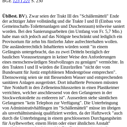
BGE
123 I 221
S. 230
ÜbBest. BV
). Zwar seien der Trakt III des "Schällemätteli" Ende
der achtziger Jahre vollständig und die Trakte I und II (Einbau von
Gemeinschafts-Toilettenanlagen und Duschenraum) teilweise saniert
worden. Bei den Sanierungsarbeiten (im Umfang von Fr. 5,7 Mio.)
habe man sich jedoch auf das Nötigste beschränkt und lediglich ein
Provisorium für zehn bis fünfzehn Jahre aufrechterhalten wollen.
Die ausländerrechtlich Inhaftierten würden somit "in einem
Gefängnis untergebracht, das zu zwei Dritteln bezüglich der
baulichen Voraussetzungen in keiner Weise den Anforderungen
eines menschenwürdigen Strafvollzuges zu genügen" vermöchte. In
den Trakten I und II würden die Einzelzellen "nicht der vom
Bundesamt für Justiz empfohlenen Mindestgrösse entsprechen".
Ebensowenig seien sie mit fliessendem Wasser und entsprechenden
sanitären Anlagen ausgerüstet. Dort inhaftierte Personen müssten
"ihre Notdurft in den Zelleneinschlusszeiten in einen Plastikeimer
verrichten, welcher anschliessend von den Gefangenen in der
Stockwerkstoilette zu entleeren ist". Ausserdem stehe sämtlichen
Gefangenen "kein Telephon zur Verfügung". Die Unterbringung
von Administrativhäftlingen im "Schällemätteli" müsse im übrigen
als unverhältnismässig qualifiziert werden, da der Haftzweck "auch
durch die Unterbringung in einem geschlossenen Durchgangsheim
für Asylbewerber, einem Heim oder einer ähnlichen Anstalt"