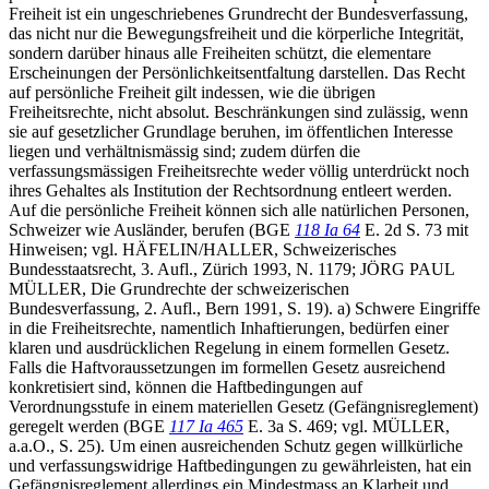
Freiheit ist ein ungeschriebenes Grundrecht der Bundesverfassung,
das nicht nur die Bewegungsfreiheit und die körperliche Integrität,
sondern darüber hinaus alle Freiheiten schützt, die elementare
Erscheinungen der Persönlichkeitsentfaltung darstellen. Das Recht
auf persönliche Freiheit gilt indessen, wie die übrigen
Freiheitsrechte, nicht absolut. Beschränkungen sind zulässig, wenn
sie auf gesetzlicher Grundlage beruhen, im öffentlichen Interesse
liegen und verhältnismässig sind; zudem dürfen die
verfassungsmässigen Freiheitsrechte weder völlig unterdrückt noch
ihres Gehaltes als Institution der Rechtsordnung entleert werden.
Auf die persönliche Freiheit können sich alle natürlichen Personen,
Schweizer wie Ausländer, berufen (BGE
118 Ia 64
E. 2d S. 73 mit
Hinweisen; vgl. HÄFELIN/HALLER, Schweizerisches
Bundesstaatsrecht, 3. Aufl., Zürich 1993, N. 1179; JÖRG PAUL
MÜLLER, Die Grundrechte der schweizerischen
Bundesverfassung, 2. Aufl., Bern 1991, S. 19). a) Schwere Eingriffe
in die Freiheitsrechte, namentlich Inhaftierungen, bedürfen einer
klaren und ausdrücklichen Regelung in einem formellen Gesetz.
Falls die Haftvoraussetzungen im formellen Gesetz ausreichend
konkretisiert sind, können die Haftbedingungen auf
Verordnungsstufe in einem materiellen Gesetz (Gefängnisreglement)
geregelt werden (BGE
117 Ia 465
E. 3a S. 469; vgl. MÜLLER,
a.a.O., S. 25). Um einen ausreichenden Schutz gegen willkürliche
und verfassungswidrige Haftbedingungen zu gewährleisten, hat ein
Gefängnisreglement allerdings ein Mindestmass an Klarheit und