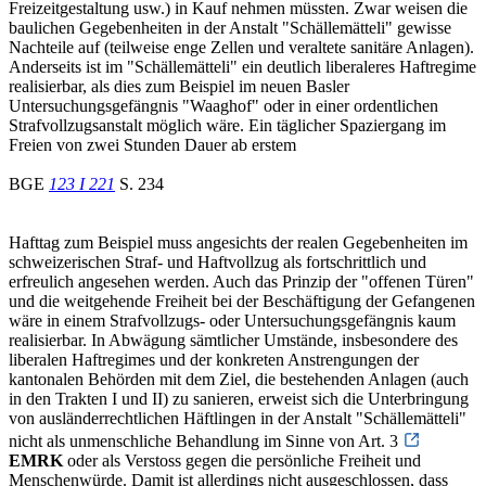
Freizeitgestaltung usw.) in Kauf nehmen müssten. Zwar weisen die
baulichen Gegebenheiten in der Anstalt "Schällemätteli" gewisse
Nachteile auf (teilweise enge Zellen und veraltete sanitäre Anlagen).
Anderseits ist im "Schällemätteli" ein deutlich liberaleres Haftregime
realisierbar, als dies zum Beispiel im neuen Basler
Untersuchungsgefängnis "Waaghof" oder in einer ordentlichen
Strafvollzugsanstalt möglich wäre. Ein täglicher Spaziergang im
Freien von zwei Stunden Dauer ab erstem
BGE
123 I 221
S. 234
Hafttag zum Beispiel muss angesichts der realen Gegebenheiten im
schweizerischen Straf- und Haftvollzug als fortschrittlich und
erfreulich angesehen werden. Auch das Prinzip der "offenen Türen"
und die weitgehende Freiheit bei der Beschäftigung der Gefangenen
wäre in einem Strafvollzugs- oder Untersuchungsgefängnis kaum
realisierbar. In Abwägung sämtlicher Umstände, insbesondere des
liberalen Haftregimes und der konkreten Anstrengungen der
kantonalen Behörden mit dem Ziel, die bestehenden Anlagen (auch
in den Trakten I und II) zu sanieren, erweist sich die Unterbringung
von ausländerrechtlichen Häftlingen in der Anstalt "Schällemätteli"
nicht als unmenschliche Behandlung im Sinne von Art. 3
EMRK
oder als Verstoss gegen die persönliche Freiheit und
Menschenwürde. Damit ist allerdings nicht ausgeschlossen, dass