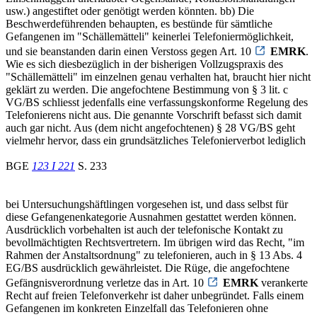
usw.) angestiftet oder genötigt werden könnten. bb) Die
Beschwerdeführenden behaupten, es bestünde für sämtliche
Gefangenen im "Schällemätteli" keinerlei Telefoniermöglichkeit,
und sie beanstanden darin einen Verstoss gegen Art. 10
EMRK
.
Wie es sich diesbezüglich in der bisherigen Vollzugspraxis des
"Schällemätteli" im einzelnen genau verhalten hat, braucht hier nicht
geklärt zu werden. Die angefochtene Bestimmung von § 3 lit. c
VG/BS schliesst jedenfalls eine verfassungskonforme Regelung des
Telefonierens nicht aus. Die genannte Vorschrift befasst sich damit
auch gar nicht. Aus (dem nicht angefochtenen) § 28 VG/BS geht
vielmehr hervor, dass ein grundsätzliches Telefonierverbot lediglich
BGE
123 I 221
S. 233
bei Untersuchungshäftlingen vorgesehen ist, und dass selbst für
diese Gefangenenkategorie Ausnahmen gestattet werden können.
Ausdrücklich vorbehalten ist auch der telefonische Kontakt zu
bevollmächtigten Rechtsvertretern. Im übrigen wird das Recht, "im
Rahmen der Anstaltsordnung" zu telefonieren, auch in § 13 Abs. 4
EG/BS ausdrücklich gewährleistet. Die Rüge, die angefochtene
Gefängnisverordnung verletze das in Art. 10
EMRK
verankerte
Recht auf freien Telefonverkehr ist daher unbegründet. Falls einem
Gefangenen im konkreten Einzelfall das Telefonieren ohne