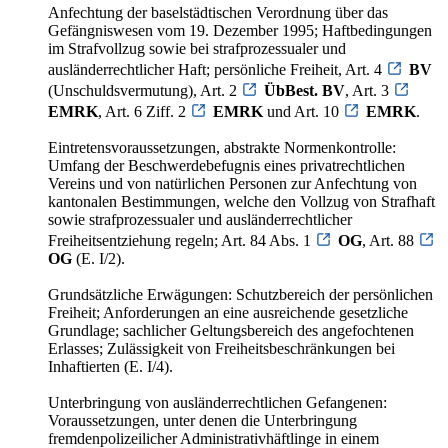
Anfechtung der baselstädtischen Verordnung über das
Gefängniswesen vom 19. Dezember 1995; Haftbedingungen
im Strafvollzug sowie bei strafprozessualer und
ausländerrechtlicher Haft; persönliche Freiheit, Art. 4
BV
(Unschuldsvermutung), Art. 2
ÜbBest. BV
, Art. 3
EMRK
, Art. 6 Ziff. 2
EMRK
und Art. 10
EMRK
.
Eintretensvoraussetzungen, abstrakte Normenkontrolle:
Umfang der Beschwerdebefugnis eines privatrechtlichen
Vereins und von natürlichen Personen zur Anfechtung von
kantonalen Bestimmungen, welche den Vollzug von Strafhaft
sowie strafprozessualer und ausländerrechtlicher
Freiheitsentziehung regeln; Art. 84 Abs. 1
OG
, Art. 88
OG
(E. I/2).
Grundsätzliche Erwägungen: Schutzbereich der persönlichen
Freiheit; Anforderungen an eine ausreichende gesetzliche
Grundlage; sachlicher Geltungsbereich des angefochtenen
Erlasses; Zulässigkeit von Freiheitsbeschränkungen bei
Inhaftierten (E. I/4).
Unterbringung von ausländerrechtlichen Gefangenen:
Voraussetzungen, unter denen die Unterbringung
fremdenpolizeilicher Administrativhäftlinge in einem