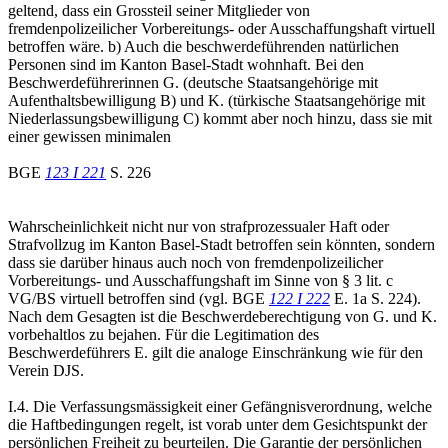
geltend, dass ein Grossteil seiner Mitglieder von
fremdenpolizeilicher Vorbereitungs- oder Ausschaffungshaft virtuell
betroffen wäre. b) Auch die beschwerdeführenden natürlichen
Personen sind im Kanton Basel-Stadt wohnhaft. Bei den
Beschwerdeführerinnen G. (deutsche Staatsangehörige mit
Aufenthaltsbewilligung B) und K. (türkische Staatsangehörige mit
Niederlassungsbewilligung C) kommt aber noch hinzu, dass sie mit
einer gewissen minimalen
BGE
123 I 221
S. 226
Wahrscheinlichkeit nicht nur von strafprozessualer Haft oder
Strafvollzug im Kanton Basel-Stadt betroffen sein könnten, sondern
dass sie darüber hinaus auch noch von fremdenpolizeilicher
Vorbereitungs- und Ausschaffungshaft im Sinne von § 3 lit. c
VG/BS virtuell betroffen sind (vgl. BGE
122 I 222
E. 1a S. 224).
Nach dem Gesagten ist die Beschwerdeberechtigung von G. und K.
vorbehaltlos zu bejahen. Für die Legitimation des
Beschwerdeführers E. gilt die analoge Einschränkung wie für den
Verein DJS.
I.4. Die Verfassungsmässigkeit einer Gefängnisverordnung, welche
die Haftbedingungen regelt, ist vorab unter dem Gesichtspunkt der
persönlichen Freiheit zu beurteilen. Die Garantie der persönlichen