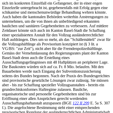
sich im konkreten Einzelfall ein Gefangener, der in einer engen
Einzelzelle untergebracht ist, gegebenenfalls mit Erfolg gegen eine
schikanöse und menschenunwürdige Behandlung wehren könnte.
Auch haben die kantonalen Behörden weiterhin Anstrengungen zu
unternehmen, um die von ihnen als unbefriedigend erkannten
baulichen und sanitären Gegebenheiten zu verbessern. Auf mittlere
Zeitdauer könnte sich auch im Kanton Basel-Stadt die Schaffung
einer spezialisierten Anstalt für den Vollzug ausländerrechtlicher
Haft aufdrängen. Dies um so mehr, als das "Schällemätteli" zwar für
die Vollzugshäftlinge als Provisorium konzipiert ist (§ 3 lit. a
VG/BS: "zur Zeit"), nicht aber für die Fremdenpolizeihäftlinge.
Gemäss der Vernehmlassung des Regierungsrates plant der Kanton
Basel-Stadt denn auch die Erstellung eines
Ausschaffungsgefängnisses mit 48 Haftplätzen an peripherer Lage.
Die Baukosten würden sich auf ca. Fr. 8 Mio. belaufen. Mit den
Bauarbeiten werde nach Eingang der Subventionszusicherung
seitens des Bundes begonnen. Nach der Praxis des Bundesgerichtes
sind provisorische gesetzliche Lösungen zwar zulässig. Sie müssen
aber - bis zur Schaffung spezieller Vollzugsanstalten - bereits ein
grundrechtskonformes Haftregime zulassen. Bauliche,
organisatorische und personelle Gegebenheiten sind bis zur
Eröffnung einer allen Ansprüchen gerecht werdenden
Ausschaffungshaftanstalt anzupassen (BGE
122 II 299
E. 5a S. 307
f.). Die angefochtene Bestimmung steht einer entsprechenden
provisorischen Regelung der ausländerrechtlichen Administrativhaft