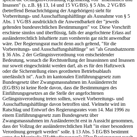
Insassen" (s. z.B. §§ 13, 14 und 15 VG/BS). § 5 Abs. 2 VG/BS
(betreffend Benachrichtigung der Angehörigen) sieht für
Vorbereitungs- und Ausschaffungshäftlinge als Ausnahme von § 5
Abs. 1 VG/BS ausdrücklich die Anwendbarkeit der "jeweils
geltenden bundesrechtlichen Bestimmungen" vor. Diese Vorschrift
erschiene sinnlos und überflüssig, falls der angefochtene Erlass auf
ausländerrechtlich Inhaftierte zum vornherein gar nicht anwendbar
wäre. Der Regierungsrat macht denn auch geltend, "für die
Vorbereitungs- und Ausschaffungshäftlinge" sei "als Grundsatznorm
§ 36 Abs. 2 der Gefängnisverordnung von entscheidender
Bedeutung, wonach die Rechtsstellung der Insassinnen und Insassen
nur soweit eingeschränkt werden darf, als es für den Haftzweck
oder die Sicherstellung eines geordneten Betriebsablaufs
unerlässlich ist". Auch im kantonalen Einführungsgesetz zum
Bundesgesetz über Zwangsmassnahmen im Ausländerrecht
(EG/BS) ist keine Rede davon, dass die Bestimmungen des
Einführungsgesetzes an die Stelle der angefochtenen
Gefängnisverordnung treten sollten, soweit Vorbereitungs- und
Ausschaffungshäftlinge davon betroffen sind. Vielmehr wird im
Ratschlag und Entwurf des Regierungsrates vom 14. Mai 1996 zu
einem Einführungsgesetz zum Bundesgesetz über
Zwangsmassnahmen im Ausländerrecht erst in Aussicht genommen,
dass der Vollzug der ausländerrechtlichen Haft "in einer besonderen
Verordnung geregelt werden" solle. § 13 Abs. 5 EG/BS bestimmt