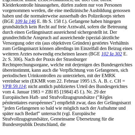
Kleiderkontrolle hinausgehen, dürfen zudem nur von Personen
vorgenommen werden, die eine medizinische Ausbildung genossen
haben und die normalerweise ausserhalb des Polizeikorps stehen
(BGE
109 Ia 146
E. 8b S. 158 f.). Gefangene haben hingegen
grundsätzlich kein Recht auf freie Arztwahl, sofern die Betreuung
durch einen Gefängnisarzt ausreichend sichergestellt ist. Der
grundrechtliche Anspruch auf ausreichende (spezial-)ärztliche
Versorgung oder ein (aus objektiven Gründen) gestörtes Verhältnis
zum Gefängnisarzt können allerdings im Einzelfall den Beizug eines
weiteren Arztes notwendig erscheinen lassen (BGE
102 Ia 302
E.
2c S. 306). Nach der Praxis der Strassburger
Rechtsprechungsorgane, welche mit derjenigen des Bundesgerichtes
übereinstimmt, kann auch die Verpflichtung von Gefangenen, sich
periodischen Urinkontrollen zu unterziehen, mit der EMRK
vereinbar sein (EKMR vom 22. Februar 1995 i.S. A. B. c. CH =
VPB 59.114
; nicht amtlich publiziertes Urteil des Bundesgerichtes
vom 4. Januar 1983 = ZBl 85 [1984] 45 f.). Nr. 29 der
Europäischen Haft- und Strafvollzugsgrundsätze ("Règles
pénitentiaires européennes") empfiehlt zwar, dass der Gefängnisarzt
"jeden Gefangenen so bald wie möglich nach der Aufnahme und
später nach Bedarf" untersucht (vgl. Europäische
Strafvollzugsgrundsätze, Gemeinsame Übersetzung für die
Bundesrepublik Deutschland, die