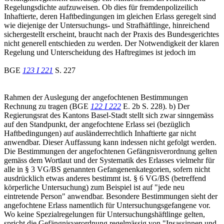
Regelungsdichte aufzuweisen. Ob dies für fremdenpolizeilich
Inhaftierte, deren Haftbedingungen im gleichen Erlass geregelt sind
wie diejenige der Untersuchungs- und Strafhäftlinge, hinreichend
sichergestellt erscheint, braucht nach der Praxis des Bundesgerichtes
nicht generell entschieden zu werden. Der Notwendigkeit der klaren
Regelung und Unterscheidung des Haftregimes ist jedoch im
BGE
123 I 221
S. 227
Rahmen der Auslegung der angefochtenen Bestimmungen
Rechnung zu tragen (BGE
122 I 222
E. 2b S. 228). b) Der
Regierungsrat des Kantons Basel-Stadt stellt sich zwar sinngemäss
auf den Standpunkt, der angefochtene Erlass sei (bezüglich
Haftbedingungen) auf ausländerrechtlich Inhaftierte gar nicht
anwendbar. Dieser Auffassung kann indessen nicht gefolgt werden.
Die Bestimmungen der angefochtenen Gefängnisverordnung gelten
gemäss dem Wortlaut und der Systematik des Erlasses vielmehr für
alle in § 3 VG/BS genannten Gefangenenkategorien, sofern nicht
ausdrücklich etwas anderes bestimmt ist. § 6 VG/BS (betreffend
körperliche Untersuchung) zum Beispiel ist auf "jede neu
eintretende Person" anwendbar. Besondere Bestimmungen sieht der
angefochtene Erlass namentlich für Untersuchungsgefangene vor.
Wo keine Spezialregelungen für Untersuchungshäftlinge gelten,
spricht die Gefängnisverordnung regelmässig von "Insassinnen und