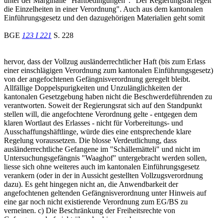
unter der Marginalie "Haftbedingungen": "Der Regierungsrat regelt
die Einzelheiten in einer Verordnung". Auch aus dem kantonalen
Einführungsgesetz und den dazugehörigen Materialien geht somit
BGE
123 I 221
S. 228
hervor, dass der Vollzug ausländerrechtlicher Haft (bis zum Erlass
einer einschlägigen Verordnung zum kantonalen Einführungsgesetz)
von der angefochtenen Gefängnisverordnung geregelt bleibt.
Allfällige Doppelspurigkeiten und Unzulänglichkeiten der
kantonalen Gesetzgebung haben nicht die Beschwerdeführenden zu
verantworten. Soweit der Regierungsrat sich auf den Standpunkt
stellen will, die angefochtene Verordnung gelte - entgegen dem
klaren Wortlaut des Erlasses - nicht für Vorbereitungs- und
Ausschaffungshäftlinge, würde dies eine entsprechende klare
Regelung voraussetzen. Die blosse Verdeutlichung, dass
ausländerrechtliche Gefangene im "Schällemätteli" und nicht im
Untersuchungsgefängnis "Waaghof" untergebracht werden sollen,
liesse sich ohne weiteres auch im kantonalen Einführungsgesetz
verankern (oder in der in Aussicht gestellten Vollzugsverordnung
dazu). Es geht hingegen nicht an, die Anwendbarkeit der
angefochtenen geltenden Gefängnisverordnung unter Hinweis auf
eine gar noch nicht existierende Verordnung zum EG/BS zu
verneinen. c) Die Beschränkung der Freiheitsrechte von