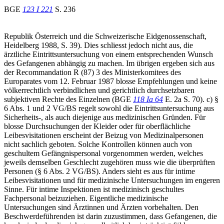
BGE
123 I 221
S. 236
Republik Österreich und die Schweizerische Eidgenossenschaft,
Heidelberg 1988, S. 39). Dies schliesst jedoch nicht aus, die
ärztliche Eintrittsuntersuchung von einem entsprechenden Wunsch
des Gefangenen abhängig zu machen. Im übrigen ergeben sich aus
der Recommandation R (87) 3 des Ministerkomitees des
Europarates vom 12. Februar 1987 blosse Empfehlungen und keine
völkerrechtlich verbindlichen und gerichtlich durchsetzbaren
subjektiven Rechte des Einzelnen (BGE
118 Ia 64
E. 2a S. 70). c) §
6 Abs. 1 und 2 VG/BS regelt sowohl die Eintrittsuntersuchung aus
Sicherheits-, als auch diejenige aus medizinischen Gründen. Für
blosse Durchsuchungen der Kleider oder für oberflächliche
Leibesvisitationen erscheint der Beizug von Medizinalpersonen
nicht sachlich geboten. Solche Kontrollen können auch von
geschultem Gefängnispersonal vorgenommen werden, welches
jeweils demselben Geschlecht zugehören muss wie die überprüften
Personen (§ 6 Abs. 2 VG/BS). Anders sieht es aus für intime
Leibesvisitationen und für medizinische Untersuchungen im engeren
Sinne. Für intime Inspektionen ist medizinisch geschultes
Fachpersonal beizuziehen. Eigentliche medizinische
Untersuchungen sind Ärztinnen und Ärzten vorbehalten. Den
Beschwerdeführenden ist darin zuzustimmen, dass Gefangenen, die