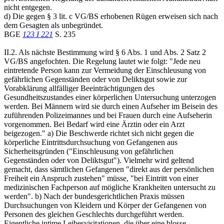
nicht entgegen.
d) Die gegen § 3 lit. c VG/BS erhobenen Rügen erweisen sich nach
dem Gesagten als unbegründet.
BGE
123 I 221
S. 235
II.2. Als nächste Bestimmung wird § 6 Abs. 1 und Abs. 2 Satz 2
VG/BS angefochten. Die Regelung lautet wie folgt: "Jede neu
eintretende Person kann zur Vermeidung der Einschleusung von
gefährlichen Gegenständen oder von Deliktsgut sowie zur
Vorabklärung allfälliger Beeinträchtigungen des
Gesundheitszustandes einer körperlichen Untersuchung unterzogen
werden. Bei Männern wird sie durch einen Aufseher im Beisein des
zuführenden Polizeimannes und bei Frauen durch eine Aufseherin
vorgenommen. Bei Bedarf wird eine Ärztin oder ein Arzt
beigezogen." a) Die Beschwerde richtet sich nicht gegen die
körperliche Eintrittsdurchsuchung von Gefangenen aus
Sicherheitsgründen ("Einschleusung von gefährlichen
Gegenständen oder von Deliktsgut"). Vielmehr wird geltend
gemacht, dass sämtlichen Gefangenen "direkt aus der persönlichen
Freiheit ein Anspruch zustehen" müsse, "bei Eintritt von einer
medizinischen Fachperson auf mögliche Krankheiten untersucht zu
werden". b) Nach der bundesgerichtlichen Praxis müssen
Durchsuchungen von Kleidern und Körper der Gefangenen von
Personen des gleichen Geschlechts durchgeführt werden.
Eigentliche intime Leibesvisitationen, die über eine blosse