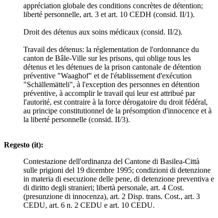
appréciation globale des conditions concrètes de détention;
liberté personnelle, art. 3 et art. 10 CEDH (consid. II/1).
Droit des détenus aux soins médicaux (consid. II/2).
Travail des détenus: la réglementation de l'ordonnance du
canton de Bâle-Ville sur les prisons, qui oblige tous les
détenus et les détenues de la prison cantonale de détention
préventive "Waaghof" et de l'établissement d'exécution
"Schällemätteli", à l'exception des personnes en détention
préventive, à accomplir le travail qui leur est attribué par
l'autorité, est contraire à la force dérogatoire du droit fédéral,
au principe constitutionnel de la présomption d'innocence et à
la liberté personnelle (consid. II/3).
Regesto (it):
Contestazione dell'ordinanza del Cantone di Basilea-Città
sulle prigioni del 19 dicembre 1995; condizioni di detenzione
in materia di esecuzione delle pene, di detenzione preventiva e
di diritto degli stranieri; libertà personale, art. 4 Cost.
(presunzione di innocenza), art. 2 Disp. trans. Cost., art. 3
CEDU, art. 6 n. 2 CEDU e art. 10 CEDU.