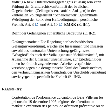
Vollzugs- bzw. Untersuchungsgefängnis zulässig sein kann.
Prüfung der Grundrechtskonformität der baulichen
Gegebenheiten (Zellengrössen, sanitäre Anlagen) in der
kantonalen Vollzugsanstalt "Schällemätteli"; gesamthafte
Würdigung der konkreten Haftbedingungen; persönliche
Freiheit, Art. 3
und Art. 10
EMRK
(E. II/1).
Recht der Gefangenen auf ärztliche Betreuung (E. II/2).
Gefangenenarbeit: Die Regelung der baselstädtischen
Gefängnisverordnung, welche alle Insassinnen und Insassen
sowohl des kantonalen Untersuchungsgefängnisses
"Waaghof" als auch der Vollzugsanstalt "Schällemätteli", mit
Ausnahme der Untersuchungshäftlinge, zur Erledigung der
ihnen behördlich zugewiesenen Arbeiten verpflichtet,
verstösst gegen die derogatorische Kraft des Bundesrechtes,
den verfassungsmässigen Grundsatz der Unschuldsvermutung
sowie gegen die persönliche Freiheit (E. II/3).
Regeste (fr):
Contestation de l'ordonnance du canton de Bâle-Ville sur les
prisons du 19 décembre 1995; régimes de détention en
matière d'exécution des peines, de détention préventive ou de