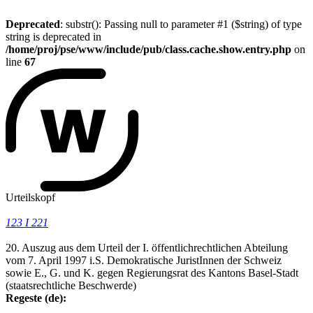
Deprecated
: substr(): Passing null to parameter #1 ($string) of type
string is deprecated in
/home/proj/pse/www/include/pub/class.cache.show.entry.php
on
line
67
Urteilskopf
123 I 221
20. Auszug aus dem Urteil der I. öffentlichrechtlichen Abteilung
vom 7. April 1997 i.S. Demokratische JuristInnen der Schweiz
sowie E., G. und K. gegen Regierungsrat des Kantons Basel-Stadt
(staatsrechtliche Beschwerde)
Regeste (de):