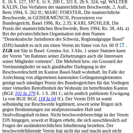
E. 1b S. 127, 197 E. 1c S. 200 f., 321 E. 2b S. 324; vgl. WALTER
KÄLIN, Das Verfahren der staatsrechtlichen Beschwerde, 2. Aufl.,
Bern 1994, S. 262 ff.; MARC FORSTER, Die staatsrechtliche
Beschwerde, in GEISER/MÜNCH, Prozessieren vor
Bundesgericht, Basel 1996, Rz. 2.35; KARL SPÜHLER, Die
Praxis der staatsrechtlichen Beschwerde, Bern 1994, Rz. 38, 44). a)
Bei der privatrechtlichen Organisation mit dem Namen
"Demokratische JuristInnen der Schweiz, Regionalgruppe Basel"
(DJS) handelt es sich um einen Verein im Sinne von Art. 60 ff
.
ZGB
mit Sitz in Basel. Gemäss Art. 3 Abs. 1 seiner Statuten kann
der Verein "im Rahmen seiner Zielsetzungen auch die Interessen
seiner Mitglieder vertreten". Die Mehrheit bzw. ein Grossteil der
Vereinsmitglieder ist nach glaubhafter Darlegung in der
Beschwerdeschrift im Kanton Basel-Stadt wohnhaft. Im Falle der
Anfechtung von allgemeinen kantonalen Gefängnisreglementen
genügt nach ständiger Praxis des Bundesgerichtes für das Vorliegen
einer virtuellen Betroffenheit der Wohnsitz im betreffenden Kanton
(BGE
102 Ia 279
E. 1 S. 281 f.; nicht amtlich publizierte Erwägung
1a von BGE BGE
118 Ia 64
ff.). Der Verein DJS ist somit
selbständig zur Beschwerde legitimiert, soweit seine Rügen sich
gegen Bestimmungen zur strafprozessualen Haft und
Strafvollzugshaft richten. Nicht beschwerdeberechtigt ist der Verein
DJS hingegen, soweit er Rügen erhebt, die sich ausschliesslich auf
Fragen der ausländerrechtlichen Inhaftierung beziehen. Der
beschwerdeführende Verein legt nicht dar und macht auch nicht