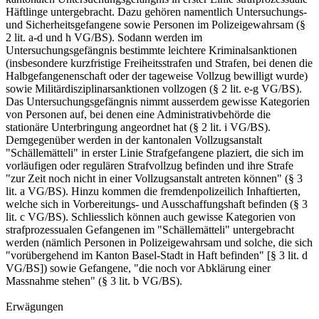
Häftlinge untergebracht. Dazu gehören namentlich Untersuchungs-
und Sicherheitsgefangene sowie Personen im Polizeigewahrsam (§
2 lit. a-d und h VG/BS). Sodann werden im
Untersuchungsgefängnis bestimmte leichtere Kriminalsanktionen
(insbesondere kurzfristige Freiheitsstrafen und Strafen, bei denen die
Halbgefangenenschaft oder der tageweise Vollzug bewilligt wurde)
sowie Militärdisziplinarsanktionen vollzogen (§ 2 lit. e-g VG/BS).
Das Untersuchungsgefängnis nimmt ausserdem gewisse Kategorien
von Personen auf, bei denen eine Administrativbehörde die
stationäre Unterbringung angeordnet hat (§ 2 lit. i VG/BS).
Demgegenüber werden in der kantonalen Vollzugsanstalt
"Schällemätteli" in erster Linie Strafgefangene plaziert, die sich im
vorläufigen oder regulären Strafvollzug befinden und ihre Strafe
"zur Zeit noch nicht in einer Vollzugsanstalt antreten können" (§ 3
lit. a VG/BS). Hinzu kommen die fremdenpolizeilich Inhaftierten,
welche sich in Vorbereitungs- und Ausschaffungshaft befinden (§ 3
lit. c VG/BS). Schliesslich können auch gewisse Kategorien von
strafprozessualen Gefangenen im "Schällemätteli" untergebracht
werden (nämlich Personen in Polizeigewahrsam und solche, die sich
"vorübergehend im Kanton Basel-Stadt in Haft befinden" [§ 3 lit. d
VG/BS]) sowie Gefangene, "die noch vor Abklärung einer
Massnahme stehen" (§ 3 lit. b VG/BS).
Erwägungen