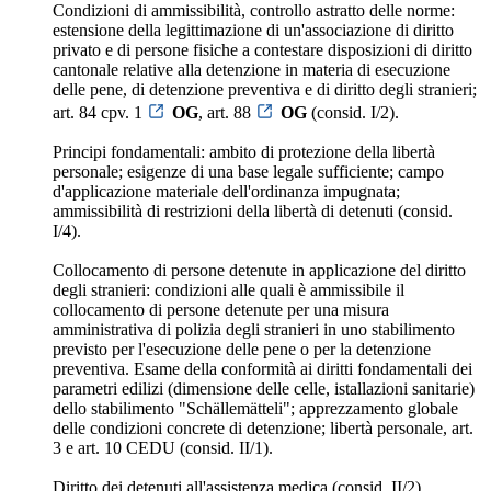
Condizioni di ammissibilità, controllo astratto delle norme:
estensione della legittimazione di un'associazione di diritto
privato e di persone fisiche a contestare disposizioni di diritto
cantonale relative alla detenzione in materia di esecuzione
delle pene, di detenzione preventiva e di diritto degli stranieri;
art. 84 cpv. 1
OG
, art. 88
OG
(consid. I/2).
Principi fondamentali: ambito di protezione della libertà
personale; esigenze di una base legale sufficiente; campo
d'applicazione materiale dell'ordinanza impugnata;
ammissibilità di restrizioni della libertà di detenuti (consid.
I/4).
Collocamento di persone detenute in applicazione del diritto
degli stranieri: condizioni alle quali è ammissibile il
collocamento di persone detenute per una misura
amministrativa di polizia degli stranieri in uno stabilimento
previsto per l'esecuzione delle pene o per la detenzione
preventiva. Esame della conformità ai diritti fondamentali dei
parametri edilizi (dimensione delle celle, istallazioni sanitarie)
dello stabilimento "Schällemätteli"; apprezzamento globale
delle condizioni concrete di detenzione; libertà personale, art.
3 e art. 10 CEDU (consid. II/1).
Diritto dei detenuti all'assistenza medica (consid. II/2).