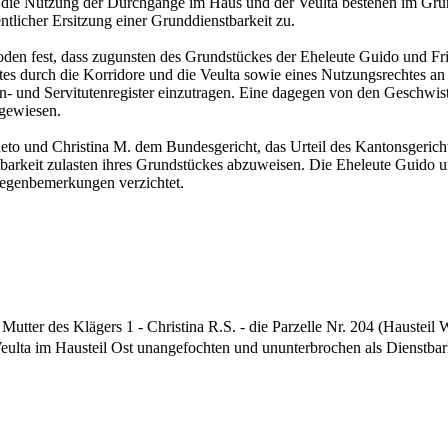
uf die Nutzung der Durchgänge im Haus und der Veulta bestehen im Gr
tlicher Ersitzung einer Grunddienstbarkeit zu.
boden fest, dass zugunsten des Grundstückes der Eheleute Guido und F
tes durch die Korridore und die Veulta sowie eines Nutzungsrechtes a
en- und Servitutenregister einzutragen. Eine dagegen von den Geschw
gewiesen.
eto und Christina M. dem Bundesgericht, das Urteil des Kantonsgeri
stbarkeit zulasten ihres Grundstückes abzuweisen. Die Eheleute Guido
 Gegenbemerkungen verzichtet.
Mutter des Klägers 1 - Christina R.S. - die Parzelle Nr. 204 (Haustei
eulta im Hausteil Ost unangefochten und ununterbrochen als Dienstbarke