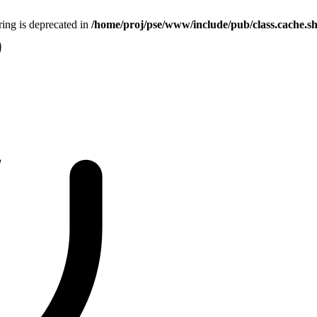
tring is deprecated in
/home/proj/pse/www/include/pub/class.cache.s