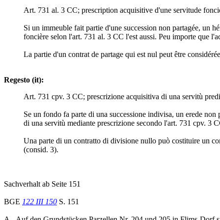
Art. 731 al. 3 CC; prescription acquisitive d'une servitude fonci
Si un immeuble fait partie d'une succession non partagée, un héri
foncière selon l'art. 731 al. 3 CC l'est aussi. Peu importe que l'ac
La partie d'un contrat de partage qui est nul peut être considéré
Regesto (it):
Art. 731 cpv. 3 CC; prescrizione acquisitiva di una servitù predi
Se un fondo fa parte di una successione indivisa, un erede non pu
di una servitù mediante prescrizione secondo l'art. 731 cpv. 3 CC 
Una parte di un contratto di divisione nullo può costituire un con
(consid. 3).
Sachverhalt ab Seite 151
BGE
122 III 150
S. 151
A.- Auf den Grundstücken Parzellen Nr. 204 und 205 in Flims-Dorf ste