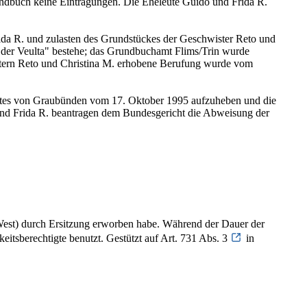
undbuch keine Eintragungen. Die Eheleute Guido und Frida R.
rida R. und zulasten des Grundstückes der Geschwister Reto und
n der Veulta" bestehe; das Grundbuchamt Flims/Trin wurde
istern Reto und Christina M. erhobene Berufung wurde vom
chtes von Graubünden vom 17. Oktober 1995 aufzuheben und die
 und Frida R. beantragen dem Bundesgericht die Abweisung der
l West) durch Ersitzung erworben habe. Während der Dauer der
itsberechtigte benutzt. Gestützt auf Art. 731 Abs. 3
in