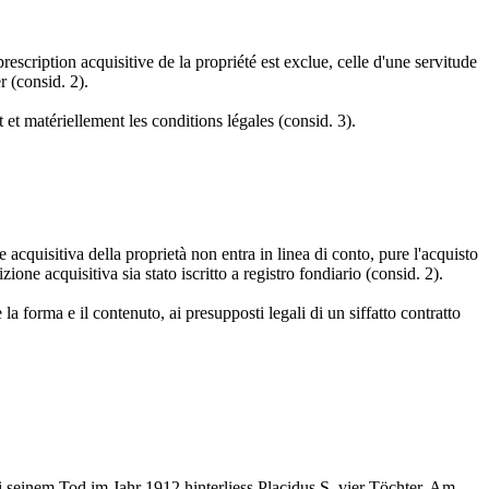
rescription acquisitive de la propriété est exclue, celle d'une servitude
r (consid. 2).
 et matériellement les conditions légales (consid. 3).
acquisitiva della proprietà non entra in linea di conto, pure l'acquisto
one acquisitiva sia stato iscritto a registro fondiario (consid. 2).
a forma e il contenuto, ai presupposti legali di un siffatto contratto
 seinem Tod im Jahr 1912 hinterliess Placidus S. vier Töchter. Am