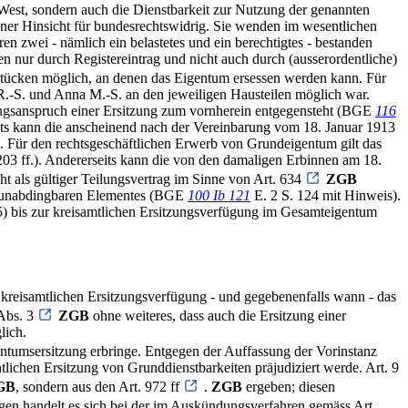
 West, sondern auch die Dienstbarkeit zur Nutzung der genannten
ener Hinsicht für bundesrechtswidrig. Sie wenden im wesentlichen
en zwei - nämlich ein belastetes und ein berechtigtes - bestanden
en nur durch Registereintrag und nicht auch durch (ausserordentliche)
dstücken möglich, an denen das Eigentum ersessen werden kann. Für
a R.-S. und Anna M.-S. an den jeweiligen Hausteilen möglich war.
lungsanspruch einer Ersitzung zum vornherein entgegensteht (BGE
116
seits kann die anscheinend nach der Vereinbarung vom 18. Januar 1913
en. Für den rechtsgeschäftlichen Erwerb von Grundeigentum gilt das
203 ff.). Andererseits kann die von den damaligen Erbinnen am 18.
cht als gültiger Teilungsvertrag im Sinne von Art. 634
ZGB
nes unabdingbaren Elementes (BGE
100 Ib 121
E. 2 S. 124 mit Hinweis).
5) bis zur kreisamtlichen Ersitzungsverfügung im Gesamteigentum
 kreisamtlichen Ersitzungsverfügung - und gegebenenfalls wann - das
 Abs. 3
ZGB
ohne weiteres, dass auch die Ersitzung einer
lich.
ntumsersitzung erbringe. Entgegen der Auffassung der Vorinstanz
ichen Ersitzung von Grunddienstbarkeiten präjudiziert werde. Art. 9
GB
, sondern aus den Art. 972 ff
.
ZGB
ergeben; diesen
en handelt es sich bei der im Auskündungsverfahren gemäss Art.