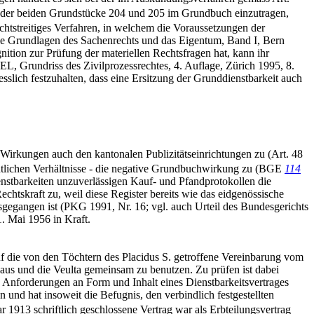
 der beiden Grundstücke 204 und 205 im Grundbuch einzutragen,
chtstreitiges Verfahren, in welchem die Voraussetzungen der
ie Grundlagen des Sachenrechts und das Eigentum, Band I, Bern
ion zur Prüfung der materiellen Rechtsfragen hat, kann ihr
 Grundriss des Zivilprozessrechtes, 4. Auflage, Zürich 1995, 8.
esslich festzuhalten, dass eine Ersitzung der Grunddienstbarkeit auch
 Wirkungen auch den kantonalen Publizitätseinrichtungen zu (Art. 48
echtlichen Verhältnisse - die negative Grundbuchwirkung zu (BGE
114
enstbarkeiten unzuverlässigen Kauf- und Pfandprotokollen die
chtskraft zu, weil diese Register bereits wie das eidgenössische
gegangen ist (PKG 1991, Nr. 16; vgl. auch Urteil des Bundesgerichts
. Mai 1956 in Kraft.
 auf die von den Töchtern des Placidus S. getroffene Vereinbarung vom
aus und die Veulta gemeinsam zu benutzen. Zu prüfen ist dabei
den Anforderungen an Form und Inhalt eines Dienstbarkeitsvertrages
und hat insoweit die Befugnis, den verbindlich festgestellten
r 1913 schriftlich geschlossene Vertrag war als Erbteilungsvertrag