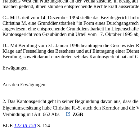
Hausteils West ein Nutzungsrecht an der Veulta zustehe. In bezug a
machen geltend, ihnen stünden entsprechende Rechte kraft ausserorden
C.- Mit Urteil vom 14. Dezember 1994 stellte das Bezirksgericht Im
Christina M. eine Grunddienstbarkeit "in Form eines Durchgangsrech
angewiesen, eine entsprechende Grunddienstbarkeit im Liegenschaft
Kantonsgericht von Graubünden mit Urteil vom 17. Oktober 1995 ab
D.- Mit Berufung vom 31. Januar 1996 beantragen die Geschwister R
Klage auf Feststellung des Bestehens und auf Eintragung einer Dien
Berufung, soweit darauf einzutreten sei; das Kantonsgericht hat auf
Erwägungen
Aus den Erwägungen:
2. Das Kantonsgericht geht in seiner Begründung davon aus, dass die 
Eigentumsersitzung habe Christina R.-S. auch den Korridor und die V
Verbindung mit Art. 662 Abs. 1
ZGB
BGE
122 III 150
S. 154