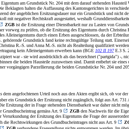
 das Eigentum am Grundstück Nr. 204 mit dem darauf stehenden Hausteil
ie Beklagten halten die Auffassung des Kantonsgerichtes in verschied
während der angeblichen Ersitzungsdauer nur ein Grundstück und nicht der
oll mit negativer Rechtskraft ausgestattet, weshalb Grunddienstbarkeit
ZGB
ist die Ersitzung einer Dienstbarkeit nur zu Lasten von Grun
 daher vorweg zu prüfen, ob die Ersitzung des Eigentums durch Christin
 des Alleineigentums durch einen Erben ausgeschlossen, da der Erbtei
S. gehörende Grundstück fand keine rechtsgültige Teilung statt. Einer
hristina R.-S. und Anna M.-S. nicht als Realteilung qualifiziert werd
übertragung kein Alleineigentum erwerben kann (BGE
102 II 197
E.3 S. 
piert war - sie wird ausdrücklich als das bezeichnet ("partgida") -, ni
r Erbinnen die beiden Hausteile zuzuweisen sind. Damit entbehrt sie ei
einer vorgängigen Parzellierung die beiden Grundstücke Nr. 204 und 20
s dem angefochtenen Urteil noch aus den Akten ergibt sich, ob vor der
aber ein Grundstück der Ersitzung nicht zugänglich, folgt aus Art. 731
Die Ersitzung der in Frage stehenden Dienstbarkeit war daher nicht mög
der Grundbucheintrag gemäss Art. 9
ZGB
den Nachweis für die Eige
erurkundung der Ersitzung des Eigentums die Frage der ausserordentl
ch die Rechtswirkungen des Grundbucheintrages nicht aus Art. 9
Z
ZGB
verbundene Fragestellung nichts entnommen werden. Im übrig