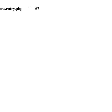
how.entry.php
on line
67