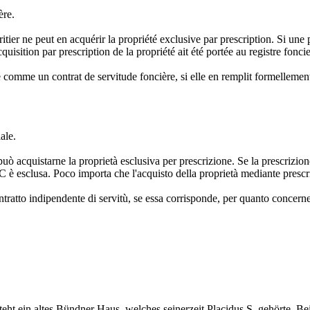
ère.
tier ne peut en acquérir la propriété exclusive par prescription. Si une p
quisition par prescription de la propriété ait été portée au registre foncie
e comme un contrat de servitude foncière, si elle en remplit formellement
ale.
ò acquistarne la proprietà esclusiva per prescrizione. Se la prescrizione 
è esclusa. Poco importa che l'acquisto della proprietà mediante prescrizi
tratto indipendente di servitù, se essa corrisponde, per quanto concerne l
ht ein altes Bündner Haus, welches seinerzeit Placidus S. gehörte. Bei