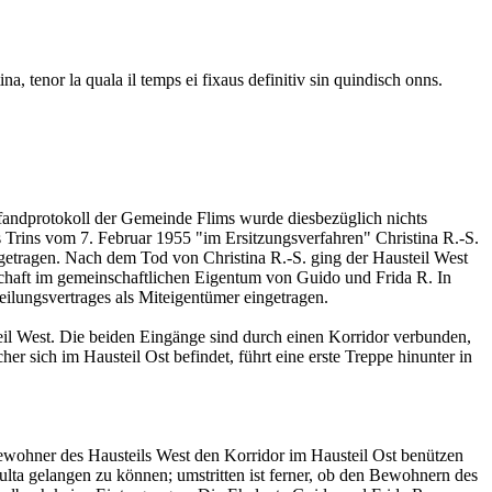
a, tenor la quala il temps ei fixaus definitiv sin quindisch onns.
fandprotokoll der Gemeinde Flims wurde diesbezüglich nichts
 Trins vom 7. Februar 1955 "im Ersitzungsverfahren" Christina R.-S.
ngetragen. Nach dem Tod von Christina R.-S. ging der Hausteil West
schaft im gemeinschaftlichen Eigentum von Guido und Frida R. In
ilungsvertrages als Miteigentümer eingetragen.
il West. Die beiden Eingänge sind durch einen Korridor verbunden,
 sich im Hausteil Ost befindet, führt eine erste Treppe hinunter in
 Bewohner des Hausteils West den Korridor im Hausteil Ost benützen
lta gelangen zu können; umstritten ist ferner, ob den Bewohnern des