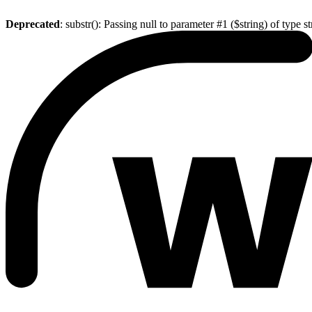
Deprecated
: substr(): Passing null to parameter #1 ($string) of type s