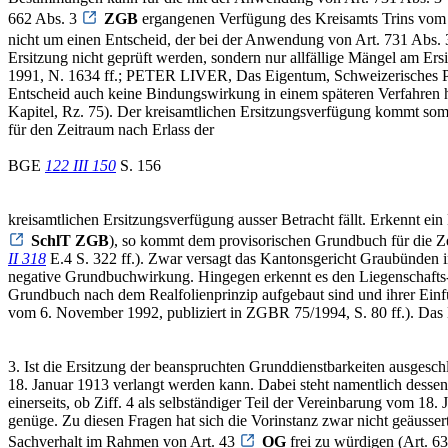
662 Abs. 3
ZGB
ergangenen Verfügung des Kreisamts Trins vom 
nicht um einen Entscheid, der bei der Anwendung von Art. 731 Abs.
Ersitzung nicht geprüft werden, sondern nur allfällige Mängel am 
1991, N. 1634 ff.; PETER LIVER, Das Eigentum, Schweizerisches Priv
Entscheid auch keine Bindungswirkung in einem späteren Verfahren 
Kapitel, Rz. 75). Der kreisamtlichen Ersitzungsverfügung kommt somit 
für den Zeitraum nach Erlass der
BGE
122 III 150
S. 156
kreisamtlichen Ersitzungsverfügung ausser Betracht fällt. Erkennt e
SchlT ZGB
), so kommt dem provisorischen Grundbuch für die Zei
II 318
E.4 S. 322 ff.). Zwar versagt das Kantonsgericht Graubünden i
negative Grundbuchwirkung. Hingegen erkennt es den Liegenschafts- un
Grundbuch nach dem Realfolienprinzip aufgebaut sind und ihrer Einf
vom 6. November 1992, publiziert in ZGBR 75/1994, S. 80 ff.). Das L
3. Ist die Ersitzung der beanspruchten Grunddienstbarkeiten ausgeschl
18. Januar 1913 verlangt werden kann. Dabei steht namentlich dessen
einerseits, ob Ziff. 4 als selbständiger Teil der Vereinbarung vom 18
genüge. Zu diesen Fragen hat sich die Vorinstanz zwar nicht geäusse
Sachverhalt im Rahmen von Art. 43
OG
frei zu würdigen (Art. 6