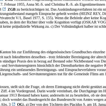
7. Februar 1955, Anna M.-S. und Christina R.-S. als Eigentümerinnen
 3
ZGB
zu berücksichtigen ist. Das Auskündungsverfahren ist ein ni
Ersitzungstatbestand mangels Einsprache geheilt werden (HEINZ REY, D
atrecht V/1, Basel 1977, S. 155). Wenn die Behörde aber keine Kognit
haben, in dem der Richter über volle Kognition verfügt (OSKAR VOGEL,
keine präjudizielle Wirkung zu. c) Der Vollständigkeit halber ist schli
in Kanton bis zur Einführung des eidgenössischen Grundbuches einzelne
t nach Inkrafttreten desselben - trotz fehlender Bereinigung der altr
n ständiger Praxis den in bezug auf Bestand oder Nichtbestand von Di
d Servitutenregistern hinsichtlich der Dienstbarkeiten die negative Re
ührung ein umfassendes Bereinigungs- und Einspracheverfahren voraus
iegenschafts- und Servitutenregisters trat für die Gemeinde Flims am 1
ossen, stellt sich die Frage, ob deren Eintragung nicht direkt gestützt
 Ziff. 4 im Vordergrund. Darin wurde vereinbart, die Durchgänge im H
. Januar 1913 Bestand haben kann; anderseits ist zu beurteilen, ob sie 
rt; doch wendet das Bundesgericht das Bundesrecht von Amtes wegen an 
3 Abs. 3
OG
). a) Der von den Töchtern des Placidus S. am 18. Janua