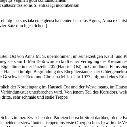
ils bagetgs vegnien gudi comunablamein.
 suttascrittas soras S. entras igl incombensan
ei fatg ina speziala entelgienscha denter las soras Agnes, Anna e Christin
zter Satz durchgestrichen.]
austeil Ost von Anna M.-S. übernommen; im seinerzeitigen Kauf- und P
registers am 1. Mai 1956 wurden kraft einer Verfügung des Kreisamtes
s Eigentümerin der Parzelle 205 (Hausteil Ost) im Grundbuch Flims ei
eser Hausteil infolge Begründung des Ehegüterstandes der Gütergemein
Geschwister Reto und Christina M. im Jahr 1973 aufgrund eines Erbte
mlich der Nordeingang im Hausteil Ost und der Westeingang im Hauste
erbindungstür unterbrochen wird. Von jenem Teil des Korridors, welcher
 dritte, sehr schmale und steile Treppe
es Schlafzimmer. Zwischen den Parteien herrscht Streit darüber, ob die
 beiden ersterwähnten Treppen ins erste Obergeschoss bzw. in die Veu