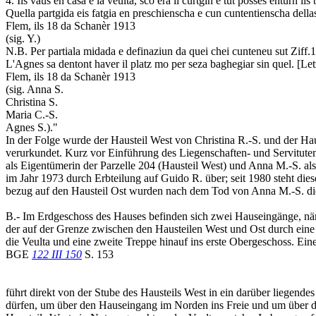
4. Ils vaus en casa e la veulta, sco era il curtgin e tut posses enturn 
Quella partgida eis fatgia en preschienscha e cun cuntentienscha dellas
Flem, ils 18 da Schanèr 1913
(sig. Y.)
N.B. Per partiala midada e definaziun da quei chei cunteneu sut Ziff.1 
L'Agnes sa dentont haver il platz mo per seza baghegiar sin quel. [Let
Flem, ils 18 da Schanèr 1913
(sig. Anna S.
Christina S.
Maria C.-S.
Agnes S.)."
In der Folge wurde der Hausteil West von Christina R.-S. und der H
verurkundet. Kurz vor Einführung des Liegenschaften- und Servituten
als Eigentümerin der Parzelle 204 (Hausteil West) und Anna M.-S. al
im Jahr 1973 durch Erbteilung auf Guido R. über; seit 1980 steht di
bezug auf den Hausteil Ost wurden nach dem Tod von Anna M.-S. die 
B.- Im Erdgeschoss des Hauses befinden sich zwei Hauseingänge, nä
der auf der Grenze zwischen den Hausteilen West und Ost durch eine V
die Veulta und eine zweite Treppe hinauf ins erste Obergeschoss. Eine
BGE
122 III 150
S. 153
führt direkt von der Stube des Hausteils West in ein darüber liegend
dürfen, um über den Hauseingang im Norden ins Freie und um über die