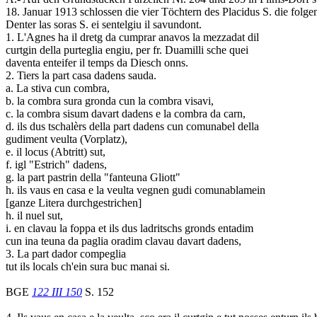
18. Januar 1913 schlossen die vier Töchtern des Placidus S. die folg
Denter las soras S. ei sentelgiu il savundont.
1. L'Agnes ha il dretg da cumprar anavos la mezzadat dil
curtgin della purteglia engiu, per fr. Duamilli sche quei
daventa enteifer il temps da Diesch onns.
2. Tiers la part casa dadens sauda.
a. La stiva cun combra,
b. la combra sura gronda cun la combra visavi,
c. la combra sisum davart dadens e la combra da carn,
d. ils dus tschalèrs della part dadens cun comunabel della
gudiment veulta (Vorplatz),
e. il locus (Abtritt) sut,
f. igl "Estrich" dadens,
g. la part pastrin della "fanteuna Gliott"
h. ils vaus en casa e la veulta vegnen gudi comunablamein
[ganze Litera durchgestrichen]
h. il nuel sut,
i. en clavau la foppa et ils dus ladritschs gronds entadim
cun ina teuna da paglia oradim clavau davart dadens,
3. La part dador compeglia
tut ils locals ch'ein sura buc manai si.
BGE
122 III 150
S. 152