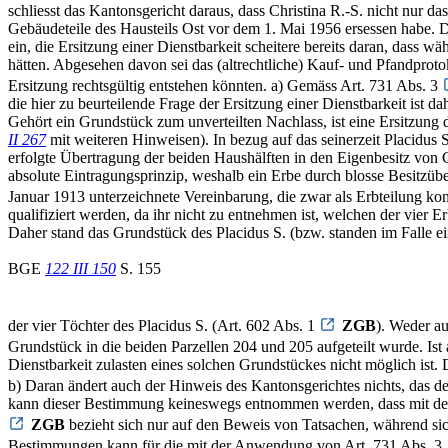
schliesst das Kantonsgericht daraus, dass Christina R.-S. nicht nur
Gebäudeteile des Hausteils Ost vor dem 1. Mai 1956 ersessen habe. D
ein, die Ersitzung einer Dienstbarkeit scheitere bereits daran, dass 
hätten. Abgesehen davon sei das (altrechtliche) Kauf- und Pfandprotok
Ersitzung rechtsgültig entstehen könnten. a) Gemäss Art. 731 Abs. 3
die hier zu beurteilende Frage der Ersitzung einer Dienstbarkeit ist
Gehört ein Grundstück zum unverteilten Nachlass, ist eine Ersitzung
II 267
mit weiteren Hinweisen). In bezug auf das seinerzeit Placidus 
erfolgte Übertragung der beiden Haushälften in den Eigenbesitz von C
absolute Eintragungsprinzip, weshalb ein Erbe durch blosse Besitz
Januar 1913 unterzeichnete Vereinbarung, die zwar als Erbteilung konzi
qualifiziert werden, da ihr nicht zu entnehmen ist, welchen der vie
Daher stand das Grundstück des Placidus S. (bzw. standen im Falle 
BGE
122 III 150
S. 155
der vier Töchter des Placidus S. (Art. 602 Abs. 1
ZGB
). Weder au
Grundstück in die beiden Parzellen 204 und 205 aufgeteilt wurde. Ist 
Dienstbarkeit zulasten eines solchen Grundstückes nicht möglich ist. 
b) Daran ändert auch der Hinweis des Kantonsgerichtes nichts, das 
kann dieser Bestimmung keineswegs entnommen werden, dass mit der V
ZGB
bezieht sich nur auf den Beweis von Tatsachen, während si
Bestimmungen kann für die mit der Anwendung von Art. 731 Abs. 3