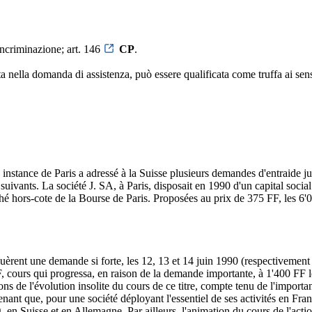
incriminazione; art. 146
CP
.
nella domanda di assistenza, può essere qualificata come truffa ai sensi 
 instance de Paris a adressé à la Suisse plusieurs demandes d'entraide 
suivants. La société J. SA, à Paris, disposait en 1990 d'un capital socia
arché hors-cote de la Bourse de Paris. Proposées au prix de 375 FF, les 6'
uèrent une demande si forte, les 12, 13 et 14 juin 1990 (respectivement 
 FF, cours qui progressa, en raison de la demande importante, à 1'400 F
 de l'évolution insolite du cours de ce titre, compte tenu de l'importance
prenant que, pour une société déployant l'essentiel de ses activités en Fra
 en Suisse et en Allemagne. Par ailleurs, l'animation du cours de l'acti