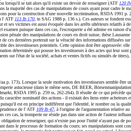
ou lorsqu'il se tait alors qu'il existe un devoir de renseigner (ATF
120 I
dans la majorité des cas de manipulations de cours ayant pour cadre le ma
ions pour la construction d'une nouvelle incrimination, RSDA 1991 p.
à l' ATF
113 Ib 170
, in SAG 1988 p. 136 s.). Ces auteurs se fondent ess
auteur et ses victimes est aussi évoquée dans les arrêts ultérieurs relatifs
el examen puisque dans ces cas, l'escroquerie a été admise en raison d'une
 pénale des manipulations de cours en droit suisse, thèse Lausanne 1994
de ces dernières porterait sur la véracité des informations diffusées sur l
ble des investisseurs potentiels. Cette opinion doit être approuvée: el
mation déterminée qui pousse les investisseurs à des actes qui leur sont
ts sur l'état de la société, achats et ventes fictifs ou simulés de titres)
/aa p. 173). Lorsque la seule motivation des investisseurs semble être u
tromperie astucieuse (dans le même sens, DE BEER, Börsenmanipulatio
, RSDA 1995 p. 259 ss, 262-264). Il résulte de ce qui précède qu'il 
 caractère nominatif des actions - il existait des liens entre acheteurs et
, puisqu'il est en principe indifférent que l'identité, le nombre ou la q
risprudence de l' ATF
109 Ib 47
, à l'origine de l'argumentation relative 
s ces cas, la tromperie ne réside pas dans une action de l'auteur influant 
e obligation de renseigner, qui n'existe pas pour l'initié n'ayant pas de p
ant dans le processus de formation du cours; ses manipulations sont con