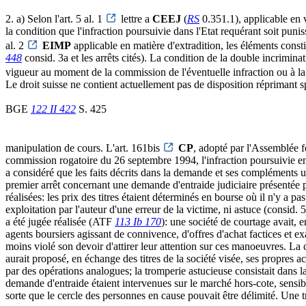
2. a) Selon l'art. 5 al. 1
lettre a
CEEJ
(
RS
0.351.1), applicable en v
la condition que l'infraction poursuivie dans l'Etat requérant soit punis
al. 2
EIMP
applicable en matière d'extradition, les éléments constit
448
consid. 3a et les arrêts cités). La condition de la double incrimina
vigueur au moment de la commission de l'éventuelle infraction ou à la 
Le droit suisse ne contient actuellement pas de disposition réprimant 
BGE
122 II 422
S. 425
manipulation de cours. L'art. 161bis
CP
, adopté par l'Assemblée f
commission rogatoire du 26 septembre 1994, l'infraction poursuivie en
a considéré que les faits décrits dans la demande et ses compléments ul
premier arrêt concernant une demande d'entraide judiciaire présentée 
réalisées: les prix des titres étaient déterminés en bourse où il n'y a pa
exploitation par l'auteur d'une erreur de la victime, ni astuce (consid
a été jugée réalisée (ATF
113 Ib 170
): une société de courtage avait, e
agents boursiers agissant de connivence, d'offres d'achat factices et exag
moins violé son devoir d'attirer leur attention sur ces manoeuvres. La 
aurait proposé, en échange des titres de la société visée, ses propres act
par des opérations analogues; la tromperie astucieuse consistait dans l
demande d'entraide étaient intervenues sur le marché hors-cote, sensibl
sorte que le cercle des personnes en cause pouvait être délimité. Une 