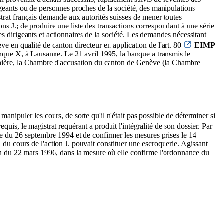
rigeants ou de personnes proches de la société, des manipulations
gistrat français demande aux autorités suisses de mener toutes
ions J.; de produire une liste des transactions correspondant à une série
es dirigeants et actionnaires de la société. Les demandes nécessitant
e en qualité de canton directeur en application de l'art. 80
EIMP
que X, à Lausanne. Le 21 avril 1995, la banque a transmis le
ernière, la Chambre d'accusation du canton de Genève (la Chambre
nipuler les cours, de sorte qu'il n'était pas possible de déterminer si
requis, le magistrat requérant a produit l'intégralité de son dossier. Par
ise du 26 septembre 1994 et de confirmer les mesures prises le 14
 cours de l'action J. pouvait constituer une escroquerie. Agissant
ion du 22 mars 1996, dans la mesure où elle confirme l'ordonnance du