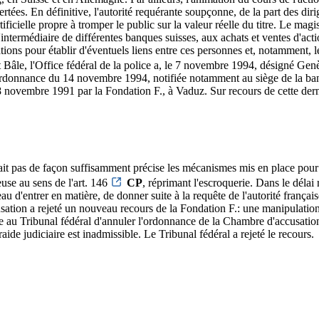
rtées. En définitive, l'autorité requérante soupçonne, de la part des di
tificielle propre à tromper le public sur la valeur réelle du titre. Le ma
l'intermédiaire de différentes banques suisses, aux achats et ventes d'act
tions pour établir d'éventuels liens entre ces personnes et, notamment, l
Bâle, l'Office fédéral de la police a, le 7 novembre 1994, désigné Genèv
 ordonnance du 14 novembre 1994, notifiée notamment au siège de la ban
 28 novembre 1991 par la Fondation F., à Vaduz. Sur recours de cette d
it pas de façon suffisamment précise les mécanismes mis en place pour ma
use au sens de l'art. 146
CP
, réprimant l'escroquerie. Dans le délai 
u d'entrer en matière, de donner suite à la requête de l'autorité frança
on a rejeté un nouveau recours de la Fondation F.: une manipulation du
nde au Tribunal fédéral d'annuler l'ordonnance de la Chambre d'accusat
ide judiciaire est inadmissible. Le Tribunal fédéral a rejeté le recours.