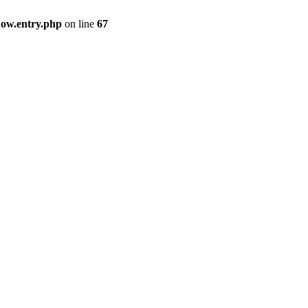
how.entry.php
on line
67