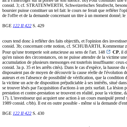
ait à s'interroger sur la portée de son silence. bb) Pour constituer un
consid. 3; cf. STRATENWERTH, Schweizerisches Strafrecht, besonderer 
boursier puisse constituer un tel fait: le cours ne ferait que refléter l'
de l'offre et de la demande concernant un titre à un moment donné; le 
BGE
122 II 422
S. 429
cours tend donc à refléter des faits objectifs, et l'opinion des investi
consid. 3b; concernant cette notion, cf. SCHUBARTH, Kommentar zu
Pour qu'une tromperie soit astucieuse au sens de l'art. 148
CP
, il
qu'en raison des circonstances, on ne puisse attendre de la victime une 
accumulation de plusieurs mensonges est toutefois insuffisante: ceux-c
consid. 3a p. 35 et les arrêts cités). Dans le cas d'espèce, la hausse d
disposaient pas de moyen de découvrir la cause réelle de l'évolution d
auteurs et en l'absence de possibilité de vérification, que la condition
la victime un acte de disposition préjudiciable à ses intérêts, situé dan
se trouver lésés par l'acquisition d'actions à un prix surfait. La lésion 
prestation et contre-prestation se trouvent en réalité, pour la victime
17). L'investisseur qui acquiert une action à un cours manipulé prend s
1989 consid. c/bb). Il est en outre possible - même si la demande d'ent
BGE
122 II 422
S. 430