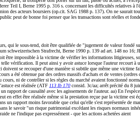
e escroquerie, la tromperie doit porter sur un fait, passé ou actuel, à l
Teil I, Berne 1995 p. 316 s. concernant les difficultés relatives à l'
opinion des acteurs boursiers (op.cit. SAG 1988 p. 137). On ne saurait toute
public peut de bonne foi penser que les transactions sont réelles et fo
sseurs, qui le sous-tend, doit être qualifiée de "jugement de valeur fondé
m schweizerischen Strafrecht, Berne 1990 p. 139 ad art. 148 no 16;
 doit être impossible à la victime de vérifier les informations litigieuses, 
telle vérification. Il peut ainsi y avoir astuce lorsque l'auteur recourt
i doivent se recouper d'une manière si subtile que même une victime fai
u cours a été obtenue par des ordres massifs d'achats et de ventes (ordres
u cours, ni de contrôler si les règles du marché avaient fonctionné norm
 d'astuce est réalisée (ATF
113 Ib 170
consid. 3c/aa; arrêt précité du 8 ju
s un rapport de causalité avec les agissements de l'auteur. aa) En l'espèc
peut en effet être réalisée même si la prestation reçue par la victime est éq
, dans un rapport moins favorable que celui qu'elle s'est représentée de 
ans le savoir "un risque patrimonial excédant les risques normaux inhére
raide ne l'indique pas expressément - que les actions achetées aient