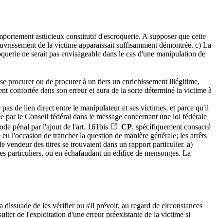
comportement astucieux constitutif d'escroquerie. A supposer que cette
pauvrissement de la victime apparaissait suffisamment démontrée. c) La
roquerie ne serait pas envisageable dans le cas d'une manipulation de
se procurer ou de procurer à un tiers un enrichissement illégitime,
ent confortée dans son erreur et aura de la sorte déterminé la victime à
pas de lien direct entre le manipulateur et ses victimes, et parce qu'il
ée par le Conseil fédéral dans le message concernant une loi fédérale
ode pénal par l'ajout de l'art. 161bis
CP
, spécifiquement consacré
 eu l'occasion de trancher la question de manière générale; les arrêts
le vendeur des titres se trouvaient dans un rapport particulier. a)
ices particuliers, ou en échafaudant un édifice de mensonges. La
 la dissuade de les vérifier ou s'il prévoit, au regard de circonstances
ulter de l'exploitation d'une erreur préexistante de la victime si