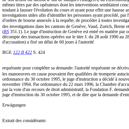
mêmes titres par des opérateurs dont les interventions semblaient conce
tendant à fausser l'évolution du cours et ayant pour effet une hausse ar
investigations utiles afin d'identifier les personnes ayant procédé, par 
d'ordres de bourse annexée à la requête; de procéder à toutes investiga
des investigations dans les cantons de Genève, Vaud, Zurich, Berne et 
(
RS
351.1). Le juge d'instruction de Genève est entré en matière par
décompte des transactions opérées sur le titre J. du 28 août 1990 au
d'accusation) a fixé un délai de 60 jours à l'autorité
BGE
122 II 422
S. 424
requérante pour compléter sa demande: l'autorité requérante ne décriva
les manoeuvres en cause pouvaient être qualifiées de tromperie astucie
ordonnance du 30 octobre 1995, le juge d'instruction a décidé à nouvea
novembre 1994. Par ordonnance du 22 mars 1996, la Chambre d'accusati
par la voie d'un recours de droit administratif, la Fondation F. dema
juge d'instruction du 30 octobre 1995, et de dire que la demande d'entra
Erwägungen
Extrait des considérants: