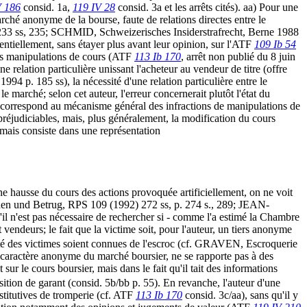
V 186
consid. 1a,
119 IV 28
consid. 3a et les arrêts cités). aa) Pour une
rché anonyme de la bourse, faute de relations directes entre le
 233 ss, 235; SCHMID, Schweizerisches Insiderstrafrecht, Berne 1988
entiellement, sans étayer plus avant leur opinion, sur l'ATF
109 Ib 54
 à des manipulations de cours (ATF
113 Ib 170
, arrêt non publié du 8 juin
 relation particulière unissant l'acheteur au vendeur de titre (offre
 p. 185 ss), la nécessité d'une relation particulière entre le
e marché; selon cet auteur, l'erreur concernerait plutôt l'état du
le correspond au mécanisme général des infractions de manipulations de
 préjudiciables, mais, plus généralement, la modification du cours
, mais consiste dans une représentation
ne hausse du cours des actions provoquée artificiellement, on ne voit
nen und Betrug, RPS 109 (1992) 272 ss, p. 274 s., 289; JEAN-
n'est pas nécessaire de rechercher si - comme l'a estimé la Chambre
 vendeurs; le fait que la victime soit, pour l'auteur, un tiers anonyme
ualité des victimes soient connues de l'escroc (cf. GRAVEN, Escroquerie
au caractère anonyme du marché boursier, ne se rapporte pas à des
sur le cours boursier, mais dans le fait qu'il tait des informations
osition de garant (consid. 5b/bb p. 55). En revanche, l'auteur d'une
stitutives de tromperie (cf. ATF
113 Ib 170
consid. 3c/aa), sans qu'il y