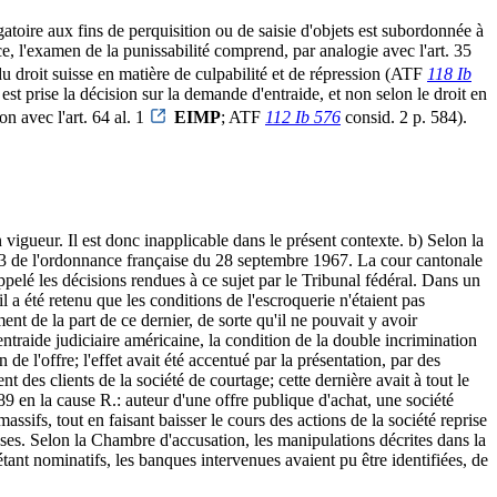
atoire aux fins de perquisition ou de saisie d'objets est subordonnée à
nce, l'examen de la punissabilité comprend, par analogie avec l'art. 35
s du droit suisse en matière de culpabilité et de répression (ATF
118 Ib
est prise la décision sur la demande d'entraide, et non selon le droit en
ion avec l'art. 64 al. 1
EIMP
; ATF
112 Ib 576
consid. 2 p. 584).
igueur. Il est donc inapplicable dans le présent contexte. b) Selon la
0-3 de l'ordonnance française du 28 septembre 1967. La cour cantonale
ppelé les décisions rendues à ce sujet par le Tribunal fédéral. Dans un
 il a été retenu que les conditions de l'escroquerie n'étaient pas
ment de la part de ce dernier, de sorte qu'il ne pouvait y avoir
ntraide judiciaire américaine, la condition de la double incrimination
de l'offre; l'effet avait été accentué par la présentation, par des
nt des clients de la société de courtage; cette dernière avait à tout le
89 en la cause R.: auteur d'une offre publique d'achat, une société
massifs, tout en faisant baisser le cours des actions de la société reprise
euses. Selon la Chambre d'accusation, les manipulations décrites dans la
tant nominatifs, les banques intervenues avaient pu être identifiées, de