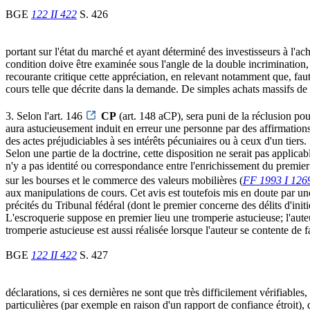
BGE
122 II 422
S. 426
portant sur l'état du marché et ayant déterminé des investisseurs à l'ac
condition doive être examinée sous l'angle de la double incrimination,
recourante critique cette appréciation, en relevant notamment que, faut
cours telle que décrite dans la demande. De simples achats massifs de tit
3. Selon l'art. 146
CP
(art. 148 aCP), sera puni de la réclusion pou
aura astucieusement induit en erreur une personne par des affirmations 
des actes préjudiciables à ses intérêts pécuniaires ou à ceux d'un tiers.
Selon une partie de la doctrine, cette disposition ne serait pas applicab
n'y a pas identité ou correspondance entre l'enrichissement du premier
sur les bourses et le commerce des valeurs mobilières (
FF 1993 I 126
aux manipulations de cours. Cet avis est toutefois mis en doute par une 
précités du Tribunal fédéral (dont le premier concerne des délits d'initi
L'escroquerie suppose en premier lieu une tromperie astucieuse; l'aute
tromperie astucieuse est aussi réalisée lorsque l'auteur se contente de 
BGE
122 II 422
S. 427
déclarations, si ces dernières ne sont que très difficilement vérifiables, 
particulières (par exemple en raison d'un rapport de confiance étroit), q