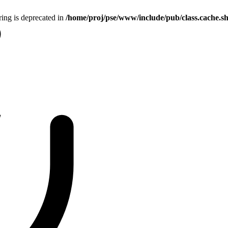
tring is deprecated in
/home/proj/pse/www/include/pub/class.cache.s