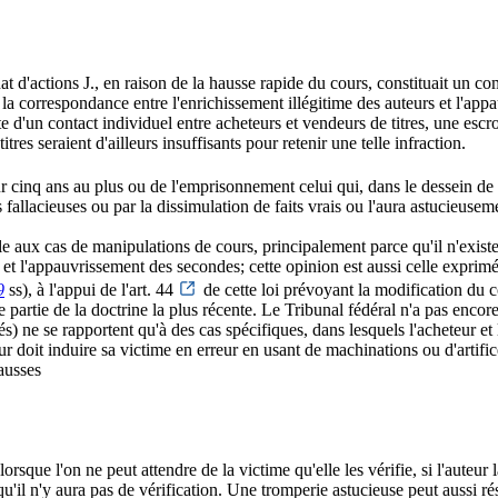
hat d'actions J., en raison de la hausse rapide du cours, constituait un 
 la correspondance entre l'enrichissement illégitime des auteurs et l'ap
e d'un contact individuel entre acheteurs et vendeurs de titres, une esc
res seraient d'ailleurs insuffisants pour retenir une telle infraction.
r cinq ans au plus ou de l'emprisonnement celui qui, dans le dessein de 
fallacieuses ou par la dissimulation de faits vrais ou l'aura astucieusem
le aux cas de manipulations de cours, principalement parce qu'il n'existe 
 et l'appauvrissement des secondes; cette opinion est aussi celle exprim
9
ss), à l'appui de l'art. 44
de cette loi prévoyant la modification du c
partie de la doctrine la plus récente. Le Tribunal fédéral n'a pas encore
és) ne se rapportent qu'à des cas spécifiques, dans lesquels l'acheteur et 
ur doit induire sa victime en erreur en usant de machinations ou d'artif
fausses
lorsque l'on ne peut attendre de la victime qu'elle les vérifie, si l'auteur
u'il n'y aura pas de vérification. Une tromperie astucieuse peut aussi rés