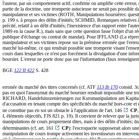
l'auteur, par un comportement actif, confirme ou amplifie cette erreur, 
partie de la doctrine, une tromperie astucieuse ne serait pas possible 
manipulateur et ses victimes (ROTH, Manipulations boursières: quest
p. 199 s. à propos des délits d'initiés; SCHMID, Remarques relatives 
précité, relatif à un délit d'initiés; l'inexistence d'un rapport entre l'
1989 en la cause R.), mais sans que cette question fasse l'objet d'un ré
publique d'échange ou contrat de mandat). Pour IFFLAND (La répression
manipulateur et ses victimes repose sur la prémisse erronée que l'erreur 
marché lui-même, ce qui rendrait possible une tromperie visant l'ensem
cours dans lesquelles ce n'est pas forcément la divulgation d'une infor
boursier. L'erreur ne porte donc pas sur l'information (faux renseignemen
BGE
122 II 422
S. 428
erronée du marché des titres concernés (cf. ATF
113 Ib 170
consid. 3c
pas en quoi l'anonymat du marché boursier rendrait impossible une 
RICHARD, Handelsinszenierungen zur Kursmanipulation am Kapitalmarkt
d'accusation en tenant compte des spécificités du marché hors-cote et du
ne constitue pas en soi un obstacle à l'application de l'art. 146
CP
I, éléments objectifs, FJS 821 p. 19). Il convient de relever que la ju
manipulations de cours proprement dites, mais à des délits d'initiés; dan
déterminantes (cf. art. 161
CP
): l'escroquerie supposerait alors un
manipulation de cours trompe activement les investisseurs en interven