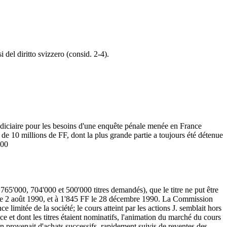
del diritto svizzero (consid. 2-4).
judiciaire pour les besoins d'une enquête pénale menée en France
l de 10 millions de FF, dont la plus grande partie a toujours été détenue
000
765'000, 704'000 et 500'000 titres demandés), que le titre ne put être
F le 2 août 1990, et à 1'845 FF le 28 décembre 1990. La Commission
 limitée de la société; le cours atteint par les actions J. semblait hors
nce et dont les titres étaient nominatifs, l'animation du marché du cours
on provenait d'achats successifs, rapidement suivis de reventes des