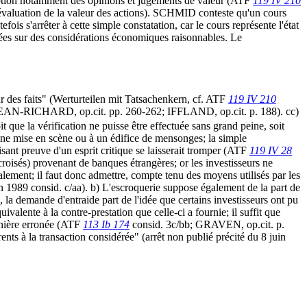
'exception notamment des opinions et jugements de valeur (ATF
119 IV 210
évaluation de la valeur des actions). SCHMID conteste qu'un cours
fois s'arrêter à cette simple constatation, car le cours représente l'état
ndées sur des considérations économiques raisonnables. Le
 sur des faits" (Werturteilen mit Tatsachenkern, cf. ATF
119 IV 210
 JEAN-RICHARD, op.cit. pp. 260-262; IFFLAND, op.cit. p. 188). cc)
soit que la vérification ne puisse être effectuée sans grand peine, soit
 à une mise en scène ou à un édifice de mensonges; la simple
sant preuve d'un esprit critique se laisserait tromper (ATF
119 IV 28
 croisés) provenant de banques étrangères; or les investisseurs ne
alement; il faut donc admettre, compte tenu des moyens utilisés par les
in 1989 consid. c/aa). b) L'escroquerie suppose également de la part de
e, la demande d'entraide part de l'idée que certains investisseurs ont pu
uivalente à la contre-prestation que celle-ci a fournie; il suffit que
manière erronée (ATF
113 Ib 174
consid. 3c/bb; GRAVEN, op.cit. p.
nts à la transaction considérée" (arrêt non publié précité du 8 juin