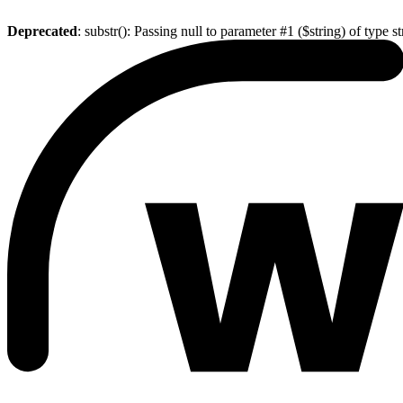
Deprecated
: substr(): Passing null to parameter #1 ($string) of type s