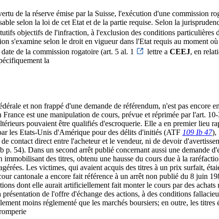
ertu de la réserve émise par la Suisse, l'exécution d'une commission rog
sable selon la loi de cet Etat et de la partie requise. Selon la jurisprude
utifs objectifs de l'infraction, à l'exclusion des conditions particulière
tion s'examine selon le droit en vigueur dans l'Etat requis au moment où 
date de la commission rogatoire (art. 5 al. 1
lettre a
CEEJ
, en relat
spécifiquement la
édérale et non frappé d'une demande de référendum, n'est pas encore en v
 France est une manipulation de cours, prévue et réprimée par l'art. 1
térieurs pouvaient être qualifiés d'escroquerie. Elle a en premier lieu ra
par les Etats-Unis d'Amérique pour des délits d'initiés (ATF
109 Ib 47
),
s de contact direct entre l'acheteur et le vendeur, ni de devoir d'avertisse
. 5b p. 54). Dans un second arrêt publié concernant aussi une demande d'e
n immobilisant des titres, obtenu une hausse du cours due à la raréfaction 
érées. Les victimes, qui avaient acquis des titres à un prix surfait, étaie
cour cantonale a encore fait référence à un arrêt non publié du 8 juin 19
ions dont elle aurait artificiellement fait monter le cours par des achats 
a présentation de l'offre d'échange des actions, à des conditions fallaci
ement moins réglementé que les marchés boursiers; en outre, les titres é
tromperie