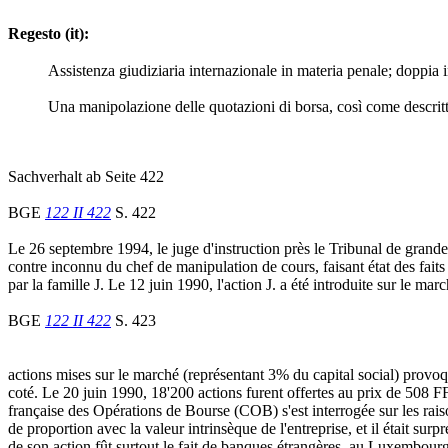
Regesto (it):
Assistenza giudiziaria internazionale in materia penale; doppia 
Una manipolazione delle quotazioni di borsa, così come descritta 
Sachverhalt ab Seite 422
BGE
122 II 422
S. 422
Le 26 septembre 1994, le juge d'instruction près le Tribunal de grande
contre inconnu du chef de manipulation de cours, faisant état des faits 
par la famille J. Le 12 juin 1990, l'action J. a été introduite sur le m
BGE
122 II 422
S. 423
actions mises sur le marché (représentant 3% du capital social) provoq
coté. Le 20 juin 1990, 18'200 actions furent offertes au prix de 508
française des Opérations de Bourse (COB) s'est interrogée sur les raisons
de proportion avec la valeur intrinsèque de l'entreprise, et il était sur
de son action fût surtout le fait de banques étrangères, au Luxembourg,