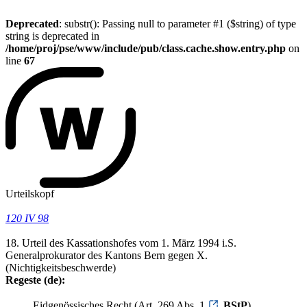
Deprecated
: substr(): Passing null to parameter #1 ($string) of type
string is deprecated in
/home/proj/pse/www/include/pub/class.cache.show.entry.php
on
line
67
Urteilskopf
120 IV 98
18. Urteil des Kassationshofes vom 1. März 1994 i.S.
Generalprokurator des Kantons Bern gegen X.
(Nichtigkeitsbeschwerde)
Regeste (de):
Eidgenössisches Recht (Art. 269 Abs. 1
BStP
).