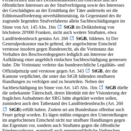
öffentlichen Interesses an der Strafverfolgung sowie des Interesses
der Geschädigten an der Ermittlung der Täter anderseits sei die
Editionsaufforderung unverhältnismässig, da Gegenstand des ihr
zugrunde liegenden Strafverfahrens allein Sachbeschädigungen im
Sinne von Art. 145 Abs. 1bis
StGB
im Deliktsbetrag von
höchstens 20'000 Franken, nicht auch weitere Straftaten, etwa
Landfriedensbruch gemäss Art. 260
StGB
, bildeten. b) Der
Generalprokurator macht geltend, der angefochtene Entscheid
verstosse insofern gegen Bundesrecht, als die Vorinstanz das
Verhalten des Beschwerdegegners lediglich am Interesse der
Aufklärung einer angeblich einfachen Sachbeschädigung gemessen
habe. Die Vorinstanz verletze das bundesrechtliche Legalitäts- und
Offizialprinzip und verstosse gegen Art. 343
StGB
, der die
Kantone verpflichtet, die unter das StGB fallenden strafbaren
Handlungen zu verfolgen und zu beurteilen. Neben der
Sachbeschädigung im Sinne von Art. 145 Abs. 1bis
StGB
dürfte
die unbekannte Täterschaft, deren Identität mit der Visionierung der
fraglichen Aufnahmen der SRG hätte abgeklärt werden sollen,
zumindest auch den Tatbestand des Landfriedensbruchs (Art. 260
StGB
) erfüllt haben. Zudem sei am Bundeshaus offenbar auch
Feuer gelegt worden. Es lägen mithin entgegen den Unterstellungen
im angefochtenen Entscheid nicht nur strafbare Handlungen gegen
das Eigentum vor, sondern auch Straftaten gegen die öffentliche
Friedensordnung, eventuell auch gemeingefährliche Verbrechen