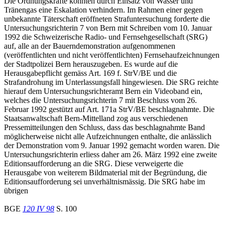
Die Ordnungskräfte konnten durch Einsatz von Wasser und
Tränengas eine Eskalation verhindern. Im Rahmen einer gegen
unbekannte Täterschaft eröffneten Strafuntersuchung forderte die
Untersuchungsrichterin 7 von Bern mit Schreiben vom 10. Januar
1992 die Schweizerische Radio- und Fernsehgesellschaft (SRG)
auf, alle an der Bauerndemonstration aufgenommenen
(veröffentlichten und nicht veröffentlichten) Fernsehaufzeichnungen
der Stadtpolizei Bern herauszugeben. Es wurde auf die
Herausgabepflicht gemäss Art. 169 f. StrV/BE und die
Strafandrohung im Unterlassungsfall hingewiesen. Die SRG reichte
hierauf dem Untersuchungsrichteramt Bern ein Videoband ein,
welches die Untersuchungsrichterin 7 mit Beschluss vom 26.
Februar 1992 gestützt auf Art. 171a StrV/BE beschlagnahmte. Die
Staatsanwaltschaft Bern-Mittelland zog aus verschiedenen
Pressemitteilungen den Schluss, dass das beschlagnahmte Band
möglicherweise nicht alle Aufzeichnungen enthalte, die anlässlich
der Demonstration vom 9. Januar 1992 gemacht worden waren. Die
Untersuchungsrichterin erliess daher am 26. März 1992 eine zweite
Editionsaufforderung an die SRG. Diese verweigerte die
Herausgabe von weiterem Bildmaterial mit der Begründung, die
Editionsaufforderung sei unverhältnismässig. Die SRG habe im
übrigen
BGE
120 IV 98
S. 100