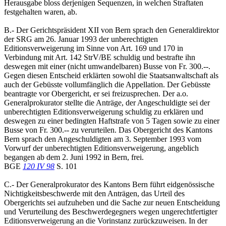
Herausgabe bloss derjenigen Sequenzen, in welchen Straftaten
festgehalten waren, ab.
B.- Der Gerichtspräsident XII von Bern sprach den Generaldirektor
der SRG am 26. Januar 1993 der unberechtigten
Editionsverweigerung im Sinne von Art. 169 und 170 in
Verbindung mit Art. 142 StrV/BE schuldig und bestrafte ihn
deswegen mit einer (nicht umwandelbaren) Busse von Fr. 300.--.
Gegen diesen Entscheid erklärten sowohl die Staatsanwaltschaft als
auch der Gebüsste vollumfänglich die Appellation. Der Gebüsste
beantragte vor Obergericht, er sei freizusprechen. Der a.o.
Generalprokurator stellte die Anträge, der Angeschuldigte sei der
unberechtigten Editionsverweigerung schuldig zu erklären und
deswegen zu einer bedingten Haftstrafe von 5 Tagen sowie zu einer
Busse von Fr. 300.-- zu verurteilen. Das Obergericht des Kantons
Bern sprach den Angeschuldigten am 3. September 1993 vom
Vorwurf der unberechtigten Editionsverweigerung, angeblich
begangen ab dem 2. Juni 1992 in Bern, frei.
BGE
120 IV 98
S. 101
C.- Der Generalprokurator des Kantons Bern führt eidgenössische
Nichtigkeitsbeschwerde mit den Anträgen, das Urteil des
Obergerichts sei aufzuheben und die Sache zur neuen Entscheidung
und Verurteilung des Beschwerdegegners wegen ungerechtfertigter
Editionsverweigerung an die Vorinstanz zurückzuweisen. In der