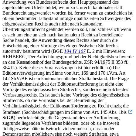
Anwendung von Bundesstrafrecht den Hauptgegenstand des
angefochtenen Urteils bildet, wenn zu Unrecht kantonales statt
Bundesrecht angewendet worden ist, ferner wenn zu entscheiden ist,
ob ein bestimmter Tatbestand infolge qualifizierten Schweigens des
eidgenössischen Rechts auch nicht nach kantonalem
Übertretungsstrafrecht geahndet werden soll, und schliesslich wenn
es sich um eine an sich nach kantonalem Recht zu beurteilende
Sache handelt, die Anwendung dieses Rechts aber durch die
Entscheidung einer Vorfrage des eidgenössischen Strafrechts
autoritativ bestimmt wird (BGE
104 IV 107
E. 2 mit Hinweisen;
REHBERG, Der Anfechtungsgrund bei der Nichtigkeitsbeschwerde
an den Kassationshof des Bundesgerichts, ZSR 94/1975 II 353 ff.,
364 ff.). Keine dieser Voraussetzungen ist hier erfüllt. aa) Die
Editionsverweigerung im Sinne von Art. 169 und 170 i.V.m. Art.
142 StrV/BE ist ein kantonalrechtlicher Straftatbestand. Die Frage
der Verhältnismässigkeit der Editionsaufforderung ist nicht eine
Vorfrage des eidgenössischen Strafrechts, sondern eine solche des
Verfassungsrechts. Es ist auch keine Vorfrage des eidgenössischen
Strafrechts, ob die Vorinstanz bei der Beurteilung der
Verhältnismässigkeit der Editionsaufforderung zu Recht einzig die
Straftaten (Sachbeschädigungen im Sinne von Art. 145 Abs. 1bis
StGB
) berücksichtigte, die Gegenstand des der Aufforderung
zugrunde liegenden Verfahrens bildeten, oder ob sie insoweit
richtigerweise hätte in Betracht ziehen müssen, dass an der
Demonstration möglicherweise noch weitere Straftaten, etwa