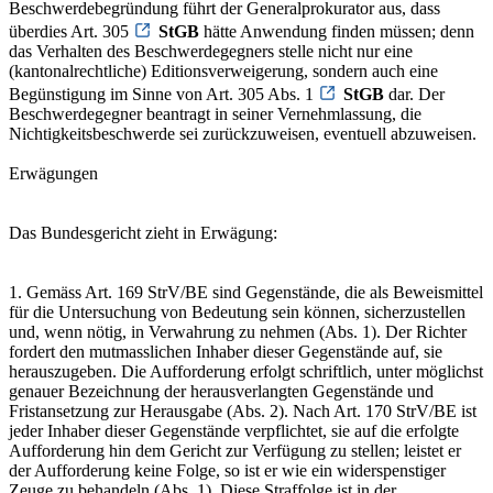
Beschwerdebegründung führt der Generalprokurator aus, dass
überdies Art. 305
StGB
hätte Anwendung finden müssen; denn
das Verhalten des Beschwerdegegners stelle nicht nur eine
(kantonalrechtliche) Editionsverweigerung, sondern auch eine
Begünstigung im Sinne von Art. 305 Abs. 1
StGB
dar. Der
Beschwerdegegner beantragt in seiner Vernehmlassung, die
Nichtigkeitsbeschwerde sei zurückzuweisen, eventuell abzuweisen.
Erwägungen
Das Bundesgericht zieht in Erwägung:
1. Gemäss Art. 169 StrV/BE sind Gegenstände, die als Beweismittel
für die Untersuchung von Bedeutung sein können, sicherzustellen
und, wenn nötig, in Verwahrung zu nehmen (Abs. 1). Der Richter
fordert den mutmasslichen Inhaber dieser Gegenstände auf, sie
herauszugeben. Die Aufforderung erfolgt schriftlich, unter möglichst
genauer Bezeichnung der herausverlangten Gegenstände und
Fristansetzung zur Herausgabe (Abs. 2). Nach Art. 170 StrV/BE ist
jeder Inhaber dieser Gegenstände verpflichtet, sie auf die erfolgte
Aufforderung hin dem Gericht zur Verfügung zu stellen; leistet er
der Aufforderung keine Folge, so ist er wie ein widerspenstiger
Zeuge zu behandeln (Abs. 1). Diese Straffolge ist in der