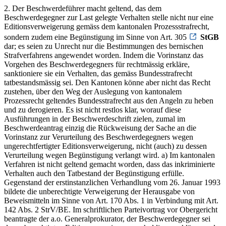
2. Der Beschwerdeführer macht geltend, das dem
Beschwerdegegner zur Last gelegte Verhalten stelle nicht nur eine
Editionsverweigerung gemäss dem kantonalen Prozessstrafrecht,
sondern zudem eine Begünstigung im Sinne von Art. 305
StGB
dar; es seien zu Unrecht nur die Bestimmungen des bernischen
Strafverfahrens angewendet worden. Indem die Vorinstanz das
Vorgehen des Beschwerdegegners für rechtmässig erkläre,
sanktioniere sie ein Verhalten, das gemäss Bundesstrafrecht
tatbestandsmässig sei. Den Kantonen könne aber nicht das Recht
zustehen, über den Weg der Auslegung von kantonalem
Prozessrecht geltendes Bundesstrafrecht aus den Angeln zu heben
und zu derogieren. Es ist nicht restlos klar, worauf diese
Ausführungen in der Beschwerdeschrift zielen, zumal im
Beschwerdeantrag einzig die Rückweisung der Sache an die
Vorinstanz zur Verurteilung des Beschwerdegegners wegen
ungerechtfertigter Editionsverweigerung, nicht (auch) zu dessen
Verurteilung wegen Begünstigung verlangt wird. a) Im kantonalen
Verfahren ist nicht geltend gemacht worden, dass das inkriminierte
Verhalten auch den Tatbestand der Begünstigung erfülle.
Gegenstand der erstinstanzlichen Verhandlung vom 26. Januar 1993
bildete die unberechtigte Verweigerung der Herausgabe von
Beweismitteln im Sinne von Art. 170 Abs. 1 in Verbindung mit Art.
142 Abs. 2 StrV/BE. Im schriftlichen Parteivortrag vor Obergericht
beantragte der a.o. Generalprokurator, der Beschwerdegegner sei