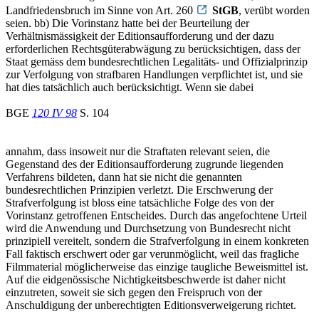
Landfriedensbruch im Sinne von Art. 260
StGB
, verübt worden
seien. bb) Die Vorinstanz hatte bei der Beurteilung der
Verhältnismässigkeit der Editionsaufforderung und der dazu
erforderlichen Rechtsgüterabwägung zu berücksichtigen, dass der
Staat gemäss dem bundesrechtlichen Legalitäts- und Offizialprinzip
zur Verfolgung von strafbaren Handlungen verpflichtet ist, und sie
hat dies tatsächlich auch berücksichtigt. Wenn sie dabei
BGE
120 IV 98
S. 104
annahm, dass insoweit nur die Straftaten relevant seien, die
Gegenstand des der Editionsaufforderung zugrunde liegenden
Verfahrens bildeten, dann hat sie nicht die genannten
bundesrechtlichen Prinzipien verletzt. Die Erschwerung der
Strafverfolgung ist bloss eine tatsächliche Folge des von der
Vorinstanz getroffenen Entscheides. Durch das angefochtene Urteil
wird die Anwendung und Durchsetzung von Bundesrecht nicht
prinzipiell vereitelt, sondern die Strafverfolgung in einem konkreten
Fall faktisch erschwert oder gar verunmöglicht, weil das fragliche
Filmmaterial möglicherweise das einzige taugliche Beweismittel ist.
Auf die eidgenössische Nichtigkeitsbeschwerde ist daher nicht
einzutreten, soweit sie sich gegen den Freispruch von der
Anschuldigung der unberechtigten Editionsverweigerung richtet.