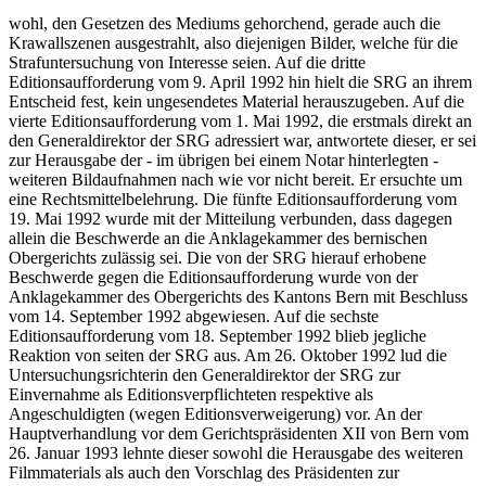
wohl, den Gesetzen des Mediums gehorchend, gerade auch die
Krawallszenen ausgestrahlt, also diejenigen Bilder, welche für die
Strafuntersuchung von Interesse seien. Auf die dritte
Editionsaufforderung vom 9. April 1992 hin hielt die SRG an ihrem
Entscheid fest, kein ungesendetes Material herauszugeben. Auf die
vierte Editionsaufforderung vom 1. Mai 1992, die erstmals direkt an
den Generaldirektor der SRG adressiert war, antwortete dieser, er sei
zur Herausgabe der - im übrigen bei einem Notar hinterlegten -
weiteren Bildaufnahmen nach wie vor nicht bereit. Er ersuchte um
eine Rechtsmittelbelehrung. Die fünfte Editionsaufforderung vom
19. Mai 1992 wurde mit der Mitteilung verbunden, dass dagegen
allein die Beschwerde an die Anklagekammer des bernischen
Obergerichts zulässig sei. Die von der SRG hierauf erhobene
Beschwerde gegen die Editionsaufforderung wurde von der
Anklagekammer des Obergerichts des Kantons Bern mit Beschluss
vom 14. September 1992 abgewiesen. Auf die sechste
Editionsaufforderung vom 18. September 1992 blieb jegliche
Reaktion von seiten der SRG aus. Am 26. Oktober 1992 lud die
Untersuchungsrichterin den Generaldirektor der SRG zur
Einvernahme als Editionsverpflichteten respektive als
Angeschuldigten (wegen Editionsverweigerung) vor. An der
Hauptverhandlung vor dem Gerichtspräsidenten XII von Bern vom
26. Januar 1993 lehnte dieser sowohl die Herausgabe des weiteren
Filmmaterials als auch den Vorschlag des Präsidenten zur