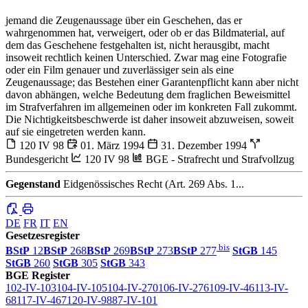
jemand die Zeugenaussage über ein Geschehen, das er
wahrgenommen hat, verweigert, oder ob er das Bildmaterial, auf
dem das Geschehene festgehalten ist, nicht herausgibt, macht
insoweit rechtlich keinen Unterschied. Zwar mag eine Fotografie
oder ein Film genauer und zuverlässiger sein als eine
Zeugenaussage; das Bestehen einer Garantenpflicht kann aber nicht
davon abhängen, welche Bedeutung dem fraglichen Beweismittel
im Strafverfahren im allgemeinen oder im konkreten Fall zukommt.
Die Nichtigkeitsbeschwerde ist daher insoweit abzuweisen, soweit
auf sie eingetreten werden kann.
120 IV 98
01. März 1994
31. Dezember 1994
Bundesgericht
120 IV 98
BGE - Strafrecht und Strafvollzug
Gegenstand
Eidgenössisches Recht (Art. 269 Abs. 1...
DE
FR
IT
EN
Gesetzesregister
bis
BStP
12
BStP
268
BStP
269
BStP
273
BStP
277
StGB
145
StGB
260
StGB
305
StGB
343
BGE Register
102-IV-103
104-IV-105
104-IV-270
106-IV-276
109-IV-46
113-IV-
68
117-IV-467
120-IV-98
87-IV-101