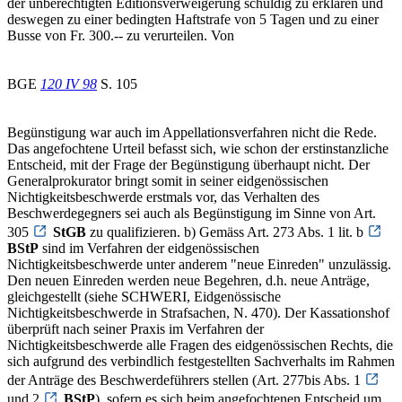
der unberechtigten Editionsverweigerung schuldig zu erklären und
deswegen zu einer bedingten Haftstrafe von 5 Tagen und zu einer
Busse von Fr. 300.-- zu verurteilen. Von
BGE
120 IV 98
S. 105
Begünstigung war auch im Appellationsverfahren nicht die Rede.
Das angefochtene Urteil befasst sich, wie schon der erstinstanzliche
Entscheid, mit der Frage der Begünstigung überhaupt nicht. Der
Generalprokurator bringt somit in seiner eidgenössischen
Nichtigkeitsbeschwerde erstmals vor, das Verhalten des
Beschwerdegegners sei auch als Begünstigung im Sinne von Art.
305
StGB
zu qualifizieren. b) Gemäss Art. 273 Abs. 1 lit. b
BStP
sind im Verfahren der eidgenössischen
Nichtigkeitsbeschwerde unter anderem "neue Einreden" unzulässig.
Den neuen Einreden werden neue Begehren, d.h. neue Anträge,
gleichgestellt (siehe SCHWERI, Eidgenössische
Nichtigkeitsbeschwerde in Strafsachen, N. 470). Der Kassationshof
überprüft nach seiner Praxis im Verfahren der
Nichtigkeitsbeschwerde alle Fragen des eidgenössischen Rechts, die
sich aufgrund des verbindlich festgestellten Sachverhalts im Rahmen
der Anträge des Beschwerdeführers stellen (Art. 277bis Abs. 1
und 2
BStP
), sofern es sich beim angefochtenen Entscheid um