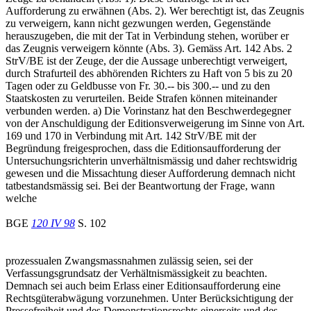
Aufforderung zu erwähnen (Abs. 2). Wer berechtigt ist, das Zeugnis
zu verweigern, kann nicht gezwungen werden, Gegenstände
herauszugeben, die mit der Tat in Verbindung stehen, worüber er
das Zeugnis verweigern könnte (Abs. 3). Gemäss Art. 142 Abs. 2
StrV/BE ist der Zeuge, der die Aussage unberechtigt verweigert,
durch Strafurteil des abhörenden Richters zu Haft von 5 bis zu 20
Tagen oder zu Geldbusse von Fr. 30.-- bis 300.-- und zu den
Staatskosten zu verurteilen. Beide Strafen können miteinander
verbunden werden. a) Die Vorinstanz hat den Beschwerdegegner
von der Anschuldigung der Editionsverweigerung im Sinne von Art.
169 und 170 in Verbindung mit Art. 142 StrV/BE mit der
Begründung freigesprochen, dass die Editionsaufforderung der
Untersuchungsrichterin unverhältnismässig und daher rechtswidrig
gewesen und die Missachtung dieser Aufforderung demnach nicht
tatbestandsmässig sei. Bei der Beantwortung der Frage, wann
welche
BGE
120 IV 98
S. 102
prozessualen Zwangsmassnahmen zulässig seien, sei der
Verfassungsgrundsatz der Verhältnismässigkeit zu beachten.
Demnach sei auch beim Erlass einer Editionsaufforderung eine
Rechtsgüterabwägung vorzunehmen. Unter Berücksichtigung der
Pressefreiheit und des Demonstrationsrechts einerseits und des