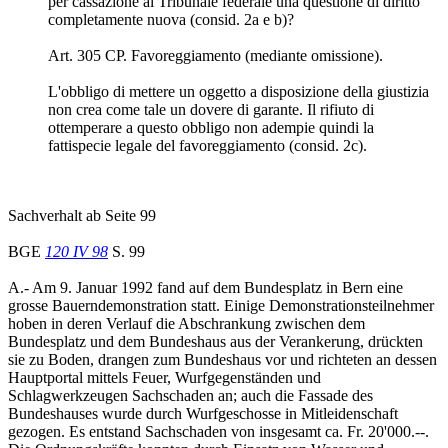
per cassazione al Tribunale federale una questione di diritto
completamente nuova (consid. 2a e b)?
Art. 305 CP. Favoreggiamento (mediante omissione).
L'obbligo di mettere un oggetto a disposizione della giustizia
non crea come tale un dovere di garante. Il rifiuto di
ottemperare a questo obbligo non adempie quindi la
fattispecie legale del favoreggiamento (consid. 2c).
Sachverhalt ab Seite 99
BGE
120 IV 98
S. 99
A.- Am 9. Januar 1992 fand auf dem Bundesplatz in Bern eine
grosse Bauerndemonstration statt. Einige Demonstrationsteilnehmer
hoben in deren Verlauf die Abschrankung zwischen dem
Bundesplatz und dem Bundeshaus aus der Verankerung, drückten
sie zu Boden, drangen zum Bundeshaus vor und richteten an dessen
Hauptportal mittels Feuer, Wurfgegenständen und
Schlagwerkzeugen Sachschaden an; auch die Fassade des
Bundeshauses wurde durch Wurfgeschosse in Mitleidenschaft
gezogen. Es entstand Sachschaden von insgesamt ca. Fr. 20'000.--.