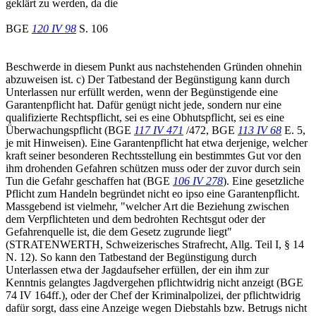
geklärt zu werden, da die
BGE
120 IV 98
S. 106
Beschwerde in diesem Punkt aus nachstehenden Gründen ohnehin
abzuweisen ist. c) Der Tatbestand der Begünstigung kann durch
Unterlassen nur erfüllt werden, wenn der Begünstigende eine
Garantenpflicht hat. Dafür genügt nicht jede, sondern nur eine
qualifizierte Rechtspflicht, sei es eine Obhutspflicht, sei es eine
Überwachungspflicht (BGE
117 IV 471
/472, BGE
113 IV 68
E. 5,
je mit Hinweisen). Eine Garantenpflicht hat etwa derjenige, welcher
kraft seiner besonderen Rechtsstellung ein bestimmtes Gut vor den
ihm drohenden Gefahren schützen muss oder der zuvor durch sein
Tun die Gefahr geschaffen hat (BGE
106 IV 278
). Eine gesetzliche
Pflicht zum Handeln begründet nicht eo ipso eine Garantenpflicht.
Massgebend ist vielmehr, "welcher Art die Beziehung zwischen
dem Verpflichteten und dem bedrohten Rechtsgut oder der
Gefahrenquelle ist, die dem Gesetz zugrunde liegt"
(STRATENWERTH, Schweizerisches Strafrecht, Allg. Teil I, § 14
N. 12). So kann den Tatbestand der Begünstigung durch
Unterlassen etwa der Jagdaufseher erfüllen, der ein ihm zur
Kenntnis gelangtes Jagdvergehen pflichtwidrig nicht anzeigt (BGE
74 IV 164ff.), oder der Chef der Kriminalpolizei, der pflichtwidrig
dafür sorgt, dass eine Anzeige wegen Diebstahls bzw. Betrugs nicht