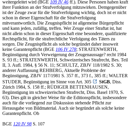
weitergeleitet wird (BGE
109 IV 46
ff.). Diese Personen haben kraft
ihrer Funktion an der Strafverfolgung mitzuwirken. Demgegenüber
ist der Zeuge zwar für die Strafverfolgung wichtig, doch ist er nicht
schon in dieser Eigenschaft für die Strafverfolgung
mitverantwortlich. Die Zeugnispflicht ist allgemeine Bürgerpflicht
und kann jeden, zufällig, treffen. Wer Zeuge einer Straftat ist, hat
nicht allein schon in dieser Eigenschaft eine besondere, qualifizierte
Rechtspflicht, für die strafrechtliche Verfolgung des Täters zu
sorgen. Die Zeugnispflicht als solche begründet daher insoweit
keine Garantenpflicht (BGE
106 IV 278
; STRATENWERTH,
Begünstigung durch Verweigerung der Zeugenaussage? recht 1984
S. 93 ff.; STRATENWERTH, Schweizerisches Strafrecht, Bes. Teil
II, 3. Aufl. 1984, § 56 N. 11; SCHULTZ, ZBJV 118/1982 S. 30;
anderer Auffassung REHBERG, Aktuelle Probleme der
Begünstigung, ZBJV 117/1981 S. 357 ff., 373 f., 385 ff.; WALTER
STUDER, Begünstigung im Sinne von Art. 305
StGB
, Diss.
Zürich 1984, S. 158 ff.; RÜDIGER BETTENHAUSEN,
Begünstigung im schweizerischen Strafrecht, Diss. Basel 1970, S.
63). Dies gilt in gleicher Weise für die Editionspflicht, insbesondere
auch für die vorliegend zur Diskussion stehende Pflicht zur
Herausgabe von Bildmaterial. Auch sie begründet als solche keine
Garantenpflicht. Ob
BGE
120 IV 98
S. 107