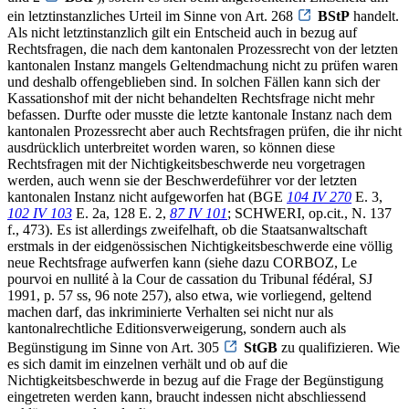
ein letztinstanzliches Urteil im Sinne von Art. 268
BStP
handelt.
Als nicht letztinstanzlich gilt ein Entscheid auch in bezug auf
Rechtsfragen, die nach dem kantonalen Prozessrecht von der letzten
kantonalen Instanz mangels Geltendmachung nicht zu prüfen waren
und deshalb offengeblieben sind. In solchen Fällen kann sich der
Kassationshof mit der nicht behandelten Rechtsfrage nicht mehr
befassen. Durfte oder musste die letzte kantonale Instanz nach dem
kantonalen Prozessrecht aber auch Rechtsfragen prüfen, die ihr nicht
ausdrücklich unterbreitet worden waren, so können diese
Rechtsfragen mit der Nichtigkeitsbeschwerde neu vorgetragen
werden, auch wenn sie der Beschwerdeführer vor der letzten
kantonalen Instanz nicht aufgeworfen hat (BGE
104 IV 270
E. 3,
102 IV 103
E. 2a, 128 E. 2,
87 IV 101
; SCHWERI, op.cit., N. 137
f., 473). Es ist allerdings zweifelhaft, ob die Staatsanwaltschaft
erstmals in der eidgenössischen Nichtigkeitsbeschwerde eine völlig
neue Rechtsfrage aufwerfen kann (siehe dazu CORBOZ, Le
pourvoi en nullité à la Cour de cassation du Tribunal fédéral, SJ
1991, p. 57 ss, 96 note 257), also etwa, wie vorliegend, geltend
machen darf, das inkriminierte Verhalten sei nicht nur als
kantonalrechtliche Editionsverweigerung, sondern auch als
Begünstigung im Sinne von Art. 305
StGB
zu qualifizieren. Wie
es sich damit im einzelnen verhält und ob auf die
Nichtigkeitsbeschwerde in bezug auf die Frage der Begünstigung
eingetreten werden kann, braucht indessen nicht abschliessend