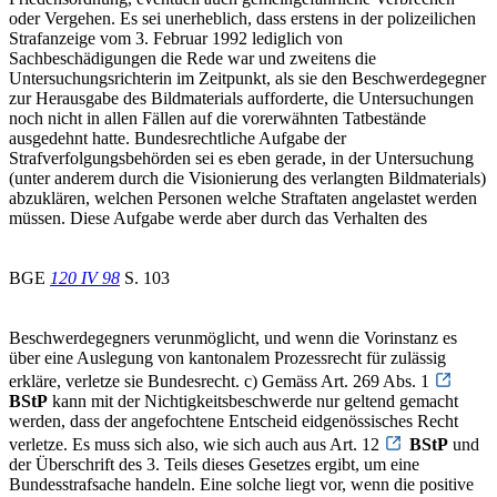
oder Vergehen. Es sei unerheblich, dass erstens in der polizeilichen
Strafanzeige vom 3. Februar 1992 lediglich von
Sachbeschädigungen die Rede war und zweitens die
Untersuchungsrichterin im Zeitpunkt, als sie den Beschwerdegegner
zur Herausgabe des Bildmaterials aufforderte, die Untersuchungen
noch nicht in allen Fällen auf die vorerwähnten Tatbestände
ausgedehnt hatte. Bundesrechtliche Aufgabe der
Strafverfolgungsbehörden sei es eben gerade, in der Untersuchung
(unter anderem durch die Visionierung des verlangten Bildmaterials)
abzuklären, welchen Personen welche Straftaten angelastet werden
müssen. Diese Aufgabe werde aber durch das Verhalten des
BGE
120 IV 98
S. 103
Beschwerdegegners verunmöglicht, und wenn die Vorinstanz es
über eine Auslegung von kantonalem Prozessrecht für zulässig
erkläre, verletze sie Bundesrecht. c) Gemäss Art. 269 Abs. 1
BStP
kann mit der Nichtigkeitsbeschwerde nur geltend gemacht
werden, dass der angefochtene Entscheid eidgenössisches Recht
verletze. Es muss sich also, wie sich auch aus Art. 12
BStP
und
der Überschrift des 3. Teils dieses Gesetzes ergibt, um eine
Bundesstrafsache handeln. Eine solche liegt vor, wenn die positive