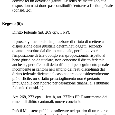
comme tel un devoir de garant. Le refus de mettre l'objet à
disposition n'est donc pas constitutif d'entrave à l'action pénale
(consid. 2c).
Regesto (it):
Diritto federale (art. 269 cpv. 1 PP).
Il proscioglimento dall'imputazione di rifiuto di mettere a
disposizione della giustizia determinati oggetti, secondo
quanto prescritto dal diritto cantonale, per il motivo che
l'imposizione di tale obbligo era sproporzionata rispetto al
bene giuridico da tutelare, non concerne il diritto federale,
anche se, per effetto di detto rifiuto, il perseguimento penale
incombente ai cantoni nell'ambito dei reati disciplinati dal
diritto federale diviene nel caso concreto considerevolmente
più difficile; un siffatto proscioglimento non è pertanto
impugnabile con ricorso per cassazione dinanzi al Tribunale
federale (consid. 1).
Art. 268, 273 cpv. 1 lett. b, art. 277bis PP. Esaurimento dei
rimedi di diritto cantonali; nuove conclusioni.
Può il Ministero pubblico sollevare nel quadro di un ricorso