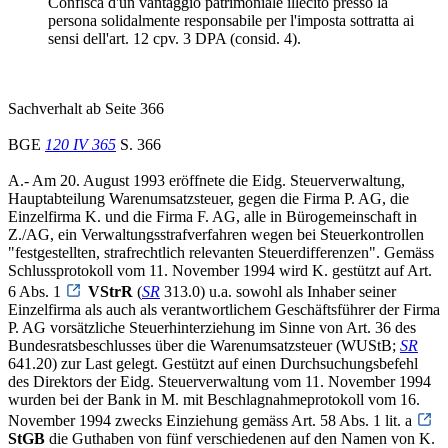
Confisca d'un vantaggio patrimoniale illecito presso la
persona solidalmente responsabile per l'imposta sottratta ai
sensi dell'art. 12 cpv. 3 DPA (consid. 4).
Sachverhalt ab Seite 366
BGE
120 IV 365
S. 366
A.- Am 20. August 1993 eröffnete die Eidg. Steuerverwaltung,
Hauptabteilung Warenumsatzsteuer, gegen die Firma P. AG, die
Einzelfirma K. und die Firma F. AG, alle in Bürogemeinschaft in
Z./AG, ein Verwaltungsstrafverfahren wegen bei Steuerkontrollen
"festgestellten, strafrechtlich relevanten Steuerdifferenzen". Gemäss
Schlussprotokoll vom 11. November 1994 wird K. gestützt auf Art.
6 Abs. 1
VStrR
(
SR
313.0) u.a. sowohl als Inhaber seiner
Einzelfirma als auch als verantwortlichem Geschäftsführer der Firma
P. AG vorsätzliche Steuerhinterziehung im Sinne von Art. 36 des
Bundesratsbeschlusses über die Warenumsatzsteuer (WUStB;
SR
641.20) zur Last gelegt. Gestützt auf einen Durchsuchungsbefehl
des Direktors der Eidg. Steuerverwaltung vom 11. November 1994
wurden bei der Bank in M. mit Beschlagnahmeprotokoll vom 16.
November 1994 zwecks Einziehung gemäss Art. 58 Abs. 1 lit. a
StGB
die Guthaben von fünf verschiedenen auf den Namen von K.