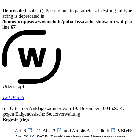
Deprecated
: substr(): Passing null to parameter #1 ($string) of type
string is deprecated in
/home/proj/pse/www/include/pub/class.cache.show.entry.php
on
line
67
Urteilskopf
120 IV 365
61. Urteil der Anklagekammer vom 19. Dezember 1994 i.S. K.
gegen Eidgenössische Steuerverwaltung
Regeste (de):
Art. 6
, 12 Abs. 3
und Art. 46 Abs. 1 lit. b
VStrR
;