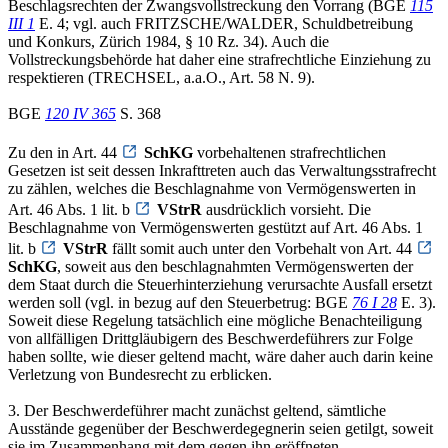
Beschlagsrechten der Zwangsvollstreckung den Vorrang (BGE
115
III 1
E. 4; vgl. auch FRITZSCHE/WALDER, Schuldbetreibung
und Konkurs, Zürich 1984, § 10 Rz. 34). Auch die
Vollstreckungsbehörde hat daher eine strafrechtliche Einziehung zu
respektieren (TRECHSEL, a.a.O., Art. 58 N. 9).
BGE
120 IV 365
S. 368
Zu den in Art. 44
SchKG
vorbehaltenen strafrechtlichen
Gesetzen ist seit dessen Inkrafttreten auch das Verwaltungsstrafrecht
zu zählen, welches die Beschlagnahme von Vermögenswerten in
Art. 46 Abs. 1 lit. b
VStrR
ausdrücklich vorsieht. Die
Beschlagnahme von Vermögenswerten gestützt auf Art. 46 Abs. 1
lit. b
VStrR
fällt somit auch unter den Vorbehalt von Art. 44
SchKG
, soweit aus den beschlagnahmten Vermögenswerten der
dem Staat durch die Steuerhinterziehung verursachte Ausfall ersetzt
werden soll (vgl. in bezug auf den Steuerbetrug: BGE
76 I 28
E. 3).
Soweit diese Regelung tatsächlich eine mögliche Benachteiligung
von allfälligen Drittgläubigern des Beschwerdeführers zur Folge
haben sollte, wie dieser geltend macht, wäre daher auch darin keine
Verletzung von Bundesrecht zu erblicken.
3. Der Beschwerdeführer macht zunächst geltend, sämtliche
Ausstände gegenüber der Beschwerdegegnerin seien getilgt, soweit
sie im Zusammenhang mit dem gegen ihn eröffneten