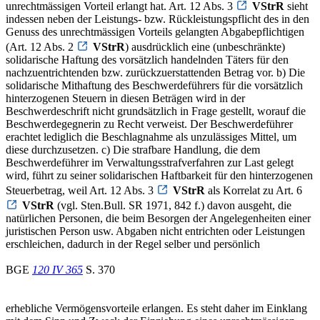
unrechtmässigen Vorteil erlangt hat. Art. 12 Abs. 3
VStrR
sieht
indessen neben der Leistungs- bzw. Rückleistungspflicht des in den
Genuss des unrechtmässigen Vorteils gelangten Abgabepflichtigen
(Art. 12 Abs. 2
VStrR
) ausdrücklich eine (unbeschränkte)
solidarische Haftung des vorsätzlich handelnden Täters für den
nachzuentrichtenden bzw. zurückzuerstattenden Betrag vor. b) Die
solidarische Mithaftung des Beschwerdeführers für die vorsätzlich
hinterzogenen Steuern in diesen Beträgen wird in der
Beschwerdeschrift nicht grundsätzlich in Frage gestellt, worauf die
Beschwerdegegnerin zu Recht verweist. Der Beschwerdeführer
erachtet lediglich die Beschlagnahme als unzulässiges Mittel, um
diese durchzusetzen. c) Die strafbare Handlung, die dem
Beschwerdeführer im Verwaltungsstrafverfahren zur Last gelegt
wird, führt zu seiner solidarischen Haftbarkeit für den hinterzogenen
Steuerbetrag, weil Art. 12 Abs. 3
VStrR
als Korrelat zu Art. 6
VStrR
(vgl. Sten.Bull. SR 1971, 842 f.) davon ausgeht, die
natürlichen Personen, die beim Besorgen der Angelegenheiten einer
juristischen Person usw. Abgaben nicht entrichten oder Leistungen
erschleichen, dadurch in der Regel selber und persönlich
BGE
120 IV 365
S. 370
erhebliche Vermögensvorteile erlangen. Es steht daher im Einklang