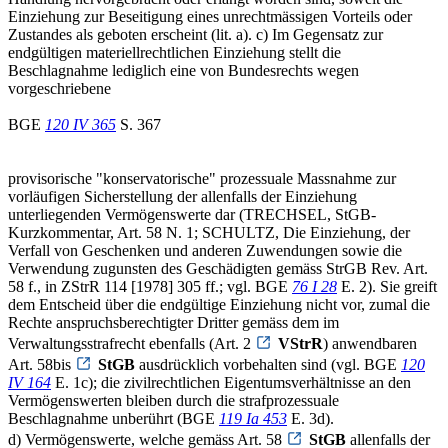
Einziehung zur Beseitigung eines unrechtmässigen Vorteils oder
Zustandes als geboten erscheint (lit. a). c) Im Gegensatz zur
endgültigen materiellrechtlichen Einziehung stellt die
Beschlagnahme lediglich eine von Bundesrechts wegen
vorgeschriebene
BGE
120 IV 365
S. 367
provisorische "konservatorische" prozessuale Massnahme zur
vorläufigen Sicherstellung der allenfalls der Einziehung
unterliegenden Vermögenswerte dar (TRECHSEL, StGB-
Kurzkommentar, Art. 58 N. 1; SCHULTZ, Die Einziehung, der
Verfall von Geschenken und anderen Zuwendungen sowie die
Verwendung zugunsten des Geschädigten gemäss StrGB Rev. Art.
58 f., in ZStrR 114 [1978] 305 ff.; vgl. BGE
76 I 28
E. 2). Sie greift
dem Entscheid über die endgültige Einziehung nicht vor, zumal die
Rechte anspruchsberechtigter Dritter gemäss dem im
Verwaltungsstrafrecht ebenfalls (Art. 2
VStrR
) anwendbaren
Art. 58bis
StGB
ausdrücklich vorbehalten sind (vgl. BGE
120
IV 164
E. 1c); die zivilrechtlichen Eigentumsverhältnisse an den
Vermögenswerten bleiben durch die strafprozessuale
Beschlagnahme unberührt (BGE
119 Ia 453
E. 3d).
d) Vermögenswerte, welche gemäss Art. 58
StGB
allenfalls der