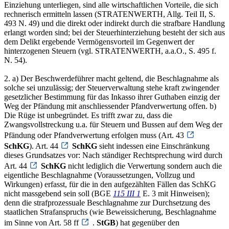
Einziehung unterliegen, sind alle wirtschaftlichen Vorteile, die sich
rechnerisch ermitteln lassen (STRATENWERTH, Allg. Teil II, S.
493 N. 49) und die direkt oder indirekt durch die strafbare Handlung
erlangt worden sind; bei der Steuerhinterziehung besteht der sich aus
dem Delikt ergebende Vermögensvorteil im Gegenwert der
hinterzogenen Steuern (vgl. STRATENWERTH, a.a.O., S. 495 f.
N. 54).
2. a) Der Beschwerdeführer macht geltend, die Beschlagnahme als
solche sei unzulässig; der Steuerverwaltung stehe kraft zwingender
gesetzlicher Bestimmung für das Inkasso ihrer Guthaben einzig der
Weg der Pfändung mit anschliessender Pfandverwertung offen. b)
Die Rüge ist unbegründet. Es trifft zwar zu, dass die
Zwangsvollstreckung u.a. für Steuern und Bussen auf dem Weg der
Pfändung oder Pfandverwertung erfolgen muss (Art. 43
SchKG
). Art. 44
SchKG
sieht indessen eine Einschränkung
dieses Grundsatzes vor: Nach ständiger Rechtsprechung wird durch
Art. 44
SchKG
nicht lediglich die Verwertung sondern auch die
eigentliche Beschlagnahme (Voraussetzungen, Vollzug und
Wirkungen) erfasst, für die in den aufgezählten Fällen das SchKG
nicht massgebend sein soll (BGE
115 III 1
E. 3 mit Hinweisen);
denn die strafprozessuale Beschlagnahme zur Durchsetzung des
staatlichen Strafanspruchs (wie Beweissicherung, Beschlagnahme
im Sinne von Art. 58 ff
.
StGB
) hat gegenüber den