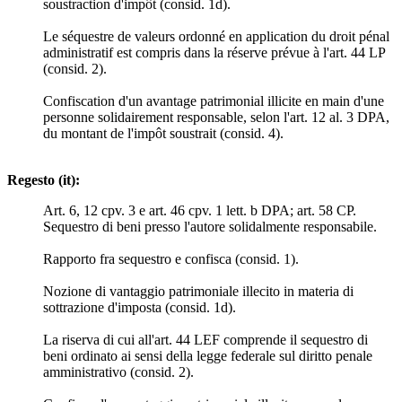
soustraction d'impôt (consid. 1d).
Le séquestre de valeurs ordonné en application du droit pénal
administratif est compris dans la réserve prévue à l'art. 44 LP
(consid. 2).
Confiscation d'un avantage patrimonial illicite en main d'une
personne solidairement responsable, selon l'art. 12 al. 3 DPA,
du montant de l'impôt soustrait (consid. 4).
Regesto (it):
Art. 6, 12 cpv. 3 e art. 46 cpv. 1 lett. b DPA; art. 58 CP.
Sequestro di beni presso l'autore solidalmente responsabile.
Rapporto fra sequestro e confisca (consid. 1).
Nozione di vantaggio patrimoniale illecito in materia di
sottrazione d'imposta (consid. 1d).
La riserva di cui all'art. 44 LEF comprende il sequestro di
beni ordinato ai sensi della legge federale sul diritto penale
amministrativo (consid. 2).