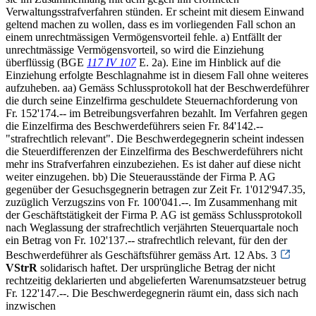
Verwaltungsstrafverfahren stünden. Er scheint mit diesem Einwand
geltend machen zu wollen, dass es im vorliegenden Fall schon an
einem unrechtmässigen Vermögensvorteil fehle. a) Entfällt der
unrechtmässige Vermögensvorteil, so wird die Einziehung
überflüssig (BGE
117 IV 107
E. 2a). Eine im Hinblick auf die
Einziehung erfolgte Beschlagnahme ist in diesem Fall ohne weiteres
aufzuheben. aa) Gemäss Schlussprotokoll hat der Beschwerdeführer
die durch seine Einzelfirma geschuldete Steuernachforderung von
Fr. 152'174.-- im Betreibungsverfahren bezahlt. Im Verfahren gegen
die Einzelfirma des Beschwerdeführers seien Fr. 84'142.--
"strafrechtlich relevant". Die Beschwerdegegnerin scheint indessen
die Steuerdifferenzen der Einzelfirma des Beschwerdeführers nicht
mehr ins Strafverfahren einzubeziehen. Es ist daher auf diese nicht
weiter einzugehen. bb) Die Steuerausstände der Firma P. AG
gegenüber der Gesuchsgegnerin betragen zur Zeit Fr. 1'012'947.35,
zuzüglich Verzugszins von Fr. 100'041.--. Im Zusammenhang mit
der Geschäftstätigkeit der Firma P. AG ist gemäss Schlussprotokoll
nach Weglassung der strafrechtlich verjährten Steuerquartale noch
ein Betrag von Fr. 102'137.-- strafrechtlich relevant, für den der
Beschwerdeführer als Geschäftsführer gemäss Art. 12 Abs. 3
VStrR
solidarisch haftet. Der ursprüngliche Betrag der nicht
rechtzeitig deklarierten und abgelieferten Warenumsatzsteuer betrug
Fr. 122'147.--. Die Beschwerdegegnerin räumt ein, dass sich nach
inzwischen