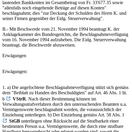
lautenden Bankkonten im Gesamtbetrag von Fr. 33'677.35 sowie
"allenfalls noch eingehende Beträge auf diesen Konten"
beschlagnahmt; dies "zur Deckung der Schulden des Herrn K. und
seiner Firmen gegenüber der Eidg. Steuerverwaltung".
B.- Mit Beschwerde vom 21. November 1994 beantragt K. der
Anklagekammer des Bundesgerichts, die Beschlagnahmeverfügung
vom 16. November 1994 aufzuheben. Die Eidg. Steuerverwaltung
beantragt, die Beschwerde abzuweisen.
Erwägungen
Erwägungen:
1. a) Die angefochtene Beschlagnahmeverfügung stützt sich gemäss
dem "Beiblatt zu Handen des Beschuldigten" auf Art. 46 Abs. 1 lit.
b
VStrR
. Nach dieser Bestimmung können im
Verwaltungsstrafverfahren durch den untersuchenden Beamten u.a.
Vermögenswerte beschlagnahmt werden, die voraussichtlich der
Einziehung unterliegen. b) Der Einziehung gemäss Art. 58 Abs. 1
StGB
unterliegen ohne Rücksicht auf die Strafbarkeit einer
bestimmten Person u.a. Vermögenswerte, die durch eine strafbare
Handlung hervorgebracht oder erlangt worden sind, soweit die