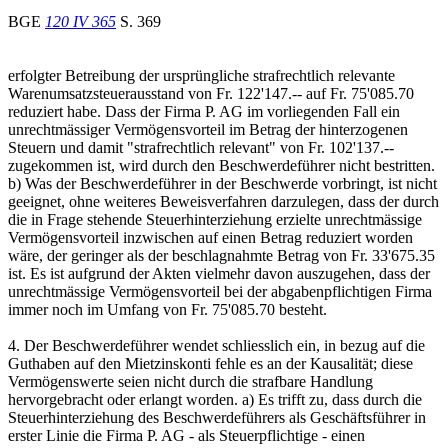
BGE
120 IV 365
S. 369
erfolgter Betreibung der ursprüngliche strafrechtlich relevante
Warenumsatzsteuerausstand von Fr. 122'147.-- auf Fr. 75'085.70
reduziert habe. Dass der Firma P. AG im vorliegenden Fall ein
unrechtmässiger Vermögensvorteil im Betrag der hinterzogenen
Steuern und damit "strafrechtlich relevant" von Fr. 102'137.--
zugekommen ist, wird durch den Beschwerdeführer nicht bestritten.
b) Was der Beschwerdeführer in der Beschwerde vorbringt, ist nicht
geeignet, ohne weiteres Beweisverfahren darzulegen, dass der durch
die in Frage stehende Steuerhinterziehung erzielte unrechtmässige
Vermögensvorteil inzwischen auf einen Betrag reduziert worden
wäre, der geringer als der beschlagnahmte Betrag von Fr. 33'675.35
ist. Es ist aufgrund der Akten vielmehr davon auszugehen, dass der
unrechtmässige Vermögensvorteil bei der abgabenpflichtigen Firma
immer noch im Umfang von Fr. 75'085.70 besteht.
4. Der Beschwerdeführer wendet schliesslich ein, in bezug auf die
Guthaben auf den Mietzinskonti fehle es an der Kausalität; diese
Vermögenswerte seien nicht durch die strafbare Handlung
hervorgebracht oder erlangt worden. a) Es trifft zu, dass durch die
Steuerhinterziehung des Beschwerdeführers als Geschäftsführer in
erster Linie die Firma P. AG - als Steuerpflichtige - einen