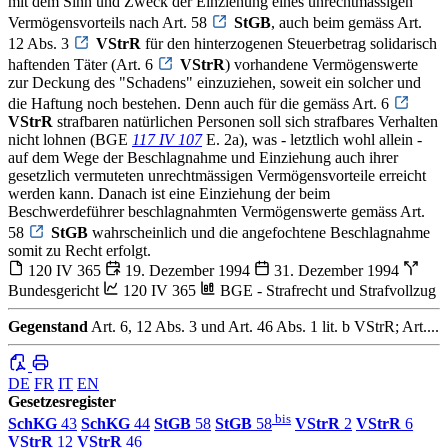
mit dem Sinn und Zweck der Einziehung eines unrechtmässigen
Vermögensvorteils nach Art. 58
StGB
, auch beim gemäss Art.
12 Abs. 3
VStrR
für den hinterzogenen Steuerbetrag solidarisch
haftenden Täter (Art. 6
VStrR
) vorhandene Vermögenswerte
zur Deckung des "Schadens" einzuziehen, soweit ein solcher und
die Haftung noch bestehen. Denn auch für die gemäss Art. 6
VStrR
strafbaren natürlichen Personen soll sich strafbares Verhalten
nicht lohnen (BGE
117 IV 107
E. 2a), was - letztlich wohl allein -
auf dem Wege der Beschlagnahme und Einziehung auch ihrer
gesetzlich vermuteten unrechtmässigen Vermögensvorteile erreicht
werden kann. Danach ist eine Einziehung der beim
Beschwerdeführer beschlagnahmten Vermögenswerte gemäss Art.
58
StGB
wahrscheinlich und die angefochtene Beschlagnahme
somit zu Recht erfolgt.
120 IV 365
19. Dezember 1994
31. Dezember 1994
Bundesgericht
120 IV 365
BGE - Strafrecht und Strafvollzug
Gegenstand
Art. 6, 12 Abs. 3 und Art. 46 Abs. 1 lit. b VStrR; Art....
DE
FR
IT
EN
Gesetzesregister
bis
SchKG
43
SchKG
44
StGB
58
StGB
58
VStrR
2
VStrR
6
VStrR
12
VStrR
46