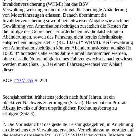
Invalidenversicherung (WHMI) hat das BSV
Verwaltungsweisungen über die invaliditätsbedingte Abänderung
von Motorfahrzeugen erlassen. Danach übernimmt die
Invalidenversicherung sowohl bei leihweiser Abgabe wie auch bei
Gewährung von Amortisationsbeiträgen zusätzlich die Kosten für
die infolge des Gebrechens erforderlichen invaliditätsbedingten
Abänderungen, soweit das Fahrzeug nicht bereits fabrikmässig
entsprechend ausgerüstet ist (Rz. 10.05.1* WHMI). Bei Gewährung
von Amortisationsbeiträgen können Abänderungskosten gemäss Rz.
10.05.3* höchstens alle sechs Jahre einmal übernommen werden,
ohne dass die Notwendigkeit eines Fahrzeugwechsels nachgewiesen
werden muss (Satz 1). Bei einem Fahrzeugwechsel vor Ablauf
dieser
BGE
119 V 255
S. 259
Sechsjahresfrist, frühestens jedoch nach fünf Jahren, ist ein
objektiver Nachweis zu erbringen (Satz 2). Dabei hat ein Pro-rata-
Abzug jeweils auf dem ursprünglichen Rechnungsbetrag zu
erfolgen (Satz 3).
2. Die Vorinstanz hat das gestellte Leistungsbegehren, in Anlehnung
an die seitens der Verwaltung erstattete Vernehmlassung, gestützt auf
die soeben dargelegte Rz. 10.05.3* WHMI verworfen. Insofern hat