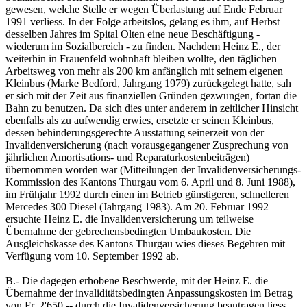
gewesen, welche Stelle er wegen Überlastung auf Ende Februar
1991 verliess. In der Folge arbeitslos, gelang es ihm, auf Herbst
desselben Jahres im Spital Olten eine neue Beschäftigung -
wiederum im Sozialbereich - zu finden. Nachdem Heinz E., der
weiterhin in Frauenfeld wohnhaft bleiben wollte, den täglichen
Arbeitsweg von mehr als 200 km anfänglich mit seinem eigenen
Kleinbus (Marke Bedford, Jahrgang 1979) zurückgelegt hatte, sah
er sich mit der Zeit aus finanziellen Gründen gezwungen, fortan die
Bahn zu benutzen. Da sich dies unter anderem in zeitlicher Hinsicht
ebenfalls als zu aufwendig erwies, ersetzte er seinen Kleinbus,
dessen behinderungsgerechte Ausstattung seinerzeit von der
Invalidenversicherung (nach vorausgegangener Zusprechung von
jährlichen Amortisations- und Reparaturkostenbeiträgen)
übernommen worden war (Mitteilungen der Invalidenversicherungs-
Kommission des Kantons Thurgau vom 6. April und 8. Juni 1988),
im Frühjahr 1992 durch einen im Betrieb günstigeren, schnelleren
Mercedes 300 Diesel (Jahrgang 1983). Am 20. Februar 1992
ersuchte Heinz E. die Invalidenversicherung um teilweise
Übernahme der gebrechensbedingten Umbaukosten. Die
Ausgleichskasse des Kantons Thurgau wies dieses Begehren mit
Verfügung vom 10. September 1992 ab.
B.- Die dagegen erhobene Beschwerde, mit der Heinz E. die
Übernahme der invaliditätsbedingten Anpassungskosten im Betrag
von Fr. 2'650.-- durch die Invalidenversicherung beantragen liess,