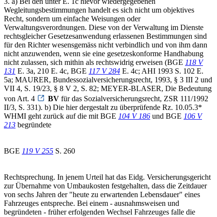
3. a) Bei den unter E. 1c hievor wiedergegebenen
Wegleitungsbestimmungen handelt es sich nicht um objektives
Recht, sondern um einfache Weisungen oder
Verwaltungsverordnungen. Diese von der Verwaltung im Dienste
rechtsgleicher Gesetzesanwendung erlassenen Bestimmungen sind
für den Richter wesensgemäss nicht verbindlich und von ihm dann
nicht anzuwenden, wenn sie eine gesetzeskonforme Handhabung
nicht zulassen, sich mithin als rechtswidrig erweisen (BGE
118 V
131
E. 3a, 210 E. 4c, BGE
117 V 284
E. 4c; AHI 1993 S. 102 E.
5a; MAURER, Bundessozialversicherungsrecht, 1993, § 3 III 2 und
VII 4, S. 19/23, § 8 V 2, S. 82; MEYER-BLASER, Die Bedeutung
von Art. 4
BV
für das Sozialversicherungsrecht, ZSR 111/1992
II/3, S. 331). b) Die hier dergestalt zu überprüfende Rz. 10.05.3*
WHMI geht zurück auf die mit BGE
104 V 186
und BGE
106 V
213
begründete
BGE
119 V 255
S. 260
Rechtsprechung. In jenem Urteil hat das Eidg. Versicherungsgericht
zur Übernahme von Umbaukosten festgehalten, dass die Zeitdauer
von sechs Jahren der "heute zu erwartenden Lebensdauer" eines
Fahrzeuges entspreche. Bei einem - ausnahmsweisen und
begründeten - früher erfolgenden Wechsel Fahrzeuges falle die