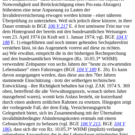
Notwendigkeit und Berücksichtigung eines Pro-rata-Abzuges)
frühestens eine neue Anpassung zu Lasten der
Invalidenversicherung erwogen werden könnte - einer näheren
Überprüfung zu unterziehen. Weil sich jedoch diese kürzere, in ihrer
Dauer erstmals in BGE
106 V 217
E. 4 fest umrissene Frist nur vor
dem Hintergrund der bereits mit den bundesamtlichen Weisungen
vom 23. April 1974 (in Kraft seit 1. Januar 1974; vgl. BGE
104 V
188
E. 1) eingeführten und noch immer geltenden Sechsjahresfrist
verstehen lässt, ist das Augenmerk vorerst auf diese zu richten.
aa) Wie erwähnt, entspricht die in der bisherigen Rechtsprechung
und den bundesamtlichen Weisungen (Rz. 10.05.3* WHMI)
verwendete Zeitspanne von sechs Jahren der "heute zu erwartenden
Lebensdauer" eines Fahrzeuges (BGE
104 V 189
E. 2b). Es kann
davon ausgegangen werden, dass diese aus den 70er Jahren
stammende Einschätzung - trotz der seitherigen technischen
Entwicklung - ihre Richtigkeit behalten hat (vgl. ZAK 1974 S. 369
oben, betreffend die alte Verwaltungspraxis, wonach sieben Jahre
massgebend waren), womit kein Anlass besteht, sie kurzerhand
durch einen anderen zeitlichen Rahmen zu ersetzen. Hingegen zeigt
der vorliegende Fall, der dem Eidg. Versicherungsgericht
Gelegenheit bietet, sich im Zusammenhang mit der Übernahme
invaliditätsbedingter Abänderungskosten erstmals mit einem
Gebrauchtwagen zu befassen (vgl. BGE
106 V 213
, BGE
104 V
186
), dass sich die von Rz. 10.05.3* WHMI (implizit) verlangte
unbesehene Anwendung der in der Lebensdauer gründenden Frist