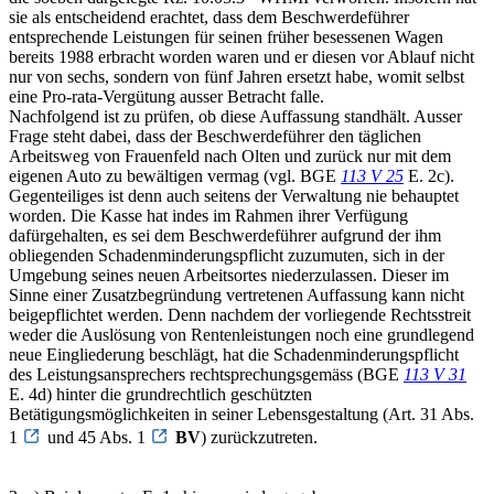
sie als entscheidend erachtet, dass dem Beschwerdeführer
entsprechende Leistungen für seinen früher besessenen Wagen
bereits 1988 erbracht worden waren und er diesen vor Ablauf nicht
nur von sechs, sondern von fünf Jahren ersetzt habe, womit selbst
eine Pro-rata-Vergütung ausser Betracht falle.
Nachfolgend ist zu prüfen, ob diese Auffassung standhält. Ausser
Frage steht dabei, dass der Beschwerdeführer den täglichen
Arbeitsweg von Frauenfeld nach Olten und zurück nur mit dem
eigenen Auto zu bewältigen vermag (vgl. BGE
113 V 25
E. 2c).
Gegenteiliges ist denn auch seitens der Verwaltung nie behauptet
worden. Die Kasse hat indes im Rahmen ihrer Verfügung
dafürgehalten, es sei dem Beschwerdeführer aufgrund der ihm
obliegenden Schadenminderungspflicht zuzumuten, sich in der
Umgebung seines neuen Arbeitsortes niederzulassen. Dieser im
Sinne einer Zusatzbegründung vertretenen Auffassung kann nicht
beigepflichtet werden. Denn nachdem der vorliegende Rechtsstreit
weder die Auslösung von Rentenleistungen noch eine grundlegend
neue Eingliederung beschlägt, hat die Schadenminderungspflicht
des Leistungsansprechers rechtsprechungsgemäss (BGE
113 V 31
E. 4d) hinter die grundrechtlich geschützten
Betätigungsmöglichkeiten in seiner Lebensgestaltung (Art. 31 Abs.
1
und 45 Abs. 1
BV
) zurückzutreten.