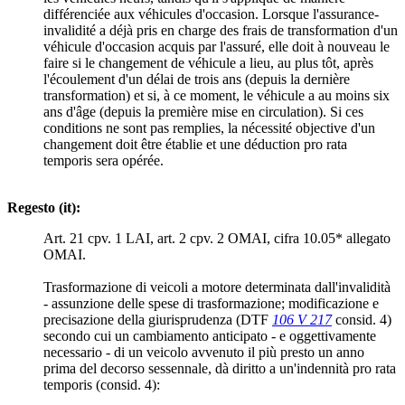
différenciée aux véhicules d'occasion. Lorsque l'assurance-
invalidité a déjà pris en charge des frais de transformation d'un
véhicule d'occasion acquis par l'assuré, elle doit à nouveau le
faire si le changement de véhicule a lieu, au plus tôt, après
l'écoulement d'un délai de trois ans (depuis la dernière
transformation) et si, à ce moment, le véhicule a au moins six
ans d'âge (depuis la première mise en circulation). Si ces
conditions ne sont pas remplies, la nécessité objective d'un
changement doit être établie et une déduction pro rata
temporis sera opérée.
Regesto (it):
Art. 21 cpv. 1 LAI, art. 2 cpv. 2 OMAI, cifra 10.05* allegato
OMAI.
Trasformazione di veicoli a motore determinata dall'invalidità
- assunzione delle spese di trasformazione; modificazione e
precisazione della giurisprudenza (DTF
106 V 217
consid. 4)
secondo cui un cambiamento anticipato - e oggettivamente
necessario - di un veicolo avvenuto il più presto un anno
prima del decorso sessennale, dà diritto a un'indennità pro rata
temporis (consid. 4):