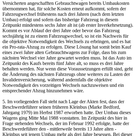
Versicherten angeschafften Gebrauchtwagen bereits Umbaukosten
übernommen hat, für solche Kosten erneut aufkommt, sofern der
Fahrzeugwechsel frühestens nach drei Jahren (nach dem letzten
Umbau) erfolgt und sofern das bisherige Fahrzeug in diesem
Zeitpunkt mindestens sechs Jahre alt ist (ab erster Inverkehrsetzung).
Kommt es vor Ablauf der drei Jahre oder bevor das Fahrzeug
sechsjährig ist zu einem Fahrzeugwechsel, so ist ein Nachweis für
die objektive Notwendigkeit des Wechsels zu erbringen, und es hat
ein Pro-rata-Abzug zu erfolgen. Diese Lösung hat somit beim Kauf
eines zwei Jahre alten Gebrauchtwagens zur Folge, dass bis zum
nächsten Wechsel vier Jahre gewartet werden muss. Ist das Auto im
Zeitpunkt des Kaufs bereits fünf Jahre alt, so muss es drei Jahre
behalten werden. Nur wenn diese Voraussetzungen erfüllt sind, geht
die Änderung des nächsten Fahrzeugs ohne weiteres zu Lasten der
Invalidenversicherung, während andernfalls die objektive
Notwendigkeit des vorzeitigen Wechsels nachzuweisen und ein
entsprechender Abzug hinzunehmen wäre.
5. Im vorliegenden Fall steht nach Lage der Akten fest, dass der
Beschwerdeführer seinen früheren Kleinbus (Marke Bedford,
Jahrgang 1979) im Herbst 1987 erworben hatte. Der Umbau dieses
Wagens ging Mitte Mai 1988 vonstatten. Im Zeitpunkt des hier in
Frage stehenden Wechsels, der im Februar 1992 erfolgte, hatte der
Beschwerdeführer den - mittlerweile bereits 13 Jahre alten -
Kleinbus seit jenem Umbau mehr als drei Jahre besessen. Bei dieser