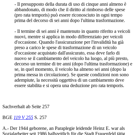
- Il presupposto della durata di uso di cinque anni almeno è
abbandonato, di modo che il diritto al rimborso delle spese
(pro rata temporis) può essere riconosciuto in ogni tempo
prima del decorso di sei anni dopo l'ultima trasformazione.
- Il termine di sei anni è mantenuto in quanto riferito a veicoli
nuovi, mentre si applica in modo differenziato per veicoli
d'occasione. Quando l'assicurazione per l'invalidità ha già
preso a carico le spese di trasformazione di un veicolo
d'occasione acquistato dall'assicurato, essa deve farlo di
nuovo se il cambiamento del veicolo ha luogo, al più presto,
decorso un termine di tre anni (dopo l'ultima trasformazione) e
se, in quel momento, il veicolo ha almeno sei anni (dopo la
prima messa in circolazione). Se queste condizioni non sono
adempiute, la necessità oggettiva di un cambiamento deve
essere stabilita e si opera una deduzione pro rata temporis.
Sachverhalt ab Seite 257
BGE
119 V 255
S. 257
A.- Der 1944 geborene, an Paraplegie leidende Heinz E. war als
Sozialarbeiter seit 1986 halbzeitlich für die Stadt Frauenfeld tätig