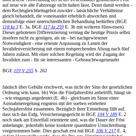
auf neue wie alte Fahrzeuge nicht halten lässt. Denn damit werden -
dem Rechtsgleichheitsgebot zuwider - tatsächliche Verhältnisse
gleich behandelt, die voneinander erheblich abweichen und
demzufolge einer unterschiedlichen Behandlung bedürften (BGE
118 Ia 3
E. 3a, BGE
117 Ia 259
E. 3b mit weiteren Hinweisen).
Dieser gebotenen Differenzierung vermag die heutige Praxis selbst
insofern nicht zu genügen, als sie - bei nachgewiesener
Notwendigkeit - eine erneute Anpassung zu Lasten der
Invalidenversicherung mit einem entsprechenden Abzug nach fünf
Jahren zulässt. Mit einer solchen Regelung wird der Zugang der
Invaliden zum - für sie interessanten - Gebrauchtwagenmarkt
BGE
119 V 255
S. 262
faktisch über Gebühr erschwert, was nicht der Sinn der gesetzlichen
Ordnung sein kann. bb) Was die Fünfjahresfrist anbetrifft, hängt sie
- wie eingangs angedeutet (E. 4b) - gleichsam im Sinne einer
Ausnahmeregelung engstens mit der soeben erörterten
Sechsjahresfrist zusammen. Bezüglich ihrer Entstehung fällt auf,
dass sich das Eidg. Versicherungsgericht in BGE
104 V 189
E. 2
noch stark am Einzelfall orientierte und, was die Dauer der Frist
anbelangte, jedenfalls keine konkrete quantitative Umschreibung
vorgenommen hatte. Dies geschah erst mit BGE
106 V 217
E. 4,