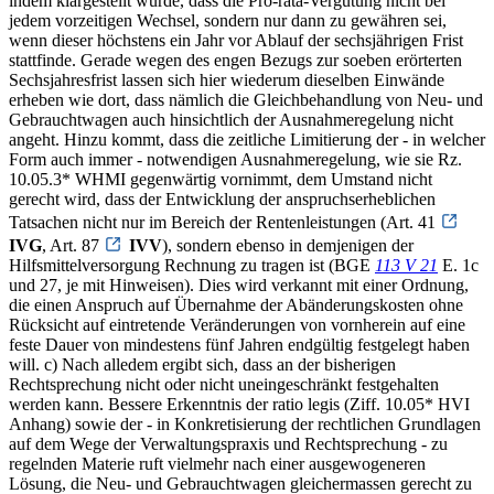
indem klargestellt wurde, dass die Pro-rata-Vergütung nicht bei
jedem vorzeitigen Wechsel, sondern nur dann zu gewähren sei,
wenn dieser höchstens ein Jahr vor Ablauf der sechsjährigen Frist
stattfinde. Gerade wegen des engen Bezugs zur soeben erörterten
Sechsjahresfrist lassen sich hier wiederum dieselben Einwände
erheben wie dort, dass nämlich die Gleichbehandlung von Neu- und
Gebrauchtwagen auch hinsichtlich der Ausnahmeregelung nicht
angeht. Hinzu kommt, dass die zeitliche Limitierung der - in welcher
Form auch immer - notwendigen Ausnahmeregelung, wie sie Rz.
10.05.3* WHMI gegenwärtig vornimmt, dem Umstand nicht
gerecht wird, dass der Entwicklung der anspruchserheblichen
Tatsachen nicht nur im Bereich der Rentenleistungen (Art. 41
IVG
, Art. 87
IVV
), sondern ebenso in demjenigen der
Hilfsmittelversorgung Rechnung zu tragen ist (BGE
113 V 21
E. 1c
und 27, je mit Hinweisen). Dies wird verkannt mit einer Ordnung,
die einen Anspruch auf Übernahme der Abänderungskosten ohne
Rücksicht auf eintretende Veränderungen von vornherein auf eine
feste Dauer von mindestens fünf Jahren endgültig festgelegt haben
will. c) Nach alledem ergibt sich, dass an der bisherigen
Rechtsprechung nicht oder nicht uneingeschränkt festgehalten
werden kann. Bessere Erkenntnis der ratio legis (Ziff. 10.05* HVI
Anhang) sowie der - in Konkretisierung der rechtlichen Grundlagen
auf dem Wege der Verwaltungspraxis und Rechtsprechung - zu
regelnden Materie ruft vielmehr nach einer ausgewogeneren
Lösung, die Neu- und Gebrauchtwagen gleichermassen gerecht zu