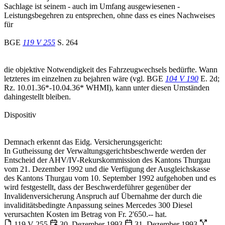
Sachlage ist seinem - auch im Umfang ausgewiesenen -
Leistungsbegehren zu entsprechen, ohne dass es eines Nachweises
für
BGE
119 V 255
S. 264
die objektive Notwendigkeit des Fahrzeugwechsels bedürfte. Wann
letzteres im einzelnen zu bejahren wäre (vgl. BGE
104 V 190
E. 2d;
Rz. 10.01.36*-10.04.36* WHMI), kann unter diesen Umständen
dahingestellt bleiben.
Dispositiv
Demnach erkennt das Eidg. Versicherungsgericht:
In Gutheissung der Verwaltungsgerichtsbeschwerde werden der
Entscheid der AHV/IV-Rekurskommission des Kantons Thurgau
vom 21. Dezember 1992 und die Verfügung der Ausgleichskasse
des Kantons Thurgau vom 10. September 1992 aufgehoben und es
wird festgestellt, dass der Beschwerdeführer gegenüber der
Invalidenversicherung Anspruch auf Übernahme der durch die
invaliditätsbedingte Anpassung seines Mercedes 300 Diesel
verursachten Kosten im Betrag von Fr. 2'650.-- hat.
119 V 255
30. Dezember 1993
31. Dezember 1993