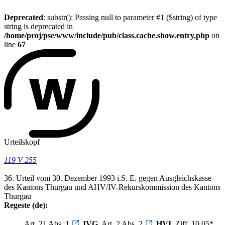
Deprecated
: substr(): Passing null to parameter #1 ($string) of type
string is deprecated in
/home/proj/pse/www/include/pub/class.cache.show.entry.php
on
line
67
Urteilskopf
119 V 255
36. Urteil vom 30. Dezember 1993 i.S. E. gegen Ausgleichskasse
des Kantons Thurgau und AHV/IV-Rekurskommission des Kantons
Thurgau
Regeste (de):
Art. 21 Abs. 1
IVG
, Art. 2 Abs. 2
HVI
, Ziff. 10.05*