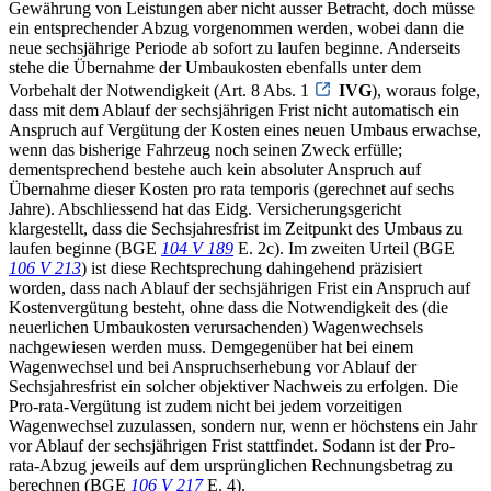
Gewährung von Leistungen aber nicht ausser Betracht, doch müsse
ein entsprechender Abzug vorgenommen werden, wobei dann die
neue sechsjährige Periode ab sofort zu laufen beginne. Anderseits
stehe die Übernahme der Umbaukosten ebenfalls unter dem
Vorbehalt der Notwendigkeit (Art. 8 Abs. 1
IVG
), woraus folge,
dass mit dem Ablauf der sechsjährigen Frist nicht automatisch ein
Anspruch auf Vergütung der Kosten eines neuen Umbaus erwachse,
wenn das bisherige Fahrzeug noch seinen Zweck erfülle;
dementsprechend bestehe auch kein absoluter Anspruch auf
Übernahme dieser Kosten pro rata temporis (gerechnet auf sechs
Jahre). Abschliessend hat das Eidg. Versicherungsgericht
klargestellt, dass die Sechsjahresfrist im Zeitpunkt des Umbaus zu
laufen beginne (BGE
104 V 189
E. 2c). Im zweiten Urteil (BGE
106 V 213
) ist diese Rechtsprechung dahingehend präzisiert
worden, dass nach Ablauf der sechsjährigen Frist ein Anspruch auf
Kostenvergütung besteht, ohne dass die Notwendigkeit des (die
neuerlichen Umbaukosten verursachenden) Wagenwechsels
nachgewiesen werden muss. Demgegenüber hat bei einem
Wagenwechsel und bei Anspruchserhebung vor Ablauf der
Sechsjahresfrist ein solcher objektiver Nachweis zu erfolgen. Die
Pro-rata-Vergütung ist zudem nicht bei jedem vorzeitigen
Wagenwechsel zuzulassen, sondern nur, wenn er höchstens ein Jahr
vor Ablauf der sechsjährigen Frist stattfindet. Sodann ist der Pro-
rata-Abzug jeweils auf dem ursprünglichen Rechnungsbetrag zu
berechnen (BGE
106 V 217
E. 4).