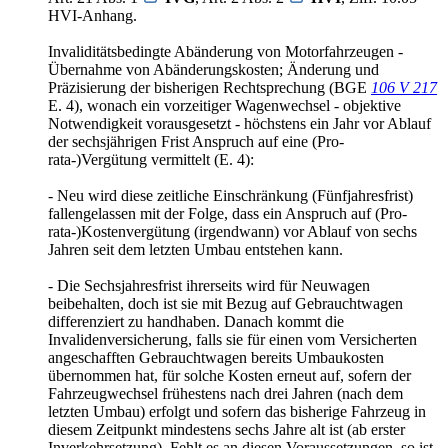
HVI-Anhang.
Invaliditätsbedingte Abänderung von Motorfahrzeugen -
Übernahme von Abänderungskosten; Änderung und
Präzisierung der bisherigen Rechtsprechung (BGE
106 V 217
E. 4), wonach ein vorzeitiger Wagenwechsel - objektive
Notwendigkeit vorausgesetzt - höchstens ein Jahr vor Ablauf
der sechsjährigen Frist Anspruch auf eine (Pro-
rata-)Vergütung vermittelt (E. 4):
- Neu wird diese zeitliche Einschränkung (Fünfjahresfrist)
fallengelassen mit der Folge, dass ein Anspruch auf (Pro-
rata-)Kostenvergütung (irgendwann) vor Ablauf von sechs
Jahren seit dem letzten Umbau entstehen kann.
- Die Sechsjahresfrist ihrerseits wird für Neuwagen
beibehalten, doch ist sie mit Bezug auf Gebrauchtwagen
differenziert zu handhaben. Danach kommt die
Invalidenversicherung, falls sie für einen vom Versicherten
angeschafften Gebrauchtwagen bereits Umbaukosten
übernommen hat, für solche Kosten erneut auf, sofern der
Fahrzeugwechsel frühestens nach drei Jahren (nach dem
letzten Umbau) erfolgt und sofern das bisherige Fahrzeug in
diesem Zeitpunkt mindestens sechs Jahre alt ist (ab erster
Inverkehrsetzung). Fehlt es an diesen Voraussetzungen, so ist