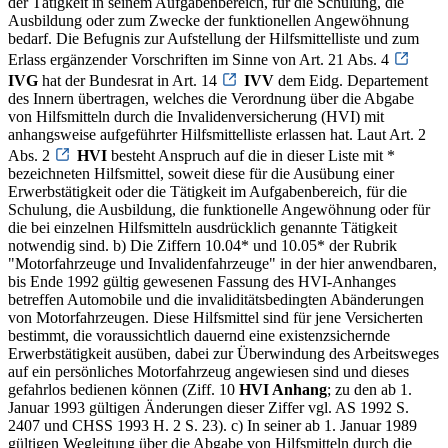
der Tätigkeit in seinem Aufgabenbereich, für die Schulung, die
Ausbildung oder zum Zwecke der funktionellen Angewöhnung
bedarf. Die Befugnis zur Aufstellung der Hilfsmittelliste und zum
Erlass ergänzender Vorschriften im Sinne von Art. 21 Abs. 4
IVG
hat der Bundesrat in Art. 14
IVV
dem Eidg. Departement
des Innern übertragen, welches die Verordnung über die Abgabe
von Hilfsmitteln durch die Invalidenversicherung (HVI) mit
anhangsweise aufgeführter Hilfsmittelliste erlassen hat. Laut Art. 2
Abs. 2
HVI
besteht Anspruch auf die in dieser Liste mit *
bezeichneten Hilfsmittel, soweit diese für die Ausübung einer
Erwerbstätigkeit oder die Tätigkeit im Aufgabenbereich, für die
Schulung, die Ausbildung, die funktionelle Angewöhnung oder für
die bei einzelnen Hilfsmitteln ausdrücklich genannte Tätigkeit
notwendig sind. b) Die Ziffern 10.04* und 10.05* der Rubrik
"Motorfahrzeuge und Invalidenfahrzeuge" in der hier anwendbaren,
bis Ende 1992 gültig gewesenen Fassung des HVI-Anhanges
betreffen Automobile und die invaliditätsbedingten Abänderungen
von Motorfahrzeugen. Diese Hilfsmittel sind für jene Versicherten
bestimmt, die voraussichtlich dauernd eine existenzsichernde
Erwerbstätigkeit ausüben, dabei zur Überwindung des Arbeitsweges
auf ein persönliches Motorfahrzeug angewiesen sind und dieses
gefahrlos bedienen können (Ziff. 10
HVI Anhang
; zu den ab 1.
Januar 1993 gültigen Änderungen dieser Ziffer vgl. AS 1992 S.
2407 und CHSS 1993 H. 2 S. 23). c) In seiner ab 1. Januar 1989
gültigen Wegleitung über die Abgabe von Hilfsmitteln durch die