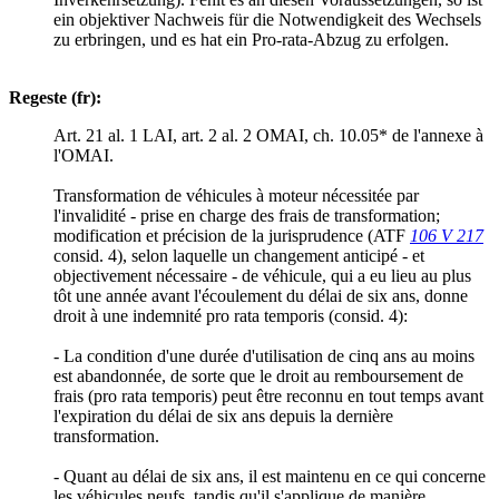
ein objektiver Nachweis für die Notwendigkeit des Wechsels
zu erbringen, und es hat ein Pro-rata-Abzug zu erfolgen.
Regeste (fr):
Art. 21 al. 1 LAI, art. 2 al. 2 OMAI, ch. 10.05* de l'annexe à
l'OMAI.
Transformation de véhicules à moteur nécessitée par
l'invalidité - prise en charge des frais de transformation;
modification et précision de la jurisprudence (ATF
106 V 217
consid. 4), selon laquelle un changement anticipé - et
objectivement nécessaire - de véhicule, qui a eu lieu au plus
tôt une année avant l'écoulement du délai de six ans, donne
droit à une indemnité pro rata temporis (consid. 4):
- La condition d'une durée d'utilisation de cinq ans au moins
est abandonnée, de sorte que le droit au remboursement de
frais (pro rata temporis) peut être reconnu en tout temps avant
l'expiration du délai de six ans depuis la dernière
transformation.
- Quant au délai de six ans, il est maintenu en ce qui concerne
les véhicules neufs, tandis qu'il s'applique de manière