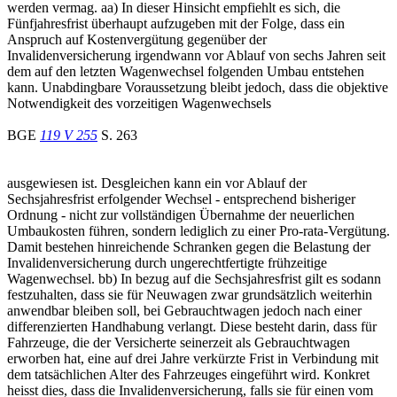
werden vermag. aa) In dieser Hinsicht empfiehlt es sich, die
Fünfjahresfrist überhaupt aufzugeben mit der Folge, dass ein
Anspruch auf Kostenvergütung gegenüber der
Invalidenversicherung irgendwann vor Ablauf von sechs Jahren seit
dem auf den letzten Wagenwechsel folgenden Umbau entstehen
kann. Unabdingbare Voraussetzung bleibt jedoch, dass die objektive
Notwendigkeit des vorzeitigen Wagenwechsels
BGE
119 V 255
S. 263
ausgewiesen ist. Desgleichen kann ein vor Ablauf der
Sechsjahresfrist erfolgender Wechsel - entsprechend bisheriger
Ordnung - nicht zur vollständigen Übernahme der neuerlichen
Umbaukosten führen, sondern lediglich zu einer Pro-rata-Vergütung.
Damit bestehen hinreichende Schranken gegen die Belastung der
Invalidenversicherung durch ungerechtfertigte frühzeitige
Wagenwechsel. bb) In bezug auf die Sechsjahresfrist gilt es sodann
festzuhalten, dass sie für Neuwagen zwar grundsätzlich weiterhin
anwendbar bleiben soll, bei Gebrauchtwagen jedoch nach einer
differenzierten Handhabung verlangt. Diese besteht darin, dass für
Fahrzeuge, die der Versicherte seinerzeit als Gebrauchtwagen
erworben hat, eine auf drei Jahre verkürzte Frist in Verbindung mit
dem tatsächlichen Alter des Fahrzeuges eingeführt wird. Konkret
heisst dies, dass die Invalidenversicherung, falls sie für einen vom