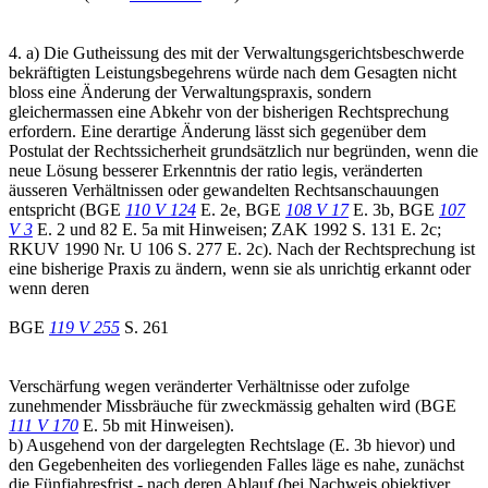
4. a) Die Gutheissung des mit der Verwaltungsgerichtsbeschwerde
bekräftigten Leistungsbegehrens würde nach dem Gesagten nicht
bloss eine Änderung der Verwaltungspraxis, sondern
gleichermassen eine Abkehr von der bisherigen Rechtsprechung
erfordern. Eine derartige Änderung lässt sich gegenüber dem
Postulat der Rechtssicherheit grundsätzlich nur begründen, wenn die
neue Lösung besserer Erkenntnis der ratio legis, veränderten
äusseren Verhältnissen oder gewandelten Rechtsanschauungen
entspricht (BGE
110 V 124
E. 2e, BGE
108 V 17
E. 3b, BGE
107
V 3
E. 2 und 82 E. 5a mit Hinweisen; ZAK 1992 S. 131 E. 2c;
RKUV 1990 Nr. U 106 S. 277 E. 2c). Nach der Rechtsprechung ist
eine bisherige Praxis zu ändern, wenn sie als unrichtig erkannt oder
wenn deren
BGE
119 V 255
S. 261
Verschärfung wegen veränderter Verhältnisse oder zufolge
zunehmender Missbräuche für zweckmässig gehalten wird (BGE
111 V 170
E. 5b mit Hinweisen).
b) Ausgehend von der dargelegten Rechtslage (E. 3b hievor) und
den Gegebenheiten des vorliegenden Falles läge es nahe, zunächst
die Fünfjahresfrist - nach deren Ablauf (bei Nachweis objektiver