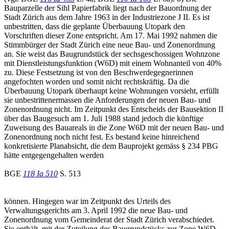
Bauparzelle der Sihl Papierfabrik liegt nach der Bauordnung der
Stadt Zürich aus dem Jahre 1963 in der Industriezone J II. Es ist
unbestritten, dass die geplante Überbauung Utopark den
Vorschriften dieser Zone entspricht. Am 17. Mai 1992 nahmen die
Stimmbürger der Stadt Zürich eine neue Bau- und Zonenordnung
an. Sie weist das Baugrundstück der sechsgeschossigen Wohnzone
mit Dienstleistungsfunktion (W6D) mit einem Wohnanteil von 40%
zu. Diese Festsetzung ist von den Beschwerdegegnerinnen
angefochten worden und somit nicht rechtskräftig. Da die
Überbauung Utopark überhaupt keine Wohnungen vorsieht, erfüllt
sie unbestrittenermassen die Anforderungen der neuen Bau- und
Zonenordnung nicht. Im Zeitpunkt des Entscheids der Bausektion II
über das Baugesuch am 1. Juli 1988 stand jedoch die künftige
Zuweisung des Bauareals in die Zone W6D mit der neuen Bau- und
Zonenordnung noch nicht fest. Es bestand keine hinreichend
konkretisierte Planabsicht, die dem Bauprojekt gemäss § 234 PBG
hätte entgegengehalten werden
BGE
118 Ia 510
S. 513
können. Hingegen war im Zeitpunkt des Urteils des
Verwaltungsgerichts am 3. April 1992 die neue Bau- und
Zonenordnung vom Gemeinderat der Stadt Zürich verabschiedet.
Sie enthält, mit der Zuteilung des Baugrundstücks zur Zone W6D