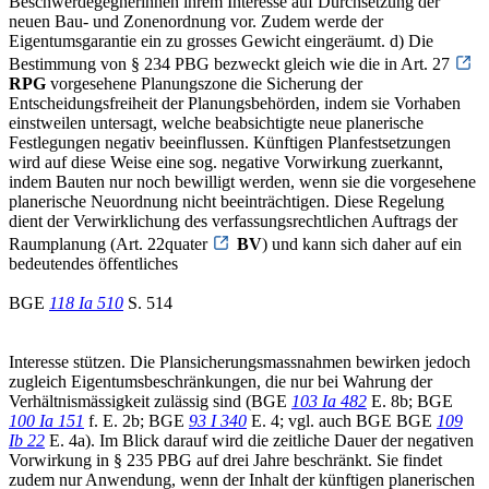
Beschwerdegegnerinnen ihrem Interesse auf Durchsetzung der
neuen Bau- und Zonenordnung vor. Zudem werde der
Eigentumsgarantie ein zu grosses Gewicht eingeräumt. d) Die
Bestimmung von § 234 PBG bezweckt gleich wie die in Art. 27
RPG
vorgesehene Planungszone die Sicherung der
Entscheidungsfreiheit der Planungsbehörden, indem sie Vorhaben
einstweilen untersagt, welche beabsichtigte neue planerische
Festlegungen negativ beeinflussen. Künftigen Planfestsetzungen
wird auf diese Weise eine sog. negative Vorwirkung zuerkannt,
indem Bauten nur noch bewilligt werden, wenn sie die vorgesehene
planerische Neuordnung nicht beeinträchtigen. Diese Regelung
dient der Verwirklichung des verfassungsrechtlichen Auftrags der
Raumplanung (Art. 22quater
BV
) und kann sich daher auf ein
bedeutendes öffentliches
BGE
118 Ia 510
S. 514
Interesse stützen. Die Plansicherungsmassnahmen bewirken jedoch
zugleich Eigentumsbeschränkungen, die nur bei Wahrung der
Verhältnismässigkeit zulässig sind (BGE
103 Ia 482
E. 8b; BGE
100 Ia 151
f. E. 2b; BGE
93 I 340
E. 4; vgl. auch BGE BGE
109
Ib 22
E. 4a). Im Blick darauf wird die zeitliche Dauer der negativen
Vorwirkung in § 235 PBG auf drei Jahre beschränkt. Sie findet
zudem nur Anwendung, wenn der Inhalt der künftigen planerischen