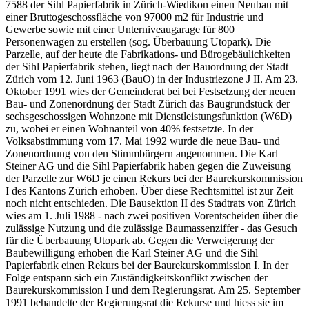
7588 der Sihl Papierfabrik in Zürich-Wiedikon einen Neubau mit
einer Bruttogeschossfläche von 97000 m2 für Industrie und
Gewerbe sowie mit einer Unterniveaugarage für 800
Personenwagen zu erstellen (sog. Überbauung Utopark). Die
Parzelle, auf der heute die Fabrikations- und Bürogebäulichkeiten
der Sihl Papierfabrik stehen, liegt nach der Bauordnung der Stadt
Zürich vom 12. Juni 1963 (BauO) in der Industriezone J II. Am 23.
Oktober 1991 wies der Gemeinderat bei bei Festsetzung der neuen
Bau- und Zonenordnung der Stadt Zürich das Baugrundstück der
sechsgeschossigen Wohnzone mit Dienstleistungsfunktion (W6D)
zu, wobei er einen Wohnanteil von 40% festsetzte. In der
Volksabstimmung vom 17. Mai 1992 wurde die neue Bau- und
Zonenordnung von den Stimmbürgern angenommen. Die Karl
Steiner AG und die Sihl Papierfabrik haben gegen die Zuweisung
der Parzelle zur W6D je einen Rekurs bei der Baurekurskommission
I des Kantons Zürich erhoben. Über diese Rechtsmittel ist zur Zeit
noch nicht entschieden. Die Bausektion II des Stadtrats von Zürich
wies am 1. Juli 1988 - nach zwei positiven Vorentscheiden über die
zulässige Nutzung und die zulässige Baumassenziffer - das Gesuch
für die Überbauung Utopark ab. Gegen die Verweigerung der
Baubewilligung erhoben die Karl Steiner AG und die Sihl
Papierfabrik einen Rekurs bei der Baurekurskommission I. In der
Folge entspann sich ein Zuständigkeitskonflikt zwischen der
Baurekurskommission I und dem Regierungsrat. Am 25. September
1991 behandelte der Regierungsrat die Rekurse und hiess sie im