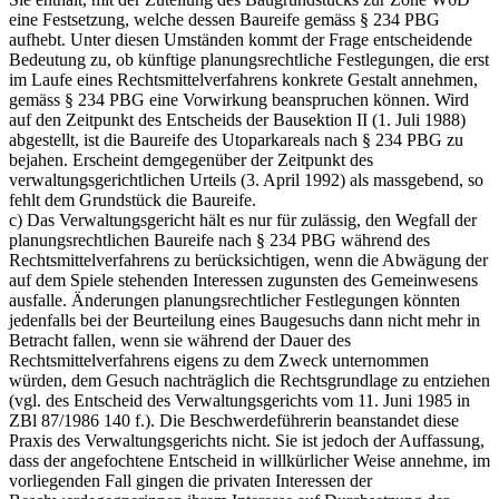
eine Festsetzung, welche dessen Baureife gemäss § 234 PBG
aufhebt. Unter diesen Umständen kommt der Frage entscheidende
Bedeutung zu, ob künftige planungsrechtliche Festlegungen, die erst
im Laufe eines Rechtsmittelverfahrens konkrete Gestalt annehmen,
gemäss § 234 PBG eine Vorwirkung beanspruchen können. Wird
auf den Zeitpunkt des Entscheids der Bausektion II (1. Juli 1988)
abgestellt, ist die Baureife des Utoparkareals nach § 234 PBG zu
bejahen. Erscheint demgegenüber der Zeitpunkt des
verwaltungsgerichtlichen Urteils (3. April 1992) als massgebend, so
fehlt dem Grundstück die Baureife.
c) Das Verwaltungsgericht hält es nur für zulässig, den Wegfall der
planungsrechtlichen Baureife nach § 234 PBG während des
Rechtsmittelverfahrens zu berücksichtigen, wenn die Abwägung der
auf dem Spiele stehenden Interessen zugunsten des Gemeinwesens
ausfalle. Änderungen planungsrechtlicher Festlegungen könnten
jedenfalls bei der Beurteilung eines Baugesuchs dann nicht mehr in
Betracht fallen, wenn sie während der Dauer des
Rechtsmittelverfahrens eigens zu dem Zweck unternommen
würden, dem Gesuch nachträglich die Rechtsgrundlage zu entziehen
(vgl. des Entscheid des Verwaltungsgerichts vom 11. Juni 1985 in
ZBl 87/1986 140 f.). Die Beschwerdeführerin beanstandet diese
Praxis des Verwaltungsgerichts nicht. Sie ist jedoch der Auffassung,
dass der angefochtene Entscheid in willkürlicher Weise annehme, im
vorliegenden Fall gingen die privaten Interessen der