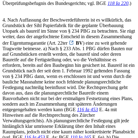
Überprüfungsbefugnis des Bundesgerichts; vgl. BGE
118 Ia 220
.)
4. Nach Auffassung der Beschwerdeführerin ist es willkürlich, das
Grundstück der Sihl Papierfabrik für die geplante Überbauung
Utopark als baureif im Sinne von § 234 PBG zu betrachten. Sie rügt
weiter, dass der angefochtene Entscheid in diesem Zusammenhang
der Eigentumsgarantie (Art. 22ter
BV
) eine zu weit gehende
Tragweite beimesse. a) Nach § 233 Abs. 1 PBG dürfen Bauten nur
auf Grundstücken erstellt werden, die baureif sind oder deren
Baureife auf die Fertigstellung oder, wo die Verhältnisse es
erfordern, bereits auf den Baubeginn hin gesichert ist. Baureif ist ein
Grundstück nach der seit dem 1. Februar 1992 geltenden Fassung
von § 234 PBG dann, wenn es erschlossen ist und wenn durch die
bauliche Massnahme keine noch fehlende planungsrechtliche
Festlegung nachteilig beeinflusst wird. Die Rechtsprechung geht
davon aus, dass die planungsrechtliche Baureife einem
Bauvorhaben nicht nur bei der erstmaligen Festsetzung eines Plans,
sondern auch im Zusammenhang mit späteren Änderungen
entgegengehalten werden kann (BGE
116 Ia 453
E. 4a mit
Hinweisen auf die Rechtsprechung des Zürcher
Verwaltungsgerichts). Als planungsrechtliche Festlegung gilt jede
hinlänglich klar umrissene Erklärung über den Inhalt eines
Raumplans, jedoch nicht eine kaum näher konkretisierte Planabsicht
(vgl. BGE
116 Ia 453
E. 4a; BGE
110 Ia 165
E. 6a). b) Die