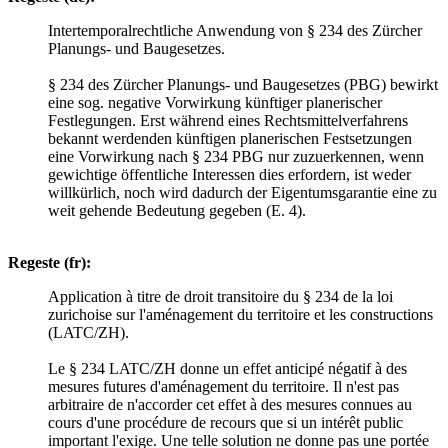
Intertemporalrechtliche Anwendung von § 234 des Zürcher
Planungs- und Baugesetzes.
§ 234 des Zürcher Planungs- und Baugesetzes (PBG) bewirkt
eine sog. negative Vorwirkung künftiger planerischer
Festlegungen. Erst während eines Rechtsmittelverfahrens
bekannt werdenden künftigen planerischen Festsetzungen
eine Vorwirkung nach § 234 PBG nur zuzuerkennen, wenn
gewichtige öffentliche Interessen dies erfordern, ist weder
willkürlich, noch wird dadurch der Eigentumsgarantie eine zu
weit gehende Bedeutung gegeben (E. 4).
Regeste (fr):
Application à titre de droit transitoire du § 234 de la loi
zurichoise sur l'aménagement du territoire et les constructions
(LATC/ZH).
Le § 234 LATC/ZH donne un effet anticipé négatif à des
mesures futures d'aménagement du territoire. Il n'est pas
arbitraire de n'accorder cet effet à des mesures connues au
cours d'une procédure de recours que si un intérêt public
important l'exige. Une telle solution ne donne pas une portée