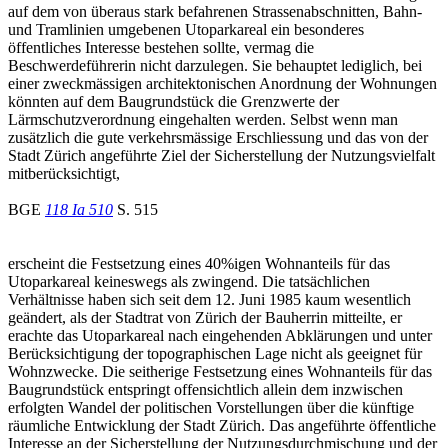
auf dem von überaus stark befahrenen Strassenabschnitten, Bahn-
und Tramlinien umgebenen Utoparkareal ein besonderes
öffentliches Interesse bestehen sollte, vermag die
Beschwerdeführerin nicht darzulegen. Sie behauptet lediglich, bei
einer zweckmässigen architektonischen Anordnung der Wohnungen
könnten auf dem Baugrundstück die Grenzwerte der
Lärmschutzverordnung eingehalten werden. Selbst wenn man
zusätzlich die gute verkehrsmässige Erschliessung und das von der
Stadt Zürich angeführte Ziel der Sicherstellung der Nutzungsvielfalt
mitberücksichtigt,
BGE
118 Ia 510
S. 515
erscheint die Festsetzung eines 40%igen Wohnanteils für das
Utoparkareal keineswegs als zwingend. Die tatsächlichen
Verhältnisse haben sich seit dem 12. Juni 1985 kaum wesentlich
geändert, als der Stadtrat von Zürich der Bauherrin mitteilte, er
erachte das Utoparkareal nach eingehenden Abklärungen und unter
Berücksichtigung der topographischen Lage nicht als geeignet für
Wohnzwecke. Die seitherige Festsetzung eines Wohnanteils für das
Baugrundstück entspringt offensichtlich allein dem inzwischen
erfolgten Wandel der politischen Vorstellungen über die künftige
räumliche Entwicklung der Stadt Zürich. Das angeführte öffentliche
Interesse an der Sicherstellung der Nutzungsdurchmischung und der