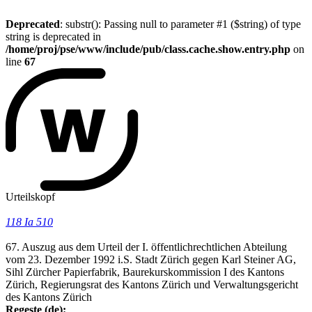
Deprecated
: substr(): Passing null to parameter #1 ($string) of type
string is deprecated in
/home/proj/pse/www/include/pub/class.cache.show.entry.php
on
line
67
Urteilskopf
118 Ia 510
67. Auszug aus dem Urteil der I. öffentlichrechtlichen Abteilung
vom 23. Dezember 1992 i.S. Stadt Zürich gegen Karl Steiner AG,
Sihl Zürcher Papierfabrik, Baurekurskommission I des Kantons
Zürich, Regierungsrat des Kantons Zürich und Verwaltungsgericht
des Kantons Zürich
Regeste (de):