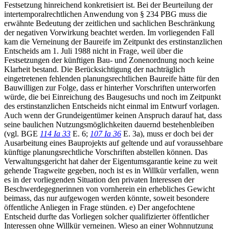
Festsetzung hinreichend konkretisiert ist. Bei der Beurteilung der
intertemporalrechtlichen Anwendung von § 234 PBG muss die
erwähnte Bedeutung der zeitlichen und sachlichen Beschränkung
der negativen Vorwirkung beachtet werden. Im vorliegenden Fall
kam die Verneinung der Baureife im Zeitpunkt des erstinstanzlichen
Entscheids am 1. Juli 1988 nicht in Frage, weil über die
Festsetzungen der künftigen Bau- und Zonenordnung noch keine
Klarheit bestand. Die Berücksichtigung der nachträglich
eingetretenen fehlenden planungsrechtlichen Baureife hätte für den
Bauwilligen zur Folge, dass er hinterher Vorschriften unterworfen
würde, die bei Einreichung des Baugesuchs und noch im Zeitpunkt
des erstinstanzlichen Entscheids nicht einmal im Entwurf vorlagen.
Auch wenn der Grundeigentümer keinen Anspruch darauf hat, dass
seine baulichen Nutzungsmöglichkeiten dauernd bestehenbleiben
(vgl. BGE
114 Ia 33
E. 6;
107 Ia 36
E. 3a), muss er doch bei der
Ausarbeitung eines Bauprojekts auf geltende und auf voraussehbare
künftige planungsrechtliche Vorschriften abstellen können. Das
Verwaltungsgericht hat daher der Eigentumsgarantie keine zu weit
gehende Tragweite gegeben, noch ist es in Willkür verfallen, wenn
es in der vorliegenden Situation den privaten Interessen der
Beschwerdegegnerinnen von vornherein ein erhebliches Gewicht
beimass, das nur aufgewogen werden könnte, soweit besondere
öffentliche Anliegen in Frage stünden. e) Der angefochtene
Entscheid durfte das Vorliegen solcher qualifizierter öffentlicher
Interessen ohne Willkür verneinen. Wieso an einer Wohnnutzung