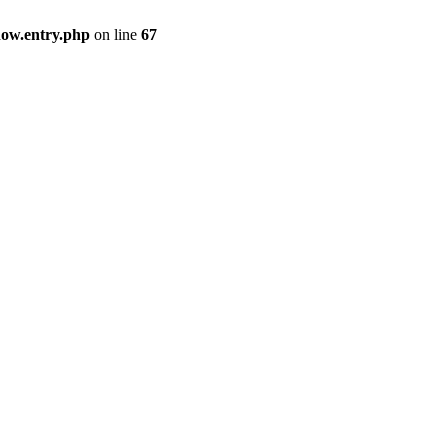
how.entry.php
on line
67