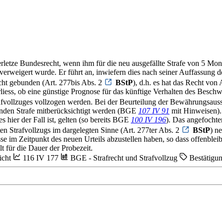
rletze Bundesrecht, wenn ihm für die neu ausgefällte Strafe von 5 Mon
verweigert wurde. Er führt an, inwiefern dies nach seiner Auffassung d
cht gebunden (Art. 277bis Abs. 2
BStP
), d.h. es hat das Recht vo
erliess, ob eine günstige Prognose für das künftige Verhalten des Besc
afvollzuges vollzogen werden. Bei der Beurteilung der Bewährungsauss
nden Strafe mitberücksichtigt werden (BGE
107 IV 91
mit Hinweisen). 
 hier der Fall ist, gelten (so bereits BGE
100 IV 196
). Das angefochte
n Strafvollzugs im dargelegten Sinne (Art. 277ter Abs. 2
BStP
) n
e im Zeitpunkt des neuen Urteils abzustellen haben, so dass offenblei
t für die Dauer der Probezeit.
icht
116 IV 177
BGE - Strafrecht und Strafvollzug
Bestätigun