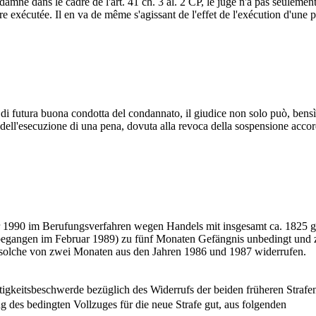
mné dans le cadre de l'art. 41 ch. 3 al. 2 CP, le juge n'a pas seulement 
 être exécutée. Il en va de même s'agissant de l'effet de l'exécution d'un
tà di futura buona condotta del condannato, il giudice non solo può, bens
o dell'esecuzione di una pena, dovuta alla revoca della sospensione acco
 1990 im Berufungsverfahren wegen Handels mit insgesamt ca. 1825 
gangen im Februar 1989) zu fünf Monaten Gefängnis unbedingt und zu ei
ne solche von zwei Monaten aus den Jahren 1986 und 1987 widerrufen.
gkeitsbeschwerde bezüglich des Widerrufs der beiden früheren Strafen (
ng des bedingten Vollzuges für die neue Strafe gut, aus folgenden