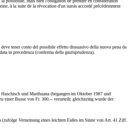
la possibilité, mais bien l'obligation de prendre en considération
e peine, à la suite de la révocation d'un sursis accordé précédemment
ì deve tener conto del possibile effetto dissuasivo della nuova pena da
rdata in precedenza (conferma della giurisprudenza).
g Haschisch und Marihuana (begangen im Oktober 1987 und
ner Busse von Fr. 300.-- verurteilt; gleichzeitig wurde der
zufolge Verneinung eines leichten Falles im Sinne von Art. 41 Ziff.