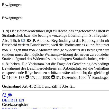
Erwägungen
Erwägungen:
3. d) Der Beschwerdeführer rügt zu Recht, das angefochtene Urteil ve
Strafaufschub bzw. die bedingte vorzeitige Löschung im Strafregister 
Abs. 1 lit. b
BStP
. An diese Begründung ist das Bundesgericht ni
Entscheid verletzt Bundesrecht, weil die Vorinstanz es zu prüfen unt
von 3 Tagen und von 2 Monaten infolge Widerrufs des bedingten Str
sondern muss die mögliche Warnungswirkung der neuen zu vollziehe
Strafe aufgrund des Widerrufes des bedingten Strafaufschubes, wie dies
aufzuheben. Die Vorinstanz hat die Frage der Gewährung des bedingte
Bewährung des Beschwerdeführers am Arbeitsplatz auf die Verhältniss
entsprechende Rüge heute zu schützen wäre oder nicht; das gleiche gil
116 IV 177
17. Juli 1990
31. Dezember 1990
Bundesger
Gegenstand
Art. 41 Ziff. 1 und Ziff. 3 Abs. 2...
DE
FR
IT
EN
Gesetzesregister
bis
ter