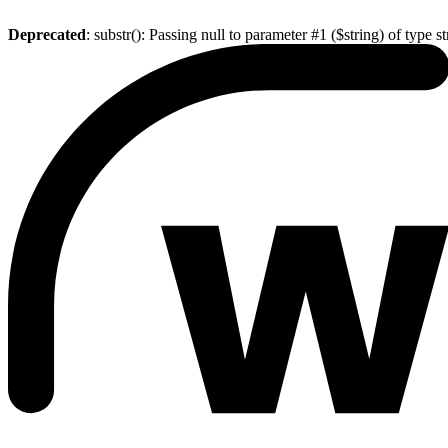
Deprecated
: substr(): Passing null to parameter #1 ($string) of type s