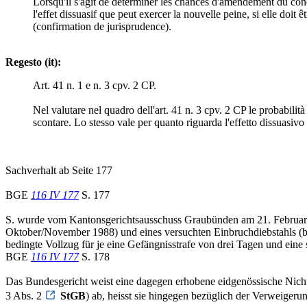
Lorsqu'il s'agit de déterminer les chances d'amendement du conda
l'effet dissuasif que peut exercer la nouvelle peine, si elle doit
(confirmation de jurisprudence).
Regesto (it):
Art. 41 n. 1 e n. 3 cpv. 2 CP.
Nel valutare nel quadro dell'art. 41 n. 3 cpv. 2 CP le probabili
scontare. Lo stesso vale per quanto riguarda l'effetto dissuasiv
Sachverhalt ab Seite 177
BGE
116 IV 177
S. 177
S. wurde vom Kantonsgerichtsausschuss Graubünden am 21. Februar
Oktober/November 1988) und eines versuchten Einbruchdiebstahls (be
bedingte Vollzug für je eine Gefängnisstrafe von drei Tagen und ei
BGE
116 IV 177
S. 178
Das Bundesgericht weist eine dagegen erhobene eidgenössische Nichti
3 Abs. 2
StGB
) ab, heisst sie hingegen bezüglich der Verweigeru