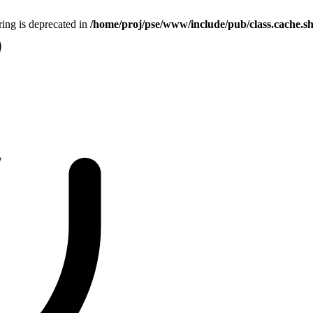
tring is deprecated in
/home/proj/pse/www/include/pub/class.cache.s