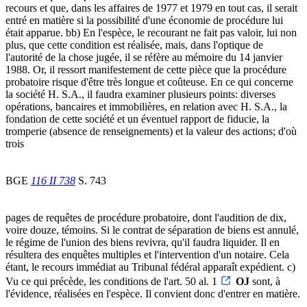
recours et que, dans les affaires de 1977 et 1979 en tout cas, il serait
entré en matière si la possibilité d'une économie de procédure lui
était apparue. bb) En l'espèce, le recourant ne fait pas valoir, lui non
plus, que cette condition est réalisée, mais, dans l'optique de
l'autorité de la chose jugée, il se réfère au mémoire du 14 janvier
1988. Or, il ressort manifestement de cette pièce que la procédure
probatoire risque d'être très longue et coûteuse. En ce qui concerne
la société H. S.A., il faudra examiner plusieurs points: diverses
opérations, bancaires et immobilières, en relation avec H. S.A., la
fondation de cette société et un éventuel rapport de fiducie, la
tromperie (absence de renseignements) et la valeur des actions; d'où
trois
BGE
116 II 738
S. 743
pages de requêtes de procédure probatoire, dont l'audition de dix,
voire douze, témoins. Si le contrat de séparation de biens est annulé,
le régime de l'union des biens revivra, qu'il faudra liquider. Il en
résultera des enquêtes multiples et l'intervention d'un notaire. Cela
étant, le recours immédiat au Tribunal fédéral apparaît expédient. c)
Vu ce qui précède, les conditions de l'art. 50 al. 1
OJ
sont, à
l'évidence, réalisées en l'espèce. Il convient donc d'entrer en matière.