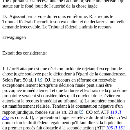
1987 portait sur la recevabilité de l'action: or, seule une décision qui
statue sur le fond jouit de l'autorité de la chose jugée.
D.- Agissant par la voie du recours en réforme, R. a requis le
Tribunal fédéral d'accueillir son exception et de déclarer la nouvelle
demande irrecevable. Le Tribunal fédéral a admis le recours.
Erwägungen
Extrait des considérants:
1. L'arrêt attaqué est une décision incidente rejetant l'exception de
chose jugée soulevée par le défendeur à l'égard de la demanderesse.
Selon l'art. 50 al. 1
OJ
, le recours en réforme est recevable
exceptionnellement lorsqu'une décision finale peut ainsi être
provoquée immédiatement et que la durée et les frais de la procédure
probatoire seraient si considérables qu'il convient de les éviter en
autorisant le recours immédiat au tribunal. a) La première condition
est manifestement réalisée. Tendant à la constatation négative d'un
rapport juridique, fondée sur les art. 23 ss
CO
(cf. ATF
110 II
352
ss consid. 1), la prétention litigieuse relève du droit fédéral: c'est
donc selon le droit fédéral également qu'il faut dire si la liquidation
du premier procès fait obstacle à la seconde action (ATF
105 II 151