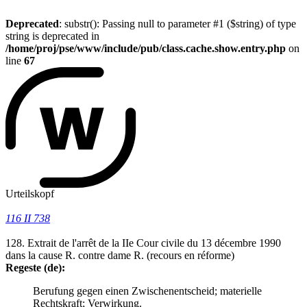
Deprecated
: substr(): Passing null to parameter #1 ($string) of type
string is deprecated in
/home/proj/pse/www/include/pub/class.cache.show.entry.php
on
line
67
Urteilskopf
116 II 738
128. Extrait de l'arrêt de la IIe Cour civile du 13 décembre 1990
dans la cause R. contre dame R. (recours en réforme)
Regeste (de):
Berufung gegen einen Zwischenentscheid; materielle
Rechtskraft; Verwirkung.