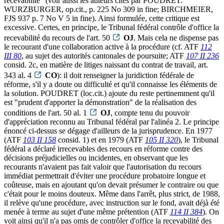
recevabilité" (voir aussi les auteurs cités par POUDRET:
WURZBURGER, op.cit., p. 225 No 309 in fine; BIRCHMEIER,
FJS 937 p. 7 No V 5 in fine). Ainsi formulée, cette critique est
excessive. Certes, en principe, le Tribunal fédéral contrôle d'office la
recevabilité du recours de l'art. 50
OJ
. Mais cela ne dispense pas
le recourant d'une collaboration active à la procédure (cf. ATF
112
III 80
, au sujet des autorités cantonales de poursuite; ATF
107 II 236
consid. 2c, en matière de litiges naissant du contrat de travail, art.
343 al. 4
CO
): il doit renseigner la juridiction fédérale de
réforme, s'il y a doute ou difficulté et qu'il connaisse les éléments de
la solution. POUDRET (loc.cit.) ajoute du reste pertinemment qu'il
est "prudent d'apporter la démonstration" de la réalisation des
conditions de l'art. 50 al. 1
OJ
, compte tenu du pouvoir
d'appréciation reconnu au Tribunal fédéral par l'alinéa 2. Le principe
énoncé ci-dessus se dégage d'ailleurs de la jurisprudence. En 1977
(ATF
103 II 158
consid. 1) et en 1979 (ATF
105 II 320
), le Tribunal
fédéral a déclaré irrecevables des recours en réforme contre des
décisions préjudicielles ou incidentes, en observant que les
recourants n'avaient pas fait valoir que l'autorisation du recours
immédiat permettrait d'éviter une procédure probatoire longue et
coûteuse, mais en ajoutant qu'on devait présumer le contraire ou que
c'était pour le moins douteux. Même dans l'arrêt, plus strict, de 1988,
il relève qu'une procédure, avec instruction sur le fond, avait déjà été
menée à terme au sujet d'une même prétention (ATF
114 II 384
). On
voit ainsi qu'il n'a pas omis de contrôler d'office la recevabilité des