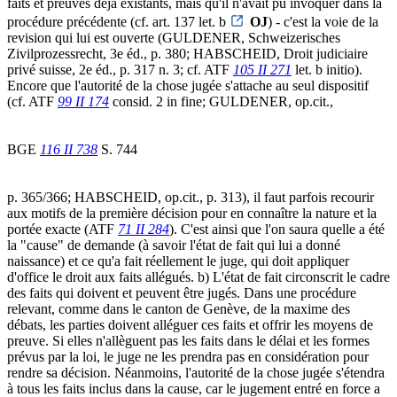
faits et preuves déjà existants, mais qu'il n'avait pu invoquer dans la
procédure précédente (cf. art. 137 let. b
OJ
) - c'est la voie de la
revision qui lui est ouverte (GULDENER, Schweizerisches
Zivilprozessrecht, 3e éd., p. 380; HABSCHEID, Droit judiciaire
privé suisse, 2e éd., p. 317 n. 3; cf. ATF
105 II 271
let. b initio).
Encore que l'autorité de la chose jugée s'attache au seul dispositif
(cf. ATF
99 II 174
consid. 2 in fine; GULDENER, op.cit.,
BGE
116 II 738
S. 744
p. 365/366; HABSCHEID, op.cit., p. 313), il faut parfois recourir
aux motifs de la première décision pour en connaître la nature et la
portée exacte (ATF
71 II 284
). C'est ainsi que l'on saura quelle a été
la "cause" de demande (à savoir l'état de fait qui lui a donné
naissance) et ce qu'a fait réellement le juge, qui doit appliquer
d'office le droit aux faits allégués. b) L'état de fait circonscrit le cadre
des faits qui doivent et peuvent être jugés. Dans une procédure
relevant, comme dans le canton de Genève, de la maxime des
débats, les parties doivent alléguer ces faits et offrir les moyens de
preuve. Si elles n'allèguent pas les faits dans le délai et les formes
prévus par la loi, le juge ne les prendra pas en considération pour
rendre sa décision. Néanmoins, l'autorité de la chose jugée s'étendra
à tous les faits inclus dans la cause, car le jugement entré en force a