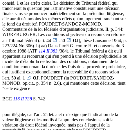
consid. 1 et les arrêts cités). La décision du Tribunal fédéral qui
trancherait la question par l'affirmative constituerait une décision
finale: sans se prononcer matériellement sur la prétention litigieuse,
elle aurait néanmoins les mêmes effets qu'un jugement tranchant sur
le fond du droit (cf. POUDRET/SANDOZ-MONOD,
Commentaire de la loi fédérale d'organisation judiciaire, II, p. 344;
WURZBURGER, Les conditions objectives du recours en réforme
au Tribunal fédéral (art. 44
-50
OJ
), thèse Lausanne 1964, p.
223/224 No 306). b) aa) Dans l'arrêt G. contre H. et consorts, du 3
octobre 1988 (ATF
114 II 383
/384), le Tribunal fédéral a dit qu'il
appartient au recourant qui s'en prend à une décision préjudicielle ou
incidente d'établir la réalisation des conditions, notamment de la
condition concernant la durée et les frais de la procédure probatoire,
qui justifient exceptionnellement la recevabilité du recours selon
l'art. 50 al. 1
OJ
. POUDRET (in POUDRET/SANDOZ-
MONOD, op.cit., p. 354 n. 2.6), qui mentionne cette décision, tient
"cette exigence
BGE
116 II 738
S. 742
pour illégale, car l'art. 55 let. a et c n'exige que l'indication de la
valeur litigieuse et les motifs à l'appui des conclusions, soit la
violation du droit fédéral invoquée, mais pas à l'appui de la