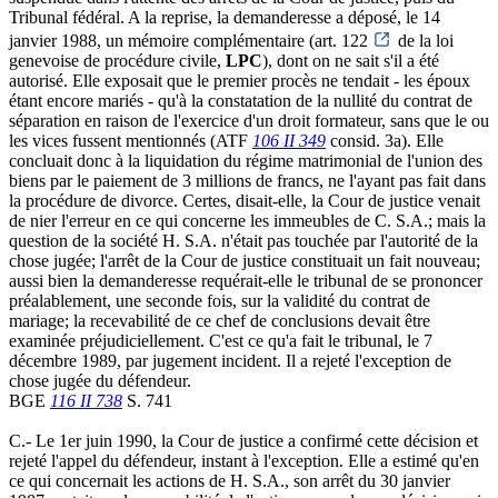
Tribunal fédéral. A la reprise, la demanderesse a déposé, le 14
janvier 1988, un mémoire complémentaire (art. 122
de la loi
genevoise de procédure civile,
LPC
), dont on ne sait s'il a été
autorisé. Elle exposait que le premier procès ne tendait - les époux
étant encore mariés - qu'à la constatation de la nullité du contrat de
séparation en raison de l'exercice d'un droit formateur, sans que le ou
les vices fussent mentionnés (ATF
106 II 349
consid. 3a). Elle
concluait donc à la liquidation du régime matrimonial de l'union des
biens par le paiement de 3 millions de francs, ne l'ayant pas fait dans
la procédure de divorce. Certes, disait-elle, la Cour de justice venait
de nier l'erreur en ce qui concerne les immeubles de C. S.A.; mais la
question de la société H. S.A. n'était pas touchée par l'autorité de la
chose jugée; l'arrêt de la Cour de justice constituait un fait nouveau;
aussi bien la demanderesse requérait-elle le tribunal de se prononcer
préalablement, une seconde fois, sur la validité du contrat de
mariage; la recevabilité de ce chef de conclusions devait être
examinée préjudiciellement. C'est ce qu'a fait le tribunal, le 7
décembre 1989, par jugement incident. Il a rejeté l'exception de
chose jugée du défendeur.
BGE
116 II 738
S. 741
C.- Le 1er juin 1990, la Cour de justice a confirmé cette décision et
rejeté l'appel du défendeur, instant à l'exception. Elle a estimé qu'en
ce qui concernait les actions de H. S.A., son arrêt du 30 janvier