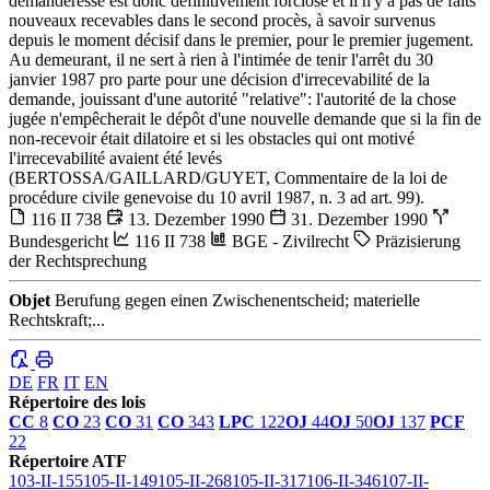
demanderesse est donc définitivement forclose et il n'y a pas de faits
nouveaux recevables dans le second procès, à savoir survenus
depuis le moment décisif dans le premier, pour le premier jugement.
Au demeurant, il ne sert à rien à l'intimée de tenir l'arrêt du 30
janvier 1987 pro parte pour une décision d'irrecevabilité de la
demande, jouissant d'une autorité "relative": l'autorité de la chose
jugée n'empêcherait le dépôt d'une nouvelle demande que si la fin de
non-recevoir était dilatoire et si les obstacles qui ont motivé
l'irrecevabilité avaient été levés
(BERTOSSA/GAILLARD/GUYET, Commentaire de la loi de
procédure civile genevoise du 10 avril 1987, n. 3 ad art. 99).
116 II 738
13. Dezember 1990
31. Dezember 1990
Bundesgericht
116 II 738
BGE - Zivilrecht
Präzisierung
der Rechtsprechung
Objet
Berufung gegen einen Zwischenentscheid; materielle
Rechtskraft;...
DE
FR
IT
EN
Répertoire des lois
CC
8
CO
23
CO
31
CO
343
LPC
122
OJ
44
OJ
50
OJ
137
PCF
22
Répertoire ATF
103-II-155
105-II-149
105-II-268
105-II-317
106-II-346
107-II-