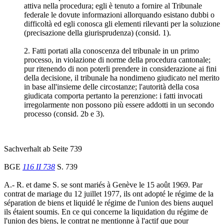
attiva nella procedura; egli è tenuto a fornire al Tribunale
federale le dovute informazioni allorquando esistano dubbi o
difficoltà ed egli conosca gli elementi rilevanti per la soluzione
(precisazione della giurisprudenza) (consid. 1).
2. Fatti portati alla conoscenza del tribunale in un primo
processo, in violazione di norme della procedura cantonale;
pur ritenendo di non poterli prendere in considerazione ai fini
della decisione, il tribunale ha nondimeno giudicato nel merito
in base all'insieme delle circostanze; l'autorità della cosa
giudicata comporta pertanto la perenzione: i fatti invocati
irregolarmente non possono più essere addotti in un secondo
processo (consid. 2b e 3).
Sachverhalt ab Seite 739
BGE
116 II 738
S. 739
A.- R. et dame S. se sont mariés à Genève le 15 août 1969. Par
contrat de mariage du 12 juillet 1977, ils ont adopté le régime de la
séparation de biens et liquidé le régime de l'union des biens auquel
ils étaient soumis. En ce qui concerne la liquidation du régime de
l'union des biens, le contrat ne mentionne à l'actif que pour