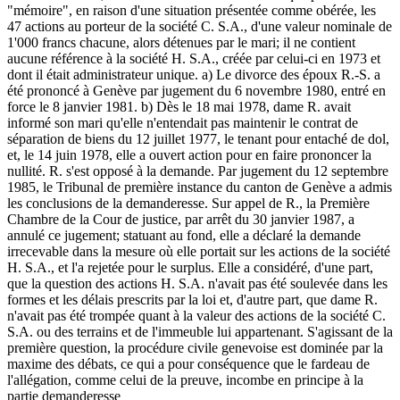
"mémoire", en raison d'une situation présentée comme obérée, les
47 actions au porteur de la société C. S.A., d'une valeur nominale de
1'000 francs chacune, alors détenues par le mari; il ne contient
aucune référence à la société H. S.A., créée par celui-ci en 1973 et
dont il était administrateur unique. a) Le divorce des époux R.-S. a
été prononcé à Genève par jugement du 6 novembre 1980, entré en
force le 8 janvier 1981. b) Dès le 18 mai 1978, dame R. avait
informé son mari qu'elle n'entendait pas maintenir le contrat de
séparation de biens du 12 juillet 1977, le tenant pour entaché de dol,
et, le 14 juin 1978, elle a ouvert action pour en faire prononcer la
nullité. R. s'est opposé à la demande. Par jugement du 12 septembre
1985, le Tribunal de première instance du canton de Genève a admis
les conclusions de la demanderesse. Sur appel de R., la Première
Chambre de la Cour de justice, par arrêt du 30 janvier 1987, a
annulé ce jugement; statuant au fond, elle a déclaré la demande
irrecevable dans la mesure où elle portait sur les actions de la société
H. S.A., et l'a rejetée pour le surplus. Elle a considéré, d'une part,
que la question des actions H. S.A. n'avait pas été soulevée dans les
formes et les délais prescrits par la loi et, d'autre part, que dame R.
n'avait pas été trompée quant à la valeur des actions de la société C.
S.A. ou des terrains et de l'immeuble lui appartenant. S'agissant de la
première question, la procédure civile genevoise est dominée par la
maxime des débats, ce qui a pour conséquence que le fardeau de
l'allégation, comme celui de la preuve, incombe en principe à la
partie demanderesse