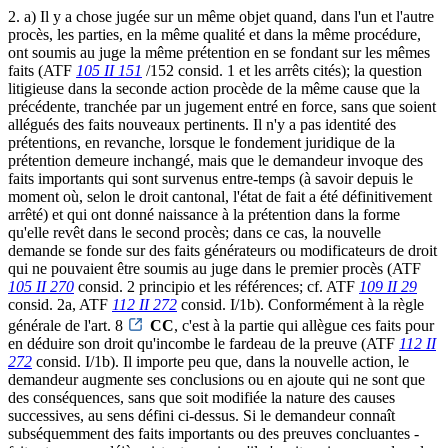
2. a) Il y a chose jugée sur un même objet quand, dans l'un et l'autre
procès, les parties, en la même qualité et dans la même procédure,
ont soumis au juge la même prétention en se fondant sur les mêmes
faits (ATF
105 II 151
/152 consid. 1 et les arrêts cités); la question
litigieuse dans la seconde action procède de la même cause que la
précédente, tranchée par un jugement entré en force, sans que soient
allégués des faits nouveaux pertinents. Il n'y a pas identité des
prétentions, en revanche, lorsque le fondement juridique de la
prétention demeure inchangé, mais que le demandeur invoque des
faits importants qui sont survenus entre-temps (à savoir depuis le
moment où, selon le droit cantonal, l'état de fait a été définitivement
arrêté) et qui ont donné naissance à la prétention dans la forme
qu'elle revêt dans le second procès; dans ce cas, la nouvelle
demande se fonde sur des faits générateurs ou modificateurs de droit
qui ne pouvaient être soumis au juge dans le premier procès (ATF
105 II 270
consid. 2 principio et les références; cf. ATF
109 II 29
consid. 2a, ATF
112 II 272
consid. I/1b). Conformément à la règle
générale de l'art. 8
CC
, c'est à la partie qui allègue ces faits pour
en déduire son droit qu'incombe le fardeau de la preuve (ATF
112 II
272
consid. I/1b). Il importe peu que, dans la nouvelle action, le
demandeur augmente ses conclusions ou en ajoute qui ne sont que
des conséquences, sans que soit modifiée la nature des causes
successives, au sens défini ci-dessus. Si le demandeur connaît
subséquemment des faits importants ou des preuves concluantes -