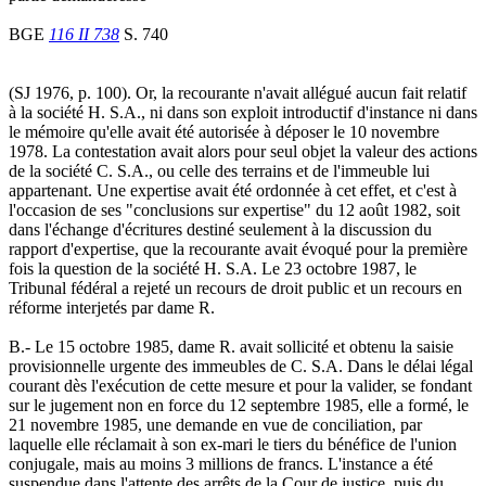
BGE
116 II 738
S. 740
(SJ 1976, p. 100). Or, la recourante n'avait allégué aucun fait relatif
à la société H. S.A., ni dans son exploit introductif d'instance ni dans
le mémoire qu'elle avait été autorisée à déposer le 10 novembre
1978. La contestation avait alors pour seul objet la valeur des actions
de la société C. S.A., ou celle des terrains et de l'immeuble lui
appartenant. Une expertise avait été ordonnée à cet effet, et c'est à
l'occasion de ses "conclusions sur expertise" du 12 août 1982, soit
dans l'échange d'écritures destiné seulement à la discussion du
rapport d'expertise, que la recourante avait évoqué pour la première
fois la question de la société H. S.A. Le 23 octobre 1987, le
Tribunal fédéral a rejeté un recours de droit public et un recours en
réforme interjetés par dame R.
B.- Le 15 octobre 1985, dame R. avait sollicité et obtenu la saisie
provisionnelle urgente des immeubles de C. S.A. Dans le délai légal
courant dès l'exécution de cette mesure et pour la valider, se fondant
sur le jugement non en force du 12 septembre 1985, elle a formé, le
21 novembre 1985, une demande en vue de conciliation, par
laquelle elle réclamait à son ex-mari le tiers du bénéfice de l'union
conjugale, mais au moins 3 millions de francs. L'instance a été
suspendue dans l'attente des arrêts de la Cour de justice, puis du