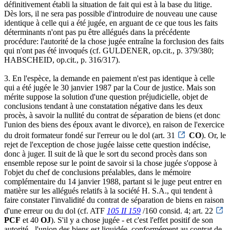
définitivement établi la situation de fait qui est à la base du litige.
Dès lors, il ne sera pas possible d'introduire de nouveau une cause
identique à celle qui a été jugée, en arguant de ce que tous les faits
déterminants n'ont pas pu être allégués dans la précédente
procédure: l'autorité de la chose jugée entraîne la forclusion des faits
qui n'ont pas été invoqués (cf. GULDENER, op.cit., p. 379/380;
HABSCHEID, op.cit., p. 316/317).
3. En l'espèce, la demande en paiement n'est pas identique à celle
qui a été jugée le 30 janvier 1987 par la Cour de justice. Mais son
mérite suppose la solution d'une question préjudicielle, objet de
conclusions tendant à une constatation négative dans les deux
procès, à savoir la nullité du contrat de séparation de biens (et donc
l'union des biens des époux avant le divorce), en raison de l'exercice
du droit formateur fondé sur l'erreur ou le dol (art. 31
CO
). Or, le
rejet de l'exception de chose jugée laisse cette question indécise,
donc à juger. Il suit de là que le sort du second procès dans son
ensemble repose sur le point de savoir si la chose jugée s'oppose à
l'objet du chef de conclusions préalables, dans le mémoire
complémentaire du 14 janvier 1988, partant si le juge peut entrer en
matière sur les allégués relatifs à la société H. S.A., qui tendent à
faire constater l'invalidité du contrat de séparation de biens en raison
d'une erreur ou du dol (cf. ATF
105 II 159
/160 consid. 4; art. 22
PCF
et 40
OJ
). S'il y a chose jugée - et c'est l'effet positif de son
autorité - l'union des biens est liquidée, conformément au contrat de